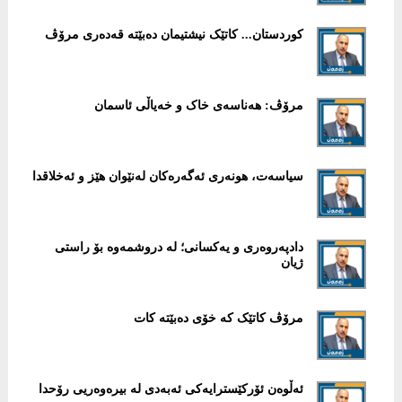
کوردستان... کاتێک نیشتیمان دەبێتە قەدەری مرۆڤ
مرۆڤ: هەناسەی خاک و خەیاڵی ئاسمان
سیاسەت، هونەری ئەگەرەکان لەنێوان هێز و ئەخلاقدا
دادپەروەری و یەکسانی؛ لە دروشمەوە بۆ راستی
ژیان
مرۆڤ کاتێک کە خۆی دەبێتە کات
ئەڵوەن ئۆرکێسترایەکی ئەبەدی لە بیرەوەریی رۆحدا