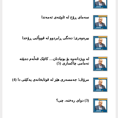
سەمای ڕۆح لە ئاوێنەی تەمەندا
بیرەوەری؛ دەنگی ڕابردوو لە قووڵایی ڕۆحدا
لە ویژدانەوە بۆ بونیادنان… کاتێک قەڵەم دەبێتە
نەمامی چاکسازی (5)
مرۆڤ؛ جەمسەری هێز لە قوتابخانەی یەکێتی دا (4)
(3) دوای رەخنە، چی؟