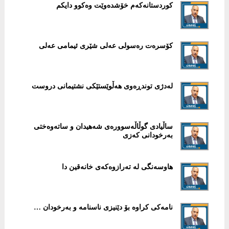
کوردستانەکەم خۆشدەوێت وەکوو دایکم
کۆسرەت رەسولی عەلی شێری ئیمامی عەلی
لەدژی توندڕەوی هەڵوێستێکی نشتیمانی دروست
ساڵیادی گوڵاڵەسوورەی شەهیدان و ساتەوەختی
بەرخودانی کەزی
هاوسەنگی لە تەرازوەکەی خانەقین دا
نامەکی کراوە بۆ دێنیزی ناسنامە و بەرخودان …