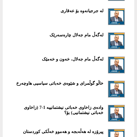
لە جرجیانەوە بۆ عەقاری
لەگەڵ مام جەلال چارەسەرێک
لەگەڵ مام جەلال، خەون و خەمێک
خاڵو گوڵمرای و شێوەی خەباتی سیاسیی هاوچەرخ
وادەی زاخاوی خەباتی نیشتمانییە 1-7 (زاخاوی
خەباتی نیشتمانیی) بۆ؟
پیرۆزە لە هەڵەبجە و هەموو خەڵکی کوردستان