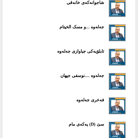
شاجوانەکەی خانەقی
جەلەوە ...و مسک الخیتام
تابلۆیەکی جیاوازی جەلەوە
جەلەوە ....نوسفی جیهان
فەخری جەلەوە
سێ (D) یەکەی مام