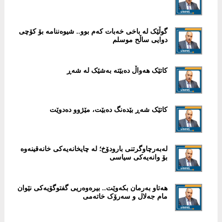
گوڵێک لە باخی خەبات کەم بوو.. شیوەننامە بۆ کۆچی
دوایی ساڵح موسلم
کاتێک هەواڵ دەبێتە بەشێک لە شەڕ
کاتێک شەڕ بێدەنگ دەبێت، مێژوو دەدوێت
لەبەرچاوگرتنی بارودۆخ؛ لە چایخانەیەکی خانەقینەوە
بۆ وانەیەکی سیاسی
هەتاو بەرمان بکەوێت.. بیرەوەریی گفتوگۆیەکی نێوان
مام جەلال و سەرۆک خاتەمی