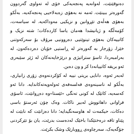
دەنوقێنێت، لەوانەیە پەنجەیەکی خۆی لە تەواوی گەردوون
گەورەتر ببینێت. ئەمە نە بەهۆی زەبەلاحیی پەنجەکەیە، بەڵکو
بەهۆی هەڵەی تێڕوانین و نزیکیی مەوداکەیە. لە سیاسەت،
کۆمەڵگە و ژیانیشدا هەمان یاسا کاردەکات؛ شتە نزیک و
کاتییەکان بەهۆی تینوێتیی دەروونیی مرۆڤ بۆ سەرکەوتنی
خێرا، زۆرجار بە گەورەتر لە ڕاستیی خۆیان دەردەکەون. لە
بەرامبەردا، ئاسۆ ستراتیژی و درێژخایەنەکان لە ژێر سێبەری
ئەو بریقە کاتییانەدا کز و ون دەبن.
له‌بەر ئەوە، دانایی بریتی نییە لە کۆکردنەوەی زۆری زانیاری،
بەڵکو لە ناسینەوەی فەلسەفەی ئەولەویەتەکاندایە. دانا ئەو
کەسەیە، کاتێک لە کونی تەنگی «ئێستا»وە دەڕوانێت، ئاسۆی
فراوانی داهاتووش لەبیر ناکات. وەک چۆن ئەرستۆ باسی
دەکات، حیکمەت لە هاوسەنگیدایە؛ دانا دەزانێت کە نابێت لە
پێناو تاقە درەختێکدا باخێک لەدەست بدرێت، یان بۆ تێرکردنی
جۆگەیەک، سەرچاوەی ڕووبارێک وشک بکرێت.