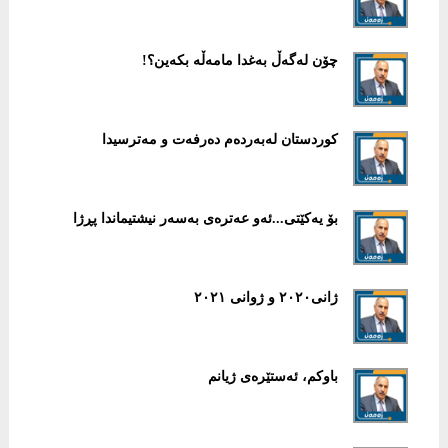
چۆن لەگەڵ بەغدا مامەڵە بکەین؟!
کوردستان لەبەردەم دەرفەت و مەترسیدا
بۆ یەكێتی...ئەو عەترەی بەسەر نیشتیماندا پڕژا
ژانی٢٠٢٠ و ژوانی ٢٠٢١
باوکم، ئەستێرەی ژیانم