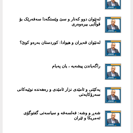
لەنێوان دوو کەنار و سێ وێستگەدا سەفەرێک بۆ
قوڵایی بیرەوەری
لەنێوان قەیران و هیوادا: کوردستان بەرەو کوێ؟
راگەیاندن پیشەیە ، یان پەیام
یەکێتی و ئامێدی نزار ئامێدی و رەهەندە نوێیەکانی
سەرۆکایەتی
شەڕ و وشە: فەلسەفە و سیاسەتی گفتوگۆی
ئەمریکا و ئێران