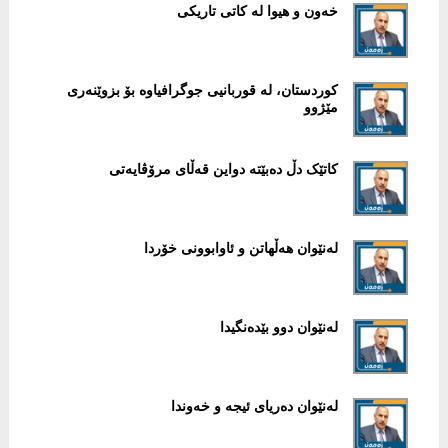
خەون و هیوا لە کاتی تاریکی
کوردستان، لە قوربانیی جوگرافیاوە بۆ بزوێنەری
مێژوو
کاتێک دڵ دەبێتە دواین قەڵای مرۆڤایەتی
لەنێوان هەڵهاتن و ئاوابوونی خۆردا
لەنێوان دوو بێدەنگیدا
لەنێوان دەریای ئیجە و خەوندا