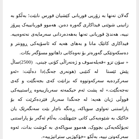
گەلان تەنها بە زۆریی قوربانی کێشیان قورس نابێت؛ بەڵکو بە
زانینی شوێنی فیداکاری گەورە دەبن. هەموو قوربانییەک پیرۆز
نییە، هەندێ قوربانی تەنها بەهەدەردانی سەرمایەی نەتەوەییە.
فیداکاری کاتێک مانا و بەهای هەیە کە ئاسۆیەکی ڕوونتر و
دەسکەوتێکی گەورەتر بۆ نەوەکانی داهاتوو مسۆگەر بکات.
« سۆن تزو »فەیلەسوف و ژەنەراڵی کۆنی چینی، (2500)ساڵ
پێش ئێستا لە کتێبی (هونەری جەنگ)دا دەڵێت: «ئەو
سەرکردەیە سەرکەوتووە کە بزانێت کەی بجەنگێت و کەی
نەجەنگێت.» لە پشت ئەم حیکمەتە سەربازییەوە ڕاستییەکی
قووڵی ژیان هەیە: لە جەنگدا سەرباز فێردەکرێت کە بۆ
پاراستنی تەواوی سوپاکە، ڕەنگە ناچار بێت سەنگەرێک یان
خاکێک بە شێوەیەکی کاتی جێبهێڵێت. بەڵام ئەگەر بۆ پاراستنی
تەپۆڵکەیەکی بچووک، هەموو سوپاکەی بە کوشت بدات، ئەوە
سەرکەوتن نییە، بەڵکو «خۆکوژیی ستراتیژییە».