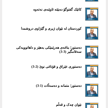
کاتێک گفتوگۆ دەبێتە ئاوێنەی نەتەوە
کوردستان لە نێوان ژیری و گێژاوی دروشمدا
دەستور؛ بناغەی هەرێمێکی بەهێز و داهاتوویەکی
سەقامگیر (3-3)
دەستوری عێراق و قۆناغی نوێ (2-3)
دەستور؛ متمانە و دەسەڵات (1-3)
نێوان چەک و قەڵم