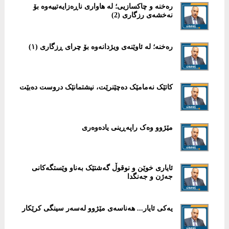
رەخنە و چاکسازیی؛ لە هاواری ناڕەزایەتییەوە بۆ
نەخشەی رزگاری (2)
رەخنە؛ لە ئاوێنەی ویژدانەوە بۆ چرای ڕزگاری (١)
کاتێک نەمامێک دەچێنرێت، نیشتمانێک دروست دەبێت
مێژوو وەک راپەڕینی یادەوەری
ئایاری خوێن و نوقوڵ گەشتێک بەناو وێستگەکانی
جەژن و جەنگدا
یەکی ئایار... هەناسەی مێژوو لەسەر سینگی کرێکار