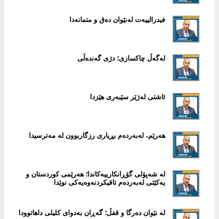
فیدرالییەت لەنێوان دەق و متمانەدا
لەگەڵ چاکسازی؛ دژی گەندەڵی
ئاشتی لەژێر سێبەری هێزدا
هەرێم، لەبەردەم بڕیاری رزگاربوون لە مەترسیدا
لە شەپۆلی گۆڕانکارییەکاندا؛ هەرێمی کوردستان و
یەکێتی لەبەردەم تاقیکردنەوەیەکی نوێدا
لە نێوان دەرگا و قفڵ؛ گەڕان بەدوای کلیلی داهاتوودا