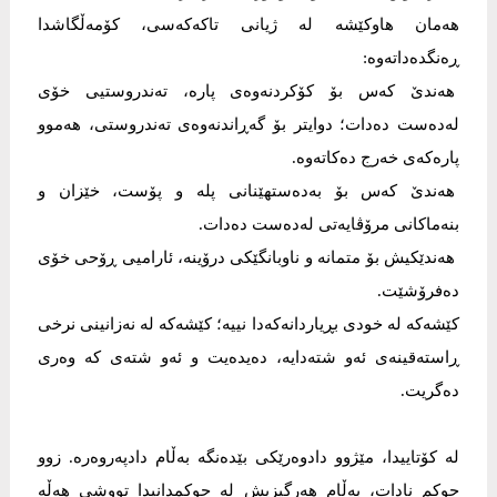
هەمان هاوکێشە لە ژیانی تاکەکەسی، کۆمەڵگاشدا
ڕەنگدەداتەوە:
هەندێ کەس بۆ کۆکردنەوەی پارە، تەندروستیی خۆی
لەدەست دەدات؛ دوایتر بۆ گەڕاندنەوەی تەندروستی، هەموو
پارەکەی خەرج دەکاتەوە.
هەندێ کەس بۆ بەدەستهێنانی پلە و پۆست، خێزان و
بنەماکانی مرۆڤایەتی لەدەست دەدات.
هەندێکیش بۆ متمانە و ناوبانگێکی درۆینە، ئارامیی ڕۆحی خۆی
دەفرۆشێت.
کێشەکە لە خودی بڕیاردانەکەدا نییە؛ کێشەکە لە نەزانینی نرخی
ڕاستەقینەی ئەو شتەدایە، دەیدەیت و ئەو شتەی کە وەری
دەگریت.
لە کۆتاییدا، مێژوو دادوەرێکی بێدەنگە بەڵام دادپەروەرە. زوو
حوکم نادات، بەڵام هەرگیزیش لە حوکمدانیدا تووشی هەڵە