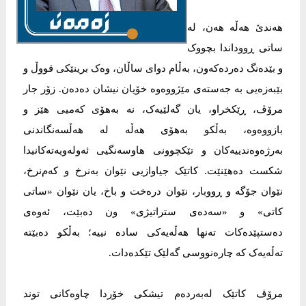
هەندێ هەڵە هەن، لە
ساتی ڕووداندا بچووک
و بێدەنگ دەردەکەون، بەڵام دوای ساڵان، وەک برینێکی قووڵ و
بێبەزەیی بە جەستەی مێژووەوە خۆیان نیشان دەدەن. زۆر جار
مرۆڤ، ڕێکخراو، یان گەلێیەک، نە بەهۆی کەمیی هێز و
بازووەوە، بەڵکو بەهۆی هەڵە لە هەڵسەنگاندنی
بەرژەوەندییەکان و تێکچوونی هاوسەنگیی ئەولەویەتەکانیدا
شکست دەهێنێت. کاتێک جیاوازیی نێوان بەنرخ و کەم‌نرخ،
نێوان جۆگە و ڕووبار، نێوان درەخت و باخ، یان نێوان «ساتی
کاتی» و «سەدەی ستراتیژی» ون دەبێت، ئەوەی
دەستپێدەکات تەنها هەڵەیەکی سادە نییە؛ بەڵکو دەبێتە
تەڵەیەک کە چارەنووسی گەلێک تێکدەدات.
مرۆڤ کاتێک لەبەردەم تیشکی خۆردا چاوەکانی توند