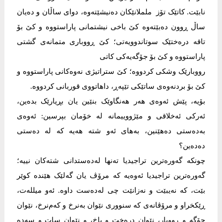
نابێت. کاتێک تۆز ململانێکان دەنیشێتەوە، دوای ساڵان و دەیان
ساڵ ڕوون دەبێتەوە کێ باخی نیشتمانی پاراستووە و کێ بۆ
تاقە درەختێک سوتاندوویەتی؛ کێ ڕووباری متمانەی گشتی
پاراستووە و کێ بۆ جۆگەیەکی کاتی
رووبارێک وشکی کردووە؛ کێ ستراتیژی نەوەکانی پاراستووە و
کێ بۆ بردنەوەی ساتێکی تێپەڕ، داهاتووی قوربانی کردووە.
بۆیە، پێش ئەوەی هەر هەنگاوێک بنێین یان بڕیارێک بدەین،
ئەرکی ئەخلاقی و مێژووییمانە لە خۆمان بپرسین: ئەوەی
بەدەستی دەهێنین، بەهای ئەو شتە هەیە کە لە دەستی
دەدەین؟
چونکە گەورەترین تراجیدیا تەنها لەدەستدانی شتەکان نییە؛
گەورەترین تراجیدیا ئەوەیە کە مرۆڤ یان گەلێک هێندە کوێر
بێت، کە نەیبێت و نەزانێت چی لەدەست داوە. ئەو میللەت،
ڕێکخراو و مرۆڤانەی کە سنووری نێوان بەنرخ و کەم‌نرخ، نێوان
جۆگە و ڕووبار، نێوان درەخت و باخ، و نێوان سات و سەدە