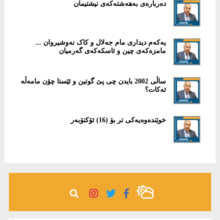
دەربارەی بەھەشتەکەی نیشتیمان
یەکەم دیداری مام جەلال و کاک نەوشیروان ...
مامزەکەی چین و ئاسکەکەی گەرمیان
ساڵی 2002 بایدن چی پێ گوتین و ئێستا چۆن مامەڵە
ئەكات؟
خوێندەوەیەكی تر بۆ (16) ئۆكتۆبەر ‏