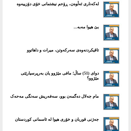
لەکەناری ئەڵوەن، ڕۆحم نیشتمانی خۆی دۆزییەوە
بێ هیوا مەبە...
تاقیکردنەوەی سەرکەوتن، میرات و داهاتوو
دوای (51) ساڵ؛ مافی مێژوو یان بەرپرسیارێتی
مێژوو؟
مام جەلال دەگمەن بوو، سەفەریش سەنگی مەحەک
جەژنی قوربان و خۆری هیوا لە ئاسمانی کوردستان