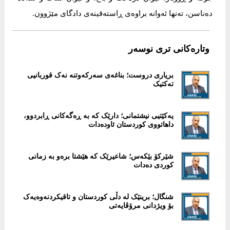
دەناسن، تەنها ئەوانە براوەی ڕاستەقینەی دادگای مێژوون.
وتارەکانی تری نوسەر
بریاری دروست؛ بناغەی سەرکەوتنە نەک قوربانیی
تەکتیک
یەکێتیی نیشتمانی؛ دارێک کە بە ڕەگەکانی ڕابردوو،
داهاتووی کوردستان ئاودەدات
شێرکۆ بێکەس؛ شاعیرێک کە هێشتا برەو بە زمانی
کوردی دەدات
شنگال؛ برینێک لە دڵی کوردستان و تاقیکردنەوەیەک
بۆ ویژدانی مرۆڤایەتی