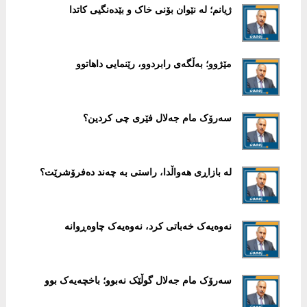
ژیانم؛ لە نێوان بۆنی خاک و بێدەنگیی کاتدا
مێژوو؛ بەڵگەی رابردوو، رێنمایی داهاتوو
سەرۆک مام جەلال فێری چی کردین؟
لە بازاڕی هەواڵدا، راستی بە چەند دەفرۆشرێت؟
نەوەیەک خەباتی کرد، نەوەیەک چاوەڕوانە
سەرۆک مام جەلال گوڵێک نەبوو؛ باخچەیەک بوو