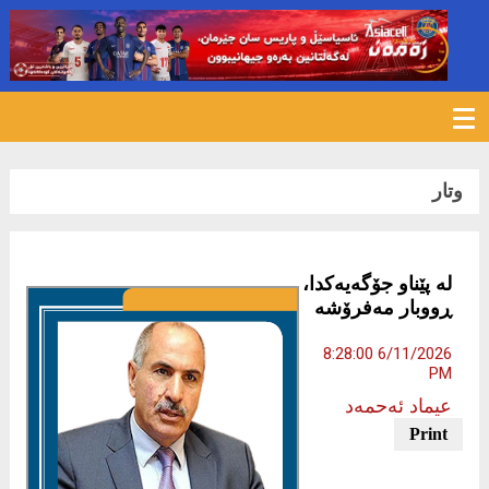
154
وتار
لە پێناو جۆگەیەکدا،
ڕووبار مەفرۆشە
6/11/2026 8:28:00
PM
عیماد ئه‌حمه‌د