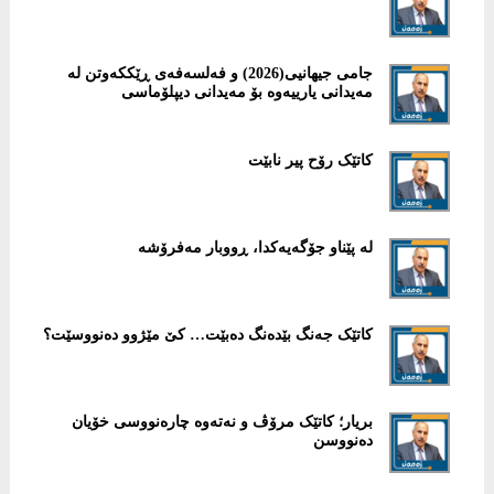
جامی جیهانیی(2026) و فەلسەفەی ڕێککەوتن لە
مەیدانی یارییەوە بۆ مەیدانی دیپلۆماسی
کاتێک رۆح پیر نابێت
لە پێناو جۆگەیەکدا، ڕووبار مەفرۆشە
کاتێک جەنگ بێدەنگ دەبێت… کێ مێژوو دەنووسێت؟
بریار؛ کاتێک مرۆڤ و نەتەوە چارەنووسی خۆیان
دەنووسن