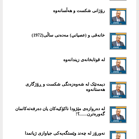
رۆژانی شکست و هەڵسانەوە
خانەقی و (عصياني) مەدەنی ساڵی(1972)
لە قوتابخانەی زیندانەوە
دیمەنێک لە شەوەزەنگی شکست و ڕۆژگاری
ھەستانەوە
له‌ دەروازەی مێژودا ناکۆکیەکان یان ده‌رفه‌ته‌کانمان
گه‌وره‌ترن......؟!
نەورۆز لە چه‌ند وێستگه‌یه‌کی جیاوازی ژیانمدا