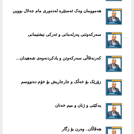
هەموومان وەک ئەستێرە لەدەوری مام جەلال بووین
سەرکەوتنی پەرلەمانی و ئەرکی نیشتیمانی
کەرنەڤاڵی سەرکەوتن و یادکردنەوەی شەهیدان...
زۆرێک بۆ خەڵک و جارجاریش بۆ خۆم دەنووسم
یەکێتی و ژنان و میم خەنان
هەڤاڵان.. وەرن بۆ زگار