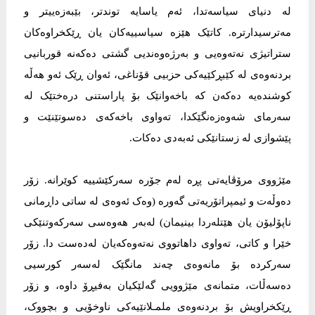
لە دنیای سیاسەتدا، ئەم یاسایە توندتر، بێبەزەییتر و
مەترسیدارترە. کاتێک هێزە سیاسییەکان یان ڕێکخراوەکان
ستراتیژی نەتەوەیی و بەرژەوەندیی گشتی دەکەنە قوربانیی
بردنەوەی لە کێبڕکێیەکی حزبیی قۆناغی، ئەوان ڕێک ئەو هەڵە
کوشندەیە دەکەن کە باخەوانێک بۆ پاراستنی درەختێک لە
سەرمای شەوەزەنگێکدا، تەواوی باخەکەی دەسوتێنێت و
پێشوازی لە زستانێکی ئەبەدی دەکات.
مێژووی مرۆڤایەتی پڕە لەم جۆرە سەرکێشییە کوێرانە. زۆر
دەوڵەت و ئیمپراتۆریەتی گەورە (وەک ئەوەی لە ساتی داڕمانی
ناپۆلیۆن یان هێتلەردا بینیمان) لەبەر هەوەسی سەرکەوتنێکی
خێرا و کاتی، تەواوی داهاتووی نەتەوەکەیان لەدەست دا. زۆر
سەرکردە بۆ مانەوەی چەند مانگێک لەسەر کورسیی
دەسەڵات، متمانەی مێژوویی گەلێکیان بەفیڕۆ داوە، و زۆر
ڕێکخراویش بۆ بردنەوەی ملمـلانێیەکی ناوخۆیی و بچووک،