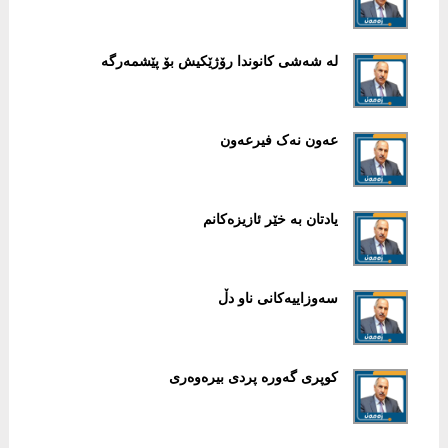
لە شەشی کانوندا رۆژێکیش بۆ پێشمەرگە
عەون نەک فیرعەون
یادتان بە خێر ئازیزەکانم
سەوزاییەکانی ناو دڵ
کوپری گەورە پردی بیرەوەری