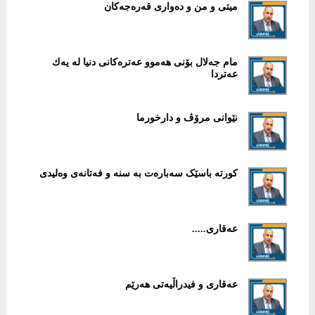
میتی و من و دەواری قەرەجەکان
مام جەلال بۆنی هەموو عەترەكانی دنیا لە یەك
عەتردا
نێوانی مرۆڤ و دارخورما
کورتە باسێک سەبارەت بە سنە و فەتانەی وەلیدی
عەقاری.....
عەقاری و فیدراڵیەتی هەرێم