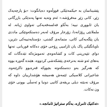
پێشینانمان بە حیکمەتێکی قووڵەوە دەیانگوت: «بۆ پارچەیەک
زێڕ، کانی زێڕ مەفرۆشە.» ئەم وتەیە تەنها پەندێکی بازرگانی
یان ئابووری نییە؛ بەڵکو فەلسەفەیەکی تەواوی ژیانە. لە
ململانێی ڕۆژانەدا، زۆرجار مرۆڤ لەبەر دەستکەوتێکی ماددی
یان پێگەیەکی کاتی، متمانەی گشتی، دۆستایەتییەکی دێرین،
ناوبانگێکی پاک یان ئارامیی ڕۆحی خۆی دەکاتە قوربانی. تەنها
دوای تێپەڕینی کات و کشانەوەی تەمومژەکە تێدەگات کە
بەهای ئەو شتە بەنرخەی پێشکەشی کردووە، هێندە گەورە بووە
کە هەرگیز بەو دەستکەوتە بچووکە قەرەبوو ناکرێتەوە.
شاعیرانی کلاسیکی ئێمەش هەمیشە هۆشدارییان داوە کە
مرۆڤ نەبێتە دیلی بریقەی کاتیی دونیا و ئەسڵی بوونی خۆی
ون نەکات.
«تەکتیک ئامرازە، بەڵام ستراتیژ ئامانجە.»