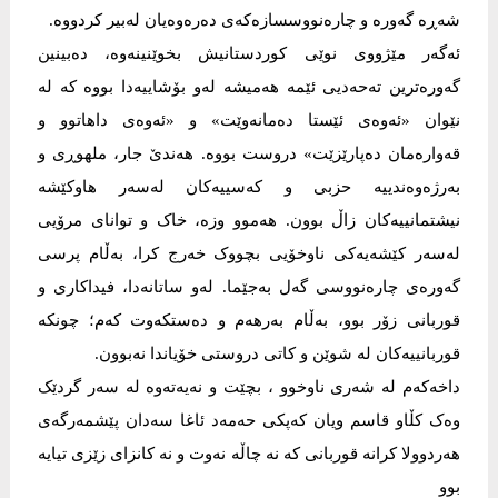
شەڕە گەورە و چارەنووسسازەکەی دەرەوەیان لەبیر کردووە.
ئەگەر مێژووی نوێی کوردستانیش بخوێنینەوە، دەبینین
گەورەترین تەحەدیی ئێمە هەمیشە لەو بۆشاییەدا بووە کە لە
نێوان «ئەوەی ئێستا دەمانەوێت» و «ئەوەی داهاتوو و
قەوارەمان دەپارێزێت» دروست بووە. هەندێ جار، ملهوڕی و
بەرژەوەندییە حزبی و کەسییەکان لەسەر هاوکێشە
نیشتمانییەکان زاڵ بوون. هەموو وزە، خاک و توانای مرۆیی
لەسەر کێشەیەکی ناوخۆیی بچووک خەرج کرا، بەڵام پرسی
گەورەی چارەنووسی گەل بەجێما. لەو ساتانەدا، فیداکاری و
قوربانی زۆر بوو، بەڵام بەرهەم و دەستکەوت کەم؛ چونکە
قوربانییەکان لە شوێن و کاتی دروستی خۆیاندا نەبوون.
داخەکەم لە شەری ناوخوو ، بچێت و نەیەتەوە لە سەر گردێک
وەک کڵاو قاسم ویان کەپکی حەمەد ئاغا سەدان پێشمەرگەی
هەردوولا کرانە قوربانی کە نە چاڵە نەوت و نە کانزای زێزی تیایە
بوو