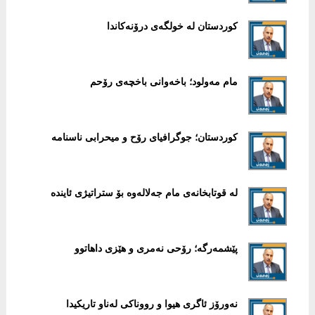
کوردستان لە خولگەی درۆنەکاندا
مام مەولود؛ باخەوانی باخچەی رۆحم
کوردستان؛ جوگرافیای رۆح و میحرابی ناسنامە
لە قوتابخانەی مام جەلالەوە بۆ ستراتیژی ئایندە
پێشمەرگە؛ رۆحی نەمری و هێزی داهاتوو
نەورۆز ئاگری هیوا و رووناکی لەناو تاریکیدا