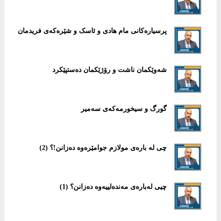
پرسیارەکانی مام هادی و ئاسک و شێرەکەی فريدمان
شەوێکمان ناشت و رۆژێکمان دەستپێکرد
گورگ و سیخورمەکەی سەمیر
چی لە بارەی مولازم جوامێرەوە دەزانن!؟ (2)
چیی لەبارەی مەندەلییەوە دەزانن؟ (1)