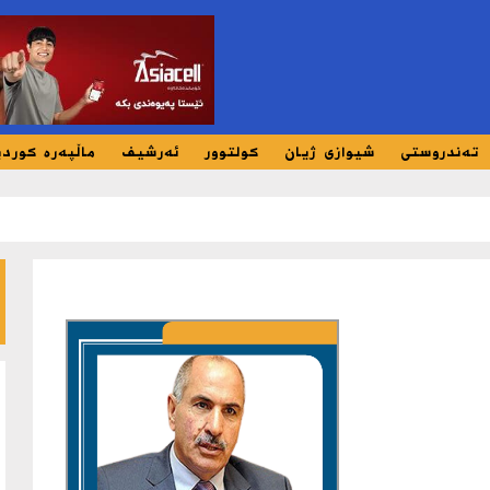
تەندروستی
شیوازی ژیان
کولتوور
ئەرشیف
ماڵپەرە کورد