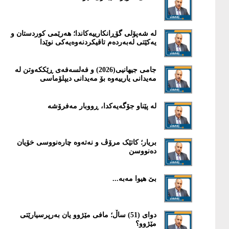
لە شەپۆلی گۆڕانکارییەکاندا؛ هەرێمی کوردستان و
یەکێتی لەبەردەم تاقیکردنەوەیەکی نوێدا
جامی جیهانیی(2026) و فەلسەفەی ڕێککەوتن لە
مەیدانی یارییەوە بۆ مەیدانی دیپلۆماسی
لە پێناو جۆگەیەکدا، ڕووبار مەفرۆشە
بریار؛ کاتێک مرۆڤ و نەتەوە چارەنووسی خۆیان
دەنووسن
بێ هیوا مەبە...
دوای (51) ساڵ؛ مافی مێژوو یان بەرپرسیارێتی
مێژوو؟