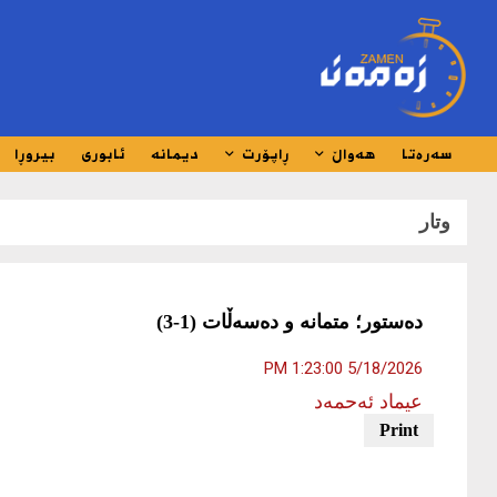
سەرەتا
هەواڵ
ڕاپۆرت
دیمانە
ئابوری
بیروڕا
وتار
دەستور؛ متمانە و دەسەڵات (1-3)
5/18/2026 1:23:00 PM
عیماد ئه‌حمه‌د