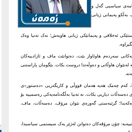
نامەی سیاسیی گەل و
 بەڵکو پەیمانی ژیانی
تێکی ئەخلاقی و پەیمانێکی ژیانی هاوبەش؛ نەک تەنیا وەک
یراوە.
کانی سەردەم هاوئاواز بێت، دەتوانێت ماف و ئازادییەکان
 لەنێوان هاوڵاتی و دەوڵەتدا دروست بکات. بێگومان پاراستنی
تە.
دا، کەم چەمک هەیە هەمان قووڵی و کاریگەریی «دەستور»ی
 دەسەڵات دیاریی بکات، نە تەنیا بەڵگەنامەیەکی رەسمییە بۆ
ترەکەیدا؛ گرێبەستی گەورەی نێوان مرۆڤ، دەسەڵات، ماف،
تییەیە: چۆن مرۆڤەکان دەتوانن لەژێر یەک سیستمی سیاسیدا،