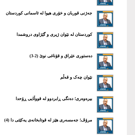
جەژنی قوربان و خۆری هیوا لە ئاسمانی کوردستان
کوردستان لە نێوان ژیری و گێژاوی دروشمدا
دەستوری عێراق و قۆناغی نوێ (2-3)
نێوان چەک و قەڵم
بیرەوەری؛ دەنگی ڕابردوو لە قووڵایی ڕۆحدا
مرۆڤ؛ جەمسەری هێز لە قوتابخانەی یەکێتی دا (4)