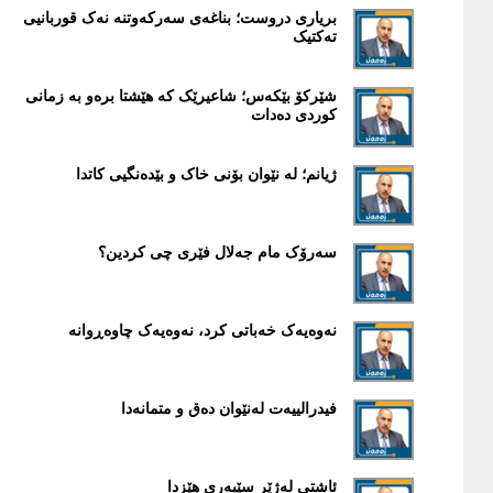
بریاری دروست؛ بناغەی سەرکەوتنە نەک قوربانیی
تەکتیک
شێرکۆ بێکەس؛ شاعیرێک کە هێشتا برەو بە زمانی
کوردی دەدات
ژیانم؛ لە نێوان بۆنی خاک و بێدەنگیی کاتدا
سەرۆک مام جەلال فێری چی کردین؟
نەوەیەک خەباتی کرد، نەوەیەک چاوەڕوانە
فیدرالییەت لەنێوان دەق و متمانەدا
ئاشتی لەژێر سێبەری هێزدا