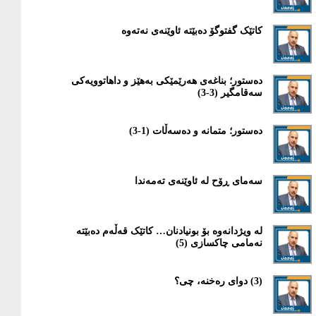
کاتێک گفتوگۆ دەبێتە ئاوێنەی نەتەوە
دەستور؛ بناغەی هەرێمێکی بەهێز و داهاتوویەکی
سەقامگیر (3-3)
دەستور؛ متمانە و دەسەڵات (1-3)
سەمای ڕۆح لە ئاوێنەی تەمەندا
لە ویژدانەوە بۆ بونیادنان… کاتێک قەڵەم دەبێتە
نەمامی چاکسازی (5)
(3) دوای رەخنە، چی؟