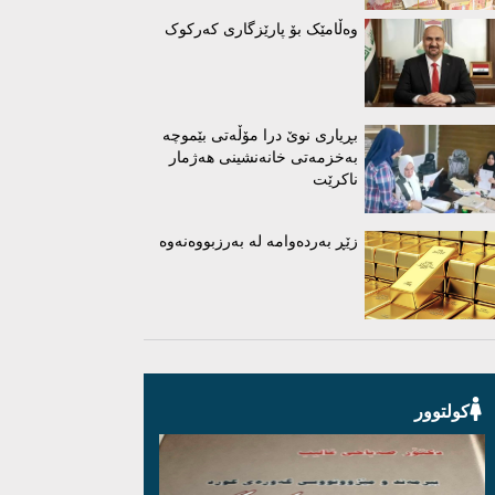
وەڵامێک بۆ پارێزگاری کەرکوک
بڕیاری نوێ درا مۆڵەتی بێموچە
بەخزمەتی خانەنشینی هەژمار
ناکرێت
زێڕ بەردەوامە لە بەرزبووەنەوە
کولتوور