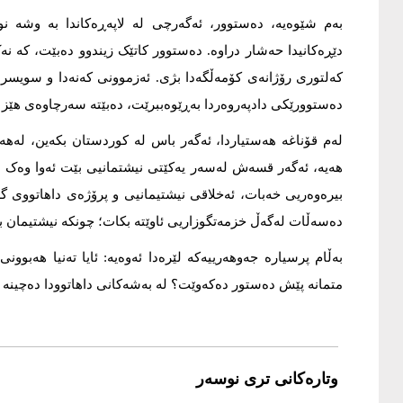
بەم شێوەیە، دەستوور، ئەگەرچی لە لاپەڕەکاندا بە وشە نوو
دێڕەکانیدا حەشار دراوە. دەستوور کاتێک زیندوو دەبێت، کە نەک 
کەلتوری رۆژانەی کۆمەڵگەدا بژی. ئەزموونی کەنەدا و سویسرا 
دەستوورێکی دادپەروەردا بەڕێوەببرێت، دەبێتە سەرچاوەی هێز و
لەم قۆناغە هەستیاردا، ئەگەر باس لە کوردستان بکەین، لەهەم
هەیە، ئەگەر قسەش لەسەر یەکێتی نیشتمانیی بێت ئەوا وەک هە
بیرەوەریی خەبات، ئەخلاقی نیشتیمانیی و پرۆژەی داهاتووی 
دەسەڵات لەگەڵ خزمەتگوزاریی ئاوێتە بکات؛ چونکە نیشتیمان بەهێ
بەڵام پرسیارە جەوهەرییەکە لێرەدا ئەوەیە: ئایا تەنیا هەبو
متمانە پێش دەستور دەکەوێت؟ لە بەشەکانی داهاتوودا دەچینە ن
وتارەکانی تری نوسەر