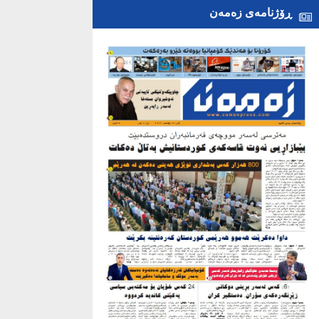
ڕۆژنامەی زەمەن