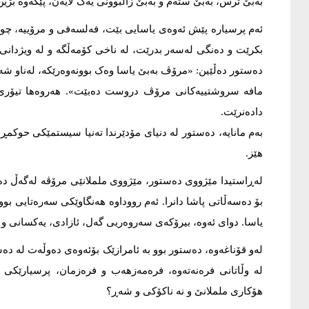
بەبێ ترس، بەبێ ستەم و بەبێ زاڵبوونی یەک لایەن، پێکەوە بژین
ئەم پرسیارە پێش ئەوەی یاسایی بێت، فەلسەفی و مرۆییە، چون
بکرێت و دەنگی لەسەر بدرێت، لە ناخی کۆمەڵگە و لە ویژدانی 
دەستور دەڵێین: «مرۆڤ بەبێ یاسا وەک بوونەوەرێکە، لەناو شە
مافە سروشتییەکانی مرۆڤ دروست دەبێت». هەروەها تیۆری 
دادەنرێت.
بەم مانایە، دەستور لە دنیای مۆدێرندا تەنیا سیستمێکی حوکمڕا
هێز.
لەڕاستیدا مێژووی دەستور، مێژووی ململانێی مرۆڤە لەگەڵ دەسە
بۆ دەسەڵاتی پاشا دانرا. ئەم رووداوە هەنگاوێکی سەرەتایی بو
یاسا. دوای ئەوە، بیرۆکەی سەروەریی گەل، ئازادی، یەکسانی و م
لەو قۆناغەوە، دەستور بوو بە ئامرازێک بۆئەوەی دەوڵەت لە دە
لە وڵاتانی فرەنەتەوە، فرەمەزهەب و فرەزمان، پرسیارێکی 
هۆکاری ململانێ و نە ناکۆکی و شەڕ؟