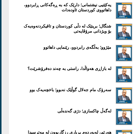
یەکێتیی نیشتمانی؛ دارێک کە بە ڕەگەکانی ڕابردوو،
داهاتووی کوردستان ئاودەدات
شنگال؛ برینێک لە دڵی کوردستان و تاقیکردنەوەیەک
بۆ ویژدانی مرۆڤایەتی
مێژوو؛ بەڵگەی رابردوو، رێنمایی داهاتوو
لە بازاڕی هەواڵدا، راستی بە چەند دەفرۆشرێت؟
سەرۆک مام جەلال گوڵێک نەبوو؛ باخچەیەک بوو
لەگەڵ چاکسازی؛ دژی گەندەڵی
هەرێم، لەبەردەم بڕیاری رزگاربوون لە مەترسیدا