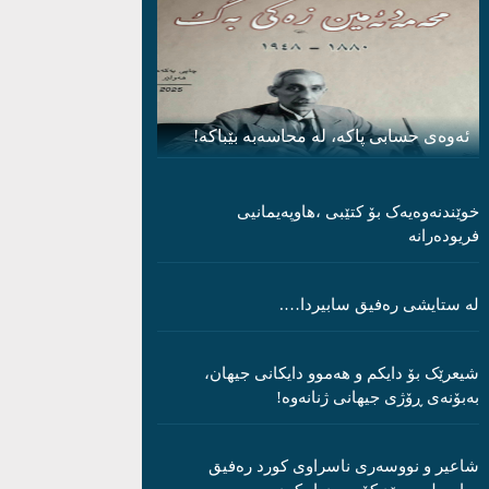
ئەوەی حسابی پاکە، لە محاسەبە بێباکە!
خوێندنەوەیەک بۆ کتێبی ،هاوپەیمانیی
فریودەرانە
لە ستایشی رەفیق سابیردا….
شیعرێک بۆ دایکم و ھەموو دایکانی جیھان،
بەبۆنەی ڕۆژی جیھانی ژنانەوە!
شاعیر و نووسەری ناسراوی کورد رەفیق