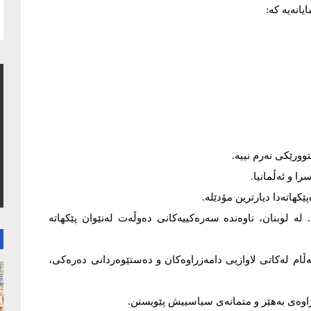
یانەیە کە:
ورێکی نەرم نییە.
 و ئەڵمانیا.
هاتەدا دیارترین مۆدێلە.
لە لوبنان، ناوەندە سەرەکییەکانی دەوڵەت لەنێوان پێکهاتە
ەڵام لەکاتی لاوازیی دامەزراوەکان و دەستێوەردانی دەرەکی،
زراوەی بەهێز و متمانەی سیاسییش پێویستن.