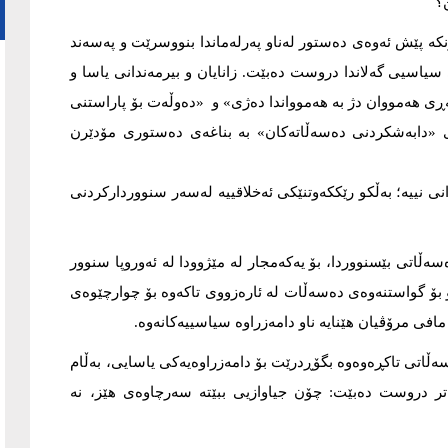
؟
کە پێش ئەوەی دەستور لەناو پەرلەماندا بنووسرێت و پەسەند
سیاسیی گەلاندا دروست دەبێت. زانایان و بیرمەندانی یاسا و
ڕی هەمووان دژ بە هەموواندا دەژی» و «دەوڵەت بۆ پاراستنی
«دابەشکردنی دەسەڵاتەکان» بە بناغەی دەستوری مۆدێرن
نی نییە؛ بەڵکو رێککەوتنێکی ئەخلاقییە لەسەر سنووردارکردنی
ڵاتی بێسنووردا، بۆ یەکەمجار لە مێژوودا لە ئەوروپا سنوور
و بۆ گواستنەوەی دەسەڵات لە ئارەزووی تاکەوە بۆ چوارچێوەی
افی مرۆڤیان هێنایە ناو دامەزراوە سیاسییەکانەوە.
سەڵاتی تاکڕەوەوە بگۆڕدرێت بۆ دامەزراوەیەکی یاسایی، بەڵام
تر دروست دەبێت: چۆن جیاوازیی ببێتە سەرچاوەی هێز، نە