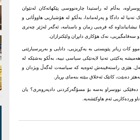
سراوە، بەڵام لە راستیدا چارەنووسی پێکهاتەکان لەنێوان
تەنیا لە دادگا و پەرلەماندا، بەڵکو لە هۆشیاریی هاووڵاتی و
نیشانیانداوە کە فرەیی زمان و ناسنامە، ئەگەر لەژێر چەتری
 سەقامگیریی، نەک هۆکاری دابڕان ولێکترازان.
وو کات زیاتر پێویستی بە یەکڕیزیی، دانایی و بەرپرسیارێتی
میشە یەکێتی تەنیا لایەنێکی سیاسی نییە، بەڵکو بەشێکە لە
گەل. هێزی راستەقینەش ئەوەیە کە سیاسەت لەگەڵ ویژدان و
ز دەبێت، کاتێک ئەخلاق ببێتە بنەمای بڕیار.
ونی دەقێکی نووسراو بەسە بۆ مسۆگەرکردنی دادپەروەری؟ یان
او وردەکاریی ئەم هاوکێشەیە.