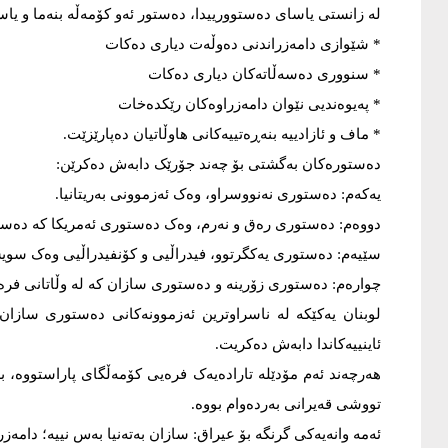
لە زانستی یاسای دەستوورییدا، دەستور ئەو کۆمەڵە بنەما و یاسا
* شێوازی دامەزراندنی دەوڵەت دیاری دەکات
* سنووری دەسەڵاتەکان دیاری دەکات
* پەیوەندیی نێوان دامەزراوەکان رێکدەخات
* ماف و ئازادییە بنەڕەتییەکانی هاوڵاتیان دەپارێزێت.
دەستورەکان بەگشتی بۆ چەند جۆرێک دابەش دەکرێن:
یەکەم: دەستوری نەنووسراو، وەک ئەزموونی بەریتانیا.
دووەم: دەستوری رەق و نەرم، وەک دەستوری ئەمریکا کە دەستو
سێیەم: دەستوری یەکگرتوو، فیدراڵیی و کۆنفیدراڵیی وەک سویسرا
چوارەم: دەستوری زۆرینە و دەستوری سازان کە لە وڵاتانی فرەپێک
لوبنان یەکێکە لە ناسراوترین ئەزموونەکانی دەستوری سازان. 
ئاینییەکاندا دابەش دەکریت.
هەرچەند ئەم مۆدێلە تارادەیەک فرەیی کۆمەڵگای پاراستووە، ب
تووشی قەیرانی بەردەوام بووە.
ئەمە وانەیەکی گرنگە بۆ عیراق: سازان بەتەنیا بەس نییە؛ دامە