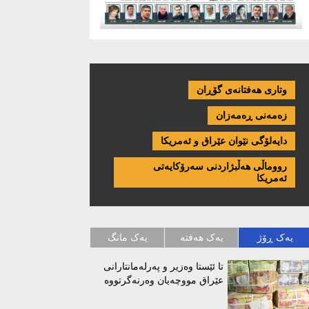
وتاری هەفتانەی گۆڕان
زەمەنی ڕەمەزان
دایەلۆگی نێوان عێراق و ئەمریكا
رووماڵی هەڵبژاردنی سەرۆکایەتی
ئەمریکا
یەک ڕۆژ
یەک هەفتە
یەک مانگ
تا ئێستا وەزیر و پەرلەمانتارانی
عێراق مووچەیان وەرنەگرتووە