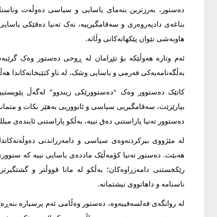
دەستور، بەرزترین بنەمای یاسایی و سیاسی دەوڵەت وناس
بناغەی دادپەروەری و سەقامگیرییە، نەک تەنیا دەقێکی یاسایی،
هاوبەشی نێوان پێکهاتەکانی وڵاتە.
ئەم وتارە هەوڵێکە بۆ تێڕامان لە ڕوحی دەستور وەک گرێبەس
بەڵگەنامەیەکی فەرمی و یاسایی وشک، لە ناو کتێبخانەکاندا هەڵگ
کاتێک دەستوور وەک “دەستوورێکی زیندوو” لەگەڵ پێویستییە
بپارێزێت، سەقامگیریی سیاسی و ئابووریی بەهێز بکات و متمانە
دەستوور تەنیا پاراستنی دەق نییە، بەڵکو پاراستنی ئایندەی میللە
لە مێژووی بیرکردنەوەی سیاسی و دامەزراندنی دەوڵەتەکان
هەبێت. دەستور تەنیا کۆمەڵێک ماددەی یاسایی نییە کە سنووری
رێکخستنی دامەزراوەکان؛ بەڵکو لە مانا قووڵتر و گشتگیر
ناسنامە و داهاتووی نیشتمانە.
لە روانگەی فەلسەفییەوە، دەستور وەڵامی ئەم پرسیارە بنەڕە