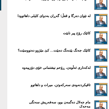
لە نێوان دەرگا و قفڵ؛ گەڕان بەدوای کلیلی داهاتوودا
کاتێک رۆح پیر نابێت
کاتێک جەنگ بێدەنگ دەبێت… کێ مێژوو دەنووسێت؟
لەکەناری ئەڵوەن، ڕۆحم نیشتمانی خۆی دۆزییەوە
تاقیکردنەوەی سەرکەوتن، میرات و داهاتوو
مام جەلال دەگمەن بوو، سەفەریش سەنگی
مەحەک