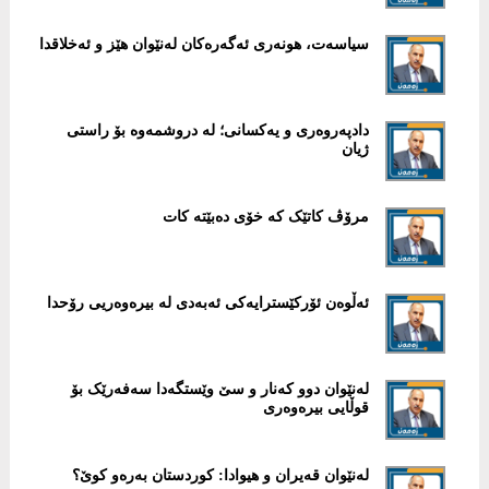
سیاسەت، هونەری ئەگەرەکان لەنێوان هێز و ئەخلاقدا
دادپەروەری و یەکسانی؛ لە دروشمەوە بۆ راستی
ژیان
مرۆڤ کاتێک کە خۆی دەبێتە کات
ئەڵوەن ئۆرکێسترایەکی ئەبەدی لە بیرەوەریی رۆحدا
لەنێوان دوو کەنار و سێ وێستگەدا سەفەرێک بۆ
قوڵایی بیرەوەری
لەنێوان قەیران و هیوادا: کوردستان بەرەو کوێ؟