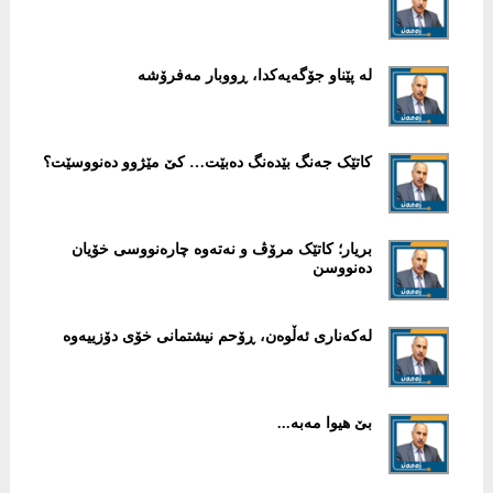
لە پێناو جۆگەیەکدا، ڕووبار مەفرۆشە
کاتێک جەنگ بێدەنگ دەبێت… کێ مێژوو دەنووسێت؟
بریار؛ کاتێک مرۆڤ و نەتەوە چارەنووسی خۆیان
دەنووسن
لەکەناری ئەڵوەن، ڕۆحم نیشتمانی خۆی دۆزییەوە
بێ هیوا مەبە...