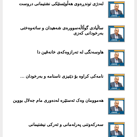
لەدژی توندڕەوی هەڵوێستێکی نشتیمانی دروست
ساڵیادی گوڵاڵەسوورەی شەهیدان و ساتەوەختی
بەرخودانی کەزی
هاوسەنگی لە تەرازوەکەی خانەقین دا
نامەکی کراوە بۆ دێنیزی ناسنامە و بەرخودان …
هەموومان وەک ئەستێرە لەدەوری مام جەلال بووین
سەرکەوتنی پەرلەمانی و ئەرکی نیشتیمانی