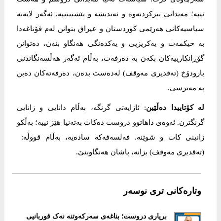
نییە؛ مەیدانی بیرکردنەوە و ئەندیشە و پێشبینییە. ئەگەر لایەنە
سیاسیەکانی هەرێمی کوردستان و عیراق بتوانن لەم قۆناغەدا
بە حیکمەت و یەکریزیی و یەکدەنگی هەنگاو بنەن، دەتوانن
گۆڕانکارییەکان بکەن بە دەرفەت، بەڵام ئەگەر هەڵسەنگاندنی
بارودۆخ (تەقدیری مەوقف) لەدەست بدەن، دەرفەتەکان دەبن
بە مەترسی.
لە کۆتاییدا دەڵێین
: ئازایەتی گرنگە، بەڵام دانایی و زانایی
گرنگترن. ئەوەی داهاتوو دروست دەکات بەتەنیا هێز نییە؛ بەڵکو
زانینی کات و شوێنە. فەلسەفەکە سادەیە، بەڵام قووڵە:
(تەقدیری مەوقف) بزانە، پاشان هەنگاوبنێ.
وتارەکانی تری نوسەر
بریاری دروست؛ بناغەی سەرکەوتنە نەک قوربانیی