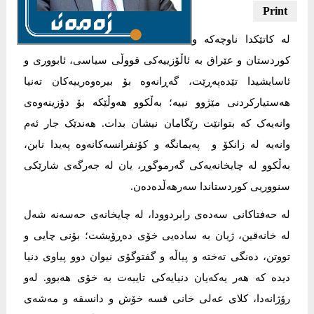
لە کاتێکدا ناوچەکە و
کوردستان و عێراق بە ئاڵۆزییەکی قووڵی سیاسی، ئابووری و
ئاسایشیدا تێدەپەڕێت، گەڕانەوە بۆ بیرەوەرییەکان تەنیا
هەستیارکردنی مێژوو نییە؛ بەڵکوو هەوڵێکە بۆ دۆزینەوەی
وانەیەک کە بتوانێت رێگامان نیشان بدات. هەندێک جار ئەم
وانەیە لە زانکۆ و پەیمانگە و کۆنفرانسەکانەوە پەیدا نابن،
بەڵکوو لە چایخانەیەکی گەرموگوڕ، یان لە جەرگەی شارێکی
سنووریی کوردستاندا سەرهەڵدەدەن.
لە حەفتاکانی سەدەی رابردوودا، لە چایخانەی حەسەنە شەل
لە خانەقین، ژیان بە سادەیی خۆی دەڕۆیشت؛ بۆنی چایی و
تووتن، دەنگی تەختە و پیاڵە و گفتوگۆی نیوان دوو پیاوی دنیا
دیدە کە هەر یەکەیان دنیایەکی تایبەت بە خۆی هەبوو. لەو
رۆژانەدا، کلای عەلی خانی قسە خۆش و دانسقە و مەشەی