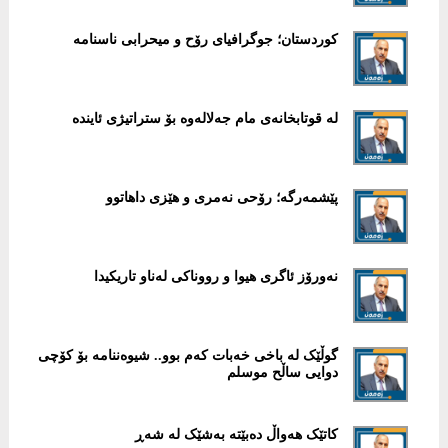
کوردستان؛ جوگرافیای رۆح و میحرابی ناسنامە
لە قوتابخانەی مام جەلالەوە بۆ ستراتیژی ئایندە
پێشمەرگە؛ رۆحی نەمری و هێزی داهاتوو
نەورۆز ئاگری هیوا و رووناکی لەناو تاریکیدا
گوڵێک لە باخی خەبات کەم بوو.. شیوەننامە بۆ کۆچی
دوایی ساڵح موسلم
کاتێک هەواڵ دەبێتە بەشێک لە شەڕ