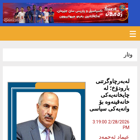
288
وتار
لەبەرچاوگرتنی
بارودۆخ؛ لە
چایخانەیەکی
خانەقینەوە بۆ
وانەیەکی سیاسی
2/28/2026 3:19:00
PM
عیماد ئه‌حمه‌د