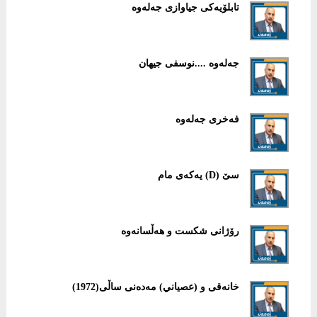
تابلۆیەکی جیاوازی جەلەوە
جەلەوە ....نوسفی جیهان
فەخری جەلەوە
سێ (D) یەکەی مام
رۆژانی شکست و هەڵسانەوە
خانەقی و (عصياني) مەدەنی ساڵی(1972)