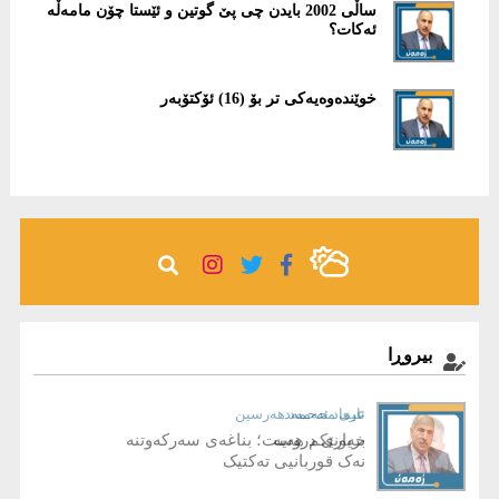
ساڵی 2002 بایدن چی پێ گوتین و ئێستا چۆن مامەڵە
ئەكات؟
خوێندەوەیەكی تر بۆ (16) ئۆكتۆبەر ‏
بیروڕا
عیماد ئه‌حمه‌د
ئاری محەمەد هەرسین
خەونێکم هەیە
بریاری دروست؛ بناغەی سەرکەوتنە
نەک قوربانیی تەکتیک