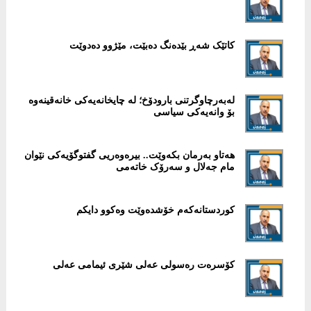
کاتێک شەڕ بێدەنگ دەبێت، مێژوو دەدوێت
لەبەرچاوگرتنی بارودۆخ؛ لە چایخانەیەکی خانەقینەوە
بۆ وانەیەکی سیاسی
هەتاو بەرمان بکەوێت.. بیرەوەریی گفتوگۆیەکی نێوان
مام جەلال و سەرۆک خاتەمی
کوردستانەکەم خۆشدەوێت وەکوو دایکم
کۆسرەت رەسولی عەلی شێری ئیمامی عەلی