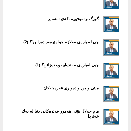
گورگ و سیخورمەکەی سەمیر
چی لە بارەی مولازم جوامێرەوە دەزانن!؟ (2)
چیی لەبارەی مەندەلییەوە دەزانن؟ (1)
میتی و من و دەواری قەرەجەکان
مام جەلال بۆنی هەموو عەترەكانی دنیا لە یەك
عەتردا