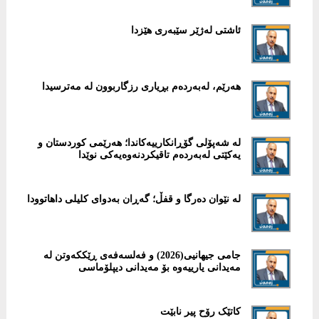
ئاشتی لەژێر سێبەری هێزدا
هەرێم، لەبەردەم بڕیاری رزگاربوون لە مەترسیدا
لە شەپۆلی گۆڕانکارییەکاندا؛ هەرێمی کوردستان و
یەکێتی لەبەردەم تاقیکردنەوەیەکی نوێدا
لە نێوان دەرگا و قفڵ؛ گەڕان بەدوای کلیلی داهاتوودا
جامی جیهانیی(2026) و فەلسەفەی ڕێککەوتن لە
مەیدانی یارییەوە بۆ مەیدانی دیپلۆماسی
کاتێک رۆح پیر نابێت