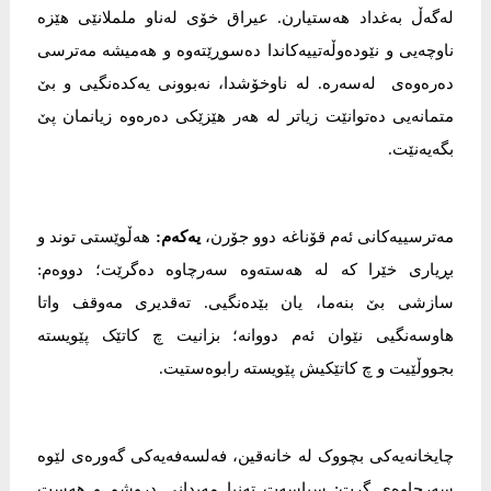
لەگەڵ بەغداد هەستیارن. عیراق خۆی لەناو ململانێی هێزە
ناوچەیی و نێودەوڵەتییەکاندا دەسوڕێتەوە و هەمیشە مەترسی
دەرەوەی لەسەرە. لە ناوخۆشدا، نەبوونی یەکدەنگیی و بێ‌
متمانەیی دەتوانێت زیاتر لە هەر هێزێکی دەرەوە زیانمان پێ
بگەیەنێت.
مەترسییەکانی ئەم قۆناغە دوو جۆرن،
یەکەم:
هەڵوێستی توند و
بڕیاری خێرا کە لە هەستەوە سەرچاوە دەگرێت؛ دووەم:
سازشی بێ‌ بنەما، یان بێدەنگیی. تەقدیری مەوقف واتا
هاوسەنگیی نێوان ئەم دووانە؛ بزانیت چ کاتێک پێویستە
بجووڵێیت و چ کاتێکیش پێویستە رابوەستیت.
چایخانەیەکی بچووک لە خانەقین، فەلسەفەیەکی گەورەی لێوە
سەرچاوەی گرت: سیاسەت تەنیا مەیدانی دروشم و هەست