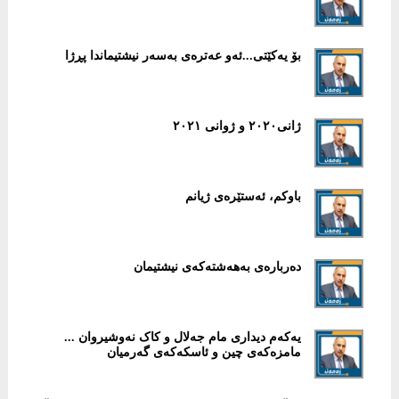
بۆ یەكێتی...ئەو عەترەی بەسەر نیشتیماندا پڕژا
ژانی٢٠٢٠ و ژوانی ٢٠٢١
باوکم، ئەستێرەی ژیانم
دەربارەی بەھەشتەکەی نیشتیمان
یەکەم دیداری مام جەلال و کاک نەوشیروان ...
مامزەکەی چین و ئاسکەکەی گەرمیان