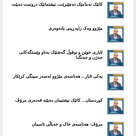
کاتێک نەمامێک دەچێنرێت، نیشتمانێک دروست دەبێت
مێژوو وەک راپەڕینی یادەوەری
ئایاری خوێن و نوقوڵ گەشتێک بەناو وێستگەکانی
جەژن و جەنگدا
یەکی ئایار... هەناسەی مێژوو لەسەر سینگی کرێکار
کوردستان... کاتێک نیشتیمان دەبێتە قەدەری مرۆڤ
مرۆڤ: هەناسەی خاک و خەیاڵی ئاسمان