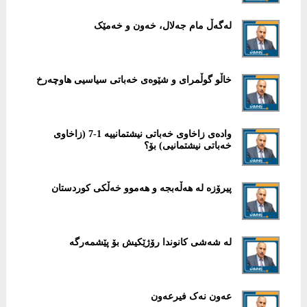
لەگەڵ مام جەلال، خەون و خەمێک
خاڵو گوڵمرای و شێوەی خەباتی سیاسیی هاوچەرخ
وادەی زاخاوی خەباتی نیشتمانییە 1-7 (زاخاوی
خەباتی نیشتمانیی) بۆ؟
پیرۆزە لە هەڵەبجە و هەموو خەڵکی کوردستان
لە شەشی کانوندا رۆژێکیش بۆ پێشمەرگە
عەون نەک فیرعەون