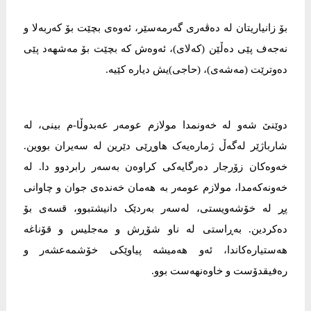
بۆ زانیاریتان لە دەڤەری گەرمەسێر، ئەوەی بچێت بۆ کەربەلا و
نەجەف پێی دەڵێن (کەلای)، ئەوەش کە بچێت بۆ مەشهەد پێی
دەوترێت (مەشەی)، (حاجی)یش دیارە کێیە.
دوێنێ شەو لە خەونمدا مولازم عومەر عەبدوڵا-م بینی، لە
شارباژێر لەگەڵ ژمارەیەک هاوڕێی دێرین لە سەیران بووین.
خەوەکان زۆرجار دەرگایەکی کراوەن بەسەر رابردوو دا. لە
خەونەکەمدا، مولازم عومەر بە هەمان خەندەی جوان و چاوانی
پڕ لە خۆشەویستی، لەسەر بەردێک دانیشتبوو، قسەی بۆ
دەکردین. بەڕاستی لە ناو شۆڕش و مەجلیس و قۆناغە
هەستیارەکاندا، ئەو هەمیشە پیاوێکی خۆشمەعشەر و
رەفیقدۆست و خاوەنهەست بوو.