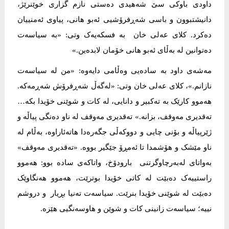
داودی باوکی سێ شەهیدی دەستی نازم گزاری خوێنرێژ،
دانیشتبوون و باسی شەڕفرۆشیی ئەبو هانی، پیاوی ئەمنییان
دەکرد. کلای عەلی خان بە فسکەیەک وتی: «بە سیاسەت
دەتوانین لە بەڵای ئەبو هانی خۆمان لابدەین.»
مەشەی داود بە سادەیی وەڵامی دایەوە: «من لە سیاسەت
نازانم.»، کلای عەلی خان وتی: «لەگەڵ شەڕفرۆش شەڕمەکە.
هەموو کارێک بە تەکبیر و دانایی، لە کات و شوێنی خۆیدا بکە…
تەقدیری مەوقف، بزانە.» تەقدیری مەوقف لە ناو دەنگی پیاڵە و
ژێرپیاڵە و بۆنی چایی و دووکەڵی جگەرەدا هاتەئاراوە، بەڵام لە
ناو مێشک و هۆشمدا تا ئەمڕۆ جێگیر بووە. «تەقدیری مەوقف»
بەواتای لەبەرچاوگرتنی بارودۆخ، واتاکەی سادە بوو: هەموو
راستییەک دەبێت لە کاتی خۆیدا بوترێت، هەموو هەنگاوێک
دەبێت لە شوێنی خۆیدا بنرێت. سیاسەت تەنیا بڕیار و دروشم
نییە؛ سیاسەت زانینی کات و شوێن و هاوسەنگیی هێزە.