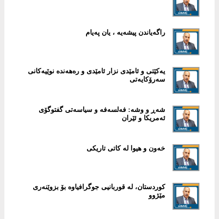
راگەیاندن پیشەیە ، یان پەیام
یەکێتی و ئامێدی نزار ئامێدی و رەهەندە نوێیەکانی
سەرۆکایەتی
شەڕ و وشە: فەلسەفە و سیاسەتی گفتوگۆی
ئەمریکا و ئێران
خەون و هیوا لە کاتی تاریکی
کوردستان، لە قوربانیی جوگرافیاوە بۆ بزوێنەری
مێژوو