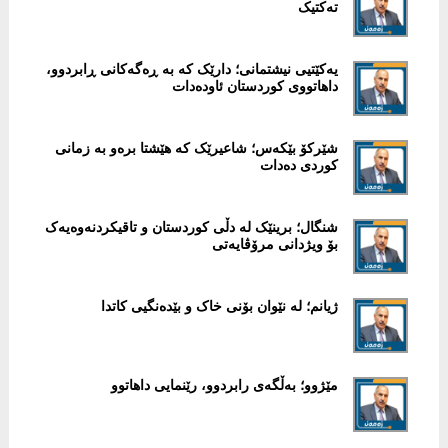
تەکتیک
یەکێتیی نیشتمانی؛ دارێک کە بە ڕەگەکانی ڕابردوو،
داهاتووی کوردستان ئاودەدات
شێرکۆ بێکەس؛ شاعیرێک کە هێشتا برەو بە زمانی
کوردی دەدات
شنگال؛ برینێک لە دڵی کوردستان و تاقیکردنەوەیەک
بۆ ویژدانی مرۆڤایەتی
ژیانم؛ لە نێوان بۆنی خاک و بێدەنگیی کاتدا
مێژوو؛ بەڵگەی رابردوو، رێنمایی داهاتوو