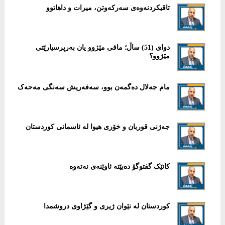
تاقیکردنەوەی سەرکەوتن، میرات و داهاتوو
دوای (51) ساڵ؛ مافی مێژوو یان بەرپرسیارێتی
مێژوو؟
مام جەلال دەگمەن بوو، سەفەریش سەنگی مەحەک
جەژنی قوربان و خۆری هیوا لە ئاسمانی کوردستان
کاتێک گفتوگۆ دەبێتە ئاوێنەی نەتەوە
کوردستان لە نێوان ژیری و گێژاوی دروشمدا