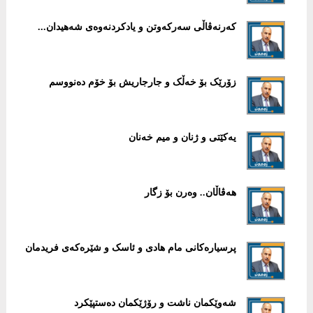
کەرنەڤاڵی سەرکەوتن و یادکردنەوەی شەهیدان...
زۆرێک بۆ خەڵک و جارجاریش بۆ خۆم دەنووسم
یەکێتی و ژنان و میم خەنان
هەڤاڵان.. وەرن بۆ زگار
پرسیارەکانی مام هادی و ئاسک و شێرەکەی فريدمان
شەوێکمان ناشت و رۆژێکمان دەستپێکرد