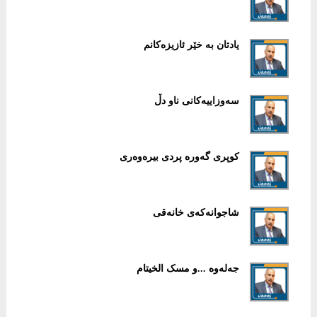
یادتان بە خێر ئازیزەکانم
سەوزاییەکانی ناو دڵ
کوپری گەورە پردی بیرەوەری
شاجوانەکەی خانەقی
جەلەوە ...و مسک الخیتام