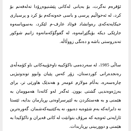
ئۆقرەم نەگرت، بۆ بەیانی لەکاتی پێشنیوەڕۆدا تەلەفەنم بۆ
کرد، لە ئەحواڵیم پرسی و باسی خەونەکەم بۆ کرد و پرسیاری
حیکایەتەکەی رەوانشاد فوئاد عارف-م لێکرد، بەسوپاسەوە
جارێکی دیکە بۆیگێڕامەوە، لە گفوگۆکەمانەوە زانیم شوکور
تەندروستی باشە و دەنگی زووڵاڵە.
ساڵی 1985، لە سەردەمی ناکۆکییە ناوخۆییەکانی ناو کۆمەڵەی
رەنجدەرانی کوردستان، زۆر کەس پێیان وابوو توندوتیژیی
چارەسەرە، بەڵام مولازم عومەر و هەندێک هاورێی تر، برای
بەرژەوەندیی گشتی بوون. ئەگەر لەو کاتەدا هەموومان بە
هێمنی و بە هەستکردن بە لێپرسراوەتی بڕیارمان بدایە، ئێستا
نە دابرانەکە بەم شێوەیە دەبوو، نە یەکێتییەکەشمان. گەورەترین
ئازایەتی ئەوەیە کە مرۆڤ بتوانێت لە کاتی قەیران و ناکۆکیدا بە
هێمنی و دووربینی بڕیاربدات.