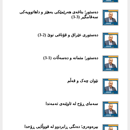
دەستور؛ بناغەی هەرێمێکی بەهێز و داهاتوویەکی
سەقامگیر (3-3)
دەستوری عێراق و قۆناغی نوێ (2-3)
دەستور؛ متمانە و دەسەڵات (1-3)
نێوان چەک و قەڵم
سەمای ڕۆح لە ئاوێنەی تەمەندا
بیرەوەری؛ دەنگی ڕابردوو لە قووڵایی ڕۆحدا