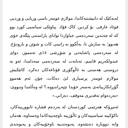
لەیەکێک لە دانیشتنەکاندا، مولازم عومەر باسی وریایی و وردیی
فوئاد عارفی بۆ کردین. کاک فؤاد پیاوێکی سیاسیی کورد بوو
کە لە چەندین سەردەمی جیاوازدا توانای پاراستنی پێگەی خۆی
هەبوو؛ بە سازش نا، بەڵکوو بە زانینی کات و شوێن و بارودۆخ.
لە سەردەمی پاشایەتی و شۆڕشی 14ی تەمموز، دوای
عبدولکەریم قاسم، تەنانەت لە سەردەمی سەدامدا، ئەو بە
دروستی هەستی بە ئاڵوگۆڕی قۆناغەکان دەکرد. کاتێکیش
مولازم عومەر پرسیاری لێ دەکات، چۆن ئەم هەموو
گۆڕانکارییانەی بەسەر خۆیدا تێپەڕاندووە.؟ لە وەڵامدا وتبووی:
«بەردەوام تەقدیری مەوقف، دەزانی.»
ئەمڕۆکە هەرێمی کوردستان لە بەردەم فشارە ئابوورییەکان،
ناکۆکییە سیاسییەکان و ئاڵۆزییە ناوچەییەکاندا وەستاوە، هەمان
وانە دووبارە دەبێتەوە. پەیوەندییە ناوخۆییەکان و پەیوەندی