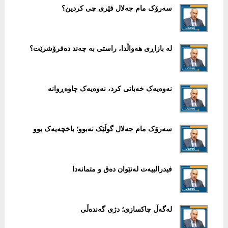
سەرۆک مام جەلال فێری چی کردین؟
لە بازاڕی هەواڵدا، راستی بە چەند دەفرۆشرێت؟
نەوەیەک خەباتی کرد، نەوەیەک چاوەڕوانە
سەرۆک مام جەلال گوڵێک نەبوو؛ باخچەیەک بوو
فیدرالییەت لەنێوان دەق و متمانەدا
لەگەڵ چاکسازی؛ دژی گەندەڵی