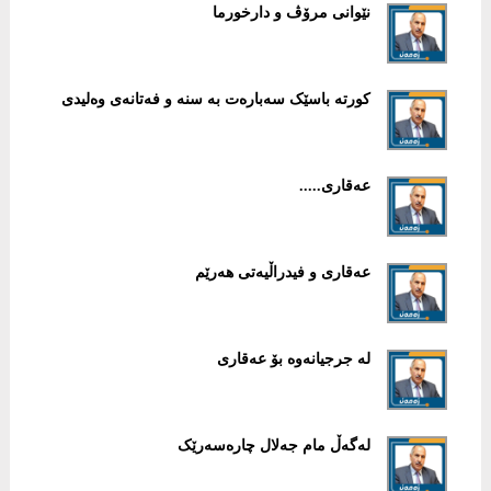
نێوانی مرۆڤ و دارخورما
کورتە باسێک سەبارەت بە سنە و فەتانەی وەلیدی
عەقاری.....
عەقاری و فیدراڵیەتی هەرێم
لە جرجیانەوە بۆ عەقاری
لەگەڵ مام جەلال چارەسەرێک