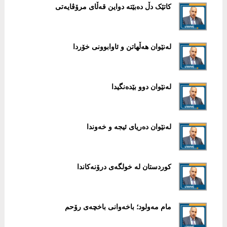
کاتێک دڵ دەبێتە دواین قەڵای مرۆڤایەتی
لەنێوان هەڵهاتن و ئاوابوونی خۆردا
لەنێوان دوو بێدەنگیدا
لەنێوان دەریای ئیجە و خەوندا
کوردستان لە خولگەی درۆنەکاندا
مام مەولود؛ باخەوانی باخچەی رۆحم