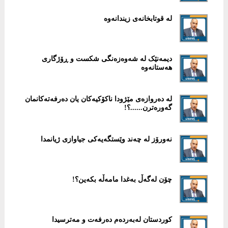
لە قوتابخانەی زیندانەوە
دیمەنێک لە شەوەزەنگی شکست و ڕۆژگاری
ھەستانەوە
له‌ دەروازەی مێژودا ناکۆکیەکان یان ده‌رفه‌ته‌کانمان
گه‌وره‌ترن......؟!
نەورۆز لە چه‌ند وێستگه‌یه‌کی جیاوازی ژیانمدا
چۆن لەگەڵ بەغدا مامەڵە بکەین؟!
کوردستان لەبەردەم دەرفەت و مەترسیدا