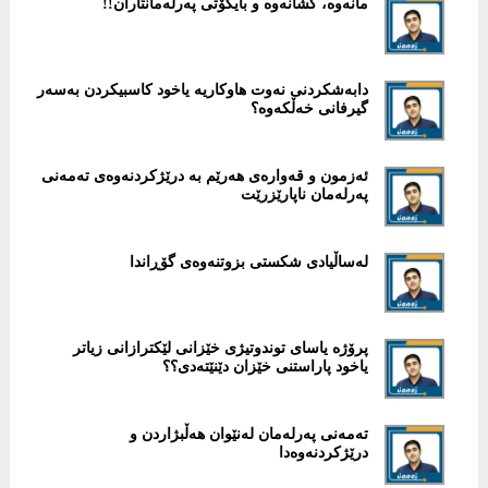
مانەوە، كشانەوە و بایكۆتی پەرلەمانتاران!!
دابەشكردنی نەوت هاوكاریە یاخود كاسبیكردن بەسەر
گیرفانی خەڵکەوە؟
‎ئەزمون و قەوارەی هەرێم بە درێژكردنەوەی تەمەنی
پەرلەمان ناپارێزرێت
لەساڵیادی شكستی بزوتنەوەی گۆڕاندا
پرۆژە یاسای توندوتیژی خێزانی لێكترازانی زیاتر
یاخود پاراستنی خێزان دێنێتەدی؟؟
تەمەنی پەرلەمان لەنێوان هەڵبژاردن و
درێژکردنەوەدا