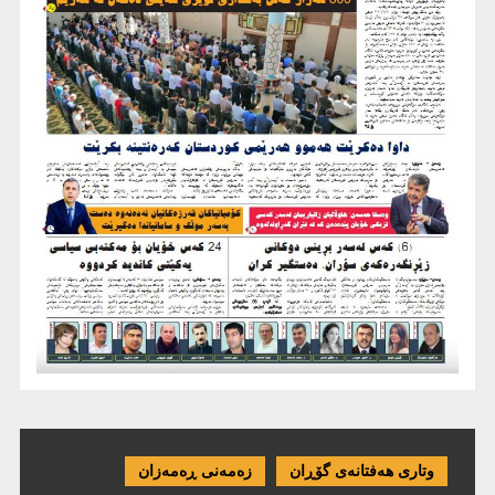
وتاری هەفتانەی گۆڕان
زەمەنی ڕەمەزان