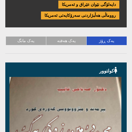
دایەلۆگی نێوان عێراق و ئەمریكا
رووماڵی هەڵبژاردنی سەرۆکایەتی ئەمریکا
یەک ڕۆژ
یەک هەفتە
یەک مانگ
کولتوور