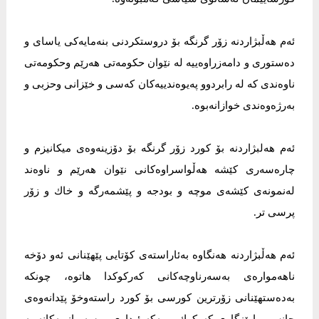
‎ئەم هەڵبژاردنە زۆر گرنگە بۆ دروستكردنی بنەمایەكی یاسای و
دەستوری و دامەزراوەییە لە نێوان حكومەتی هەرێم وحكومەتی
ناوەندى کە لە رابردوو پەیوەندییەكان كەسی و خێزانی وحزبی و
بەرژەوەندی خوازانەبوە.
‎ئەم هەلبژاردنە بۆ كورد زۆر گرنگە بۆ دۆزینەوەی میكانیزم و
چارەسەری كێشە هەڵواسراوەكانی نێوان هەرێم و ناوەند
لەنمونەی كێشەی موچە و بودجە و پێشمەرگە و خاك و زۆر
پرسی تر.
‎ئەم هەڵبژاردنە هەنگاوە بەئاراستەی کۆتایی پێهێنانی ئەو دۆخە
ناهەموارەی بەسەرناوچەكانی كەركوکدا هاتوە، چونکە
بەدەستهێنانی زۆرترین كورسی بۆ كورد راستەوخۆ پێدانەوەی