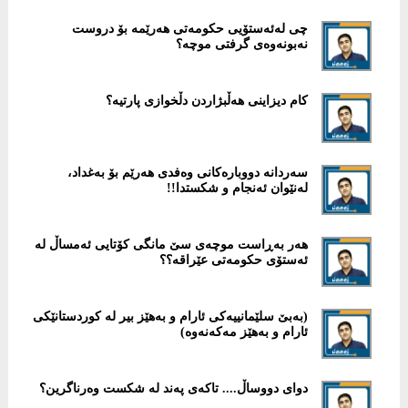
چی لەئەستۆیی حكومەتی هەرێمە بۆ دروست
نەبونەوەی گرفتی موچە؟
کام دیزاینی هەڵبژاردن دڵخوازی پارتیە؟
سەردانە دووبارەکانی وەفدی هەرێم بۆ بەغداد،
لەنێوان ئەنجام و شکستدا!!
هەر بەڕاست موچەی سێ مانگی کۆتایی ئەمساڵ لە
ئەستۆی حکومەتی عێراقە؟؟
(بەبێ سلێمانییەکى ئارام و بەهێز بیر لە کوردستانێکى
ئارام و بەهێز مەکەنەوە)
دوای دووساڵ.... تاکەى پەند لە شکست وەرناگرین؟