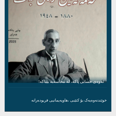
ئەوەی حسابی پاکە، لە محاسەبە بێباکە!
خوێندنەوەیەک بۆ کتێبی ،هاوپەیمانیی فریودەرانە