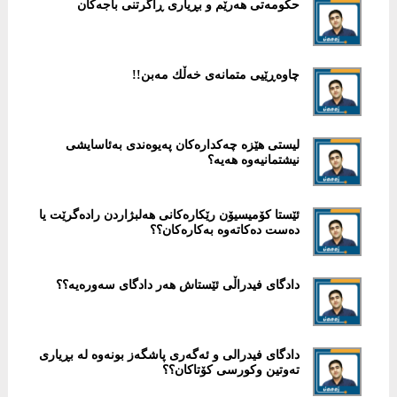
حكومەتی هەرێم و بڕیاری ڕاگرتنی باجەکان
چاوەڕێیی متمانەی خەڵك مەبن!!
لیستی هێزە چەكدارەكان پەیوەندی بەئاسایشی
نیشتمانیەوە هەیە؟
ئێستا كۆمیسیۆن رێكارەكانی هەلبژاردن رادەگرێت یا
دەست دەكاتەوە بەكارەكان؟؟
دادگای فیدراڵی ئێستاش هەر دادگای سەورەیە؟؟
دادگای فیدرالی و ئەگەری پاشگەز بونەوە لە بڕیاری
تەوتین وكورسی کۆتاكان؟؟