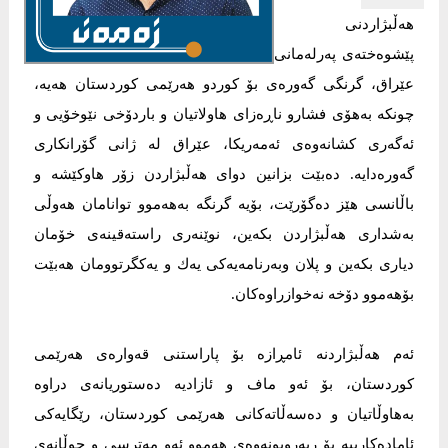
هەڵبژاردنی
پێشوەختەی پەرلەمانی
عێراق، گرنگی گەورەی بۆ كوردو هەرێمی كوردستان هەیە،
چونکە بەهۆی فشارو ناڕەزای هاولاتیان و باردۆخی نێوخۆیى و
ئەگەری كشانەوەی ئەمەریكا، عێراق لە ژانی گۆرانکاری
گەورەدایە. دەبێت بزانین دوای هەڵبژاردن زۆر هاوكێشە و
باڵانسی هێز دەگۆرێت، بۆیە گرنگە بەهەموو توانامان هەوڵی
بەشداری هەڵبژاردن بکەین، نوێنەری راستەقینەی خۆمان
دیاری بكەین و پلان وبەرنامەیەكی یەك و یەکگرتوومان هەبێت
بۆهەموو دۆخە نەخوازراوەكان.
ئەم هەڵبژاردنە ئامڕازە بۆ پاراستنی قەوارەی هەرێمی
كوردستان، بۆ ئەو ماف و ئازادیە دەستوریانەی دراوە
بەهاوڵاتیان و دەسەڵاتەكانی هەرێمی كوردستان، رێگایەكى
ئامادەکارییە بۆ ربەروبونەوەی هەموو ئەو مەترسی و جوڵانەی