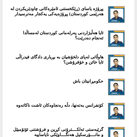
پڕۆژە یاسای (ڕێكخستنی ئامێرەكانی چاودێریكردن لە
هەرێمی كوردستان) پڕۆژەیەكی یەكجار مەترسیدار
ئایا هەڵبژاردنی پەرلەمانی كوردستان لەمساڵدا
ئەنجام دەدرێت؟
‎هاوڵاتی لەپای دلخۆشیان بە بڕیاری دادگای فیدراڵی
ئایا خائن و خۆفرۆشن؟
حكومڕانیتان باش
كۆنفرانس بەتەنها، دڵە رەنجاوەکان ئاشت ناکاتەوە
گرێبەستی ئەلکــــترۆنی كڕین و فرۆشتنی ئۆتۆمبێل
و ماتــــۆرسکیل هەنگــــاوێكی نایاساییە