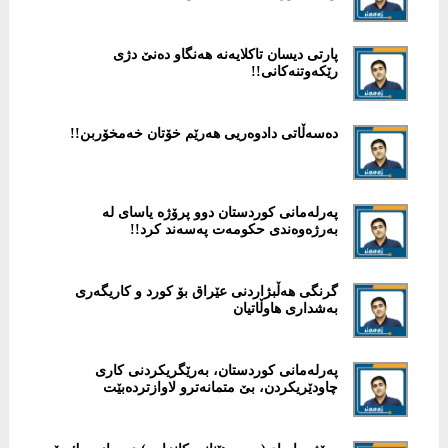
پارتی دیسان تاكلایەنە هەنگاو دەنێ دژی
رێكەوتنەكانی!!
پەرلەمانی كوردستان دوو پرۆژە یاسای لە
بەرژەوەندی حكومەت پەسەند كرد!!
گرنگی هەڵبژاردنی عێراق بۆ كورد و كاریگەری
بەشداری هاوڵاتیان
پەرلەمانی كوردستان، بەرێگریكردنی كاری
چاودێریكردن، بێ متمانەترو لاوازتردەبێت