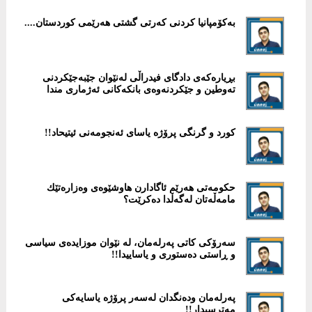
بەکۆمپانیا کردنی کەرتی گشتی هەرێمی کوردستان....
بڕیارەكەی دادگای فیدراڵی لەنێوان جێبەجێكردنی
تەوطین و جێكردنەوەی بانكەكانی ئەژماری مندا
كورد و گرنگی پرۆژە یاسای ئەنجومەنی ئیتیحاد!!
حكومەتی هەرێم ئاگادارن هاوشێوەی وەزارەتێك
مامەڵەتان لەگەڵدا دەکرێت؟
سەرۆکی کاتی پەرلەمان، لە نێوان موزایدەی سیاسی
و ڕاستی دەستوری و یاساییدا!!
پەرلەمان ودەنگدان لەسەر پرۆژە یاسایەكی
مەترسیدار!!