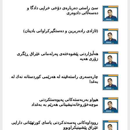
سێ راستی دەربارەی دۆخی خراپی دادگا و
دەسەڵاتی دادوەری
هەڵبژاردنی پێشوەختەی پەرلەمانی عێراق ڕێگری
زۆری هەیە
‎چارەسەری راستەقینە لە هەرێمی كوردستانە نەك لە
بەغدا
هیواو بەربەستەكانی پەیوەستكردنی
موچەخۆروخانەنیشینانی هەرێم بە به‌غداد
‎رووداوەكانی پەسەندكردنی یاسای كورتهێنانی دارایی
عێراق پێشبینیكراوبوو