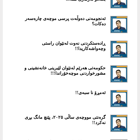
ئەنجومەنی دەوڵەت پرسی موچەی چارەسەر
دەکات؟
ڕادەستكردنی نەوت لەنێوان راستی
وچەواشەكاریدا!!
حكومەتی هەرێم لەنێوان لێبرینی خانەنشینی و
مشورخواردنی موچەخۆراندا!!!
ئەمڕۆ نا سبەی!!
گرەنتی مووچەی ساڵی ۲٠۲٥، پێنچ مانگ بڕی
نەکرد!!