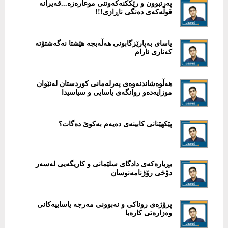
پەرتبوون و رێککنەکەوتنی موعارەزە...قەیرانە
قوڵەکەی دەنگی ناڕازی!!!
یاسای بەپارێزگابونی هەڵەبجە هێشتا نەگەشتۆتە
کەناری ئارام
هەڵوەشاندنەوەی پەرلەمانی كوردستان لەنێوان
موزایەدەو روانگەی یاسایی و سیاسیدا
پێكهێنانی کابینەی دەیەم بەکوێ دەگات؟
بڕیارەکەی دادگای سلێمانی و کاریگەیی لەسەر
دۆخی رۆژنامەنوسان
پرۆژەی روناكی و نەبوونی مەرجە یاساییەکانی
وەزارەتی کارەبا