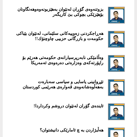
بزوتنەوەی گۆڕان لەنێوان بەهێزبونەوەوهەنگاونان
بۆهێزێكی بچوكی بێ كاریگەر
هەڕاجكردنی زەوییەكانی سلێمانی، لەنێوان بێباكی
حكومەت و بازرگانی حزبیی چاوچنۆك!!
وەڵامێکى نابەرپرسیارانەى حکومەتى هەرێم بۆ
راپۆرتەکەى وەزارەتى دەرەوەى ئەمەریکا
تێڕوانینی یاسایی و سیاسی سەبارەت
بەهەڵوەشانەوەی قەوارەی هەرێمی كوردستان
ئایندەی گۆران لەنێوان دروشم وكرداردا!
هەڵبژاردن بە چ ئامارێکى دانیشتوان؟