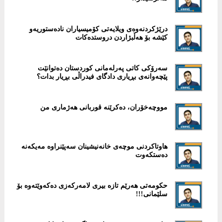
درێژكردنەوەی ویلایەتی كۆمیسیاران نادەستوریەو
كێشە بۆ هەڵبژاردن دروستدەكات
سەرۆكی كاتی پەرلەمانی کوردستان دەتوانێت
پێچەوانەی بڕیاری دادگای فیدراڵی بڕیار بدات؟
مووچەخۆران، دەکرێنە قوربانی هەژماری من
هاوتاكردنی موچەی خانەنیشینان سەپێنراوە مەیكەنە
دەستكەوت
حكومەتی هەرێم تازە بیری لامەركەزی دەكەوێتەوە بۆ
سلێمانی!!!