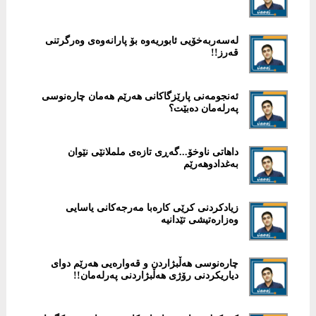
لەسەربەخۆیی ئابوریەوە بۆ پارانەوەی وەرگرتنی
قەرز!!
ئەنجومەنى پارێزگاکانى هەرێم هەمان چارەنوسى
پەرلەمان دەبێت؟
‎داهاتی ناوخۆ...گەڕی تازەی ململانێی نێوان
بەغدادوهەرێم
زیادكردنی كرێی كارەبا مەرجەكانی یاسایی
وەزارەتیشی تێدانیە
چارەنوسی هەڵبژاردن و قەوارەیی هەرێم دوای
دیاریكردنی رۆژی هەڵبژاردنی پەرلەمان!!