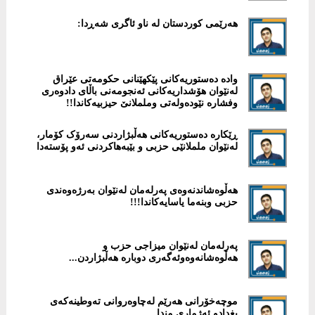
هەرێمی کوردستان لە ناو ئاگری شەڕدا:
‎وادە دەستوریەكانی پێكهێنانی حكومەتی عێراق
لەنێوان هۆشداریەكانی ئەنجومەنی باڵای دادوەری
وفشارە نێودەولەتی وململانێ حیزبیەكاندا!!
ڕێكارە دەستوریەکانی هەڵبژاردنی سەرۆک کۆمار،
لەنێوان ململانێی حزبی و بێبەهاکردنی ئەو پۆستەدا
هەڵوەشاندنەوەی پەرلەمان لەنێوان بەرژەوەندی
حزبی وبنەما یاسایەكاندا!!!
پەرلەمان لەنێوان میزاجی حزب و
هەڵوەشانەوەوئەگەری دوبارە هەڵبژاردن...
موچەخۆرانی هەرێم لەچاوەروانی تەوطینەكەی
بغدادو ئەژماری مندا...