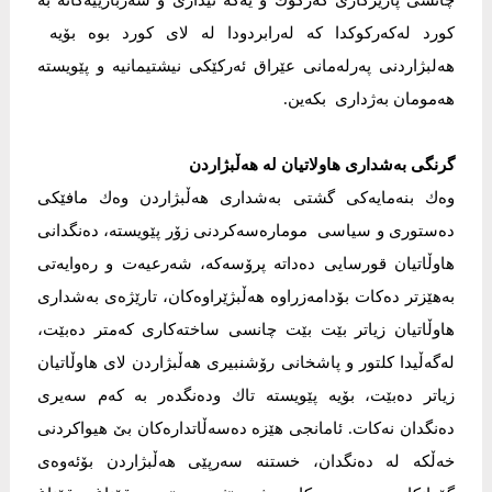
چانسی پارێزگاری كەركوك و یەكە ئیداری و سەربازییەكانە بە
كورد لەكەركوكدا کە لەرابردودا لە لای كورد بوە بۆیە
هەلبژاردنی پەرلەمانی عێراق ئەركێكی نیشتیمانیە و پێویستە
هەمومان بەژداری بكەین.
‎وەك بنەمایەكی گشتی بەشداری هەڵبژاردن وەك مافێكی
دەستوری و سیاسی مومارەسەكردنی زۆر پێویستە، دەنگدانی
هاوڵاتیان قورسایى دەداتە پرۆسەكە، شەرعیەت و رەوایەتی
بەهێزتر دەكات بۆدامەزراوە هەڵبژێراوەكان، تارێژەی بەشداری
هاوڵاتیان زیاتر بێت بێت چانسی ساختەكاری کەمتر دەبێت،
لەگەڵیدا كلتور و پاشخانی رۆشنبیری هەڵبژاردن لای هاوڵاتیان
زیاتر دەبێت، بۆیە پێویستە تاك ودەنگدەر بە كەم سەیری
دەنگدان نەكات. ئامانجی هێزە دەسەڵاتدارەكان بێ هیواكردنی
خەڵكە لە دەنگدان، خستنە سەرپێی هەڵبژاردن بۆئەوەی