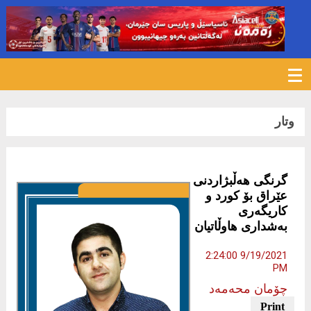
1647
وتار
گرنگی هەڵبژاردنی
عێراق بۆ كورد و
كاریگەری
بەشداری هاوڵاتیان
9/19/2021 2:24:00
PM
چۆمان محەمەد