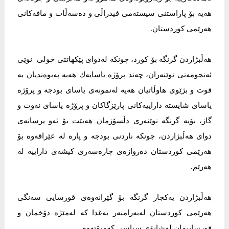
هەیە بۆ پاراستنی سیستەمی فیدراڵی و دەسەڵات و مافەكانی
هەرێمی كوردستان.
‎هەڵبژاردن گرنگە بۆ كورد، چونکە لەدوای پێكهاتتی خولی نوێى
ئەنجومەنى نوێنەران، چەند پرۆژە یاسایەك هەیە پەیوەندیان بە
قوت و بژێوی هاوڵاتیان هەیە لەنمونەی یاسای بودجە و پرۆژە
یاسای شایستە داراییەكانی پارێزگاكان و پرۆژە یاسای نەوت و
گاز، بۆیە گرنگە نوێنەری دڵسۆزمان هەبێت بۆ ئەو پرسانەی
دوای هەڵبژاردن، چونکە ناردنی بودجە و پارە لە عێراقەوە بۆ
هەرێمی كوردستان دەروازەی چارەسەری كیشەی داراییە لە
هەرێم.
‎هەڵبژاردن یەكجار گرنگە بۆ گێرانەوەی قورسایی سەنگی
هەرێمی كوردستان لەبەرامبەر بەغدا كە لەمێژە دۆخمان و
قورساییمان لەشانۆی سیاسی كەمبۆتەوە.