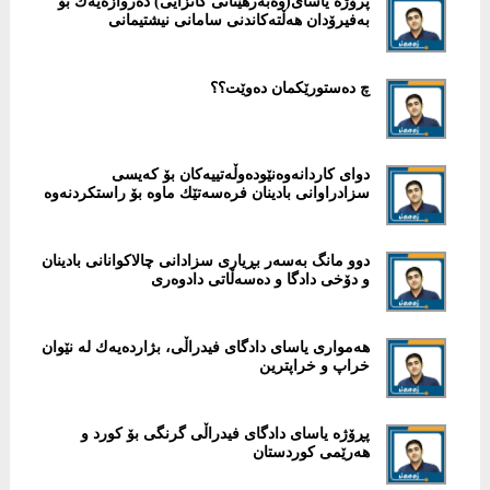
پرۆژە یاسای(وەبەرهێنانی كانزایی) دەروازەیەك بۆ
بەفیرۆدان هەڵتەكاندنی سامانی نیشتیمانی
چ دەستورێكمان دەوێت؟؟
دوای كاردانەوەنێودەوڵەتییەکان بۆ کەیسى
سزادراوانى بادینان فرەسەتێك ماوە بۆ راستكردنەوە
دوو مانگ بەسەر بڕیاری سزادانی چالاكوانانی بادینان
و دۆخی دادگا و دەسەڵاتی دادوەری
هەمواری یاسای دادگای فیدراڵی، بژاردەیەك لە نێوان
خراپ و خراپترین
پڕۆژە یاسای دادگای فیدراڵی گرنگی بۆ كورد و
هەرێمی كوردستان