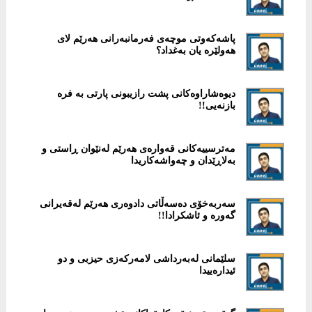
پاشەکەوتى موچەى فەرمانبەرانى هەرێم لاى
هەولێرە یان بەغداد؟
دیوەشاراوەكانی پشت رازیبونی پارتی بە فرە
بازنەیی!!
‎مەترسییەكانی قەوارەی هەرێم لەنێوان ڕاستی و
بەلاڕێدان و چەواشەكاریدا
سەربەخۆی دەسەڵاتی دادوەری هەرێم لەقەیرانی
گەورە و ئاشكرادا!!
سلێمانی لەبەرداشی لامەركەزی حیزبی و دو
ئیدارەییدا