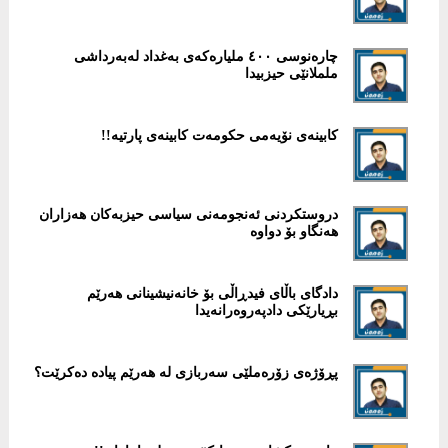
چارەنوسی ٤٠٠ ملیارەكەی بەغداد لەبەرداشی
ململانێی حیزبیدا
كابینەی نۆیەمی حكومەت كابینەی پارتیە!!
دروستكردنی ئەنجومەنی سیاسی حیزبەكان هەزاران
هەنگاو بۆ دواوە
دادگای باڵای فیدڕاڵی بۆ خانەنیشینانی هەرێم
بڕیارێكی دادپەروەرانەیدا
پڕۆژەى زۆرەملێى سەربازى لە هەرێم پیادە دەکرێت؟