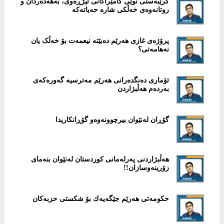
گرێبەستی نوێی كامێراكانی تیژڕەوی، بەهەدەردان و
روتانەوەی خەڵكی شارە حەیاتەكە
پرۆژەی غازی هەرێم دەبێتە نیعمەت بۆ خەڵک یان
نەهامەتی؟
تۆماری دەنگدەرانی هەرێم مەترسیە گەورەكەی
بەردەم هەڵبژاردن
گۆڕان لەنێوان بیرچوونەوەو گۆڕانکاریدا
هەڵبژاردنی پەرلەمانی كوردستان لەنێوان بنەمای
زۆرینەوسازان!!
حكومەتی هەرێم جێگەیەك بۆ شكستی حزبەکان