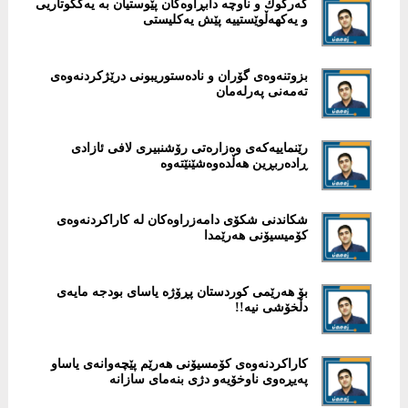
كەركوك و ناوچە دابڕاوەكان پێوستیان بە یەکگوتاریی
و یەکهەڵوێستییە پێش یەكلیستی
بزوتنەوەی گۆران و نادەستوریبونی درێژكردنەوەی
تەمەنی پەرلەمان
رێنماییەکەى وەزارەتى رۆشنبیرى لافى ئازادى
ڕادەربڕین هەڵدەوەشێنێتەوە
شكاندنی شكۆی دامەزراوەكان لە كاراكردنەوەی
كۆمیسیۆنی هەرێمدا
بۆ هەرێمى کوردستان پڕۆژە یاساى بودجە مایەى
دڵخۆشى نیە!!
كاراكردنەوەی كۆمسیۆنی هەرێم پێچەوانەی یاساو
پەیڕەوی ناوخۆیەو دژی بنەمای سازانە