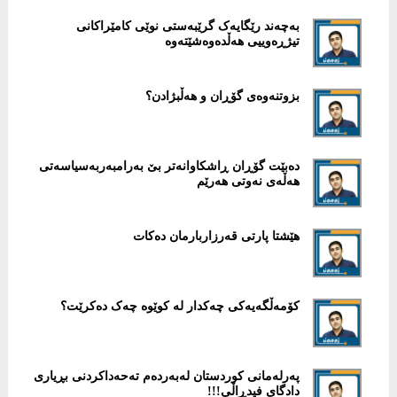
بەچەند رێگایەک گرێبەستی نوێی كامێراكانی
تیژڕەوییی هەڵدەوەشێتەوە
بزوتنەوەی گۆڕان و هەڵبژادن؟
‎دەبێت گۆڕان ڕاشكاوانەتر بێ بەرامبەربەسیاسەتی
هەڵەی نەوتی هەرێم
هێشتا پارتی قەرزاربارمان دەکات
پەرلەمانی كوردستان لەبەردەم تەحەداکردنی بڕیاری
دادگای فیدڕاڵی!!!