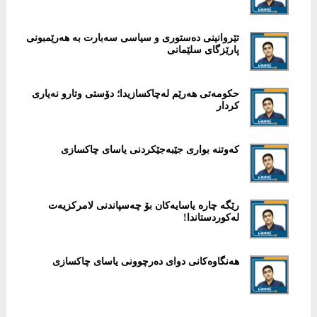
‎تێروانینی دەستوری و سیاسی سەبارت بە هەرێمبونی
پارێزگای سلێمانی
حكومەتی هەرێم لەچاكسازیدا؛ دۆستی وتارو نەیاری
كردار
كه‌وتنه‌ بواری جێبه‌جێكردنی یاسای چاكسازی
رێگە چارە یاسایەكان بۆ چەسپاندنی لامركزیەت
لەكوردستاندا!
هەنگاوەكانی دوای دەرچوونی یاسای چاكسازی