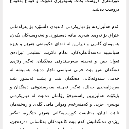
گۆرانكاری دروست بكات پشودرێژی دەوێت و قۆناغ بەقۆناغ
دروست دەبێت.
ئەم هەڵبژاردنە بۆ دیاریكردنی كاندیدی دڵسۆزە بۆ پەرلەمانی
عێراق بۆ ئەوەی شەری مافە دەستوری و نەتەوەییەكان بكەن،
هەمومان گلەیی و ناڕازین لە ئەدای حكومەتی هەرێم و هیزە
سیاسییە دەسەڵاتدارەكان، بەڵام ناكرێت تسلیمی ئیرادەی
ئەوان ببین و نەچینە سەرسندوقی دەنگدان، ئەگەر رێژەی
دەنگدان بەرز بێت حزبی سیاسی ناچار دەبێت هەمیشە لە
خەمی سندوقەكانی دەنگدان بێت و پشت ئەستور بێت
بەرەزامەندی خەلك، ئەگەر نەچینە سەرسندوقی دەنگدان و
بایكۆت هەڵبژێرین راستەوخۆ رۆڵمان دەبێت لە دیاریكردنی
نوینەری حزبی و كەمتەرخەم ودواتر مافی گلەی و رەخنەمان
نابێت لێیان، بەتایبەت كورسییەكانی هەرێم جێگیرە، ئەگەر
رێژەی دەنگدانیش كەم بێت كاندیدەكان بەئاسانی دەردەچن،