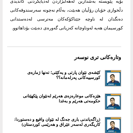
بۆیە پێویستە بەشداربن لەهەڵبژاردن لەدیایكردنی كاندیدی
دڵخوازی خۆیان رۆڵیان هەبێت، بەڵام نەچونە سەرسندوقەكانی
دەنگدان لە ناوچە جێناكۆكەكان مەترسی لەدەستدانی
كورسیمان هەیە لەوناوچانە كەزیانی گەورەی دەبێت بۆداهاتوو.
وتارەکانی تری نوسەر
كێشەی نێوان پارتی و یەکێتی؛ تەنها ژمارەی
کورسییەکانی پەرلەمانە؟؟
هێزەکانی موعارەزەی هەرێم لەنێوان پێکهێنانی
حکومەتی هەرێم و بەغدا
(ڕاگەیاندنی باری جەنگ لە نێوان واقیع و دەستوردا:
کاریگەری لەسەر عێراق و هەرێمی کوردستان)