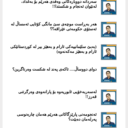
سەردانە دووبارەکانی وەفدی هەرێم بۆ بەغداد،
لەنێوان ئەنجام و شکستدا!!
هەر بەڕاست موچەی سێ مانگی کۆتایی ئەمساڵ لە
ئەستۆی حکومەتی عێراقە؟؟
(بەبێ سلێمانییەکى ئارام و بەهێز بیر لە کوردستانێکى
ئارام و بەهێز مەکەنەوە)
دوای دووساڵ.... تاکەى پەند لە شکست وەرناگرین؟
لەسەربەخۆیی ئابوریەوە بۆ پارانەوەی وەرگرتنی
قەرز!!
ئەنجومەنى پارێزگاکانى هەرێم هەمان چارەنوسى
پەرلەمان دەبێت؟