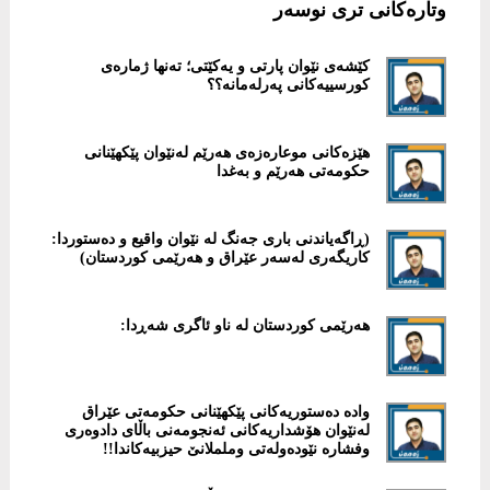
وتارەکانی تری نوسەر
كێشەی نێوان پارتی و یەکێتی؛ تەنها ژمارەی
کورسییەکانی پەرلەمانە؟؟
هێزەکانی موعارەزەی هەرێم لەنێوان پێکهێنانی
حکومەتی هەرێم و بەغدا
(ڕاگەیاندنی باری جەنگ لە نێوان واقیع و دەستوردا:
کاریگەری لەسەر عێراق و هەرێمی کوردستان)
هەرێمی کوردستان لە ناو ئاگری شەڕدا:
‎وادە دەستوریەكانی پێكهێنانی حكومەتی عێراق
لەنێوان هۆشداریەكانی ئەنجومەنی باڵای دادوەری
وفشارە نێودەولەتی وململانێ حیزبیەكاندا!!