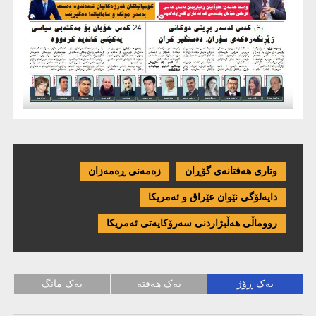
وتاری هەفتانەی گۆڕان
زەمەنی ڕەمەزان
دایەلۆگی نێوان عێراق و ئەمریكا
رووماڵی هەڵبژاردنی سەرۆکایەتی ئەمریکا
یەک ڕۆژ
یەک هەفتە
یەک مانگ