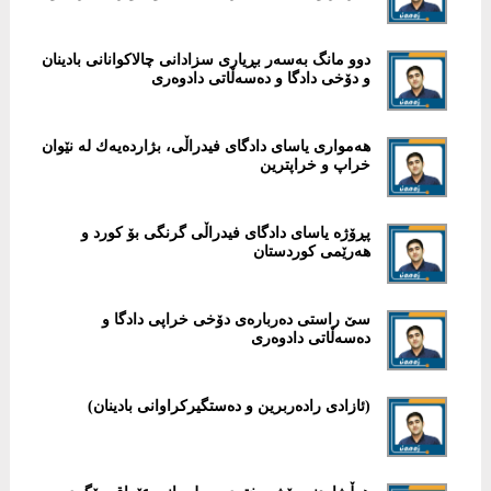
دوو مانگ بەسەر بڕیاری سزادانی چالاكوانانی بادینان
و دۆخی دادگا و دەسەڵاتی دادوەری
هەمواری یاسای دادگای فیدراڵی، بژاردەیەك لە نێوان
خراپ و خراپترین
پڕۆژە یاسای دادگای فیدراڵی گرنگی بۆ كورد و
هەرێمی كوردستان
سێ راستی دەربارەی دۆخی خراپی دادگا و
دەسەڵاتی دادوەری