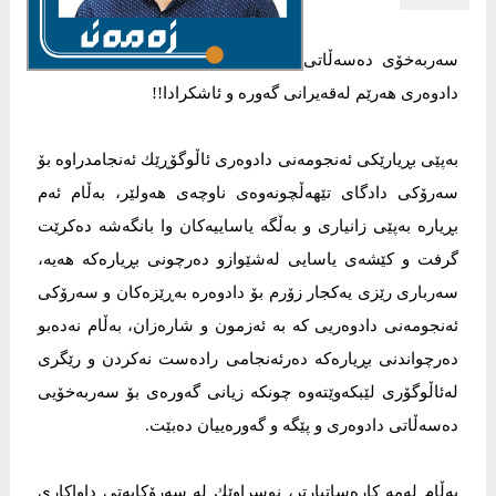
سەربەخۆی دەسەڵاتی
دادوەری هەرێم لەقەیرانی گەورە و ئاشكرادا!!
بەپێی بڕیارێكی ئەنجومەنی دادوەری ئاڵوگۆڕێك ئەنجامدراوە بۆ
سەرۆكی دادگای تێهەڵچونەوەی ناوچەی هەولێر، بەڵام ئەم
بڕیارە بەپێی زانیاری و بەڵگە یاساییەكان وا بانگەشە دەكرێت
گرفت و كێشەی یاسایی لەشێوازو دەرچونی بڕیارەكە هەیە،
سەرباری رێزی یەكجار زۆرم بۆ دادوەرە بەڕێزەكان و سەرۆكی
ئەنجومەنی دادوەریی كە بە ئەزمون و شارەزان، بەڵام نەدەبو
دەرچواندنی بڕیارەكە دەرئەنجامی رادەست نەكردن و رێگری
لەئاڵوگۆری لێبكەوێتەوە چونكە زیانی گەورەی بۆ سەربەخۆیی
دەسەڵاتی دادوەری و پێگە و گەورەییان دەبێت.
بەڵام لەمە كارەساتبارتر، نوسراوێك لە سەرۆكایەتی داواكاری