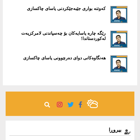
كه‌وتنه‌ بواری جێبه‌جێكردنی یاسای چاكسازی
رێگە چارە یاسایەكان بۆ چەسپاندنی لامركزیەت
لەكوردستاندا!
هەنگاوەكانی دوای دەرچوونی یاسای چاكسازی
بیروڕا