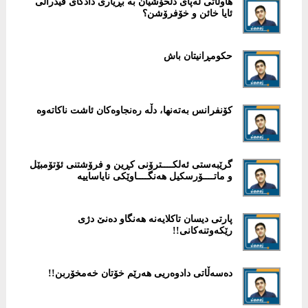
‎هاوڵاتی لەپای دلخۆشیان بە بڕیاری دادگای فیدراڵی
ئایا خائن و خۆفرۆشن؟
حكومڕانیتان باش
كۆنفرانس بەتەنها، دڵە رەنجاوەکان ئاشت ناکاتەوە
گرێبەستی ئەلکــــترۆنی كڕین و فرۆشتنی ئۆتۆمبێل
و ماتــــۆرسکیل هەنگــــاوێكی نایاساییە
پارتی دیسان تاكلایەنە هەنگاو دەنێ دژی
رێكەوتنەكانی!!