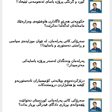
كورد و گرنگی پرۆژە یاسای ئەنجومەنی ئیتیحاد!!
حكومەتی هەرێم ئاگادارن هاوشێوەی وەزارەتێك
مامەڵەتان لەگەڵدا دەکرێت؟
سەرۆکی کاتی پەرلەمان، لە نێوان موزایدەی سیاسی
و ڕاستی دەستوری و یاساییدا!!
پەرلەمان ودەنگدان لەسەر پرۆژە یاسایەكی
مەترسیدار!!
درێژكردنەوەی ویلایەتی كۆمیسیاران نادەستوریەو
كێشە بۆ هەڵبژاردن دروستدەكات
سەرۆكی كاتی پەرلەمانی کوردستان دەتوانێت
پێچەوانەی بڕیاری دادگای فیدراڵی بڕیار بدات؟