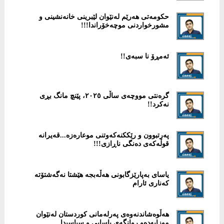
حكومەتی هەرێم لەنێوان لێبرینی خانەنشینی و
مشورخواردنی موچەخۆراندا!!!
ئەمڕۆ نا سبەی!!
گرەنتی مووچەی ساڵی ۲٠۲٥، پێنچ مانگ بڕی
نەکرد!!
پەرتبوون و رێککنەکەوتنی موعارەزە...قەیرانە
قوڵەکەی دەنگی ناڕازی!!!
یاسای بەپارێزگابونی هەڵەبجە هێشتا نەگەشتۆتە
کەناری ئارام
هەڵوەشاندنەوەی پەرلەمانی كوردستان لەنێوان
موزایەدەو روانگەی یاسایی و سیاسیدا