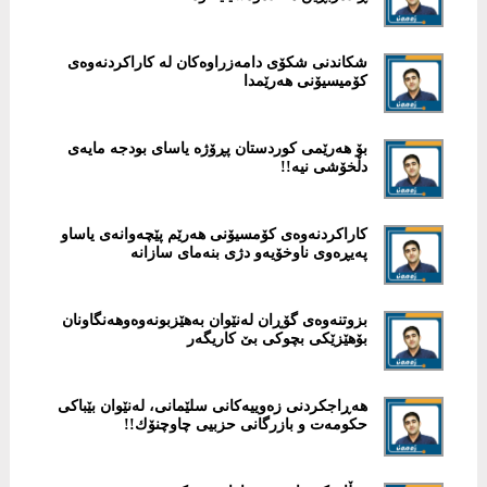
شكاندنی شكۆی دامەزراوەكان لە كاراكردنەوەی
كۆمیسیۆنی هەرێمدا
بۆ هەرێمى کوردستان پڕۆژە یاساى بودجە مایەى
دڵخۆشى نیە!!
كاراكردنەوەی كۆمسیۆنی هەرێم پێچەوانەی یاساو
پەیڕەوی ناوخۆیەو دژی بنەمای سازانە
بزوتنەوەی گۆڕان لەنێوان بەهێزبونەوەوهەنگاونان
بۆهێزێكی بچوكی بێ كاریگەر
هەڕاجكردنی زەوییەكانی سلێمانی، لەنێوان بێباكی
حكومەت و بازرگانی حزبیی چاوچنۆك!!