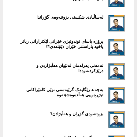
لەساڵیادی شكستی بزوتنەوەی گۆڕاندا
پرۆژە یاسای توندوتیژی خێزانی لێكترازانی زیاتر
یاخود پاراستنی خێزان دێنێتەدی؟؟
تەمەنی پەرلەمان لەنێوان هەڵبژاردن و
درێژکردنەوەدا
بەچەند رێگایەک گرێبەستی نوێی كامێراكانی
تیژڕەوییی هەڵدەوەشێتەوە
بزوتنەوەی گۆڕان و هەڵبژادن؟