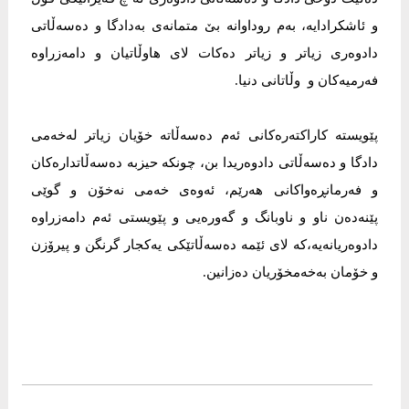
و ئاشكرادایە، بەم روداوانە بێ متمانەی بەدادگا و دەسەڵاتی
دادوەری زیاتر و زیاتر دەكات لای هاوڵاتیان و دامەزراوە
فەرمیەكان و وڵاتانی دنیا.
پێویستە كاراكتەرەكانی ئەم دەسەڵاتە خۆیان زیاتر لەخەمی
دادگا و دەسەڵاتی دادوەریدا بن، چونکە حیزبە دەسەڵاتدارەکان
و فەرمانڕەواكانی هەرێم، ئەوەی خەمی نەخۆن و گوێی
پێنەدەن ناو و ناوبانگ و گەورەیی و پێویستی ئەم دامەزراوە
دادوەریانەیە،كە لای ئێمە دەسەڵاتێکی یەكجار گرنگن و پیرۆزن
و خۆمان بەخەمخۆریان دەزانین.