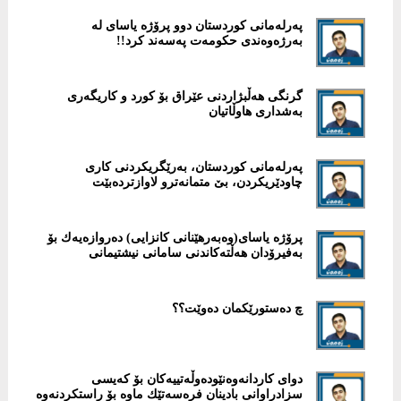
پەرلەمانی كوردستان دوو پرۆژە یاسای لە
بەرژەوەندی حكومەت پەسەند كرد!!
گرنگی هەڵبژاردنی عێراق بۆ كورد و كاریگەری
بەشداری هاوڵاتیان
پەرلەمانی كوردستان، بەرێگریكردنی كاری
چاودێریكردن، بێ متمانەترو لاوازتردەبێت
پرۆژە یاسای(وەبەرهێنانی كانزایی) دەروازەیەك بۆ
بەفیرۆدان هەڵتەكاندنی سامانی نیشتیمانی
چ دەستورێكمان دەوێت؟؟
دوای كاردانەوەنێودەوڵەتییەکان بۆ کەیسى
سزادراوانى بادینان فرەسەتێك ماوە بۆ راستكردنەوە