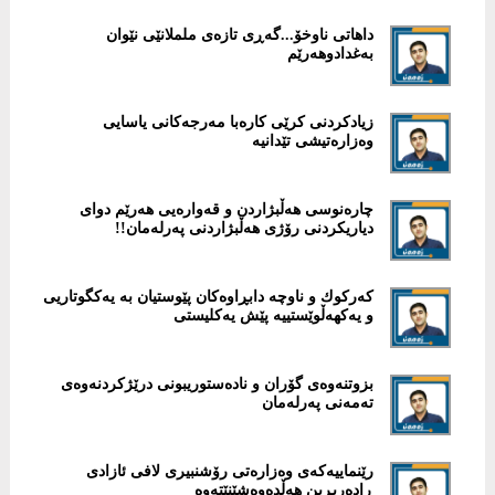
‎داهاتی ناوخۆ...گەڕی تازەی ململانێی نێوان
بەغدادوهەرێم
زیادكردنی كرێی كارەبا مەرجەكانی یاسایی
وەزارەتیشی تێدانیە
چارەنوسی هەڵبژاردن و قەوارەیی هەرێم دوای
دیاریكردنی رۆژی هەڵبژاردنی پەرلەمان!!
كەركوك و ناوچە دابڕاوەكان پێوستیان بە یەکگوتاریی
و یەکهەڵوێستییە پێش یەكلیستی
بزوتنەوەی گۆران و نادەستوریبونی درێژكردنەوەی
تەمەنی پەرلەمان
رێنماییەکەى وەزارەتى رۆشنبیرى لافى ئازادى
ڕادەربڕین هەڵدەوەشێنێتەوە