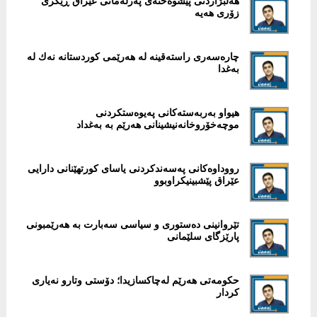
هەڵبژاردنی پێشوەختەی پەرلەمانی عێراق ڕێگری
زۆری هەیە
‎چارەسەری راستەقینە لە هەرێمی كوردستانە نەك لە
بەغدا
هیواو بەربەستەكانی پەیوەستكردنی
موچەخۆروخانەنیشینانی هەرێم بە به‌غداد
‎رووداوەكانی پەسەندكردنی یاسای كورتهێنانی دارایی
عێراق پێشبینیكراوبوو
‎تێروانینی دەستوری و سیاسی سەبارت بە هەرێمبونی
پارێزگای سلێمانی
حكومەتی هەرێم لەچاكسازیدا؛ دۆستی وتارو نەیاری
كردار