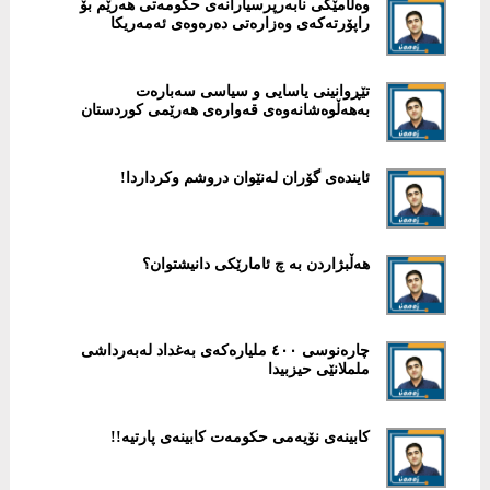
وەڵامێکى نابەرپرسیارانەى حکومەتى هەرێم بۆ
راپۆرتەکەى وەزارەتى دەرەوەى ئەمەریکا
تێڕوانینی یاسایی و سیاسی سەبارەت
بەهەڵوەشانەوەی قەوارەی هەرێمی كوردستان
ئایندەی گۆران لەنێوان دروشم وكرداردا!
هەڵبژاردن بە چ ئامارێکى دانیشتوان؟
چارەنوسی ٤٠٠ ملیارەكەی بەغداد لەبەرداشی
ململانێی حیزبیدا
كابینەی نۆیەمی حكومەت كابینەی پارتیە!!