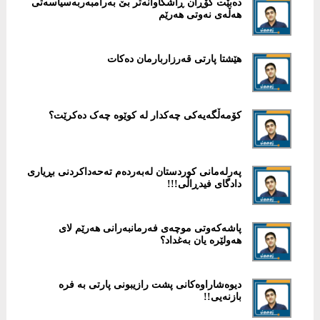
‎دەبێت گۆڕان ڕاشكاوانەتر بێ بەرامبەربەسیاسەتی
هەڵەی نەوتی هەرێم
هێشتا پارتی قەرزاربارمان دەکات
پەرلەمانی كوردستان لەبەردەم تەحەداکردنی بڕیاری
دادگای فیدڕاڵی!!!
پاشەکەوتى موچەى فەرمانبەرانى هەرێم لاى
هەولێرە یان بەغداد؟
دیوەشاراوەكانی پشت رازیبونی پارتی بە فرە
بازنەیی!!