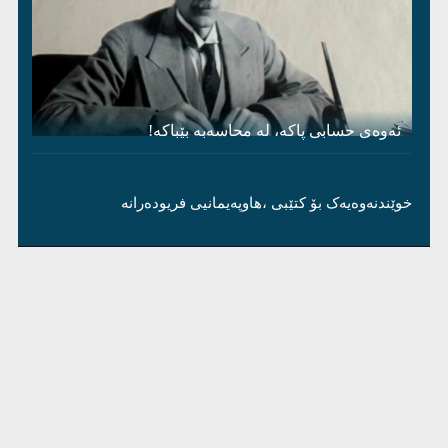
ئەوەی حسابی پاکە، لە محاسەبە بێباکە!
خوێندنەوەیەک بۆ کتێبی ،هاوپەیمانیی فریودەرانە