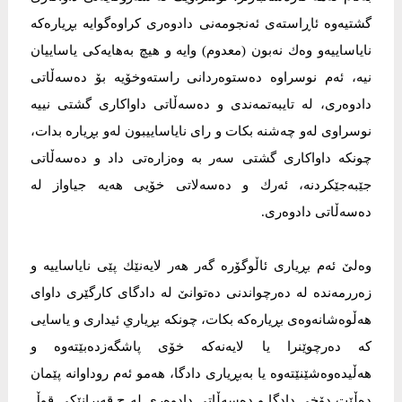
گشتیەوە ئاڕاستەی ئەنجومەنی دادوەری كراوەگوایە بڕیارەكە
نایاساییەو وەك نەبون (معدوم) وایە و هیچ بەهایەكی یاساییان
نیە، ئەم نوسراوە دەستوەردانی راستەوخۆیە بۆ دەسەڵاتی
دادوەری، لە تایبەتمەندی و دەسەڵاتی داواکاری گشتی نییە
نوسراوی لەو چەشنە بكات و رای نایاساییبون لەو بڕیارە بدات،
چونکە داواکاری گشتی سەر بە وەزارەتی داد و دەسەڵاتی
جێبەجێکردنە، ئەرك و دەسەلاتی خۆیی هەیە جیاواز لە
دەسەڵاتی دادوەری.
وەلێ ئەم بڕیاری ئاڵوگۆرە گەر هەر لایەنێك پێی نایاساییە و
زەررمەندە لە دەرچواندنی دەتوانێ لە دادگای كارگێری داوای
هەڵوەشانەوەی بڕیارەكە بكات، چونکە بڕیاري ئیداری و یاسایی
كە دەرچوێنرا یا لایەنەكە خۆی پاشگەزدەبێتەوە و
هەڵیدەوەشێنێتەوە یا بەبڕیاری دادگا، هەمو ئەم روداوانە پێمان
دەڵێت دۆخی دادگا و دەسەڵاتی دادوەری لە چ قەیرانێكی قوڵ