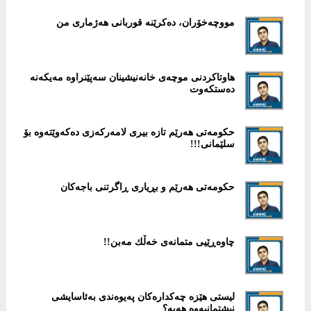
مووچەخۆران، دەکرێنە قوربانی هەژماری من
هاوتاكردنی موچەی خانەنیشینان سەپێنراوە مەیكەنە
دەستكەوت
حكومەتی هەرێم تازە بیری لامەركەزی دەكەوێتەوە بۆ
سلێمانی!!!
حكومەتی هەرێم و بڕیاری ڕاگرتنی باجەکان
چاوەڕێیی متمانەی خەڵك مەبن!!
لیستی هێزە چەكدارەكان پەیوەندی بەئاسایشی
نیشتمانیەوە هەیە؟