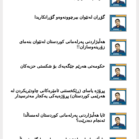
گۆڕان لەنێوان بیرچوونەوەو گۆڕانکاریدا
هەڵبژاردنی پەرلەمانی كوردستان لەنێوان بنەمای
زۆرینەوسازان!!
حكومەتی هەرێم جێگەیەك بۆ شكستی حزبەکان
پڕۆژە یاسای (ڕێكخستنی ئامێرەكانی چاودێریكردن لە
هەرێمی كوردستان) پڕۆژەیەكی یەكجار مەترسیدار
ئایا هەڵبژاردنی پەرلەمانی كوردستان لەمساڵدا
ئەنجام دەدرێت؟