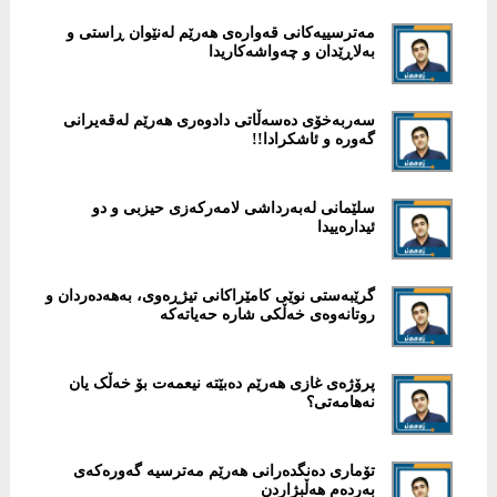
‎مەترسییەكانی قەوارەی هەرێم لەنێوان ڕاستی و
بەلاڕێدان و چەواشەكاریدا
سەربەخۆی دەسەڵاتی دادوەری هەرێم لەقەیرانی
گەورە و ئاشكرادا!!
سلێمانی لەبەرداشی لامەركەزی حیزبی و دو
ئیدارەییدا
گرێبەستی نوێی كامێراكانی تیژڕەوی، بەهەدەردان و
روتانەوەی خەڵكی شارە حەیاتەكە
پرۆژەی غازی هەرێم دەبێتە نیعمەت بۆ خەڵک یان
نەهامەتی؟
تۆماری دەنگدەرانی هەرێم مەترسیە گەورەكەی
بەردەم هەڵبژاردن