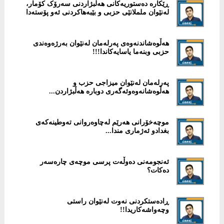
ڕێكارە دەستوریەکانی هەڵبژاردنی سەرۆک کۆمار،
لەنێوان ململانێی حزبی و بێبەهاکردنی ئەو پۆستەدا
هەڵوەشاندنەوەی پەرلەمان لەنێوان بەرژەوەندی
حزبی وبنەما یاسایەكاندا!!!
پەرلەمان لەنێوان میزاجی حزب و
هەڵوەشانەوەوئەگەری دوبارە هەڵبژاردن...
موچەخۆرانی هەرێم لەچاوەروانی تەوطینەكەی
بغدادو ئەژماری مندا...
ئەنجومەنی دەوڵەت پرسی موچەی چارەسەر
دەکات؟
ڕادەستكردنی نەوت لەنێوان راستی
وچەواشەكاریدا!!