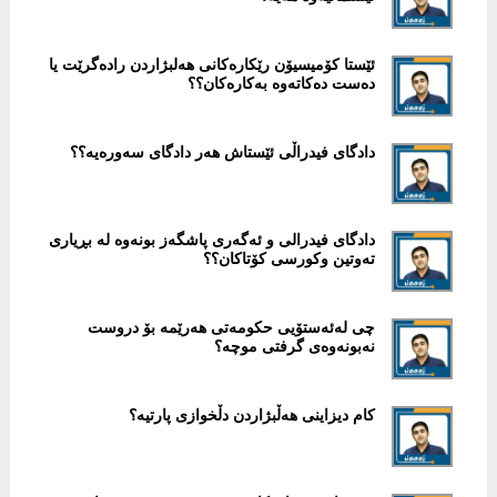
ئێستا كۆمیسیۆن رێكارەكانی هەلبژاردن رادەگرێت یا
دەست دەكاتەوە بەكارەكان؟؟
دادگای فیدراڵی ئێستاش هەر دادگای سەورەیە؟؟
دادگای فیدرالی و ئەگەری پاشگەز بونەوە لە بڕیاری
تەوتین وكورسی کۆتاكان؟؟
چی لەئەستۆیی حكومەتی هەرێمە بۆ دروست
نەبونەوەی گرفتی موچە؟
کام دیزاینی هەڵبژاردن دڵخوازی پارتیە؟