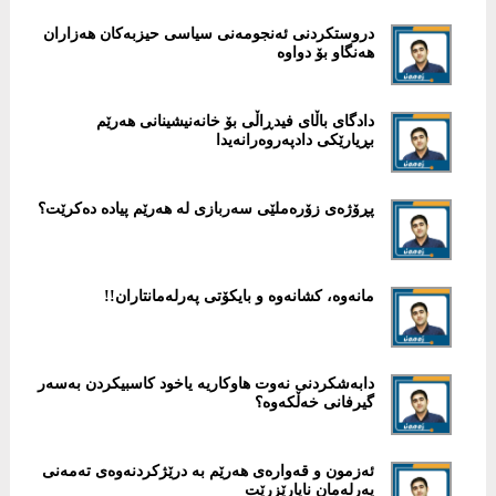
دروستكردنی ئەنجومەنی سیاسی حیزبەكان هەزاران
هەنگاو بۆ دواوە
دادگای باڵای فیدڕاڵی بۆ خانەنیشینانی هەرێم
بڕیارێكی دادپەروەرانەیدا
پڕۆژەى زۆرەملێى سەربازى لە هەرێم پیادە دەکرێت؟
مانەوە، كشانەوە و بایكۆتی پەرلەمانتاران!!
دابەشكردنی نەوت هاوكاریە یاخود كاسبیكردن بەسەر
گیرفانی خەڵکەوە؟
‎ئەزمون و قەوارەی هەرێم بە درێژكردنەوەی تەمەنی
پەرلەمان ناپارێزرێت