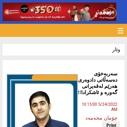
814
وتار
سەربەخۆی
دەسەڵاتی دادوەری
هەرێم لەقەیرانی
گەورە و ئاشكرادا!!
5/24/2022 10:15:00
AM
چۆمان محەمەد