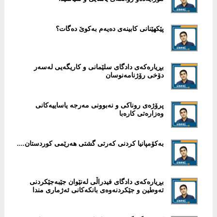
پێكهێنانی کابینەی دەیەم بەکوێ دەگات؟
بڕیارەکەی دادگای سلێمانی و کاریگەیی لەسەر
دۆخی رۆژنامەنوسان
پرۆژەی روناكی و نەبوونی مەرجە یاساییەکانی
وەزارەتی کارەبا
بەکۆمپانیا کردنی کەرتی گشتی هەرێمی کوردستان....
بڕیارەكەی دادگای فیدراڵی لەنێوان جێبەجێكردنی
تەوطین و جێكردنەوەی بانكەكانی ئەژماری مندا