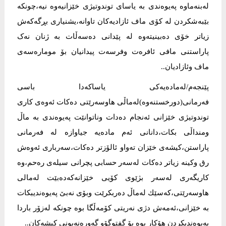
لەبنەماوە پەیوەندی بە یاسای توندوتیژی خێزانیەوە نیە،چونکە
بێبەشكردن لە كۆی ماف ئازادیەكان تاوانە،یشنیاری بڕگەكەش
زیاتر خۆی دەبینیتەوە لە پێدانی دەسەڵات بە ژنان نەک
پاراستنی مافی ئافرەت وفرسەت پیدانیان بۆ مومارەسەی
ماف وئازادیان..
‎پێنجەم/لەمادەیەكی یاساكەدا باسی
فەرمانی(دورخستنەوە)لەماڵی هاوسەرێتی دەكات ئەوەی كاری
توندوتیژی خێزانی ئەنجام دەدات وناتوانێت پەیوەندی بە ماڵ
ومنداڵی بکات،دانانی ئەم مادەیە جیاوازە لە فەرمانی
پاراستن،كیشەی خێزان تەواو ئالۆزتر دەكات،سەرباری ئەوەش
رق وكینە زیاتر دەكات لەسەر حسابی پچرانی سیلەی رەحم،وە
كاریگەری لەسەر بژێوی كۆیی خێزانەكەدەبێت لەمالی
هاوسەرێتی،كەسێك لەماڵ دەربكرێت وبۆی نەبێ پەیوەندیبکات
بە خێزانی،ئەمەش دژی نەریتی كۆمەڵگا بوە چونکە لەزۆر باردا
پەیوەندیكردن هۆكار بوە بۆ گفتوگۆو گەورەنەبونی كیشەكان..