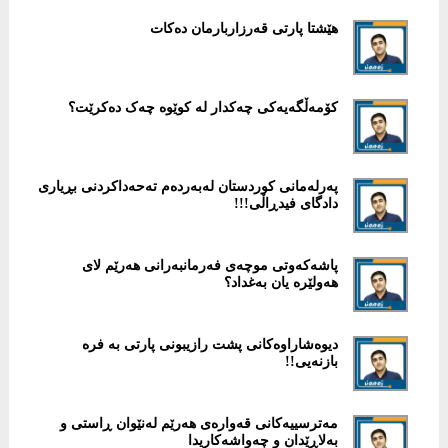
هێشتا پارتی قەرزاربارمان دەکات
پەرلەمانی كوردستان لەبەردەم تەحەداکردنی بڕیاری
دادگای فیدڕاڵی!!!
پاشەکەوتى موچەى فەرمانبەرانى هەرێم لاى
هەولێرە یان بەغداد؟
دیوەشاراوەكانی پشت رازیبونی پارتی بە فرە
بازنەیی!!
‎مەترسییەكانی قەوارەی هەرێم لەنێوان ڕاستی و
بەلاڕێدان و چەواشەكاریدا