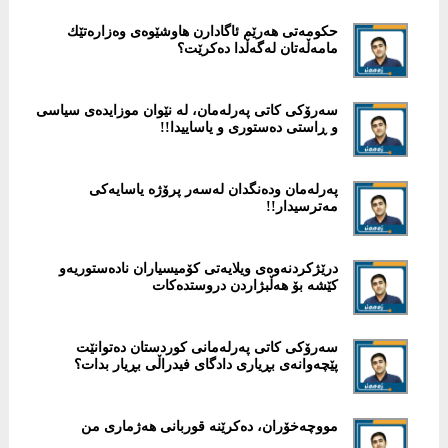
حكومەتی هەرێم ئاگادارن هاوشێوەی وەزارەتێك
مامەڵەتان لەگەڵدا دەکرێت؟
سەرۆکی کاتی پەرلەمان، لە نێوان موزایدەی سیاسی
و ڕاستی دەستوری و یاساییدا!!
پەرلەمان ودەنگدان لەسەر پرۆژە یاسایەكی
مەترسیدار!!
درێژكردنەوەی ویلایەتی كۆمیسیاران نادەستوریەو
كێشە بۆ هەڵبژاردن دروستدەكات
سەرۆكی كاتی پەرلەمانی کوردستان دەتوانێت
پێچەوانەی بڕیاری دادگای فیدراڵی بڕیار بدات؟
مووچەخۆران، دەکرێنە قوربانی هەژماری من