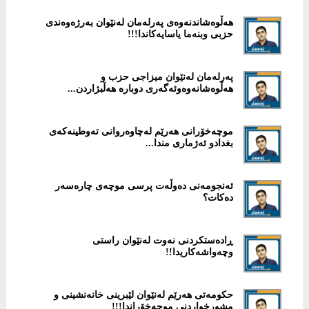
هەڵوەشاندنەوەی پەرلەمان لەنێوان بەرژەوەندی
حزبی وبنەما یاسایەكاندا!!!
پەرلەمان لەنێوان میزاجی حزب و
هەڵوەشانەوەوئەگەری دوبارە هەڵبژاردن...
موچەخۆرانی هەرێم لەچاوەروانی تەوطینەكەی
بغدادو ئەژماری مندا...
ئەنجومەنی دەوڵەت پرسی موچەی چارەسەر
دەکات؟
ڕادەستكردنی نەوت لەنێوان راستی
وچەواشەكاریدا!!
حكومەتی هەرێم لەنێوان لێبرینی خانەنشینی و
مشورخواردنی موچەخۆراندا!!!