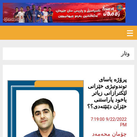
1498
وتار
پرۆژە یاسای
توندوتیژی خێزانی
لێكترازانی زیاتر
یاخود پاراستنی
خێزان دێنێتەدی؟؟
9/22/2022 7:19:00
PM
چۆمان محەمەد