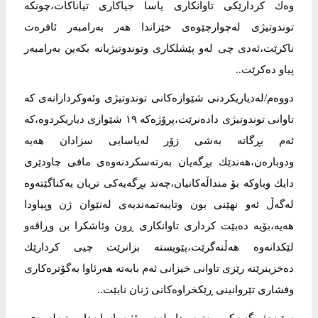
وەك كردارێكی تاوانكاری یاسا جیاكاری تیاناكات،چونکە
توندوتیژی لەچوارچێوەی خێزاندا هەر بەرامبەر ئافرەت
ناكرێت،ئەدی چی لەو پێشلكاری وتوندوتیژیانە بكەین بەرامبەر
پیاو دەكرێت..
‎دووەم/لەدیاریكردنی شێوازەكانی توندوتیژی وئەوكردارانەی كە
تاوانی توندوتیژی دادەنرێت،پرۆژەكە ۱۹ شێوازی دیاریكردوە،كە
ئەم بڕگانە بەشی زۆر لەیاسایی سزادان هەیە
ودوبارەن،هەندێك بڕگەیان بەرتەسكردنەوەی مافی چاودێری
دایك وباوكە بۆ منداڵەكانیان،چەند بڕگەیەكی تریان یەكناگێتەوە
لەگەڵ ئەو نهێنی بون وتایبەتمەندیەی لەنێوان ژن وپیاودا
هەیە،بۆیە دەبێت كرداری تاوانكاری ڕون وئاشكرا بن وڕاڤەو
لێكدانەوە هەڵنەگرێت،پێویستە بزانرێت چیی كردارێك
دەخزینرێتە رێزی تاوانی خیزانی ئەم بابەتە هەرئاوا بەگۆترەكاری
وفشاری تێروانینی ڕێكخراوەكانی ژنان نابێت..