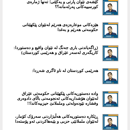
كێشەی نێوان پارتی و یەکێتی؛ تەنها ژمارەی
کورسییەکانی پەرلەمانە؟؟
هێزەکانی موعارەزەی هەرێم لەنێوان پێکهێنانی
حکومەتی هەرێم و بەغدا
(ڕاگەیاندنی باری جەنگ لە نێوان واقیع و دەستوردا:
کاریگەری لەسەر عێراق و هەرێمی کوردستان)
هەرێمی کوردستان لە ناو ئاگری شەڕدا:
‎وادە دەستوریەكانی پێكهێنانی حكومەتی عێراق
لەنێوان هۆشداریەكانی ئەنجومەنی باڵای دادوەری
وفشارە نێودەولەتی وململانێ حیزبیەكاندا!!
ڕێكارە دەستوریەکانی هەڵبژاردنی سەرۆک کۆمار،
لەنێوان ململانێی حزبی و بێبەهاکردنی ئەو پۆستەدا