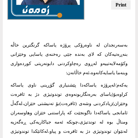
‎بەسەرنجدان لە ناوەرۆكی پرۆژە یاساكە گرنگترین خاڵە
بنەڕەتیەكان كە لای بەندە جێی رەخنەی یاسایی وخێزانی
وكۆمەلایەتییەو لەڕوی رەچاوكردنی دابونەریتی كوردەواری
وبنەما یاسایەكانەوە،ئەم خاڵانەن:
‎یەكەم/لەپرۆژە یاساكەدا پێشنیاری گۆڕینی ناوی یاساكە
كراوەبۆ(یاسای بەرەنگاربونەوەی توندوتیژی دژ بە ئافرەت
وخێزان)زیادكردنی وشەی (ئافرەت)بۆ تەنیشتی خێزان،لەگەڵ
ئامانجی یاساكەدا ناگونجێت كە پاراستنی خێزان وهاوسەران
ومناڵ بوە لە توندتیژی،چونکە ئەمە جیاكاریەكی ڕەگەزیە
لەنێوان توندوتیژی دژ بە ئافرەت و پیاو،لەكاتێكدا توندوتیژی