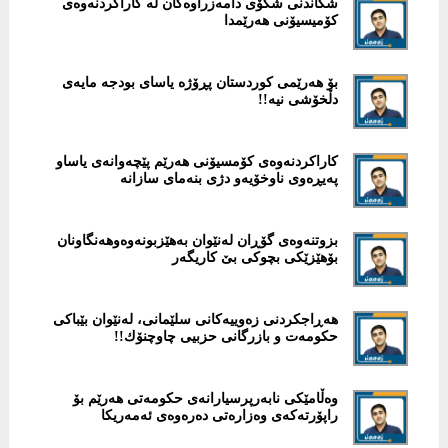
شكاندنی شكۆی دامەزراوەكان لە كاراكردنەوەی
كۆمیسیۆنی هەرێمدا
بۆ هەرێمى کوردستان پڕۆژە یاساى بودجە مایەى
دڵخۆشى نیە!!
كاراكردنەوەی كۆمسیۆنی هەرێم پێچەوانەی یاساو
پەیڕەوی ناوخۆیەو دژی بنەمای سازانە
بزوتنەوەی گۆڕان لەنێوان بەهێزبونەوەوهەنگاونان
بۆهێزێكی بچوكی بێ كاریگەر
هەڕاجكردنی زەوییەكانی سلێمانی، لەنێوان بێباكی
حكومەت و بازرگانی حزبیی چاوچنۆك!!
وەڵامێکى نابەرپرسیارانەى حکومەتى هەرێم بۆ
راپۆرتەکەى وەزارەتى دەرەوەى ئەمەریکا