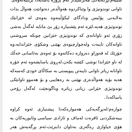
‎سێیەم/بڕگەیەكی مەترسیدار لەم پرۆژە یاسایەدا بریتیەلەوەی
تاوانی توندوتیژی وا وێناكردوە هەواڵدەر دەتوانێت هەواڵ بدات
بەلایەنی پۆلیس ودادگای لیكۆڵینەوە بەوەی لە خێزانێك
توندوتیژی هەیە،لێرە ئەم پێشنیارە زۆر بێ مانایە لەگەڵ بەشی
زۆری ئەو تاوانانەی كە توندوتیژی خێزانین چونکە سروشتی
تاوانەكان تایبەت ولەچوارچیوەی نهێنی وشكۆی خێزاندایە،وە
جۆرێك لە فەوزاو دەروازە دەكاتەوە بۆ ئەوەی بەئاسانی خەڵك
لە ناو خێزاندا توشی كێشە بكەن،لەڕوی یاسایشەوە ئەم جۆرە
تاوانانە زیاتر تاوانی تایبەتن پیویستی بە سكاڵای خودی كەسەكە
هەیە بۆیە هەواڵدەری نهێنی بە رەهاییی و بۆ هەموو تاوانێكی
توندوتیژی خێزانی زیانی زیاترە وناگونجێت لەگەل رۆحی
یاساكەدا..
‎چوارەم/لەبڕگەيەكی هەموارەكەدا پیشنیاری ئەوە كراوە
بیبەشكردنی ئافرەت لەماف و ئازادی سیاسی وئابوریەكان بە
هۆی جیاوازی رەگەزی بەتاوان دابنرێت،ئەم بڕگەیەش هەر