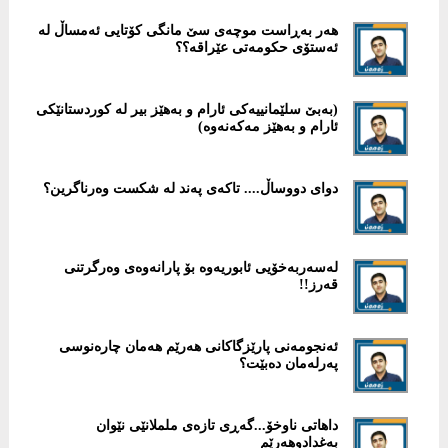
هەر بەڕاست موچەی سێ مانگی کۆتایی ئەمساڵ لە
ئەستۆی حکومەتی عێراقە؟؟
(بەبێ سلێمانییەکى ئارام و بەهێز بیر لە کوردستانێکى
ئارام و بەهێز مەکەنەوە)
دوای دووساڵ.... تاکەى پەند لە شکست وەرناگرین؟
لەسەربەخۆیی ئابوریەوە بۆ پارانەوەی وەرگرتنی
قەرز!!
ئەنجومەنى پارێزگاکانى هەرێم هەمان چارەنوسى
پەرلەمان دەبێت؟
‎داهاتی ناوخۆ...گەڕی تازەی ململانێی نێوان
بەغدادوهەرێم