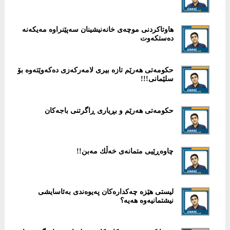
هاوتاكردنی موچەی خانەنیشینان سەپێنراوە مەیكەنە
دەستكەوت
حكومەتی هەرێم تازە بیری لامەركەزی دەكەوێتەوە بۆ
سلێمانی!!!
حكومەتی هەرێم و بڕیاری ڕاگرتنی باجەکان
چاوەڕێیی متمانەی خەڵك مەبن!!
لیستی هێزە چەكدارەكان پەیوەندی بەئاسایشی
نیشتمانیەوە هەیە؟