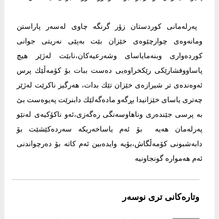
‎ پەرلەمانی كوردستان زۆر گرنگە چاوی لەسەر پاراستن
ومانەوەی چوارچێوەی خێزان بێت بەپێی نەريتی جوانی
كوردەواری وبنەمایاسای وشەرعيەكان،نابێت لەژێر هیچ
پاساووفشارێكی رێكخراوەیی دەست ببات بۆ كۆمەڵێك پرس
ئەوەندەی تر شیرازەی خێزان تێك بدات، هەرگیز ناكرێت لەژێر
چەتری یاسای خێزانیدا بڕگەو مادەگەلێك دابنرێت پەیوەست بێ
بە پرسی جێندەری وناهاوسەنگی رەگەزی،ئەو ناكۆكیەی لەنێو
پەرلەمان هەیە بۆ ئەم یاساخەریكە سەردەكێشێت بۆ
دابەشبونی كۆمەڵگاش،بۆیە وایدەبین ئەم كاتە بۆ دەرچواندنی
ئەم هەموارە گونجاونیە
وتارەکانی تری نوسەر