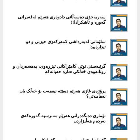
سەربەخۆی دەسەڵاتی دادوەری هەرێم لەقەیرانی
گەورە و ئاشكرادا!!
سلێمانی لەبەرداشی لامەركەزی حیزبی و دو
ئیدارەییدا
گرێبەستی نوێی كامێراكانی تیژڕەوی، بەهەدەردان و
روتانەوەی خەڵكی شارە حەیاتەكە
پرۆژەی غازی هەرێم دەبێتە نیعمەت بۆ خەڵک یان
نەهامەتی؟
تۆماری دەنگدەرانی هەرێم مەترسیە گەورەكەی
بەردەم هەڵبژاردن