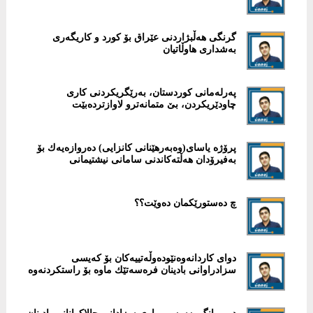
گرنگی هەڵبژاردنی عێراق بۆ كورد و كاریگەری
بەشداری هاوڵاتیان
پەرلەمانی كوردستان، بەرێگریكردنی كاری
چاودێریكردن، بێ متمانەترو لاوازتردەبێت
پرۆژە یاسای(وەبەرهێنانی كانزایی) دەروازەیەك بۆ
بەفیرۆدان هەڵتەكاندنی سامانی نیشتیمانی
چ دەستورێكمان دەوێت؟؟
دوای كاردانەوەنێودەوڵەتییەکان بۆ کەیسى
سزادراوانى بادینان فرەسەتێك ماوە بۆ راستكردنەوە