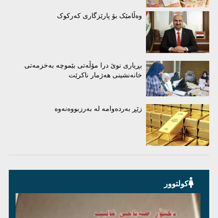
وەڵامێک بۆ پارێزگاری کەرکوک
بڕیاری نوێ درا مۆڵەتی بێموچە بەخزمەتی
خانەنشینی هەژمار ناکرێت
زێڕ بەردەوامە لە بەرزبووەنەوە
کولتوور