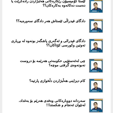
ئێستا كۆمیسیۆن رێكارەكانی هەلبژاردن رادەگرێت یا
دەست دەكاتەوە بەكارەكان؟؟
دادگای فیدراڵی ئێستاش هەر دادگای سەورەیە؟؟
دادگای فیدرالی و ئەگەری پاشگەز بونەوە لە بڕیاری
تەوتین وكورسی کۆتاكان؟؟
چی لەئەستۆیی حكومەتی هەرێمە بۆ دروست
نەبونەوەی گرفتی موچە؟
کام دیزاینی هەڵبژاردن دڵخوازی پارتیە؟
سەردانە دووبارەکانی وەفدی هەرێم بۆ بەغداد،
لەنێوان ئەنجام و شکستدا!!