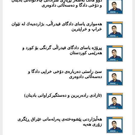
دوو مانگ بەسەر بڕیاری سزادانی چالاكوانانی بادینان
و دۆخی دادگا و دەسەڵاتی دادوەری
هەمواری یاسای دادگای فیدراڵی، بژاردەیەك لە نێوان
خراپ و خراپترین
پڕۆژە یاسای دادگای فیدراڵی گرنگی بۆ كورد و
هەرێمی كوردستان
سێ راستی دەربارەی دۆخی خراپی دادگا و
دەسەڵاتی دادوەری
هەڵبژاردنی پێشوەختەی پەرلەمانی عێراق ڕێگری
زۆری هەیە