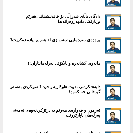
دادگای باڵای فیدڕاڵی بۆ خانەنیشینانی هەرێم
بڕیارێكی دادپەروەرانەیدا
پڕۆژەى زۆرەملێى سەربازى لە هەرێم پیادە دەکرێت؟
مانەوە، كشانەوە و بایكۆتی پەرلەمانتاران!!
دابەشكردنی نەوت هاوكاریە یاخود كاسبیكردن بەسەر
گیرفانی خەڵکەوە؟
‎ئەزمون و قەوارەی هەرێم بە درێژكردنەوەی تەمەنی
پەرلەمان ناپارێزرێت