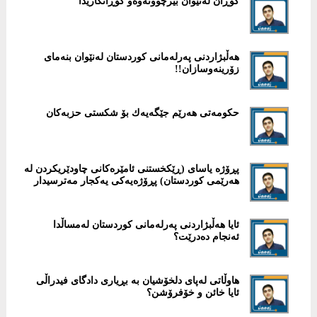
گۆڕان لەنێوان بیرچوونەوەو گۆڕانکاریدا
هەڵبژاردنی پەرلەمانی كوردستان لەنێوان بنەمای
زۆرینەوسازان!!
حكومەتی هەرێم جێگەیەك بۆ شكستی حزبەکان
پڕۆژە یاسای (ڕێكخستنی ئامێرەكانی چاودێریكردن لە
هەرێمی كوردستان) پڕۆژەیەكی یەكجار مەترسیدار
ئایا هەڵبژاردنی پەرلەمانی كوردستان لەمساڵدا
ئەنجام دەدرێت؟
‎هاوڵاتی لەپای دلخۆشیان بە بڕیاری دادگای فیدراڵی
ئایا خائن و خۆفرۆشن؟