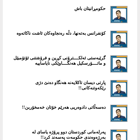
حكومڕانیتان باش
كۆنفرانس بەتەنها، دڵە رەنجاوەکان ئاشت ناکاتەوە
گرێبەستی ئەلکــــترۆنی كڕین و فرۆشتنی ئۆتۆمبێل
و ماتــــۆرسکیل هەنگــــاوێكی نایاساییە
پارتی دیسان تاكلایەنە هەنگاو دەنێ دژی
رێكەوتنەكانی!!
پەرلەمانی كوردستان دوو پرۆژە یاسای لە
بەرژەوەندی حكومەت پەسەند كرد!!