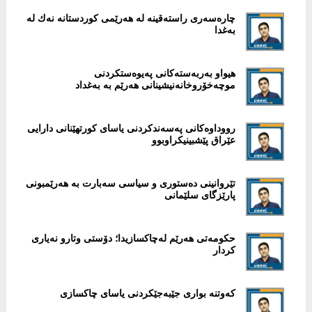
‎چارەسەری راستەقینە لە هەرێمی كوردستانە نەك لە
بەغدا
هیواو بەربەستەكانی پەیوەستكردنی
موچەخۆروخانەنیشینانی هەرێم بە به‌غداد
‎رووداوەكانی پەسەندكردنی یاسای كورتهێنانی دارایی
عێراق پێشبینیكراوبوو
‎تێروانینی دەستوری و سیاسی سەبارت بە هەرێمبونی
پارێزگای سلێمانی
حكومەتی هەرێم لەچاكسازیدا؛ دۆستی وتارو نەیاری
كردار
كه‌وتنه‌ بواری جێبه‌جێكردنی یاسای چاكسازی