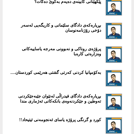
پێكهێنانی کابینەی دەیەم بەکوێ دەگات؟
بڕیارەکەی دادگای سلێمانی و کاریگەیی لەسەر
دۆخی رۆژنامەنوسان
پرۆژەی روناكی و نەبوونی مەرجە یاساییەکانی
وەزارەتی کارەبا
بەکۆمپانیا کردنی کەرتی گشتی هەرێمی کوردستان....
بڕیارەكەی دادگای فیدراڵی لەنێوان جێبەجێكردنی
تەوطین و جێكردنەوەی بانكەكانی ئەژماری مندا
كورد و گرنگی پرۆژە یاسای ئەنجومەنی ئیتیحاد!!