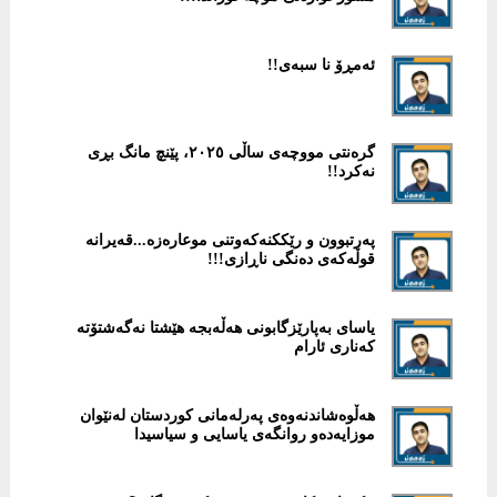
ئەمڕۆ نا سبەی!!
گرەنتی مووچەی ساڵی ۲٠۲٥، پێنچ مانگ بڕی
نەکرد!!
پەرتبوون و رێککنەکەوتنی موعارەزە...قەیرانە
قوڵەکەی دەنگی ناڕازی!!!
یاسای بەپارێزگابونی هەڵەبجە هێشتا نەگەشتۆتە
کەناری ئارام
هەڵوەشاندنەوەی پەرلەمانی كوردستان لەنێوان
موزایەدەو روانگەی یاسایی و سیاسیدا