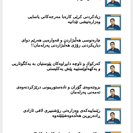
زیادكردنی كرێی كارەبا مەرجەكانی یاسایی
وەزارەتیشی تێدانیە
چارەنوسی هەڵبژاردن و قەوارەیی هەرێم دوای
دیاریكردنی رۆژی هەڵبژاردنی پەرلەمان!!
كەركوك و ناوچە دابڕاوەكان پێوستیان بە یەکگوتاریی
و یەکهەڵوێستییە پێش یەكلیستی
بزوتنەوەی گۆران و نادەستوریبونی درێژكردنەوەی
تەمەنی پەرلەمان
رێنماییەکەى وەزارەتى رۆشنبیرى لافى ئازادى
ڕادەربڕین هەڵدەوەشێنێتەوە