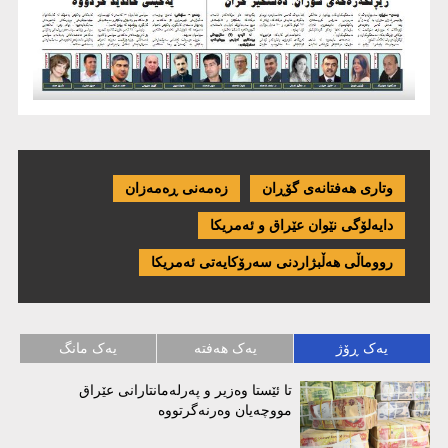
وتاری هەفتانەی گۆڕان
زەمەنی ڕەمەزان
دایەلۆگی نێوان عێراق و ئەمریكا
رووماڵی هەڵبژاردنی سەرۆکایەتی ئەمریکا
یەک ڕۆژ
یەک هەفتە
یەک مانگ
تا ئێستا وەزیر و پەرلەمانتارانی عێراق
مووچەیان وەرنەگرتووە