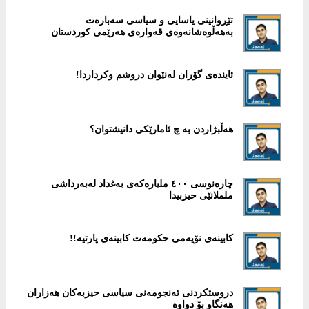
تێڕوانینی یاسایی و سیاسی سەبارەت
بەهەڵوەشانەوەی قەوارەی هەرێمی كوردستان
ئایندەی گۆران لەنێوان دروشم وكرداردا!
هەڵبژاردن بە چ ئامارێکى دانیشتوان؟
چارەنوسی ٤٠٠ ملیارەكەی بەغداد لەبەرداشی
ململانێی حیزبیدا
كابینەی نۆیەمی حكومەت كابینەی پارتیە!!
دروستكردنی ئەنجومەنی سیاسی حیزبەكان هەزاران
هەنگاو بۆ دواوە