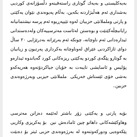
بەیەكلیستی و بەیەك گوتاری راستەقینەو دڵسۆزانەی كوردیی
بەشداری ئەم هەڵبژاردنە بكەین، بەڵام پەیوەندی نێوان یەكێتی
و پارتی وململانێی حزبیان لەوە تێیپەڕیوە ئەم پرسە نیشتمانیانە
رایانبچڵەكێنێت و بوەستن لەئاست مەترسییەکان ولەدەستدانی
ئیدارەدانی ئەم ناوچانە، چونکە ئەم بەرێزانە بەدرێژایی ٢٠ ساڵ
دوای ئازاكردنی عێراق لەوناوچانە بەكرداری پەرتبون و زیانیان
بە گوتارو پێگەی كوردو یەکێتی ریزەكانی كورد گەیاندوە ئیدارەو
پۆلیس و ئاسایشی تایبەت بە خۆیان جیاكردۆتەوە هەریەكەو
بەشی خۆی ئێستاش خەریكی ململانێی حیزبی وبەرژەوەندی
حزبین..
‏‎بۆیە پارتی و یەکێتی زۆر باشتر لەئێمە دەزانن مەترسی
وهاوكێشەكانی داهاتو چین ئامادەش نین بۆ یەكریزی وكاریی
پێكەوەیی ودوركەوتنەوە لە بەرژەوەندی حزبی ئیتر بۆ دەبێت