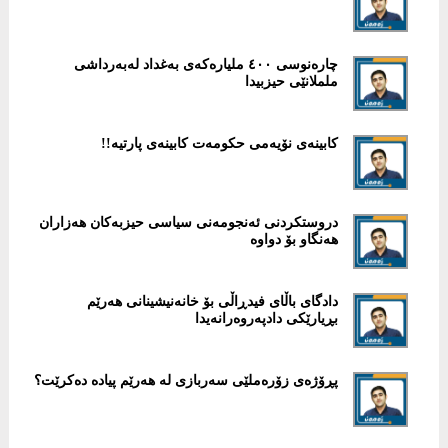
چارەنوسی ٤٠٠ ملیارەكەی بەغداد لەبەرداشی
ململانێی حیزبیدا
كابینەی نۆیەمی حكومەت كابینەی پارتیە!!
دروستكردنی ئەنجومەنی سیاسی حیزبەكان هەزاران
هەنگاو بۆ دواوە
دادگای باڵای فیدڕاڵی بۆ خانەنیشینانی هەرێم
بڕیارێكی دادپەروەرانەیدا
پڕۆژەى زۆرەملێى سەربازى لە هەرێم پیادە دەکرێت؟