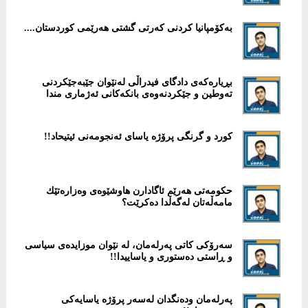
بەکۆمپانیا کردنی کەرتی گشتی هەرێمی کوردستان....
بڕیارەكەی دادگای فیدراڵی لەنێوان جێبەجێكردنی
تەوطین و جێكردنەوەی بانكەكانی ئەژماری مندا
كورد و گرنگی پرۆژە یاسای ئەنجومەنی ئیتیحاد!!
حكومەتی هەرێم ئاگادارن هاوشێوەی وەزارەتێك
مامەڵەتان لەگەڵدا دەکرێت؟
سەرۆکی کاتی پەرلەمان، لە نێوان موزایدەی سیاسی
و ڕاستی دەستوری و یاساییدا!!
پەرلەمان ودەنگدان لەسەر پرۆژە یاسایەكی