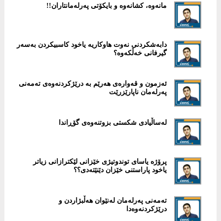
مانەوە، كشانەوە و بایكۆتی پەرلەمانتاران!!
دابەشكردنی نەوت هاوكاریە یاخود كاسبیكردن بەسەر
گیرفانی خەڵکەوە؟
‎ئەزمون و قەوارەی هەرێم بە درێژكردنەوەی تەمەنی
پەرلەمان ناپارێزرێت
لەساڵیادی شكستی بزوتنەوەی گۆڕاندا
پرۆژە یاسای توندوتیژی خێزانی لێكترازانی زیاتر
یاخود پاراستنی خێزان دێنێتەدی؟؟
تەمەنی پەرلەمان لەنێوان هەڵبژاردن و
درێژکردنەوەدا