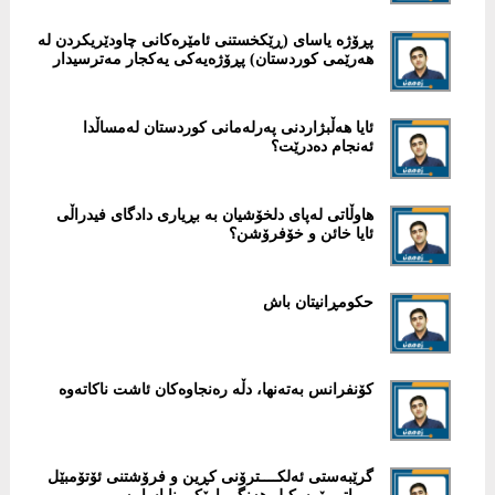
پڕۆژە یاسای (ڕێكخستنی ئامێرەكانی چاودێریكردن لە
هەرێمی كوردستان) پڕۆژەیەكی یەكجار مەترسیدار
ئایا هەڵبژاردنی پەرلەمانی كوردستان لەمساڵدا
ئەنجام دەدرێت؟
‎هاوڵاتی لەپای دلخۆشیان بە بڕیاری دادگای فیدراڵی
ئایا خائن و خۆفرۆشن؟
حكومڕانیتان باش
كۆنفرانس بەتەنها، دڵە رەنجاوەکان ئاشت ناکاتەوە
گرێبەستی ئەلکــــترۆنی كڕین و فرۆشتنی ئۆتۆمبێل