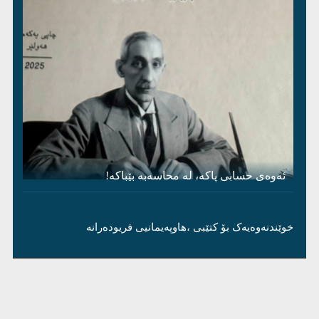
ئەوەی حسابی پاکە، لە محاسەبە بێباکە!
خوێندنەوەیەک بۆ کتێبی ،هاوپەیمانیی فریودەرانە