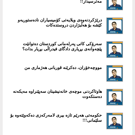
مەترسیدار!!
درێژكردنەوەی ویلایەتی كۆمیسیاران نادەستوریەو
كێشە بۆ هەڵبژاردن دروستدەكات
سەرۆكی كاتی پەرلەمانی کوردستان دەتوانێت
پێچەوانەی بڕیاری دادگای فیدراڵی بڕیار بدات؟
مووچەخۆران، دەکرێنە قوربانی هەژماری من
هاوتاكردنی موچەی خانەنیشینان سەپێنراوە مەیكەنە
دەستكەوت
حكومەتی هەرێم تازە بیری لامەركەزی دەكەوێتەوە بۆ
سلێمانی!!!