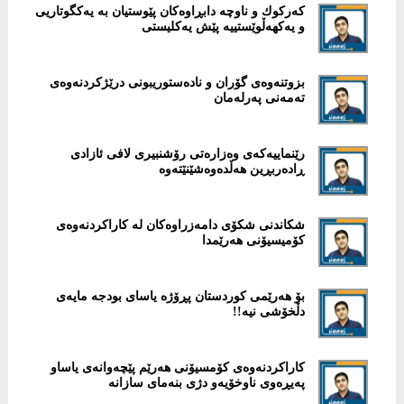
كەركوك و ناوچە دابڕاوەكان پێوستیان بە یەکگوتاریی
و یەکهەڵوێستییە پێش یەكلیستی
بزوتنەوەی گۆران و نادەستوریبونی درێژكردنەوەی
تەمەنی پەرلەمان
رێنماییەکەى وەزارەتى رۆشنبیرى لافى ئازادى
ڕادەربڕین هەڵدەوەشێنێتەوە
شكاندنی شكۆی دامەزراوەكان لە كاراكردنەوەی
كۆمیسیۆنی هەرێمدا
بۆ هەرێمى کوردستان پڕۆژە یاساى بودجە مایەى
دڵخۆشى نیە!!
كاراكردنەوەی كۆمسیۆنی هەرێم پێچەوانەی یاساو
پەیڕەوی ناوخۆیەو دژی بنەمای سازانە