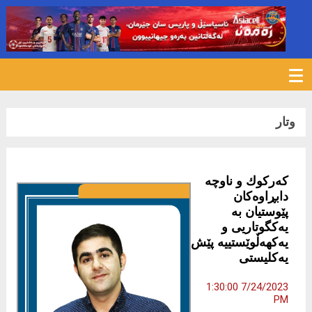
593
وتار
كەركوك و ناوچە
دابڕاوەكان
پێوستیان بە
یەکگوتاریی و
یەکهەڵوێستییە پێش
یەكلیستی
7/24/2023 1:30:00
PM