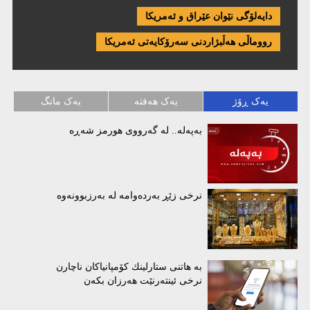
دایەلۆگی نێوان عێراق و ئەمریكا
رووماڵی هەڵبژاردنی سەرۆکایەتی ئەمریکا
یەک ڕۆژ
یەک هەفتە
یەک مانگ
بەپەلە.. لە گەرووی هورمز شەڕە
نرخی زێڕ بەردەوامە لە بەرزبوونەوە
بە هاتنی ستارلینك كۆمپانیاكان ناچارن
نرخی ئینتەرنێت هەرزان بكەن