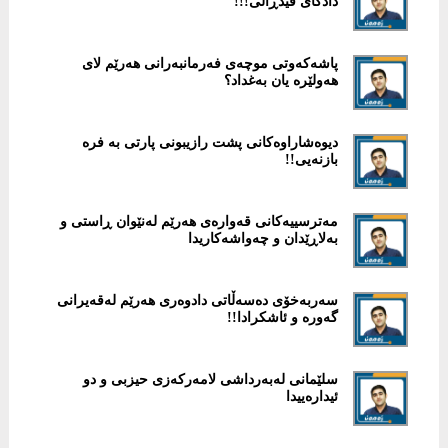
دادگای فیدڕاڵی!!!
پاشەکەوتى موچەى فەرمانبەرانى هەرێم لاى
هەولێرە یان بەغداد؟
دیوەشاراوەكانی پشت رازیبونی پارتی بە فرە
بازنەیی!!
‎مەترسییەكانی قەوارەی هەرێم لەنێوان ڕاستی و
بەلاڕێدان و چەواشەكاریدا
سەربەخۆی دەسەڵاتی دادوەری هەرێم لەقەیرانی
گەورە و ئاشكرادا!!
سلێمانی لەبەرداشی لامەركەزی حیزبی و دو
ئیدارەییدا