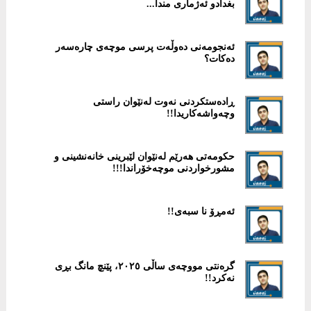
بغدادو ئەژماری مندا...
ئەنجومەنی دەوڵەت پرسی موچەی چارەسەر
دەکات؟
ڕادەستكردنی نەوت لەنێوان راستی
وچەواشەكاریدا!!
حكومەتی هەرێم لەنێوان لێبرینی خانەنشینی و
مشورخواردنی موچەخۆراندا!!!
ئەمڕۆ نا سبەی!!
گرەنتی مووچەی ساڵی ۲٠۲٥، پێنچ مانگ بڕی
نەکرد!!