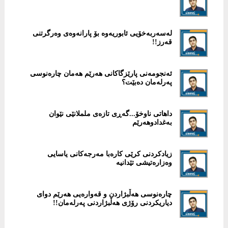
لەسەربەخۆیی ئابوریەوە بۆ پارانەوەی وەرگرتنی
قەرز!!
ئەنجومەنى پارێزگاکانى هەرێم هەمان چارەنوسى
پەرلەمان دەبێت؟
‎داهاتی ناوخۆ...گەڕی تازەی ململانێی نێوان
بەغدادوهەرێم
زیادكردنی كرێی كارەبا مەرجەكانی یاسایی
وەزارەتیشی تێدانیە
چارەنوسی هەڵبژاردن و قەوارەیی هەرێم دوای
دیاریكردنی رۆژی هەڵبژاردنی پەرلەمان!!