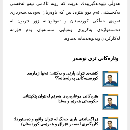
هەوڵی نێوەندگیرییەك بدرێت كە رونە ئاكامی نیەو لەخەمی
یەكخستنی ئەم دوو هێزەدابین كە باوەریان بەوەنیە،سەرباری
ئەوەی خەڵكی كوردستان و ئەوناوچانە زۆر تێربون لە
دەستەواژەی یەكریزی وتەبایی متمانەیان بەم فۆرمە
لەكاركردن وپەیوەندنیانە نەماوە.
وتارەکانی تری نوسەر
كێشەی نێوان پارتی و یەکێتی؛ تەنها ژمارەی
کورسییەکانی پەرلەمانە؟؟
هێزەکانی موعارەزەی هەرێم لەنێوان پێکهێنانی
حکومەتی هەرێم و بەغدا
(ڕاگەیاندنی باری جەنگ لە نێوان واقیع و دەستوردا:
کاریگەری لەسەر عێراق و هەرێمی کوردستان)