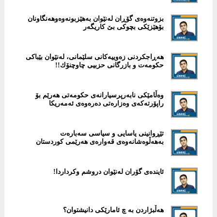
بزوتنەوەی گۆڕان لەنێوان بەهێزبونەوەوهەنگاونان
بۆهێزێكی بچوكی بێ كاریگەر
هەڕاجكردنی زەوییەكانی سلێمانی، لەنێوان بێباكی
حكومەت و بازرگانی حزبیی چاوچنۆك!!
وەڵامێکى نابەرپرسیارانەى حکومەتى هەرێم بۆ
راپۆرتەکەى وەزارەتى دەرەوەى ئەمەریکا
تێڕوانینی یاسایی و سیاسی سەبارەت
بەهەڵوەشانەوەی قەوارەی هەرێمی كوردستان
ئایندەی گۆران لەنێوان دروشم وكرداردا!
هەڵبژاردن بە چ ئامارێکى دانیشتوان؟