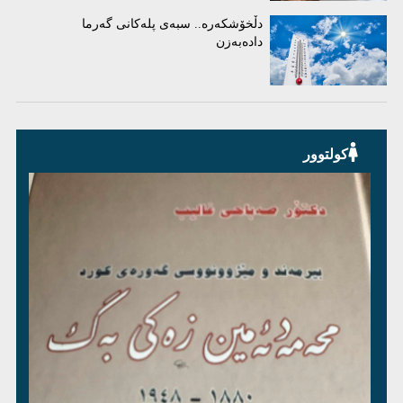
دڵخۆشکەرە.. سبەی پلەکانی گەرما
دادەبەزن
کولتوور