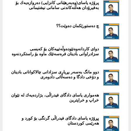
پرۆژە یاسای(وەبەرهێنانی كانزایی) دەروازەیەك بۆ
بەفیرۆدان هەڵتەكاندنی سامانی نیشتیمانی
چ دەستورێكمان دەوێت؟؟
دوای كاردانەوەنێودەوڵەتییەکان بۆ کەیسى
سزادراوانى بادینان فرەسەتێك ماوە بۆ راستكردنەوە
دوو مانگ بەسەر بڕیاری سزادانی چالاكوانانی بادینان
و دۆخی دادگا و دەسەڵاتی دادوەری
هەمواری یاسای دادگای فیدراڵی، بژاردەیەك لە نێوان
خراپ و خراپترین
پڕۆژە یاسای دادگای فیدراڵی گرنگی بۆ كورد و
هەرێمی كوردستان