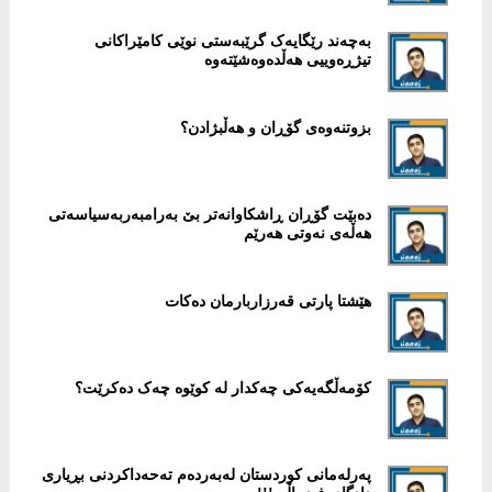
بەچەند رێگایەک گرێبەستی نوێی كامێراكانی
تیژڕەوییی هەڵدەوەشێتەوە
بزوتنەوەی گۆڕان و هەڵبژادن؟
‎دەبێت گۆڕان ڕاشكاوانەتر بێ بەرامبەربەسیاسەتی
هەڵەی نەوتی هەرێم
هێشتا پارتی قەرزاربارمان دەکات
پەرلەمانی كوردستان لەبەردەم تەحەداکردنی بڕیاری