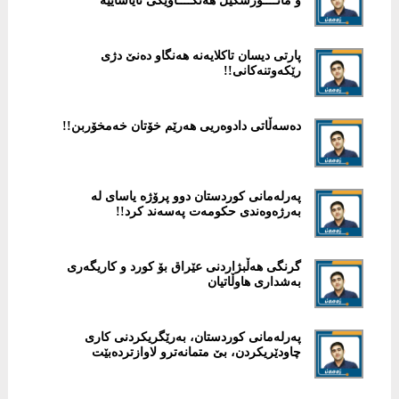
و ماتــــۆرسکیل هەنگــــاوێكی نایاساییە
پارتی دیسان تاكلایەنە هەنگاو دەنێ دژی
رێكەوتنەكانی!!
پەرلەمانی كوردستان دوو پرۆژە یاسای لە
بەرژەوەندی حكومەت پەسەند كرد!!
گرنگی هەڵبژاردنی عێراق بۆ كورد و كاریگەری
بەشداری هاوڵاتیان
پەرلەمانی كوردستان، بەرێگریكردنی كاری
چاودێریكردن، بێ متمانەترو لاوازتردەبێت