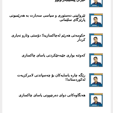
‎تێروانینی دەستوری و سیاسی سەبارت بە هەرێمبونی
پارێزگای سلێمانی
حكومەتی هەرێم لەچاكسازیدا؛ دۆستی وتارو نەیاری
كردار
كه‌وتنه‌ بواری جێبه‌جێكردنی یاسای چاكسازی
رێگە چارە یاسایەكان بۆ چەسپاندنی لامركزیەت
لەكوردستاندا!
هەنگاوەكانی دوای دەرچوونی یاسای چاكسازی