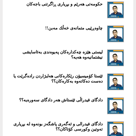
حكومەتی هەرێم و بڕیاری ڕاگرتنی باجەکان
چاوەڕێیی متمانەی خەڵك مەبن!!
لیستی هێزە چەكدارەكان پەیوەندی بەئاسایشی
نیشتمانیەوە هەیە؟
ئێستا كۆمیسیۆن رێكارەكانی هەلبژاردن رادەگرێت یا
دەست دەكاتەوە بەكارەكان؟؟
دادگای فیدراڵی ئێستاش هەر دادگای سەورەیە؟؟
دادگای فیدرالی و ئەگەری پاشگەز بونەوە لە بڕیاری
تەوتین وكورسی کۆتاكان؟؟