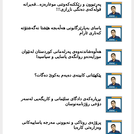
پەرتبوون و رێککنەکەوتنی موعارەزە...قەیرانە
قوڵەکەی دەنگی ناڕازی!!!
یاسای بەپارێزگابونی هەڵەبجە هێشتا نەگەشتۆتە
کەناری ئارام
هەڵوەشاندنەوەی پەرلەمانی كوردستان لەنێوان
موزایەدەو روانگەی یاسایی و سیاسیدا
پێكهێنانی کابینەی دەیەم بەکوێ دەگات؟
بڕیارەکەی دادگای سلێمانی و کاریگەیی لەسەر
دۆخی رۆژنامەنوسان
پرۆژەی روناكی و نەبوونی مەرجە یاساییەکانی
وەزارەتی کارەبا