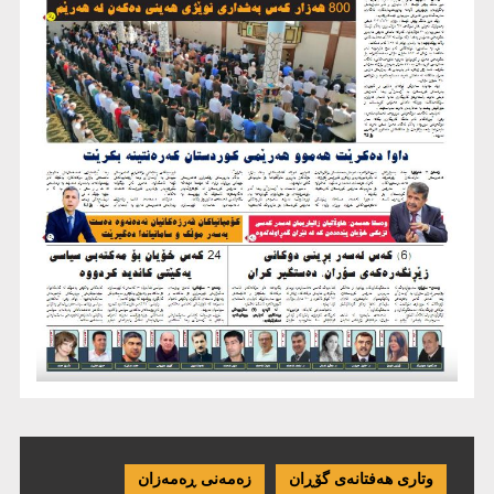
وتاری هەفتانەی گۆڕان
زەمەنی ڕەمەزان