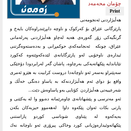
چۆمان محەمەد
هەڵبژاردنی ئەنجومەنی
پارێزگانی عێراق بۆ کەرکوک و ناوچە دابڕێندراوەکان بایەخ و
گرنگیەكی زۆر گەورەی هەیە لەچاو هەڵبژاردنی پەرلەمانی
عێراق، چونکە ئەنجامەكەی حوكمڕانی و بەدەستەوەگرتنی
ئیدارەی ناوخۆیی لەو پارێزگایانەی لێدەكەوێتەوە كەكورد
تێایاندایە پێكهاتەیەكی بەرچاوە، پاشان گەر لەرابردودا دۆخێكی
سەپێنراو بەسەر ئەو ناوچانەدا دروست كرابیت بە هێزو ئەمری
واقع بۆ دوای ئەم هەڵبژاردنەکە بە یاساو دەنگی خەڵك و
شەرعییەتی هەڵبژاردن كۆتایی بەو پاساوەش دێت...
‏‎ئەو مەترسی و پێشهاتانەی چاوەرێمانە دەبوو وا لە یەکێتی و
پارتی بكات ئەوان پێكەوە داوا لەهەموو حیزبەكان بكەن
بەیەكەوە لە پێناوی شوناسی كوردو پاراستنی
پێكهاتەوئیدارەوژیانی كورد وخاكی پیرۆزی ئەو ناوچانە نەك