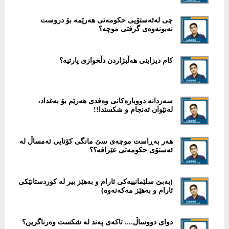
چی لەئەستۆیی حكومەتی هەرێمە بۆ دروست
نەبونەوەی گرفتی موچە؟
کام دیزاینی هەڵبژاردن دڵخوازی پارتیە؟
سەردانە دووبارەکانی وەفدی هەرێم بۆ بەغداد،
لەنێوان ئەنجام و شکستدا!!
هەر بەڕاست موچەی سێ مانگی کۆتایی ئەمساڵ لە
ئەستۆی حکومەتی عێراقە؟؟
(بەبێ سلێمانییەکى ئارام و بەهێز بیر لە کوردستانێکى
ئارام و بەهێز مەکەنەوە)
دوای دووساڵ.... تاکەى پەند لە شکست وەرناگرین؟