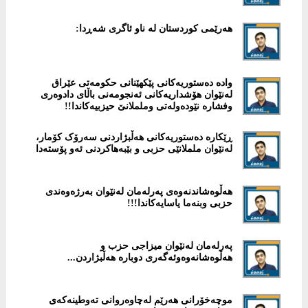
هەرێمی کوردستان لە ناو ئاگری شەڕدا:
‎وادە دەستوریەكانی پێكهێنانی حكومەتی عێراق
لەنێوان هۆشداریەكانی ئەنجومەنی باڵای دادوەری
وفشارە نێودەولەتی وململانێ حیزبیەكاندا!!
ڕێكارە دەستوریەکانی هەڵبژاردنی سەرۆک کۆمار،
لەنێوان ململانێی حزبی و بێبەهاکردنی ئەو پۆستەدا
هەڵوەشاندنەوەی پەرلەمان لەنێوان بەرژەوەندی
حزبی وبنەما یاسایەكاندا!!!
پەرلەمان لەنێوان میزاجی حزب و
هەڵوەشانەوەوئەگەری دوبارە هەڵبژاردن...
موچەخۆرانی هەرێم لەچاوەروانی تەوطینەكەی