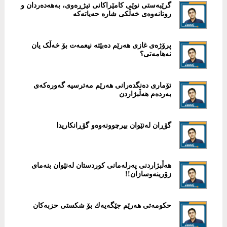
گرێبەستی نوێی كامێراكانی تیژڕەوی، بەهەدەردان و
روتانەوەی خەڵكی شارە حەیاتەكە
پرۆژەی غازی هەرێم دەبێتە نیعمەت بۆ خەڵک یان
نەهامەتی؟
تۆماری دەنگدەرانی هەرێم مەترسیە گەورەكەی
بەردەم هەڵبژاردن
گۆڕان لەنێوان بیرچوونەوەو گۆڕانکاریدا
هەڵبژاردنی پەرلەمانی كوردستان لەنێوان بنەمای
زۆرینەوسازان!!
حكومەتی هەرێم جێگەیەك بۆ شكستی حزبەکان