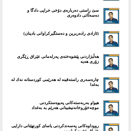
سێ راستی دەربارەی دۆخی خراپی دادگا و
دەسەڵاتی دادوەری
هەڵبژاردنی پێشوەختەی پەرلەمانی عێراق ڕێگری
زۆری هەیە
‎چارەسەری راستەقینە لە هەرێمی كوردستانە نەك لە
بەغدا
هیواو بەربەستەكانی پەیوەستكردنی
موچەخۆروخانەنیشینانی هەرێم بە به‌غداد
‎رووداوەكانی پەسەندكردنی یاسای كورتهێنانی دارایی
عێراق پێشبینیكراوبوو