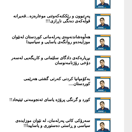
پەرتبوون و رێککنەکەوتنی موعارەزە...قەیرانە
قوڵەکەی دەنگی ناڕازی!!!
هەڵوەشاندنەوەی پەرلەمانی كوردستان لەنێوان
موزایەدەو روانگەی یاسایی و سیاسیدا
بڕیارەکەی دادگای سلێمانی و کاریگەیی لەسەر
دۆخی رۆژنامەنوسان
بەکۆمپانیا کردنی کەرتی گشتی هەرێمی
کوردستان....
كورد و گرنگی پرۆژە یاسای ئەنجومەنی ئیتیحاد!!
سەرۆکی کاتی پەرلەمان، لە نێوان موزایدەی
سیاسی و ڕاستی دەستوری و یاساییدا!!