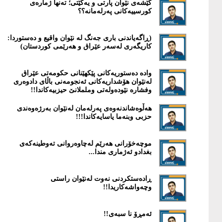
كێشەی نێوان پارتی و یەکێتی؛ تەنها ژمارەی
کورسییەکانی پەرلەمانە؟؟
(ڕاگەیاندنی باری جەنگ لە نێوان واقیع و دەستوردا:
کاریگەری لەسەر عێراق و هەرێمی کوردستان)
‎وادە دەستوریەكانی پێكهێنانی حكومەتی عێراق
لەنێوان هۆشداریەكانی ئەنجومەنی باڵای دادوەری
وفشارە نێودەولەتی وململانێ حیزبیەكاندا!!
هەڵوەشاندنەوەی پەرلەمان لەنێوان بەرژەوەندی
حزبی وبنەما یاسایەكاندا!!!
موچەخۆرانی هەرێم لەچاوەروانی تەوطینەكەی
بغدادو ئەژماری مندا...
ڕادەستكردنی نەوت لەنێوان راستی
وچەواشەكاریدا!!
ئەمڕۆ نا سبەی!!