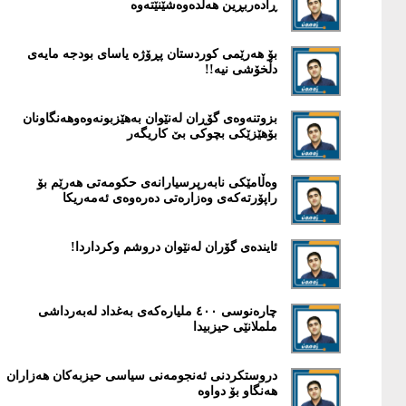
ڕادەربڕین هەڵدەوەشێنێتەوە
بۆ هەرێمى کوردستان پڕۆژە یاساى بودجە مایەى
دڵخۆشى نیە!!
بزوتنەوەی گۆڕان لەنێوان بەهێزبونەوەوهەنگاونان
بۆهێزێكی بچوكی بێ كاریگەر
وەڵامێکى نابەرپرسیارانەى حکومەتى هەرێم بۆ
راپۆرتەکەى وەزارەتى دەرەوەى ئەمەریکا
ئایندەی گۆران لەنێوان دروشم وكرداردا!
چارەنوسی ٤٠٠ ملیارەكەی بەغداد لەبەرداشی
ململانێی حیزبیدا
دروستكردنی ئەنجومەنی سیاسی حیزبەكان هەزاران
هەنگاو بۆ دواوە