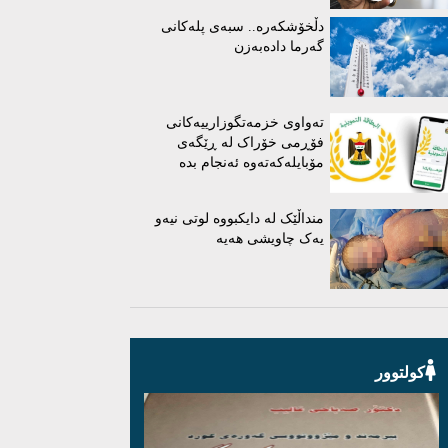
دڵخۆشکەرە.. سبەی پلەکانی
گەرما دادەبەزن
تەواوی خزمەتگوزارییەکانی
فۆڕمی خۆراک لە ڕێگەی
مۆبایلەکەتەوە ئەنجام بدە
منداڵێک لە دایکبووە لوتی نیەو
یەک چاویشی هەیە
کولتوور