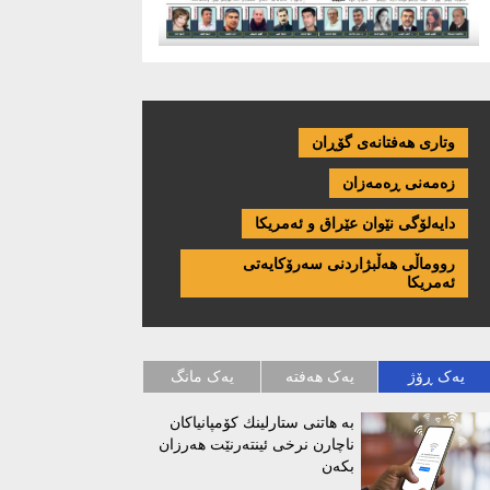
وتاری هەفتانەی گۆڕان
زەمەنی ڕەمەزان
دایەلۆگی نێوان عێراق و ئەمریكا
رووماڵی هەڵبژاردنی سەرۆکایەتی
ئەمریکا
یەک ڕۆژ
یەک هەفتە
یەک مانگ
بە هاتنی ستارلینك كۆمپانیاكان
ناچارن نرخی ئینتەرنێت هەرزان
بكەن