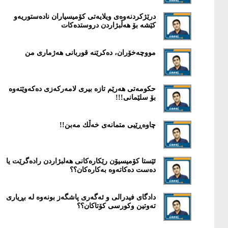
درێژكردنەوەی ویلایەتی كۆمیسیاران نادەستوریەو
كێشە بۆ هەڵبژاردن دروستدەكات
مووچەخۆران، دەکرێنە قوربانی هەژماری من
حكومەتی هەرێم تازە بیری لامەركەزی دەكەوێتەوە
بۆ سلێمانی!!!
چاوەڕێیی متمانەی خەڵك مەبن!!
ئێستا كۆمیسیۆن رێكارەكانی هەلبژاردن رادەگرێت یا
دەست دەكاتەوە بەكارەكان؟؟
دادگای فیدرالی و ئەگەری پاشگەز بونەوە لە بڕیاری
تەوتین وكورسی کۆتاكان؟؟