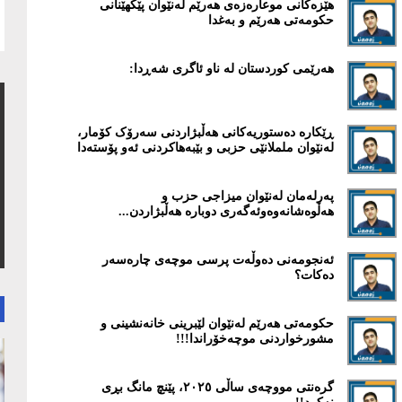
هێزەکانی موعارەزەی هەرێم لەنێوان پێکهێنانی
حکومەتی هەرێم و بەغدا
هەرێمی کوردستان لە ناو ئاگری شەڕدا:
ڕێكارە دەستوریەکانی هەڵبژاردنی سەرۆک کۆمار،
لەنێوان ململانێی حزبی و بێبەهاکردنی ئەو پۆستەدا
پەرلەمان لەنێوان میزاجی حزب و
هەڵوەشانەوەوئەگەری دوبارە هەڵبژاردن...
ئەنجومەنی دەوڵەت پرسی موچەی چارەسەر
دەکات؟
حكومەتی هەرێم لەنێوان لێبرینی خانەنشینی و
مشورخواردنی موچەخۆراندا!!!
گرەنتی مووچەی ساڵی ۲٠۲٥، پێنچ مانگ بڕی