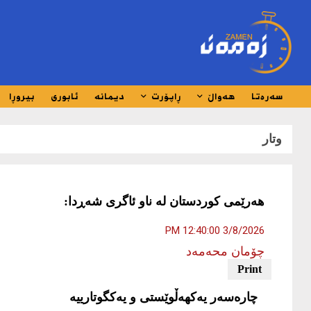
سەرەتا
هەواڵ
ڕاپۆرت
دیمانە
ئابوری
بیروڕا
وتار
هەرێمی کوردستان لە ناو ئاگری شەڕدا:
3/8/2026 12:40:00 PM
چۆمان محەمەد
چارەسەر یەکهەڵوێستی و یەکگوتارییە