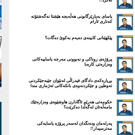
نەکرد!!
یاسای بەپارێزگابونی هەڵەبجە هێشتا نەگەشتۆتە
کەناری ئارام
پێكهێنانی کابینەی دەیەم بەکوێ دەگات؟
پرۆژەی روناكی و نەبوونی مەرجە یاساییەکانی
وەزارەتی کارەبا
بڕیارەكەی دادگای فیدراڵی لەنێوان جێبەجێكردنی
تەوطین و جێكردنەوەی بانكەكانی ئەژماری مندا
حكومەتی هەرێم ئاگادارن هاوشێوەی وەزارەتێك
مامەڵەتان لەگەڵدا دەکرێت؟
پەرلەمان ودەنگدان لەسەر پرۆژە یاسایەكی
مەترسیدار!!