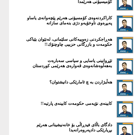
كۆمیسیۆنی هەرێمدا
كاراكردنەوەی كۆمسیۆنی هەرێم پێچەوانەی یاساو
پەیڕەوی ناوخۆیەو دژی بنەمای سازانە
هەڕاجكردنی زەوییەكانی سلێمانی، لەنێوان بێباكی
حكومەت و بازرگانی حزبیی چاوچنۆك!!
تێڕوانینی یاسایی و سیاسی سەبارەت
بەهەڵوەشانەوەی قەوارەی هەرێمی كوردستان
هەڵبژاردن بە چ ئامارێکى دانیشتوان؟
كابینەی نۆیەمی حكومەت كابینەی پارتیە!!
دادگای باڵای فیدڕاڵی بۆ خانەنیشینانی هەرێم
بڕیارێكی دادپەروەرانەیدا