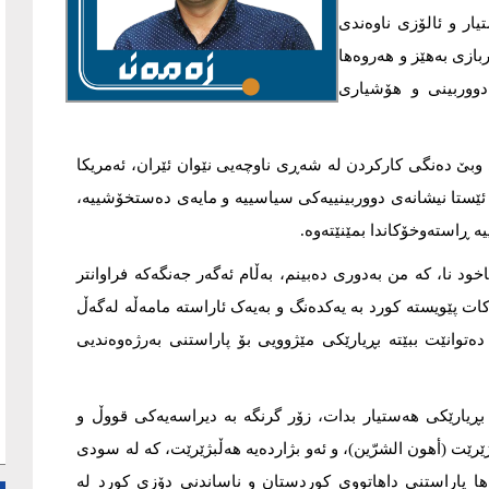
ار و ئالۆزی ناوەندی
ازی بەهێز و هەروەها
دووربینی و هۆشیاری
ی وبێ دەنگی كاركردن لە شەڕی ناوچەیی نێوان ئێران، ئەمریکا
 ئێستا نیشانەی دووربینییەکی سیاسییە و مایەی دەستخۆشییە،
ڕاستەوخۆکاندا بمێنێتەوە.
خود نا، كە من بەدوری دەبینم، بەڵام ئەگەر جەنگەکە فراوانتر
کات پێویستە کورد بە یەکدەنگ و بەیەک ئاراستە مامەڵە لەگەڵ
دەتوانێت ببێتە بڕیارێکی مێژوویی بۆ پاراستنی بەرژەوەندیی
ا بڕیارێکی هەستیار بدات، زۆر گرنگە بە دیراسەیەکی قووڵ و
ژێرێت (أهون الشرّین)، و ئەو بژاردەیە هەڵبژێرێت، کە لە سودی
ا پاراستنی داهاتووی کوردستان و ناساندنی دۆزی کورد لە