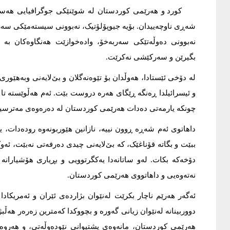
کورد و هەرێمی کوردستان لە شوێنێکی جوگرافیایی هەستی
شەڕی ناوچەییدان. بۆیە جیوپۆلۆتیک، نەبوونی سیستەمێکی سەرب
نەبوونی دەوڵەتێکی سەربەخۆ، وادەخوازێت هەنگاوەکان بە 
بگیرێن و سەرکێشی نەکرێت.
لە دۆخی ئێستادا، هەوڵدان بۆ تێوەنەگلان و بێ‌لایەنی وبەهێور
و ئیسرائیلدا ڕەنگە ڕێگای هەرە دروست بێت. ئەم هەڵوێستە تا
چونکە یارمەتی دەدات هەرێمی کوردستان لە دەرەوەی مەترسییە 
داهاتوی ئەم شەڕە ڕوون نییە، نازانین هێوربونەوە رودەدات، یا
ببێت و بگاتە قۆناغێک، کە بێ‌لایەنی چیدی دەرفەتی نەبێت، ئەو
دۆخەکە بکات. لەو ساتانەدا یەکگرتوویی و بڕیاری هۆشیارانە 
نەتەوەیی و داهاتووی هەرێمی کوردستان.
ئەگەر هەرێم ناچار بکرێت لەنێوان بژاردەی ئێران و ئەمریكاد
دووربینانە لەنێوان زیانی گەورە و بچووکدا کەمترین زەرەر هەڵب
هەرێمی کوردستان، مانەوەی پشتیوانی نێودەوڵەتی، و هەروەه