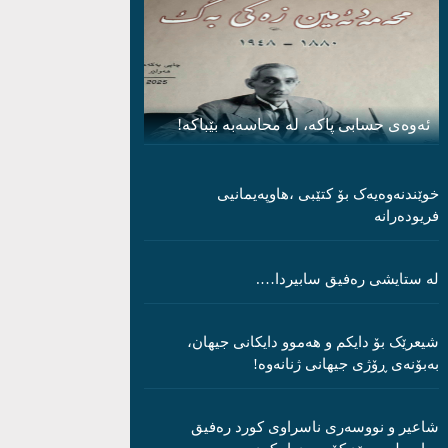
ئەوەی حسابی پاکە، لە محاسەبە بێباکە!
خوێندنەوەیەک بۆ کتێبی ،هاوپەیمانیی
فریودەرانە
لە ستایشی رەفیق سابیردا….
شیعرێک بۆ دایکم و ھەموو دایکانی جیھان،
بەبۆنەی ڕۆژی جیھانی ژنانەوە!
شاعیر و نووسەری ناسراوی کورد رەفیق