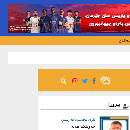
یەکان
204
بیروڕا
عیماد ئه‌حمه‌د
ئاری محەمەد هەرسین
خەونێکم هەیە
بریاری دروست؛ بناغەی