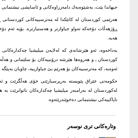
جیهاندا بێت، بەشێوەیەك دامەزراوەكانی و ئاسایشی نیشتمانی 
هەرێمی کوردستان لە کاتێکدا لە مەترسییەکانی کوردستانی ڕ
ڕۆژهەڵات دۆخەکە تەواو جیاوازتر و هەستیارترە. بۆیە ئەم دۆخ
هەیە.
بەداخەوە، ئەو هێرشانەی کە لەلایەن میلیشیا چەکدارەکانی
کوردستان ـ و هەروەها هێرشە درۆنییەکان بۆ سلێمانی و هەڵە
ئەوەیە، کە مەترسییەکان بۆ هەرێم بێ جیاوازییە، چاویان بەپێگە 
حکومەتی عێراق پێویستە بەرپرسیارێتی خۆی هەڵگرێت و ئەم
لەكوردستان لە بەرامبەر میلیشیا چەکدارەکان ناتوانرێت بە
ناپاکییەکی نیشتیمانی دەخوێندرێتەوە.
وتارەکانی تری نوسەر