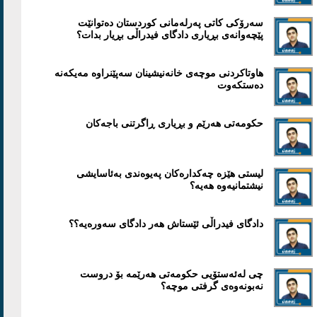
سەرۆكی كاتی پەرلەمانی کوردستان دەتوانێت
پێچەوانەی بڕیاری دادگای فیدراڵی بڕیار بدات؟
هاوتاكردنی موچەی خانەنیشینان سەپێنراوە مەیكەنە
دەستكەوت
حكومەتی هەرێم و بڕیاری ڕاگرتنی باجەکان
لیستی هێزە چەكدارەكان پەیوەندی بەئاسایشی
نیشتمانیەوە هەیە؟
دادگای فیدراڵی ئێستاش هەر دادگای سەورەیە؟؟
چی لەئەستۆیی حكومەتی هەرێمە بۆ دروست
نەبونەوەی گرفتی موچە؟