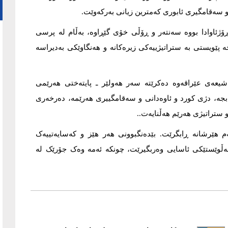
و سەقامگیری ئابوری كەمترین زیانی بەركەوێت.
ۆژئاوادا بووە سەنتەر و ڕۆڵی خۆی گێڕاوە، بەڵام لە پرسی
ە پێویستی بە ستراتیژییەکی زیرەکانە و هەنگاوێکی بەدیراسە
 شیعەی عێراقەوە دەکرێتە سەر هەولێر ـ پایتەختی هەرێمی
بجە، دژی كورد و ئاوەدانی و سەقامگییری هەرێمە، دەرخەری
و ستراتیژی هەرێم هەڵنایەت..
 هێرشانە ڕابگرێت. بێدەنگبوونی هەر هێز و کەسایەتییەک
 هەڵوێستێکی ئاسایی وەربگیرێت، چونکە ئەمە وەک جۆرێک لە