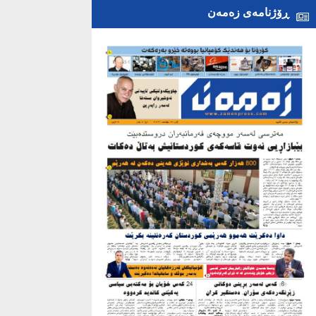
ڕۆژنامەی زەمەن