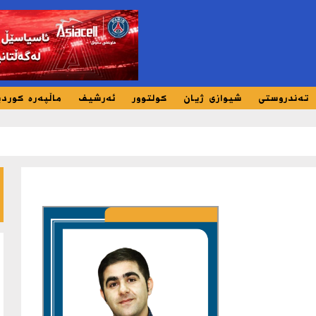
تەندروستی
شیوازی ژیان
کولتوور
ئەرشیف
ماڵپەرە کورد