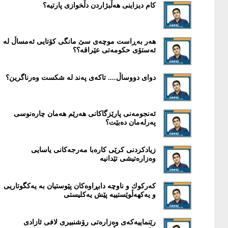
کام دیزاینی هەڵبژاردن دڵخوازی پارتیە؟
هەر بەڕاست موچەی سێ مانگی کۆتایی ئەمساڵ لە
ئەستۆی حکومەتی عێراقە؟؟
دوای دووساڵ.... تاکەى پەند لە شکست وەرناگرین؟
ئەنجومەنى پارێزگاکانى هەرێم هەمان چارەنوسى
پەرلەمان دەبێت؟
زیادكردنی كرێی كارەبا مەرجەكانی یاسایی
وەزارەتیشی تێدانیە
كەركوك و ناوچە دابڕاوەكان پێوستیان بە یەکگوتاریی
و یەکهەڵوێستییە پێش یەكلیستی
رێنماییەکەى وەزارەتى رۆشنبیرى لافى ئازادى