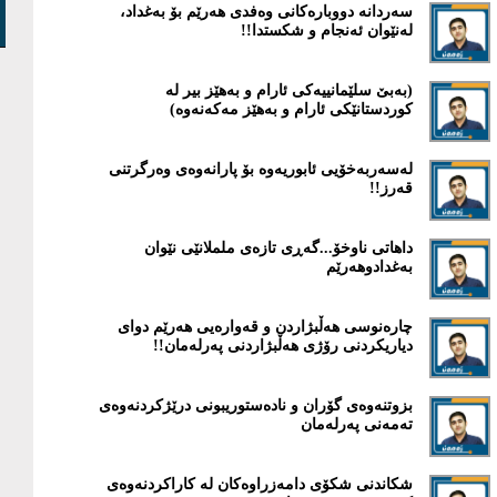
سەردانە دووبارەکانی وەفدی هەرێم بۆ بەغداد،
لەنێوان ئەنجام و شکستدا!!
(بەبێ سلێمانییەکى ئارام و بەهێز بیر لە
کوردستانێکى ئارام و بەهێز مەکەنەوە)
لەسەربەخۆیی ئابوریەوە بۆ پارانەوەی وەرگرتنی
قەرز!!
‎داهاتی ناوخۆ...گەڕی تازەی ململانێی نێوان
بەغدادوهەرێم
چارەنوسی هەڵبژاردن و قەوارەیی هەرێم دوای
دیاریكردنی رۆژی هەڵبژاردنی پەرلەمان!!
بزوتنەوەی گۆران و نادەستوریبونی درێژكردنەوەی
تەمەنی پەرلەمان
شكاندنی شكۆی دامەزراوەكان لە كاراكردنەوەی