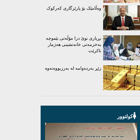
وەڵامێک بۆ پارێزگاری کەرکوک
بڕیاری نوێ درا مۆڵەتی بێموچە
بەخزمەتی خانەنشینی هەژمار
ناکرێت
زێڕ بەردەوامە لە بەرزبووەنەوە
کولتوور