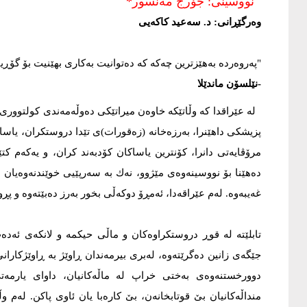
نووسینی: جۆرج مەنسور*
وەرگێڕانی: د. سەعید کاکەیی
"پەروەردە بەهێزترین چەکە کە دەتوانیت بەکاری بهێنیت بۆ گۆڕی
-نێلسۆن ماندێلا
لە عێراقدا کە وڵاتێکە خاوەن میراتێکی دەوڵەمەندی کولتووری
پزیشکی داهێنرا، بەرزەخانە (زەقورات)ی تێدا دروستکران، یاس
مرۆڤایەتی دانرا، کۆنترین یاساکان کۆدبەند کران، و یەکەم کتێ
دەهێنا بۆ نووسینەوەی مێژوو، نەك بە سەرپێیی خوێندنەوەیان ب
غەیبەوە. لەم عێراقەدا، ئەمڕۆ دوکەڵی بخور بەرز دەبێتەوە و پ
تابلێتە لە قوڕ دروستکراوەکان و ماڵی حیکمە و لانکەی ئەد
جێگەی زانین دەگرێتەوە، لەبری بیرمەندان ڕاوێژ بە ڕاوێژکارا
دوورخستنەوەی بەختی خراپ لە ماڵەکانیان، داوای یارمەت
منداڵەکانیان بێ قوتابخانەن، بێ کارەبا یان ئاوی پاکن. لەم 