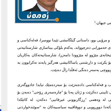
نی جیهان."
 و مرۆیی بوو، داستانی گیلگامشی تێیدا نووسرا، فەلەکناسی و
ای حەمورابی دەرچوواند، یەکەم بلۆکی بیناسازی شارستانیەتی
بخانەی مێژوو لە مێژوودا دامەزرا، شارستانیەتەکان بەکاریان
ۆ بکرێت و داڕشتنی یاساکانیشی ھەرگیز پابەند نەکرابوون بە
ڕوپووچی بەسەر دەنگی ئەقڵدا زاڵ دەبێت.
ەب و فەلەکناسی دادەبەزێت بۆ سەردەمێك تیایدا جادووگەری
نی ئایینی دەکرێت و ژنان پەنا بۆ "چارەسەری ڕۆحی" دەبەن بۆ
ی لە وەهمی "ڕزگاربوونی عیرفانیی" دەکەن، لە کاتێکدا
وڵاتەدا دووڕوویی و دووفاقییە سیاسییەکان بە "سوێندخواردنی