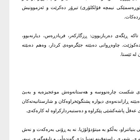
(ڕێوڕەسمێکی نیمچە فۆلکلۆری) تیرۆر دەکرێت و ئەزموونیش
ەردەکات.
اکە ڕێگەی دەربازبوون: ڕزگارکەر، فریادڕەس، دیارنەبوو،
دەکوژێت. چاوەڕوانی دەبێتە جێگرەوەی کردار، وەهم دەبێتە
لە ئێستا.
ەی شکست چارەنووسە و ھەستانەوەش موعجیزەیە و بەبێ
ەبێتە ڕازاندنەوەی دیوارە پشتگوێخراوەکان و شارستانیەتەکان
ەی عەقڵ پاشەکشێی پێکراوە و دەستبەردارکراوە لە کارەکەی.
نیاتنراو، بەڵکو بە میتۆدۆلۆژیا. نە بە ڕۆنی بەرەکەت و نەش
ری. شەڕی ڕاستەقینە تەنیا دژی گەندەڵی و تایفەگەری نییە،