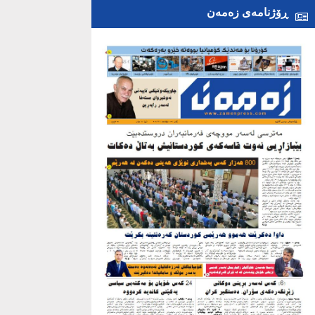
ڕۆژنامەی زەمەن