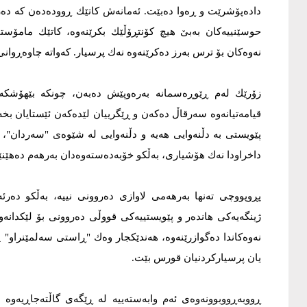
دادەپۆشرێت و ڕەوا دەبێت. ئەمانەش کاتێك ڕوودەدەن کە دەروا
حوسێنییەکان بەبێ هیچ کۆنتڕۆڵێك بکرێنەوە، کاتێك مامۆستا 
نەوەکان بۆ ترس بەرز دەکرێنەوە نەك پرسیار. کەواتە چاوەڕوان
زۆرێك لەم ڕێوڕەسمانە بەرەوپێش دەبەن، چونکە بێهۆشکە
قیامەتیانەوە سەرقاڵ دەکەن و ڕێگرییان لێدەکەن ئێستایان بخە
پێویستی بە دڵنەوایی هەیە و دڵنەوایی لە شێوەی "سەردان"، 
داخراودا نەك هۆشیاری، بەڵکو خۆبەدەستەوەدان بەرهەم دەهێن
پڕوپووچی تەنها بەرهەمی لاوازی دەروونی نییە، بەڵکو دەرئ
ژینگەیەکی هاندەر و پێویستییەکی قووڵی دەروونی بۆ لێکدانەوە
نەوەکاندا دەگوازرێنەوە، هەندێکجار وەك "ڕاستی سەلمێنراو"
یان پرسیارکردنیان قورس بێت.
ڕووبەڕووبوونەوەی ئەم وابەستەییە لە ڕێگەی گاڵتەجاڕیەوە 