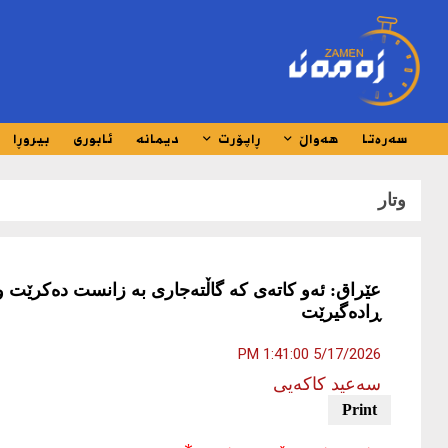
سەرەتا
هەواڵ
ڕاپۆرت
دیمانە
ئابوری
بیروڕا
وتار
عێراق: ئەو کاتەی کە گاڵتەجاری بە زانست دەکرێت و
ڕادەگیرێت
5/17/2026 1:41:00 PM
سەعید كاكەیی