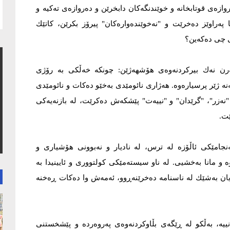
زەی قوتابخانە و خوێندنگەکان دابخرێن و دەروازەی تەکیە و
پەراوێز دەخرێت و "نەخوێندەوارەکان" پیرۆز بکرێن، کاتێك
ی چی دەکەین؟
رن نەك بیرکردنەوەی ھۆشھەژێن: چونکە خەڵكی بە رۆژی
نە ژێر پرسیارەوە. هەژاری نائومێدی بەخێو دەکات و نائومێدی
"نەزر"، "گرێدان" و "نییەت" پێشکەش دەکرێت، لە بازنەیەکی
ێت.
ەنجامێکی ئاڵۆزە لە ترس، لە نادیار و نەبوونی هۆشیاری و
 و مانا بەخشیی. لە ناو سیستەمێکی کولتووری و ئایینیدا بە
 یان بەشێك لە ناسنامە دەخرێنەڕوو، ئەمەش وا دەکات ڕەخنە
نییە، بەڵکو لە ڕێگەی بڵاوکردنەوەی پەروەردە و پێشخستنی