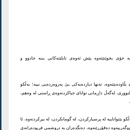
 خۆی بخوێنێتەوە پێش ئەوەی تابلێتەکانی ببنە جادوو و
ڵاودەبێتەوە، تەنها دیاردەیەکی بێ پەروەردەیی نییە؛ بەڵکو
ولتووری، لەگەڵ داڕمانی توانای جیاکردنەوەی ڕاستی لە وەهم،
ڵکو بێتواناییە لە پرسیارکردن، لە گومانکردن، لە بیرکردنەوە. ئا
ووگەرییەوە دەقۆزرێنەوە، دەنگدەران بە دروشمی فریودەرانەی