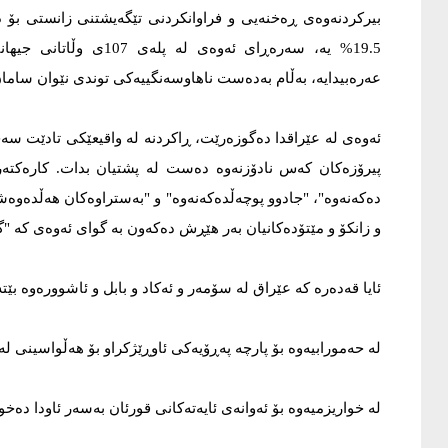
بیرکردنەوەی ڕەخنەیی و فراوانکردنی تێگەیشتنی زانستی بۆ 
19.5% یە، سەرەڕای ئەوەی
عەرەبیدایە، بەڵام بەدەست ناهاوسەنگییەکی توندی نێوان سامان
ئەوەی لە عێراقدا دەگوزەرێت، ڕاکردنە لە واقیعێکی تادێت س
پیرۆزەکان کەس نادۆزنەوە دەست لە پشتیان بدات. کارەکتە
دەکەنەوە"، "جادوو پوچەڵدەکەنەوە" و "بەستراوەکان هەڵدەوەشێن
و زانکۆ و مێتۆدەکانیان بەر ھێڕش دەکەون بە گوای ئەوەی کە 
ئایا قەدەرە کە عێراق لە سۆمەر و ئەکاد و بابل و ئاشوورەوە بێت
لە حەمورابیەوە بۆ پارچە پەڕۆیەكی ئاوڕێژکراو بۆ ھەڵواسینی لە
لە خواریزمیەوە بۆ ئەوانەی ئایەتەکانی قورئان بەسەر ئاودا دەخ