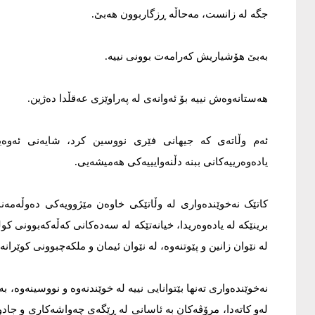
جگە لە زانست، مەحاڵە ڕزگاربوون ھەبێ.
بەبێ هۆشیاریش کەرامەت بوونی نییە.
ھەستانەوەش نییە بۆ ئەوانەی لە پەراوێزی عەقڵدا دەژین.
ئەم وڵاتەی کە جیهانی فێری نووسین کرد، شایەنی ئەوەیە
یادەوەرییەکانی ببنە دڵنەوایییەکی هەمیشەیی.
کاتێک نەخوێندەواری لە وڵاتێکی خاوەن مێژوویەکی دەوڵەمەند ب
برینێکە لە یادەوەریدا، خیانەتێکە لە سەدەکانی کەڵەکەبوونی ک
لە نێوان زانین و پێوتنەوە، لە نێوان ئیمان و ملکەچبوونی کوێرانە.
نەخوێندەواری تەنها بێتوانایی نییە لە خوێندنەوە و نووسینەوە، بە
لەو کاتەدا، مرۆڤەکان بە ئاسانی لە ڕێگەی چەواشەکاری و جاد