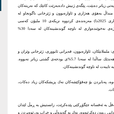
ایەتی زیاتر دەبێت، پێگەی ژنیش دادەبەزێت کاتێك کە نەریتەکان
یی دەبەسترێنەوە. بە مەزەندەکراوی 3.2 ملیۆن منداڵ بەهۆی هەژاری و ئاوارەبوون و ژێرخانی ناگونجاو لە
قوتابخانە دوورکەوتوونەتەوە. سەندیکای مامۆستایان (لە ئاداری 2025دا) مەزەندەی کردووە نزیکەی 10 ملیۆن کەسی
نەخوێندەوار هەن- واتە؛ چارەکێکی دانیشتووانی عێراق. ڕێژەی نەخوێندەواری لە ناوچە گوندنشینەکان لە سەدا 30%
ململانێکان، ئاوارەبوون، قەیرانی ئابووری، ژێرخانی وێران و
کەمی بودجە، تەنانەت تەرخانکردنی بودجە بۆ پەروەردە لە هەندێك ساڵدا لە سەدا 5.7%ی بودجەی گشتی زیاتر نەبووە.
ە تایبەت لە ناوچە گوندنشینەکان.
ەوە، پەنابردن بۆ چەقۆکێشەکان نەك پزیشکەکان زیاد دەکات،
ات.
ئەقڵ بە ئەفسانە جێگۆڕکێی پێدەکرێت، زانستیش بە ڕمڵ لێدان
ایی ڕوون دەکرێنەوە، نەك بە گەندەڵی و خراپ بەڕێوەبردن و