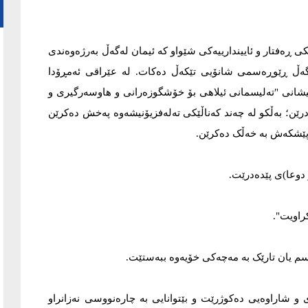
ی ڕەفتار و ئاییندارییەکی شێواو کە ئیمان لەگەڵ بەرژەوەندی
ەگەڵ ڕێوڕەسمی شانۆیی تێکەڵ دەکات. لە عێراقی ئەمڕۆدا
یشانی "تەلیسمانی ئیلاهی بۆ خۆشگوزەرانی و هاوسەرگیری و
رێن؛ بەڵکو لە چەند کەناڵێکی تەلەفزیۆنیشەوە پەخش دەکرێن
ێشکەش بە خەڵک دەکرێن.
دوعا)ی پێدەدرێت.
راویت".
یسم یان تارێک بە مەچەکی خۆیەوە ببەستێت.
 و شاراوەیی دەکوژرێت و بێتوانایی بە چارەنووسی نەزانراو