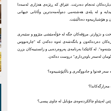
دیاردەکان ئەنجام دەدرێت. عێراق کە ڕێژەی هەژاری لەسەدا
 لە پلەی 107ی وڵاتانی جیهانیدایە و لە پلەی هەشتەمی دەوڵەمەندترین وڵاتانی جیهانی
 و هۆشیارییەوە دەناڵێنێت.
ەخت و دژوارتر. مرۆڤەکان جگە لە خۆڵەمێشی مێژوو و سێبەری
رەکان دەردەکەون و بانگەشەی ئەوە دەکەن کە "چارەنووس
نەوە". لە کاتێکدا بەرنامەی پەروەردەیی و زانستییەکان بزرن
"گومان لەسەر باوەڕداری" دروست دەکەن.
ە سەر فەتوا و جادووگەری و باڵاپۆشییەوە؟
 مەزارگەکاندا؟
وێنن لەپێناو چاککردنەوەی مۆبایل لە چاوی پیسی؟