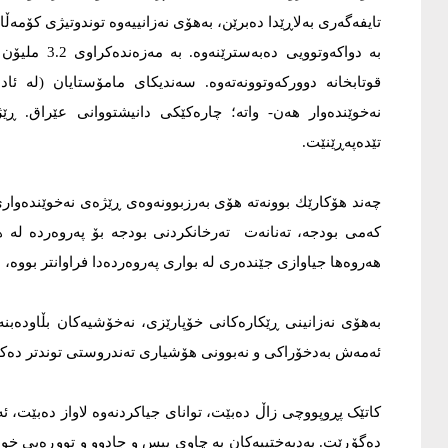
تایفەگەری بەلاڕێدا دەبرێن، بەهۆی نەزانییەوە توندوتیژی کۆمەڵ
بە دواکەوتوو
تێدەپەڕێنێت.
چەند هۆکارێك بوونەتە هۆی بەرزبوونەوەی ڕێژەی نەخوێندەواری: 
هەروەها جیاوازی جێندەری لە بواری پەروەردەدا فراوانتر بووە، ب
بەهۆی نەزانینی ڕێکارەکانی خۆپارێزی، نەخۆشیەکان بڵاودەبن
ئەمەش بەدخۆراکی و نەبوونی هۆشیاری تەندروستی توندتر دەک
کاتێک پڕوپووچی زاڵ دەبێت، توانای جیاکردنەوە لاواز دەبێت، 
دەگۆڕێت. بەدبەختییەکان بە چاوی پیس و جادوو و تووڕەیی خود