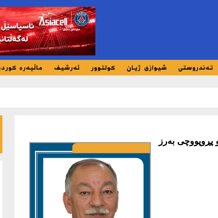
تەندروستی
شیوازی ژیان
کولتوور
ئەرشیف
ماڵپەرە کورد
 پڕوپووچی بەرز