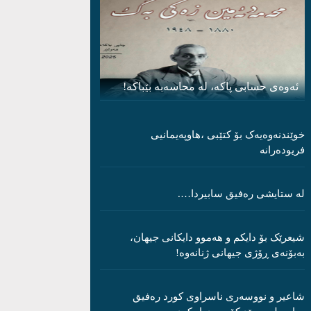
ئەوەی حسابی پاکە، لە محاسەبە بێباکە!
خوێندنەوەیەک بۆ کتێبی ،هاوپەیمانیی
فریودەرانە
لە ستایشی رەفیق سابیردا….
شیعرێک بۆ دایکم و ھەموو دایکانی جیھان،
بەبۆنەی ڕۆژی جیھانی ژنانەوە!
شاعیر و نووسەری ناسراوی کورد رەفیق