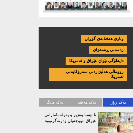
وتاری هەفتانەی گۆڕان
زەمەنی ڕەمەزان
دایەلۆگی نێوان عێراق و ئەمریكا
رووماڵی هەڵبژاردنی سەرۆکایەتی
ئەمریکا
یەک ڕۆژ
یەک هەفتە
یەک مانگ
تا ئێستا وەزیر و پەرلەمانتارانی
عێراق مووچەیان وەرنەگرتووە