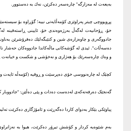
بەیعەت لە مەزارگە" چارەسەر دەکرێن، نەك بە دەستوور.
پڕوپووچی چیتر پەراوێزی کۆمەڵایەتی نییە؛ گۆڕاوە بۆ سیستەمێک
خۆ، ڕۆحانیەت لەگەڵ بەرژەوەندی خۆ، ئایینی ڕاستەقینە ل
جادووگەری و چاوەزارەی شین و کتێبگەلێك دەفرۆشرێن بەناون
دەسەڵات". ئیدی لە گۆشەکانی ماڵەکاندا جادووەکان حەشار ناد
و وەك چارەسەرێك بۆ هەژاری و نەخۆشی و شکست و خیانەت پ
کچێک لە چارەنووسی خۆی دەپرسێت و ڕوقیە (کۆمەڵە ئایەت و 
گەنجێک دەرفەتەکەی لەدەست دەدات و پێی دەڵێن: "جادووبار ک
پیاوێکی بێکار بەدوای کاردا دەگەڕێت و ئامۆژگاری دەکرێت تەل
بەم شێوەیە کردار و کۆشش تیرۆر دەکرێت، هیوا بە نەزانراوی