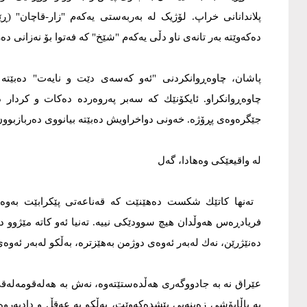
پلاندانانی خراپ. لۆژیک لە بەربەستی یەکەم "زار-قاچان" 
دەکەوێتە بەر تانەی ناو دڵی یەکەم "شێخ" کە فەتوا بۆ نەزانی د
پاشان، چاوەڕوانکردنی "ئەو کەسەی دێت و نایەت" دەبێتە ت
چاوەڕوانکراو. ئایکۆنێك کە سەبر پەروەردە دەکات و کردار 
جێگرەوەی پڕۆژە. خەونی دواخراویش دەبێتە بیانووی دەربازبوون 
لە واقیعێکی وەھادا، گەل
تەنها کاتێك شکست دەهێنێت کە قەناعەتی پێکرابێت بەو
فریادڕەس ھەوڵدان هیچ سوودێکی نییە. تەنیا ئەو کاتە مێژوو د
دەنێژرێن، نەك لەبەر ئەوەی دوژمن بەهێزترە، بەڵکو لەبەر ئەو
عێراق نە بە جادووگەری هەڵدەستێتەوە، نەش بە ھەلەقومەلەقی ب
بە باڵاپۆشی زەینەبی پێشدەکەوێت، بەڵکو بە عەقڵ و دادپەروە