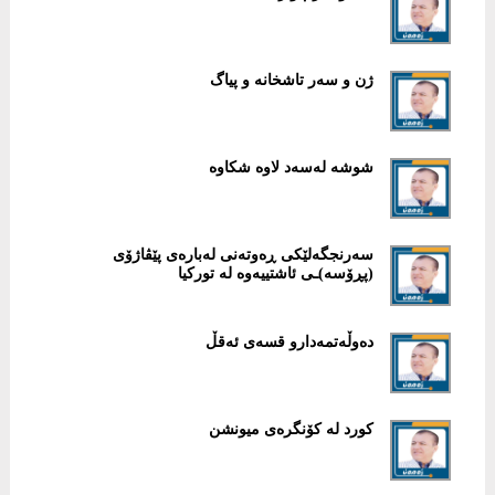
ژن و سەر تاشخانە و پیاگ
شوشە لەسەد لاوە شکاوە
سەرنجگەلێکی ڕەوتەنی لەبارەی پێڤاژۆی
(پڕۆسە)ـی ئاشتییەوە لە تورکیا
دەوڵەتمەدارو قسەی ئەقڵ
کورد لە کۆنگرەی میونشن