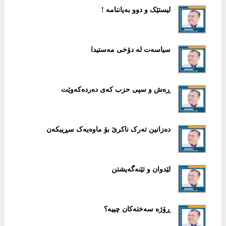
لیستێک و دوو بەیاننامە !
سیاسەت لە دۆخی مەستیدا
ڕەش و سپی حزب کەی دەردەکەوێت
دەزانین تەرک ناکرێ بۆ ماوەیەک سڕیبکەن
لێدوان و تێنەگەیشتن
ڕۆژە سەختەکان چییە؟