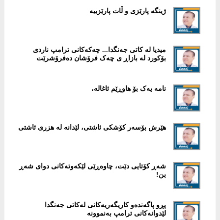
ژینگە پارێزی و ڵات پارێزییە
میدیا لە کاتی جەنگدا... چەکەکانی ترامپ ناردی
بۆکورد لە بازاڕ ی چەک فرۆشان دەفرۆشرێت
نامە یەک بۆ هاوڕێم ئاغالە،
هێرش بۆسەر کۆشکی ئاشتی، لێدانە لە هزری ئاشتی
شەڕ کۆتایی دێت، چاوەڕێی لێکەوتەکانی دوای شەڕ
بن!
پڕو پاگەندەو کاریگەریەکانی لەکاتی جەنگدا
لێدوانەکانی ترامپ بەنموونە