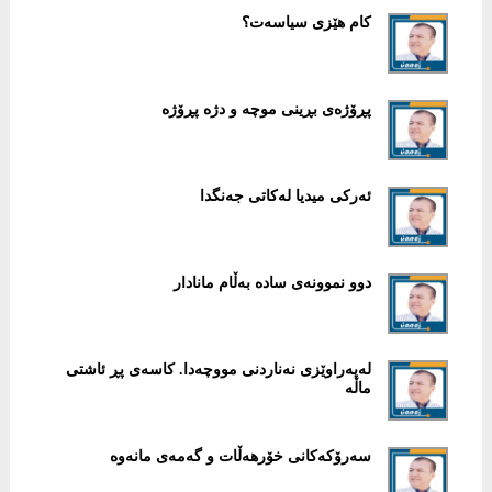
کام هێزی سیاسەت؟
پڕۆژەی بڕینی موچە و دژە پڕۆژە
ئەرکی میدیا لەکاتی جەنگدا
دوو نموونەی سادە بەڵام مانادار
لەپەراوێزی نەناردنی مووچەدا. کاسەی پڕ ئاشتی
ماڵە
سەرۆکەکانی خۆرهەڵات و گەمەی مانەوە