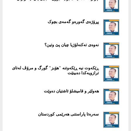
پڕۆژەی گەورەو گەمەی بچوک
نەوەی تەکنەلۆژیا چیان پێ وتین؟
ڕێکەوت نیە ڕێکەوتنە "هۆبز" گورگ و مرۆڤ لەتای
ترازویەکدا دەبینێت
هەولێر و قامیشلۆ ئاشتیان دەوێت
سەرەتا پاراستنی هەرێمی کوردستان