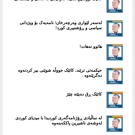
لەسەر لێواری وەرچەرخان؛ نامەیەک بۆ ویژدانی
سیاسی و ڕۆشنبیری کورد!
هاتوو نەهات!
حیکمەتی ترێند، کاتێک جووڵە شوێنی بیر کردنەوە
دەگرێتەوە .
کاتێک ڕق دەبێتە چێژ
لە ساڵیادی ڕۆژنامەگەری کوردیدا با میدیای کوردی
لەوشەی ناشیرین پاککەینەوە