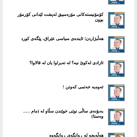
کۆمۆنیستەکانی مۆزەمبیق لەپشت لێدانی کۆرمۆر
بوون
هەڵبژاردن؛ ئایندەی سیاسی عێراق، پێگەی كورد
ئازادی لەکوێ نیە؟ لە تەیراوا یان لە قالاوا؟
ئەوەیە خەتمی کەوتن !
بەبۆنەی ساڵی نوێی خوێندن سڵاو لە (مام …..
وەستا)
هەڵەبجە لە ڕوانگەی ڕوانگەوە