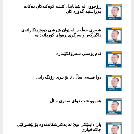
ڕۆچوون لە بێمانایدا، کێشە لاوەکیەکان دەکات
بەڕاستیە گەورە کان
شەڕی حەڵەب لەنێوان هێرشی دووژمنکارانەی
داگیرکەر و بەرگری ڕەوای کوردانەدایە
ئەم پۆستی سەرۆککۆمارە
دوا قسەی ساڵ، نا بۆ بیری زۆنگەرایی
هەموو شت دوای سەری ساڵ
پارا دایمێکی نوێ لە یەكترشكاندنەوە بۆ پێشبڕكێی
چاكەخوازی