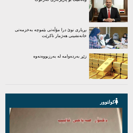
بڕیاری نوێ درا مۆڵەتی بێموچە بەخزمەتی
خانەنشینی هەژمار ناکرێت
زێڕ بەردەوامە لە بەرزبووەنەوە
کولتوور