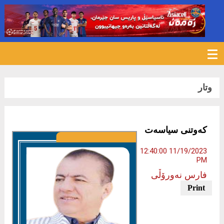
541
وتار
کەوتنی سیاسەت
11/19/2023 12:40:00
PM
فارس نەورۆڵی