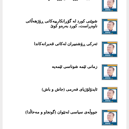
شوێنی کورد لە گۆڕانکارییەکانی ڕۆژهەڵاتی
ناوەڕاست، کورد بەرەو کوێ
ئەرکی ڕۆشنبیران لەکاتی قەیرانەکاندا
زمانی ئێمە شوناسی ئێمەیە
ئایدۆلۆژیای فەرمی (جاش و باش)
جووڵەی سیاسی لەنێوان (گونجاو و مەحاڵدا)