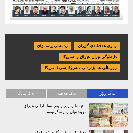
وتاری هەفتانەی گۆڕان
زەمەنی ڕەمەزان
دایەلۆگی نێوان عێراق و ئەمریكا
رووماڵی هەڵبژاردنی سەرۆکایەتی ئەمریکا
یەک ڕۆژ
یەک هەفتە
یەک مانگ
تا ئێستا وەزیر و پەرلەمانتارانی عێراق
مووچەیان وەرنەگرتووە
وەڵامێک بۆ پارێزگاری کەرکوک