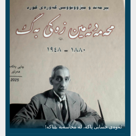
ئەوەی حسابی پاکە، لە محاسەبە بێباکە!