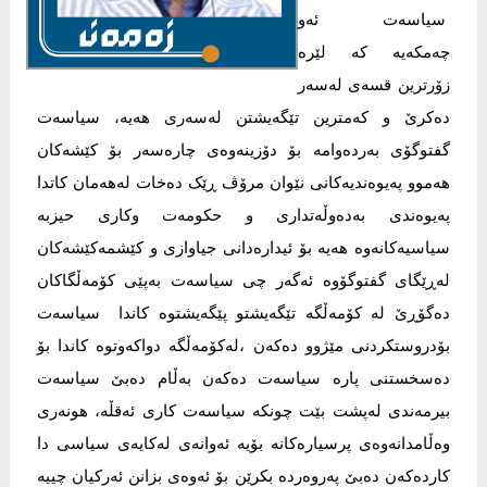
سیاسەت ئەو
چەمکەیە کە لێرە
زۆرترین قسەی لەسەر
دەکرێ و کەمترین تێگەیشتن لەسەری هەیە، سیاسەت
گفتوگۆی بەردەوامە بۆ دۆزینەوەی چارەسەر بۆ کێشەکان
هەموو پەیوەندیەکانی نێوان مرۆڤ ڕێک دەخات لەهەمان کاتدا
پەیوەندی بەدەوڵەتداری و حکومەت وکاری حیزبە
سیاسیەکانەوە هەیە بۆ ئیدارەدانی جیاوازی و کێشمەکێشەکان
لەڕێگای گفتوگۆوە ئەگەر چی سیاسەت بەپێی کۆمەڵگاکان
دەگۆڕێ لە کۆمەڵگە تێگەیشتو پێگەیشتوە کاندا سیاسەت
بۆدروستکردنی مێژوو دەکەن ،لەکۆمەڵگە دواکەوتوە کاندا بۆ
دەسخستنی پارە سیاسەت دەکەن بەڵام دەبێ سیاسەت
بیرمەندی لەپشت بێت چونکە سیاسەت کاری ئەقڵە، هونەری
وەڵامدانەوەی پرسیارەکانە بۆیە ئەوانەی لەکایەی سیاسی دا
کاردەکەن دەبێ پەروەردە بکرێن بۆ ئەوەی بزانن ئەرکیان چییە