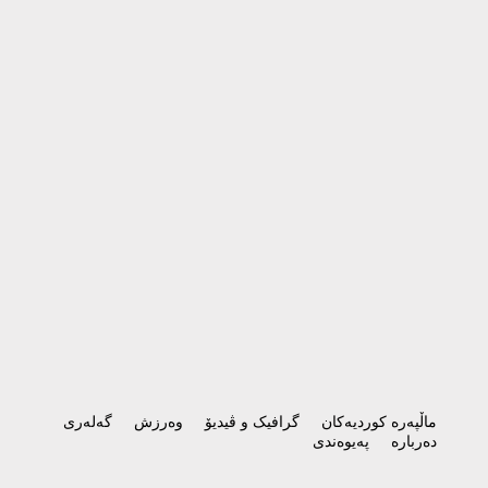
ماڵپەرە کوردیەکان
گرافیک و ڤیدیۆ
وەرزش
گەلەری
دەربارە
پەیوەندی