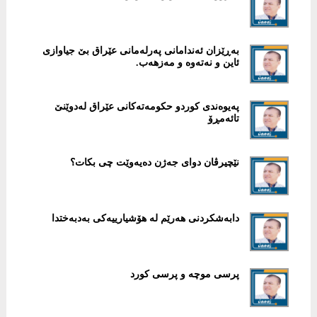
بەڕێزان ئەندامانی پەرلەمانی عێراق بێ جیاوازی
ئاین و نەتەوە و مەزهەب.
پەیوەندی کوردو حکومەتەکانی عێراق لەدوێنێ
تائەمڕۆ
نێچیرڤان دوای جەژن دەیەوێت چی بکات؟
دابەشکردنی ھەرێم لە ھۆشیارییەکی بەدبەختدا
پرسی موچە و پرسی کورد