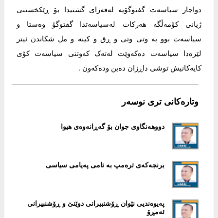
دواجار سیاسەت گفتوگۆیە لەفەزای گشتیدا بۆ ڕێکخستنی
ژیانی کۆمەڵگە هەرکات لەسیاسەتدا گفتوگۆ وەستا و
سیاسەت بوو بە وتی وتی و ڕق و کینە و مل شکاندن ئیتر
لێرەدا سیاسەت دەکەوێت لەتەک کەوتنی سیاسەت کۆی
کایەکانیش توشی داڕزان دەبن ودەکەون .
وتارەکانی تری نوسەر
دووهەنگاوی جوان بۆ گەڕانەوەی هیوا
برنجەکەی ترەمپ بە تامی پەیامی سیاسی
پەیوەندیی نێوان ڕۆشنبیرانی دوێنێ و ڕۆشنبیرانی
ئەمڕۆ