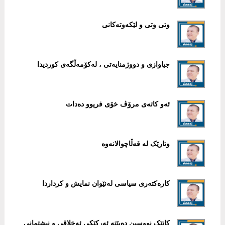
وتی وتی و لێکەوتەکانی
جیاوازی و دووژمنایەتی ، لەکۆمەڵگەی کوردیدا
ئەو كاتەی مرۆڤ خۆی فریوو دەدات
وتارێک لە قەڵاچوالانەوە
کارەکتەری سیاسی لەنێوان نمایش و کرداردا
کاتێک نووسین دەبێتە ئەرکێکی ئەخلاقی و نیشتمانی