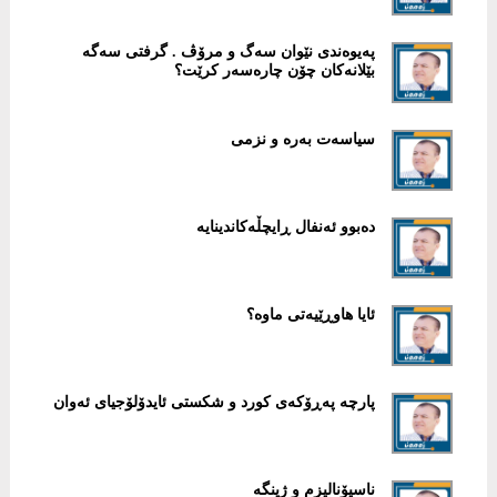
پەیوەندی نێوان سەگ و مرۆڤ . گرفتی سەگە
بێلانەکان چۆن چارەسەر کرێت؟
سیاسەت بەرە و نزمی
دەبوو ئەنفال ڕایچڵەکاندینایە
ئایا هاوڕێیەتی ماوە؟
پارچە پەڕۆکەی کورد و شکستی ئایدۆلۆجیای ئەوان
ناسیۆنالیزم و ژینگە