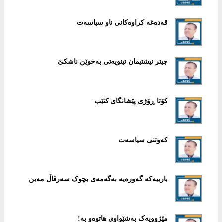
قەدەغە کراوەکانی ناو سیاسەت
چیتر نیشتیمان تینویەتی بەخوێن ناشکێ
کۆتا ڕۆژی پێشانگای کتێب
کەوتنی سیاسەت
یارییەکە گەورەیە بەگەمەی بچوک سەرقاڵ مەبن
مێژوویەک بەشێواوی هاتوەو بە!