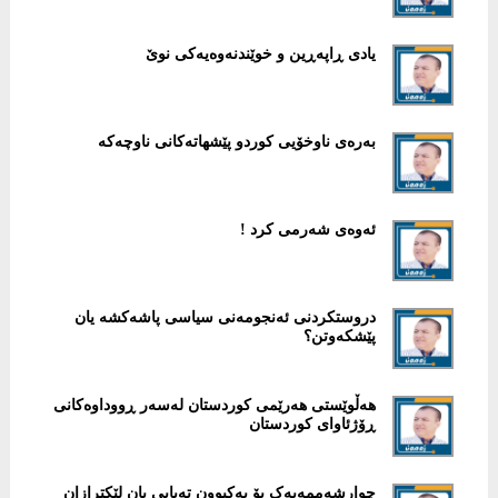
یادی ڕاپەڕین و خوێندنەوەیەکی نوێ
بەرەی ناوخۆیی کوردو پێشهاتەکانی ناوچەکە
ئەوەی شەرمی کرد !
دروستکردنی ئەنجومەنی سیاسی پاشەکشە یان
پێشکەوتن؟
هەڵوێستی هەرێمی کوردستان لەسەر ڕووداوەکانی
ڕۆژئاوای کوردستان
چوارشەممەیەک بۆ یەکبوون تەبایی یان لێکترازان