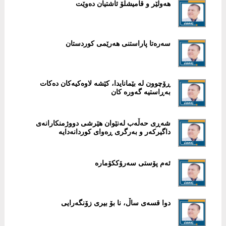
هەولێر و قامیشلۆ ئاشتیان دەوێت
سەرەتا پاراستنی هەرێمی کوردستان
ڕۆچوون لە بێمانایدا، کێشە لاوەکیەکان دەکات
بەڕاستیە گەورە کان
شەڕی حەڵەب لەنێوان هێرشی دووژمنکارانەی
داگیرکەر و بەرگری ڕەوای کوردانەدایە
ئەم پۆستی سەرۆککۆمارە
دوا قسەی ساڵ، نا بۆ بیری زۆنگەرایی