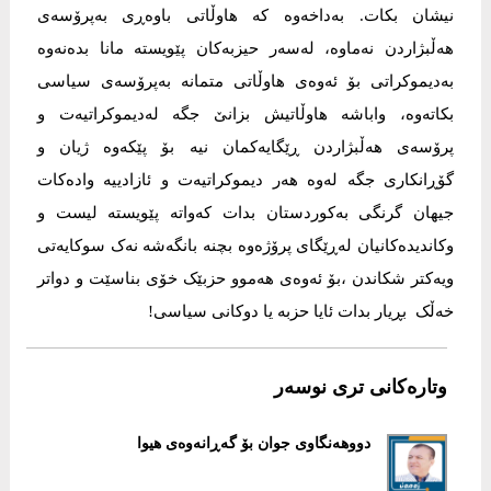
نیشان بکات. بەداخەوە کە هاوڵاتی باوەڕی بەپرۆسەی
هەڵبژاردن نەماوە، لەسەر حیزبەکان پێویستە مانا بدەنەوە
بەدیموکراتی بۆ ئەوەی هاوڵاتی متمانە بەپرۆسەی سیاسی
بکاتەوە، واباشە هاوڵاتیش بزانێ جگە لەدیموکراتیەت و
پرۆسەی هەڵبژاردن ڕێگایەکمان نیە بۆ پێکەوە ژیان و
گۆڕانکاری جگە لەوە هەر دیموکراتیەت و ئازادییە وادەکات
جیهان گرنگی بەکوردستان بدات کەواتە پێویستە لیست و
وکاندیدەکانیان لەڕێگای پرۆژەوە بچنە بانگەشە نەک سوکایەتی
ویەکتر شکاندن ،بۆ ئەوەی هەموو حزبێک خۆی بناسێت و دواتر
خەڵک بڕیار بدات ئایا حزبە یا دوکانی سیاسی!
وتارەکانی تری نوسەر
دووهەنگاوی جوان بۆ گەڕانەوەی هیوا