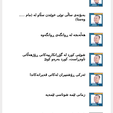
بەبۆنەی ساڵی نوێی خوێندن سڵاو لە (مام …..
وەستا)
هەڵەبجە لە ڕوانگەی ڕوانگەوە
شوێنی کورد لە گۆڕانکارییەکانی ڕۆژهەڵاتی
ناوەڕاست، کورد بەرەو کوێ
ئەرکی ڕۆشنبیران لەکاتی قەیرانەکاندا
زمانی ئێمە شوناسی ئێمەیە