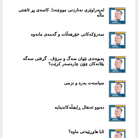
لەپەراوێزی نەناردنی مووچەدا. کاسەی پڕ ئاشتی
ماڵە
سەرۆکەکانی خۆرهەڵات و گەمەی مانەوە
پەیوەندی نێوان سەگ و مرۆڤ . گرفتی سەگە
بێلانەکان چۆن چارەسەر کرێت؟
سیاسەت بەرە و نزمی
دەبوو ئەنفال ڕایچڵەکاندینایە
ئایا هاوڕێیەتی ماوە؟