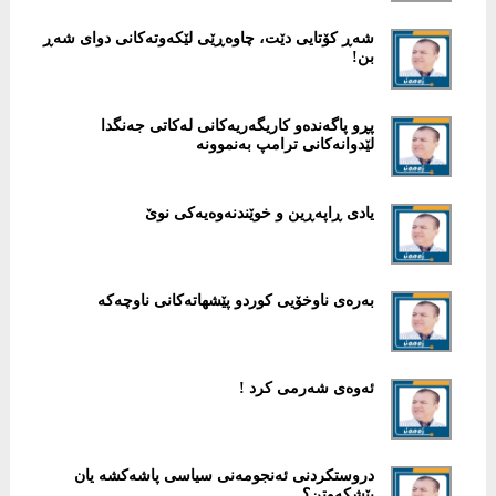
شەڕ کۆتایی دێت، چاوەڕێی لێکەوتەکانی دوای شەڕ
بن!
پڕو پاگەندەو کاریگەریەکانی لەکاتی جەنگدا
لێدوانەکانی ترامپ بەنموونە
یادی ڕاپەڕین و خوێندنەوەیەکی نوێ
بەرەی ناوخۆیی کوردو پێشهاتەکانی ناوچەکە
ئەوەی شەرمی کرد !
دروستکردنی ئەنجومەنی سیاسی پاشەکشە یان
پێشکەوتن؟