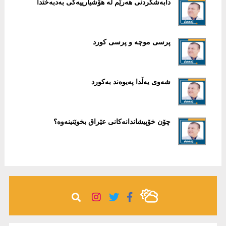
دابەشکردنی ھەرێم لە ھۆشیارییەکی بەدبەختدا
پرسی موچە و پرسی کورد
شەوی یەڵدا پەیوەند بەکورد
چۆن خۆپیشاندانەکانی عێراق بخوێنینەوە؟