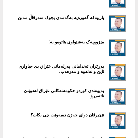
یارییەکە گەورەیە بەگەمەی بچوک سەرقاڵ مەبن
مێژوویەک بەشێواوی هاتوەو بە!
بەڕێزان ئەندامانی پەرلەمانی عێراق بێ جیاوازی
ئاین و نەتەوە و مەزهەب.
پەیوەندی کوردو حکومەتەکانی عێراق لەدوێنێ
تائەمڕۆ
نێچیرڤان دوای جەژن دەیەوێت چی بکات؟