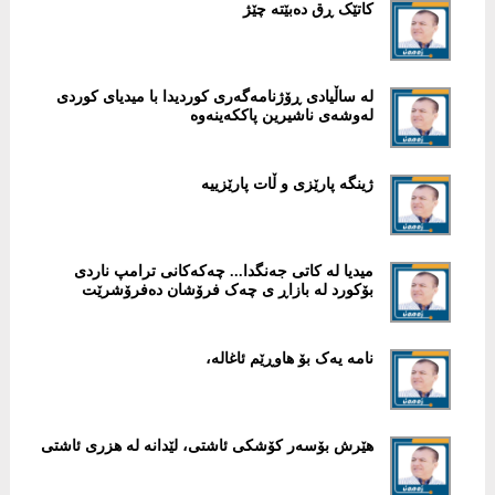
کاتێک ڕق دەبێتە چێژ
لە ساڵیادی ڕۆژنامەگەری کوردیدا با میدیای کوردی
لەوشەی ناشیرین پاککەینەوە
ژینگە پارێزی و ڵات پارێزییە
میدیا لە کاتی جەنگدا... چەکەکانی ترامپ ناردی
بۆکورد لە بازاڕ ی چەک فرۆشان دەفرۆشرێت
نامە یەک بۆ هاوڕێم ئاغالە،
هێرش بۆسەر کۆشکی ئاشتی، لێدانە لە هزری ئاشتی