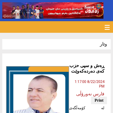
679
وتار
ڕەش و سپی حزب
کەی دەردەکەوێت
8/22/2024 1:17:00
PM
فارس نەورۆڵی
لە کۆمەڵگەی