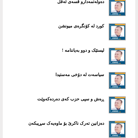
دەوڵەتمەدارو قسەی ئەقڵ
کورد لە کۆنگرەی میونشن
لیستێک و دوو بەیاننامە !
سیاسەت لە دۆخی مەستیدا
ڕەش و سپی حزب کەی دەردەکەوێت
دەزانین تەرک ناکرێ بۆ ماوەیەک سڕیبکەن