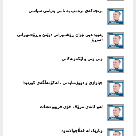
برنجەکەی ترەمپ بە تامی پەیامی سیاسی
پەیوەندیی نێوان ڕۆشنبیرانی دوێنێ و ڕۆشنبیرانی
ئەمڕۆ
وتی وتی و لێکەوتەکانی
جیاوازی و دووژمنایەتی ، لەکۆمەڵگەی کوردیدا
ئەو كاتەی مرۆڤ خۆی فریوو دەدات
وتارێک لە قەڵاچوالانەوە