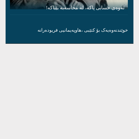
ئەوەی حسابی پاکە، لە محاسەبە بێباکە!
خوێندنەوەیەک بۆ کتێبی ،هاوپەیمانیی فریودەرانە