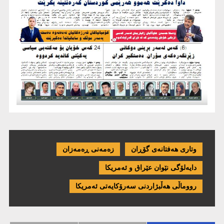
وتاری هەفتانەی گۆڕان
زەمەنی ڕەمەزان
دایەلۆگی نێوان عێراق و ئەمریكا
رووماڵی هەڵبژاردنی سەرۆکایەتی ئەمریکا