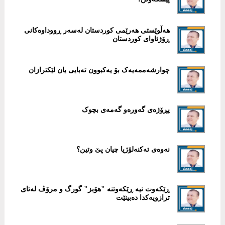
هەڵوێستی هەرێمی کوردستان لەسەر ڕووداوەکانی
ڕۆژئاوای کوردستان
چوارشەممەیەک بۆ یەکبوون تەبایی یان لێکترازان
پڕۆژەی گەورەو گەمەی بچوک
نەوەی تەکنەلۆژیا چیان پێ وتین؟
ڕێکەوت نیە ڕێکەوتنە "هۆبز" گورگ و مرۆڤ لەتای
ترازویەکدا دەبینێت