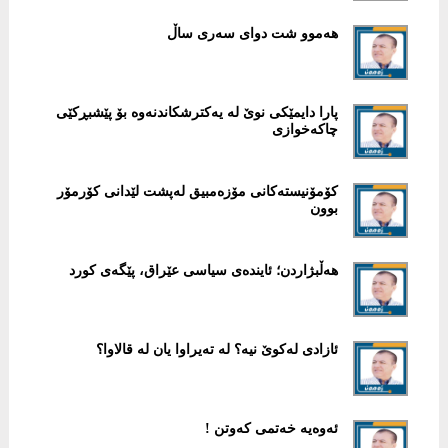
هەموو شت دوای سەری ساڵ
پارا دایمێکی نوێ لە یەكترشكاندنەوە بۆ پێشبڕكێی
چاكەخوازی
کۆمۆنیستەکانی مۆزەمبیق لەپشت لێدانی کۆرمۆر
بوون
هەڵبژاردن؛ ئایندەی سیاسی عێراق، پێگەی كورد
ئازادی لەکوێ نیە؟ لە تەیراوا یان لە قالاوا؟
ئەوەیە خەتمی کەوتن !