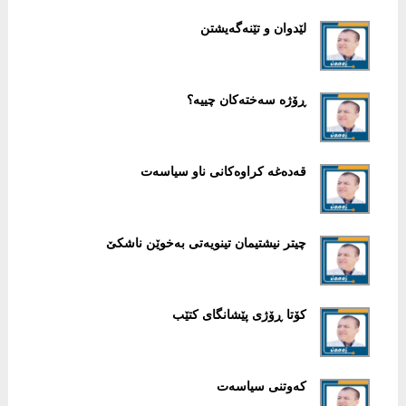
لێدوان و تێنەگەیشتن
ڕۆژە سەختەکان چییە؟
قەدەغە کراوەکانی ناو سیاسەت
چیتر نیشتیمان تینویەتی بەخوێن ناشکێ
کۆتا ڕۆژی پێشانگای کتێب
کەوتنی سیاسەت