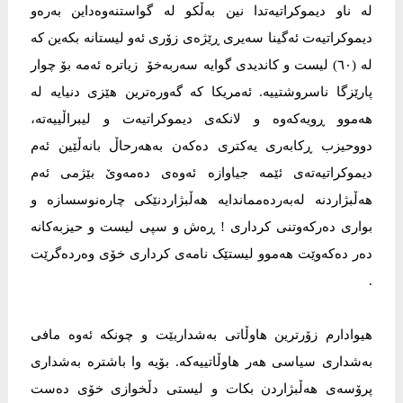
لە ناو دیموکراتیەتدا نین بەڵکو لە گواستنەوەداین بەرەو
دیموکراتیەت ئەگینا سەیری ڕێژەی زۆری ئەو لیستانە بکەین کە
لە (٦٠) لیست و کاندیدی گوایە سەربەخۆ زیاترە ئەمە بۆ چوار
پارێزگا ناسروشتییە. ئەمریکا کە گەورەترین هێزی دنیایە لە
هەموو ڕویەکەوە و لانکەی دیموکراتیەت و لیبراڵییەتە،
دووحیزب ڕکابەری یەکتری دەکەن بەهەرحاڵ بانەڵێین ئەم
دیموکراتیەتەی ئێمە جیاوازە ئەوەی دەمەوێ بێژمی ئەم
هەڵبژاردنە لەبەردەمماندایە هەڵبژاردنێکی چارەنوسسازە و
بواری دەرکەوتنی کرداری ! ڕەش و سپی لیست و حیزبەکانە
دەر دەکەوێت هەموو لیستێک نامەی کرداری خۆی وەردەگرێت
.
هیوادارم زۆرترین هاوڵاتی بەشداربێت و چونکە ئەوە مافی
بەشداری سیاسی هەر هاوڵاتییەکە. بۆیە وا باشترە بەشداری
پرۆسەی هەڵبژاردن بکات و لیستی دڵخوازی خۆی دەست