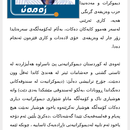
دیموکرات و مەدەنیدا
حزب وەزیفەی گرنگی
هەیە، کاری ئەرێنی
لەسەر هەموو کایەکان دەکات، بەڵام لەکۆمەڵگەی سەرەتایدا
زۆر جار لە وەزیفەی خۆی لادەدات و کاری قێزەون ئەنجام
دەدا.
ئەوەی لە کوردستان دیموکراتیەتی پێ ناسراوە هەڵبژاردنە لە
ئاستی گشتی و حەشامات ئیتر لە هەندێ کاتدا ئەقڵ وون
دەبێت. جۆرج ترابیشی دەڵێ: (دیموکراتیەت لە سندوقەکانی
دەنگداندا ڕوونادات ،بەڵکو لەسندوقی مێشکدا بەدی دێت) واتە
هوشیاری تاک و کۆمەڵگە ماناو شێوازی دیموکراتیەت دیاری
دەکات کۆمەڵگە هوشیار نەکرێتەوە یاخود هوشیار نەبێت هیچ
پەیام و فەلسەفەیەک تێیدا گەشەناکات ،دەکرێ بڵێین ئەم دۆخە
یاخود ئەم تایپە لەدیموکراتیەتی تاڕادەیەک ئاساییە ، چونکە ئێمە