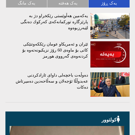
یەک ڕۆژ
یەک هەفتە
یەک مانگ
یەكەمین هەڵوێستی رێكخراو دژ بە
پارێزگارە توركمانەكەی كەركوك دەنگی
لێبەرزبوەوە
ئێران و ئەمریكاو عومان رێككەوتنێكی
كاتی بۆ ماوەی 60 رۆژ نزیكبونەتەوە بۆ
كردنەوەی گەرووی هورمز
دەوڵەت باخچەلی داوای ئازادکردنی
عەبدوڵڵا ئۆجەلان و سەڵاحەدین دەمیرتاش
دەکات
کولتوور