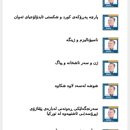
پارچە پەڕۆکەی کورد و شکستی ئایدۆلۆجیای ئەوان
ناسیۆنالیزم و ژینگە
ژن و سەر تاشخانە و پیاگ
شوشە لەسەد لاوە شکاوە
سەرنجگەلێکی ڕەوتەنی لەبارەی پێڤاژۆی
(پڕۆسە)ـی ئاشتییەوە لە تورکیا