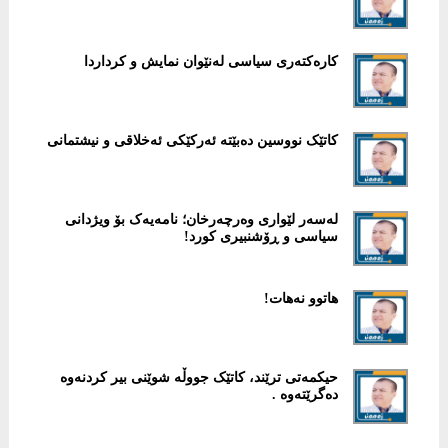
کارەکتەری سیاسی لەنێوان نمایش و کرداردا
کاتێک نووسین دەبێتە ئەرکێکی ئەخلاقی و نیشتمانی
لەسەر لێواری وەرچەرخان؛ نامەیەک بۆ ویژدانی
سیاسی و ڕۆشنبیری کورد!
هاتوو نەهات!
حیکمەتی ترێند، کاتێک جووڵە شوێنی بیر کردنەوە
دەگرێتەوە .