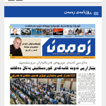
ڕۆژنامەی زەمەن