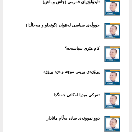
ئایدۆلۆژیای فەرمی (جاش و باش)
جووڵەی سیاسی لەنێوان (گونجاو و مەحاڵدا)
کام هێزی سیاسەت؟
پڕۆژەی بڕینی موچە و دژە پڕۆژە
ئەرکی میدیا لەکاتی جەنگدا
دوو نموونەی سادە بەڵام مانادار