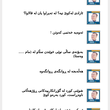
ئازادی لەکوێ نیە؟ لە تەیراوا یان لە قالاوا؟
ئەوەیە خەتمی کەوتن !
بەبۆنەی ساڵی نوێی خوێندن سڵاو لە (مام …..
وەستا)
هەڵەبجە لە ڕوانگەی ڕوانگەوە
شوێنی کورد لە گۆڕانکارییەکانی ڕۆژهەڵاتی
ناوەڕاست، کورد بەرەو کوێ