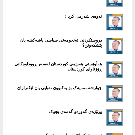
ئەوەی شەرمی کرد !
دروستکردنی ئەنجومەنی سیاسی پاشەکشە یان
پێشکەوتن؟
هەڵوێستی هەرێمی کوردستان لەسەر ڕووداوەکانی
ڕۆژئاوای کوردستان
چوارشەممەیەک بۆ یەکبوون تەبایی یان لێکترازان
پڕۆژەی گەورەو گەمەی بچوک