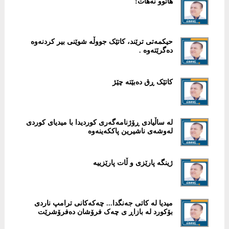
هاتوو نەهات!
حیکمەتی ترێند، کاتێک جووڵە شوێنی بیر کردنەوە
دەگرێتەوە .
کاتێک ڕق دەبێتە چێژ
لە ساڵیادی ڕۆژنامەگەری کوردیدا با میدیای کوردی
لەوشەی ناشیرین پاککەینەوە
ژینگە پارێزی و ڵات پارێزییە
میدیا لە کاتی جەنگدا... چەکەکانی ترامپ ناردی
بۆکورد لە بازاڕ ی چەک فرۆشان دەفرۆشرێت