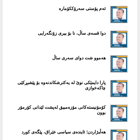
ئەم پۆستی سەرۆککۆمارە
دوا قسەی ساڵ، نا بۆ بیری زۆنگەرایی
هەموو شت دوای سەری ساڵ
پارا دایمێکی نوێ لە یەكترشكاندنەوە بۆ پێشبڕكێی
چاكەخوازی
کۆمۆنیستەکانی مۆزەمبیق لەپشت لێدانی کۆرمۆر
بوون
هەڵبژاردن؛ ئایندەی سیاسی عێراق، پێگەی كورد