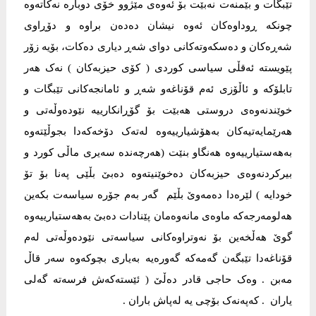
تێبگات و بێمنەت نەبێت بۆ ئەوەی مێژوو خۆی دوبارە نەکاتەوە
چونکە ڕوداوەکان ئەوە نیشان دەدەن براوە و دۆڕاوی
شەڕەکان و دەسکەوتەکانی دوای شەڕ دیاری دەکات، بۆیە زۆر
پێویستە ئەقڵی سیاسی کوردی ( کۆی حیزبەکان ) نەک هەر
تابلۆکە و ئاڵۆزی ئەم قۆناغەو شەڕ و ئامانجەکانی تێبگات و
خوێندنەوەی دروستی هەبێت بۆ گۆڕانکارییە نێودەوڵەتی و
هەرێمایەتیەکان بەهۆشیارییەوە لەتەک دۆخەکەدا بجوڵێتەوە
بەهەستیارییەوە هەنگاو بنێت (هەرچەندە سەیری ماڵی کورد و
بیرکردنەوەی حیزبەکان دەخوێنیتەوە دەبێ بڵێی پەنا بۆ تۆ
خودایە ) لێرەدا دەمەوێ بڵێم گەر بەم جۆرە سیاسەت بکەین
هەلومەرجەکە ماوەی مانەوەمان پێنادات دەبێ بەهەستیارییەوە
گوێ هەڵخەین بۆ نەوتراوەکانی سیاسەتی نێودەوڵەتی لەم
قۆناغەدا تێبگەن گەمەکە گەورەیە بەیاری بچوکەوە سەر قاڵ
مەبن . وەک حاجی قادر دەڵێ ( ئێستەکەش فرسەتە گەلی
یاران . کەپەنەک بۆچی یە لەپاش باران .