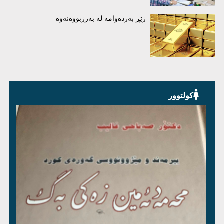
زێڕ بەردەوامە لە بەرزبووەنەوە
کولتوور