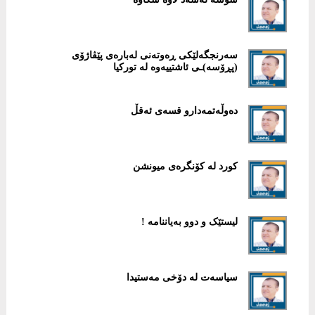
سەرنجگەلێکی ڕەوتەنی لەبارەی پێڤاژۆی
(پڕۆسە)ـی ئاشتییەوە لە تورکیا
دەوڵەتمەدارو قسەی ئەقڵ
کورد لە کۆنگرەی میونشن
لیستێک و دوو بەیاننامە !
سیاسەت لە دۆخی مەستیدا