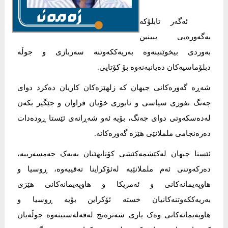
ئەگەر تابلۆکە
بەگەورەیی ببینین
بەوردی بیخوێنینەوە بەریەککەوتنە سەربازی و جوڵە
دبلۆماسیەکان دەیانبەنەوە بۆ کۆتایی.
شەڕە گەورەکانی جیهان کە زلهێزەکان کاریان دەکرد دوای
جەنگ نفوزی سیاسی و ئابوری خۆیان فراوان و جێگیر بکەن
لەدەسکەوتی دوای جەنگ، بۆیە ئەو شەڕانەی ئێستا ڕودەدات
دەرەنجامی ململانێی هێزە گەورەکانە.
ئێستا جیهان لەکێشمەکێشی کۆتایهێنان بەیەک جەمسەرییە،
دەرکەوتنی ئەم ململانێیە لەئۆکراینا تەقییەوە، ڕوسیا و
هاوپەیمانەکانی و ئەمریکا و هاوپەیمانەکانی هێزی
بەریەککەوتنەکانیان خستە ئۆکراین بۆیە ڕوسیا و
هاوپەیمانەکانی وەک یاری شەترەنج لەفەلەستینەوە جوڵەیان