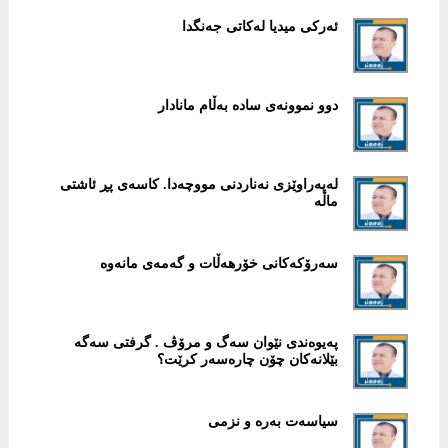
ئەرکی میدیا لەکاتی جەنگدا
دوو نموونەی سادە بەڵام مانادار
لەپەراوێزی نەناردنی مووچەدا. کاسەی پڕ ئاشتی
ماڵە
سەرۆکەکانی خۆرهەڵات و گەمەی مانەوە
پەیوەندی نێوان سەگ و مرۆڤ . گرفتی سەگە
بێلانەکان چۆن چارەسەر کرێت؟
سیاسەت بەرە و نزمی