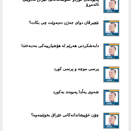
تائەمڕۆ
نێچیرڤان دوای جەژن دەیەوێت چی بکات؟
دابەشکردنی ھەرێم لە ھۆشیارییەکی بەدبەختدا
پرسی موچە و پرسی کورد
شەوی یەڵدا پەیوەند بەکورد
چۆن خۆپیشاندانەکانی عێراق بخوێنینەوە؟