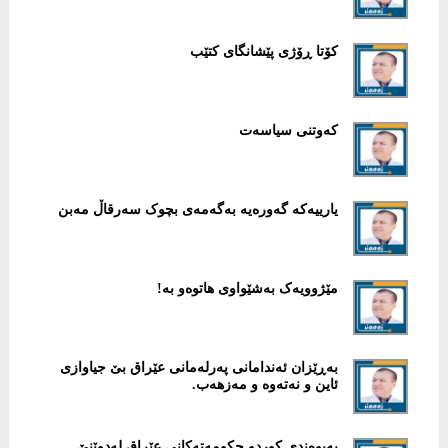
کۆتا ڕۆژی پێشانگای کتێب
کەوتنی سیاسەت
یارییەکە گەورەیە بەگەمەی بچوک سەرقاڵ مەبن
مێژوویەک بەشێواوی هاتوەو بە!
بەڕێزان ئەندامانی پەرلەمانی عێراق بێ جیاوازی
ئاین و نەتەوە و مەزهەب.
پەیوەندی کوردو حکومەتەکانی عێراق لەدوێنێ