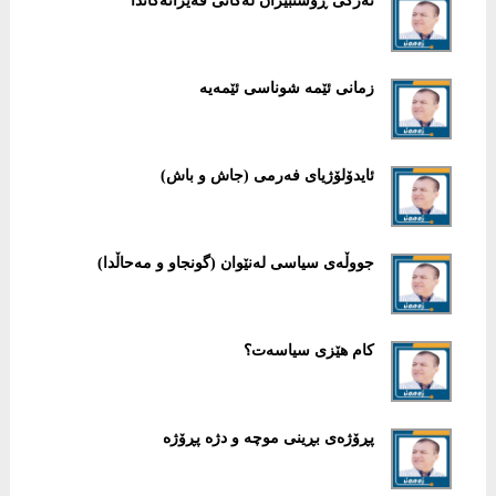
ئەرکی ڕۆشنبیران لەکاتی قەیرانەکاندا
زمانی ئێمە شوناسی ئێمەیە
ئایدۆلۆژیای فەرمی (جاش و باش)
جووڵەی سیاسی لەنێوان (گونجاو و مەحاڵدا)
کام هێزی سیاسەت؟
پڕۆژەی بڕینی موچە و دژە پڕۆژە