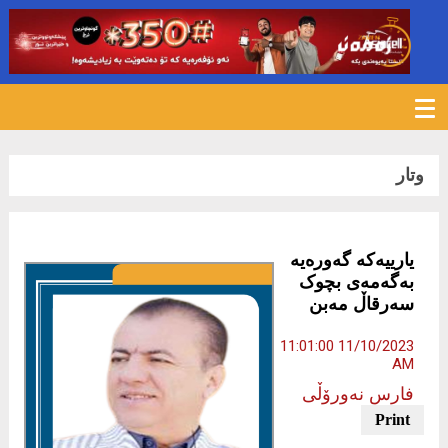
497
وتار
یارییەکە گەورەیە
بەگەمەی بچوک
سەرقاڵ مەبن
11/10/2023 11:01:00
AM
فارس نەورۆڵی