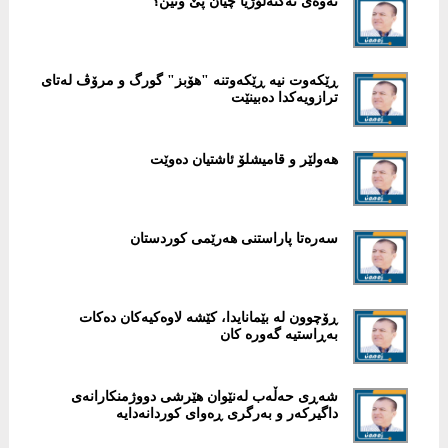
نەوەی تەکنەلۆژیا چیان پێ وتین؟
ڕێکەوت نیە ڕێکەوتنە "هۆبز" گورگ و مرۆڤ لەتای
ترازویەکدا دەبینێت
هەولێر و قامیشلۆ ئاشتیان دەوێت
سەرەتا پاراستنی هەرێمی کوردستان
ڕۆچوون لە بێمانایدا، کێشە لاوەکیەکان دەکات
بەڕاستیە گەورە کان
شەڕی حەڵەب لەنێوان هێرشی دووژمنکارانەی
داگیرکەر و بەرگری ڕەوای کوردانەدایە