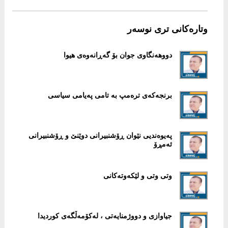
وتارەکانی تری نوسەر
دووهەنگاوی جوان بۆ گەڕانەوەی هیوا
برنجەکەی ترەمپ بە تامی پەیامی سیاسی
پەیوەندیی نێوان ڕۆشنبیرانی دوێنێ و ڕۆشنبیرانی
ئەمڕۆ
وتی وتی و لێکەوتەکانی
جیاوازی و دووژمنایەتی ، لەکۆمەڵگەی کوردیدا