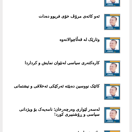
ئەو كاتەی مرۆڤ خۆی فریوو دەدات
وتارێک لە قەڵاچوالانەوە
کارەکتەری سیاسی لەنێوان نمایش و کرداردا
کاتێک نووسین دەبێتە ئەرکێکی ئەخلاقی و نیشتمانی
لەسەر لێواری وەرچەرخان؛ نامەیەک بۆ ویژدانی
سیاسی و ڕۆشنبیری کورد!