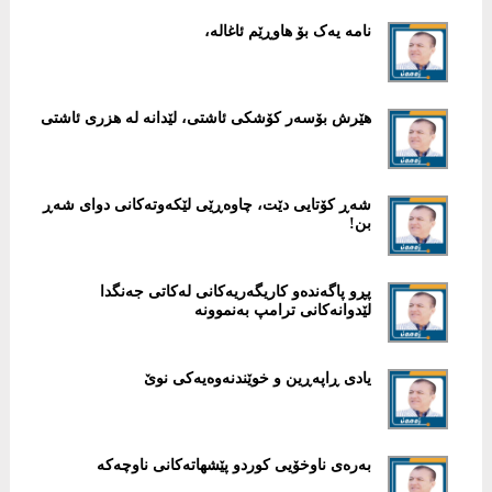
نامە یەک بۆ هاوڕێم ئاغالە،
هێرش بۆسەر کۆشکی ئاشتی، لێدانە لە هزری ئاشتی
شەڕ کۆتایی دێت، چاوەڕێی لێکەوتەکانی دوای شەڕ
بن!
پڕو پاگەندەو کاریگەریەکانی لەکاتی جەنگدا
لێدوانەکانی ترامپ بەنموونە
یادی ڕاپەڕین و خوێندنەوەیەکی نوێ
بەرەی ناوخۆیی کوردو پێشهاتەکانی ناوچەکە