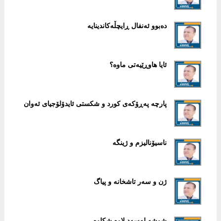
دەبوو ئەنفال ڕایچڵەکاندینایە
ئایا هاوڕێیەتی ماوە؟
پارچە پەڕۆکەی کورد و شکستی ئایدۆلۆجیای ئەوان
ناسیۆنالیزم و ژینگە
ژن و سەر تاشخانە و پیاگ
شوشە لەسەد لاوە شکاوە