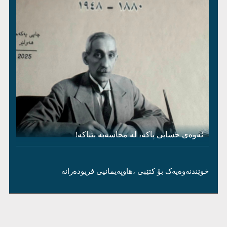
ئەوەی حسابی پاکە، لە محاسەبە بێباکە!
خوێندنەوەیەک بۆ کتێبی ،هاوپەیمانیی فریودەرانە