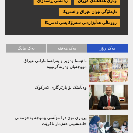
وتاری هەفتانەی گۆڕان
زەمەنی ڕەمەزان
دایەلۆگی نێوان عێراق و ئەمریكا
رووماڵی هەڵبژاردنی سەرۆکایەتی ئەمریکا
یەک ڕۆژ
یەک هەفتە
یەک مانگ
تا ئێستا وەزیر و پەرلەمانتارانی عێراق
مووچەیان وەرنەگرتووە
وەڵامێک بۆ پارێزگاری کەرکوک
بڕیاری نوێ درا مۆڵەتی بێموچە بەخزمەتی
خانەنشینی هەژمار ناکرێت