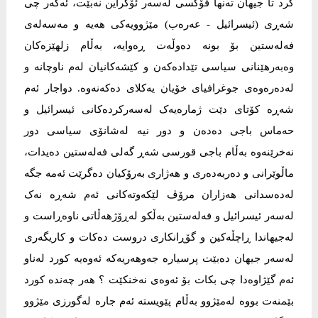
کرد تا جیهان تەنها فۆکسی لەسەر ئۆکراین نەبێت، ئەگەر چی
شەڕی (ئیسرائیل - عەرەب) مێژوویەکی هەیە و مەسەلەی
فەلەستین بۆ بونە دەوڵەت ڕەوایە، بەڵام زلهێزەکان
وەبەرهێنانی سیاسی تێدادەکەن و کێشەکانیان لەم ناوچانە و
لەدەرەوەی جوغرافیای خۆیان یەکلای دەکەنەوە. دواجار ئەم
شەڕە کۆتای دێت ژمارەیەک لەسەرکردەکانی ئیسرائیل و
حەماس باجی دەدەن و دور نیە لەشانۆی سیاسی دور
نەخرێنەوە بەڵام باجی قورسی شەڕ گەلی فەلەستین دەیدات،
ماڵوێرانی و دەربەدەری و هەژاری بەرۆکیان دەگرێت ئەمە جگە
لەدەسدانی هەزاران مرۆڤ لێکەوتەکانی ئەم شەڕە نەک
لەسەر ئیسرائیل و فەلەستین بەڵکو لەڕۆژهەڵاتی ناوەڕاست و
لەجیهاندا ڕاچڵەکین و گۆڕانکاری دروست دەکات و کاریگەری
لەسەر جیهان دەبێت پرسیارە جەوهەریەکە ئەوەیە کورد لەناو
ئەم گێژاوەدا چی بکات بۆ ئەوەی نەخنکێت ؟ هەر چەندە کورد
بێمنەت بووە لەمێژوو بەڵام پێویستە ئەم جارە لەگورزی مێژوو