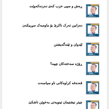
ڕەش و سپی حزب کەی دەردەکەوێت
دەزانین تەرک ناکرێ بۆ ماوەیەک سڕیبکەن
لێدوان و تێنەگەیشتن
ڕۆژە سەختەکان چییە؟
قەدەغە کراوەکانی ناو سیاسەت
چیتر نیشتیمان تینویەتی بەخوێن ناشکێ