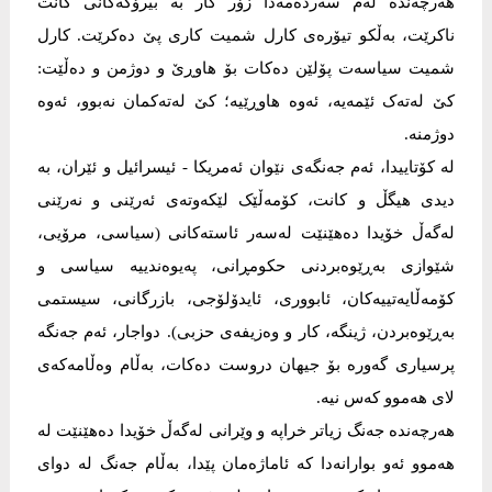
هەرچەندە لەم سەردەمەدا زۆر کار بە بیرۆکەکانی کانت
ناکرێت، بەڵکو تیۆرەی کارل شمیت کاری پێ دەکرێت. کارل
شمیت سیاسەت پۆلێن دەکات بۆ هاوڕێ و دوژمن و دەڵێت:
کێ لەتەک ئێمەیە، ئەوە هاوڕێیە؛ کێ لەتەکمان نەبوو، ئەوە
دوژمنە.
لە کۆتاییدا، ئەم جەنگەی نێوان ئەمریکا - ئیسرائیل و ئێران، بە
دیدی هیگڵ و کانت، کۆمەڵێک لێکەوتەی ئەرێنی و نەرێنی
لەگەڵ خۆیدا دەهێنێت لەسەر ئاستەکانی (سیاسی، مرۆیی،
شێوازی بەڕێوەبردنی حکومڕانی، پەیوەندییە سیاسی و
کۆمەڵایەتییەکان، ئابووری، ئایدۆلۆجی، بازرگانی، سیستمی
بەڕێوەبردن، ژینگە، کار و وەزیفەی حزبی). دواجار، ئەم جەنگە
پرسیاری گەورە بۆ جیهان دروست دەکات، بەڵام وەڵامەکەی
لای هەموو کەس نیە.
هەرچەندە جەنگ زیاتر خراپە و وێرانی لەگەڵ خۆیدا دەهێنێت لە
هەموو ئەو بوارانەدا کە ئاماژەمان پێدا، بەڵام جەنگ لە دوای