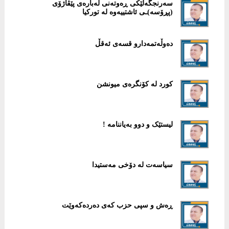
سەرنجگەلێکی ڕەوتەنی لەبارەی پێڤاژۆی
(پڕۆسە)ـی ئاشتییەوە لە تورکیا
دەوڵەتمەدارو قسەی ئەقڵ
کورد لە کۆنگرەی میونشن
لیستێک و دوو بەیاننامە !
سیاسەت لە دۆخی مەستیدا
ڕەش و سپی حزب کەی دەردەکەوێت