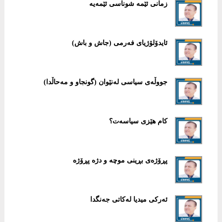
زمانی ئێمە شوناسی ئێمەیە
ئایدۆلۆژیای فەرمی (جاش و باش)
جووڵەی سیاسی لەنێوان (گونجاو و مەحاڵدا)
کام هێزی سیاسەت؟
پڕۆژەی بڕینی موچە و دژە پڕۆژە
ئەرکی میدیا لەکاتی جەنگدا