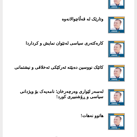
وتارێک لە قەڵاچوالانەوە
کارەکتەری سیاسی لەنێوان نمایش و کرداردا
کاتێک نووسین دەبێتە ئەرکێکی ئەخلاقی و نیشتمانی
لەسەر لێواری وەرچەرخان؛ نامەیەک بۆ ویژدانی
سیاسی و ڕۆشنبیری کورد!
هاتوو نەهات!