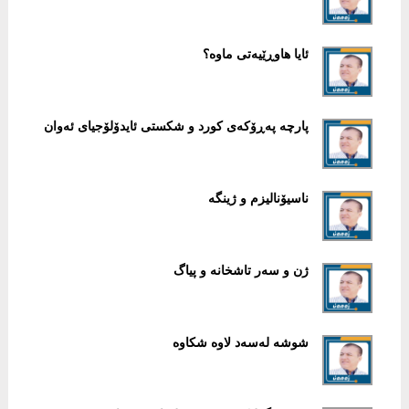
ئایا هاوڕێیەتی ماوە؟
پارچە پەڕۆکەی کورد و شکستی ئایدۆلۆجیای ئەوان
ناسیۆنالیزم و ژینگە
ژن و سەر تاشخانە و پیاگ
شوشە لەسەد لاوە شکاوە