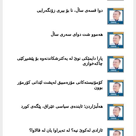
دوا قسەی ساڵ، نا بۆ بیری زۆنگەرایی
هەموو شت دوای سەری ساڵ
پارا دایمێکی نوێ لە یەكترشكاندنەوە بۆ پێشبڕكێی
چاكەخوازی
کۆمۆنیستەکانی مۆزەمبیق لەپشت لێدانی کۆرمۆر
بوون
هەڵبژاردن؛ ئایندەی سیاسی عێراق، پێگەی كورد
ئازادی لەکوێ نیە؟ لە تەیراوا یان لە قالاوا؟