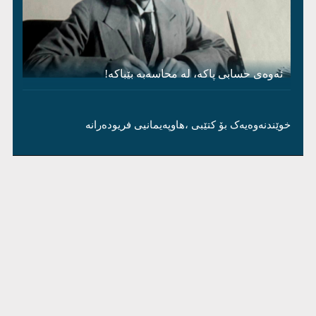
ئەوەی حسابی پاکە، لە محاسەبە بێباکە!
خوێندنەوەیەک بۆ کتێبی ،هاوپەیمانیی فریودەرانە