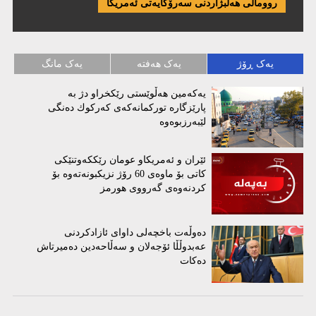
رووماڵی هەڵبژاردنی سەرۆکایەتی ئەمریکا
یەک ڕۆژ
یەک هەفتە
یەک مانگ
یەكەمین هەڵوێستی رێكخراو دژ بە
پارێزگارە توركمانەكەی كەركوك دەنگی
لێبەرزبوەوە
ئێران و ئەمریكاو عومان رێككەوتنێكی
كاتی بۆ ماوەی 60 رۆژ نزیكبونەتەوە بۆ
كردنەوەی گەرووی هورمز
دەوڵەت باخچەلی داوای ئازادکردنی
عەبدوڵڵا ئۆجەلان و سەڵاحەدین دەمیرتاش
دەکات