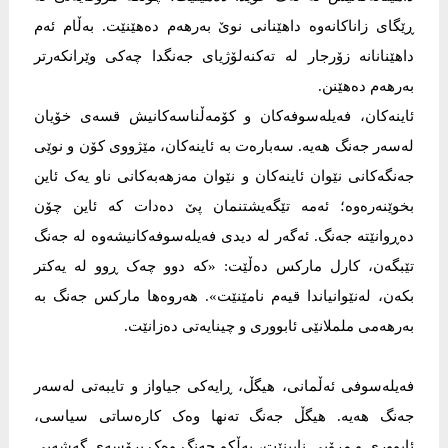
ڕێگای زاناکانەوە داهێنانی نوێ بەرهەم دەهێنێت. بەڵام ئەم
داهێنانانە زۆرجار لە تەکنەلۆژیای جەنگدا چەکی وێرانکەرتر
بەرهەم دەهێنن.
ئاینەکان، فەیلەسوفەکان و کۆمەڵناسەکانیش قسەی خۆیان
لەسەر جەنگ هەیە. سەبارەت بە ئاینەکان، مێژووی کۆن و نوێی
جەنگەکانی نێوان ئاینەکان و نێوان مەزهەبەکانی ناو یەک ئاین
بخوێنەرەوە؛ ئەمە تێگەیشتنمان پێ دەدات کە ئاین چۆن
دەڕوانێتە جەنگ. ئەگەر لە دیدی فەیلەسوفەکانیشەوە لە جەنگ
تێبگەن، کارل مارکس دەڵێت: «کە دوو چەک ڕوو لە یەکتر
بکەن، لەنێوانیاندا قیەم نامێنێت». هەروەها مارکس جەنگ بە
بەرهەمی ململانێی ئابووری و چینایەتی دەزانێت.
فەیلەسوفی ئەڵمانی، هیگڵ، ڕایەکی جیاواز و تایبەتی لەسەر
جەنگ هەیە. هیگڵ جەنگ تەنها وەک کارەساتی سیاسی،
ئابووری و مرۆیی نابینێت، بەڵکو جەنگ وەک پرۆسەی گەشەیی