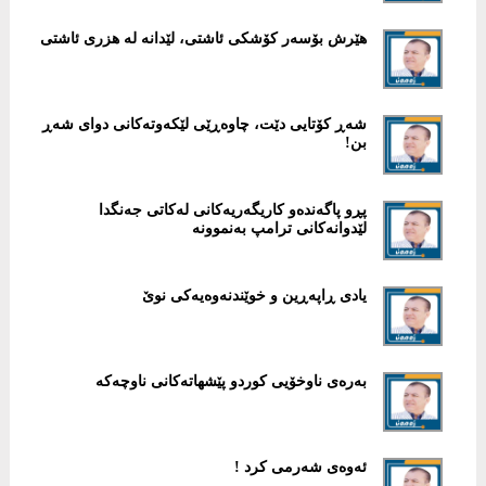
هێرش بۆسەر کۆشکی ئاشتی، لێدانە لە هزری ئاشتی
شەڕ کۆتایی دێت، چاوەڕێی لێکەوتەکانی دوای شەڕ
بن!
پڕو پاگەندەو کاریگەریەکانی لەکاتی جەنگدا
لێدوانەکانی ترامپ بەنموونە
یادی ڕاپەڕین و خوێندنەوەیەکی نوێ
بەرەی ناوخۆیی کوردو پێشهاتەکانی ناوچەکە
ئەوەی شەرمی کرد !