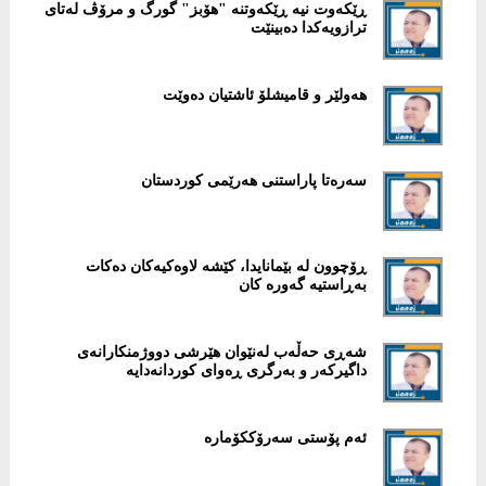
ڕێکەوت نیە ڕێکەوتنە "هۆبز" گورگ و مرۆڤ لەتای
ترازویەکدا دەبینێت
هەولێر و قامیشلۆ ئاشتیان دەوێت
سەرەتا پاراستنی هەرێمی کوردستان
ڕۆچوون لە بێمانایدا، کێشە لاوەکیەکان دەکات
بەڕاستیە گەورە کان
شەڕی حەڵەب لەنێوان هێرشی دووژمنکارانەی
داگیرکەر و بەرگری ڕەوای کوردانەدایە
ئەم پۆستی سەرۆککۆمارە