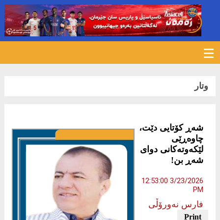
432
وتار
شەڕ کۆتایی دێت،
چاوەڕێی
لێکەوتەکانی دوای
شەڕ بن!
3/23/2026 12:53:00
PM
فارس نەورۆڵی