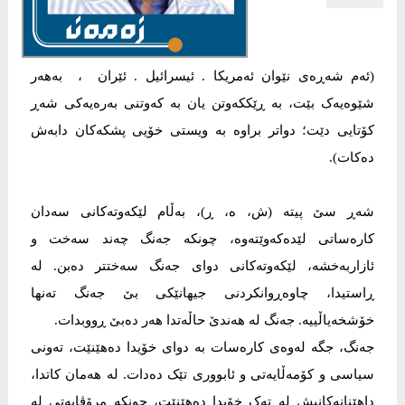
(ئەم شەڕەی نێوان ئەمریکا . ئیسرائیل . ئێران ، بەهەر
شێوەیەک بێت، بە ڕێککەوتن یان بە کەوتنی بەرەیەکی شەڕ
کۆتایی دێت؛ دواتر براوە بە ویستی خۆیی پشکەکان دابەش
دەکات).
شەڕ سێ پیتە (ش، ە، ڕ)، بەڵام لێکەوتەکانی سەدان
کارەساتی لێدەکەوێتەوە، چونکە جەنگ چەند سەخت و
ئازاربەخشە، لێکەوتەکانی دوای جەنگ سەختتر دەبن. لە
ڕاستیدا، چاوەڕوانکردنی جیهانێکی بێ جەنگ تەنها
خۆشخەیاڵییە. جەنگ لە هەندێ حاڵەتدا هەر دەبێ ڕووبدات.
جەنگ، جگە لەوەی کارەسات بە دوای خۆیدا دەهێنێت، تەونی
سیاسی و کۆمەڵایەتی و ئابووری تێک دەدات. لە هەمان کاتدا،
داهێنانەکانیش لە تەک خۆیدا دەهێنێت، چونکە مرۆڤایەتی لە