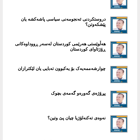
دروستکردنی ئەنجومەنی سیاسی پاشەکشە یان
پێشکەوتن؟
هەڵوێستی هەرێمی کوردستان لەسەر ڕووداوەکانی
ڕۆژئاوای کوردستان
چوارشەممەیەک بۆ یەکبوون تەبایی یان لێکترازان
پڕۆژەی گەورەو گەمەی بچوک
نەوەی تەکنەلۆژیا چیان پێ وتین؟