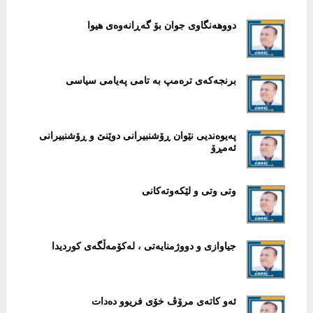
دووهەنگاوی جوان بۆ گەڕانەوەی هیوا
برنجەکەی ترەمپ بە تامی پەیامی سیاسی
پەیوەندیی نێوان ڕۆشنبیرانی دوێنێ و ڕۆشنبیرانی
ئەمڕۆ
وتی وتی و لێکەوتەکانی
جیاوازی و دووژمنایەتی ، لەکۆمەڵگەی کوردیدا
ئەو كاتەی مرۆڤ خۆی فریوو دەدات