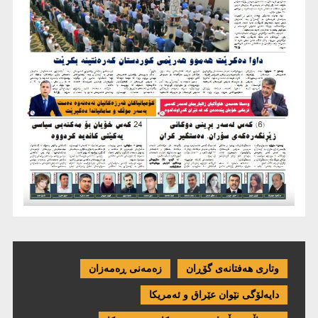
وتاری هەفتانەی گۆڕان
زەمەنی ڕەمەزان
دایەلۆگی نێوان عێراق و ئەمریكا