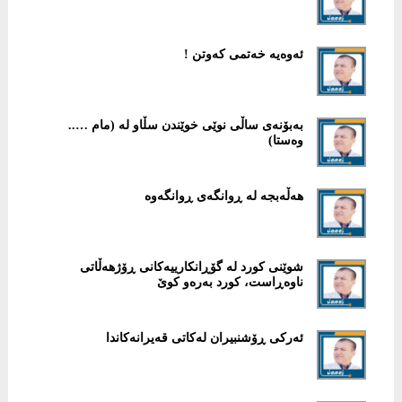
ئەوەیە خەتمی کەوتن !
بەبۆنەی ساڵی نوێی خوێندن سڵاو لە (مام …..
وەستا)
هەڵەبجە لە ڕوانگەی ڕوانگەوە
شوێنی کورد لە گۆڕانکارییەکانی ڕۆژهەڵاتی
ناوەڕاست، کورد بەرەو کوێ
ئەرکی ڕۆشنبیران لەکاتی قەیرانەکاندا