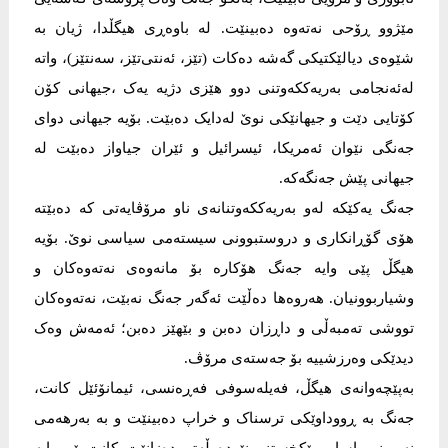
مێژوو ڕۆحی نەتەوە دەبینێت. لە باوەڕی هیگڵدا، ژیان بە
شێوەی دیالێکتیکی گەشە دەکات (تێز، ئەنتی‌تێز، سەنتێز)، واتە
لەئەنجامی بەریەککەوتنی دوو هێزی دژیە یەک ،جیهانی کۆن
کۆتایی دێت و جیهانێکی نوێ لەدایک دەبێت. بۆیە جیهانی دوای
جەنگی نێوان ئەمریکا، ئیسرائیل و ئێران جیاواز دەبێت لە
جیهانی پێش جەنگەکە.
جەنگ یەکێکە لەو بەریەککەوتنانەی ناو مرۆڤایەتی کە دەبێتە
هۆی گۆڕانکاری و دروستبوونی سیستەمی سیاسی نوێ. بۆیە
هیگڵ پێی وایە جەنگ هۆکارە بۆ مانەوەی نەتەوەکان و
وشیاربوونیان. هەروەها دەڵێت ئەگەر جەنگ نەبێت، نەتەوەکان
تووشی تەمبەڵی و داڕزان دەبن و بێهێز دەبن؛ ئەمەش وەک
دیدێکی وەرزشییە بۆ جەستەی مرۆڤ.
بەپێچەوانەی هیگڵ، فەیلەسوفی فەڕەنسی، ئیمانۆئێل کانت،
جەنگ بە ڕووداوێکی ترسناک و خراپ دەبینێت و بە بەرهەمی