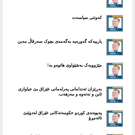
کەوتنی سیاسەت
یارییەکە گەورەیە بەگەمەی بچوک سەرقاڵ مەبن
مێژوویەک بەشێواوی هاتوەو بە!
بەڕێزان ئەندامانی پەرلەمانی عێراق بێ جیاوازی
ئاین و نەتەوە و مەزهەب.
پەیوەندی کوردو حکومەتەکانی عێراق لەدوێنێ
تائەمڕۆ