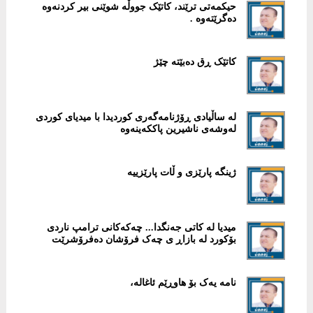
حیکمەتی ترێند، کاتێک جووڵە شوێنی بیر کردنەوە
دەگرێتەوە .
کاتێک ڕق دەبێتە چێژ
لە ساڵیادی ڕۆژنامەگەری کوردیدا با میدیای کوردی
لەوشەی ناشیرین پاککەینەوە
ژینگە پارێزی و ڵات پارێزییە
میدیا لە کاتی جەنگدا... چەکەکانی ترامپ ناردی
بۆکورد لە بازاڕ ی چەک فرۆشان دەفرۆشرێت
نامە یەک بۆ هاوڕێم ئاغالە،