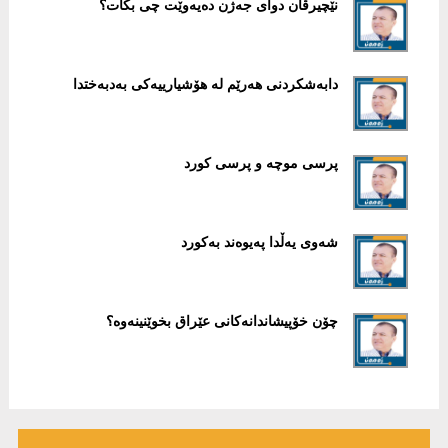
نێچیرڤان دوای جەژن دەیەوێت چی بکات؟
دابەشکردنی ھەرێم لە ھۆشیارییەکی بەدبەختدا
پرسی موچە و پرسی کورد
شەوی یەڵدا پەیوەند بەکورد
چۆن خۆپیشاندانەکانی عێراق بخوێنینەوە؟