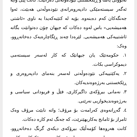
نەبوونی یاسا و ڕێکخستنی نێودەوڵەتی دەزانێت. کانت پێی وایە
ئەگەر سیستەمێکی دادپەروەرانەی نێودەوڵەتی هەبێت، ئەوا
جەنگەکان کەم دەبنەوە. بۆیە لە کتێبەکەیدا بە ناوی «ئاشتی
هەمیشەیی» باس لەوە دەکات کە جیهان چۆن دەتوانێت بگاتە
ئاشتییەکی هەمیشەیی. لێرەدا چەند ڕێگاچارەیەک دەخاتەڕوو،
وەک:
١. حکومەتێک یان جیهانێک کە کار لەسەر سیستەمی
دیموکراسی بکات.
٢. یەکێتییەکی نێودەوڵەتی لەسەر بنەمای دادپەروەری و
ڕێکخستنی بەرژەوەندیەکان.
٣. نەمانی بیرۆکەی داگیرکاری، فێڵ و فریودانی سیاسی و
بەرژەوەندیخوازیی نەرێنی.
٤. گەڕانەوەی کەرامەت بۆ مرۆڤ؛ واتە نابێت مرۆڤ وەک
ئامراز بۆ ئامانج بەکاربهێنرێت، کە جەنگ ئەم کارە دەکات.
کانت هەروەها کۆمەڵێک بیرۆکەی دیکەی گرنگ دەخاتەڕوو،