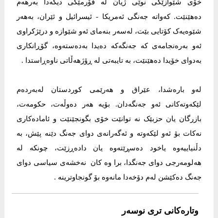
خۆی شێوازێکی نوێی ژیان لە فۆرمێکی دیکەدا بەرهەم
دەهێنێت. کەواتە جەنگی ئەمریکا - ئیسرائیل و ئێران، بەهەر
شێوەیەک کۆتایی بێت، لەسەر بنەمای ئەو شێوازە و درێژکراوی
ئەو بەرەنجامەی کە جەنگەکە دەیدا بەدەستەوە، گۆڕانکاری
بەدوای خۆیدا دەهێنێت، بە تایبەتی لە ڕۆژهەڵاتی ناوەڕاستدا .
لەو بارەشدا، عێراق و هەرێمی کوردستان لەبەردەم
لێکەوتەکانی ئەو جەنگەدان. بۆیە هەر دەوڵەت، حکومەت،
بازرگان یان حزبێک نە توانێت خۆی بگونجێنێت و ئامادەکاری
نەکات بۆ ئەو لێکەوتە و ئەگەرانەی دوای جەنگ دێنە پێش، بە
دڵنیاییەوە یاخود دەسڕێتەوە یان دادەڕزێت، چونکە لە
هەلومەرجی دوای جەنگدا، برا وە کان نەخشەی سیاسی دوای
جەنگ دەکێشن لەم دۆخەدا مانەوە بۆ گونجاوترینە .
وتارەکانی تری نوسەر