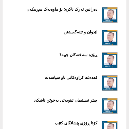
دەزانین تەرک ناکرێ بۆ ماوەیەک سڕیبکەن
لێدوان و تێنەگەیشتن
ڕۆژە سەختەکان چییە؟
قەدەغە کراوەکانی ناو سیاسەت
چیتر نیشتیمان تینویەتی بەخوێن ناشکێ
کۆتا ڕۆژی پێشانگای کتێب