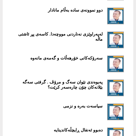
دوو نموونەی سادە بەڵام مانادار
لەپەراوێزی نەناردنی مووچەدا. کاسەی پڕ ئاشتی
ماڵە
سەرۆکەکانی خۆرهەڵات و گەمەی مانەوە
پەیوەندی نێوان سەگ و مرۆڤ . گرفتی سەگە
بێلانەکان چۆن چارەسەر کرێت؟
سیاسەت بەرە و نزمی
دەبوو ئەنفال ڕایچڵەکاندینایە