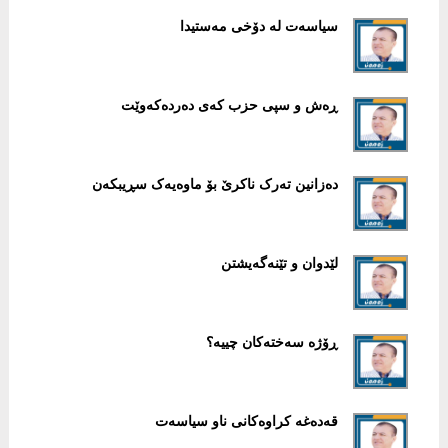
سیاسەت لە دۆخی مەستیدا
ڕەش و سپی حزب کەی دەردەکەوێت
دەزانین تەرک ناکرێ بۆ ماوەیەک سڕیبکەن
لێدوان و تێنەگەیشتن
ڕۆژە سەختەکان چییە؟
قەدەغە کراوەکانی ناو سیاسەت