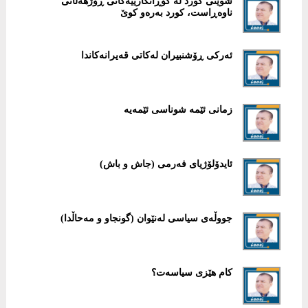
شوێنی کورد لە گۆڕانکارییەکانی ڕۆژهەڵاتی
ناوەڕاست، کورد بەرەو کوێ
ئەرکی ڕۆشنبیران لەکاتی قەیرانەکاندا
زمانی ئێمە شوناسی ئێمەیە
ئایدۆلۆژیای فەرمی (جاش و باش)
جووڵەی سیاسی لەنێوان (گونجاو و مەحاڵدا)
کام هێزی سیاسەت؟