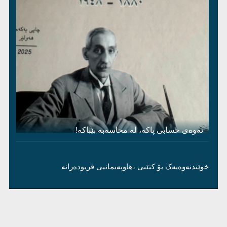
ئەوەی حسابی پاکە، لە محاسەبە بێباکە!
خوێندنەوەیەک بۆ کتێبی ،هاوپەیمانیی فریودەرانە