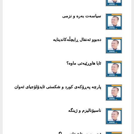
سیاسەت بەرە و نزمی
دەبوو ئەنفال ڕایچڵەکاندینایە
ئایا هاوڕێیەتی ماوە؟
پارچە پەڕۆکەی کورد و شکستی ئایدۆلۆجیای ئەوان
ناسیۆنالیزم و ژینگە