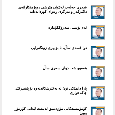
شەڕی حەڵەب لەنێوان هێرشی دووژمنکارانەی
داگیرکەر و بەرگری ڕەوای کوردانەدایە
ئەم پۆستی سەرۆککۆمارە
دوا قسەی ساڵ، نا بۆ بیری زۆنگەرایی
هەموو شت دوای سەری ساڵ
پارا دایمێکی نوێ لە یەكترشكاندنەوە بۆ پێشبڕكێی
چاكەخوازی
کۆمۆنیستەکانی مۆزەمبیق لەپشت لێدانی کۆرمۆر
بوون