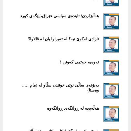
هەڵبژاردن؛ ئایندەی سیاسی عێراق، پێگەی كورد
ئازادی لەکوێ نیە؟ لە تەیراوا یان لە قالاوا؟
ئەوەیە خەتمی کەوتن !
بەبۆنەی ساڵی نوێی خوێندن سڵاو لە (مام …..
وەستا)
هەڵەبجە لە ڕوانگەی ڕوانگەوە