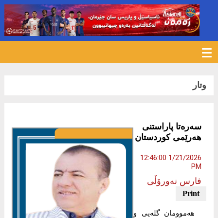
252
وتار
سەرەتا پاراستنی
هەرێمی کوردستان
1/21/2026 12:46:00
PM
فارس نەورۆڵی
هەموومان گلەیی و