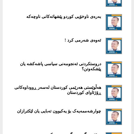
بەرەی ناوخۆیی کوردو پێشهاتەکانی ناوچەکە
ئەوەی شەرمی کرد !
دروستکردنی ئەنجومەنی سیاسی پاشەکشە یان
پێشکەوتن؟
هەڵوێستی هەرێمی کوردستان لەسەر ڕووداوەکانی
ڕۆژئاوای کوردستان
چوارشەممەیەک بۆ یەکبوون تەبایی یان لێکترازان