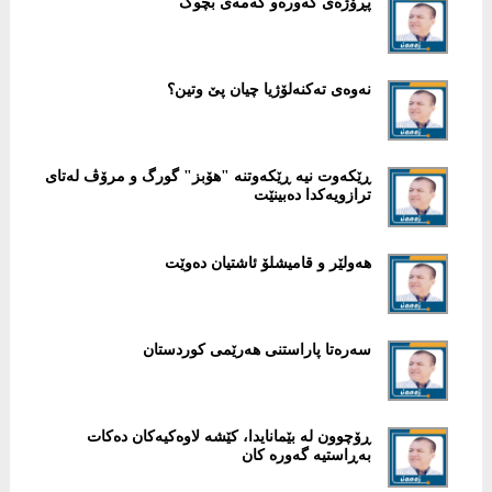
پڕۆژەی گەورەو گەمەی بچوک
نەوەی تەکنەلۆژیا چیان پێ وتین؟
ڕێکەوت نیە ڕێکەوتنە "هۆبز" گورگ و مرۆڤ لەتای
ترازویەکدا دەبینێت
هەولێر و قامیشلۆ ئاشتیان دەوێت
سەرەتا پاراستنی هەرێمی کوردستان
ڕۆچوون لە بێمانایدا، کێشە لاوەکیەکان دەکات
بەڕاستیە گەورە کان