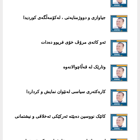
جیاوازی و دووژمنایەتی ، لەکۆمەڵگەی کوردیدا
ئەو كاتەی مرۆڤ خۆی فریوو دەدات
وتارێک لە قەڵاچوالانەوە
کارەکتەری سیاسی لەنێوان نمایش و کرداردا
کاتێک نووسین دەبێتە ئەرکێکی ئەخلاقی و نیشتمانی