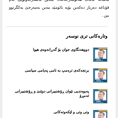
قۆناغە دەرباز دەکەین بۆیە نائومێد مەبن بەمەرجێ یەکگرتوو
بین .
وتارەکانی تری نوسەر
دووهەنگاوی جوان بۆ گەڕانەوەی هیوا
برنجەکەی ترەمپ بە تامی پەیامی سیاسی
پەیوەندیی نێوان ڕۆشنبیرانی دوێنێ و ڕۆشنبیرانی
ئەمڕۆ
وتی وتی و لێکەوتەکانی