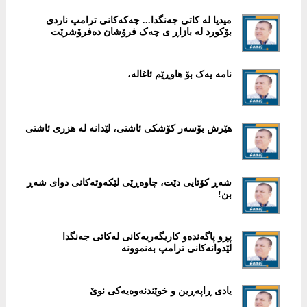
میدیا لە کاتی جەنگدا... چەکەکانی ترامپ ناردی
بۆکورد لە بازاڕ ی چەک فرۆشان دەفرۆشرێت
نامە یەک بۆ هاوڕێم ئاغالە،
هێرش بۆسەر کۆشکی ئاشتی، لێدانە لە هزری ئاشتی
شەڕ کۆتایی دێت، چاوەڕێی لێکەوتەکانی دوای شەڕ
بن!
پڕو پاگەندەو کاریگەریەکانی لەکاتی جەنگدا
لێدوانەکانی ترامپ بەنموونە
یادی ڕاپەڕین و خوێندنەوەیەکی نوێ