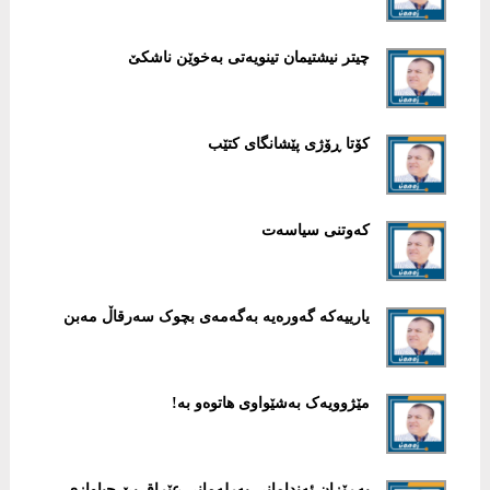
چیتر نیشتیمان تینویەتی بەخوێن ناشکێ
کۆتا ڕۆژی پێشانگای کتێب
کەوتنی سیاسەت
یارییەکە گەورەیە بەگەمەی بچوک سەرقاڵ مەبن
مێژوویەک بەشێواوی هاتوەو بە!
بەڕێزان ئەندامانی پەرلەمانی عێراق بێ جیاوازی