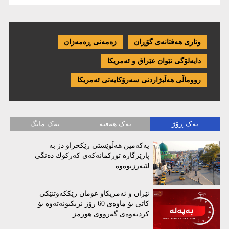
وتاری هەفتانەی گۆڕان
زەمەنی ڕەمەزان
دایەلۆگی نێوان عێراق و ئەمریكا
رووماڵی هەڵبژاردنی سەرۆکایەتی ئەمریکا
یەک ڕۆژ
یەک هەفتە
یەک مانگ
یەكەمین هەڵوێستی رێكخراو دژ بە
پارێزگارە توركمانەكەی كەركوك دەنگی
لێبەرزبوەوە
ئێران و ئەمریكاو عومان رێككەوتنێكی
كاتی بۆ ماوەی 60 رۆژ نزیكبونەتەوە بۆ
كردنەوەی گەرووی هورمز