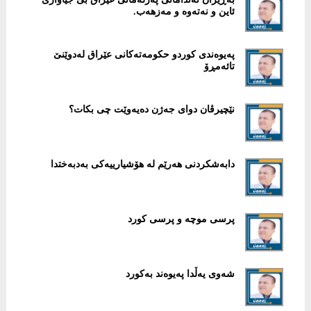
ئاین و نەتەوە و مەزهەب.
پەیوەندی کوردو حکومەتەکانی عێراق لەدوێنێ
تائەمڕۆ
نێچیرڤان دوای جەژن دەیەوێت چی بکات؟
دابەشکردنی ھەرێم لە ھۆشیارییەکی بەدبەختدا
پرسی موچە و پرسی کورد
شەوی یەڵدا پەیوەند بەکورد