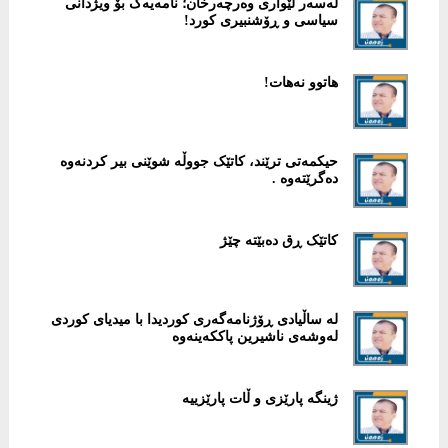
لەسەر لێواری وەرچەرخان؛ نامەیەک بۆ ویژدانی
سیاسی و ڕۆشنبیری کورد!
هاتوو نەهات!
حیکمەتی ترێند، کاتێک جووڵە شوێنی بیر کردنەوە
دەگرێتەوە .
کاتێک ڕق دەبێتە چێژ
لە ساڵیادی ڕۆژنامەگەری کوردیدا با میدیای کوردی
لەوشەی ناشیرین پاککەینەوە
ژینگە پارێزی و ڵات پارێزییە