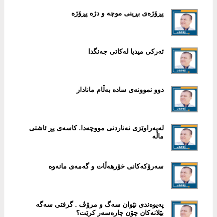
پڕۆژەی بڕینی موچە و دژە پڕۆژە
ئەرکی میدیا لەکاتی جەنگدا
دوو نموونەی سادە بەڵام مانادار
لەپەراوێزی نەناردنی مووچەدا. کاسەی پڕ ئاشتی
ماڵە
سەرۆکەکانی خۆرهەڵات و گەمەی مانەوە
پەیوەندی نێوان سەگ و مرۆڤ . گرفتی سەگە
بێلانەکان چۆن چارەسەر کرێت؟