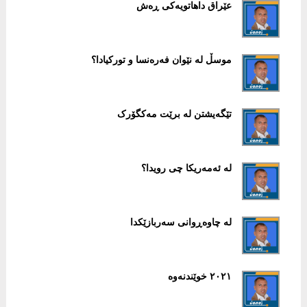
عێراق داهاتویەکی ڕەش
موسڵ لە نێوان فەرەنسا و تورکیادا؟
تێگەیشتن لە برێت مەکگۆرک
لە ئەمەریکا چی رویدا؟
لە چاوەڕوانی سەربازێکدا
٢٠٢١ خوێندنەوە