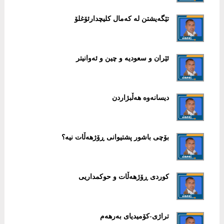
تێگەیشتن لە کەمال کلیچدارئۆغلۆ
ئێران و سعودیە و چین و ئەوانیتر
دیسانەوە هەڵبژاردن
بۆچی باشور پشتیوانی ڕۆژهەڵات نیە؟
کوردی ڕۆژهەڵات و حوکمداریی
تراژی-کۆمیدیای بەرهەم