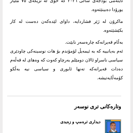
ئایتەمی بودجەی ساڵی ٢٠٢٦ کە خۆی لە نزیکەی ٧٥ ملیار
یورۆدا دەبینێتەوە.
ماکرۆن لە ژێر فشاردایە، داوای لێدەکەن دەست لە کار
بکێشێتەوە.
بەڵام قەیرانەکە چارەسەر نابێت.
ئەم بەیانییە کە بە ئیمەیڵ لۆمۆندم بۆ هات نوسینەکی چاودێری
سیاسی ناسراو ئالان دومێلم بەرچاو کەوت کە وەهای لە قەڵەم
دەدات قەیرانەکە تەنها ئابوری و سیاسی نیە بەڵکو
کۆمەڵایەتیشە.
وتارەکانی تری نوسەر
دیداری ترەمپ و زەیدی