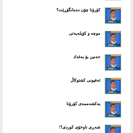
کۆرۆنا چۆن دەمانگۆڕێت؟
موچە و کۆیلەیەتی
حەنین بۆ بەغداد
ئەفیونی کشتوکاڵ
یەکشەممەی کۆرۆنا
شەڕی ناوخۆی کوردی؟!