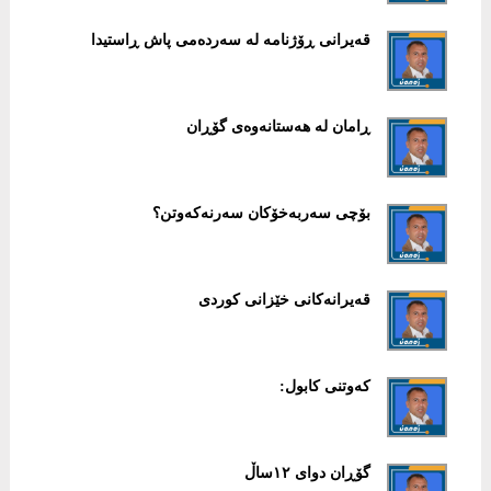
قەیرانی ڕۆژنامە لە سەردەمی پاش ڕاستیدا
ڕامان لە هەستانەوەی گۆڕان
بۆچی سەربەخۆکان سەرنەکەوتن؟
قەیرانەکانی خێزانی کوردی
کەوتنی کابول:
گۆڕان دوای ١٢ساڵ