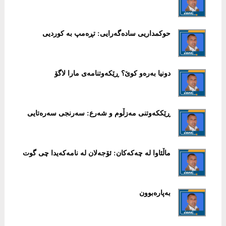
حوکمداریی سادەگەرایی: تڕەمپ بە کوردیی
دونیا بەرەو کوێ؟ ڕێکەوتنامەی مارا لاگۆ
ڕێککەوتنی مەزڵوم و شەرع: سەرنجی سەرەتایی
ماڵئاوا لە چەکەکان: ئۆجەلان لە نامەکەیدا چی گوت
بەپارەبوون