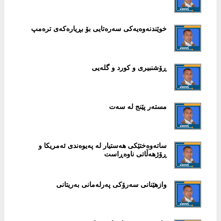
خوێندنەوەیەکی سەرەتایی بۆ بڕیارەکەی ترەمپ
ڕۆشنبیری و کورد و گلەیی
مستەر پێنج لە سەت
ساتەوەختێکی هەستیار لە پەیوەندی ئەمریکا و
ڕۆژهەڵاتی ناوەڕاست
وازهێنانی سەرۆکی پەرلەمانی بەریتانی