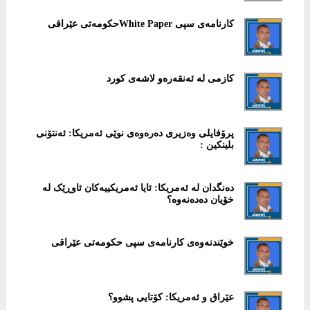
کارنامەی سپی White Paperحکومەتی عێراقی
كازمی لە ئەنقەرەو لاشەی كورد
پرۆفایلی وەزیری دەرەوەی نوێی ئەمریکا: ئەنتۆنی
بلینکین :
دەنگدان لە ئەمریکا: ئایا ئەمریکییەکان ئاوڕێک لە
خۆیان دەدەنەوە؟
خوێندنەوەی کارنامەی سپی حکومەتی عێراقی
عێراق و ئەمریکا: کۆتایی پشوو؟