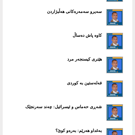
سەیرو سەمەرەکانی هەڵبژاردن
کاوە پاش دەساڵ
هێنری کیسنجەر مرد
فەلەستین بە کوردی
شەڕی حەماس و ئیسرائیل: چەند سەرنجێک
بەغداو هەرێم: بەرەو کوێ؟