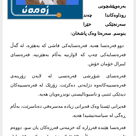
بەرەوپێشچونی
روداوەکاندا چەند
سەرنجێکی خێرا
بنوسم. سەرەتا وەک پاشخان:
دوو فەرەنسا هەیە. فەرەنسایەکی فاشی کە بەهێزە، لە گەڵ
فەرەنسایەکی چەپ کە لاوازنیە بەڵام بەهێزنیە. فەرەنسای
لیبرال خۆمان خۆش.
فەرەنسای شۆڕشی فەرەنسی لە لایەن زۆرینەی
فەرەنسییەکانەوە دژایەتی دەکرێت. زۆرێک لە فەرەنسییەکان
دیدێکی ئتنیی و ناسیونالیستی توندڕەویان هەیە.
قەیرانی ئێستا وەک قەیرانی زیادە مەسرەفی دەناسرێت، بەڵام
ڕەگی لە سیاسەتیشیدا هەیە.
فەرەنسا هێندە قەرزارە کە خزمەتی قەرزەکان یان سو، دووەم