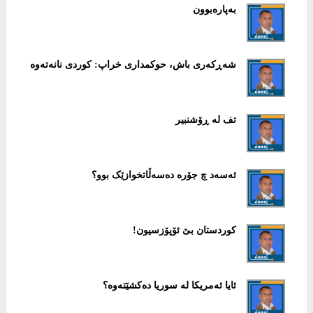
بەپارەبوون
شەڕکەری باش، حوکمداری خراپ: کوردی نانەتەوە
تف لە ڕۆشنبیر
ئەسەد چ جۆرە دەسەڵاتخوازێک بوو؟
کوردستان بێ ئۆپۆزسیون!
ئایا ئەمریکا لە سوریا دەکشێتەوە؟