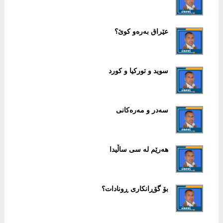
عێراق بەرەو کوێ؟
سوید و تورکیا و کورد
سەدر و مەرەکانی
هەرێم لە سی ساڵیدا
بۆ گۆڕانکاری ڕونادات؟