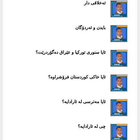
ئەخلاقی دار
بایدن و ئەردۆگان
ئایا سنوری تورکیا و عێراق دەگۆردرێت؟
ئایا خاکی کوردستان فرۆشراوە؟
ئایا مەترسی لە ئارادایە؟
چی لە ئارادایە؟