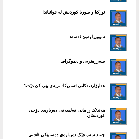
تورکیا و سوریا کوردیش لە نێوانیاندا
سووریا بەبێ ئەسەد
سەرژمێریی و دیموگرافیا
هەڵبژاردنەکانی ئەمریکا: ترپەی پێی کێ دێت؟
هەندێک ڕامانی فەلسەفی دەربارەی دۆخی
کوردستان
چەند سەرنجێک دەربارەی دەستپێکی ئاشتی