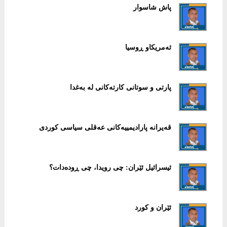
پاش شاسوار
ئەمریکاو ڕوسیا
پارتی و سوتانی کارتەکانی لە بەغدا
قەیرانە پارادیمییەکانی عەقلی سیاسی کوردی
ئیسرائیل ئێران: چی رویدا، چی ڕودەدات؟
ئێران و کورد