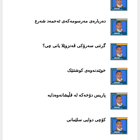
دەربارەی مەرسومەکەی ئەحمەد شەرع
گرتنی سەرۆکی ڤەنزوێلا یانی چی؟
خوێندنەوەی کوشتنێک
پاریس دۆخەکە لە قڵیشانەوەدایە
کۆچی دوایی سلێمانی