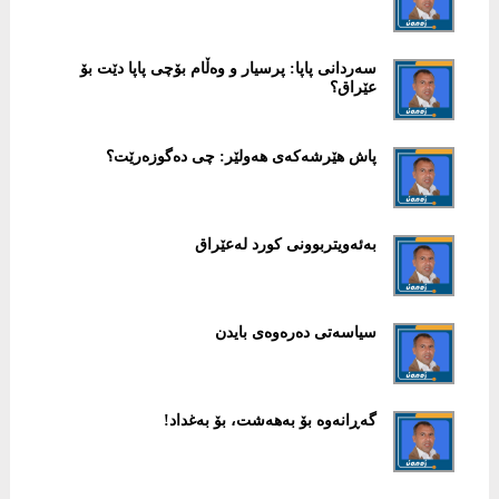
سەردانی پاپا: پرسیار و وەڵام بۆچی پاپا دێت بۆ
عێراق؟
پاش هێرشەکەی هەولێر: چی دەگوزەرێت؟
بەئەویتربوونی کورد لەعێراق
سیاسەتی دەرەوەی بایدن
گەڕانەوە بۆ بەهەشت، بۆ بەغداد!