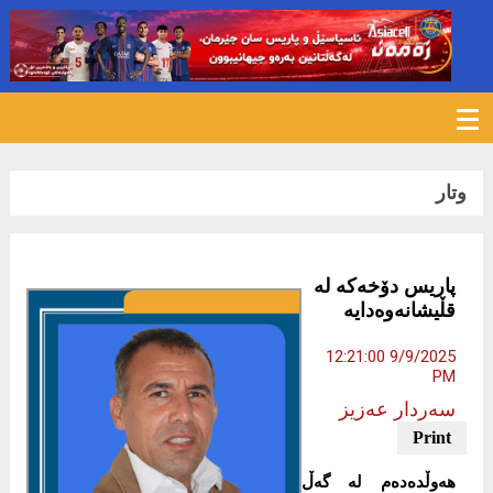
375
وتار
پاریس دۆخەکە لە
قڵیشانەوەدایە
9/9/2025 12:21:00
PM
سەردار عەزیز
هەوڵدەدەم لە گەڵ