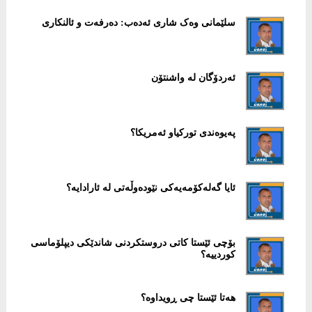
سلێمانی وەک شاری ئەدەب: دەرفەت و ئالنکاری
ئەردۆگان لە واشنتۆن
پەیوەندی تورکیاو ئەمریکا؟
ئایا گەلەکۆمەیەکی نێودەوڵەتی لە ئارادایە؟
بۆچی ئێستا کاتی دروستکردنی شاندێکی دیپلۆماسی
کوردییە؟
هەتا ئێستا چی ڕویداوە؟