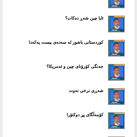
ئایا چین شەڕ دەکات؟
کوردستانی باشور لە سەدەی بیست یەکەدا
جەنگی کۆرۆنای چین و ئەمریکا؟
شەڕی نرخی نەوت
کۆمەڵگای پڕ دوکتۆرا