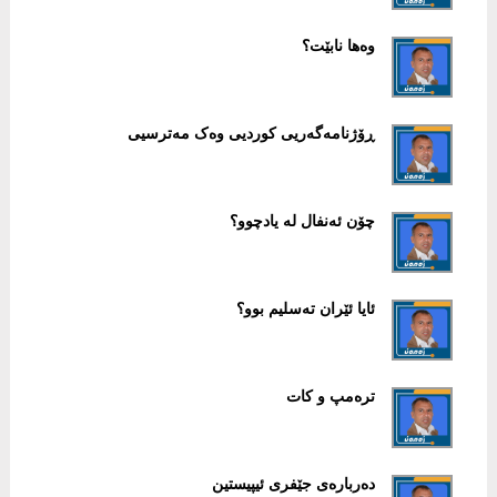
وەها نابێت؟
ڕۆژنامەگەریی کوردیی وەک مەترسیی
چۆن ئەنفال لە یادچوو؟
ئایا ئێران تەسلیم بوو؟
ترەمپ و کات
دەربارەی جێفری ئیپیستین