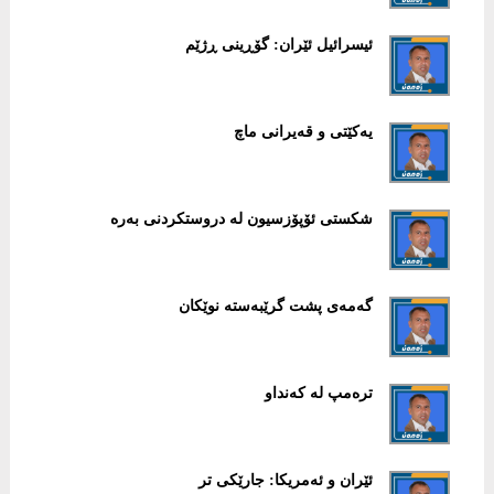
ئیسرائیل ئێران: گۆڕینی ڕژێم
یەکێتی و قەیرانی ماچ
شکستی ئۆپۆزسیون لە دروستکردنی بەرە
گەمەی پشت گرێبەستە نوێکان
ترەمپ لە کەنداو
ئێران و ئەمریکا: جارێکی تر