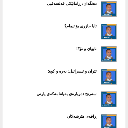
دەنگدان: ڕامانێکی فەلسەفیی
ئایا حازری بۆ ئیمام؟
تایوان و تۆ؟!
ئێران و ئیسرائیل: بەرە و کوێ
سەرنج دەربارەی بەیاننامەکەی پارتی
ڕاڤەی هێرشەکان