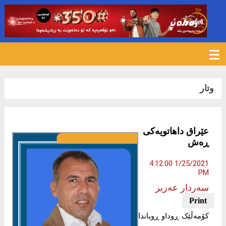
983
وتار
عێراق داهاتویەکی
ڕەش
1/25/2021 4:12:00
PM
سەردار عەزیز
کۆمەڵێک ڕوداو ڕویاندا