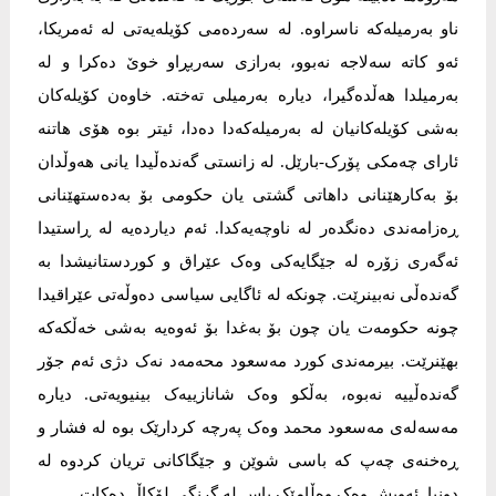
ناو بەرمیلەکە ناسراوە. لە سەردەمی کۆیلەیەتی لە ئەمریکا،
ئەو کاتە سەلاجە نەبوو، بەرازی سەربڕاو خوێ دەکرا و لە
بەرمیلدا هەڵدەگیرا، دیارە بەرمیلی تەختە. خاوەن کۆیلەکان
بەشی کۆیلەکانیان لە بەرمیلەکەدا دەدا، ئیتر بوە هۆی هاتنە
ئارای چەمکی پۆرک-بارێل. لە زانستی گەندەڵیدا یانی هەوڵدان
بۆ بەکارهێنانی داهاتی گشتی یان حکومی بۆ بەدەستهێنانی
ڕەزامەندی دەنگدەر لە ناوچەیەکدا. ئەم دیاردەیە لە ڕاستیدا
ئەگەری زۆرە لە جێگایەکی وەک عێراق و کوردستانیشدا بە
گەندەڵی نەبینرێت. چونکە لە ئاگایی سیاسی دەوڵەتی عێراقیدا
چونە حکومەت یان چون بۆ بەغدا بۆ ئەوەیە بەشی خەڵکەکە
بهێنرێت. بیرمەندی کورد مەسعود محەمەد نەک دژی ئەم جۆر
گەندەڵییە نەبوە، بەڵکو وەک شانازییەک بینیویەتی. دیارە
مەسەلەی مەسعود محمد وەک پەرچە کردارێک بوە لە فشار و
ڕەخنەی چەپ کە باسی شوێن و جێگاکانی تریان کردوە لە
دونیا. ئەویش وەک وەڵامێک باس لە گرنگی لۆکاڵ دەکات.