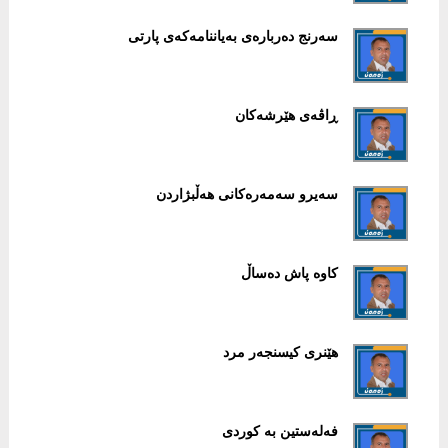
سەرنج دەربارەی بەیاننامەکەی پارتی
ڕاڤەی هێرشەکان
سەیرو سەمەرەکانی هەڵبژاردن
کاوە پاش دەساڵ
هێنری کیسنجەر مرد
فەلەستین بە کوردی