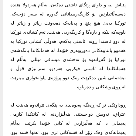
پێباش نیە و داوای ڕێگای ئاشتی دەکەن، بەڵام هەردولا هێندە
دەسەڵاتدارنین بۆ کاریگەرییدانانی گەورە لە سەر دۆخەکە.
تورکیا بەبێ هیچ پێچ و پەنایەک دەیەوێت زیاتر و زیاتر لە
ناوچەکە بنکە و بارەگا و کاریگەریی هەبێت. ئەم کشانەی تورکیا
لە دوو ئاستدا ڕونە: ئاستی یەکەم، هەوڵی کشانی تورکیا بە
هەموو پانتاییەکانی دەوروبەری خۆیدا، لە هەمانکاتدا بانگەشەی
تورکیا بۆ گەڕانەوە بۆ نەخشەی میساقی میللی. بەڵام لە
هەمانکاتدا لە ئاستی فیکریی هەردوو ستراتیژی قوڵ و
نیشتمانی شین دەکرێت وەک دوو پرۆژەی پاوانخوازی ببینرێت
لە ڕوی وشکانی و دەریاوە.
ڕوداوێکی تر کە ڕەنگە پەیوەندی بە پێگەی ئێرانەوە هەبێت لە
عێراق، ئەویش دواخستنی هەڵبژاردنە. لە کاتێکدا کازمی
پەیمانی دا کە هەڵبژاردن لە کاتی خۆیدا بکرێت. بەڵام
پەیمانەکەی وەک زۆر لە قسەکانی تری بوو، تەنها قسە بوو.