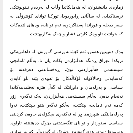
ژمارەی دانیشتوان، لە هەمانکاتدا وڵات لە بەردەم تینوبونێکی
ترسناکدایە. لە ساڵانی ڕابوردودا، تورکیا توانای کۆنترۆڵی بە
سەر دیجلە و فوراتدا پەیداکردوە، ئەم توانایە، وەهای لێدەکات
کە بتوانێت ئاو وەک کارتی فشار و چەک بەکاربهێنێت.
وەک دەبینین هەموو ئەم کێشانە پرسی گەورەن. لە داهاتویەکی
نزیکدا عێراق ڕەنگە هەڵبژاردن بکات یان نا. بەڵام ئامانجی
سیستەمی هەڵبژاردنی نوێ، ڕەخساندنی دەرفەتە بۆ
کەسایەتی وچالاکوانە لۆکاڵەکان بۆ ئەوەی بێنە ناو کایەی
سیاسی و پەرلەمان و دابڕانێک لە گەڵ هێزە تەقلیدییەکاندا
ئەنجام بدەن. بەڵام سیستەمی هەڵبژاردن، نەک ئەگەری زۆر
کەمە ئەم ئامانجە بپێکێت، بەڵکو ئەگەر بێتو بیپێکێت، ئەوا
پەرلەمانێکی شپرزەی پڕ لە ئەکتەری بچکۆلەی خاوەن کردیتی
سیاسی سنوردار و توانای تێگەیشتنی بچوک دەهێنێتە ئاراوە.
هەروەها دەبێتە هۆی گەشەی جۆرێک لە گەندەڵی کە بە بەرازی