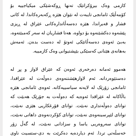
کازمی وەک بیرۆکراتێک تەنها ڕوکەشێکی میکیاجییە بۆ
کۆمەڵێک ئامانجی تایبەت لە نێوان هێزە ڕکەبەرەکاندا. لە کاتی
فشار و قەیراندا، هێزە دەسەڵاتدارەکانی عێراق لە ڕیزی
پێشەوە دەکشێنەوە بۆ دواوە، هەتا فشاریان لە سەر کەمبێتەوە،
بەبێ ئەوەی دەسەڵاتێکی ئەوتۆ لە دەست بدەن. ئەمەش
بەهانەی هێنانی کەسێکی بێپشتیوانی وەک کازمییە.
هەموو ئەمانە دەرخەری ئەوەن کە عێراق لاواز و پڕ لە
دەستێوەردانە. ئەم لاوازهێشتنەوەی دەوڵەت لە عێراقدا،
ئامانجی زۆرێک لە لایەنە سیاسییەکانە. ئەوەی ئامانجی هێزە
باڵاکانە لە عێراقدا ئەوەیە کە دەوڵەت بە جۆرێک هەبێت کە
توانای دەوڵەتداری نەبێت. توانای قۆرغکاریی هێزی نەبێت،
توانای لێپرسینەوەی نەبێت، توانای کۆکردنەوەی داهاتی نەبێت،
توانای سەروەریی یاسا و سزادانی نەبێت، لە گەڵ زۆر
خەسڵەتی تردا. ئەم دیاردەیە دەکرێت بە دی-ستسیت ناوی