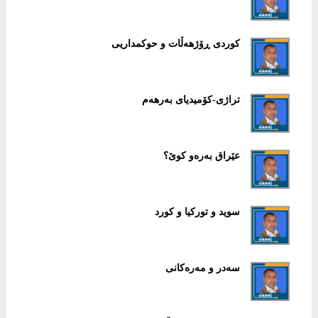
کوردی ڕۆژهەڵات و حوکمداریی
تراژی-کۆمیدیای بەرهەم
عێراق بەرەو کوێ؟
سوید و تورکیا و کورد
سەدر و مەرەکانی