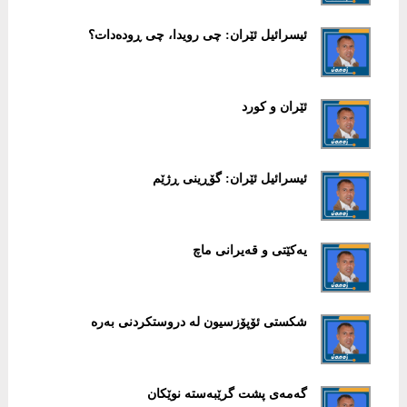
ئیسرائیل ئێران: چی رویدا، چی ڕودەدات؟
ئێران و کورد
ئیسرائیل ئێران: گۆڕینی ڕژێم
یەکێتی و قەیرانی ماچ
شکستی ئۆپۆزسیون لە دروستکردنی بەرە
گەمەی پشت گرێبەستە نوێکان