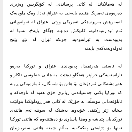
لە هەمانکاتدا لە کاتی پرساندنی لە کۆنگریس وەزیری
دەرەوەی ئەمریکا هێندە بایەخی بە عێراق نەدا. وەک ماوەیەک
لەمەوپێش بەرپرسێکی ئەمریکی ووتی، عێراق لە ئەولەویاتی
ئەم ئیدارەیەدانیە، کاتێکش دەبێتە جێگای بایەخ، تەنها لە
پەیوەست بە ئێرانەوەیە. چونکە ئێران لە نێو پێنج
ئەولەویەتەکەی بایدنە.
لە ئاستی هەرێمیدا، پەیوەندی عێراق و تورکیا بەرەو
ئاراستەیەکی خراپتر هەنگاو دەنێت. بە هاتنی خەلوسی ئاکار و
هەڕەشەکانی ئەردۆغان بۆ هاتن بۆ شەنگال، ئاماژەیەکی ڕونە
کە تورکیا پلانی چەسپاندنی زیاتری خۆی هەیە لە ناوچەکە و
ئابلۆقەدانی موسڵە، بە جۆرێک لە کاتی هەر ڕوداوێکدا بتوانێت
بیخاتە ژێر ڕکێفی خۆیەوە. بەشێک لە سوننە ئەم هاتنەی
تورکیایان پێباشە و وەها پاساوی بۆ دەهێننەوە کە هاتنی تورکیا
تەنها بۆ دژایەتی پەکەکەیە. بەڵام شیعە هاتنی سەربازییان