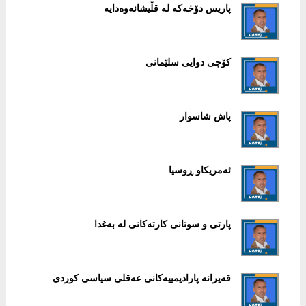
پاریس دۆخەکە لە قڵیشانەوەدایە
کۆچی دوایی سلێمانی
پاش شاسوار
ئەمریکاو ڕوسیا
پارتی و سوتانی کارتەکانی لە بەغدا
قەیرانە پارادیمییەکانی عەقلی سیاسی کوردی