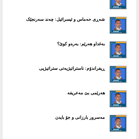
شەڕی حەماس و ئیسرائیل: چەند سەرنجێک
بەغداو هەرێم: بەرەو کوێ؟
ڕیفراندۆم: ناستراتیژیەتی ستراتیژیی
هەرێمی بێ مەعریفە
مەسرور بارزانی و جۆ بایدن