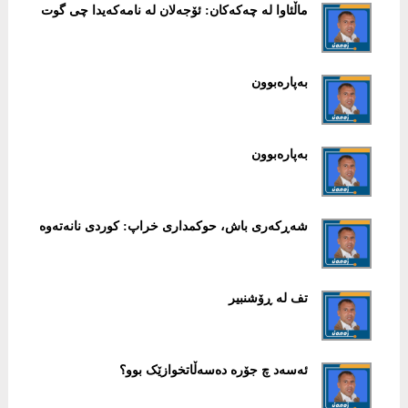
ماڵئاوا لە چەکەکان: ئۆجەلان لە نامەکەیدا چی گوت
بەپارەبوون
بەپارەبوون
شەڕکەری باش، حوکمداری خراپ: کوردی نانەتەوە
تف لە ڕۆشنبیر
ئەسەد چ جۆرە دەسەڵاتخوازێک بوو؟