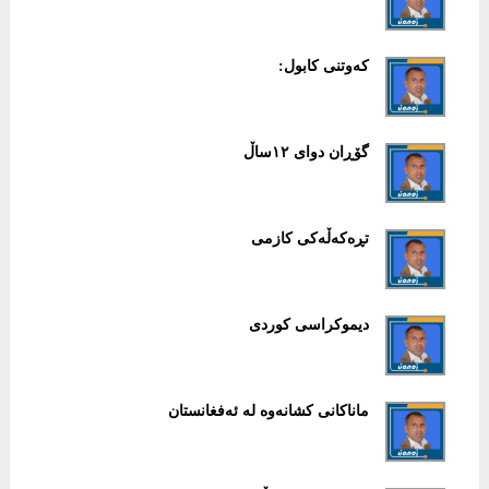
کەوتنی کابول:
گۆڕان دوای ١٢ساڵ
تڕەکەڵەکی کازمی
دیموکراسی کوردی
ماناکانی کشانەوە لە ئەفغانستان