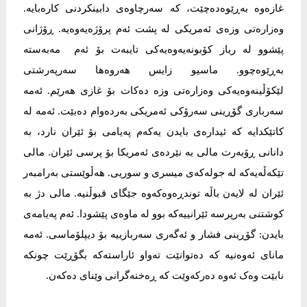
غازەوە بەڕێوەدەچێت، کە سەرچاوەی دابینکردنی کارەبایە.
وەزارەتی وزەی ئەمریکی لە پشت ئەم پرۆژەیەوەیە. ڕۆژانی
پێشوو لە ریاز کۆبونەیەوەیەکی تایبەت بۆ ئەم مەبەستە
بەڕێوەچوو. ماسیو زایس هەروەها سەرپەرشتی
لێکۆڵینەوەیەکی وەزارەتی وزە دەکات بۆ غازی هەرێم. ئەمە
سەرباری گۆڕینی سەرۆکی ئەمریکی بەردەوام دەبێت. ئەمە لە
کاتێکدایە کە ئیدارەی بایدن یەکەم پەیامی بۆ ئێران نارد، بە
دانانی ڕۆبەرت مالی بە نێردەی ئەمریکا بۆ پرسی ئێران. مالی
تێکەڵەیەکە لە جولەکەی میسری و سوریی. هەڵوێستی بەرامبەر
ئێران لە لایەن باڵە توندڕەوەکەوە جێگای قبوڵنیە. مالی دژ بە
کوشتنی بەرپرسە ئێرانییەکە بوو لە ماوەی پێشودا. ئەم پەیامەی
بایدن: گۆڕینی فشار و ئەگەری سەربازییە بۆ دیپلۆماسی. ئەمە
مانای ئەوەنیە کە دەتوانێت تەواو ئاراستەکە بگۆڕێت چونکە
نابێت وەک ئەوە دەرکەوێت کە ڕەخنەگرانی وێنای دەکەن.