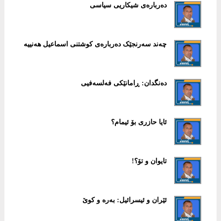
دەربارەی شیکاریی سیاسی
چەند سەرنجێک دەربارەی کوشتنی اسماعیل هەنییە
دەنگدان: ڕامانێکی فەلسەفیی
ئایا حازری بۆ ئیمام؟
تایوان و تۆ؟!
ئێران و ئیسرائیل: بەرە و کوێ