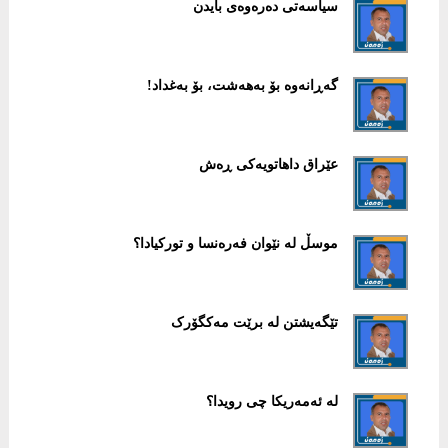
سیاسەتی دەرەوەی بایدن
گەڕانەوە بۆ بەهەشت، بۆ بەغداد!
عێراق داهاتویەکی ڕەش
موسڵ لە نێوان فەرەنسا و تورکیادا؟
تێگەیشتن لە برێت مەکگۆرک
لە ئەمەریکا چی رویدا؟