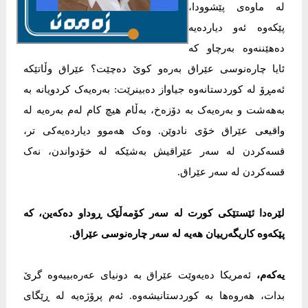
لە ماوەی پێشوودا،
پێکەوە ئەو دیاردەیە
دەهێننەوە بەرچاو کە
ئایا چارەنوسی عێراق بەرەو کوێ دەچێت؟ عێراق وڵاتێکە
ئەمڕۆ لە کوردستانەوە جیاواز دەبینرێت: بەرەیەک کردویانە بە
بەهەشت و بەرەیەک بە دۆزەخ، بەڵام هیچ کام لەم بەرەیە لە
واقیعی عێراق خۆی نادوێن. وەک هەموو دیاردەیەکی تر،
قسەکردن لە سەر عێراقیش بەشێکە لە خۆدواندن، نەک
قسەکردن لە سەر عێراق.
لێرەدا ئێستێکی کورت لە سەر کۆمەڵێک ڕوداو دەکەین، کە
پێکەوە کاریگەرییان هەیە لە سەر چارەنوسی عێراق.
یەکەم،
ئەمریکا دەیەوێت عێراق بە دونیای عەرەبییەوە گرێ
بدات، هەروەها بە کوردستانیشەوە. ئەم پرۆژەیە لە ڕێگای