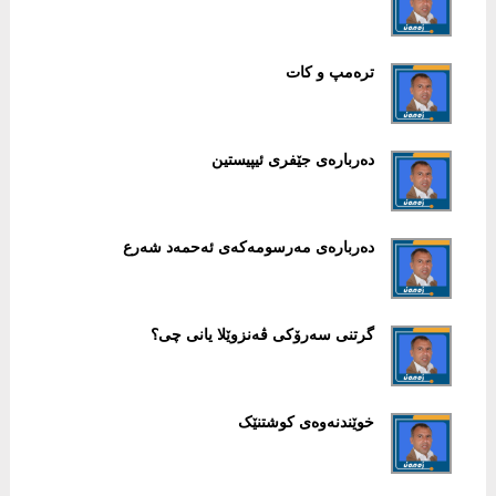
ترەمپ و کات
دەربارەی جێفری ئیپیستین
دەربارەی مەرسومەکەی ئەحمەد شەرع
گرتنی سەرۆکی ڤەنزوێلا یانی چی؟
خوێندنەوەی کوشتنێک