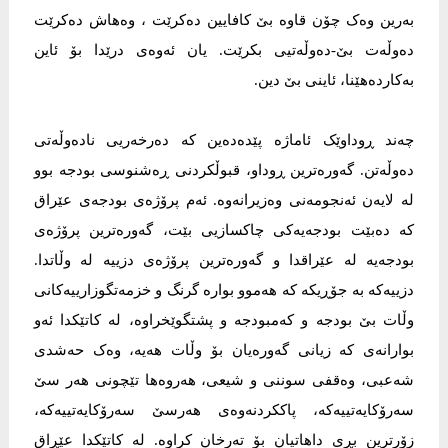
بەرین وەک چۆن قاوە بێ کافایین دەکرێت ، وەهاش دەکرێت
دەوڵەت بێ-دەوڵەتیی بکرێت. یان ئەوەی درێدا بۆ ئاین
بەکاردەهێنا، ئاینی بێ دین.
چەند ڕوداوێک ئاماژە پێدەدەین کە دەرخەریی نادەوڵەتی
دەوڵەتن. گەورەترین ڕوداو، قبوڵکردنی ڕەشنوسی بودجە بوو
لە لایەن ئەنجومەنی وەزیرانەوە. ئەم پرۆژەی بودجەی عێراق
کە دەبێت بودجەیەکی چاکسازیی بێت، گەورەترین پرۆژەی
بودجەیە لە عێراقدا و گەورەترین پرۆژەی دزییە لە وڵاتدا.
دزییەکە بە جۆڕیکە کە هەموو بوارە گرنگ و خزمەتگوزارییەکانی
وڵات بێ بودجە و کەمبودجە و پشتگوێخراوە، لە کاتێکدا ئەو
بوارانەی کە زیانی گەورەیان بۆ وڵات هەیە، وەک حەشدی
شەعبی، وەقفی سوننی و شیعی، هەروەها تێچونی هەر سێ
سەرۆکایەتییەکە، پاککردنەوەی هەرسێ سەرۆکایەتییەکە،
زۆرترین بڕی داهاتیان بۆ تەرخان کراوە. لە کاتێکدا عێڕاق