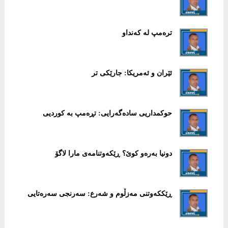
ترەمپ لە کەنداو
ئێران و ئەمریکا: جارێکی تر
حوکمداریی سادەگەرایی: تڕەمپ بە کوردیی
دونیا بەرەو کوێ؟ ڕێکەوتنامەی مارا لاگۆ
ڕێککەوتنی مەزڵوم و شەرع: سەرنجی سەرەتایی