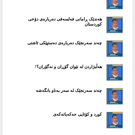
هەندێک ڕامانی فەلسەفی دەربارەی دۆخی
کوردستان
چەند سەرنجێک دەربارەی دەستپێکی ئاشتی
هەڵبژاردن لە نێوان گۆڕان و نەگۆران؟!
چەند سەرنجێک لە سەر بەناو بانگەشە
کورد و کۆتایی حەکەیاتەکەی