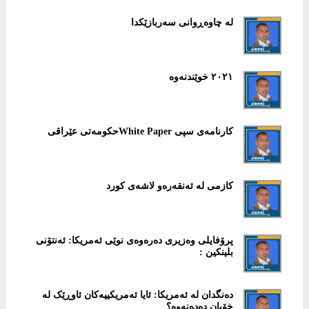
لە چاوەڕوانی سەربازێکدا
٢٠٢١ خوێندنەوە
کارنامەی سپی White Paperحکومەتی عێراقی
كازمی لە ئەنقەرەو لاشەی كورد
پرۆفایلی وەزیری دەرەوەی نوێی ئەمریکا: ئەنتۆنی
بلینکین :
دەنگدان لە ئەمریکا: ئایا ئەمریکییەکان ئاوڕێک لە
خۆیان دەدەنەوە؟