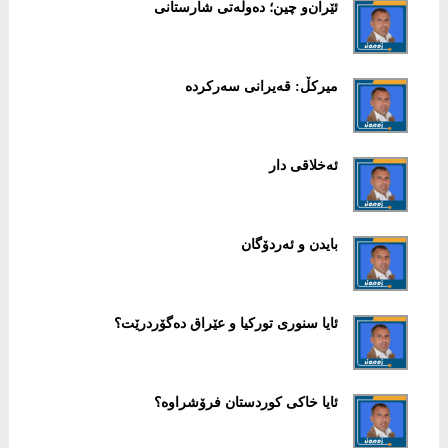
ئێران‌و چین؛ دەوڵەتی شارستانی
میرکڵ: قەیرانی سەرکردە
ئەخلاقی دار
بایدن و ئەردۆگان
ئایا سنوری تورکیا و عێراق دەگۆردرێت؟
ئایا خاکی کوردستان فرۆشراوە؟