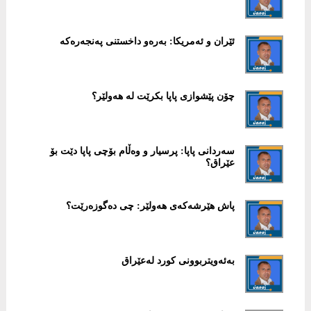
ئێران و ئەمریکا: بەرەو داخستنی پەنجەرەکە
چۆن پێشوازی پاپا بکرێت لە هەولێر؟
سەردانی پاپا: پرسیار و وەڵام بۆچی پاپا دێت بۆ
عێراق؟
پاش هێرشەکەی هەولێر: چی دەگوزەرێت؟
بەئەویتربوونی کورد لەعێراق