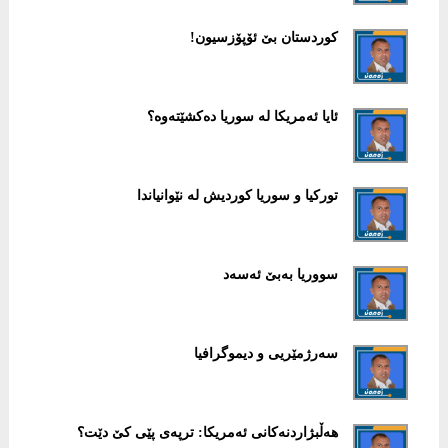
کوردستان بێ ئۆپۆزسیون!
ئایا ئەمریکا لە سوریا دەکشێتەوە؟
تورکیا و سوریا کوردیش لە نێوانیاندا
سووریا بەبێ ئەسەد
سەرژمێریی و دیموگرافیا
هەڵبژاردنەکانی ئەمریکا: ترپەی پێی کێ دێت؟