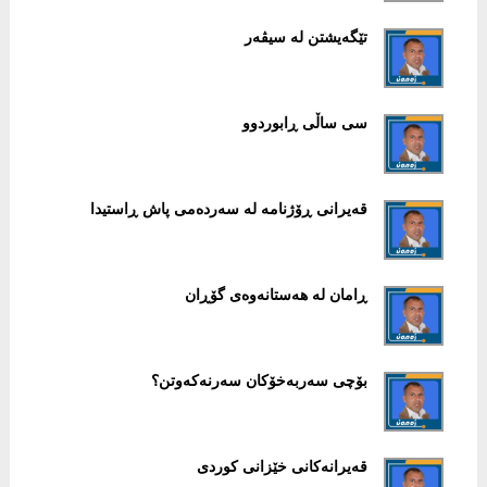
تێگەیشتن لە سیڤەر
سی ساڵی ڕابوردوو
قەیرانی ڕۆژنامە لە سەردەمی پاش ڕاستیدا
ڕامان لە هەستانەوەی گۆڕان
بۆچی سەربەخۆکان سەرنەکەوتن؟
قەیرانەکانی خێزانی کوردی