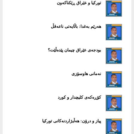
تورکیا و عێراق ڕێکناکەون
هەرێم بەغدا: باڵایەتی ناعەقڵ
بودجەی عێراق چیمان پێدەڵێت؟
نەمانی هاوسۆزی
کۆڕەکەی کلیچدار و کورد
پیاز و درۆن: هەڵبژاردنەکانی تورکیا