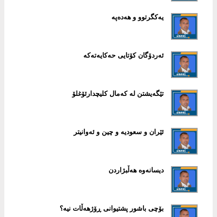
یەکگرتوو و هەدەپە
ئەردۆگان کۆتایی حەکایەتەکە
تێگەیشتن لە کەمال کلیچدارئۆغلۆ
ئێران و سعودیە و چین و ئەوانیتر
دیسانەوە هەڵبژاردن
بۆچی باشور پشتیوانی ڕۆژهەڵات نیە؟