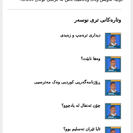
وتارەکانی تری نوسەر
دیداری ترەمپ و زەیدی
وەها نابێت؟
ڕۆژنامەگەریی کوردیی وەک مەترسیی
چۆن ئەنفال لە یادچوو؟
ئایا ئێران تەسلیم بوو؟