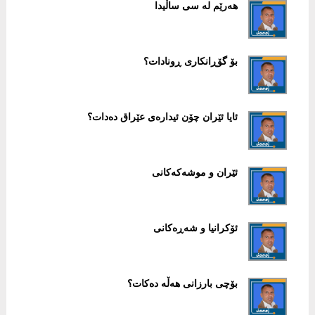
هەرێم لە سی ساڵیدا
بۆ گۆڕانکاری ڕونادات؟
ئایا ئێران چۆن ئیدارەی عێراق دەدات؟
ئێران و موشەکەکانی
ئۆکرانیا و شەڕەکانی
بۆچی بارزانی هەڵە دەکات؟