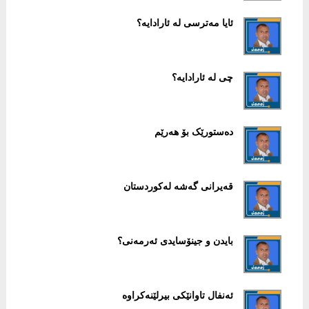
ئایا مەترسی لە ئارادایە؟
چی لە ئارادایە؟
دەستورێک بۆ ھەرێم
قەیرانی گەشە لەکوردستان
بایدن و جینۆسایدی ئەرمەنی؟
ئەنفال تاوانێکی بیرلێنەکراوە