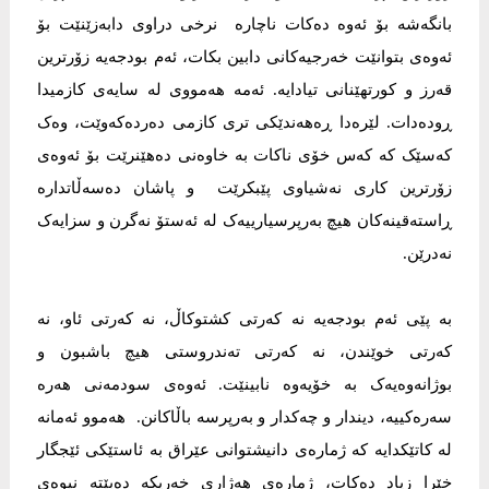
بانگەشە بۆ ئەوە دەکات ناچارە نرخی دراوی دابەزێنێت بۆ
ئەوەی بتوانێت خەرجیەکانی دابین بکات، ئەم بودجەیە زۆرترین
قەرز و کورتهێنانی تیادایە. ئەمە هەمووی لە سایەی کازمیدا
ڕودەدات. لێرەدا ڕەهەندێکی تری کازمی دەردەکەوێت، وەک
کەسێک کە کەس خۆی ناکات بە خاوەنی دەهێنرێت بۆ ئەوەی
زۆرترین کاری نەشیاوی پێبکرێت و پاشان دەسەڵاتدارە
ڕاستەقینەکان هیچ بەرپرسیارییەک لە ئەستۆ نەگرن و سزایەک
نەدرێن.
بە پێی ئەم بودجەیە نە کەرتی کشتوکاڵ، نە کەرتی ئاو، نە
کەرتی خوێندن، نە کەرتی تەندروستی هیچ باشبون و
بوژانەوەیەک بە خۆیەوە نابینێت. ئەوەی سودمەنی هەرە
سەرەکییە، دیندار و چەکدار و بەرپرسە باڵاکانن. هەموو ئەمانە
لە کاتێکدایە کە ژمارەی دانیشتوانی عێراق بە ئاستێکی ئێجگار
خێرا زیاد دەکات، ژمارەی هەژاری خەریکە دەبێتە نیوەی