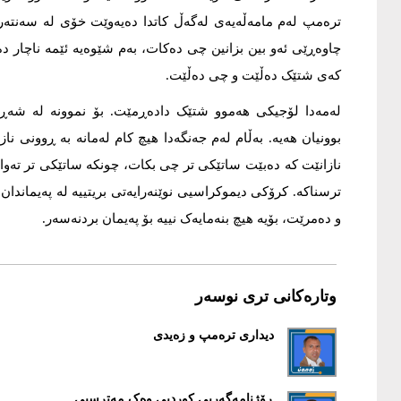
ترەمپ لەم مامەڵەیەی لەگەڵ کاتدا دەیەوێت خۆی لە سەنتەرد
چاوەڕێی ئەو بین بزانین چی دەکات، بەم شێوەیە ئێمە ناچار دەب
کەی شتێک دەڵێت و چی دەڵێت.
لەمەدا لۆجیکی هەموو شتێک دادەڕمێت. بۆ نموونە لە شەڕی ت
بوونیان هەیە. بەڵام لەم جەنگەدا هیچ کام لەمانە بە ڕوونی
نازانێت کە دەبێت ساتێکی تر چی بکات، چونکە ساتێکی تر تەواو
ترسناکە. کرۆکی دیموکراسیی نوێنەرایەتی بریتییە لە پەیماندان.
و دەمرێت، بۆیە هیچ بنەمایەک نییە بۆ پەیمان بردنەسەر.
وتارەکانی تری نوسەر
دیداری ترەمپ و زەیدی
ڕۆژنامەگەریی کوردیی وەک مەترسیی