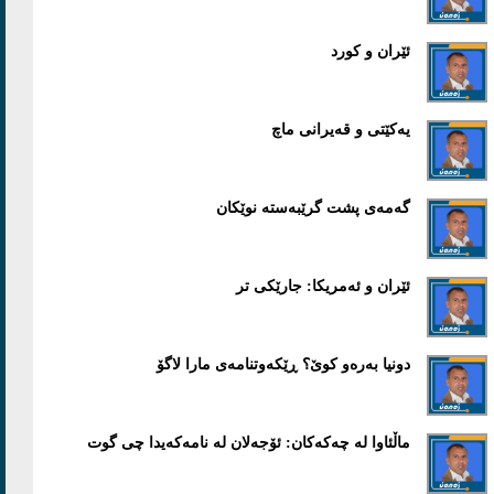
ئێران و کورد
یەکێتی و قەیرانی ماچ
گەمەی پشت گرێبەستە نوێکان
ئێران و ئەمریکا: جارێکی تر
دونیا بەرەو کوێ؟ ڕێکەوتنامەی مارا لاگۆ
ماڵئاوا لە چەکەکان: ئۆجەلان لە نامەکەیدا چی گوت