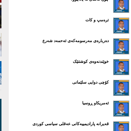
ترەمپ و کات
دەربارەی مەرسومەکەی ئەحمەد شەرع
خوێندنەوەی کوشتنێک
کۆچی دوایی سلێمانی
ئەمریکاو ڕوسیا
قەیرانە پارادیمییەکانی عەقلی سیاسی کوردی