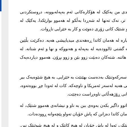
دی من یەکێک لە هۆکارەکانی ئەم بەپەلەبوونە، دروستکردنی
ر، نەک تەنها لە شەڕدا بەڵکو لە هەموو بوارێکدا. یەکێک لە
 شتێک کاتی زۆری دەوێت و کار بە خێرایی ناڕوات.
ارە لە هەمان کاتدا ڕەهەندی میدیاییشی هەیە. دەکرێت بڵێین
شتی ئالوودەیە لە بەپەلە و هەنووکە و نها و ئەم شتانە. لە
ی هاتنە. شتەکان دەبێت زوو بێن و زوو بڕۆن. هەموو دیاردەیەک
سەرکەوتنێک بەدەست بهێنێت بە خێرایی. بە هیچ شێوەیەک بیر
ی هەیە لەسەر ئەمریکا و ناوچەکە. کات لە ئەودا چڕ بووەتەوە،
ەکانی ڕۆژهەڵاتی ناوەڕاست دەچێت.
توو داگیر بکەن بەوەی ببن بە ناو و نیشانەی هەموو شتێک، لە
ان کاتدا دەزانن کە پاش خۆیان تەواو پێچەوانە ڕوودەدات.
کن، ئەوا لە پاش خۆیان لە هیچ کاتێک و لە هیچ شوێنێک نین.