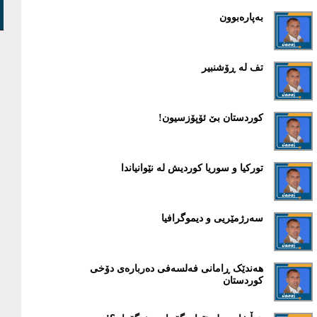
بەپارەبوون
تف لە ڕۆشنبیر
کوردستان بێ ئۆپۆزسیون!
تورکیا و سوریا کوردیش لە نێوانیاندا
سەرژمێریی و دیموگرافیا
هەندێک ڕامانی فەلسەفی دەربارەی دۆخی
کوردستان