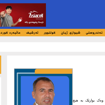
تەندروستی
شیوازی ژیان
کولتوور
ئەرشیف
ماڵپەرە کورد
 وەک بوارێک بە هیچ