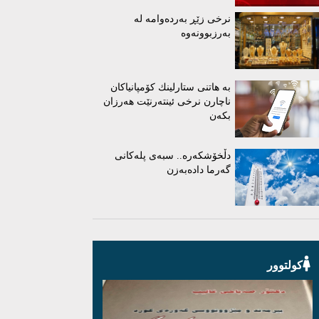
نرخی زێڕ بەردەوامە لە
بەرزبوونەوە
بە هاتنی ستارلینك كۆمپانیاكان
ناچارن نرخی ئینتەرنێت هەرزان
بكەن
دڵخۆشکەرە.. سبەی پلەکانی
گەرما دادەبەزن
کولتوور