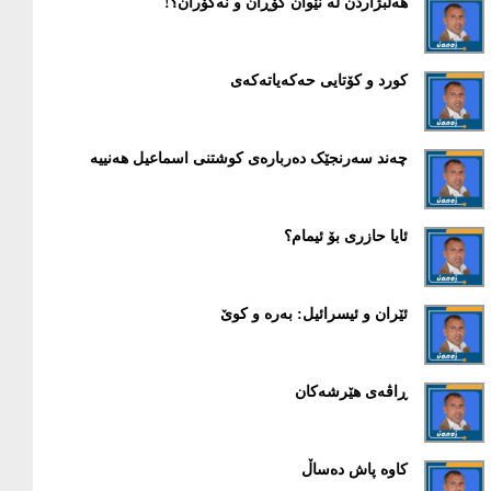
هەڵبژاردن لە نێوان گۆڕان و نەگۆران؟!
کورد و کۆتایی حەکەیاتەکەی
چەند سەرنجێک دەربارەی کوشتنی اسماعیل هەنییە
ئایا حازری بۆ ئیمام؟
ئێران و ئیسرائیل: بەرە و کوێ
ڕاڤەی هێرشەکان
کاوە پاش دەساڵ