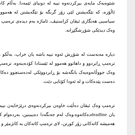
شێوەیەک مایەی بیرکردنەوە نییە لە دونیای ئێمەدا. بەڵام ک
ئاڵۆزە، کە تێگەیشتن لێی زۆر گرنگە بۆ تێگەیشتن لە هەموو 
سیاسیی هەنگاری ئیڤان کراستیڤ، ئاماژە بەم دیدەی ترەمپ دە
وەک دیدێکی شۆڕشگێڕانە.
دیارە مەبەست لە شۆڕش ئەوە نییە باشە یان خراپ، بەڵکو مەب
ترەمپ ڕابردوو و داهاتوو هەموو لە ئێستادا کۆدەبنەوە. ترەم
وەک جووڵانەوەیەک بانگەشە بۆ ڕابردووێکی لەدەستچوو دەکات 
دەست پێدەکات و لە ئەودا کۆتایی دێت.
ترەمپ وەک ئیڤان دەڵێت خاوەن بیرکردنەوەی درێژخایەن نییە
یان deadlineدەکاتەوە.وەک لەم جەنگەدا دەیبینین، ب
هەمیشە کاتەکانی زۆر کورتن، لای ترەمپ کاتەکان بە کاتژمێر و ڕ