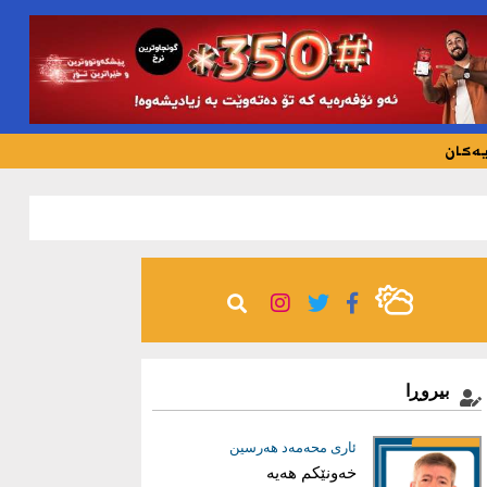
یەکان
190
بیروڕا
عیماد ئه‌حمه‌د
ئاری محەمەد هەرسین
خەونێکم هەیە
بریاری دروست؛ بناغەی