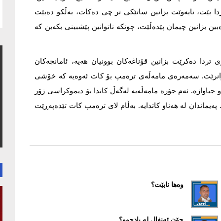
ا بێت، نایەوێت بزانین ساتێکی تر چی دەکات، بەڵکو دەبێت
ین بزانین چیمان پێدەڵێت، چونکە ناتوانین پێشبینی بکەین کە
ردا دەکرێت بزانین قۆناغەکان بوونیان هەیە، ئامانجەکان
 نازانرێت. سەمەرەی مامەڵەی ترەمپ بۆ کات ئەوەیە کە خۆشی
 جیاوازە. ئەم جۆرە مامەڵەیە لەگەڵ کاتدا بۆ دیموکراسی زۆر
 پەیماندان لە هەناو کاتدایە. بەڵام لای ترەمپ کات تێدەپەڕێت
وەها نابێت؟
چۆن ئەنفال لە یادچوو؟