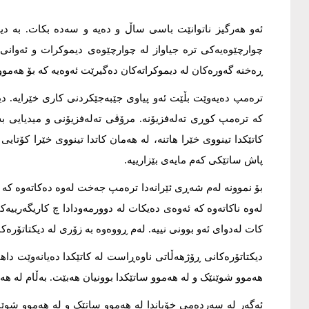
ئەو هەرگیز ناتوانێت باسی ساڵ و دەیە و سەدە بکات. بە دی
چوارچێوەیەکی ترە جیاواز لە چوارچێوەی دیموکرات و ئەوانی ت
ڕەخنە گەورەکان لە دیموکراتەکان دەگیرێت ئەوەیە کە بۆ هەموو
ترەمپ دەیەوێت بڵێت ئەو پیاوی جێبەجێکردنی کاری خێرایە. دی
کە ترەمپ کوڕی تەلەفزیۆنە. مرۆڤی تەلەفزیۆنی و میدیایی بە گ
کاتێکدا تینووی خێرا هاتنە، لە هەمان کاتدا تینووی خێرا کۆتای
پاش ساتێکی کەم مایەی بێزارییە.
بۆ نموونە لەم شەڕی ئێرانەدا ترەمپ جەخت لەوە دەکاتەوە کە 
لەوە ناکاتەوە کە ئەوەی دەیکات لە دوورمەودادا چ کاریگەرییەک
کات لەدوای ئەو بوونی نییە. لەم ڕووەوە بە زۆری لە دیکتاتۆر
دیکتاتۆرەکانی ڕۆژهەڵاتی ناوەڕاست لە کاتێکدا دەیانەوێت داها
هەموو شوێنێک و لە هەموو ساتێکدا بوونیان هەبێت. بەڵام لە هەم
ئەگەر لە سەردەمی خۆیاندا لە هەموو ساتێک و لە هەموو شوێنێ