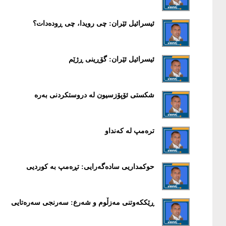
ئیسرائیل ئێران: چی رویدا، چی ڕودەدات؟
ئیسرائیل ئێران: گۆڕینی ڕژێم
شکستی ئۆپۆزسیون لە دروستکردنی بەرە
ترەمپ لە کەنداو
حوکمداریی سادەگەرایی: تڕەمپ بە کوردیی
ڕێککەوتنی مەزڵوم و شەرع: سەرنجی سەرەتایی