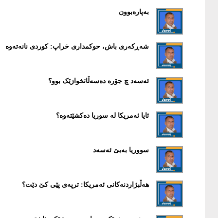
بەپارەبوون
شەڕکەری باش، حوکمداری خراپ: کوردی نانەتەوە
ئەسەد چ جۆرە دەسەڵاتخوازێک بوو؟
ئایا ئەمریکا لە سوریا دەکشێتەوە؟
سووریا بەبێ ئەسەد
هەڵبژاردنەکانی ئەمریکا: ترپەی پێی کێ دێت؟