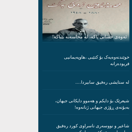
ئەوەی حسابی پاکە، لە محاسەبە بێباکە!
خوێندنەوەیەک بۆ کتێبی ،هاوپەیمانیی
فریودەرانە
لە ستایشی رەفیق سابیردا….
شیعرێک بۆ دایکم و ھەموو دایکانی جیھان،
بەبۆنەی ڕۆژی جیھانی ژنانەوە!
شاعیر و نووسەری ناسراوی کورد رەفیق