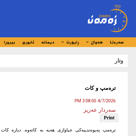
سەرەتا
هەواڵ
ڕاپۆرت
دیمانە
ئابوری
بیروڕا
وتار
ترەمپ و کات
4/7/2026 3:08:00 PM
سەردار عەزیز
ترەمپ پەیوەندییەکی جیاوازی هەیە بە کاتەوە. دیارە کات