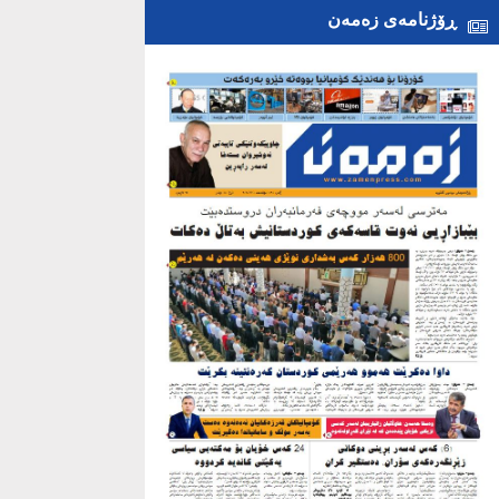
ڕۆژنامەی زەمەن