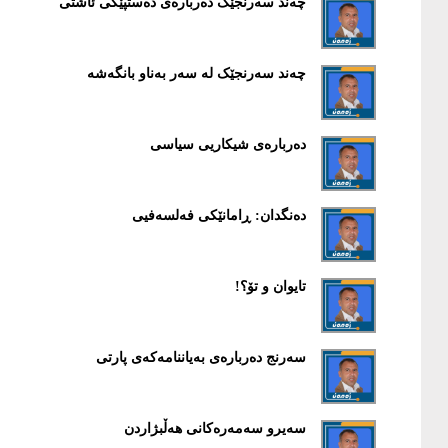
چەند سەرنجێک دەربارەی دەستپێکی ئاشتی
چەند سەرنجێک لە سەر بەناو بانگەشە
دەربارەی شیکاریی سیاسی
دەنگدان: ڕامانێکی فەلسەفیی
تایوان و تۆ؟!
سەرنج دەربارەی بەیاننامەکەی پارتی
سەیرو سەمەرەکانی هەڵبژاردن