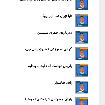
ئایا ئێران تەسلیم بوو؟
دەربارەی جێفری ئیپیستین
گرتنی سەرۆکی ڤەنزوێلا یانی چی؟
پاریس دۆخەکە لە قڵیشانەوەدایە
پاش شاسوار
پارتی و سوتانی کارتەکانی لە بەغدا