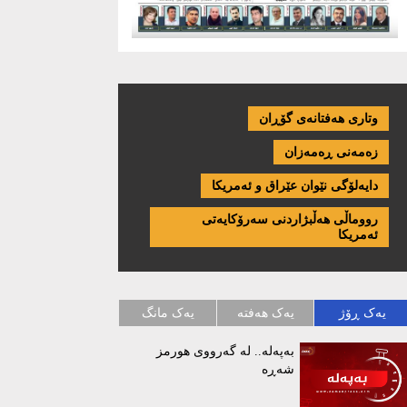
وتاری هەفتانەی گۆڕان
زەمەنی ڕەمەزان
دایەلۆگی نێوان عێراق و ئەمریكا
رووماڵی هەڵبژاردنی سەرۆکایەتی
ئەمریکا
یەک ڕۆژ
یەک هەفتە
یەک مانگ
بەپەلە.. لە گەرووی هورمز
شەڕە