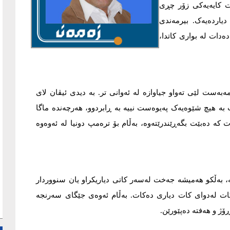
ات کایەیەکی زۆر چڕی
دیاردەیەک. بیرمەندی
دات لە بواری کاتدا،
ەست لێی تەواو جیاوازە لە ئەوانی تر. بە دیدی ئیڤان لای
پ بە هیچ شێوەیەک پەیوەست نییە بە ڕابردوو، هەرچەندە ماگا
کە دەبێت بگەڕێندرێتەوە، بەڵام بۆ ترەمپ دونیا لە ئەوەوە
، بەڵکو هەمیشە جەخت لەسەر کاتی دیاریکراو یان سنووردار
ەردەوام کات لەدوای کات دیاری دەکات. بەڵام ئەوەی جێگای سەرنجە
ۆژ و هەفتە دەپێورێن.