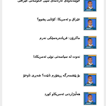
خوێندنەوەی کارنامەی سپی حکومەتی عێراقی
عێراق و ئەمریکا: کۆتایی پشوو؟
ماکرۆن: فریادەرەسێکی نەرم
نەوت لە سیاسەتی نوێی ئەمریکادا
بۆ پێشمەرگە ڕیفۆرم نابێت؟ شەڕی ناوخۆ
هەڵبژاردنی ئەمریکاو کورد