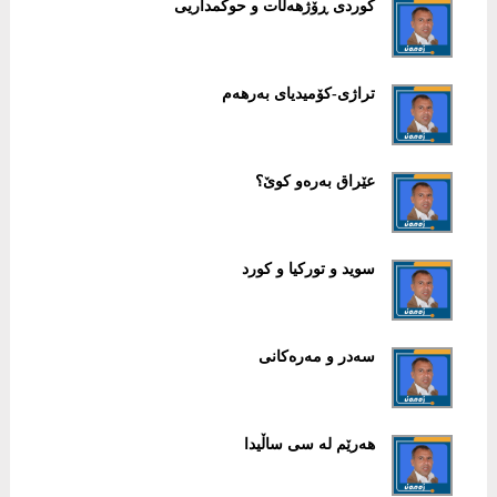
کوردی ڕۆژهەڵات و حوکمداریی
تراژی-کۆمیدیای بەرهەم
عێراق بەرەو کوێ؟
سوید و تورکیا و کورد
سەدر و مەرەکانی
هەرێم لە سی ساڵیدا