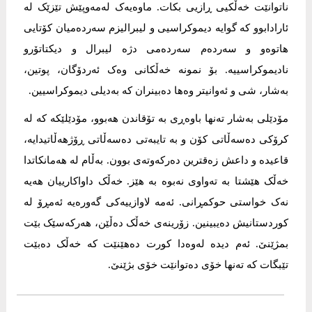
ناتوانێت خەڵکیی ڕازیی بکات. ماوەیەک لەمەوپێش تێزێک لە
ئارادابوو کە گوایە دیموکراسیی و لیبرالیزم سەردەمیان کۆتایی
هاتوەو و سەردەم سەردەمی دژە لیبرال و دیکتاتۆرو
نادیموکراسییە. بۆ نمونە خەڵکانی وەک ئەردۆگان، پوتین،
بەشار، شی و ئەوانیتر وەها دەبینران کە بەدیلی دیموکراسیین.
مۆدێلی بەشار تەنها باوەڕی بە تۆقاندن هەبوو، مۆدێلێکە کە لە
کرۆکی دەسەڵاتی کۆن و بە تایبەتی دەسەڵاتی ڕۆژهەڵاتیدایە،
قاعیدە و داعش زەقترین دەرکەوتەی بوون. بەڵام لە هەمانکاتدا
خەڵک هێشتا بە تەواوی نەبوە بە هێز. خەڵک داواکارییان هەیە
نەک خواستی حوکمڕانی. ئەمە لاوازییەکی گەورەیە ئەمڕۆ لە
کوردستانیش دەیبینین. زۆرینەی خەڵک دەڵێن، هەرکەسێک بێت
بمژێنێ. ئەم دیدە لەوەدا کورت دەهێنێت کە خەڵک دەبێت
تێبگات کە تەنها خۆی دەتوانێت خۆی بژێنێ.