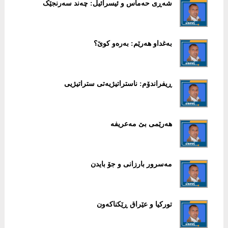
شەڕی حەماس و ئیسرائیل: چەند سەرنجێک
بەغداو هەرێم: بەرەو کوێ؟
ڕیفراندۆم: ناستراتیژیەتی ستراتیژیی
هەرێمی بێ مەعریفە
مەسرور بارزانی و جۆ بایدن
تورکیا و عێراق ڕێکناکەون