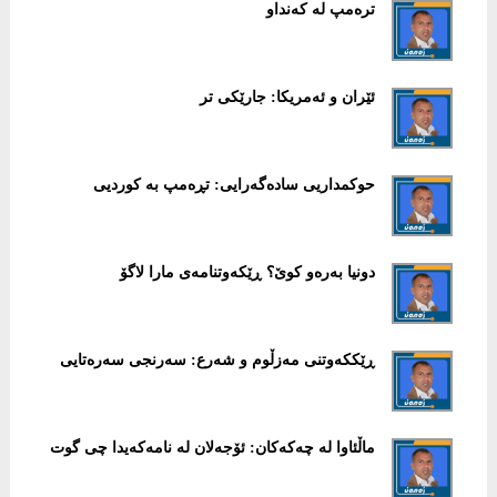
ترەمپ لە کەنداو
ئێران و ئەمریکا: جارێکی تر
حوکمداریی سادەگەرایی: تڕەمپ بە کوردیی
دونیا بەرەو کوێ؟ ڕێکەوتنامەی مارا لاگۆ
ڕێککەوتنی مەزڵوم و شەرع: سەرنجی سەرەتایی
ماڵئاوا لە چەکەکان: ئۆجەلان لە نامەکەیدا چی گوت