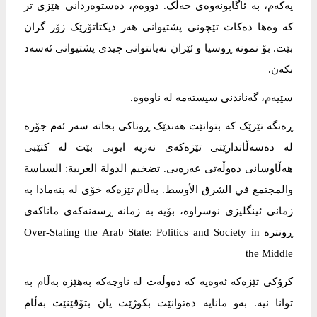
یەکەم، بە ئاگابونەوەی خەڵک. دووەم، دەستوەردانی هێزی تر
کە وەها دەکات تێچونی پشتیوانی هەر دیکتاتۆرێک زۆر گران
بێت. بۆ نمونە ڕوسیا و ئێران نەیانتوانی چیدی پشتیوانی ئەسەد
بکەن.
سێیەم، گەناندنی سیستەمە لە ناوەوە.
ڕەنگە تێزێک کە بتوانێت هەندێک ڕوناکی بخاتە سەر ئەم جۆرە
لە دەسەڵاتدارێتی تێزەکەی نەزیه ایوبی بێت لە کتێبی
هەڵاوسانی دەوڵەتی عەرەبی. تضخيم الدولة العربية: السياسة
والمجتمع في الشرق الأوسط. بەڵام تێزەکە خۆی لە بنەمادا بە
زمانی ئینگلیزی نوسراوە، بۆیە بە زمانە ڕسەنەکەی ماناکەی
ڕونترە Over-Stating the Arab State: Politics and Society in
the Middle
کرۆکی تێزەکە ئەوەیە کە دەوڵەت لە ناوچەکە بەهێزە بەڵام بە
توانا نیە. بەو مانایە دەتوانێت بکوژێت یان بتۆقێنێت بەڵام