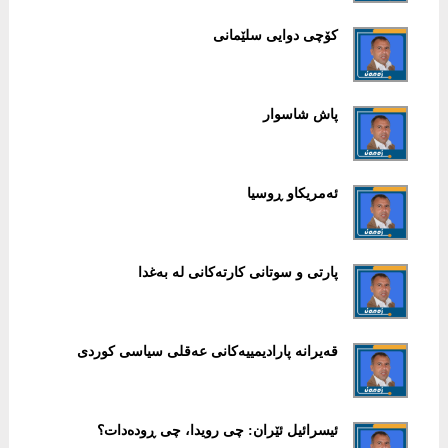
کۆچی دوایی سلێمانی
پاش شاسوار
ئەمریکاو ڕوسیا
پارتی و سوتانی کارتەکانی لە بەغدا
قەیرانە پارادیمییەکانی عەقلی سیاسی کوردی
ئیسرائیل ئێران: چی رویدا، چی ڕودەدات؟