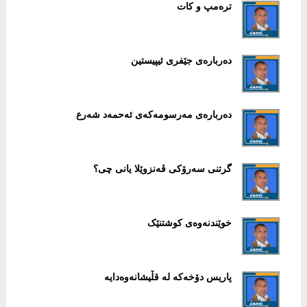
ترەمپ و کات
دەربارەی جێفری ئیپیستین
دەربارەی مەرسومەکەی ئەحمەد شەرع
گرتنی سەرۆکی ڤەنزوێلا یانی چی؟
خوێندنەوەی کوشتنێک
پاریس دۆخەکە لە قڵیشانەوەدایە