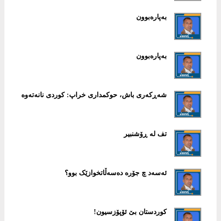
بەپارەبوون
بەپارەبوون
شەڕکەری باش، حوکمداری خراپ: کوردی نانەتەوە
تف لە ڕۆشنبیر
ئەسەد چ جۆرە دەسەڵاتخوازێک بوو؟
کوردستان بێ ئۆپۆزسیون!