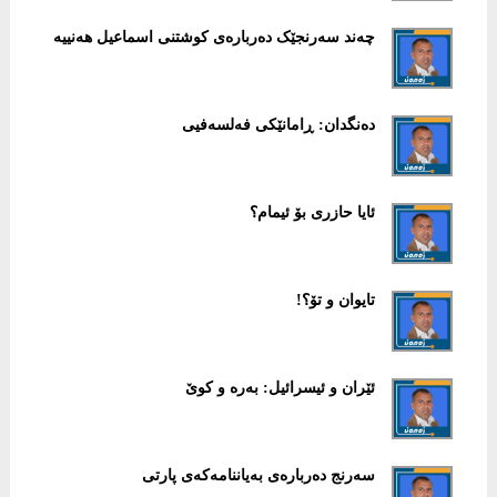
چەند سەرنجێک دەربارەی کوشتنی اسماعیل هەنییە
دەنگدان: ڕامانێکی فەلسەفیی
ئایا حازری بۆ ئیمام؟
تایوان و تۆ؟!
ئێران و ئیسرائیل: بەرە و کوێ
سەرنج دەربارەی بەیاننامەکەی پارتی