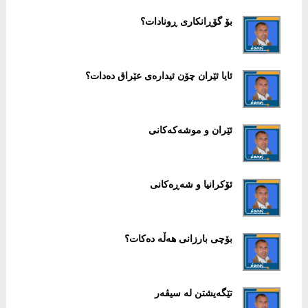
بۆ گۆڕانکاری ڕونادات؟
ئایا ئێران چۆن ئیدارەی عێراق دەدات؟
ئێران و موشەکەکانی
ئۆکرانیا و شەڕەکانی
بۆچی بارزانی هەڵە دەکات؟
تێگەیشتن لە سیڤەر