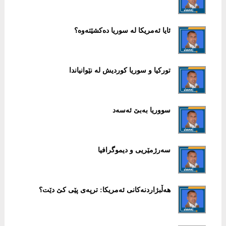
ئایا ئەمریکا لە سوریا دەکشێتەوە؟
تورکیا و سوریا کوردیش لە نێوانیاندا
سووریا بەبێ ئەسەد
سەرژمێریی و دیموگرافیا
هەڵبژاردنەکانی ئەمریکا: ترپەی پێی کێ دێت؟