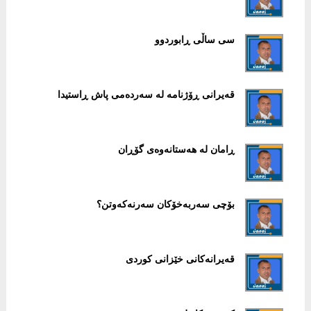
سی ساڵی ڕابوردوو
قەیرانی ڕۆژنامە لە سەردەمی پاش ڕاستیدا
ڕامان لە هەستانەوەی گۆڕان
بۆچی سەربەخۆکان سەرنەکەوتن؟
قەیرانەکانی خێزانی کوردی