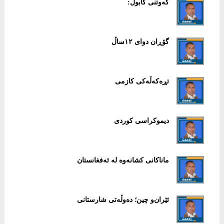
کەوتنی کابول:
گۆڕان دوای ١٢ساڵ
تڕەکەڵەکی کازمی
دیموکراسی کوردی
ماناکانی کشانەوە لە ئەفغانستان
ئێران‌و چین؛ دەوڵەتی شارستانی