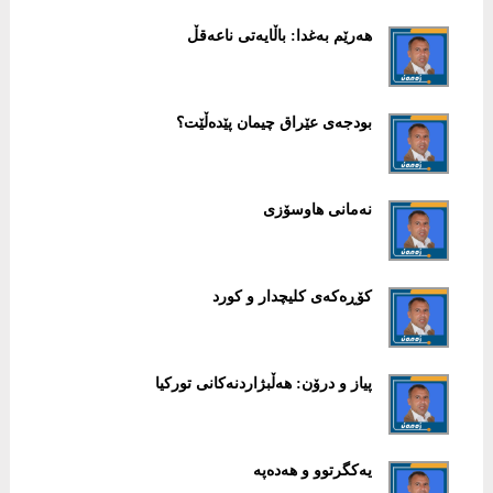
هەرێم بەغدا: باڵایەتی ناعەقڵ
بودجەی عێراق چیمان پێدەڵێت؟
نەمانی هاوسۆزی
کۆڕەکەی کلیچدار و کورد
پیاز و درۆن: هەڵبژاردنەکانی تورکیا
یەکگرتوو و هەدەپە