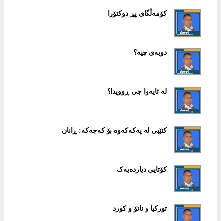
کۆمەڵگای پڕ دوکتۆرا
دوبەی چیە؟
لە ئایەوا چی ڕوویدا؟
کتێبی لە پەکەکەوە بۆ کەجەکە: ڕانان
کۆتایی دیاردەیەک
تورکیا و ناتۆ و کورد