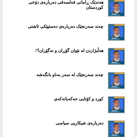
هەندێک ڕامانی فەلسەفی دەربارەی دۆخی
کوردستان
چەند سەرنجێک دەربارەی دەستپێکی ئاشتی
هەڵبژاردن لە نێوان گۆڕان و نەگۆران؟!
چەند سەرنجێک لە سەر بەناو بانگەشە
کورد و کۆتایی حەکەیاتەکەی
دەربارەی شیکاریی سیاسی