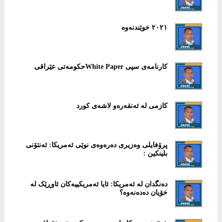
٢٠٢١ خوێندنەوە
کارنامەی سپی White Paperحکومەتی عێراقی
كازمی لە ئەنقەرەو لاشەی كورد
پرۆفایلی وەزیری دەرەوەی نوێی ئەمریکا: ئەنتۆنی
بلینکین :
دەنگدان لە ئەمریکا: ئایا ئەمریکییەکان ئاوڕێک لە
خۆیان دەدەنەوە؟