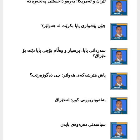
ئێران و ئەمریکا: بەرەو داخستنی پەنجەرەکە
چۆن پێشوازی پاپا بکرێت لە هەولێر؟
سەردانی پاپا: پرسیار و وەڵام بۆچی پاپا دێت بۆ
عێراق؟
پاش هێرشەکەی هەولێر: چی دەگوزەرێت؟
بەئەویتربوونی کورد لەعێراق
سیاسەتی دەرەوەی بایدن