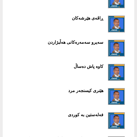
ڕاڤەی هێرشەکان
سەیرو سەمەرەکانی هەڵبژاردن
کاوە پاش دەساڵ
هێنری کیسنجەر مرد
فەلەستین بە کوردی