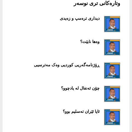
وتارەکانی تری نوسەر
دیداری ترەمپ و زەیدی
وەها نابێت؟
ڕۆژنامەگەریی کوردیی وەک مەترسیی
چۆن ئەنفال لە یادچوو؟
ئایا ئێران تەسلیم بوو؟