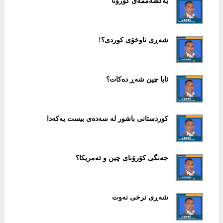
یەکشەممەی کۆرۆنا
شەڕی ناوخۆی کوردی؟!
ئایا چین شەڕ دەکات؟
کوردستانی باشور لە سەدەی بیست یەکەدا
جەنگی کۆرۆنای چین و ئەمریکا؟
شەڕی نرخی نەوت