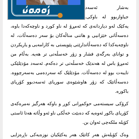
بەشار ئەسەد
جیاوازبوو لە باوکی.
یەکێک لەو دیاردانەی کە ئەمڕۆ لە ناو کورد و ناوچەکەدا باوە،
دەسەڵاتی خێزانیی و هاتنی مناڵەکان بۆ سەر دەسەڵات، لە
ناوچەیەکدا کە دەسەڵاتدارێتی پێویستی بە کارامەیی و یاریکردن
و توانای بەرگەی فشار و زۆر خەسڵەتی تر هەیە. بەڵام من
ئەمڕۆ باس لە هەندێک خەسڵەتی تر دەکەم. ئەسەد مۆدێلێکی
تایبەت بوو لە دەسەڵات. مۆدێلێک کە سەردەمی بەسەرچووە.
دەسەڵاتێک کە زۆر هاوشێوەی سوریای ئەسەدبوو کۆریای
باکورە.
کرۆکی سیستەمی حوکمڕانی کوڕ و باوکە هەرگیز نەمرەکەی
کۆریای باکور ئەوەیە کە دەبێت خەڵکی ناو ئەو وڵاتە هەتا ئاستی
کۆیلە ملکەچی ئەوان بن.
وەک کۆیلەش هەر کاتێک هەر یەکێکیان نوزەیەکی ناڕەزایی