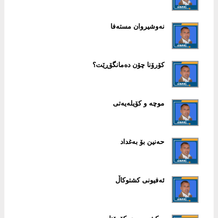
نەوشیروان مستەفا
کۆرۆنا چۆن دەمانگۆڕێت؟
موچە و کۆیلەیەتی
حەنین بۆ بەغداد
ئەفیونی کشتوکاڵ