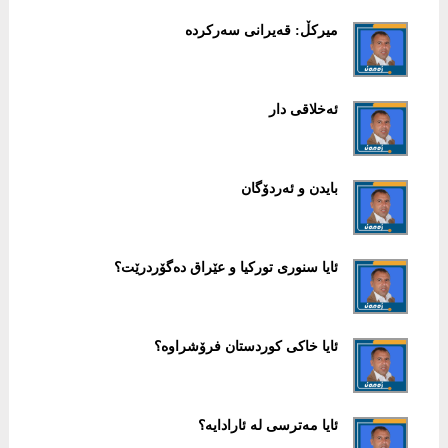
میرکڵ: قەیرانی سەرکردە
ئەخلاقی دار
بایدن و ئەردۆگان
ئایا سنوری تورکیا و عێراق دەگۆردرێت؟
ئایا خاکی کوردستان فرۆشراوە؟
ئایا مەترسی لە ئارادایە؟