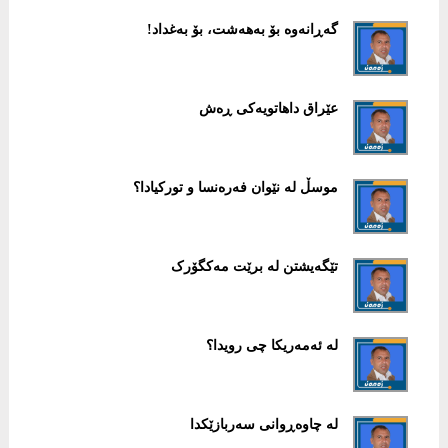
گەڕانەوە بۆ بەهەشت، بۆ بەغداد!
عێراق داهاتویەکی ڕەش
موسڵ لە نێوان فەرەنسا و تورکیادا؟
تێگەیشتن لە برێت مەکگۆرک
لە ئەمەریکا چی رویدا؟
لە چاوەڕوانی سەربازێکدا