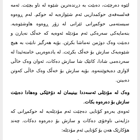
لێوە دەرچێت، دەبێت بە دڕندەترین شێوە لە ناو بچێت. ئەمە
فەلسەفەی حوکمداریی ئەم شێوازەیە لە حوکم. لەم ڕوەوە
سیستەمی حوکمڕانی ئێرانی لە زۆر ڕوەوە هاوشێوەیە.
بنەمایەکی سەرەکی ئەم مۆدێلە ئەوەیە کە خەڵک نەیارن و
دەبێت وەک دوژمن تەماشا بکرێن. بۆیە هەرگیز نابێت بە هیچ
شێوەیەک سازش بۆ خەڵک بکرێت. لە یادەوەریی خامنەئیدا لە
سەردەمی شادا، کاتێک شا سازش دەکات، ئەوان وەک خاڵی
لاوازی دەیخوێننەوە. بۆیە سازش بۆ خەڵک وەک خاڵی کەوتن
دەبینن.
وەک لە مۆدێلی ئەسەددا بینیمان لە دۆخێکی وەهادا دەبێت
سازش بۆ دەرەوە بکات.
ئەوەی بەرەو کۆتایی دەچێت ئەم مۆدێلەیە لە حوکمڕانی کە
دژایەتی ناوخۆی دەکات و سازش بۆ دەرەوە دەکات. چەند
هۆکارێک هەن بۆ کۆتایی ئەم مۆدێلە: