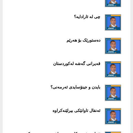
چی لە ئارادایە؟
دەستورێک بۆ ھەرێم
قەیرانی گەشە لەکوردستان
بایدن و جینۆسایدی ئەرمەنی؟
ئەنفال تاوانێکی بیرلێنەکراوە