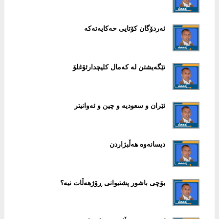
ئەردۆگان کۆتایی حەکایەتەکە
تێگەیشتن لە کەمال کلیچدارئۆغلۆ
ئێران و سعودیە و چین و ئەوانیتر
دیسانەوە هەڵبژاردن
بۆچی باشور پشتیوانی ڕۆژهەڵات نیە؟