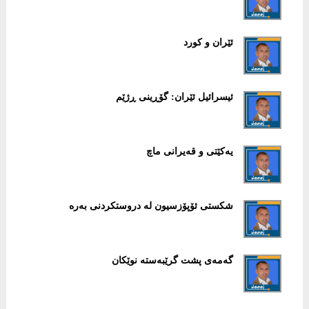
ئێران و کورد
ئیسرائیل ئێران: گۆڕینی ڕژێم
یەکێتی و قەیرانی ماچ
شکستی ئۆپۆزسیون لە دروستکردنی بەرە
گەمەی پشت گرێبەستە نوێکان