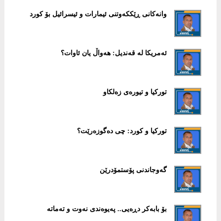
وانەکانی ڕێککەوتنی ئیمارات و ئیسرائیل بۆ کورد
ئەمریکا لە قەندیل: هەواڵ یان ئاوات؟
تورکیا و تیورەی زەلکاو
تورکیا و کورد: چی دەگوزەرێت؟
گەوجاندنی پۆستمۆدرێن
بۆ بابەكر دڕەیی.. پەیوەندی نەوت و تەماتە