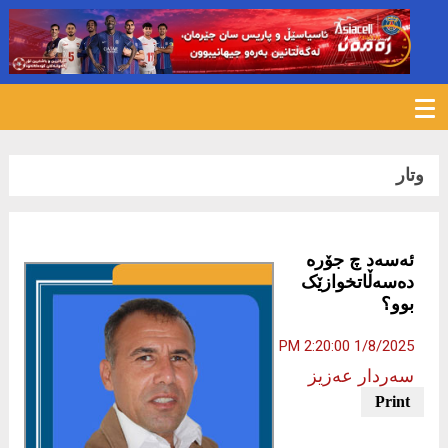
572
وتار
ئەسەد چ جۆرە
دەسەڵاتخوازێک
بوو؟
1/8/2025 2:20:00 PM
سەردار عەزیز