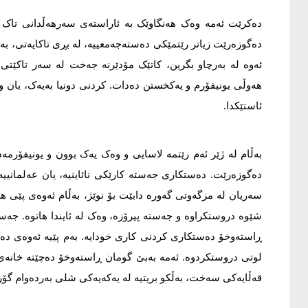
دەکرێت ئەمە وەک هەنگاوێک بە ئاراستەی سەرهەڵدانی تاک داب
دەگوزەرێت زیاتر رێتمێکی دەستەجەمعییە، لە بڕی تاکایەتی، بەڵا
ئەوە لە بەرچاو بگرین، کاتێک مۆدێرنە جەخت لە سەر تاکێتی و
هەوڵی یونیفۆرم و یەکخستن دەدات. کردنی دونیا بەیەک، یان و
ئاستێکدا.
بەڵام لە ژێر ئەم رێتمە لاسایی و وەک یەک بوون و یونیفۆر
دەگوزەرێت. دەستکاری جەستە کارێکی نائاینیە، یان عەلمانییە.
سەریان لە مزگەوتی گەورە دابێت بۆ نوێژ، بەڵام ئەوەی پێی ه
شێوە دروستکراوە و جەستە پیرۆزە، وەک لە ئایندا هاتوە. جەست
ڕاستەوخۆ دەستکاری کردنی کاری خودایە. بەم پێیە ئەوەی دەگ
لوتی دروستکردوە. ئەمە بەبێ گومان ڕاستەوخۆ دەچێتە خانەی 
قەڵایەکی سەخت، بەڵکو بریتیە لە یەکەیەکی شلی بەردەوام گۆر