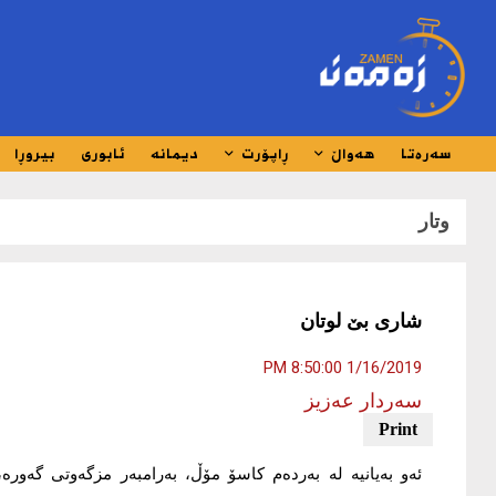
سەرەتا
هەواڵ
ڕاپۆرت
دیمانە
ئابوری
بیروڕا
وتار
شاری بێ لوتان
1/16/2019 8:50:00 PM
سەردار عەزیز
ئەو بەیانیە لە بەردەم کاسۆ مۆڵ، بەرامبەر مزگەوتی گەورە