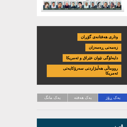
وتاری هەفتانەی گۆڕان
زەمەنی ڕەمەزان
دایەلۆگی نێوان عێراق و ئەمریكا
رووماڵی هەڵبژاردنی سەرۆکایەتی
ئەمریکا
یەک ڕۆژ
یەک هەفتە
یەک مانگ