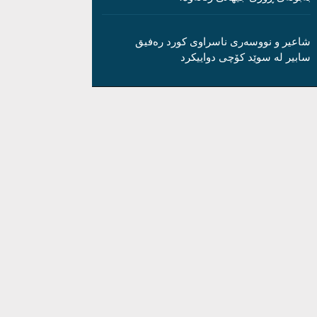
شاعیر و نووسەری ناسراوی کورد رەفیق
سابیر لە سوێد کۆچی دواییکرد