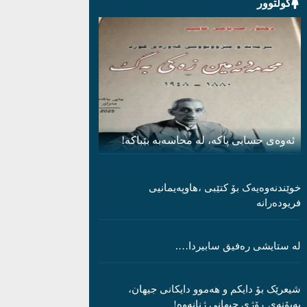
کولتوور
ئەوەی حسابی پاکە، لە محاسەبە بێباکە!
خوێندنەوەیەک بۆ کتێبی ،هاوپەیمانیی
فریودەرانە
لە ستایشی رەفیق سابیردا….
شیعرێک بۆ دایکم و ھەموو دایکانی جیھان،
بەبۆنەی ڕۆژی جیھانی ژنانەوە!