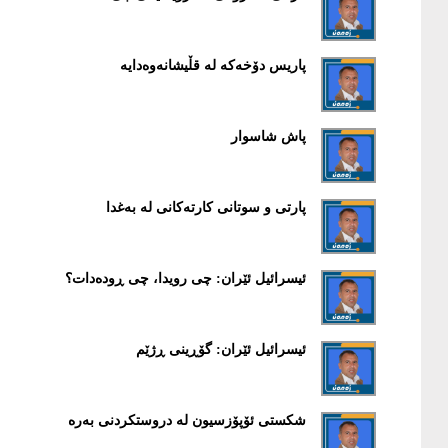
پاریس دۆخەکە لە قڵیشانەوەدایە
پاش شاسوار
پارتی و سوتانی کارتەکانی لە بەغدا
ئیسرائیل ئێران: چی رویدا، چی ڕودەدات؟
ئیسرائیل ئێران: گۆڕینی ڕژێم
شکستی ئۆپۆزسیون لە دروستکردنی بەرە