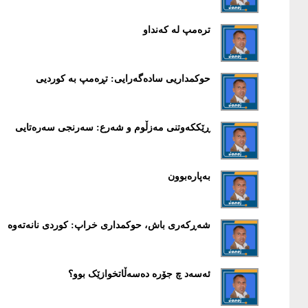
ترەمپ لە کەنداو
حوکمداریی سادەگەرایی: تڕەمپ بە کوردیی
ڕێککەوتنی مەزڵوم و شەرع: سەرنجی سەرەتایی
بەپارەبوون
شەڕکەری باش، حوکمداری خراپ: کوردی نانەتەوە
ئەسەد چ جۆرە دەسەڵاتخوازێک بوو؟