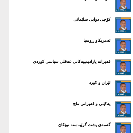
کۆچی دوایی سلێمانی
ئەمریکاو ڕوسیا
قەیرانە پارادیمییەکانی عەقلی سیاسی کوردی
ئێران و کورد
یەکێتی و قەیرانی ماچ
گەمەی پشت گرێبەستە نوێکان