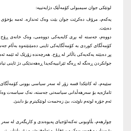
لوتێکی جوان سیمبولی کۆمەڵێک دژایەتییە:
یەکەم، مرۆڤ دەکرێت جوان بێت وەک ئەندازە. ئەمە بۆخۆی د
دەبێت.
دووەم، جەستە لە بڕی کایەیەکی دووەمی، وەک خانەی ڕۆح ی
کۆمەڵگای کوردی بە کۆمەڵگایەکی ئاینی دەمێنێتەوە بەڵام جە
پڕ دەبێتە یەکەیەکی باڵاتر لە ڕۆح. هەرچەندە زۆرێک لە ئێمە ئ
جوانکردن ڕەنگە لە ڕەگە ئێرانییەکەیدا ڕەهەندێکی دژ ئاینی تیاد
سێیەم، لە کاتێکدا قسە زۆر لە سەر سیاسی بوونی کۆمەڵگای کو
ئاماژەیە بۆ سەرهەڵدانی سیاسەتی جەستە، نەک سیاسەت وەک 
ئەم جۆرە لوتەم ناوێت، بێ زەحمەت لوتێکیترم بۆ دابنێ.
چوارهەم، بڵاوبونی تەکنەلۆجیای پەیوەندی و کاریگەری لە سەر 
بۆ سناپ و فەیس-بوک و پرۆفایل و تەلەفزوێن و زۆر پانتایی تر.