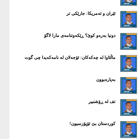
ئێران و ئەمریکا: جارێکی تر
دونیا بەرەو کوێ؟ ڕێکەوتنامەی مارا لاگۆ
ماڵئاوا لە چەکەکان: ئۆجەلان لە نامەکەیدا چی گوت
بەپارەبوون
تف لە ڕۆشنبیر
کوردستان بێ ئۆپۆزسیون!