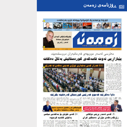
ڕۆژنامەی زەمەن