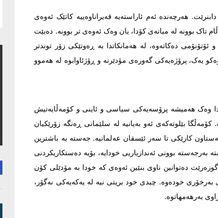
نرێت. هەرچەندە ئەم ئاراستەیە قەیراناوەییە کاتێک ئەوەی
م تاک بوونە لە میانەی کۆدا، یان وەک ئەوەی تر بوونە. دەبێت
 ئۆتۆنۆمی دەکاتەوە، لە هەمانکاتدا بە ڕەوتێکی زۆر توندتر
ەکو یەک، پرۆژەیەکی گەورەی مۆدێرنە و ڕۆژئاوابوە لە هەموو
مەدا وەک هەمیشە پرۆسەیەکی سیاسی و ئاینی و کۆمەڵایەتیش
 کۆمەڵگا بێلوتەکەی ئەو بەیانیە لە سلێمانی ڕەنگە زۆرێکیان
ەستاون کارێکی تا سەر ئێسقان عەلمانیە. جەستە بە باشترین
ە بەرجەستە بوونی ئەندازیاریی خودایە، بۆیە دەستکاریکردنی
وزەرێت دەتوانین ناوی بنێین ئەوەی کە خودا بە مۆدێلی کۆن
بەرخۆری خودەوە. چیدی خود بریتی نیە لە یەکەیەکی نەگۆر،
اوی بەرهەمهاتوە.