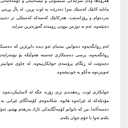
هەروەها وەک سزایەکی سیمبۆلی و ئیستاتیکی و کۆمەڵایەتی. لو
مانایە کاتێک کەسێک سزا دەدرێت بە لوت بڕین، لە پاڵ بڕین
بەردەوام و ڕۆژانەبێت، هەرکاتێک کەسەکە کەسێکی تر دەبینێ
دەبێتەوە. ئەم بە دوژمن بوونی ڕومەتە گەورەترین سزایە.
لەم ڕوانگەیەوە دەتوانین بنەمای ئەو دیدە دابڕێژین کە دەستک
ڕوانگەیەوە، پرسی دەستکاری جەستە هەوڵێکە بۆ نوێنەرایە
دەیەوێت لە ڕێگای پرۆسەی جوانکارییەوە، لە چاوی ئەوانیتردا
ئەویترەوە بەڵکو بە خودیشەوە.
جوانکاری لوت، ڕەهەندی تری زۆرە، جگە لە لاساییکردنەوە. د
مۆدێلەکە لە ئێرانەوە هاتوە. شکانەوەی کۆمەڵگای ئێرانی بە
دەسەڵاتدا. من کە ناتوانم کۆمەڵگایەکی ئازاد بەرهەم بهێنم، ئەوا
بکەم ئەوا با خۆم جوان بکەم.