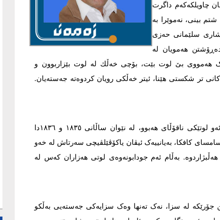
ان چاویلکەکەم داگرت
شتم بینی، نەموێرا بە
. شاری سلێمانی حەزی
دەڕۆشتن هەمویان لە
رێک هەمووی بێ لوت بێت، بۆچی خەڵك لە لوت بێزاربوون و
نی تر شکستی هێنا، ئیتر خەڵکی رویان کردوەتە جەستەیان.
لە سەدەی نۆزدە نیکۆلیا گۆگۆل لە سان پیترسبۆرگ دەژیا. ئەو لوتێکی ناقۆڵای هەبوو، لە نێوان ساڵانی ١٨٣٥ و ١٨٣٦دا
مسای کافکا، بەیانییەک ئیڤان یاکۆڤێلڤیچی سەرتاش لە خەو
ەڵبژاردوە. بەڵام ئەم جودابونەوەی لوتی هەزاران کەس لە
ین جۆرێکە لە سزا، نەک تەنها وەک سزایەکی جەستەیی بەڵکو