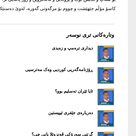
کاسۆ مۆڵم جێهێشت و چووم بۆ مزگەوتی گەورە، لەوێ دەستێکم ل
وتارەکانی تری نوسەر
دیداری ترەمپ و زەیدی
ڕۆژنامەگەریی کوردیی وەک مەترسیی
ئایا ئێران تەسلیم بوو؟
دەربارەی جێفری ئیپیستین
گرتنی سەرۆکی ڤەنزوێلا یانی چی؟