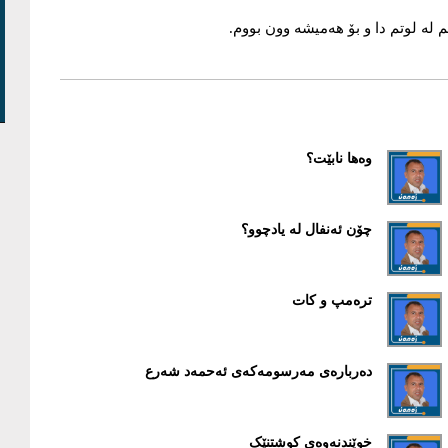
ە لوتم دا و بۆ هەمیشە وون بووم.
وەها نابێت؟
چۆن ئەنفال لە یادچوو؟
ترەمپ و کات
دەربارەی مەرسومەکەی ئەحمەد شەرع
خوێندنەوەی کوشتنێک