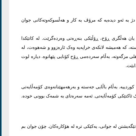
ژ بە ئەو دیدەیە کە مرۆڤ بە کار و هەڵسوکەوتەکانی جوان
ان هەڵگری ڕۆح، ڕۆڵێکی بنەڕەتی وەردەگرێت. لە کاتێکدا
ستە، کە هەمیشە لانکەی خراپەیە وەک ئارەزوو و شەهوەت، لە
ەهلی مزگەوتە، بەڵام سەردەمی ڕۆح کۆتایی پێهاتوە. دیارە لوت
ابێت.
ردییە. بەڵام باڵایی جەستە و بەرهەمهێنانەوەی کۆمەڵایەتی
ئاکتێکی کۆمەڵایەتی. ئەمە سەرەتای بە شمەک بوونی خودە.
تێگەیشتن لە جوانی، یەکێکی ترە لە هۆکارەکان. چۆن جوان بم