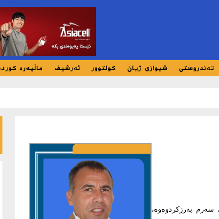
تەندروستی
شیوازی ژیان
کولتوور
ئەرشیف
ماڵپەرە کورد
، سەرم بەرزکردوەوە،