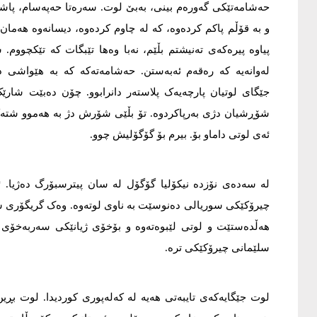
حەشامەتێکی گەورەم بینی، بەبێ لوت. سەرەتا حەپەسام، پاش
و بە قۆڵم پاکم کردەوە، کە لە چاوم کردەوە، دیسانەوە هەمان 
پیاوە پیرەکەی تەنیشتم بڵێم، نەبا وەها تێبگات کە تێکچووم
لەوانەیە کە رەقەم ئەبەستن. حەشامەتەکە کە بە هێواشی 
جێگای لوتیان پارچەیەک پلاستەر دانرابوو. چۆن دەبێت شا
شۆڕشیان دژی بەرپاکردوە. تۆ بڵێی شۆرش دژ بە هەموو شتەکا
ئەی لوتی داماو بۆ. بیرم بۆ گۆگۆلیش چوو.
چیرۆکێکی سوریالی دەنوسێت بە ناوی لوتەوە. وەک گریگۆری سا
هەڵدەستێت و لوتی لێبوەتەوە و بۆخۆی ژیانێکی سەربەخۆی ه
سلێمانی چیرۆکێکی ترە.
لوت جێگایەکەی تایبەتی هەیە لە کەلەپوری کوردیدا. لوت بڕ