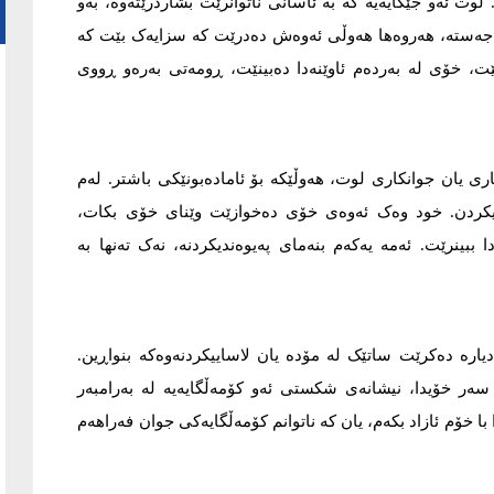
ت ئەو جێگایەیە کە بە ئاسانی ناتوانرێت بشاردرێتەوە، بەو
ی جەستە، هەروەها هەوڵی ئەوەش دەدرێت کە سزایەک بێت کە
ت، خۆی لە بەردەم ئاوێنەدا دەبینێت، ڕومەتی بەرەو ڕووی
اری یان جوانکاری لوت، هەوڵێکە بۆ ئامادەبونێکی باشتر. لەم
تیکردن. خود وەک ئەوەی خۆی دەخوازێت وێنای خۆی بکات،
 ببینرێت. ئەمە یەکەم بنەمای پەیوەندیکردنە، نەک تەنها بە
یارە دەکرێت ساتێک لە مۆدە یان لاساییکردنەوەکە بنواڕین.
 سەر خۆیدا، نیشانەی شکستی ئەو کۆمەڵگایەیە لە بەرامبەر
 با خۆم ئازاد بکەم، یان کە ناتوانم کۆمەڵگایەکی جوان فەراهەم