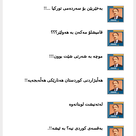
به‌خێربێن بۆ سه‌رده‌می توركیا ...!!
قامیشلۆ مەكەن بە هەولێر؟؟؟
موچە بە شەرتی شێت بوون!!!
هەڵبژاردنی كوردستان هەنارێكی هەڵەبجەیە!!
لەتەنیشت لوبنانەوە
بەقسەی كوردی نیە؟ بە ئیشە!!.