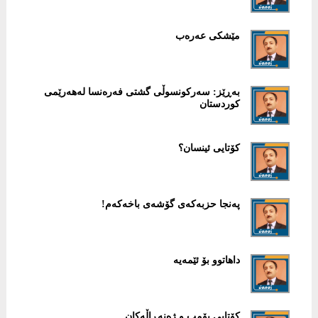
مێشكی عەرەب
بەڕێز: سەركونسوڵی گشتی فەرەنسا لەهەرێمی
كوردستان
كۆتایی ئینسان؟
پەنجا حزبەكەی گۆشەی باخەكەم!
داهاتوو بۆ ئێمەیە
كۆتایی بۆمب ‌و ژەنەڕاڵەكان