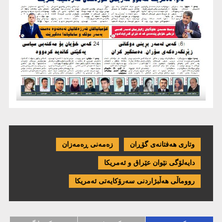
وتاری هەفتانەی گۆڕان
زەمەنی ڕەمەزان
دایەلۆگی نێوان عێراق و ئەمریكا
رووماڵی هەڵبژاردنی سەرۆکایەتی ئەمریکا