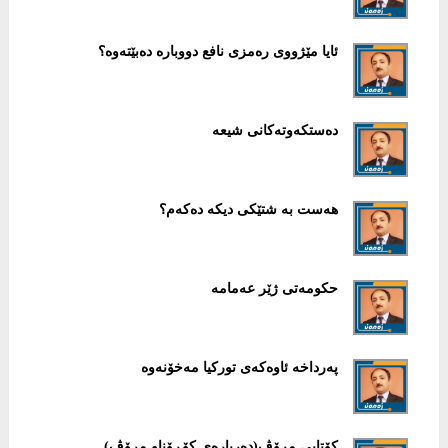
ئایا مێژووی رەمزی نافع دووبارە دەبێتەوە؟
دەستكەوتەكانی شیعە
هەست بە شتێكی دیكە دەكەم؟
حكومەتی ژێر عەمامە
پەرداخە ئاوەكەی توركیا مەخۆنەوە
كۆتایی مرۆڤ(دەربارەی كۆڕۆناو مرۆڤ)