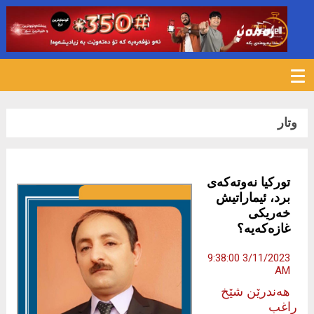
661
وتار
توركیا نەوتەكەی
برد، ئیماراتیش
خەریكی
غازەكەیە؟
3/11/2023 9:38:00
AM
هەندرێن شێخ
راغب