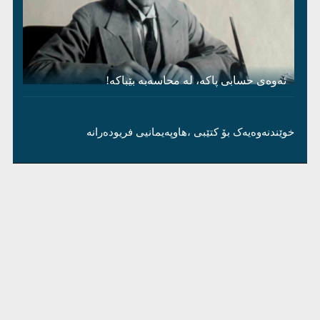
ئەوەی حسابی پاکە، لە محاسەبە بێباکە!
خوێندنەوەیەک بۆ کتێبی ،هاوپەیمانیی فریودەرانە