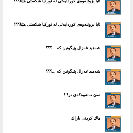
ئایا بزوتنەوەی كوردایەتی لە توركیا شكستی هێنا؟؟؟
ئایا بزوتنەوەی كوردایەتی لە توركیا شكستی هێنا؟؟؟
شەهید غەزال پێیگوتین كە ...؟؟؟
شەهید غەزال پێیگوتین كە ...؟؟؟
سێ نه‌ته‌وه‌كه‌ی تر!!!
هاك كردنی باراك