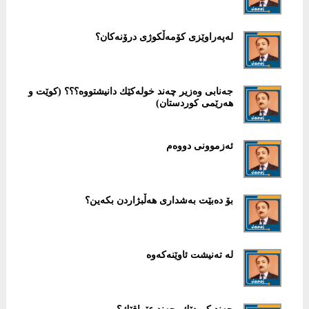
لەپەراوێزی كۆمەڵكوژی درۆنەكان؟
جەنابی وەزیر چەند خولەكێك دانیشتووە؟؟؟ (كوێت و
هەرێمی كوردستان)
ئەزموونی دووەم
بۆ ده‌بێت به‌شداری هه‌ڵبژاردن بكه‌ین؟
له‌ ته‌نیشت ئاوێنه‌كه‌وه‌