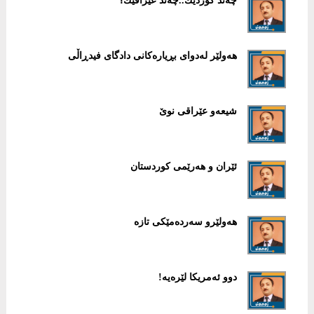
چه‌ند كوردێك..چه‌ند عێراقێك؟
هەولێر لەدوای بڕیارەكانی دادگای فیدڕاڵی
شیعەو عێراقی نوێ
ئێران و هەرێمی كوردستان
هەولێرو سەردەمێكی تازە
دوو ئەمریكا لێرەیە!