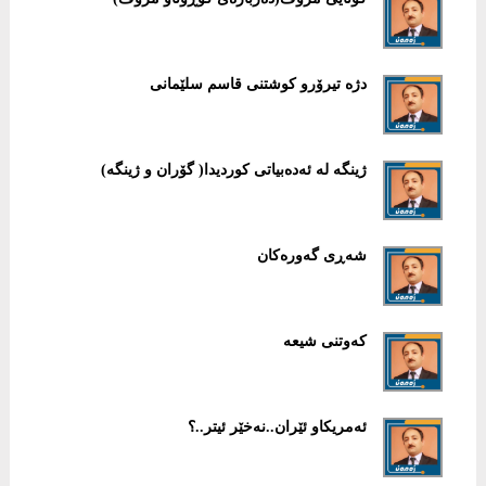
دژە تیرۆرو كوشتنی قاسم سلێمانی
ژینگە لە ئەدەبیاتی كوردیدا( گۆران و ژینگە)
شەڕی گەورەكان
كەوتنی شیعە
ئەمریكاو ئێران..نەخێر ئیتر..؟