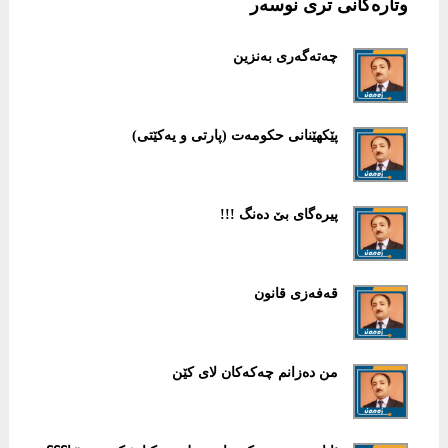
وتارەکانی تری نوسەر
چەتەگەری بەنزین
پێكهێنانی حكومەت (پارتی و یەكێتی)
پیرەگای بێ دەنگ !!!
قەفەزی قانون
من دەزانم چەكەكان لای كێن