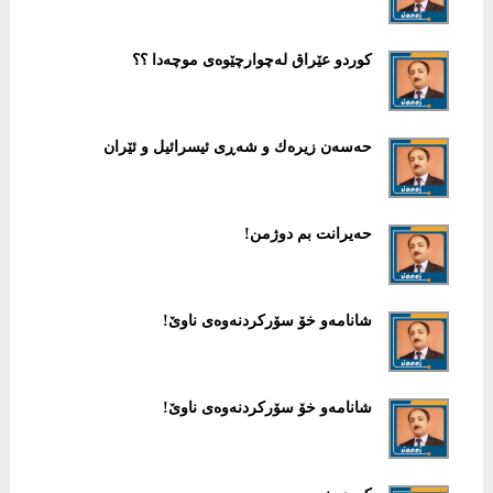
كوردو عێراق لەچوارچێوەی موچەدا ؟؟
حەسەن زیرەك و شەڕی ئیسرائیل و ئێران
حەیرانت بم دوژمن!
شانامەو خۆ سۆركردنەوەی ناوێ!
شانامەو خۆ سۆركردنەوەی ناوێ!