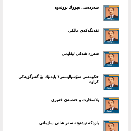
سەردەمی بچووك بوونەوە
تفەنگەكەی مالكی
شەڕە شەقی ئیقلیمی
حكومەتی سۆسیالیستی؟ بابەتێك بۆ گفتوگۆیەكی
كراوە
پلاسخارت و حەسەن خەیری
بازەكە نیشتۆتە سەر شانی سلێمانی