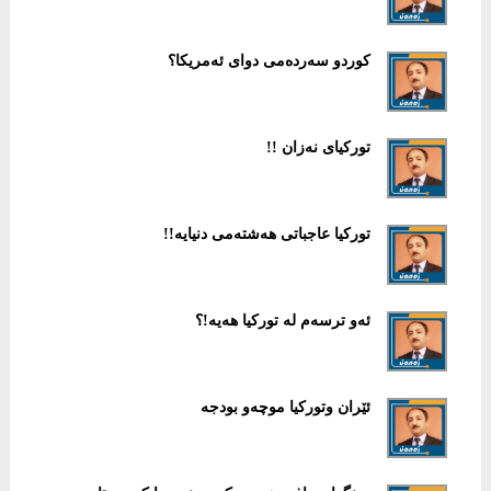
كوردو سەردەمی دوای ئەمریكا؟
توركیای نەزان !!
توركیا عاجباتی هەشتەمی دنیایە!!
ئەو ترسەم لە توركیا هەیە!؟
ئێران وتوركیا موچەو بودجە