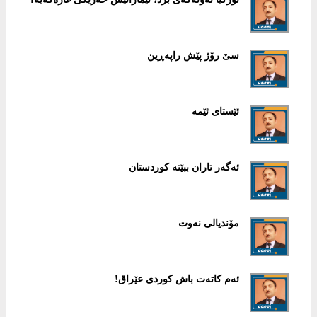
سێ رۆژ پێش راپەڕین
ئێستای ئێمە
ئەگەر تاران ببێتە كوردستان
مۆندیالی نەوت
ئەم كاتەت باش كوردی عێراق!