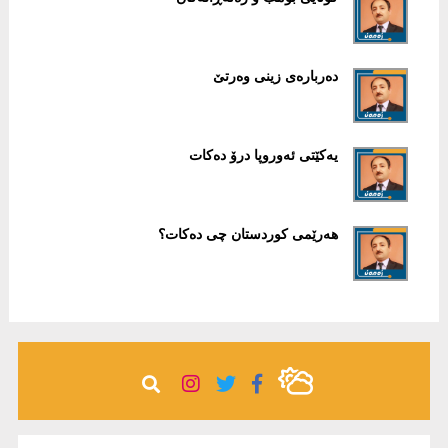
دەربارەی زینی وەرتێ
یەكێتی ئەوروپا درۆ دەكات
هەرێمی كوردستان چی دەكات؟