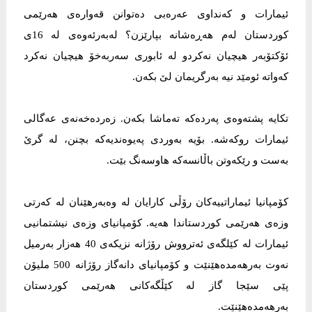
ئیمارات و كەنداوی عەرەبی دەتوانن قەوارەی هەرێمی
كوردستان لەم هەڕەشانە بپارێزن؟ لەبەرئەوەی لە 16ی
ئۆكتۆبەر هیچیان نەكرد‌و لە ئابوری سەربەخۆ هیچیان نەكرد
كەواتە ئومێد نیە بەرگریمان لێ بكەن.
تكایە پشتەوەی پەردەكە تەماشا بكەن. زەردەخەنەی عەگالی
ئیمارات روكەشە. بۆیە بەوردی پەیوەندیەكە بچنن، لە گرێ
بەست و رێكەوتن باڵانسەكە هاوسەنگ بێت.
کۆمپانیا ئیماراتییەکان رۆڵی كارایان لە وەبەرهێنان لە کەرتی
وزەی هەرێمی کوردستاندا هەیە. کۆمپانیای وزەی نیشتمانیی
ئیمارات لە کێلگەی ئەترووش رۆژانە نزیکەی 40 هەزار بەرمیل
نەوت بەرهەمد‌ەهێنێت و کۆمپانیای دانەگاز رۆژانە 500 ملیۆن
پێی سێجا گاز لە کێڵگەکانی هەرێمی کوردستان
بەرهەمدەهێنێت.