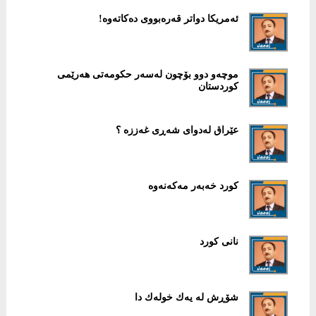
ئەمریكا دواتر قەرەبووی دەكاتەوە!
موچەو دوو بۆچون لەسەر حكومەتی هەرێمی
كوردستان
عێراق له‌دوای شه‌ڕی غه‌ززه‌ ؟
كورد خه‌به‌ر مه‌كه‌نه‌وه‌
نانی كورد
شۆڕش لە یەك خولەك دا