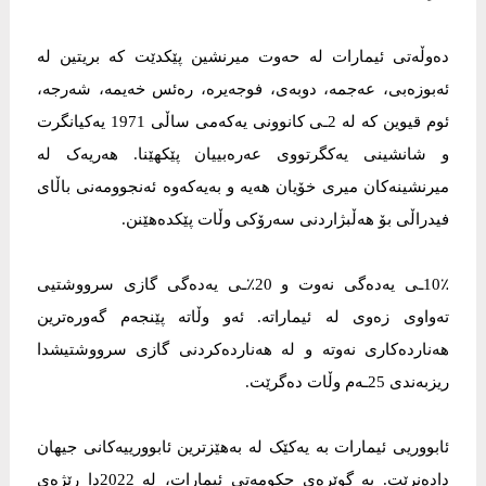
دەوڵەتی ئیمارات لە حەوت میرنشین پێکدێت کە بریتین لە
ئەبوزەبی، عەجمە، دوبەی، فوجەیرە، رەئس خەیمە، شەرجە،
ئوم قیوین کە لە 2ـی کانوونی یەکەمی ساڵی 1971 یەکیانگرت
و شانشینی یەکگرتووی عەرەبییان پێکهێنا. هەریەک لە
میرنشینەکان میری خۆیان هەیە و بەیەکەوە ئەنجوومەنی باڵای
فیدراڵی بۆ هەڵبژاردنی سەرۆکی وڵات پێکدەهێنن.
10٪ـی یەدەگی نەوت و 20٪ـی یەدەگی گازی سرووشتیی
تەواوی زەوی لە ئیماراتە. ئەو وڵاتە پێنجەم گەورەترین
هەناردەکاری نەوتە و لە هەناردەکردنی گازی سرووشتیشدا
ریزبەندی 25ـەم وڵات دەگرێت.
ئابووریی ئیمارات بە یەکێک لە بەهێزترین ئابوورییەکانی جیهان
دادەنرێت. بە گوێرەی حکومەتی ئیمارات، لە 2022دا رێژەی