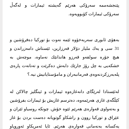
پێنجشه‌ممه‌ سەرۆكی هەرێم گەیشتە ئیمارات و لەگەڵ
سەرۆكی ئیمارات كۆبوویەوە.
بەهۆی ئابوری سەربەخۆوە ئێمە نەوت بۆ توركیا دەفرۆشین و
31 سی و یەك ملیار دۆلار قەرزارین، ئێستاش دامەزراندن و
هیچ جۆرە سولفەو قەرزو هاندانێك نەماوە، موچەش بە
خشكەیی بە چل رۆژ جارێك دابەش دەكرێت و تەنانەت پارەی
پلەبەرزكردنەوەی فەرمانبەران و مامۆستایانیش نیە.؟
لەئێستادا لەرێگای دانەغازەوە ئیمارات و ئینگلیز چالاكن لە
كێڵگەی غازی هەرێمەوە، دەترسم غازیش بۆ ئیمارات بفرۆشین
و بەتەواوی قەوارەی هەرێم ئێوە خۆش. چونكە روسیاو ئێران و
عێراق ‌و توركیا روون و راشكاو گوتویانە دەست بردن بۆ غاز
یەكسانە بەنەمانی قەوارەی هەرێم. ئایا ئەمریكاو ئەوروپاو