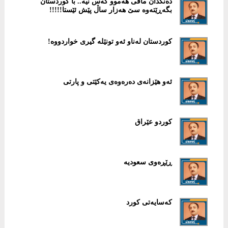
دەنگدان مافی هەموو كەس نیە.. با كوردستان
بگەڕێتەوە سێ هەزار ساڵ پێش ئێستا!!!!!
كوردستان لەناو ئەو تونێلە گیری خواردووە!
ئەو هێزانەی دەرەوەی یەكێتی و پارتی
كوردو عێراق
ڕێڕه‌وی سعودیه‌
كەسایەتی كورد