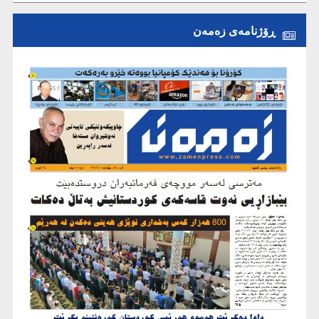
ڕۆژنامەی زەمەن