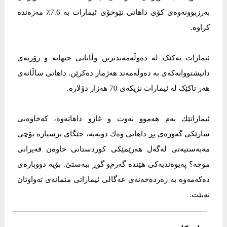
بەرزبوونەوەی کۆی داهاتی نێوخۆی ئیمارات بە 7.6٪ مەزەندە
کراوە.
ئیمارات یەکێک لە دەوڵەمەندترین وڵاتانی جیهانە و زۆربەی
دانیشتووانەکەی بە دەوڵەمەند هەژمار دەکرێن. داهاتی ساڵانەی
هەر تاکێک لە ئیمارات نزیکەی 70 هەزار دۆلارە.
ئیماراتێك بەم هەموو نەوت و غازو داهاتەوە، كەخاوەنی
شارێكی گەورەی پڕ داهاتی وەك دوبەیە، جێگای پرسیارە بۆچی
مەبەستیەتی لەگەل هەرێمێكی كوردستانی خاوەن قەیرانی
موچە؟ پەیوەندیەكی هێندە گەرم‌و گوڕ ببەستێ. بۆیە دووبارەی
دەكەمەوە بە زەردەخەنەی عەگالی ئیماراتی متمانەی تەواوتان
نەبێت.