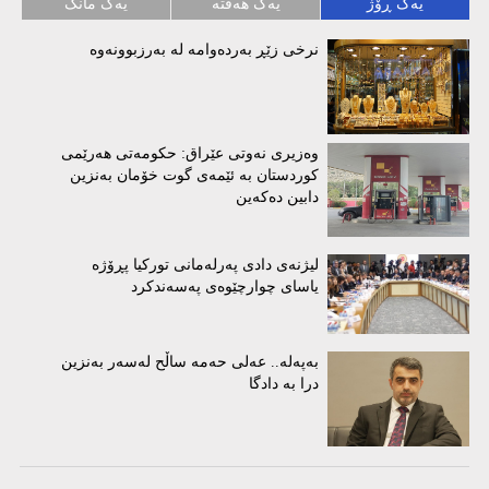
یەک ڕۆژ
یەک هەفتە
یەک مانگ
نرخی زێڕ بەردەوامە لە بەرزبوونەوە
وەزیرى نەوتى عێراق: حکومەتى هەرێمى
کوردستان بە ئێمەى گوت خۆمان بەنزین
دابین دەکەین
لیژنه‌ی دادی په‌رله‌مانی توركیا پڕۆژه‌
یاسای چوارچێوه‌ی په‌سه‌ندكرد
بەپەلە.. عەلی حەمە ساڵح لەسەر بەنزین
درا بە دادگا