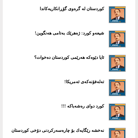
كوردستان لە گرەوی گۆڕانكاریەكاندا
شیعەو كورد: ژەهرێك بەتامی هەنگوین!
ئایا دێوەكە هەرێمی كوردستان دەخوات؟
تەلەفۆنەكەی ئەمریكا!
كورد دوای رەشەباكە !!!
نەخشە رێگایەك بۆ چارەسەركردنی دۆخی كوردستان