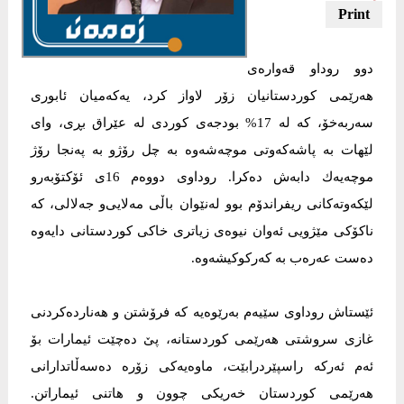
دوو روداو قەوارەی
هەرێمی كوردستانیان زۆر لاواز كرد، یەكەمیان ئابوری
سەربەخۆ، كە لە 17% بودجەی كوردی لە عێراق بڕی، وای
لێهات بە پاشەكەوتی موچەشەوە بە چل رۆژو بە پەنجا رۆژ
موچەیەك دابەش دەكرا. روداوی دووەم 16ی ئۆكتۆبەرو
لێكەوتەكانی ریفراندۆم بوو لەنێوان باڵی مەلایی‌و جەلالی، كە
ناكۆكی مێژویی ئەوان نیوەی زیاتری خاكی كوردستانی دایەوە
دەست عەرەب بە كەركوكیشەوە.
ئێستاش روداوی سێیەم بەرێوەیە كە فرۆشتن و هەناردەكردنی
غازی سروشتی هەرێمی كوردستانە، پێ دەچێت ئیمارات بۆ
ئەم ئەركە راسپێردرابێت، ماوەیەكی زۆرە دەسەڵاتدارانی
هەرێمی كوردستان خەریكی چوون و هاتنی ئیماراتن.