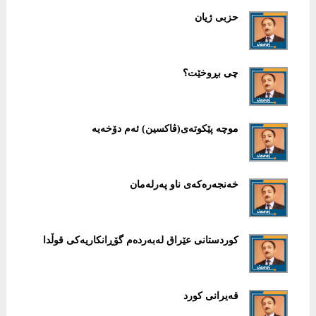
حزبی ژیان
چی بڕوخێت؟
موچە پێكوتەی(ڤاكسین) ئەم دۆخەیە
خەنجەرەكەی ناو پەرلەمان
كوردستانی عێراق لەبەردەم گۆڕانكاریەكی قوڵدا
قەیرانی كورد