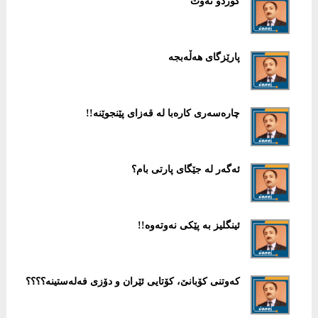
كوردو نەوت
پارێزگای هەڵەبجە
چارەسەری كارەبا لە قەزای پێنجوێنە!!
ئەگەر لە جێگای پارتی بام؟
ئینگلیز بە پێكی نەوتەوە!!
كەوتنی كۆبانێ، كۆتایی ئێران و دۆزی فەلەستینە؟؟؟؟