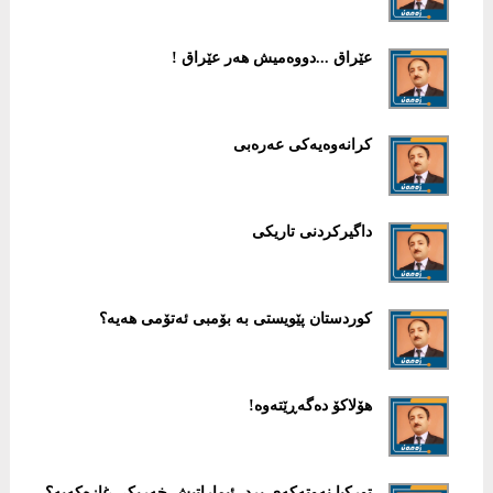
عێراق ...دووەمیش هەر عێراق !
كرانەوەیەكی عەرەبی
داگیركردنی تاریكی
كوردستان پێویستی بە بۆمبی ئەتۆمی هەیە؟
هۆلاكۆ دەگەڕێتەوە!
توركیا نەوتەكەی برد، ئیماراتیش خەریكی غازەكەیە؟