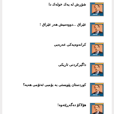
شۆڕش لە یەك خولەك دا
عێراق ...دووەمیش هەر عێراق !
كرانەوەیەكی عەرەبی
داگیركردنی تاریكی
كوردستان پێویستی بە بۆمبی ئەتۆمی هەیە؟
هۆلاكۆ دەگەڕێتەوە!