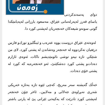
دوای پەسەندكردنی
یاسای قەرز لەپەرلەمانی عێراق، مەسعود بارزانی لەپەیامێكدا
گوتی سونەو شیعەكان خەنجەریان لەپشتی كورد دا.
لەوەتەی عێراق دروست بووە عەرەب و ئینگلیزو تورك‌و فارس
درێغیان نەكردووە لە خەنجەر وەشاندن لە پشتی كورد. لای من
شتێكي تازە نیەو توشی نائومێدیشم ناكات. ئەوەی ئازارم
دەدات‌و پشتی كورد دەشكێنێ، ئەو خەنجەرەیە كە كورد لە
پشتی خۆی دەدات.
خەڵك گەیشتە سەر مەریخ، كەچی ئێوە تازە بەتازە خەریكی
شەڕی نەبڕاوەی جەلالی و مەلایین.. ئاخر چۆن خەنجەر
لەپشتی كورد نادرێت كە یەكیەتی ئێرانی پێ لە پارتی باشتر