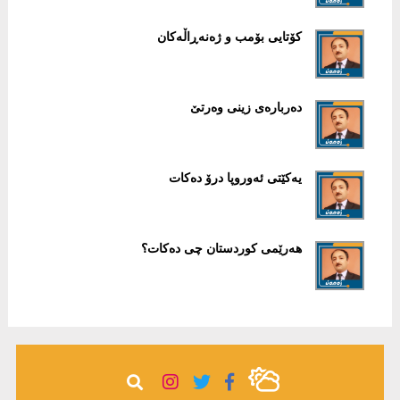
كۆتایی بۆمب ‌و ژەنەڕاڵەكان
دەربارەی زینی وەرتێ
یەكێتی ئەوروپا درۆ دەكات
هەرێمی كوردستان چی دەكات؟