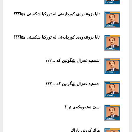
ئایا بزوتنەوەی كوردایەتی لە توركیا شكستی هێنا؟؟؟
ئایا بزوتنەوەی كوردایەتی لە توركیا شكستی هێنا؟؟؟
شەهید غەزال پێیگوتین كە ...؟؟؟
شەهید غەزال پێیگوتین كە ...؟؟؟
سێ نه‌ته‌وه‌كه‌ی تر!!!
هاك كردنی باراك