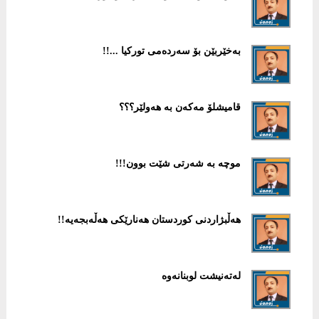
به‌خێربێن بۆ سه‌رده‌می توركیا ...!!
قامیشلۆ مەكەن بە هەولێر؟؟؟
موچە بە شەرتی شێت بوون!!!
هەڵبژاردنی كوردستان هەنارێكی هەڵەبجەیە!!
لەتەنیشت لوبنانەوە