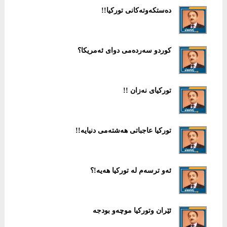
دەستكەوتەكانی توركیا!!
كوردو سەردەمی دوای ئەمریكا؟
توركیای نەزان !!
توركیا عاجباتی هەشتەمی دنیایە!!
ئەو ترسەم لە توركیا هەیە!؟
ئێران وتوركیا موچەو بودجە