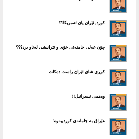
كورد, ئێران یان ئەمریكا؟؟
چۆن عەلی خامنەئی خۆی و ئێرانیشی لەناو برد؟؟؟
كوڕی شای ئێران راست دەكات
وەهمی ئیسرائیل!!
عێراق بە جامانەی كوردییەوە!