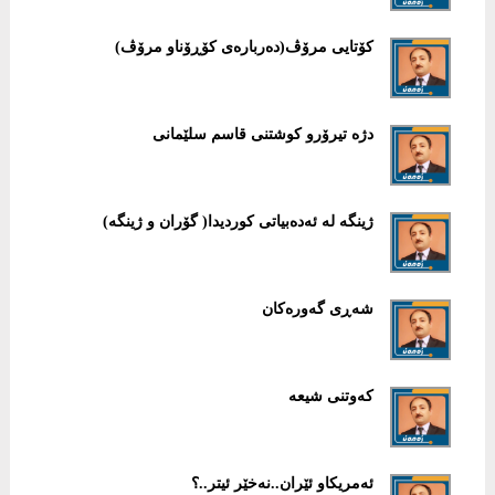
كۆتایی مرۆڤ(دەربارەی كۆڕۆناو مرۆڤ)
دژە تیرۆرو كوشتنی قاسم سلێمانی
ژینگە لە ئەدەبیاتی كوردیدا( گۆران و ژینگە)
شەڕی گەورەكان
كەوتنی شیعە
ئەمریكاو ئێران..نەخێر ئیتر..؟