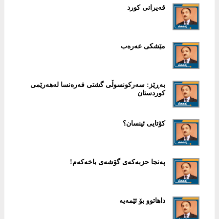
قەیرانی كورد
مێشكی عەرەب
بەڕێز: سەركونسوڵی گشتی فەرەنسا لەهەرێمی
كوردستان
كۆتایی ئینسان؟
پەنجا حزبەكەی گۆشەی باخەكەم!
داهاتوو بۆ ئێمەیە