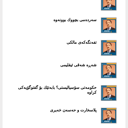
سەردەمی بچووك بوونەوە
تفەنگەكەی مالكی
شەڕە شەقی ئیقلیمی
حكومەتی سۆسیالیستی؟ بابەتێك بۆ گفتوگۆیەكی
كراوە
پلاسخارت و حەسەن خەیری