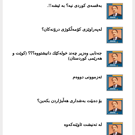
بەقسەی كوردی نیە؟ بە ئیشە!!.
لەپەراوێزی كۆمەڵكوژی درۆنەكان؟
جەنابی وەزیر چەند خولەكێك دانیشتووە؟؟؟ (كوێت و
هەرێمی كوردستان)
ئەزموونی دووەم
بۆ ده‌بێت به‌شداری هه‌ڵبژاردن بكه‌ین؟
له‌ ته‌نیشت ئاوێنه‌كه‌وه‌