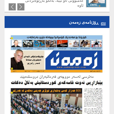
کەمبوونی ئاو نییە، بەڵکو بەڕێوەبردنی
ئاوە
ڕۆژنامەی زەمەن