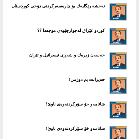
نەخشە رێگایەك بۆ چارەسەركردنی دۆخی كوردستان
كوردو عێراق لەچوارچێوەی موچەدا ؟؟
حەسەن زیرەك و شەڕی ئیسرائیل و ئێران
حەیرانت بم دوژمن!
شانامەو خۆ سۆركردنەوەی ناوێ!
شانامەو خۆ سۆركردنەوەی ناوێ!