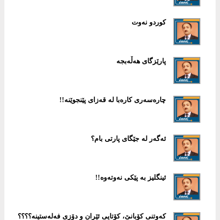
كوردو نەوت
پارێزگای هەڵەبجە
چارەسەری كارەبا لە قەزای پێنجوێنە!!
ئەگەر لە جێگای پارتی بام؟
ئینگلیز بە پێكی نەوتەوە!!
كەوتنی كۆبانێ، كۆتایی ئێران و دۆزی فەلەستینە؟؟؟؟