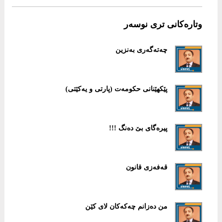
وتارەکانی تری نوسەر
چەتەگەری بەنزین
پێكهێنانی حكومەت (پارتی و یەكێتی)
پیرەگای بێ دەنگ !!!
قەفەزی قانون
من دەزانم چەكەكان لای كێن