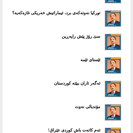
توركیا نەوتەكەی برد، ئیماراتیش خەریكی غازەكەیە؟
سێ رۆژ پێش راپەڕین
ئێستای ئێمە
ئەگەر تاران ببێتە كوردستان
مۆندیالی نەوت
ئەم كاتەت باش كوردی عێراق!