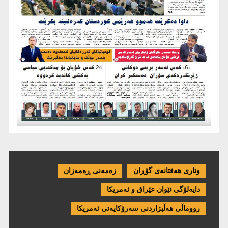
وتاری هەفتانەی گۆڕان
زەمەنی ڕەمەزان
دایەلۆگی نێوان عێراق و ئەمریكا
رووماڵی هەڵبژاردنی سەرۆکایەتی ئەمریکا