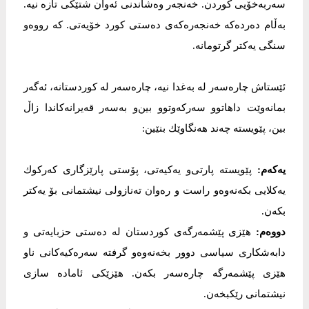
سەربەخۆیی كوردن. خەنجەر وەشاندنی ئەوان شتێكی تازە نیە.
بەڵام دەردەكە خەنجەرەكەی دەستی كورد خۆیەتی. كە رووەو
سنگی یەكتر گرتومانە.
ئێستاش چارەسەر لە بەغدا نیە، چارەسەر لە كوردستانە، ئەگەر
بمانەوێت داهاتوو سەركەوتوو بین‌و بەسەر قەیرانەكاندا زاڵ
بین، پێویستە چەند هەنگاوێك بنێین:
یەكەم:
پێویستە پارتی‌و یەكیەتی، پۆستی پارێزگاری كەركوك
یەكلایی بكەنەوەو راست و رەوان تەنازولی نیشتمانی بۆ یەكتر
بكەن.
دووەم:
هێزی پێشمەرگەی كوردستان لە دەستی حزبایەتی و
دابەشكاری سیاسی دوور بخەنەوەو گرفتە سەرەكیەكانی ناو
هێزی پێشمەرگە چارەسەر بكەن. هێزێكی ئامادە سازی
نیشتمانی رێكبخەن.