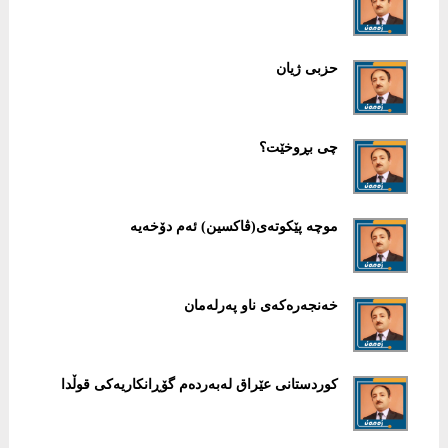
حزبی ژیان
چی بڕوخێت؟
موچە پێكوتەی(ڤاكسین) ئەم دۆخەیە
خەنجەرەكەی ناو پەرلەمان
كوردستانی عێراق لەبەردەم گۆڕانكاریەكی قوڵدا