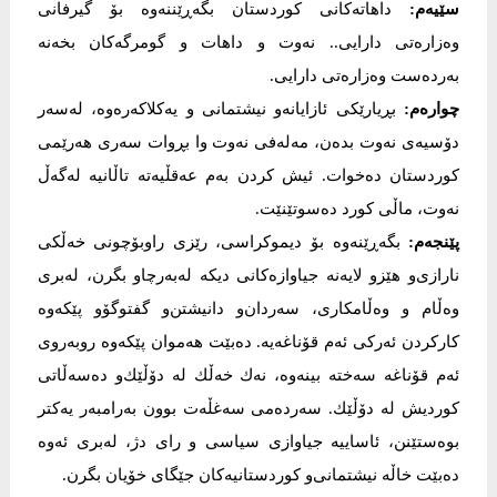
سێیەم:
داهاتەكانی كوردستان بگەڕێننەوە بۆ گیرفانی
وەزارەتی دارایی.. نەوت و داهات و گومرگەكان بخەنە
بەردەست وەزارەتی دارایی.
چوارەم:
بڕیارێكی ئازایانەو نیشتمانی و یەكلاكەرەوە، لەسەر
دۆسیەی نەوت بدەن، مەلەفی نەوت وا بڕوات سەری هەرێمی
كوردستان دەخوات. ئیش كردن بەم عەقڵیەتە تاڵانیە لەگەڵ
نەوت، ماڵی كورد دەسوتێنێت.
پێنجەم:
بگەڕێنەوە بۆ دیموكراسی، رێزی راوبۆچونی خەڵكی
نارازی‌و هێزو لایەنە جیاوازەكانی دیكە لەبەرچاو بگرن، لەبری
وەڵام و وەڵامكاری، سەردان‌و دانیشتن‌و گفتوگۆو پێكەوە
كاركردن ئەركی ئەم قۆناغەیە. دەبێت هەموان پێكەوە روبەروی
ئەم قۆناغە سەختە بینەوە، نەك خەڵك لە دۆڵێك‌و دەسەڵاتی
كوردیش لە دۆڵێك. سەردەمی سەغڵەت بوون بەرامبەر یەكتر
بوەستێنن، ئاساییە جیاوازی سیاسی و رای دژ، لەبری ئەوە
دەبێت خاڵە نیشتمانی‌و كوردستانیەكان جێگای خۆیان بگرن.