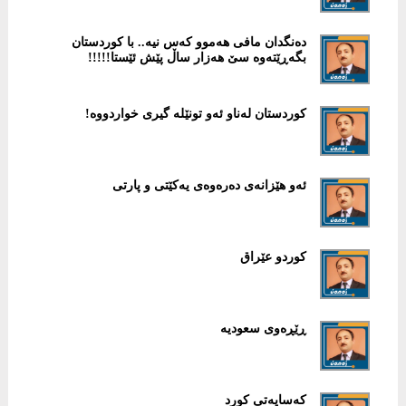
دەنگدان مافی هەموو كەس نیە.. با كوردستان
بگەڕێتەوە سێ هەزار ساڵ پێش ئێستا!!!!!
كوردستان لەناو ئەو تونێلە گیری خواردووە!
ئەو هێزانەی دەرەوەی یەكێتی و پارتی
كوردو عێراق
ڕێڕه‌وی سعودیه‌
كەسایەتی كورد