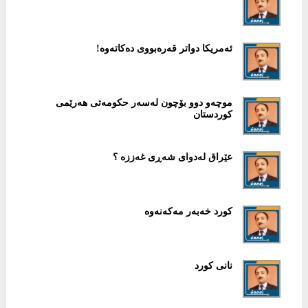
ئەمریكا دواتر قەرەبووی دەكاتەوە!
موچەو دوو بۆچون لەسەر حكومەتی هەرێمی
كوردستان
عێراق له‌دوای شه‌ڕی غه‌ززه‌ ؟
كورد خه‌به‌ر مه‌كه‌نه‌وه‌
نانی كورد