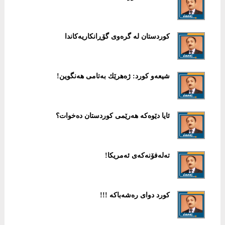
كوردستان لە گرەوی گۆڕانكاریەكاندا
شیعەو كورد: ژەهرێك بەتامی هەنگوین!
ئایا دێوەكە هەرێمی كوردستان دەخوات؟
تەلەفۆنەكەی ئەمریكا!
كورد دوای رەشەباكە !!!