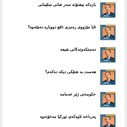
بازەكە نیشتۆتە سەر شانی سلێمانی
ئایا مێژووی رەمزی نافع دووبارە دەبێتەوە؟
دەستكەوتەكانی شیعە
هەست بە شتێكی دیكە دەكەم؟
حكومەتی ژێر عەمامە
پەرداخە ئاوەكەی توركیا مەخۆنەوە