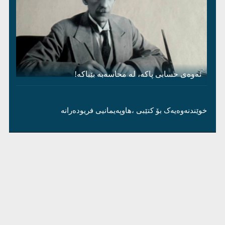
ئەوەی حسابی پاکە، لە محاسەبە بێباکە!
خوێندنەوەیەک بۆ کتێبی ،هاوپەیمانیی فریودەرانە