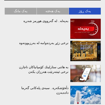
یەک ڕۆژ
یەک هەفتە
یەک مانگ
بەپەلە.. لە گەرووی هورمز شەڕە
نرخی زێڕ بەردەوامە لە بەرزبوونەوە
بە هاتنی ستارلینك كۆمپانیاكان ناچارن
نرخی ئینتەرنێت هەرزان بكەن
دڵخۆشکەرە.. سبەی پلەکانی گەرما
دادەبەزن