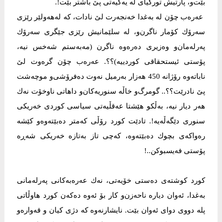
بێت‌و، پارتیش توركیای لە یەكیەتی پێ باشتر بێت!.
عەرەب چۆن لە بەغدا خەنجەرت لێ نادات، كە لەهەولێر رێزی
سەرۆك كۆمار ناگرن‌و، لە سلێمانیش رێزی جێگری سەرۆك
پەرلەمان‌و وەزیری دەرەوە ناگرن (مەبەستم شەخس نیە،
پۆستی ئیستحقاقی كوردییە)؟؟. عەرەب چۆن گرەوت لێ
ناباتەوە رۆژانە 450 هەزار بەرمیل نەوت دەفرۆشی‌و موچەشت
پێ نادرێت؟؟.. گومرگ‌و خاڵە سنوریەكان‌و داهاتی ناوخۆت نەك
هەر دیار نیە، بەڵكو هێشتا عەقڵیەتی سیاسی كوردی خەریكی
سنوری دێگەڵەیە!. تادێت كورد رۆڵی كەمتر دەبێتەوە‌و كێشە
رەواكەی بچوك دەبێتەوە، كەچی تاز بەتازە خەریكی شەڕە
پۆستی فەیسبوكن..!
كورد كوشتەی دەستی خۆیەتی، نەك عەرەبەكانی پەرلەمانی
بەغدا، ئەوان دیارە ناحەزن‌و كار بۆ ئەوە دەكەن كورد هاوڵاتی
پلە دووی دوای ئەوان بێت. نایشارنەوە كە دژی كیان و قەوارەو