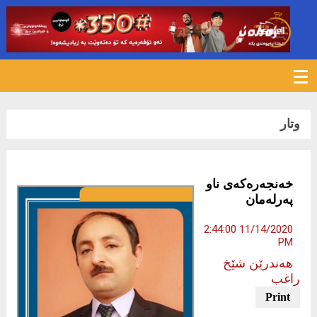
1165
وتار
خەنجەرەكەی ناو
پەرلەمان
11/14/2020 2:44:00
PM
هەندرێن شێخ
راغب