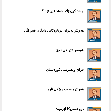
چه‌ند كوردێك..چه‌ند عێراقێك؟
هەولێر لەدوای بڕیارەكانی دادگای فیدڕاڵی
شیعەو عێراقی نوێ
ئێران و هەرێمی كوردستان
هەولێرو سەردەمێكی تازە
دوو ئەمریكا لێرەیە!