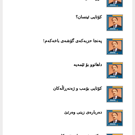
كۆتایی ئینسان؟
پەنجا حزبەكەی گۆشەی باخەكەم!
داهاتوو بۆ ئێمەیە
كۆتایی بۆمب ‌و ژەنەڕاڵەكان
دەربارەی زینی وەرتێ