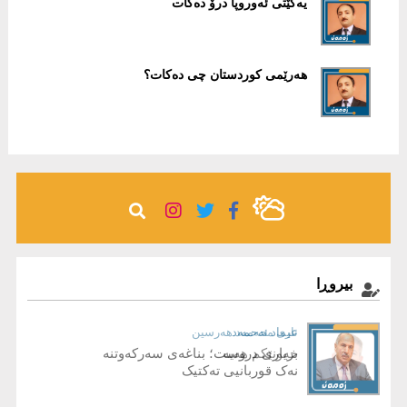
یەكێتی ئەوروپا درۆ دەكات
هەرێمی كوردستان چی دەكات؟
بیروڕا
عیماد ئه‌حمه‌د
ئاری محەمەد هەرسین
خەونێکم هەیە
بریاری دروست؛ بناغەی سەرکەوتنە
نەک قوربانیی تەکتیک