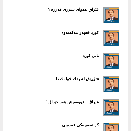
عێراق له‌دوای شه‌ڕی غه‌ززه‌ ؟
كورد خه‌به‌ر مه‌كه‌نه‌وه‌
نانی كورد
شۆڕش لە یەك خولەك دا
عێراق ...دووەمیش هەر عێراق !
كرانەوەیەكی عەرەبی