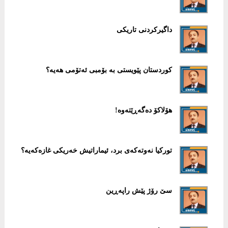
داگیركردنی تاریكی
كوردستان پێویستی بە بۆمبی ئەتۆمی هەیە؟
هۆلاكۆ دەگەڕێتەوە!
توركیا نەوتەكەی برد، ئیماراتیش خەریكی غازەكەیە؟
سێ رۆژ پێش راپەڕین