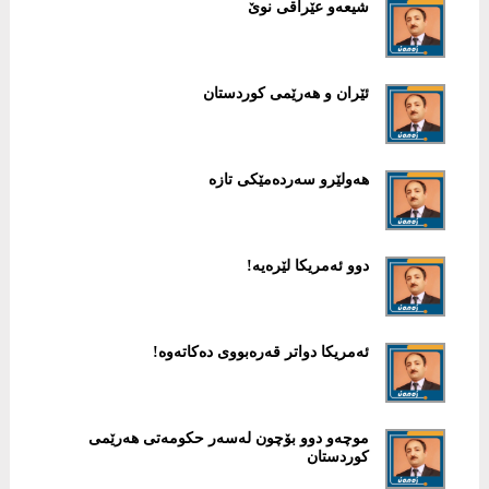
شیعەو عێراقی نوێ
ئێران و هەرێمی كوردستان
هەولێرو سەردەمێكی تازە
دوو ئەمریكا لێرەیە!
ئەمریكا دواتر قەرەبووی دەكاتەوە!
موچەو دوو بۆچون لەسەر حكومەتی هەرێمی
كوردستان