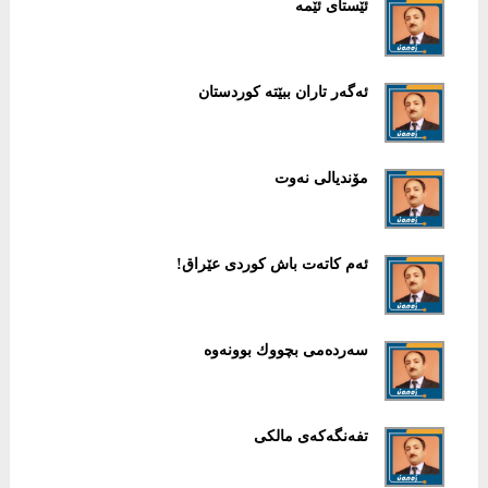
ئێستای ئێمە
ئەگەر تاران ببێتە كوردستان
مۆندیالی نەوت
ئەم كاتەت باش كوردی عێراق!
سەردەمی بچووك بوونەوە
تفەنگەكەی مالكی