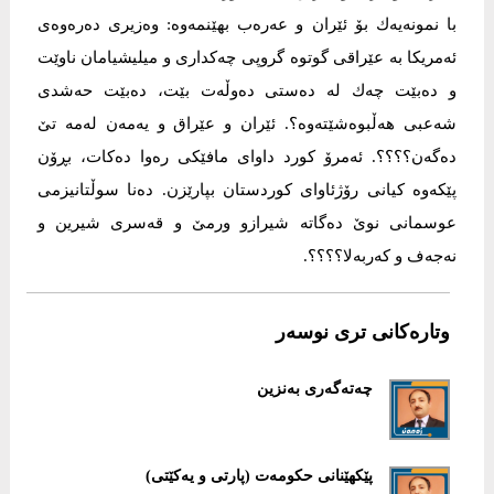
با نمونەیەك بۆ ئێران و عەرەب بهێنمەوە: وەزیری دەرەوەی
ئەمریكا بە عێراقی گوتوە گروپی چەكداری و میلیشیامان ناوێت
و دەبێت چەك لە دەستی دەوڵەت بێت، دەبێت حەشدی
شەعبی هەڵبوەشێتەوە؟. ئێران و عێراق و یەمەن لەمە تێ
دەگەن؟؟؟؟. ئەمرۆ كورد داوای مافێكی رەوا دەكات، بڕۆن
پێكەوە كیانی رۆژئاوای كوردستان بپارێزن. دەنا سوڵتانیزمی
عوسمانی نوێ دەگاتە شیرازو ورمێ و قەسری شیرین و
نەجەف و كەربەلا؟؟؟؟.
وتارەکانی تری نوسەر
چەتەگەری بەنزین
پێكهێنانی حكومەت (پارتی و یەكێتی)