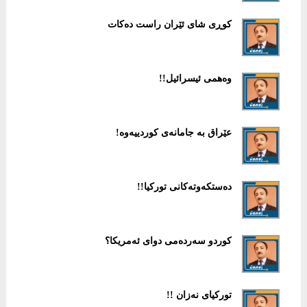
كوڕی شای ئێران راست دەكات
وەهمی ئیسرائیل!!
عێراق بە جامانەی كوردییەوە!
دەستكەوتەكانی توركیا!!
كوردو سەردەمی دوای ئەمریكا؟
توركیای نەزان !!