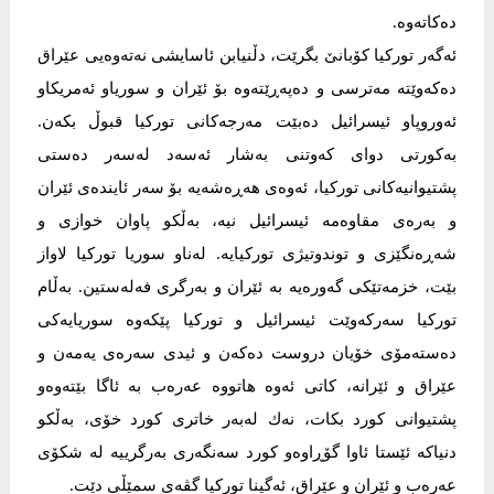
دەكاتەوە.
ئەگەر توركیا كۆبانێ بگرێت، دڵنیابن ئاسایشی نەتەوەیی عێراق
دەكەوێتە مەترسی و دەپەڕێتەوە بۆ ئێران و سوریاو ئەمریكاو
ئەوروپاو ئیسرائیل دەبێت مەرجەكانی توركیا قبوڵ بكەن.
بەكورتی دوای كەوتنی بەشار ئەسەد لەسەر دەستی
پشتیوانیەكانی توركیا، ئەوەی هەڕەشەیە بۆ سەر ئایندەی ئێران
و بەرەی مقاوەمە ئیسرائیل نیە، بەڵكو پاوان خوازی و
شەڕەنگێزی و توندوتیژی توركیایە. لەناو سوریا توركیا لاواز
بێت، خزمەتێكی گەورەیە بە ئێران و بەرگری فەلەستین. بەڵام
توركیا سەركەوێت ئیسرائیل و توركیا پێكەوە سوریایەكی
دەستەمۆی خۆیان دروست دەكەن و ئیدی سەرەی یەمەن و
عێراق و ئێرانە، كاتی ئەوە هاتووە عەرەب بە ئاگا بێتەوەو
پشتیوانی كورد بكات، نەك لەبەر خاتری كورد خۆی، بەڵكو
دنیاكە ئێستا ئاوا گۆڕاوەو كورد سەنگەری بەرگرییە لە شكۆی
عەرەب و ئێران و عێراق، ئەگینا توركیا گڤەی سمێڵی دێت.