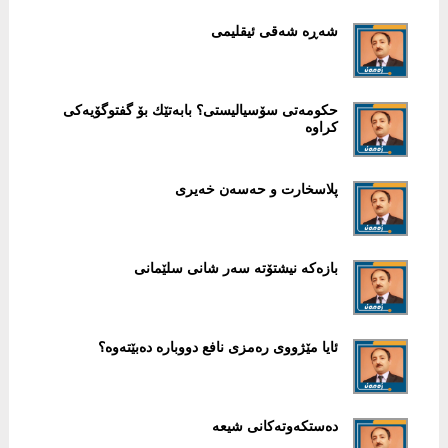
شەڕە شەقی ئیقلیمی
حكومەتی سۆسیالیستی؟ بابەتێك بۆ گفتوگۆیەكی
كراوە
پلاسخارت و حەسەن خەیری
بازەكە نیشتۆتە سەر شانی سلێمانی
ئایا مێژووی رەمزی نافع دووبارە دەبێتەوە؟
دەستكەوتەكانی شیعە