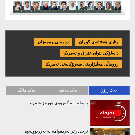
وتاری هەفتانەی گۆڕان
زەمەنی ڕەمەزان
دایەلۆگی نێوان عێراق و ئەمریكا
رووماڵی هەڵبژاردنی سەرۆکایەتی ئەمریکا
یەک ڕۆژ
یەک هەفتە
یەک مانگ
بەپەلە.. لە گەرووی هورمز شەڕە
نرخی زێڕ بەردەوامە لە بەرزبوونەوە