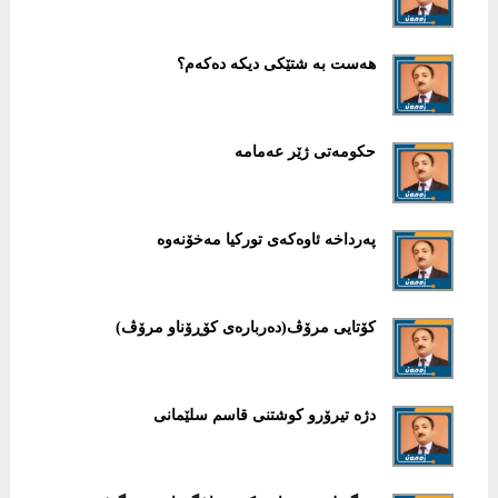
هەست بە شتێكی دیكە دەكەم؟
حكومەتی ژێر عەمامە
پەرداخە ئاوەكەی توركیا مەخۆنەوە
كۆتایی مرۆڤ(دەربارەی كۆڕۆناو مرۆڤ)
دژە تیرۆرو كوشتنی قاسم سلێمانی