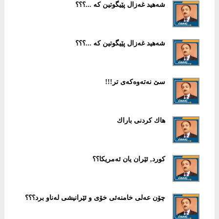
شەهید غەزال پێیگوتین كە ...؟؟؟
شەهید غەزال پێیگوتین كە ...؟؟؟
سێ نه‌ته‌وه‌كه‌ی تر!!!
هاك كردنی باراك
كورد, ئێران یان ئەمریكا؟؟
چۆن عەلی خامنەئی خۆی و ئێرانیشی لەناو برد؟؟؟