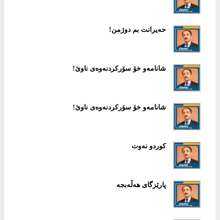
حەیرانت بم دوژمن!
شانامەو خۆ سۆركردنەوەی ناوێ!
شانامەو خۆ سۆركردنەوەی ناوێ!
كوردو نەوت
پارێزگای هەڵەبجە