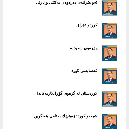
ئەو هێزانەی دەرەوەی یەكێتی و پارتی
كوردو عێراق
ڕێڕه‌وی سعودیه‌
كەسایەتی كورد
كوردستان لە گرەوی گۆڕانكاریەكاندا
شیعەو كورد: ژەهرێك بەتامی هەنگوین!