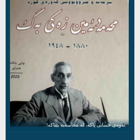
ئەوەی حسابی پاکە، لە محاسەبە بێباکە!