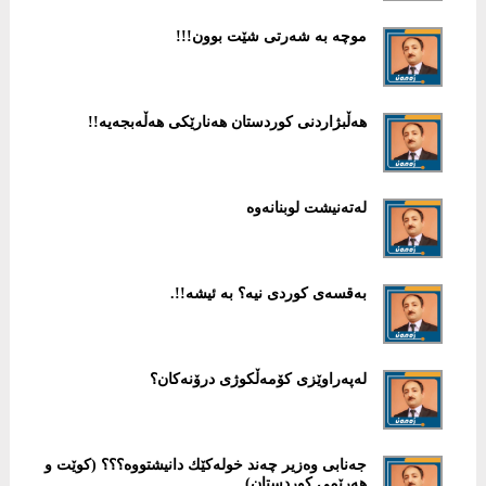
موچە بە شەرتی شێت بوون!!!
هەڵبژاردنی كوردستان هەنارێكی هەڵەبجەیە!!
لەتەنیشت لوبنانەوە
بەقسەی كوردی نیە؟ بە ئیشە!!.
لەپەراوێزی كۆمەڵكوژی درۆنەكان؟
جەنابی وەزیر چەند خولەكێك دانیشتووە؟؟؟ (كوێت و
هەرێمی كوردستان)