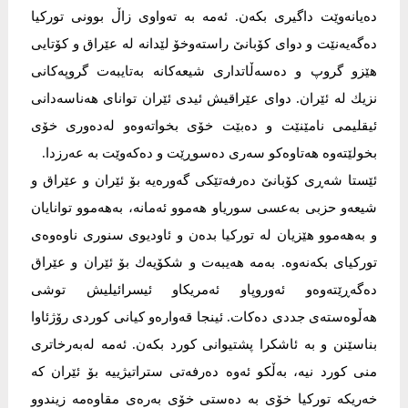
دەیانەوێت داگیری بكەن. ئەمە بە تەواوی زاڵ بوونی توركیا
دەگەیەنێت و دوای كۆبانێ راستەوخۆ لێدانە لە عێراق و كۆتایی
هێزو گروپ و دەسەڵاتداری شیعەكانە بەتایبەت گروپەكانی
نزیك لە ئێران. دوای عێراقیش ئیدی ئێران توانای هەناسەدانی
ئیقلیمی نامێنێت و دەبێت خۆی بخواتەوەو لەدەوری خۆی
بخولێتەوە هەتاوەكو سەری دەسوڕێت و دەكەوێت بە عەرزدا.
ئێستا شەڕی كۆبانێ دەرفەتێكی گەورەیە بۆ ئێران و عێراق و
شیعەو حزبی بەعسی سوریاو هەموو ئەمانە، بەهەموو توانایان
و بەهەموو هێزیان لە توركیا بدەن و ئاودیوی سنوری ناوەوەی
توركیای بكەنەوە. بەمە هەیبەت و شكۆیەك بۆ ئێران و عێراق
دەگەڕێتەوەو ئەوروپاو ئەمریكاو ئیسرائیلیش توشی
هەڵوەستەی جددی دەكات. ئینجا قەوارەو كیانی كوردی رۆژئاوا
بناسێنن و بە ئاشكرا پشتیوانی كورد بكەن. ئەمە لەبەرخاتری
منی كورد نیە، بەڵكو ئەوە دەرفەتی ستراتیژییە بۆ ئێران كە
خەریكە توركیا خۆی بە دەستی خۆی بەرەی مقاوەمە زیندوو