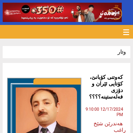
506
وتار
كەوتنی كۆبانێ،
كۆتایی ئێران و
دۆزی
فەلەستینە؟؟؟؟
12/17/2024 9:10:00
PM
هەندرێن شێخ
راغب