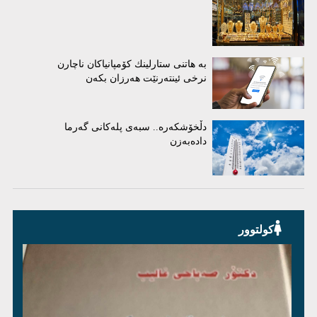
بە هاتنی ستارلینك كۆمپانیاكان ناچارن
نرخی ئینتەرنێت هەرزان بكەن
دڵخۆشکەرە.. سبەی پلەکانی گەرما
دادەبەزن
کولتوور