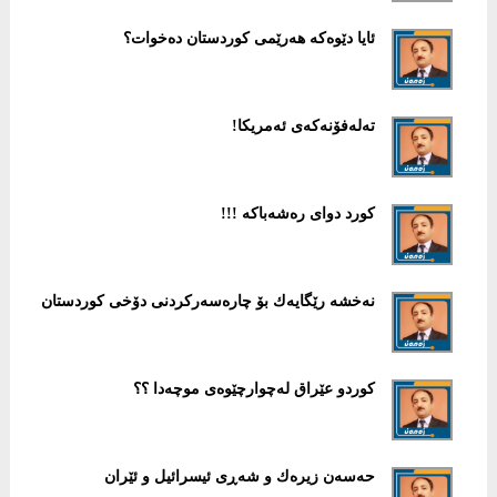
ئایا دێوەكە هەرێمی كوردستان دەخوات؟
تەلەفۆنەكەی ئەمریكا!
كورد دوای رەشەباكە !!!
نەخشە رێگایەك بۆ چارەسەركردنی دۆخی كوردستان
كوردو عێراق لەچوارچێوەی موچەدا ؟؟
حەسەن زیرەك و شەڕی ئیسرائیل و ئێران