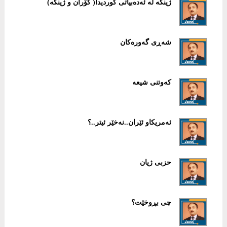
ژینگە لە ئەدەبیاتی كوردیدا( گۆران و ژینگە)
شەڕی گەورەكان
كەوتنی شیعە
ئەمریكاو ئێران..نەخێر ئیتر..؟
حزبی ژیان
چی بڕوخێت؟