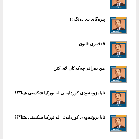
پیرەگای بێ دەنگ !!!
قەفەزی قانون
من دەزانم چەكەكان لای كێن
ئایا بزوتنەوەی كوردایەتی لە توركیا شكستی هێنا؟؟؟
ئایا بزوتنەوەی كوردایەتی لە توركیا شكستی هێنا؟؟؟