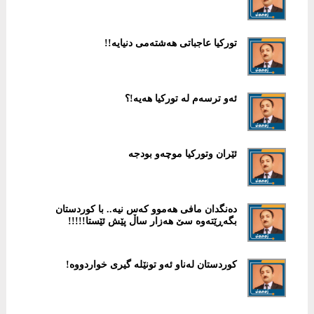
توركیا عاجباتی هەشتەمی دنیایە!!
ئەو ترسەم لە توركیا هەیە!؟
ئێران وتوركیا موچەو بودجە
دەنگدان مافی هەموو كەس نیە.. با كوردستان
بگەڕێتەوە سێ هەزار ساڵ پێش ئێستا!!!!!
كوردستان لەناو ئەو تونێلە گیری خواردووە!