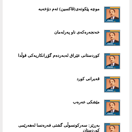
موچە پێكوتەی(ڤاكسین) ئەم دۆخەیە
خەنجەرەكەی ناو پەرلەمان
كوردستانی عێراق لەبەردەم گۆڕانكاریەكی قوڵدا
قەیرانی كورد
مێشكی عەرەب
بەڕێز: سەركونسوڵی گشتی فەرەنسا لەهەرێمی
كوردستان