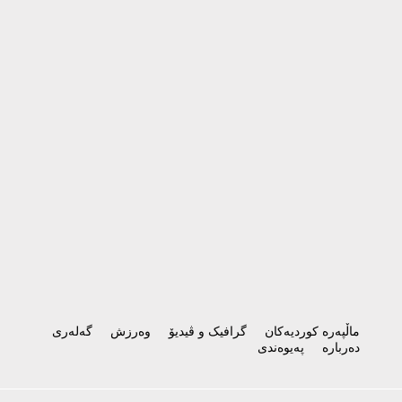
ماڵپەرە کوردیەکان
گرافیک و ڤیدیۆ
وەرزش
گەلەری
دەربارە
پەیوەندی