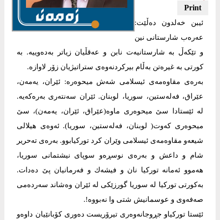
ئیبن خەلدون دەڵێت:
عەرەب شارستانی نین
و تێكەڵ بە شارستانیەت نابن و عەقڵیان زیاتر بەدەوییە. بە
كورتی بە غیرەتن بەڵام بیركردنەوەی ستراتیژیان زۆر لاوازە.
بەرەی مقاوەمەی ئیسلامی شەش میحوەرە: ئێران، یەمەن،
عێراق، فەلەستین، سوریا، لوبنان. ئێران سەنتەری بەرەكەیە.
لە ئێستادا سێ میحوەری ماوە(عێراق، ئێران، یەمەن)، سێ
میحوەری كەوت( لوبنان، فەلەستین، سوریا). ئەوەی هیلالی
شیعەو مقاوەمەی ئیسلامی وێران كرد توركیابوو. بەرەی تەحریر
شام و داعش و بەرەی نوسڕەو سوپای نیشتمانی سوریا،
هەموو ئەمانە توركیا نان و فیشەك و فەرمانیان پێ دەدات.
بەكورتی توركیا لە سوریا گورزێكی لە ئێران وەشاند سەردەمی
صەفەوی و عوسمانیش شتی وا نەبووە!.
ئێستا توركیاو جڕوجانەوەری تیرۆریست دەوری كۆبانێیان داوەو