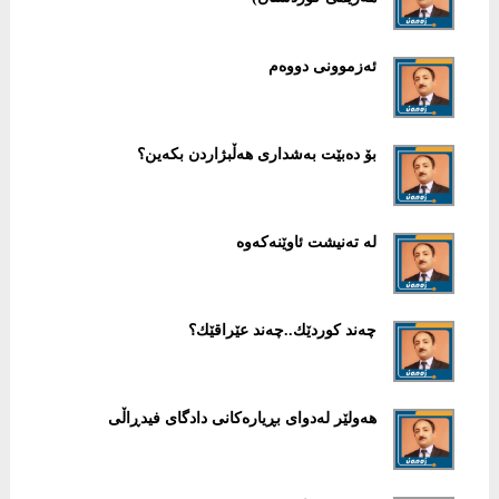
ئەزموونی دووەم
بۆ ده‌بێت به‌شداری هه‌ڵبژاردن بكه‌ین؟
له‌ ته‌نیشت ئاوێنه‌كه‌وه‌
چه‌ند كوردێك..چه‌ند عێراقێك؟
هەولێر لەدوای بڕیارەكانی دادگای فیدڕاڵی