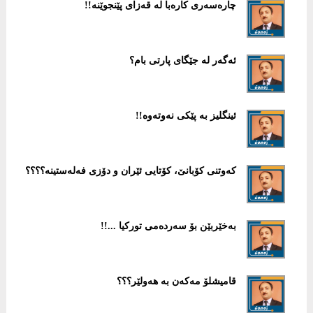
چارەسەری كارەبا لە قەزای پێنجوێنە!!
ئەگەر لە جێگای پارتی بام؟
ئینگلیز بە پێكی نەوتەوە!!
كەوتنی كۆبانێ، كۆتایی ئێران و دۆزی فەلەستینە؟؟؟؟
به‌خێربێن بۆ سه‌رده‌می توركیا ...!!
قامیشلۆ مەكەن بە هەولێر؟؟؟