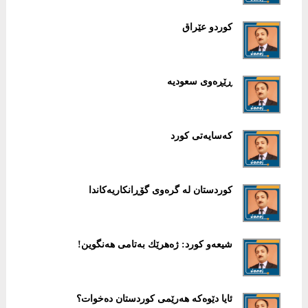
كوردو عێراق
ڕێڕه‌وی سعودیه‌
كەسایەتی كورد
كوردستان لە گرەوی گۆڕانكاریەكاندا
شیعەو كورد: ژەهرێك بەتامی هەنگوین!
ئایا دێوەكە هەرێمی كوردستان دەخوات؟