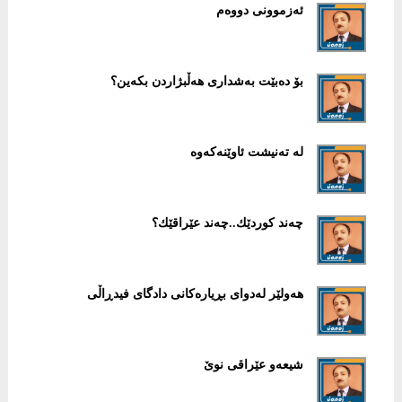
ئەزموونی دووەم
بۆ ده‌بێت به‌شداری هه‌ڵبژاردن بكه‌ین؟
له‌ ته‌نیشت ئاوێنه‌كه‌وه‌
چه‌ند كوردێك..چه‌ند عێراقێك؟
هەولێر لەدوای بڕیارەكانی دادگای فیدڕاڵی
شیعەو عێراقی نوێ