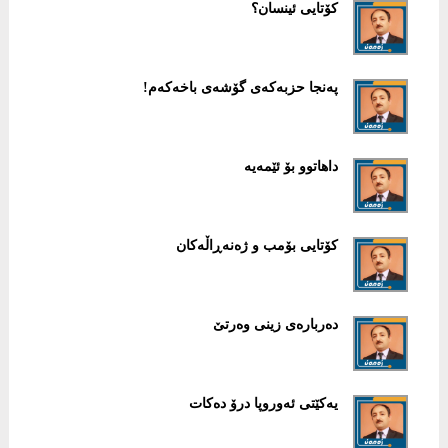
كۆتایی ئینسان؟
پەنجا حزبەكەی گۆشەی باخەكەم!
داهاتوو بۆ ئێمەیە
كۆتایی بۆمب ‌و ژەنەڕاڵەكان
دەربارەی زینی وەرتێ
یەكێتی ئەوروپا درۆ دەكات