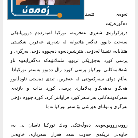
ئەوەی ئێستا
دەگوزەرێت
درێژكراوەی شەڕی عەفرینە، توركیا لەبەردەم دووڕیانێكی
سەخت دابوو، ئەگەر هاتبوایە لە شەڕی عەفرین شكستی
هێنابایە، ئێستا لەدۆخی هێرشبردنەوە دەچووە دۆخی بەرگری و
پرسی كورد بەجۆرێكی تربوو، ململانێیەكە دەگەڕایەوە ناو
شەقامەكانی توركیاو پرسی كورد زاڵ دەبوو بەسەر توركیادا.
بەڵام دوای سەركەوتنی لە عەفرین، ئیدی دەستی ئاوەڵابوو
هەنگاو بەهەنگاو پەلاماری پرسی كورد بدات و بازنەی
سەركەوتنەكانی بەرامبەر كورد فراوانتر كرد، كورد چووە دۆخی
بەرگری و توانای هێرشی بۆ سەر توركیا نەما.
رووبەڕووبونەوەی دەوڵەتێكی وەك توركیا ئاسان نی یە،
خاوەنی نزیكەی حەوت سەد هەزار سەربازە، خاوەنی