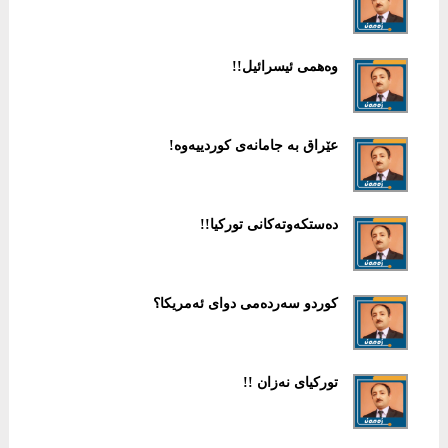
وەهمی ئیسرائیل!!
عێراق بە جامانەی كوردییەوە!
دەستكەوتەكانی توركیا!!
كوردو سەردەمی دوای ئەمریكا؟
توركیای نەزان !!