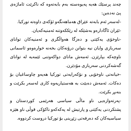
چەند پرسێك هەیە پەیوەستە بەم بابەتەوە كە ناكرێت ئاماژەی
پێ نەدەین:
-لەسەر ئەم بابەتە عێراق هەماهەنگەو ئۆكەی داوەتە توركیا.
-ئێران ئاگادارەو بەشێكە لە رێككەوتنە ئەمنیەكەیان.
-ناوخۆی یەكێتی و دەزگا هەواڵگری و ئەمنیەكان توانای
سەربازی وایان نیە بتوانن درۆنەكان بخەنە خوارەوەو ئاسمانی
ناوچەكە بپارێزن. ئەمەش مانای دواكەوتنی ئێمەیە لە توانای
گەشەكردنی سەربازی مۆدێرن.
-خیانەتی ناوخۆیی و نۆكەرایەتی توركیا هەیەو چاوساغیان بۆ
دەكات. ئەمەش دەبێت بە هەستیاریەوە كاری لەسەر بكرێت و
بنەبڕ بكرێت.
-پەرتەوازەیی ناو ماڵی سیاسی هەرێمی كوردستان و
پشتكردنی یەكێتی و پارتیش لە پەكەكەو ناكۆكی قوڵی ناو هێزە
سیاسیەكان كە دەرفەتی زێڕینی بۆ توركیا دروست كردووە.