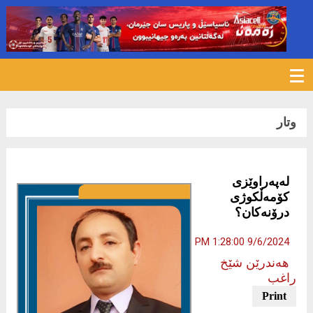
625
وتار
لەپەراوێزی
كۆمەڵكوژی
درۆنەكان؟
9/6/2024 1:28:00 PM
هەندرێن شێخ
راغب