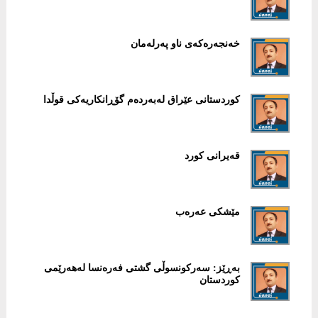
خەنجەرەكەی ناو پەرلەمان
كوردستانی عێراق لەبەردەم گۆڕانكاریەكی قوڵدا
قەیرانی كورد
مێشكی عەرەب
بەڕێز: سەركونسوڵی گشتی فەرەنسا لەهەرێمی
كوردستان