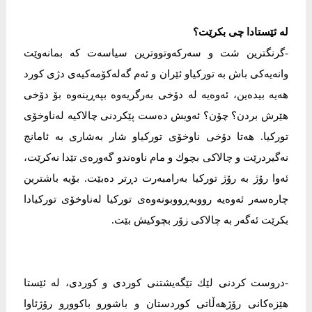
لە ئێستادا چی بكرێت؟
-گرنگترین شت و سەركەوتووترین سیاسەت كە بمانەوێت
وانەیەكی باش بە توركیاو ئێران و ئەم گەلەكۆمەكیەی دژی كورد
هەیە بیدەین، ئەوەیە لە دۆخی بەرگریەوە بپەڕینەوە بۆ دۆخی
هێرش بردن؟ چۆن؟ ئەویش دەست پێكردنی چالاكیە لەناوخۆی
توركیا. هەتا دۆخی ناوخۆی توركیاو شار بەشاری بە ئامانج
نەگیردرێت و چالاكی بچوك و مام ناوەندو گەورەی تێدا نەكرێت،
ئەوا رۆژ بە رۆژ توركیا بەرامبەرت دڕتر دەبێت. بۆیە باشترین
چارەسەر ئەوەیە رووبەڕووبونەوەی توركیا لەناوخۆی توركیادا
بكرێت ئەگەر بە چالاكی زۆر بچوكیش بێت.
-دروست كردنی لێك تێگەیشتنی كوردی و كوردی، لە ئێستا
هێزەكانی رۆژهەڵاتی كوردستان و باشورو باكوورو رۆژئاوا