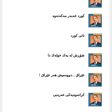
كورد خه‌به‌ر مه‌كه‌نه‌وه‌
نانی كورد
شۆڕش لە یەك خولەك دا
عێراق ...دووەمیش هەر عێراق !
كرانەوەیەكی عەرەبی