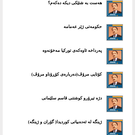
هەست بە شتێكی دیكە دەكەم؟
حكومەتی ژێر عەمامە
پەرداخە ئاوەكەی توركیا مەخۆنەوە
كۆتایی مرۆڤ(دەربارەی كۆڕۆناو مرۆڤ)
دژە تیرۆرو كوشتنی قاسم سلێمانی
ژینگە لە ئەدەبیاتی كوردیدا( گۆران و ژینگە)