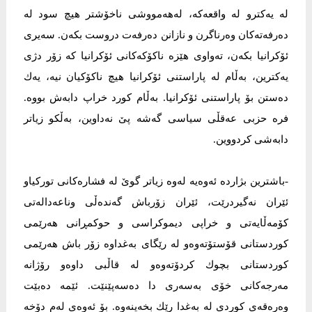
لە یەكترو لە واقعەكە، لەهەمووشی ناخۆشتر هیچ سود لە
دەرفەتەكان وەرناگرن و نازانن دەرفەت دروست بكەن. سەیری
ئۆكرانیا بكەن، تەواوی هێزە ناكۆكەكانی ئۆكرانیا كە زۆر دژی
یەكترین، بەڵام لە پاراستنی ئۆكرانیا هیچ ناكۆكیان نیە، یەك
دەستن بۆ پاراستنی ئۆكرانیا. بەڵام كورد خراپ دابەش بووە.
فرە حزبی عەقڵی سیاسی گەشە پێ نەداوین، بەڵكو زیاتر
دابەشی كردووین.
-باشترین بژاردە ئەوەیە لەوە زیاتر گوێ لە فشارەكانی توركیاو
ئێران نەگیردرێت، ئێران زۆرباش گەندەڵی وناعەدالەتی
كۆمەڵایەتی و خراپی دیموكراسی و حوكمڕانی هەرێمی
كوردستانی قۆستۆتەوەو لە رێگای بەغداوە زۆر باش هەرێمی
كوردستانی بچوك كردۆتەوەو لە قاڵبی داوەو رۆژانە
مەرجەكانی خۆی بەسەری دا دەسەپێنێت. ئێمە دەبێت
وەرەقەی كوردی لە بەغدا رێك بخەینەوە. بۆ ئەوەی لەم دۆخە