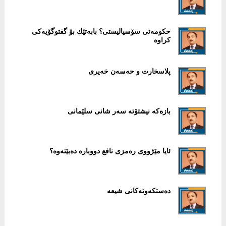
حكومەتی سۆسیالیستی؟ بابەتێك بۆ گفتوگۆیەكی
كراوە
پلاسخارت و حەسەن خەیری
بازەكە نیشتۆتە سەر شانی سلێمانی
ئایا مێژووی رەمزی نافع دووبارە دەبێتەوە؟
دەستكەوتەكانی شیعە