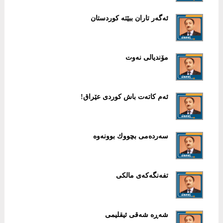
ئەگەر تاران ببێتە كوردستان
مۆندیالی نەوت
ئەم كاتەت باش كوردی عێراق!
سەردەمی بچووك بوونەوە
تفەنگەكەی مالكی
شەڕە شەقی ئیقلیمی