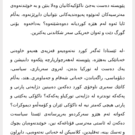
پێویستە دەست بەجێ ناكۆكیەكانیان وەلا بنێن و بە خوێندنەوەی
مەترسیەكان لەنوێوە پەیوەندیەكانی نێوانیان دابڕێژنەوە، بەڵام
ئایا ئەوە لەم هێزە كوردیانە دەوەشێتەوە؟ بەداخەوە بۆنی
گورگ دێت و ئەوان خەریكی سەر شكاندنی یەكترین.
-لە ئێستادا ئەگەر كورد نەتەوەیەو قەزیەی هەیەو خاوەنی
خەباتێكی بەهێزە، پێویستە لەهەرچوارپارچە پێكەوە دابنیشن و
یەك دەست لە توركیا بدەن، لەروی سەربازی، سیاسی،
دبلۆماسی، راگەیاندن، خەباتی شەقام و جەماوەری..هتد، بەڵام
كاتێك سەیری ناوخۆی كورد دەكەین دەبینین دژایەتی پارتی و
پەكەكە توندترە لە دژایەتی توركیاو پەكەكە؟ ناكۆكی یەكێتی و
پارتی هیچی كەمتر نیە لە ناكۆكی ئێران و كۆمەڵەو دیموكرات؟
كەواتە ئەم هێزو سەركردەو بەرپرسانەی ئێستا سیاسەت
دەكەن لە ئاستی مەترسی قۆناغەكە نین، خوێندنەوەیان بچوك
و تەسك بینە، تەقلیدین، كلاسیكن لە خەباتی نەتەوەیی، دابڕاون