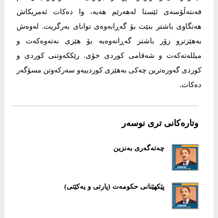
فەنتەڵۆسەی ئێستا لەهەرێم هەیە، وا دەكات ئەمریكاش
هەنگاوی باشتر بنێت بۆ گەڕانەوەی توانای بەرگریت. لەوەش
بەهێزترو زۆر باشتر گەڕانەوەیە بۆ هێزی نەتەوەكەت و
میللەتەكەت و شەقامی كوردی خۆی. رێككەوتنی كوردی و
كوردی گەورەترین چەكی بەهێزی كوردییەو سەركەوتن مسۆگەر
دەكات.
وتارەکانی تری نوسەر
چەتەگەری بەنزین
پێكهێنانی حكومەت (پارتی و یەكێتی)