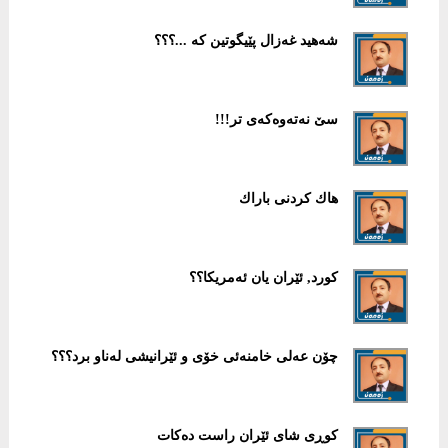
شەهید غەزال پێیگوتین كە ...؟؟؟
سێ نه‌ته‌وه‌كه‌ی تر!!!
هاك كردنی باراك
كورد, ئێران یان ئەمریكا؟؟
چۆن عەلی خامنەئی خۆی و ئێرانیشی لەناو برد؟؟؟
كوڕی شای ئێران راست دەكات