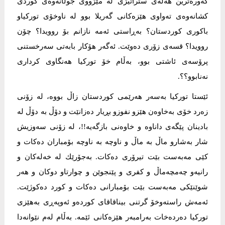
گەورەترین هەڵەی ستراتیژی لە مێژووی جوڵانەوەی كوردی
كشانەوەی تەواوی هێزەكانی گەریلا بوو لە ناوخۆی توركیاو
باكوری كوردستان؟ بەڕاستی ئەمە نازانم بۆ روویدا؟ چۆن
روویدا؟ قسەی زۆری دەوێت. ئەگەر هۆكار بابەتی سەرخستنی
پرۆسەی ئاشتی بوو، بەڵام خۆ توركیا هەنگاوی كرداری
نەنابوو؟؟.
ئێستا توركیا بەسەر هەرێمی كوردستان زاڵ بووە، لە زۆنی
زەرد خۆی بەخاوەن هێزو نفوزو بڕیار دەزانێت و دۆڵ بە دۆڵ لە
بادینان پێگەی داناوە و خاوەنی بازگەیە!!، لە زۆنی سەوزیش
شار بەشارو ماڵ بە ماڵ و ناوچە بە ناوچە بۆمباران دەكات و
كێی مەبەست بێت تیرۆری دەكات. بەجۆرێك لە خەلەكان و
رانیەو چەمچەماڵ و كفری و پێنجوێن و چوارتاو دوكان و هەر
شوێنێكی مەبەست بێت بۆمبارانی دەكات و كورد دەكوژێت.
ئەمەش راستەوخۆ گرتنی بیناقاقای كوردەو ئەوپەڕی بەهێزی
توركیا دەردەخات بەرامبەر هێزەكانی ئێمە. بەڵام لەم نێوانەدا