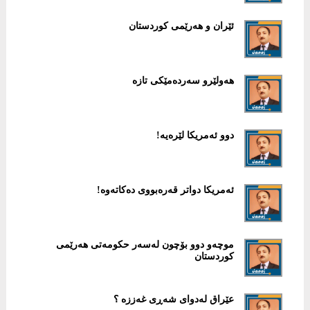
ئێران و هەرێمی كوردستان
هەولێرو سەردەمێكی تازە
دوو ئەمریكا لێرەیە!
ئەمریكا دواتر قەرەبووی دەكاتەوە!
موچەو دوو بۆچون لەسەر حكومەتی هەرێمی
كوردستان
عێراق له‌دوای شه‌ڕی غه‌ززه‌ ؟