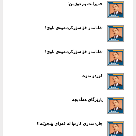
حەیرانت بم دوژمن!
شانامەو خۆ سۆركردنەوەی ناوێ!
شانامەو خۆ سۆركردنەوەی ناوێ!
كوردو نەوت
پارێزگای هەڵەبجە
چارەسەری كارەبا لە قەزای پێنجوێنە!!