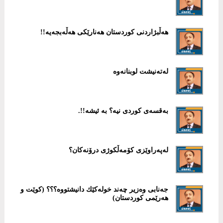
هەڵبژاردنی كوردستان هەنارێكی هەڵەبجەیە!!
لەتەنیشت لوبنانەوە
بەقسەی كوردی نیە؟ بە ئیشە!!.
لەپەراوێزی كۆمەڵكوژی درۆنەكان؟
جەنابی وەزیر چەند خولەكێك دانیشتووە؟؟؟ (كوێت و
هەرێمی كوردستان)