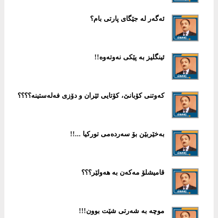
ئەگەر لە جێگای پارتی بام؟
ئینگلیز بە پێكی نەوتەوە!!
كەوتنی كۆبانێ، كۆتایی ئێران و دۆزی فەلەستینە؟؟؟؟
به‌خێربێن بۆ سه‌رده‌می توركیا ...!!
قامیشلۆ مەكەن بە هەولێر؟؟؟
موچە بە شەرتی شێت بوون!!!