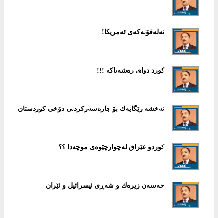
تەلەفۆنەكەی ئەمریكا!
كورد دوای رەشەباكە !!!
نەخشە رێگایەك بۆ چارەسەركردنی دۆخی كوردستان
كوردو عێراق لەچوارچێوەی موچەدا ؟؟
حەسەن زیرەك و شەڕی ئیسرائیل و ئێران