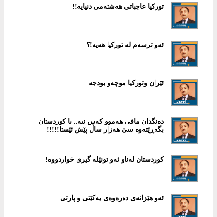
توركیا عاجباتی هەشتەمی دنیایە!!
ئەو ترسەم لە توركیا هەیە!؟
ئێران وتوركیا موچەو بودجە
دەنگدان مافی هەموو كەس نیە.. با كوردستان
بگەڕێتەوە سێ هەزار ساڵ پێش ئێستا!!!!!
كوردستان لەناو ئەو تونێلە گیری خواردووە!
ئەو هێزانەی دەرەوەی یەكێتی و پارتی