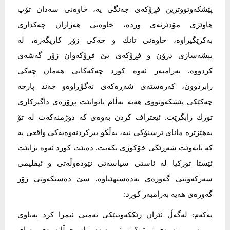
پێشكەوتووترین فڕۆكەی جەنگی یە، خاوەنی سەدان تۆپ
هاوێژی مۆدێرنەی وردە، خاوەنی هەزاران چەكداری
بەكرێگیراوە، خاوەنی تانك و چەكی زۆر كاریگەرە، لە
پیشەسازی درۆن و فڕۆكەی بێ فڕۆكەوان زۆر گەشەی
كردووە. بەرامبەر ئەوە كورد چەكەكانی هەمان چەكی
رابردوون، كەرەستەی شەڕەكەی نەگۆڕاوەو چەند پارچە
چەكێكی پێشكەوتووی هەیە بەڵام ناتوانێت پڕۆژەی داگیركاری
تورك رابگرێت. ئیعتراف كردن بەوەی كە دوژمنەكەت لە تۆ
بەهێزترە مانای ترسنۆكی نیە، بەڵكو بیركردنەوەیەكی واقعی یە
كە ناتەوێت شەڕێكی خۆكوژی بكەیت. دەبێت كورد ئەوە بزانێت
ئێستا توركیا لە ئاستی سیاسەتی نێودەوڵەتی و ئیقلیمی
سەركەوتنی گەورەی بەدەستهێناوە. سێ دەستكەوتی زۆر
گەورەی هەیە بەرامبەر كورد:
یەكەم: لەگەڵ ئێران رێككەوتنێكی ئەمنی ئیمزا كرد بەناوی