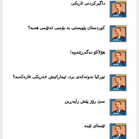
داگیركردنی تاریكی
كوردستان پێویستی بە بۆمبی ئەتۆمی هەیە؟
هۆلاكۆ دەگەڕێتەوە!
توركیا نەوتەكەی برد، ئیماراتیش خەریكی غازەكەیە؟
سێ رۆژ پێش راپەڕین
ئێستای ئێمە