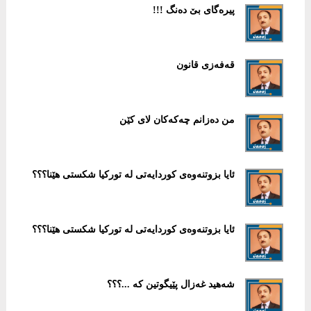
پیرەگای بێ دەنگ !!!
قەفەزی قانون
من دەزانم چەكەكان لای كێن
ئایا بزوتنەوەی كوردایەتی لە توركیا شكستی هێنا؟؟؟
ئایا بزوتنەوەی كوردایەتی لە توركیا شكستی هێنا؟؟؟
شەهید غەزال پێیگوتین كە ...؟؟؟