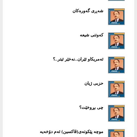
شەڕی گەورەكان
كەوتنی شیعە
ئەمریكاو ئێران..نەخێر ئیتر..؟
حزبی ژیان
چی بڕوخێت؟
موچە پێكوتەی(ڤاكسین) ئەم دۆخەیە