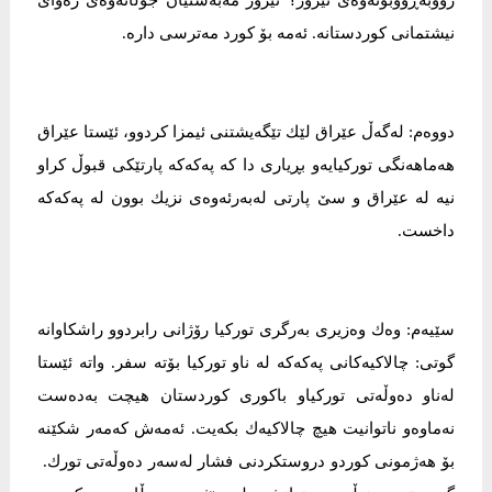
رووبەڕووبونەوەی تیرۆر؟ تیرۆر مەبەستیان جوڵانەوەی رەوای
نیشتمانی كوردستانە. ئەمە بۆ كورد مەترسی دارە.
دووەم: لەگەڵ عێراق لێك تێگەیشتنی ئیمزا كردوو، ئێستا عێراق
هەماهەنگی توركیایەو بڕیاری دا كە پەكەكە پارتێكی قبوڵ كراو
نیە لە عێراق و سێ پارتی لەبەرئەوەی نزیك بوون لە پەكەكە
داخست.
سێیەم: وەك وەزیری بەرگری توركیا رۆژانی رابردوو راشكاوانە
گوتی: چالاكیەكانی پەكەكە لە ناو توركیا بۆتە سفر. واتە ئێستا
لەناو دەوڵەتی توركیاو باكوری كوردستان هیچت بەدەست
نەماوەو ناتوانیت هیچ چالاكیەك بكەیت. ئەمەش كەمەر شكێنە
بۆ هەژمونی كوردو دروستكردنی فشار لەسەر دەوڵەتی تورك.