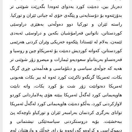
دەرباز بین، دەبێت كورد بەدوای ئەوەدا بگەڕێت شوێنی تر
بدۆزێتەوە بۆ دۆستایەتی و پێگەی خۆی لە جیاتی ئێران و توركیا.
راستە ئێران و توركیا دوو دەوڵەتی بەهێزی دراوسێی
كوردستانن، ناتوانین فەرامۆشیان بكەین و دراوسێی ئەبەدی
ئێمەن، بەلام لە ئێستادا پێكەوە خەریكی وێران كردنی هەرێمی
كوردستانن، كەواتە كوردیش دەبێت بۆ ئەمریكاو چین و روسیا و
فەرەنساو بەریتانیاو سعودیەو ئیمارات و میصرو زۆر شوێنی تر
هەیە كە جوڵەی سیاسی و دبلۆماسی و هەڵمەتی چڕی گرنگ
بكات، ئەمریكا گرنگەو ناكرێت كورد ئەوە لە بیر بكات هەبونی
ئەمریكا دەتوانێت زۆر شت بۆ كورد بكات، واتە نابێت
هاوپەیمانی كورد لەگەڵ ئەمریكا ببێتە هۆی پەلاماردانی كوردو
لاوازكردنی كورد، بەڵكو دەبێت هاوپەیمانی كورد لەگەڵ ئەمریكا
توانای بەرگری كردنمان بەرامبەر ئێران و توركیاو ناوچەكە پێ
ببەخشێت. بۆیە دروستكردنی سیاسەتێكی نیشتمانی و
دیموكراسی و كراوەو گەڕانەوە بۆ رای خەڵك و وازهێنان لەم