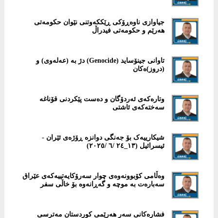
جیاوازی ناوەڕۆکی ڕێککەوتنی نێوان حكومەتی
هەرێم و حکومەتی فیدراڵ
تاوانی جینۆساید (Genocide) دژ بە (عەلەوی) و
(دروز)ەکان
وتارەکەی ئەردۆگان و دەست پێکردنی قۆناغە
سەختەکەی ئاشتی
شیکارییەک بۆ جەنگی دوانزە ڕۆژەی ئێران -
ئیسرائیل (١٣_٢٤ /٦ /٢٠٢٥)
وەڵامی کۆبوونەوەی چوار سەرۆکایەتییەکەی عێراق
سەبارەت بە موچە و گەڕانەوە بۆ خاڵی سفر
فشارەکانی سەر هەرێمی کوردستان مەترسی