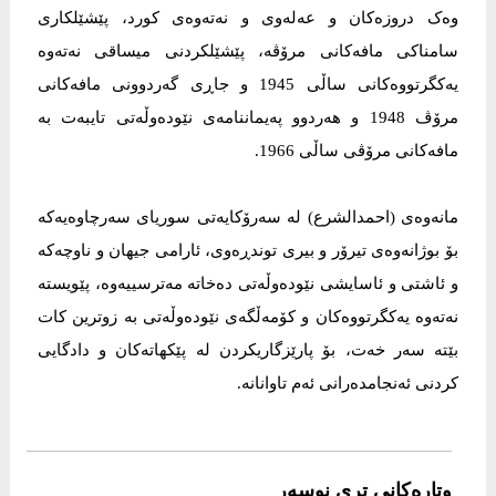
وەک دروزەکان و عەلەوی و نەتەوەی کورد، پێشێلکاری
سامناکی مافەکانی مرۆڤە، پێشێلکردنی میساقی نەتەوە
یەکگرتووەکانی ساڵی 1945 و جاڕی گەردوونی مافەکانی
مرۆڤ 1948 و هەردوو پەیماننامەی نێودەوڵەتی تایبەت بە
مافەکانی مرۆڤی ساڵی 1966.
مانەوەی (احمدالشرع) لە سەرۆکایەتی سوریای سەرچاوەیەکە
بۆ بوژانەوەی تیرۆر و بیری توندڕەوی، ئارامی جیهان و ناوچەکە
و ئاشتی و ئاسایشی نێودەوڵەتی دەخاتە مەترسییەوە، پێویستە
نەتەوە یەکگرتووەکان و کۆمەڵگەی نێودەوڵەتی بە زوترین کات
بێتە سەر خەت، بۆ پارێزگاریکردن لە پێکهاتەکان و دادگایی
کردنی ئەنجامدەرانی ئەم تاوانانە.
وتارەکانی تری نوسەر