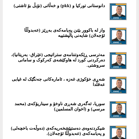
دانوستانی تورکیا و (pkk) و خەڵاتی (نۆبڵ بۆ ئاشتی)
واز لە باکوور بێنن پەیامەکەی بەڕێز (عه‌بدوڵڵا
ئۆجه‌لان) شایەنی پاڵپشتییە
مەترسی ڕێکەوتننامەی ستراتیجی (عێراق- بەریتانیا)،
دەرکردنی کورد لە هاوکێشەی کەرکوک و سامانی
سروشتی.
شەڕی خۆکوژی غەزە ، ئامارەکانی جەنگێک لە غیابی
عەقڵدا
سوریا، ئەگەری شەڕی ناوخۆ و سیناریۆکەی (محمد
مرسي) و (اخوان المسلمين)
شیکردنەوەی دەستپێشخەریەکەی (دەوڵەت باخچەلی)
و پەیامەکەی (عه‌بدوڵڵا ئۆجه‌لان).