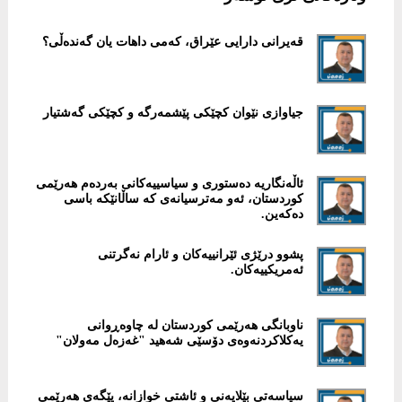
قەیرانی دارایی عێراق، کەمی داهات یان گەندەڵی؟
جیاوازی نێوان کچێکی پێشمەرگە و کچێکی گەشتیار
ئاڵەنگاریە دەستوری و سیاسییەکانی بەردەم هەرێمی
کوردستان، ئەو مەترسیانەی کە ساڵانێکە باسی
دەکەین.
پشوو درێژی ئێرانییەکان و ئارام نەگرتنی
ئەمریکییەکان.
ناوبانگی هەرێمی کوردستان لە چاوەڕوانی
یەکلاکردنەوەی دۆسێی شەهید "غەزەل مەولان"
سیاسەتی بێلایەنی و ئاشتی خوازانە، پێگەی هەرێمی