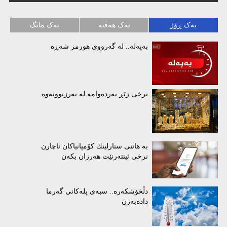
یەک ڕۆژ
یەک هەفتە
یەک مانگ
بەپەلە.. لە گەرووی هورمز شەڕە
نرخی زێڕ بەردەوامە لە بەرزبوونەوە
بە هاتنی ستارلینك كۆمپانیاكان ناچارن
نرخی ئینتەرنێت هەرزان بكەن
دڵخۆشکەرە.. سبەی پلەکانی گەرما
دادەبەزن