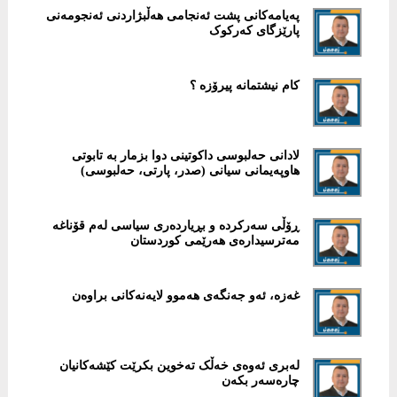
پەیامەکانی پشت ئەنجامی هەڵبژاردنی ئەنجومەنی
پارێزگای کەرکوک
کام نیشتمانە پیرۆزە ؟
لادانی حەلبوسی داکوتینی دوا بزمار بە تابوتی
هاوپەیمانی سیانی (صدر، پارتی، حەلبوسی)
ڕۆڵی سەرکردە و بڕیاردەری سیاسی لەم قۆناغە
مەترسیدارەی هەرێمی کوردستان
غەزە، ئەو جەنگەی هەموو لایەنەکانی براوەن
لەبری ئەوەی خەڵک تەخوین بکرێت کێشەکانیان
چارەسەر بکەن