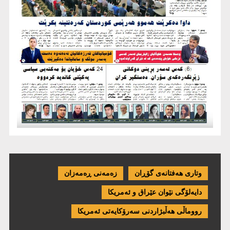
وتاری هەفتانەی گۆڕان
زەمەنی ڕەمەزان
دایەلۆگی نێوان عێراق و ئەمریكا
رووماڵی هەڵبژاردنی سەرۆکایەتی ئەمریکا