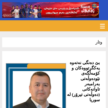
246
وتار
بێ دەنگی نەتەوە
یەکگرتووەکان و
کۆمەڵگەی
نێودەوڵەتی
بەرامبەر
تاوانەکانی
(دەوڵەتی تیرۆر) لە
سوریا