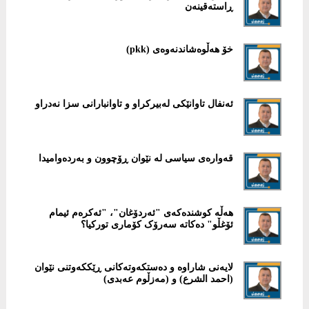
ڕاستەقینەن
خۆ هەڵوەشاندنەوەی (pkk)
ئەنفال تاوانێکی لەبیرکراو و تاوانبارانی سزا نەدراو
قەوارەی سیاسی لە نێوان ڕۆچوون و بەردەوامیدا
هەڵە کوشندەکەی "ئەردۆغان"، "ئەکرەم ئیمام
ئۆغڵو" دەکاتە سەرۆک کۆماری تورکیا؟
لایەنی شاراوە و دەستکەوتەکانی ڕێککەوتنی نێوان
(احمد الشرع) و (مەزڵوم عەبدی)