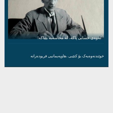
ئەوەی حسابی پاکە، لە محاسەبە بێباکە!
خوێندنەوەیەک بۆ کتێبی ،هاوپەیمانیی فریودەرانە