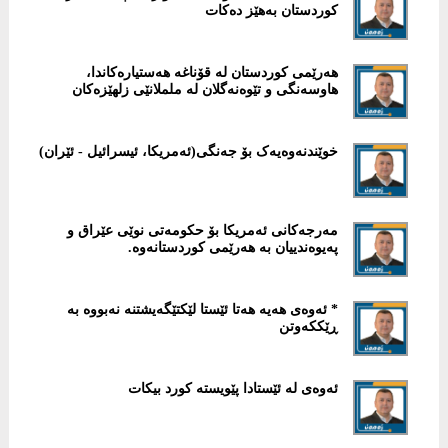
کوردستان بەهێز دەکات
هەرێمی کوردستان لە قۆناغە هەستیارەکاندا،
هاوسەنگی و تێوەنەگلان لە ململانێی زلهێزەکان
خوێندنەوەیەک بۆ جەنگی(ئەمریکا، ئیسرائیل - ئێران)
مەرجەکانی ئەمریکا بۆ حکومەتی نوێی عێراق و
پەیوەندییان بە هەرێمی کوردستانەوە.
* ئەوەی هەیە هەتا ئێستا لێکتێگەیشتنە نەبووە بە
ڕێککەوتن
ئەوەی لە ئێستادا پێویستە کورد بیکات