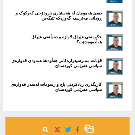
دەبێ هەمومان لە هەستیاری بارودۆخی کەرکوک و
ڕودانی مەترسیە گەورەکە تێبگەین
حکومەتی عێراق لاوازە و دەوڵەتی عێراق
ھەڵدەوەشێت؟
قۆناغە مەترسیدرارەکانی ھەڵوەشاندنەوەی قەوارەی
سیاسی ھەرێمی کوردستان
کاریگەری زیادکردنی باج و رسومات لەسەر قەوارەی
سیاسی ھەرێمی کوردستان