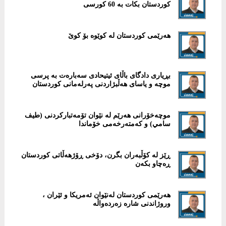
کوردستان بکات بە 60 کورسی
هەرێمی کوردستان لە کوێوە بۆ کوێ
بڕیاری دادگای باڵای ئیتیحادی سەبارەت بە پرسی
موچە و یاسای هەڵبژاردنی پەرلەمانی کوردستان
موچەخۆرانی هەرێم لە نێوان تۆمەتبارکردنی (طیف
سامي) و کەمتەرخەمی خۆماندا
ڕێز لە کۆڵبەران بگرن، دۆخی ڕۆژهەڵاتی کوردستان
ڕەچاو بکەن
هەرێمی کوردستان لەنێوان ئەمریکا و ئێران ،
وروژاندنی شارە زەردەواڵە