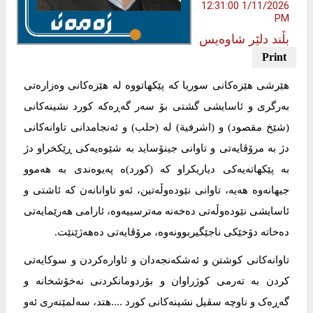
1/11/2026 12:31:00
PM
بڵند دلێر شاوەیس
هێرشی هێزەکانی سوریا كە پێکهاتووە لە هێزەکانی وەزارەتی
بەرگری و ئاسایشی گشتی بۆ سەر گەڕەکە كورد نشينەکانی
(شێخ مقصود) و (اشرفية) لە (حلب) و ئەنجامدانی تاوانەکانی
دژ بە مرۆڤایەتی و تاوانی جینۆساید بە شێوەیەکی ڕێکخراو دژ
بە پێکهاتەیەکی دیاریکراو کە (کورد)ە پەیوەندی بە هەموو
جیهانەوە هەیە، تاوانی نێودەوڵەتین، ئەو تاوانانەن کە ئاشتی و
ئاسایشی نێودەوڵەتی دەخەنە مەترسییەوە، ئارامی هەرێمایەتی
دەخاتە دۆخێکی ناجێگیربوونەوە، مرۆڤایەتی دەهەژێنێت.
تاوانەکانی کوشتن و ئەشکەنجەدان و ئاوارەکردن و سوکایەتی
کردن بە تەرمی کوژراوان و بۆردومانکردنی نەخۆشخانە و
گەڕەک و ناوچە سڤیل نشینەکانی کورد ....هتد، سەلمێنەری ئەو