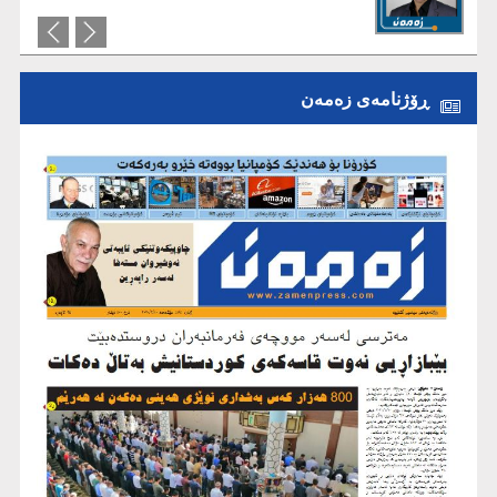
کەمبوونی ئاو نییە، بەڵکو بەڕێوەبردنی
ئاوە
ڕۆژنامەی زەمەن