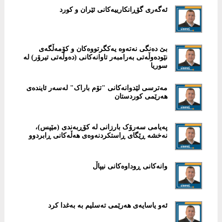
ئەگەری گۆڕانکارییەکانی ئێران و کورد
بێ دەنگی نەتەوە یەکگرتووەکان و کۆمەڵگەی
نێودەوڵەتی بەرامبەر تاوانەکانی (دەوڵەتی تیرۆر) لە
سوریا
مەترسی لێدوانەکانی "تۆم باراک" لەسەر ئایندەی
هەرێمی کوردستان
پەیامی سەرۆک بارزانی لە کۆڕبەندی (مێپس)،
نەخشە ڕێگای ڕاستکردنەوەی هەڵەکانی ڕابردوو
وانەکانی ڕوداوەکانی نیپاڵ
ئەو یاسایەی هەرێمی تەسلیم بە بەغدا کرد