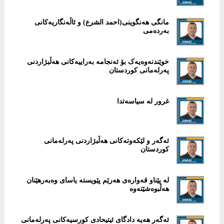
مانگی هەنگوینی(احمد الشرع) و ئاڵەنگاریەکانی
بەردەمی
خوێندنەوەیەک بۆ ئەنجامە بەراییەکانی هەڵبژاردنی
پەرلەمانی کوردستان
غرور لە سیاسەتدا
ئەگەر و لێکەوتەکانی هەڵبژاردنی پەرلەمانی
کوردستان
لە پێناو قەوارەی هەرێم پێویستە یاسای وەبەرهێنان
هەڵبوەشێتەوە
ئەگەر هەیە دادگای ئیتیحادی کورسیەکانی پەرلەمانی