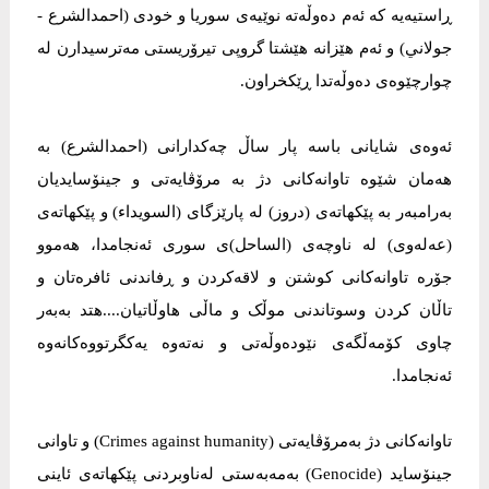
ڕاستیەیە کە ئەم دەوڵەتە نوێیەی سوریا و خودی (احمدالشرع -
جولاني) و ئەم هێزانە هێشتا گروپی تیرۆریستی مەترسیدارن لە
چوارچێوەی دەوڵەتدا ڕێکخراون.
ئەوەی شایانی باسە پار ساڵ چەکدارانی (احمدالشرع) بە
هەمان شێوە تاوانەکانی دژ بە مرۆڤایەتی و جینۆسایدیان
بەرامبەر بە پێکهاتەی (دروز) لە پارێزگای (السویداء) و پێکهاتەی
(عەلەوی) لە ناوچەی (الساحل)ی سوری ئەنجامدا، هەموو
جۆرە تاوانەکانی کوشتن و لاقەکردن و ڕفاندنی ئافرەتان و
تاڵان کردن وسوتاندنی موڵک و ماڵی هاوڵاتیان....هتد بەبەر
چاوی کۆمەڵگەی نێودەوڵەتی و نەتەوە یەکگرتووەکانەوە
ئەنجامدا.
تاوانەکانی دژ بەمرۆڤایەتی (Crimes against humanity) و تاوانی
جینۆساید (Genocide) بەمەبەستی لەناوبردنی پێکهاتەی ئاینی