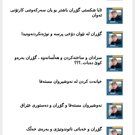
ئایا شکستی گۆڕان باشتر بو یان سەرکەوتنی کارتۆنی
ئەوان
گۆڕان لە نێوان دۆخی پرسە و نوژەنکردنەوەیدا
سزادان و ساختەکردن و هەڵسانەوە ، گۆڕان بەرەو
کوێ دەبات..؟؟؟
خیانەت کردن لە نەوشیروان مستەفا
نەوشیروان مستەفا و گۆڕان و دەستوری عێراق
گۆڕان و خەباتی ناتوندوتیژی و بەرەی خەڵک