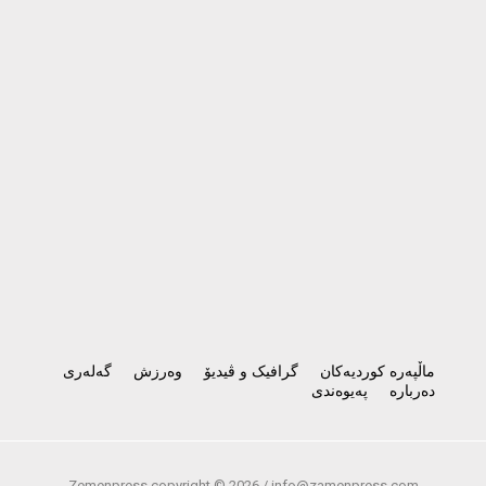
ماڵپەرە کوردیەکان
گرافیک و ڤیدیۆ
وەرزش
گەلەری
دەربارە
پەیوەندی
Zemenpress copyright ©
2026 /
info@zamenpress.com