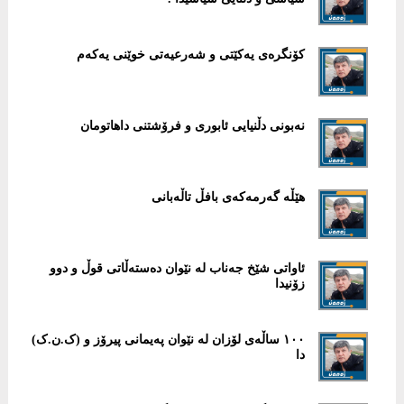
کۆنگرەی یەکێتی و شەرعیەتی خوێنی یەکەم
نەبونی دڵنیایی ئابوری و فرۆشتنی داهاتومان
هێڵە گەرمەکەی بافڵ تاڵەبانی
ئاواتی شێخ جەناب لە نێوان دەستەڵاتی قوڵ و دوو
زۆنیدا
١٠٠ ساڵەی لۆزان لە نێوان پەیمانی پیرۆز و (ک.ن.ک)
دا