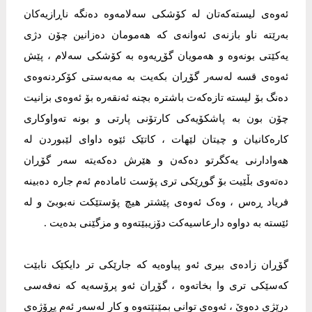
ئەوەی لیستەکەتان لە کۆشکی سەلامەوە دەنگە ناڕازیەکان
بەرێتە ناو بازنەی ئەوانەی کە هەمومان دەزانین چۆن دژی
یەکێتی بونەوە و هەمویان گۆڕیەوە بە کۆشکی سەلام ، پێش
ئەوەی قسە لەسەر گۆڕان بکەیت بە مەبەستی کۆکردنەوەی
دەنگ بۆ لیستە تازەکەت باشترە بچنە ئەنقەرە بۆ ئەوەی بزانیت
چۆن بون بە پاشکۆیەکی کارتۆنی پارتی و بونە تەواوکاری
کارەکانیان و چیتان لێهات ، کاتێک ئێوە داوای لێبوردن لە
هەوادارنی یەکگرتو دەکەن و هێرش دەکەیتە سەر گۆڕان
دەتەوی بڵێیت بۆ گوڕێکی تری پۆست ئامادەم ئەم جارە دەبینە
فریاد ڕەس ، وەک ئەوەی پێشتر هیچ پۆستێکت نەبوبێ و لە
ئێستە بە دواوە دارعاسیەکت دۆزیبێتەوە و مزگێنی بدەیت .
گۆڕان زادەی بیری ئەو پیاوەیە کە جارێکی تر دایكێک نابێت
کەسێکی تری وا بخاتەوە ، گۆڕان ئەو پرۆسەیە کە نەفەسی
درێژی دەوێ ، ئەوەی توانی بمێنێتەوە و کار لەسەر ئەم پڕۆژەی