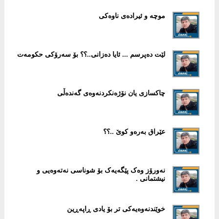
موچە و ئیرادەی ناوەکی
لێت دەپرسم ... ئایا دەزانی..؟؟ بۆ سەرۆکی حکومەت
چاکسازی یان نۆژەنکردنەوەی گەندەڵی
عێراق بەرەو کوێ ..؟؟
نەورۆز وەک پێگەیەک بۆ شوناسی نەتەوەیی و
نیشتمانی .
خوێندنەوەیەکی تر بۆ یادی ڕاپەڕین