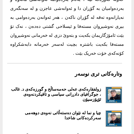
بەردەوامیان بە گۆڕان دا و ئەوانەشی عاجزن و لە سەنگەری
نەیارانەوە تەقە لە گۆڕان ناکەن ، هەر ئەوانەن بەردەوامی بە
بیری نەوشیروان مستەفا و ئیسلاحی گشتی دەدەن ، نەک تۆ
بێت ئامۆژگاریمان بکەیت و بتەوێ دزی لە خەرمانی نەوشیروان
مستەفا بکەیت باشترە بچیت لەسەر خەرمانە دابەشکراوە
کۆنەکەی خۆت خەریک بێت .
وتارەکانی تری نوسەر
زولفقارەکەی عەلی حەمەساڵح و گورزەکەی د. غالب
،​ جوگرافیای دادڕانی سیاسی و تاقیکردنەوەی
ئۆپۆزسیۆن
چیا و نما لە نێوان دەستەڵاتی نەوەی دوهەمی
سەرکردەکانی شاخدا