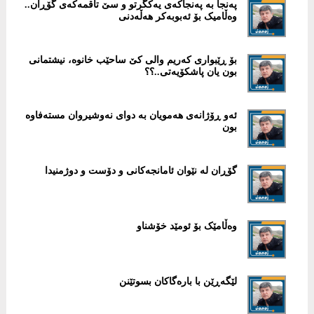
پەنجا بە پەنجاکەی یەکگرتو و سێ تاقمەکەی گۆڕان..
وەڵامیک بۆ ئەبوبەکر هەڵەدنی
بۆ ڕێبواری کەریم والی کێ ساحێب خانوە، نیشتمانی
بون یان پاشکۆیەتی..؟؟
ئەو ڕۆژانەی هەمویان بە دوای نەوشیروان مستەفاوە
بون
گۆڕان لە نێوان ئامانجەکانی و دۆست و دوژمنیدا
وەڵامێک بۆ ئومێد خۆشناو
لێگەڕێن با بارەگاکان بسوتێنن