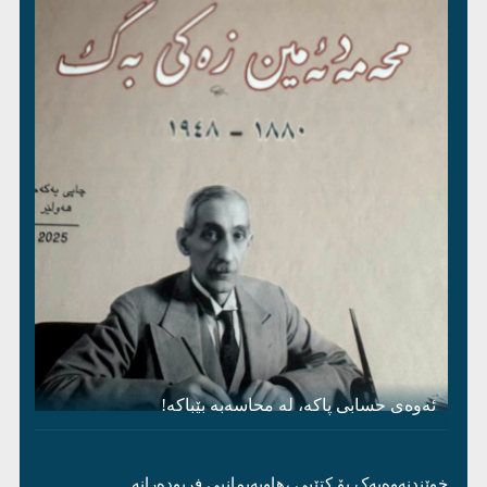
ئەوەی حسابی پاکە، لە محاسەبە بێباکە!
خوێندنەوەیەک بۆ کتێبی ،هاوپەیمانیی فریودەرانە