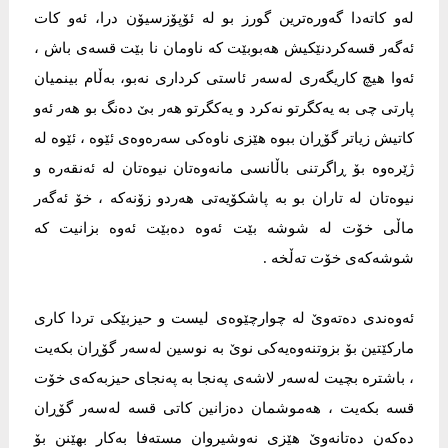
لەو کاتەدا گەورەترین گورز بو لە ئۆپۆزسیۆن درا، ئەو کات
ئەگەر قسەکردنێکیش هەبوبێت کە ناومان نا بێت قسەی باش ،
ئەوا هیچ کاریگەری لەسەر ئاستی کرداری نەبو، بەڵام بینمیان
پارتی چی بە یەکگرتو نەکرد و یەکگرتو هەر بێ دەنگ بو هەر ئەو
کاتیش زیاتر گۆڕان ببوە هێزی ناوەکی سەرەوەی ئێوە ، ئێوە لە
ژێرەوە بۆ ڕاگرتنی باڵانسی مانەوەتان نیوەتان لە ئەنقەرە و
نیوەتان لە تاران بو بە پاشکۆیەتی هەردو زۆنەکە ، خۆ ئەگەر
ماڵی خۆت لە شوشە بێت ئەوە دەبێت ئەوە بزانیت کە
شوشەکەی خۆت تەڵخە .
ئەوەندی دەتەوێ لە چوارچێوەی لیست و حیزبێکی تردا کاری
مارکێتین بۆ بزوتنەوەیەکی نوێ بە نوسین لەسەر گۆڕان بکەیت
، باشترە بچیت لەسەر لاشەی پەنجا بە پەنجای حیزبەکەی خۆت
قسە بکەیت ، هەموشمان دەزانین کاتی قسە لەسەر گۆڕان
دەکەن دەتانەوێ هێزی نەوشیروان مستەفا بەکار بهێنن بۆ