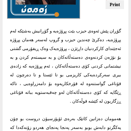
گۆڕان پێش ئەوەی حیزب بێت پڕۆژەیە و گۆڕانیش بەشێکە لەم
پڕۆژەیە، دەکرێ چەندین حیزب و گروپ لەسەر هەمان پڕۆژە
ئەجێندای کارکردنیان داڕێژن ، پڕۆژەیەک وەک ڕیفۆرمی گشتی
بۆ نۆژەن کردنەوەی دەستەڵاتەکان و بە سیستەم کردن و بە
نیشتمانی کردنی کۆی دەستەڵاتەکان ، ئەم پڕۆژەیە کە زادەی
بیری سەرکردەیەکی کاریزمی بو تا ئێستا و تا دەرچون لە
قۆناغی گواستنەوە لە قۆرخکاریەوە بۆ دامەزراوەیی ، تاکە
ڕێگایە کە کۆی دەستەڵاتەکان لەو چەقبەستویە بباتە قۆناغی
ڕزگاربون لە کێشە قوڵەکان .
هەمومان دەزانین کاتێک بەرەی ئۆپۆزسیۆن دروست بو چۆن
یەکگرتو دابەش بوبو بەسەر پەنجا پەنجای هەردو زۆنەکەدا کە