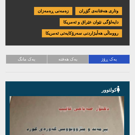
وتاری هەفتانەی گۆڕان
زەمەنی ڕەمەزان
دایەلۆگی نێوان عێراق و ئەمریكا
رووماڵی هەڵبژاردنی سەرۆکایەتی ئەمریکا
یەک ڕۆژ
یەک هەفتە
یەک مانگ
کولتوور