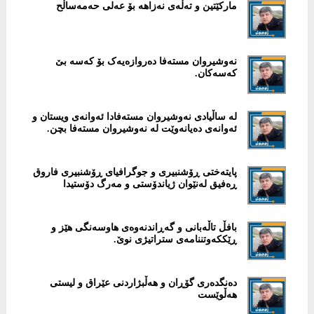
مارکێتین و تەڵەی نەزاهە بۆ عەلی حەمەساڵح
نەوشیروان مستەفا دەروازەیەک بۆ کەسە بێ
کەسەکان.
لە ساڵیادی نەوشیروان مستەفادا ئەوانەی ویستان و
ئەوانەی دەیانەوێت لە نەوشیروان مستەفا بچن.
پایتەختی ڕۆشنبیری و جوگرافیای ڕۆشنبیری فاروق
ڕەفیق لەنێوان ژیاندۆستی و مەرگ دۆستیدا
بافڵ تاڵەبانی و گەڕاندنەوەی هاوسەنگی هێز و
ڕێککەوتننامەی ستراتیژی نوێ.
دەنگدەری گۆڕان و هەڵبژاردنی عێراق و لیستی
هەڵوێست