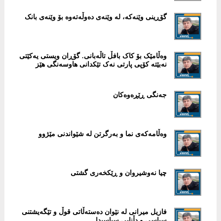
گۆڕینی وێنەکە، لە وێنەی دەوڵەتەوە بۆ وێنەی بانک
وەڵامێک بۆ کاک بافڵ تاڵەبانی. گۆڕان ویستی یەکێتی
نەبێتە کۆپی پارتی نەک تێکدانی هاوسەنگی هێز
جەنگی ڕێڕەوەکان
وەڵامەکەی نما و بەرگرتن لە شێواندنی مێژوو
چیا نەوشیروان و ڕێکخەری گشتی
فازیل میرانی لە نێوان دەستەڵاتی قوڵ و تێگەیشتنی
سیاسی و دڵنایی سیاسیدا .