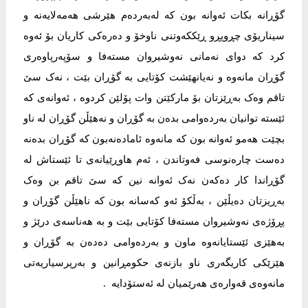
گۆڕانە بکات ئەوانە بون کە لەبەردەم هێرشی هەمەلایەنە و
سیناریۆی چڕوپڕو ڕێککەوتنی ناوخۆ و دەرەکی کاریان بۆ ئەوە
کرد کە دوای نەمانی نەوشیروان مستەفا و سۆپەرپاوەری
گۆڕان مانەوە و نەیانهێشت کۆتایی بە گۆڕان بێت ، نەک سێ
تاقم وەک بەڕێزتان بۆ مارکێتن وات پۆلێن کردوە ، ئەوانەی کە
ئێستە توانیان بەردەوامی بدەن بە گۆڕان و نەهێڵن گۆڕان لە ناو
بچێت هەمو ئەوانە بون کە مانەوە ئامادەنەبون کە گۆڕان بدەنە
دەست چارەنوسی فەوتاندن ، ئەم هاوڕێیانەی تا ئێستاش لە
گۆڕاندا کار دەکەن نەک ئەوانە نین کە سێ تاقم بن وەک
بەڕیزتان دەیڵێن ، بەڵکۆ ئەو کەسانە بون کە ناهێڵن گۆڕان و
پڕۆژەی نەوشیروان مستەفا کۆتایی بێت و بە هەناسەی درێژ و
بەهێزی ئێستایانەوە ماون و بەردەوامی دەدەن بە گۆڕان و
هێزێکی کاریگەری ناو بازنەی حکومڕانین و بەرپرسیاریەتی
مانەوەی قەوارەی هەرێمیان لە ئەستۆدایە .