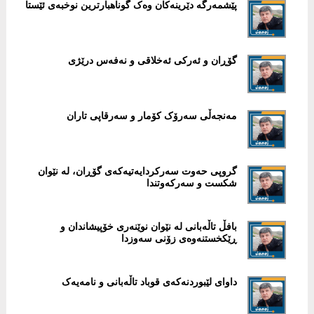
پێشمەرگە دێرینەکان وەک گوناهبارترین نوخبەی ئێستا
گۆڕان و ئەرکی ئەخلاقی و نەفەس درێژی
مەنجەڵی سەرۆک کۆمار و سەرقاپی تاران
گروپی حەوت سەرکردایەتیەکەی گۆڕان، لە نێوان
شکست و سەرکەوتندا
بافڵ تاڵەبانی لە نێوان نوێنەری خۆپیشاندان و
ڕێکخستنەوەی زۆنی سەوزدا
داوای لێبوردنەکەی قوباد تاڵەبانی و نامەیەک