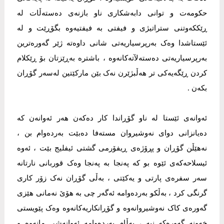
حکومەت و توانی دابەشکاری ناو بازنەی دەستەڵات لە
ڕێککەوتنی ستراتیژی و فیفتی بە فیفتیەوە بگۆڕێت و لە
ئێستاشدا وەک بەرپرسیاریەتی شانی داوەتە ژێر گەورەترین
بەرپرسیاریەتی دەستەلآتەکانەوە ، باشترە بەڕێزتان بۆ ڕێکلام
کردن ڕێگەیەکی تر هەڵبژێرن نەک بێن مارکێتین لەسەر گۆڕان
بکەن .
ئەوانەی ئێستا لە ناو گۆڕاندا کار دەکەن هەر ئەوانەن کە
دەیانزانی دوای نەوشیروان مستەفا دەبێت بەردەوام بن ،
نەهێڵن گۆڕان و پڕۆژەی ڕیفۆرمی گشتی ئیفلیج بێت ، ئەوە
ئیسلاحەکەی ئێوە بو کە پەنجا بە پەنجا وەک قوربانی نارتانە
سەر سفرەی پارتی و یەکێتی ، بەڵی گۆڕان نەک زۆر کاری
گرنگی کرد ، بەڵکو بەردەوامە ئەگەر چی بە هۆێ نەمانی هێزی
گەورەی کاک نەوشیروانەوە و گۆڕانکاریەکانەوە وەک پێویستی
خەونە گەورەکە نیە ، بەڵام بەردەوامە ئەوانەشی مانەوە و