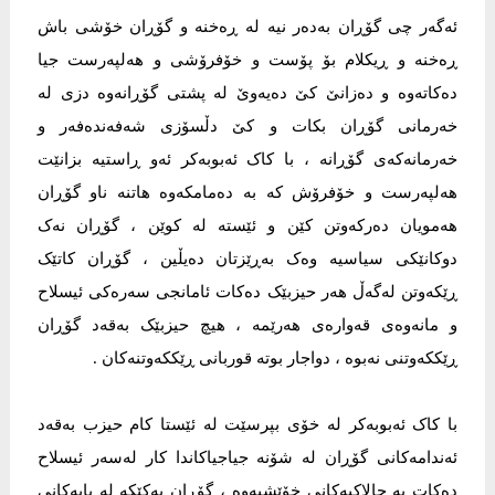
ئەگەر چی گۆڕان بەدەر نیە لە ڕەخنە و گۆڕان خۆشی باش
ڕەخنە و ڕیکلام بۆ پۆست و خۆفرۆشی و هەلپەرست جیا
دەکاتەوە و دەزانێ کێ دەیەوێ لە پشتی گۆڕانەوە دزی لە
خەرمانی گۆڕان بکات و کێ دڵسۆزی شەفەندەفەر و
خەرمانەکەی گۆڕانە ، با کاک ئەبوبەکر ئەو ڕاستیە بزانێت
هەلپەرست و خۆفرۆش کە بە دەمامکەوە هاتنە ناو گۆڕان
هەمویان دەرکەوتن کێن و ئێستە لە کوێن ، گۆڕان نەک
دوکانێکی سیاسیە وەک بەڕێزتان دەیڵین ، گۆڕان کاتێک
ڕێکەوتن لەگەڵ هەر حیزبێک دەکات ئامانجی سەرەکی ئیسلاح
و مانەوەی قەوارەی هەرێمە ، هیچ حیزبێک بەقەد گۆڕان
ڕێککەوتنی نەبوە ، دواجار بوتە قوربانی ڕێککەوتنەکان .
با کاک ئەبوبەکر لە خۆی بپرسێت لە ئێستا کام حیزب بەقەد
ئەندامەکانی گۆڕان لە شۆنە جیاجیاکاندا کار لەسەر ئیسلاح
دەکات بە چالاکیەکانی خۆێشیەوە ، گۆڕان یەکێکە لە پایەکانی