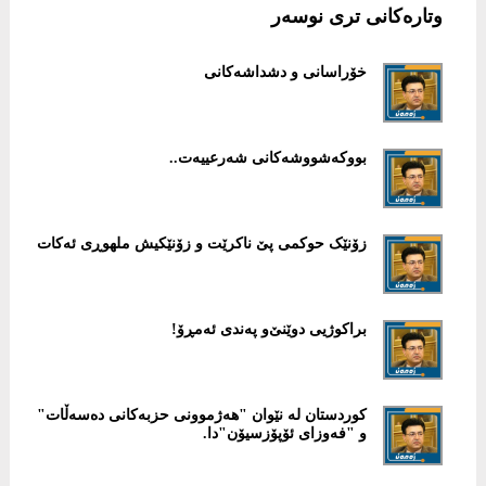
وتارەکانی تری نوسەر
خۆراسانی و دشداشەکانی
بووکەشووشەکانی شەرعییەت..
زۆنێک حوکمی پێ ناکرێت و زۆنێکیش ملهوڕی ئەکات
براکوژیی دوێنێ‌و پەندی ئەمڕۆ!
کوردستان لە نێوان "هەژموونی حزبەکانی دەسەڵات"
و "فەوزای ئۆپۆزسیۆن"دا.