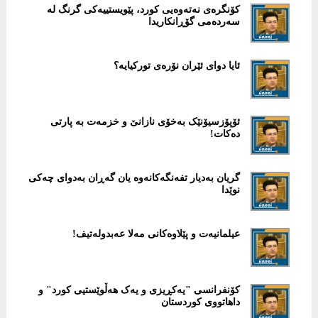
کۆنگرەی نەتەوەیی کورد، پێویستییەکی گرنگ لە
سەردەمی گۆڕانکاریدا
ئایا دوای ئێران نۆرەی تورکیایە؟
ئۆپۆزسیۆنێک بەخۆی نازانێ و خزمەت بە پارتی
دەکات!
گریان بەدیار تفەنگەکانەوە یان گەڕان بەدوای چەکی
نوێدا
عیلمانیەت و پێلاوەکانی مەلا عەبدولەتیف!
کۆنفرانسی "یەکڕیزی و یەک هەڵوێستیی کورد" و
داهاتووی کوردستان