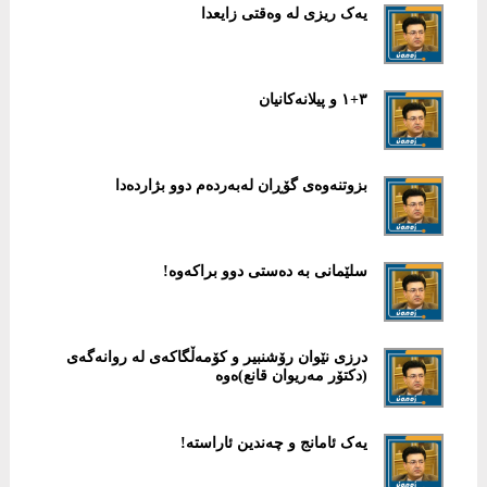
یەک ریزی لە وەقتی زایعدا
٣+١ و پیلانەکانیان
بزوتنەوەی گۆڕان لەبەردەم دوو بژاردەدا
سلێمانی بە دەستی دوو براکەوە!
درزی نێوان رۆشنبیر و کۆمەڵگاکەی لە روانەگەی
(دکتۆر مەریوان قانع)ەوە
یەک ئامانج و چەندین ئاراستە!