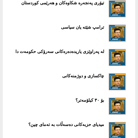
تیۆری پەنجەرە شکاوەکان و هەرێمی کوردستان
ترامپ شێتە یان سیاسی
لە پەراوێزی یاریدەدەرەکانی سەرۆکی حکومەت دا
چاكسازی و دوژمنەكانی
بۆ ٣٠ کیلۆمەتر؟
میدیای حزبەکانی دەسەڵات بە تەمای چین؟