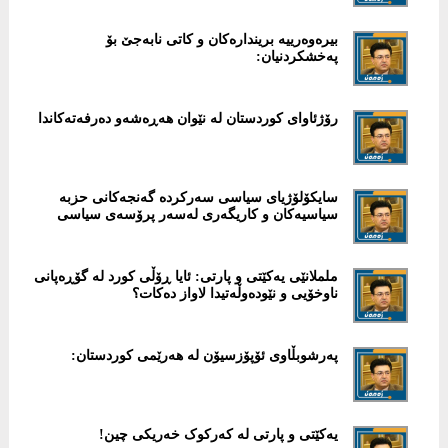
بیرەوەرییە بریندارەکان و کاتی نابەجێ بۆ
پەخشکردنیان:
رۆژئاوای کوردستان لە نێوان هەڕەشەو دەرفەتەکاندا
سایکۆلۆژیای سیاسی سەرکردە گەنجەکانی حزبە
سیاسیەکان و کاریگەری لەسەر پرۆسەی سیاسی
ململانێی یەکێتی و پارتی: ئایا ڕۆڵی کورد لە گۆڕەپانی
ناوخۆیی و نێودەوڵەتیدا لاواز دەکات؟
پەرشوبڵاوی ئۆپۆزسیۆن لە هەرێمی کوردستان:
یەکێتی و پارتی لە کەرکوک خەریکی چین!