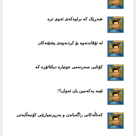
شەڕێک کە براوەکەی ئەوی ترە
لە تۆقاندنەوە بۆ کردنەوەی پشتێنەکان
کۆتایی سەردەمی جوتیارە دیکتاتۆرە کە
ئێمە یەکەمین یان ئەوان؟!
کەناڵەکانی راگەیاندن و بەرپرسیارێتی کۆمەڵایەتی