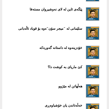
پێگه‌ی ئاین له‌ لای نه‌وشیروان مسته‌فا
سلێمانی لە "میجر سۆن"ەوە بۆ قوباد تاڵەبانی
خۆدزینەوە لە داستانە گەورەکە
کێ ماریای بە کوشت دا؟
هەڵهاتن لە مێژوو
خەڵەتاندن یان خۆشباوەڕی