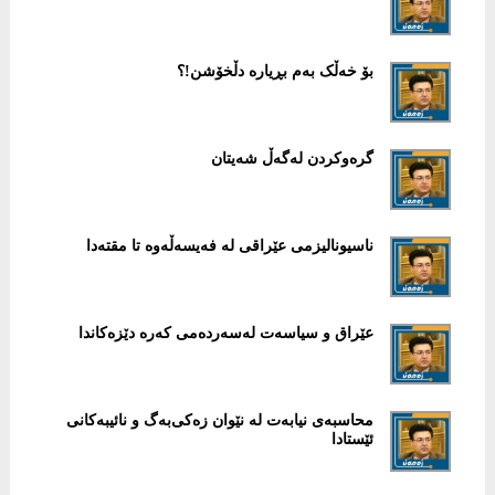
بۆ خەڵک بەم بڕیارە دڵخۆشن!؟
گرەوکردن لەگەڵ شەیتان
ناسیونالیزمی عێراقی لە فەیسەڵەوە تا مقتەدا
عێراق و سیاسەت لەسەردەمی کەرە دێزەکاندا
محاسبەی نیابەت لە نێوان زەکی‌بەگ و نائیبەکانی
ئێستادا