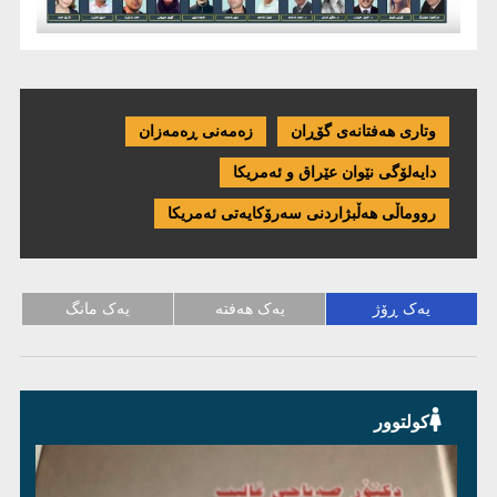
وتاری هەفتانەی گۆڕان
زەمەنی ڕەمەزان
دایەلۆگی نێوان عێراق و ئەمریكا
رووماڵی هەڵبژاردنی سەرۆکایەتی ئەمریکا
یەک ڕۆژ
یەک هەفتە
یەک مانگ
کولتوور