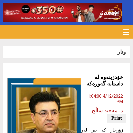
803
وتار
خۆدزینەوە لە
داستانە گەورەکە
4/12/2022 1:04:00
PM
د. مەجید ساڵح
زۆرجار کە بیر لەو