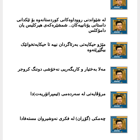
لە شێواندنی رووداوەکانی کوردستانەوە بۆ تێکدانی
داستانی یۆنانییەکان.. شمشێرەکەی هیرکلیس یان
دامۆکلس
مێژو حیکایەتی بەرئاگردان نییە تا حیکایەتخوانێک
بیگێڕێتەوە
مەلا بەختیار و کاریگەریی نەخۆشی دوننگ كروجر
مرۆڤایەتی لە سەردەمی (ئیمپراتۆریەت)دا
چەمکی (گۆڕان) لە فکری نەوشیروان مستەفادا