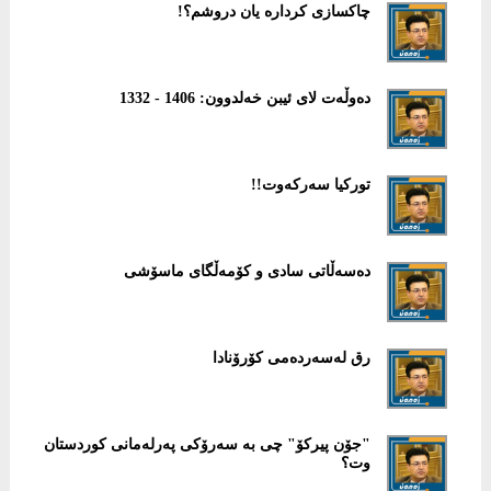
چاکسازی کردارە یان دروشم؟!
دەوڵەت لای ئیبن خەلدوون: 1406 - 1332
تورکیا سەرکەوت!!
دەسەڵاتی سادی و کۆمەڵگای ماسۆشی
رق لەسەردەمی کۆرۆنادا
"جۆن پیرکۆ" چی بە سەرۆکی پەرلەمانی کوردستان
وت؟