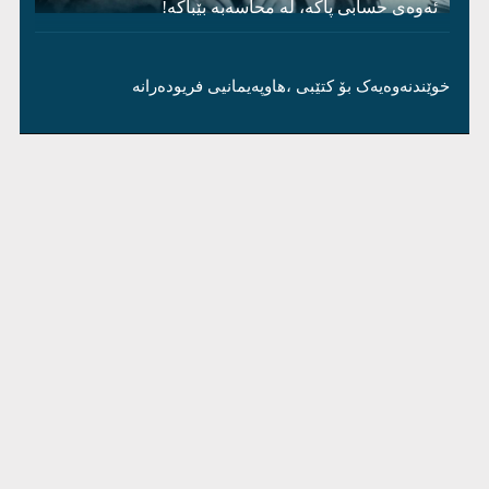
ئەوەی حسابی پاکە، لە محاسەبە بێباکە!
خوێندنەوەیەک بۆ کتێبی ،هاوپەیمانیی فریودەرانە