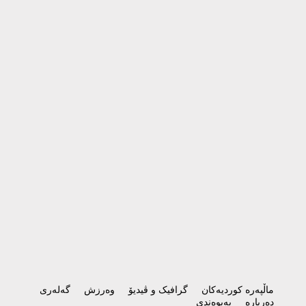
ماڵپەرە کوردیەکان
گرافیک و ڤیدیۆ
وەرزش
گەلەری
دەربارە
پەیوەندی