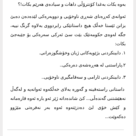
بەوە بکات بەغدا کۆنترۆڵی داهات و سیادەی هەرێم بکات!؟
ئەوانەی کەڕەنای شەڕی ناوخۆیی و دووبەرەکی لێدەدەن دەبێ
بزانن ئێستا خەڵک هیچ داستانێکی رابردووی بەلاوە گرنگ نییە،
جگە لەوەی حکومەتێک بێت سێ ئەرکی سەرەکی بۆ جێبەجێ
بکات:
١. دابینکردنی بژێویەکانی ژیان وخۆشگوزەرانی.
٢.پاراستنی لە هەڕەشەی دەرەکی..
٣. دابینکردنی ئارامی و سەقامگیری ناوخۆیی..
داستانی راستەقینە و گەورە بەلای خەڵکەوە ئەوانەیە و لەگەڵ
نەهێشتنی گەندەڵی... کێ شاندەداتە ژێر ئەو بارە ئەوە قارەمانە
و کێش خۆی لێ دەدزێتەوە ئەوە بەر نەفرەتی مێژوو
دەکەوێت...