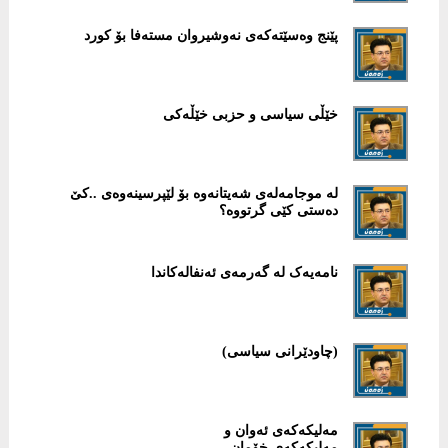
پێنج وەسێتەکەی نەوشیروان مستەفا بۆ کورد
خێڵی سیاسی و حزبی خێڵەکی
لە موجامەلەی شەیتانەوە بۆ لێپرسینەوەی ..کێ
دەستی کێی گرتووە؟
نامەیەک لە گەرمەی ئەنفالەکاندا
(چاودێرانی سیاسی)
مەلیکەکەی ئەوان و
مەلیکەکەی خۆمان