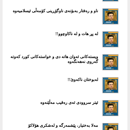
ناو و رەفتار بەبۆنەی ناوگۆڕینی کۆمەڵی ئیسلامیەوە
لە پڕ هات و لە ناکاوچوو!!
ویستەکانی ئەوان هاتە دی و خواستەکانی کورد کەوتە
گەروی نەهەنگەوە
لەبوختان ناکەوێ!!
ئیتر سروودی ئەی رەقیب مەڵێنەوە
مەلا بەختیار، پێشمەرگە و لەشکری هۆلاکۆ