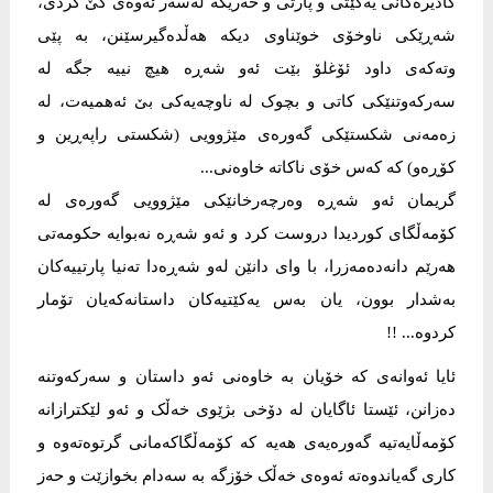
کادیرەکانی یەکێتی و پارتی و خەریکە لەسەر ئەوەی کێ کردی،
شەڕێکی ناوخۆی خوێناوی دیکە هەڵدەگیرسێنن، بە پێی
وتەکەی داود ئۆغلۆ بێت ئەو شەڕە هیچ نییە جگە لە
سەرکەوتنێکی کاتی و بچوک لە ناوچەیەکی بێ ئەهمیەت، لە
زەمەنی شکستێکی گەورەی مێژوویی (شکستی راپەڕین و
کۆڕەو) کە کەس خۆی ناکاتە خاوەنی...
گریمان ئەو شەڕە وەرچەرخانێکی مێژوویی گەورەی لە
کۆمەڵگای کوردیدا دروست کرد و ئەو شەڕە نەبوایە حکومەتی
هەرێم دانەدەمەزرا، با وای دانێن لەو شەڕەدا تەنیا پارتییەکان
بەشدار بوون، یان بەس یەکێتیەکان داستانەکەیان تۆمار
کردوە... !!
ئایا ئەوانەی کە خۆیان بە خاوەنی ئەو داستان و سەرکەوتنە
دەزانن، ئێستا ئاگایان لە دۆخی بژێوی خەڵک و ئەو لێکترازانە
کۆمەڵایەتیە گەورەیەی هەیە کە کۆمەڵگاکەمانی گرتوەتەوە و
کاری گەیاندوەتە ئەوەی خەڵک خۆزگە بە سەدام بخوازێت و حەز