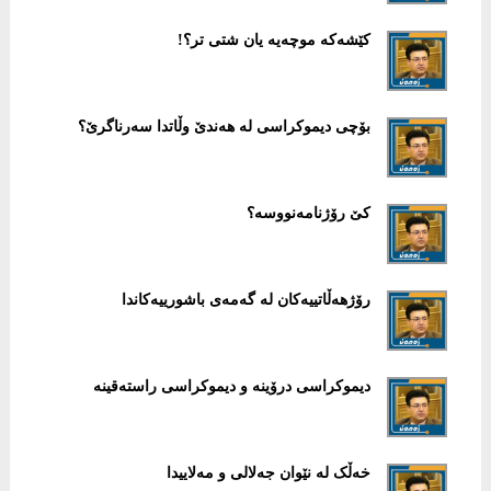
کێشەکە موچەیە یان شتی تر؟!
بۆچی دیموکراسی لە ھەندێ وڵاتدا سەرناگرێ؟
کێ رۆژنامەنووسە؟
رۆژهەڵاتییەکان لە گەمەی باشورییەکاندا
دیموکراسی درۆینە و دیموکراسی راستەقینە
خەڵک لە نێوان جەلالی و مەلاییدا