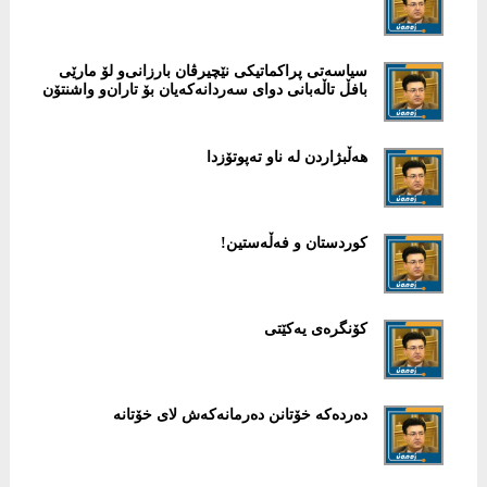
سیاسەتی پراکماتیکی نێچیرڤان بارزانی‌و لۆ مارێی
بافڵ تاڵەبانی دوای سەردانەکەیان بۆ تاران‌و واشنتۆن
هەڵبژاردن لە ناو تەپوتۆزدا
کوردستان و فەڵەستین!
کۆنگرەی یەکێتی
دەردەکە خۆتانن دەرمانەکەش لای خۆتانە