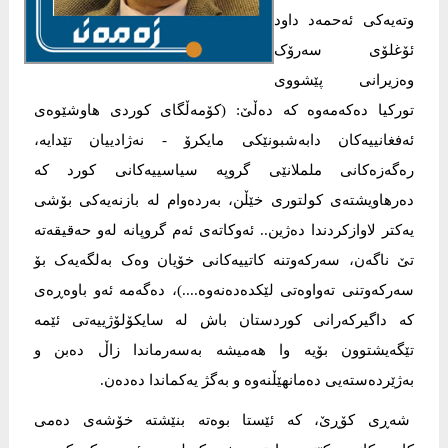
وتەیەکی ئەحمەد داود
ئۆغلۆی سەرۆک
وەزیرانی پێشووی
تورکیا دەکەمەوە کە دەڵێ: (کۆمەڵگای کوردی هاوشێوەی
ئەفغانییەکان دابەشبونێکی مایکرۆ - نەژادییان تێدایە،
رەگەزەکانی ململانێی گروپە سیاسییەکانی کورد کە
دەرهاویشتەی کولتوری خێڵن، بەردەوام لە بازنەیەکی بۆشی
یەکتر لاوازکردندا دەژین.. ئەوکاتەی ئەم گروپانە لەو حەقیقەتە
تێ ناگەن، سەرکەوتنە کاتییەکانی خۆیان وەک بەلگەیەک بۆ
سەرکەوتنی تەواوەتی لێکدەدەنەوە....)، دەگەمە ئەو باوەڕەی
کە داگیرکەرانی کوردستان باش لە سایکۆلۆژییەتی ئێمە
تێگەیشتوون بۆیە وا هەمیشە بەسەرماندا زاڵ دەبن و
بەژێردەستەیی دەمانهێڵنەوە و بەگژ یەکماندا دەدەن.
شەڕی کۆڕێ، کە ئێستا بوەتە بنێشتە خۆشەی دەمی