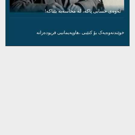
ئەوەی حسابی پاکە، لە محاسەبە بێباکە!
خوێندنەوەیەک بۆ کتێبی ،هاوپەیمانیی فریودەرانە