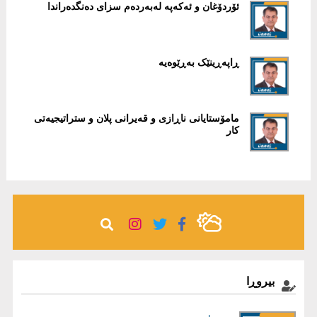
ئۆردۆغان و ئەکەپە لەبەردەم سزای دەنگدەراندا
ڕاپەڕینێک بەڕێوەیە
مامۆستایانی ناڕازی و قەیرانی پلان و ستراتیجیەتی
کار
بیروڕا