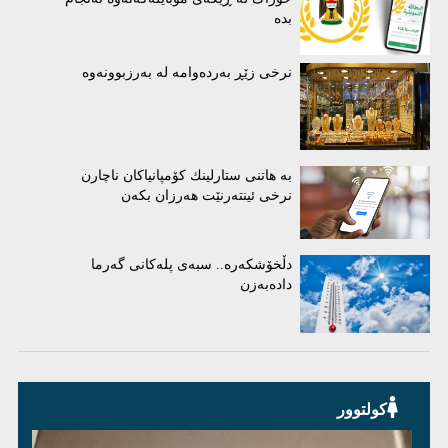
بدە
نرخی زێڕ بەردەوامە لە بەرزبوونەوە
بە هاتنی ستارلینك كۆمپانیاكان ناچارن
نرخی ئینتەرنێت هەرزان بكەن
دڵخۆشکەرە.. سبەی پلەکانی گەرما
دادەبەزن
کولتوور