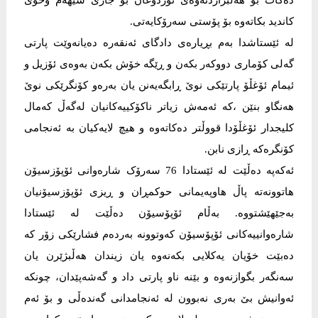
دەکات بۆ هەڵبژاردنەوەی ئۆردوغان بۆ جاری سێهەم وخۆی
کاندید بکاتەوە بۆ پۆستی سەرۆکایەتی.
لە ئێستاشدا بەم بڕیارەی دادگای ئەنقەرە دەیانەوێت پارتی
گەلی کۆماری دووکەر بکەن و ڕێگە خۆش بکەن بەوەی ئۆزیل و
ئیمام ئۆغڵۆ پارتێکی نوێ ڕابگەیەنن یان بەرەو کۆنگرێکی نوێ
هەنگاو بنێن ،کە ئەمەش زیاتر ناکۆکییەکانیان لەگەڵ کەمال
کلیجدار ئۆغڵۆدا قووڵتر دەکاتەوە و هیچ لایەکیان بە ئەنجامی
کۆنگرەکە ڕازی نابن.
ئەکەپە دەڵێت لە ئێستادا 76 سەرۆک شارەوانی ئۆپۆزسیۆن
هاتوونەتە پاڵ هاوپەیمانی حوکمڕان و ڕیزی ئۆپۆزسیۆنیان
بەجێهێشتووە. بەڵام ئۆپۆسیۆن دەڵێت لە ئێستادا
شارەوانییەکانی ئۆپۆسیۆن کەوتوونە بەردەم فشارێکی زۆر کە
دەبێت خۆیان یەکلایی بکەنەوە یان زیندان هەڵبژێرن یان
سەنگەر بگوازنەوە و بێنە ناو پارتی داد و گەشەپێدان، چونکە
ئەوانیش بێ بەری نەبوون لە ئەنجامدانی گەندەڵی و بۆ ئەم