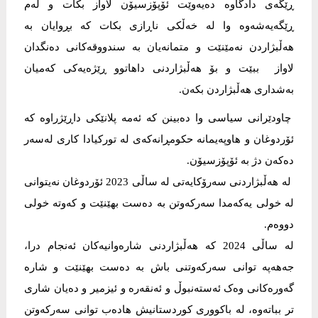
ڕێگەی دادگاوە دەیەوێت ئۆپۆزسیۆن لاواز بکات و لەم
ڕێگەیەشەوە وا لە خەڵکی ناڕازی بکات کە بڕوایان بە
هەڵبژاردن نەمێنێت و متمانەیان بە سندووقەکانی دەنگدان
لاواز ببێت و بۆ هەڵبژاردنی داهاتوو ڕێژەیەکی کەمیان
بەشداری هەڵبژاردن بکەن.
چاودێرانی سیاسی وا دەبینن کە ئەمە پلانێکی داڕێژراوە کە
ئۆردوغان و هاوپەیمانە حکومڕانەکەی لە تورکیادا کاری لەسەر
دەکەن دژ بە ئۆپۆزسیۆن.
لە هەڵبژاردنی سەرۆکایەتی لە ساڵی 2023 ئۆردوغان نەیتوانی
لە خولی یەکەمدا سەرکەوتن بە دەست بهێنێت و کەوتە خولی
دووەم.
لە ساڵی 2024 کە هەڵبژاردنی شارەوانیەکان ئەنجام درا،
جەهەپە توانی سەرکەوتنی باش بە دەست بهێنێت و شارە
گەورەکانی وەک ئەستەنبوڵ و ئەنقەرە و ئیزمیر و دەیان شاری
تر بباتەوە، لە باکووری کوردستانیش هادەب توانی سەرکەوتن