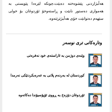
هەڵبژاردنی پێشوەختە دەبێت،چونکە لێرەدا پێویستی بە
هەمواری دەستور نابێت و ڕاستەوخۆ ئۆردوغان بۆ خولی
سێهەم دەتوانێت خۆی هەڵبژێرێتەوە.
وتارەکانی تری نوسەر
وێنەی دوژمن بە ئاراستەی خود نەفرەتی
کوردستان لە بەردەم پلانی بە عەرەبکردنێکی نەرمدا
ئۆردوغان دۆزەخ بە ڕووی ئۆپۆسیۆندا دەکاتەوە