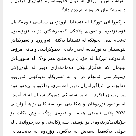
مەبەستەش بە وردی لە لایەن حکوومەتەوە چاودێری کراون و
دۆسییەکانیان خراوەتە بەردەم دادگا.
حوکمڕانانی تورکیا لە ئێستادا بارودۆخی سیاسی ناوچەکەیان
قۆستۆتەوە بۆ ئەوەی پلانێکی کەمەرشکێن دژ بە ئۆپۆسیۆن
ئەنجام بدەن .چونکە لە ئێستادا یەکێتی ئەورووپا و ئەمریکاش
پێویستیان بە تورکیایە، لەبەر بابەتی دیموکراسی و مافی مرۆڤ
نایانەوێت تورکیا لە خۆیان بڕەنجێنن هەر وەک لە سووریاش
بینیمان کە هەڵبژاردنێکی دەمامکداری دوور لە ناوەڕۆکی
دیموکراسی ئەنجام درا و نە ئەمریکاو نەیەکێتی ئەورووپا
هەڵوێستی شێلگیرانەیان نەبوو لەسەری، بەڵکوو بە پێچەوانەوە
پیرۆزباییان لێکرد و بە پرۆسەیەکی دیموکراسییان لە قەڵەمدا.
لەبەر ئەوە ئۆردوغان بۆ شکاندنی بەربەستەکانی بۆ هەڵبژاردنی
2028 پلانی تایبەتی هەیە ,بۆ ئەوەی ڕێگە خۆش بکات بۆ
خۆکاندیدکردنەوەی بۆ پۆستی سەرۆکایەتی و دەرچوواندنی لە
خولی یەکەمدا ئەمەش بە ئەگەری زۆرەوە بە ئەنجامدانی