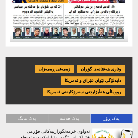
وتاری هەفتانەی گۆڕان
زەمەنی ڕەمەزان
دایەلۆگی نێوان عێراق و ئەمریكا
رووماڵی هەڵبژاردنی سەرۆکایەتی ئەمریکا
یەک ڕۆژ
یەک هەفتە
یەک مانگ
تەواوی خزمەتگوزارییەکانی فۆڕمی
خۆراک لە ڕێگەی مۆبایلەکەتەوە ئەنجام