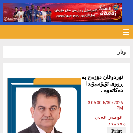
172
وتار
ئۆردوغان دۆزەخ بە
ڕووی ئۆپۆسیۆندا
دەکاتەوە .
5/30/2026 3:05:00
PM
عومەر عەلی
محەمەد