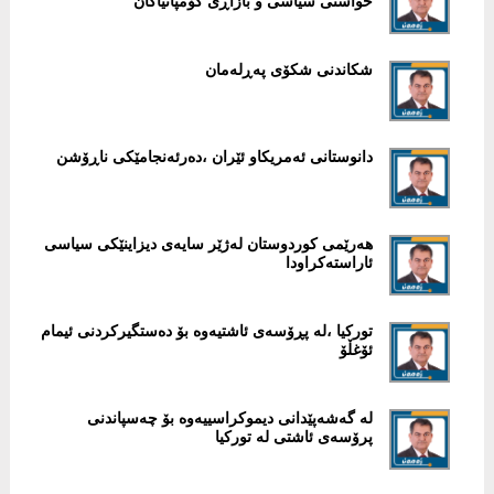
خواستی سیاسی و بازاڕی کۆمپانیاکان
شکاندنی شکۆی پەڕلەمان
دانوستانی ئەمریکاو ئێران ،دەرئەنجامێکی ناڕۆشن
هەرێمی کوردوستان لەژێر سایەی دیزاینێکی سیاسی
ئاراستەکراودا
تورکیا ،لە پڕۆسەی ئاشتیەوە بۆ دەستگیرکردنی ئیمام
ئۆغڵۆ
لە گەشەپێدانی دیموکراسییەوە بۆ چەسپاندنی
پرۆسەی ئاشتی لە تورکیا