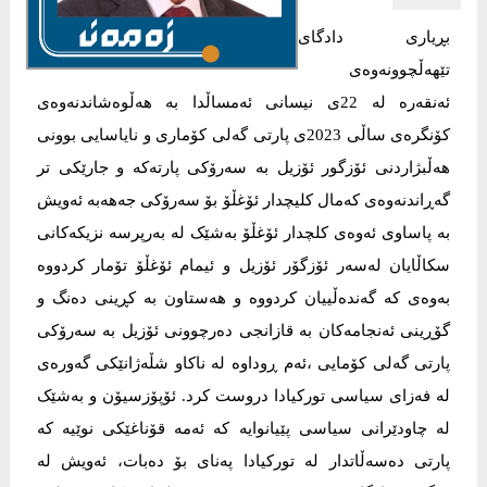
بڕیاری دادگای
تێهەڵچوونەوەی
ئەنقەرە لە 22ی نیسانی ئەمساڵدا بە هەڵوەشاندنەوەی
کۆنگرەی ساڵی 2023ی پارتی گەلی کۆماری و نایاسایی بوونی
هەڵبژاردنی ئۆزگور ئۆزیل بە سەرۆکی پارتەکە و جارێکی تر
گەڕاندنەوەی کەمال کلیچدار ئۆغڵۆ بۆ سەرۆکی جەهەبە ئەویش
بە پاساوی ئەوەی کلچدار ئۆغڵۆ بەشێک لە بەرپرسە نزیکەکانی
سکاڵایان لەسەر ئۆزگۆر ئۆزیل و ئیمام ئۆغڵۆ تۆمار کردووە
بەوەی کە گەندەڵییان کردووە و هەستاون بە کڕینی دەنگ و
گۆڕینی ئەنجامەکان بە قازانجی دەرچوونی ئۆزیل بە سەرۆکی
پارتی گەلی کۆمایی ،ئەم ڕوداوە لە ناکاو شڵەژانێکی گەورەی
لە فەزای سیاسی تورکیادا دروست کرد. ئۆپۆزسیۆن و بەشێک
لە چاودێرانی سیاسی پێیانوایە کە ئەمە قۆناغێکی نوێیە کە
پارتی دەسەڵاتدار لە تورکیادا پەنای بۆ دەبات، ئەویش لە