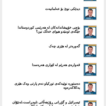
دیدێکی نوێ بۆ عەلمانیەت
بۆچی خۆپیشاندانەکان لە هەرێمی کوردوستاندا
جێگەی ئومێدو هیوای خەڵک نین؟
گەورەتر لە هێزی چەک
قەوارەی هەرێم لە لێواری هەرەسدا
دەستورە نوێیەکەی تورکیاو دەم پارتی وەک هێزی
یەکلاکەرەوە
ئیسرائیل و گۆڕانی ڕۆژهەڵاتی ناوەڕاست،لەنێۇان