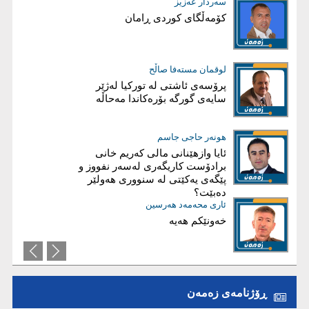
سەردار عەزیز
بڵند دلێر شاوەیس
کۆمەڵگای کوردی ڕامان
قەیرانی دارایی عێراق، کەمی داهات
یان گەندەڵی؟
فارس نەورۆڵی
لوقمان مستەفا صاڵح
شەڕ لەسەر هیچ!
پرۆسەی ئاشتی لە توركیا لەژێر
سایەی گورگە بۆرەكاندا مەحاڵە
ئاریز عەبدوڵا
هونەر حاجی جاسم
ئايا چۆن هەرێم دەڕوخێ؟
ئایا وازهێنانی مالی کەریم‌ خانی
برادۆست کاریگەری لەسەر نفووز و
پێگەی یەکێتی لە سنووری هەولێر
دەبێت؟
عیماد ئه‌حمه‌د
ئاری محەمەد هەرسین
خەونێکم هەیە
بریاری دروست؛ بناغەی سەرکەوتنە
نەک قوربانیی تەکتیک
ڕۆژنامەی زەمەن