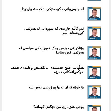
لە چاوەڕوانی حکومەتێکی شکخستخواردودا .
ئەو گاڵتە جاڕیەی کە سوودانی لە هەرێمی
کوردستاندا بینی
وێناکردنی دوژمن وەک فەوزایەکی سیاسی لە
هەرێمی کوردستاندا
هەڵهاتنی شێخ حەسێنەی بەنگلادیش و ئایندەی شێخە
حوکمڕانەکانی هەرێم
بۆ خوێندکاران تەنها پیرۆزبایی بەس نییە
بۆچی هەژماری من جێگەی گومانە؟