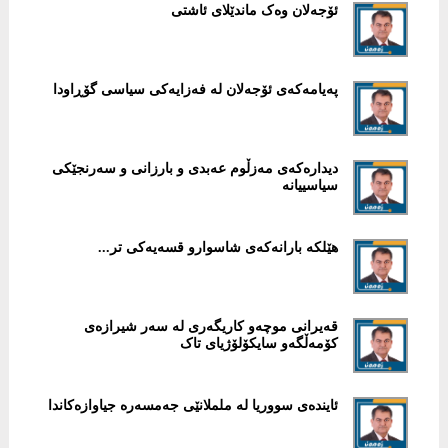
ئۆجەلان وەک ماندێلای ئاشتی
پەیامەکەی ئۆجەلان لە فەزایەکی سیاسی گۆڕاودا
دیدارەکەی مەزڵوم عەبدی و بارزانی و سەرنجێکی
سیاسییانە
هێلکە بارانەکەی شاسوارو قسەیەکی تر...
قەیرانی موچەو کاریگەری لە سەر شیرازەی
کۆمەڵگەو سایکۆلۆژیای تاک
ئایندەی سووریا لە ململانێی جەمسەرە جیاوازەکاندا