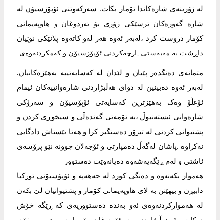
لە زۆرینەی شارەکاندا تۆمار بکات. سەرکەوتنی ئۆپۆزسیۆن لە
شارە گەورەکان ترسێکی زۆری بۆ ئەردوغان و هاوپەیمانی
کۆمار دروست کرد ،لەبەر ئەوە هەر لەو کاتەوە پلانێکی نوێیان
داڕشت بە مەبەستی پارچەکردنی ئۆپۆزسیۆن و کەمکردنەوەی
متمانەی دەنگدەر پێیان و لێدان لە کەسایەتییە بەهێزەکانیان.
لەبەر ئەوە دەبینین لە دوای هەڵبژاردنی شارەوانییەکان ئیمام
ئۆغڵۆ وەک بەهێزترین کەسایەتی ئۆپۆسیۆن و سەرۆکی
شارەوانی ئیستەنبوڵ ،بە تۆمەتی گەندەڵی و سیخوڕی کردن و
پشتیوانی کردنی لە تیرۆر دەستگیر کرا و هەتا ئێستاش دادگایی
نەکراوە .پاشان لەگەڵ دەمپارتی و ئۆجەلان چوونە نێو پرۆسەی
ئاشتی و لەم ڕێگەیەشەوە دەیانەوێت دەستوور
هەموار بکەنەوە و دەنگی کورد لە جەهەپە و ئۆپۆسیۆنی تورکیا
داببڕن و بیهێنن بە لای هاوپەیمانی کۆمار و پشتیوانیان لێ بکەن
لە هەموارکردنەوەی ئەو بەندە دەستووریەی کە ڕێگە خۆش