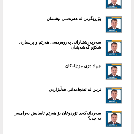
بۆ ڕێگرتن لە هەرەسی نیشتمان
سەرپەرشتیارانی پەروەردەیی هەرێم و پرسیاری
شکۆو گەشەپێدان
جیهاد دژی مۆدێلەکان
ترس لە ئەنجامدانی هەڵبژاردن
سەردانەکەی ئۆردوغان بۆ هەرێم ئاسایش بەرامبەر
بە چی؟