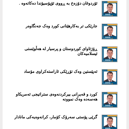
ئۆردوغان دۆزەخ بە ڕووی ئۆپۆسیۆندا دەکاتەوە .
جارێکی تر بەکارهێنانی کورد وەک جەنگاوەر
ڕۆژئاوای کوردوستان و پرسیار لە هەڵوێستی
ئیسلامیەکان
ئەپێستین وەک تۆڕێکی ئاراستەکراوی مۆساد
کورد و قەیرانی بیرکردنەوەی ستراتیجی ئەمریکاو
هەسەدە وەک نموونە
گرێی پۆستی سەرۆک کۆمار، کرانەوەیەکی مانادار