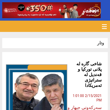
1106
وتار
شاخی گارە لە
پلانی تورکیا و
قەندیل لە
ستراتیژی
ئەمریکادا
2/15/2021 1:01:00
PM
سەرکەوتی جیهاز و