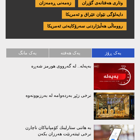
وتاری هەفتانەی گۆڕان
زەمەنی ڕەمەزان
دایەلۆگی نێوان عێراق و ئەمریكا
رووماڵی هەڵبژاردنی سەرۆکایەتی ئەمریکا
یەک ڕۆژ
یەک هەفتە
یەک مانگ
بەپەلە.. لە گەرووی هورمز شەڕە
نرخی زێڕ بەردەوامە لە بەرزبوونەوە
بە هاتنی ستارلینك كۆمپانیاكان ناچارن
نرخی ئینتەرنێت هەرزان بكەن