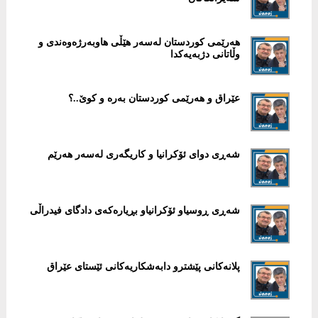
هەرێمی کوردستان لەسەر هێڵی هاوبەرژەوەندی و
وڵاتانی دژبەیەکدا
عێراق و هەرێمی کوردستان بەرە و کوێ..؟
شەڕی دوای ئۆکرانیا و کاریگەری لەسەر هەرێم
شەڕی ڕوسیاو ئۆکرانیاو بڕیارەکەی دادگای فیدراڵی
پلانەکانی پێشترو دابەشکاریەکانی ئێستای عێراق