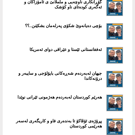
گۆڕانکاری ناوچەیی و ململانێ ی ئامۆزاکان و
ئەگەری کودەتای ناو کۆشک
بۆچی دەیانەوێ شکۆی پەرلەمان بشکێنن..؟؟
ئەفغانستانی ئێستا و عێراقی دوای ئەمریکا
جیهان لەبەردەم شەڕەکانی بایۆلۆجی و سایبەر و
درۆنەکاندا
هەرێم کوردستان لەبەردەم هەژمونی ئێرانی نوێدا
پڕۆژەی ئۆڤاکۆ تا بەندەری فاو و کاریگەری لەسەر
هەرێمی کوردستان