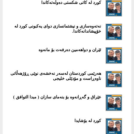
کورد لە کاتی شکستی دەوڵەتەکاندا
نەتەوەسازی و نیشتمانسازی دوای یەکبونی کورد لە
خۆپیشاندانەکاندا.
ئێران و دواهەمین دەرفەت بۆ مانەوە
هەرێمی کوردستان لەسەر نەخشەی نوێی ڕۆژهەڵاتی
ناوەڕاست و مۆدێلی خلیجی
عێراق و گەڕانەوە بۆ بنەمای سازان ( مبدا التوافق )
کورد لە بۆشایدا