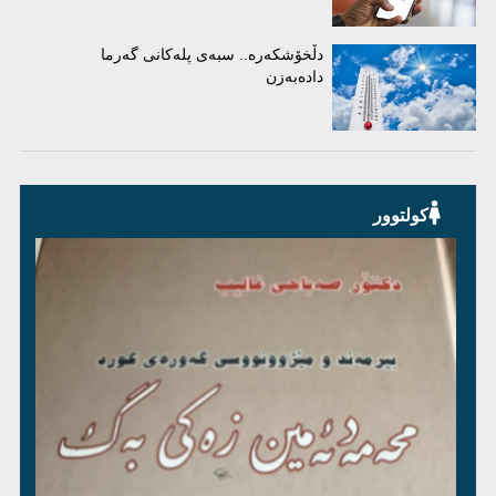
دڵخۆشکەرە.. سبەی پلەکانی گەرما
دادەبەزن
کولتوور