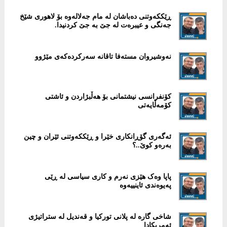
ڕێککەوتنی دەباشان لە مام جەلالەوە بۆ لاهوری شێخ
جەنگی و عیبرەت لە جێ بە جێ کردنیدا.
نەوشیروان مستەفا تاقانە سەرکردەکەی مێژوو
کۆنفرانسی نیشتمانی بۆ هەڵبژاردن و ئاشتی
کۆمەڵایەتی
ئەگەری گۆڕانکاری خێرا و ڕێککەوتنی ئێران و چین
بەرەو کوێ..؟
پاپا وەک هێزی نەرم و کاری سیاسی لە ڕێی
پەیوەندی ئاینییەوە
شاخی گارە لە پلانی تورکیا و قەندیل لە ستراتیژی
ئەمریکادا