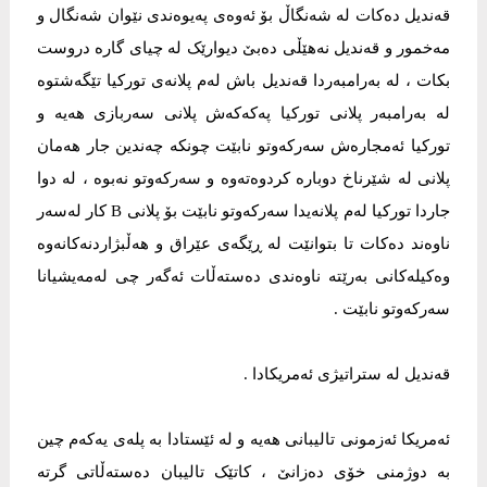
قەندیل دەکات لە شەنگاڵ بۆ ئەوەی پەیوەندی نێوان شەنگال و
مەخمور و قەندیل نەهێڵی دەبێ دیوارێک لە چیای گارە دروست
بکات ، لە بەرامبەردا قەندیل باش لەم پلانەی تورکیا تێگەشتوە
لە بەرامبەر پلانی تورکیا پەکەکەش پلانی سەربازی هەیە و
تورکیا ئەمجارەش سەرکەوتو نابێت چونکە چەندین جار هەمان
پلانی لە شێرناخ دوبارە کردوەتەوە و سەرکەوتو نەبوە ، لە دوا
جاردا تورکیا لەم پلانەیدا سەرکەوتو نابێت بۆ پلانی B کار لەسەر
ناوەند دەکات تا بتوانێت لە ڕێگەی عێراق و هەڵبژاردنەکانەوە
وەکیلەکانی بەرێتە ناوەندی دەستەڵات ئەگەر چی لەمەیشیانا
سەرکەوتو نابێت .
قەندیل لە ستراتیژی ئەمریکادا .
ئەمریکا ئەزمونی تالیبانی هەیە و لە ئێستادا بە پلەی یەکەم چین
بە دوژمنی خۆی دەزانێ ، کاتێک تالیبان دەستەڵاتی گرتە