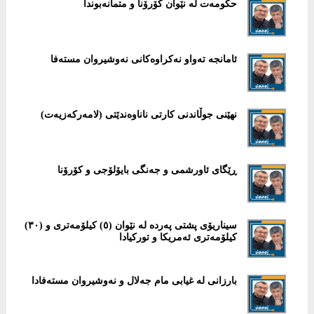
حکومەت لە نێوان کۆرۆنا و متمانەبوندا
ئامانجە تەواو نەکراوەکانی نەوشیروان مستەفا
نهێنی جوڵاندنی کارتی ناناوەندێتی (لامەرکەزیەت)
ڕێگای ئاورشمی و جەنگی بایۆلۆجی و کۆرۆنا
سیناریۆی پشتی پەردە لە نێوان (٥) کیلۆمەتری و (٣٠)
کیلۆمەتری ئەمریکا و تورکیادا
بارزانی لە غیابی مام جەلال و نەوشیروان مستەفادا