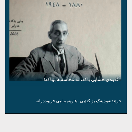
ئەوەی حسابی پاکە، لە محاسەبە بێباکە!
خوێندنەوەیەک بۆ کتێبی ،هاوپەیمانیی فریودەرانە