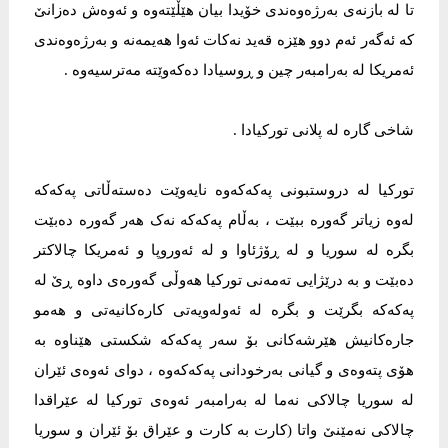
تا لە بازنەی بەرژەوەندی خۆیدا بیان هێڵێتەوە و ئەوەش دەزانێ
کە ئەگەر ئەم دوو هێزە قەید نەکات ئەوا هەیمەنە و بەرژەوەندی
ئەمریکا لە بەرامبەر چین و ڕوسیادا دەکەوێتە مەترسیەوە .
شاخی گارە لە پلانی تورکیادا .
تورکیا لە دروستبونی پەکەکەوە نایەوێت دەستەڵاتی پەکەکە
لەوە زیاتر گەورە ببێت ، بەڵام پەکەکە نەک هەر گەورە دەبێت
بگرە لە سوریا و لە ڕۆژئاوا و لە ئەوروپا و ئەمریکا چالاکتر
دەبێت و بە درێژایی تەمەنی تورکیا هەوڵی گەورەی داوە ڕێ لە
پەکەکە بگرێت و بگرە لە ئەولەویەتی کارەکانیەتی و هەمو
جارەکانیش هێرشەکانی بۆ سەر پەکەکە شکستی هێناوە بە
هۆی پتەوەی و گیانی بەرخودانی پەکەکەوە ، دوای ئەوەی ئێران
لە سوریا چالاکی نەما لە بەرامبەر ئەوەی تورکیا لە عێراقدا
چالاکی نەمێنێ واتا (کارت بە کارت و عێراق بۆ ئێران و سوریا