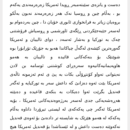
دەست و یانزەی سێبتەمبەر ڕویدا ئەمریکا زەرەرمەندی یەکەم
بو ، بەڵام چین و ڕوسیا نەک هەر زەرەرمەند نەبون بەڵکو
بروەیان زیاتر بە فرانخوازی ئابوری خۆیان دا ، چین بەردەوام بو
لەسەر جێبەجێکردنی ڕێگەی ئاورشمی و ڕوسیاش فرۆشتنی
چەک بە تورکیا و بەشار ئەسەد ، دوای تالیبان و ئەمریکا
گەورەترین کێشەی لەگەڵ چیاکاندا هەبو بە جۆرێک تۆرابۆرا بوە
شوێنێک بۆ بنەکەکانی قائیدە و تالیبان بە هەمو
هاوپەیمانیەکانیەوە سەرەڕای کوشتنی ئوسامە بن لادن
نەیتوانی تەواو کۆنتڕۆڵی بکات بە پێ ی ئەم ئەزمونە تاڵەی
ئەمریکا بێت ئەوە دەزانێ کە داعش سەر بە تورکیایە و ئەگەر
قەندیل بگرێت ئەوا دەیکات بە بنکەی قاعیدە و دەبێتە
هەڕەشەیەکی جدی لەسەر بەرژەوەندیەکانی ئەمریکا ، بۆیە
ئەمریکا ئەگەر چی پەکەکەی لە لیستی تیرۆردا داناوە بەڵام
پەکەکە لە هەمو هێزێک بە شایستە تر دادەنێ بۆ ئەوەی قەندیل
نەکەوێتە دەست داعش و لە ئێستاشدا بۆ قەندیل ئەمریکا هیچ