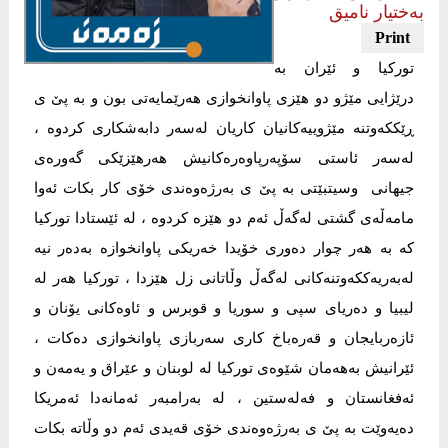
بەختیار نامیق
تورکیا و ئێران بە
درێژایی مێژو دو هێزی پاوانخوازی هەرێمایەتی بون و بە پێ ی
ڕێککەوتنە مێژوییەکانیان کاریان لەسەر دابەشکاری کردوە ،
لەسەر ئاستی سۆپەرپاوەرەکانیش هەرهێزێکی گەورەی
جیهانی وسیتبێتی بە پێ ی بەرژەوەندی خۆی کار بکات ئەوا
مامەڵەی گشتی لەگەڵ ئەم دو هێزە کردوە ، لە ئێستادا تورکیا
کە بە هەر چوار دەوری خۆیدا خەریکی پاوانخوازە بەدەر نیە
لەبەریەککەوتنەکانی لەگەڵ وڵاتانی زل هێزدا ، تورکیا هەر لە
لیبیا و دەریای سپی و سوریا و قوبرس و ئاوەکانی یۆنان و
ئازەربایجان و قەرەباخ کاری سەربازی پاوانخوازی دەکات ،
ئێرانیش بەهەمان شێوەی تورکیا لە لوبنان و عێراق و یەمەن و
ئەفغانستان و فەلەستین ، لە بەرامبەر ئەمانەدا ئەمریکا
دەیەوێت بە پێ ی بەرژەوەندی خۆی قەیدی ئەم دو وڵاتە بکات