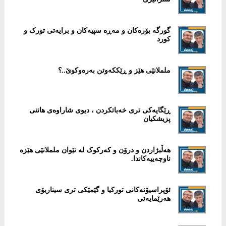
گورگە بۆرەکان و مەڕە سپیەکان و برایەتی تورک و
کورد
ململانێی هێز و ڕێککەوتن بەرەوکوێ..؟
ڕێگایەکی تری خەباتکردن ، دیوی شاراوەی هاتنی
پزیشکیان
هەڵبژاردن و درۆن و کەرکوک لە نێوان ململانێی هێزە
ناوچەییەکاندا.
ئۆپراسیۆنەکانی تورکیا و گێمێکی تری سیناریۆی
هەرێمایەتی