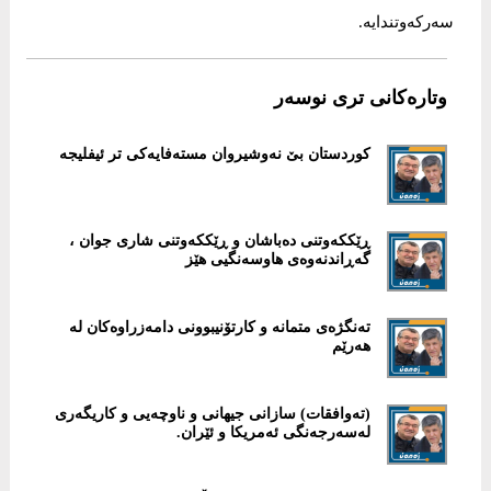
سەرکەوتندایە.
وتارەکانی تری نوسەر
کوردستان بێ نەوشیروان مستەفایەکی تر ئیفلیجە
ڕێککەوتنی دەباشان و ڕێککەوتنی شاری جوان ،
گەڕاندنەوەی هاوسەنگیی هێز
تەنگژەی متمانە و کارتۆنیبوونی دامەزراوەکان لە
هەرێم
(تەوافقات) سازانی جیهانی و ناوچەیی و کاریگەری
لەسەرجەنگی ئەمریکا و ئێران.