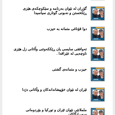
گۆڕان لە نێوان بەرنامە و سێکوچکەی هێزی
ڕێکخستن و نەبونی گوتاری سیاسیدا
دوا قۆناغی متمانە بە حیزب
تەوافقی سایسی یان ڕێککەوتنی وڵاتانی زل هێزی
ناوچەیی لە عێراقدا .
حیزب و متمانەی گشتی
ئێران لە نێوان خۆپیشاندانەکان و وڵاتانی دژدا
ململانێی نێوان ئێران و تورکیا و بۆردومانی
سەیرانگاکان