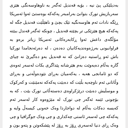
بەدیلێکی پێ نیە ، بۆیە قەندیل ئەگەر بە ناوهاوسەنگی هێزی
سەربازیش تورک بتوانێ بەرامبەر پەکەکە بوەستێ ئەوا ئەمریکا
ڕێگە نادات ئەم هاوسەنگیە تێک بچێ و ناهێڵێت قەندیل جگە لە
پەکەکە هیچ هێزێکی تر بچێتە قەندیل ، چونکە ئەگەر قەندل ببێتە
مۆڵگەی داعش ئەوا ڕکابەرەکانی ئەمریکا زیاتر برەو بە
فراوانبونی بەرژەوەندیەکانیان دەدەن ، لە دەرئەنجامدا تورکیا
باش ئەو ڕاستیە دەزانێ کە نە قەندیل بەو دەگیرێ نە چیای
گارە بەڵام دەیەوێت بەم هێرشانە پێداگری بکات لەسەر ئەوەی
کە دو ئامانجی هەیە ، یەکەمیان بەڕای نێودەوڵەتی و بەڕای
وڵاتانی ئەم ناوچەیە بڵێت کە دەبێت پەکەکە نەمێنێت و کەرکوک
و موسڵیش دەبێت درێژکراوەی دەستەڵاتی تورک بێت ، کە بە
بۆچونی ئێمە ئەگەر چی تورک لە مێژوەوە کار لەسەر ئەم
کەیسە دەکات بەڵام لە دواجاردا وەک خەونی کیسەڵ وایە و
پەکەکە چی لەسەر ئاستی چەکداری و چی وەک جوگرافیا و چی
وەک ڕای دنیا لەسەری ڕۆژ بە ڕۆژ لە پێشکەوتن و پتەو بون و