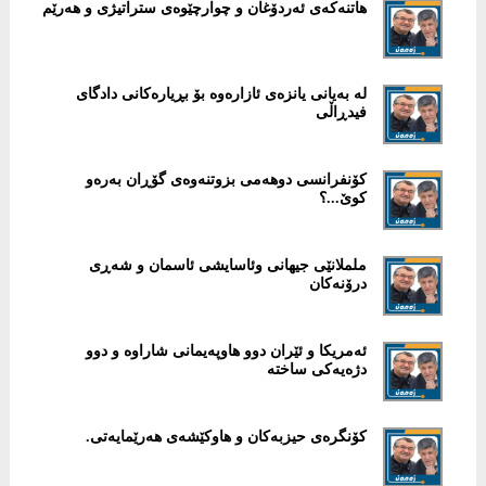
هاتنەکەی ئەردۆغان و چوارچێوەی ستراتیژی و هەرێم
لە بەیانی یانزەی ئازارەوە بۆ بڕیارەکانی دادگای
فیدڕاڵی
کۆنفرانسی دوهەمی بزوتنەوەی گۆڕان بەرەو
کوێ...؟
ململانێی جیهانی وئاسایشی ئاسمان و شەڕی
درۆنەکان
ئەمریکا و ئێران دوو هاوپەیمانی شاراوە و دوو
دژەیەکی ساختە
کۆنگرەی حیزبەکان و هاوکێشەی هەرێمایەتی.