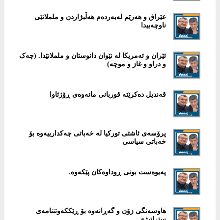
عێراق و هەرێم لەبەردەم هەڵبژاردن و ململانێی
ناوچەییدا
ئێران و ئەمریکا لە نێوان دانوستان و ململانێدا. (چەک
و دراو و غاز و موچە)
قەندیل دەکرێتە قوربانی مانەوەی ڕۆژئاوا
پرۆسەی ئاشتی تورکیا لە خەباتی چەکدارییەوە بۆ
خەباتی سیاسی
پەیوەست بونی ڕوداوەکان پێکەوە.
هاوسەنگی زۆن و گەڕانەوە بۆ ڕێککەوتننامەی
ستراتیژی