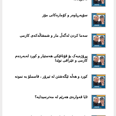
سۆپەرپاوەر و کۆمارەکانی مۆز
سەما کردن لەگەڵ مار و شمشاڵەکەی کازمی
پڕۆژەیەک بۆ قۆناغێکی هەستیار و کورد لەبەردەم
کازمی و عێراقی نوێدا
کورد و هەڵە تێگەشتن لە تیرۆر ، قاسملۆ بە نمونە
ئایا قەوارەی هەرێم لە مەترسیدایە؟