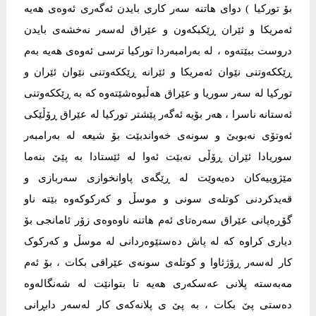
بۆ تورکیا ) دوای هاتنە سەر کاری بایدن ئەگەری ئەوەی هەیە
ئەمریکا و ئێران ڕێکبکەون و عێراق لەسەر نەخشەی بایدن
دروست ببێتەوە ، لە بەرامبەردا تورکیا ترسی ئەوەی هەیە بەم
ڕێککەوتنی نێوان ئەمریکا و ئێرانە ڕێککەوتنی نێوان ئێران و
تورکیا لە سەر سوریا و عێراق هەڵبوەشێتەوە کە بە ڕێککەوتنی
ئەستانە ناسرا ، هەر بۆیە ئەگەر پێشتر تورکیا لە عێراق ڕۆڵێکی
ئەوتۆی نەبوبێ و سونەی خەواندبێت بۆ شیعە لە بەرامبەر
سوریادا ئێران ڕۆڵی نەبێت ئەوا لە ئێستادا بە پێێ بنەما
مێژوییەکان دەیەوێت لە ڕێگەی پاوانخوازی سەربازی و
قەیدکردنی کوتلەی سونی و موسڵ و کەرکوکەوە بێتە ناو
گۆڕەپانی عێراق سەرەتای ئەم هاتنە ناوەوەی زۆر ئامانجی بۆ
دیاری کراوە کە لە پاش دەستێوەردانی لە موسڵ و کەرکوک
کار لەسەر ڕۆژئاوا و کوتلەی سونەی عێراقی بکات ، بۆ ئەم
مەبەستە پلانی عەسکەری هەیە تا بتوانێت لە شەنگالەوە
دەستی پێ بکات ، بە پێ ی پلانەکەی کار لەسەر دابڕانی