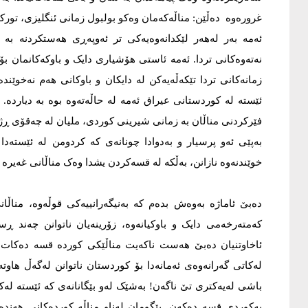
غرورەوە دەڵێن: مناڵەکەمان وەکو بولبول زمانی ئنگلیزی، تورکی 
ئەمە بەر لەهەر لێکدانەوەیەکی تر ئەوپەڕی هەستکردنە بە 
نەتەوەکانی تردا. ئەمە ئاستی هۆشیاری دایک و باوکەکانمان بۆ
زمانەکانی تردا تێکەڵەیەکن لە دایکان و باوکانی هەم نەخوێندە
ئێستە لە کوردستانی عیراق ئەمە لە حاڵەتەوە بوە بە دیاردە.
فێرکردنی مناڵان بە زمانی شیرینی کوردی، ملیان لە چەقۆی 
بەپێی ئەو پرسیار و بەدوادا چونانەی کە کردومن لە ئێستەدا
خوێندنەوە نازانن، بەڵکە لە قسەکردن یشدا وەک مناڵانی غەیرە 
دەبێ ئاماژە بەوەش بدەم کە بەنیگەرانییەکی قوڵەوە، مناڵان
کەمتەرخەمی دایک و باوکیانەوە، زۆرینەیان ناتوانن چەند 
ئاخاوتنیان دەبێ هەست ناکەیت مناڵێکی کوردە قسە دەکات
لەکاتی گەرانەوەی ئەمانەدا بۆ کوردستان ناتوانن لەگەڵ هاوتە
باشی لەیەکتری تێ ناگەن! بەشێک لەو بێگانانەی کە ئێستە لەک
بەکوردی قسە دەکەن. بێگومان لەناو مناڵە کوردەکانی هەندەرا