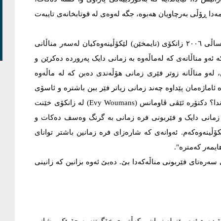
ەدا ڕۆڵی بەرچاویان هەبوە، جگە لەوەی لە قوتابخانەی تایبەت
لە هۆلەندا ژمارەیەکی زۆر پەنابەری لە نەتەوەی جیاواز تیایە، ساڵی ٢٠٠٦ زانکۆی (نایمخێن) لێکۆڵینەوەکیان لەسەر مناڵانی
ە ئەو مناڵانەی کە لەماڵەوە بە زمانی دایک پەروردە دەکرێن و
ەو مناڵانە زوتر فێری زمانی هۆڵەندی دەبن کە لە ماڵەوە
اماژەمان پێداوە چەند زمانی زیاتر فێر ببن باشترە و ئاسۆی
بیکردنەوەیان زیاتر دەکات، بەڵێ‌م کەی و لە چ قۆناغێکی تەمەندا؟ دکتۆرە ئێڤی ڤاومانس (Evy Woumans) لە زانکۆی خێنت
نگی زمانی دایک و فێربونی فرە زمانی بە گرنگ وەسف دەکات و
ۆڵینەوەکەم. ئەوانەی کە شارەزای فرە زمانین باشتر توانای
ایمەر کەمترە".
ەرەتای فێربونی مناڵەکەدا بێ. دەبێ ئەوە بزانین کە زانینی