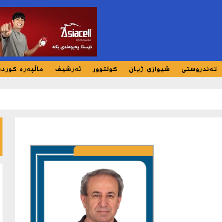
تەندروستی
شیوازی ژیان
کولتوور
ئەرشیف
ماڵپەرە کورد