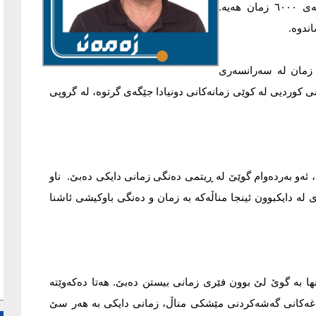
سەرەتا دەبێ ئەوە بزانین کە لە سەرانسەری جیهان‌دا نزیکەی ٦٠٠٠ زمان هەیە.
 یونسکۆ ئاماژەی بەوە داوە، کە ٦ هەزار زمان لە سەرانسەری
اون. ئاخۆ زمانی کوردیی لە کوێی زمانەکانی دونیادا جێگەی گرتوە، لە گروپی
 ئەو بەردەوام گوێێ لە ڕیتمی دەنگی زمانی دایکی دەبێ. ناو
 لە دایکبوون ئینجا مناڵەکە بە زمان و دەنگی باوکیشی ئاشنا
ها بە گوێ لێ بوون فێری زمانی بیستن دەبێ. هەتا دەکەوێتە
ۆناغەکانی گەشەکردنی مێشکی مناڵ، زمانی دایکی بە هەر سێ