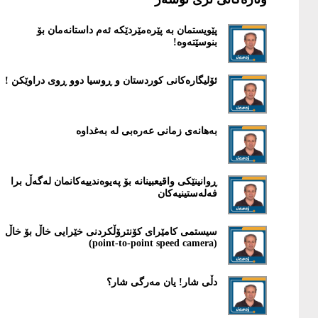
پێویستمان بە پێرەمێردێکە ئەم داستانەمان بۆ
بنوسێتەوە!
ئۆلیگارەکانی کوردستان و ڕوسیا دوو ڕوی دراوێکن !
بەهانەی زمانی عەرەبی لە بەغداوە
ڕوانینێکی واقیعبینانە بۆ پەیوەندییەکانمان لەگەڵ برا
فەلەستینیەکان
سیستمی کامێرای کۆنترۆڵکردنی خێرایی خاڵ بۆ خاڵ
(point-to-point speed camera)
دڵی شار! یان مەرگی شار؟