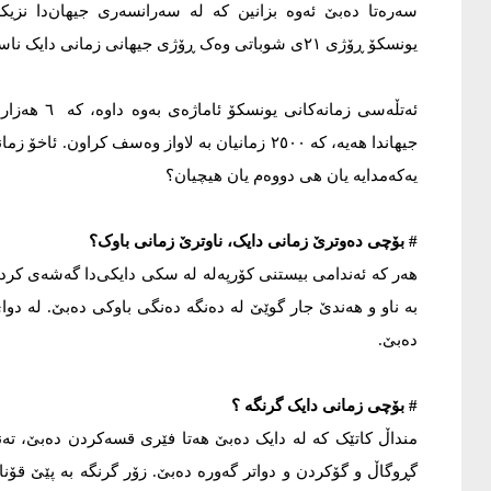
یونسکۆ ڕۆژی ٢١ی شوباتی وەک ڕۆژی جیهانی زمانی دایک ناساندوە.
ئەتڵەسی زمانەکانی
جیهاندا هەیە، کە ٢٥٠٠ زمانیان بە لاواز وەسف کر
یەکەمدایە یان هی دووەم یان هیچیان؟
# بۆچی دەوترێ زمانی دایک، ناوترێ زمانی باوک؟
هەر کە ئەندامی بیستنی کۆرپەلە لە سکی دایکی‌دا گەشەی کرد،
بە ناو و هەندێ جار گوێێ لە دەنگە دەنگی باوکی دەبێ. لە دوای
دەبێ.
# بۆچی زمانی دایک گرنگە ؟
منداڵ کاتێک کە لە دایک دەبێ هەتا فێری قسەکردن دەبێ، تەن
گڕوگاڵ و گۆکردن و دواتر گەورە دەبێ. زۆر گرنگە بە پێێ ق