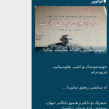
کولتوور
ئەوەی حسابی پاکە، لە محاسەبە بێباکە!
خوێندنەوەیەک بۆ کتێبی ،هاوپەیمانیی
فریودەرانە
لە ستایشی رەفیق سابیردا….
شیعرێک بۆ دایکم و ھەموو دایکانی جیھان،
بەبۆنەی ڕۆژی جیھانی ژنانەوە!