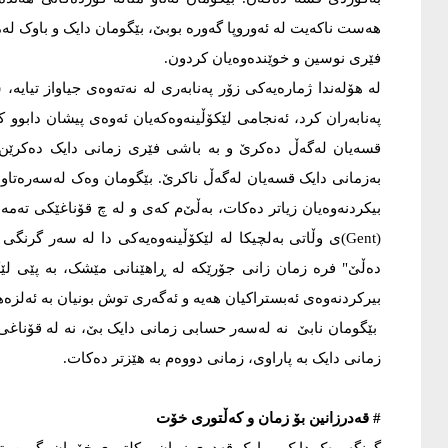
هەست ناکەیت لە ئەوروپا گەورە بوبێ، بێگومان دایک و باوک لەم
فێری نوسین و خوێندەوەیان کردون.
پەنابەران کرد، ئەنجامی لێکۆڵینەوەکەیان ئەوەی پیشان دابوو ک
قسەیان لەگەڵ دەکرێ و بە باشی فێری زمانی دایک دەکرێن، ل
بەزمانی دایک قسەیان لەگەڵ ناکرێ. بێگومان وەک لەسەرەتاوە ئ
(Gent)ی وڵاتی بەلچیکا لە لێکۆڵینەوەیەکی دا لە سەر گر
دەڵێ" فرە زمان زانی جۆرێکە لە ڕاهێنانی مێشک، بە پێی لێک
بیرکردنەوەی ئەبستراکیان هەیە و ئەگەری توش بونیان بە ئەلزەه
بێگومان نابێ نە لەسەر حسابی زمانی دایک بێ، نە لە قۆناغی س
زمانی دایک بە پاراوی، زمانی دووەم بە هێزتر دەکات.
# قەدرزانین بۆ زمان و کەڵتوری خۆت