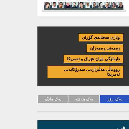
وتاری هەفتانەی گۆڕان
زەمەنی ڕەمەزان
دایەلۆگی نێوان عێراق و ئەمریكا
رووماڵی هەڵبژاردنی سەرۆکایەتی
ئەمریکا
یەک ڕۆژ
یەک هەفتە
یەک مانگ