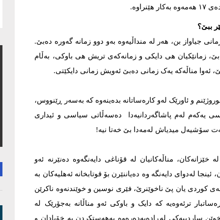
راوە.
ێر ببێ؟
مانی جیاواز بن، هەر لە منداڵیەوە بەو دوو زمانە گەورە دەبێ.
دەبێ، زمانێکیان هی دایکی و زمانەکەی تریش هی باوکی، بەڵام
، ئەوا مناڵەکە یەک زمانی دەبێ ئەویش زمانی دایکێتی.
وروژێنم و ئاورێک لەو کارەساتانە بدەینەوە کە بەسەر ڕێنووس،
رسی یەکەم لەم پاشاگەردانیەدا دەسەڵاتی سیاسی و ئیداری
ت سۆشیەل میدیاش لەمەدا بێ خەتا نیە!
 خێزانەکان، مناڵەکانیان لە قۆناغی دایەنگەوە دەنێرنە ئەو
ینجا لەدوای دایەنگە وە دەیاننێرن بۆ قوتابخانە ئەهلیەکان بە
نەی کوردی یان پێ ناخوێنرێ، فێری نوسین و خوێندنەوە ناکرێن
ساتبار ترئەوەیە کە دایک و باوکی ئەو مناڵانە بەجۆرێک لە
بەخوێن ساردییەکی لەڕادەبەدەرەوە بەهەستکردن بە خۆبادان و