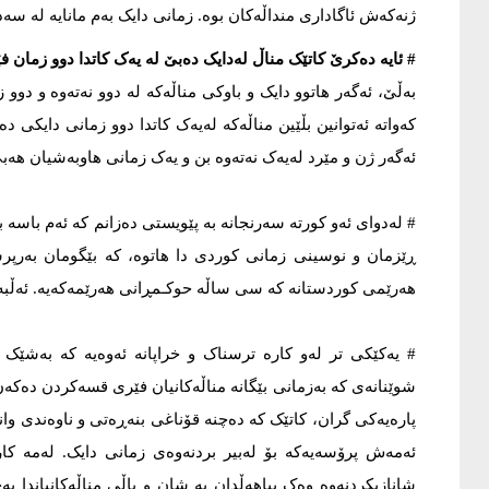
ژنەکەش ئاگاداری منداڵەکان بوە. زمانی دایک بەم مانایە لە سەدەی ١٧ هەمەوە بەکار هێن
# ئایە دەکرێ کاتێک مناڵ لەدایک دەبێ لە یەک کاتدا دوو زمان ف
بەڵێ، ئەگەر هاتوو دایک و باوکی مناڵەکە لە دوو نەتەوە و دوو ز
کەواتە ئەتوانین بڵێین مناڵەکە لەیەک کاتدا دوو زمانی دایکی 
ئەگەر ژن و مێرد لەیەک نەتەوە بن و یەک زمانی هاوبەشیان هەبێ
# لەدوای ئەو کورتە سەرنجانە بە پێویستی دەزانم کە ئەم باسە ب
ڕێزمان و نوسینی زمانی کوردی دا هاتوە، کە بێگومان بەرپ
هەرێمی کوردستانە کە سی ساڵە حوکـمڕانی هەرێمەکەیە. ئەڵبە
# یەکێکی تر لەو کارە ترسناک و خراپانە ئەوەیە کە بەشێک لە
شوێنانەی کە بەزمانی بێگانە مناڵەکانیان فێری قسەکردن دەکەن، ئ
پارەیەکی گران، کاتێک کە دەچنە قۆناغی بنەڕەتی و ناوەندی وا
ئەمەش پرۆسەیەکە بۆ لەبیر بردنەوەی زمانی دایک. لەمە کارە
شانازیکردنەوە وەک پیاهەڵدان بە شان و باڵی مناڵەکانیاندا 