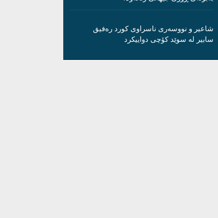
شاعیر و نووسەری ناسراوی کورد رەفیق
سابیر لە سوێد کۆچی دواییکرد