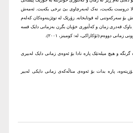
 دەبێ ئەم ڕێز لە زمان و کەڵتوری خۆگرتنە بە جۆرێک پیشانی
لا دروست بکەیت، نەک لەبەرچاوی بێ نرخی بکەیت. ئەمەش
اش بۆ سەرکەوتنی لە قوتابخانە. زۆرێک لە توێژینەوەکان کەلەم
 باوک قەدری زمان و کەڵتوری خۆیان بگرن بەزمانی دایک قسە
زمانی دووەم:(ئۆکازاکی، لە: کومینز، ٢٠٠١).
 گرنگە و هیچ میلەتێک پارە نادا بۆ ئەوەی زمانی دایک لەبیری
یتەوە، پارە بدات بۆ ئەوەی مناڵەکەی زمانی دایکی لەبیر