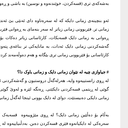
بەشەکەی تری (قسەکردن، خوێندنەوە و نوسین) بە باشی و ڕەوا
ئەو بنچینەی زمانی دایکە کە لە سەرەتاوە دای ئەنێی بێ ئەن
زمانی تر. فێربوونی زمانی زیاتر لە سەر بنەمای بە ڕەوانی فێ
ڕەوانی بە زمانی دایک قسەبکات، کارئاسانی زیاتر دەکات بۆ 
گەشەکردنی زمانی دایک ئەدات، بە مانایەکی تر بناغەی پتە
کارئاسانی بۆ فێربوونی زمانی تری بێگانە و هەم دەوڵەمەند کردن
# جیاوازی چیە لە نێوان زمانی دایک و زمانی باوک دا؟
لە ڕوی زانستییەوە وایە، هەرلەگەڵ دروستبون و گەشەکردنی ئە
گوێی لە ڕیتمی قسەکردنی دایکێتی. ڕەنگە لێرە و لەوێ گوێی ل
زمانی دایکی دەبیستێت. دوای لە دایک بوونی ئینجا لەگەڵ زمانی
بەڵام بۆ دەڵێین زمانی دایک؟ لە ڕوی مێژوییەوە قسەیەک کە
سەرەکی لە دایکیانەوە فێری قسەکردن دەبن. بەدڵنیاییەوە لە ڕا