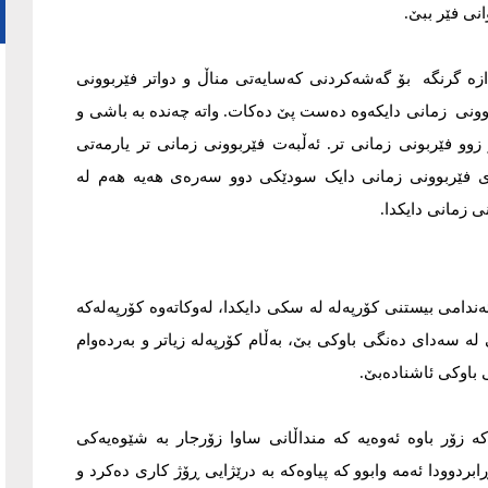
نی فێر ببێ.
دازە گرنگە بۆ گەشەکردنی کەسایەتی مناڵ و دواتر فێربوونی
ربوونی زمانی دایکەوە دەست پێ دەکات. واتە چەندە بە باشی و
زوو فێربونی زمانی تر. ئەڵبەت فێربوونی زمانی تر یارمەتی
وی فێربوونی زمانی دایک سودێکی دوو سەرەی هەیە هەم لە
ی زمانی دایکدا.
ندامی بیستنی کۆرپەلە لە سکی دایکدا، لەوکاتەوە کۆرپەلەکە
ە سەدای دەنگی باوکی بێ، بەڵام کۆرپەلە زیاتر و بەردەوام
 باوکی ئاشنادەبێ.
 زۆر باوە ئەوەیە کە منداڵانی ساوا زۆرجار بە شێوەیەکی
بردوودا ئەمە وابوو کە پیاوەکە بە درێژایی ڕۆژ کاری دەکرد و