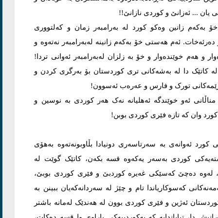
یان ... ئەزانێ و کوردی نازانێ!!
خۆ بەکەم زانین وەکو کورد لە بەرامبەر زمان و کەلتووری
 دەرئەخات. ئەم هەستی خۆ بەکەم زانینە لەبەرامبەر نەتەوە و
وار و هەم خوێندەوار و خۆ بە زلزان لەبەرامبەر ئەوانی تردا!
 لە کاتێک دا لە بەشەکانی تری کوردستان بۆ بەرگری کردن و
ڕژێمەکانی تورک و فارس و عەرەب ئەسوون!
 مناڵانی ئەو خوێندگە ئەهلیانە نەک هەر کوردی بە نوسین و
کورد وان کە تازە فێری کوردی بوبن!
ی کورد ئەوانەی بە سەرتاسەری دونیادا بڵاوبونەتەوە بەهۆی
ڕستەیەکی کوردی بەسەر یەکەوە قسە بکەن، کاتێک گوێت لە
، لەوە دەچێ کەسێکی غەیرە کوردبێ و فێری کوردی بوبێ،
مەنەکانی کەسوکاریاندا تام و چێژ لە سەردانەکەیان ببینن بە
وردستان ئەژین و فێری کوردی بوون لە هەندێک لەمانە باشتر
نیش دا، تیایاندایە کە بەکوردییەکی پاراوی وا قسە دەکات،