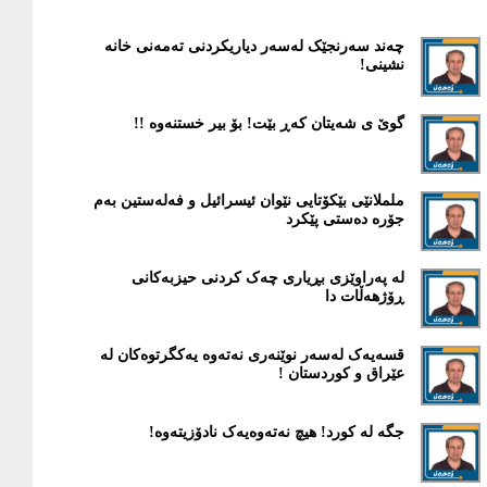
چەند سەرنجێک لەسەر دیاریکردنی تەمەنی خانە
نشینی!
گوێ ی شەیتان کەڕ بێت! بۆ بیر خستنەوە !!
ململانێی بێکۆتایی نێوان ئیسرائیل و فەلەستین بەم
جۆرە دەستی پێکرد
لە پەراوێزی بڕیاری چەک کردنی حیزبەکانی
ڕۆژهەڵات دا
قسەیەک لەسەر نوێنەری نەتەوە یەکگرتوەکان لە
عێراق و کوردستان !
جگە لە کورد! هیچ نەتەوەیەک نادۆزیتەوە!