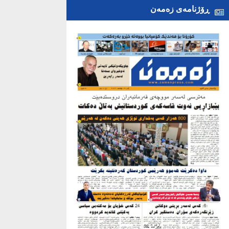
ڕۆژنامەی زەمەن