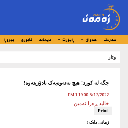
سەرەتا
هەواڵ
ڕاپۆرت
دیمانە
ئابوری
بیروڕا
وتار
جگە لە کورد! هیچ نەتەوەیەک نادۆزیتەوە!
5/17/2022 1:19:00 PM
خالید ڕەزا ئەمین
زمانی دایک !