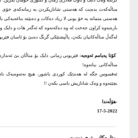
گرنگە وەک دایک و باوک قەدری زمان و کلتوری خۆمان بگرین. تۆ
مناڵەکەت بدەیت کە هەستی شانازیکردن بە زمانەکەی خۆی 
هەستی متمانە بە خۆ بونی لا زیاد دەکات و دەبێتە بناغەیەکی ب
بارەیەوە کراون جەخت لە وە دەکەنەوە کە ئەگەر هات و دایک و
لەگەڵ مناڵەکانیان بکەن، پاڵپشتێکی گرنگ دەبێ بۆ ئاسان فێربوونی 
کۆتا پەیامم ئەوەیە:
فێربونی زمانی دایک بۆ مناڵان بێ ئەندازە
مناڵەکانی بباتەوە!
ئەفسوس جگە لە هەندێک کوردی باشور، هیچ نەتەوەیەک نادۆز
بچێتەوە و وەک شانازیش باسی بکەن !!
-هۆڵەندا
17-5-2022
وتارەکانی تری نوسەر