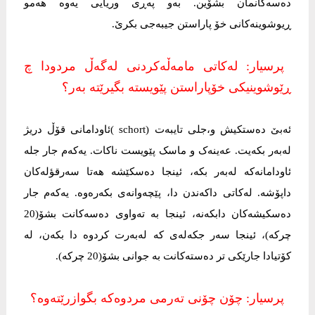
دەسەکانمان بشۆین. بەو پەڕی وریایی یەوە هەمو
ڕیوشوینەکانی خۆ پاراستن جیبەجی بکرێ.
پرسیار: لەکاتی مامەڵەکردنی لەگەڵ مردودا چ
ڕێوشوینیکی خۆپاراستن پێویستە بگیرێتە بەر؟
ئەبێ دەستکیش و،جلی تایبەت (schort )ئاودامانی قۆڵ دریژ
لەبەر بکەیت. عەینەک و ماسک پێویست ناکات. یەکەم جار جلە
ئاودامانەکە لەبەر بکە، ئینجا دەسکێشە هەتا سەرقؤلەکان
داپۆشە. لەکاتی داکەندن دا، پێچەوانەی بکەرەوە. یەکەم جار
دەسکیشەکان دابکەنە، ئینجا بە تەواوی دەسەکانت بشۆ(20
چرکە)، ئینجا سەر جکەلەی کە لەبەرت کردوە دا بکەن، لە
کۆتیادا جارێکی تر دەستەکانت بە جوانی بشۆ(20 چرکە).
پرسیار: چۆن چۆنی تەرمی مردوەکە بگوازرێتەوە؟