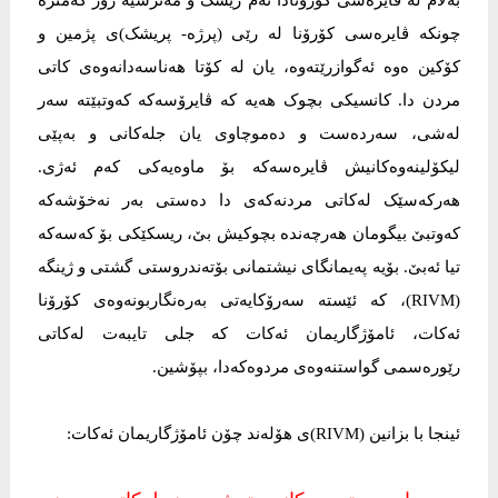
بەلام لە ڤایرەسی کۆرۆنادا ئەم ریسک و مەترسیە زۆر کەمترە
چونکە ڤایرەسی کۆرۆنا لە رێی (پرژە- پریشک)ی پژمین و
کۆکین ەوە ئەگوازرێتەوە، یان لە کۆتا هەناسەدانەوەی کاتی
مردن دا. کانسیکی بچوک هەیە کە ڤایرۆسەکە کەوتبێتە سەر
لەشی، سەردەست و دەموچاوی یان جلەکانی و بەپێی
لیکۆلینەوەکانیش ڤایرەسەکە بۆ ماوەیەکی کەم ئەژی.
هەرکەسێک لەکاتی مردنەکەی دا دەستی بەر نەخۆشەکە
کەوتبێ بیگومان هەرچەندە بچوکیش بێ، ریسکێکی بۆ کەسەکە
تیا ئەبێ. بۆیە پەیمانگای نیشتمانی بۆتەندروستی گشتی و ژینگە
(RIVM)، کە ئێستە سەرۆکایەتی بەرەنگاربونەوەی کۆرۆنا
ئەکات، ئامۆژگاریمان ئەکات کە جلی تایبەت لەکاتی
رێورەسمی گواستنەوەی مردوەکەدا، بپۆشین.
ئینجا با بزانین (RIVM)ی هۆلەند چۆن ئامۆژگاریمان ئەکات: