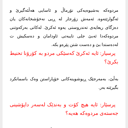
مردوەکە بەشیوەیەکی نۆرماڵ و ئاسایی هەڵئەگیرێ و
ئەگوارێتەوە. ئەمەش زۆرجار لە ڕیی نەخۆشخانەکان یان
دەزگای ریعایەی تەندروستی یەوە ئەکرێ. لەکاتی بەرکەوتنی
مردوەکەدا ئەبێ جلی تایبەتی ئاودامان و دەسکیش ت
لەدەستدا بێ و دەست شتن پێرەو بکە.
پرسیار: ئایە ئەکرێ کەسێکی مردو بە کۆرۆنا تحنیط
بکرێ؟
بەڵێ، بەمەرجێک ڕیوشوینەکانی خۆپاراستن وەک باسمانکرد
بگیرێتە بەر.
پرسێار: ئایە هیچ کۆت و بەندێک لەسەر داپۆشینی
جەستەی مردوەکە هەیە؟