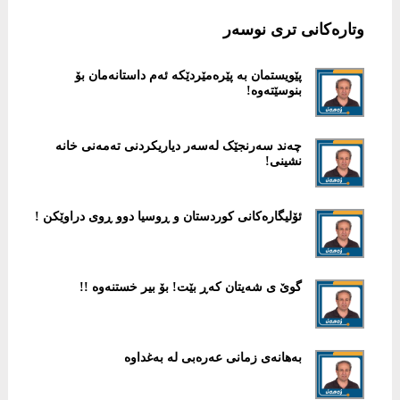
وتارەکانی تری نوسەر
پێویستمان بە پێرەمێردێکە ئەم داستانەمان بۆ
بنوسێتەوە!
چەند سەرنجێک لەسەر دیاریکردنی تەمەنی خانە
نشینی!
ئۆلیگارەکانی کوردستان و ڕوسیا دوو ڕوی دراوێکن !
گوێ ی شەیتان کەڕ بێت! بۆ بیر خستنەوە !!
بەهانەی زمانی عەرەبی لە بەغداوە