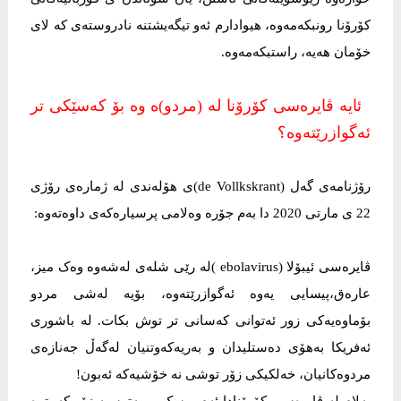
کۆرۆنا رونبکەمەوە، هیوادارم ئەو تیگەیشتنە نادروستەی کە لای
خۆمان هەیە، راستبکەمەوە.
ئایە ڤایرەسی کۆرۆنا لە (مردو)ە وە بۆ کەسێکی تر
ئەگوازرێتەوە؟
رۆژنامەی گەل (de Vollkskrant)ی هۆلەندی لە ژمارەی رۆژی
22 ی مارتی 2020 دا بەم جۆرە وەلامی پرسیارەکەی داوەتەوە:
ڤایرەسی ئیبۆلا (ebolavirus )لە رێی شلەی لەشەوە وەک میز،
عارەق،پیسایی یەوە ئەگوازرێتەوە، بۆیە لەشی مردو
بۆماوەیەکی زور ئەتوانی کەسانی تر توش بکات. لە باشوری
ئەفریکا بەهۆی دەستلیدان و بەریەکەوتنیان لەگەڵ جەنازەی
مردوەکانیان، خەلکیکی زۆر توشی نە خۆشیەکە ئەبون!