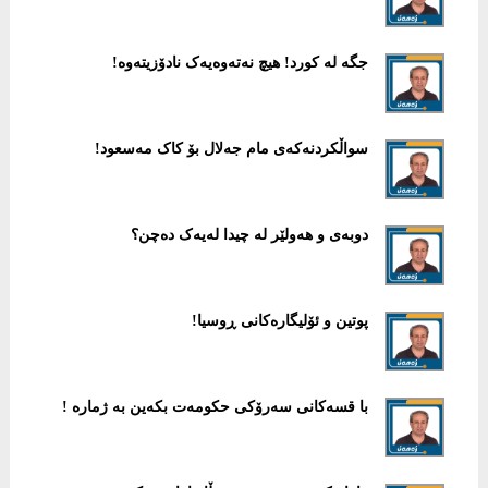
جگە لە کورد! هیچ نەتەوەیەک نادۆزیتەوە!
سواڵکردنەکەی مام جەلال بۆ کاک مەسعود!
دوبەی و هەولێر لە چیدا لەیەک دەچن؟
پوتین و ئۆلیگارەکانی ڕوسیا!
با قسەکانی سەرۆکی حکومەت بکەین بە ژمارە !