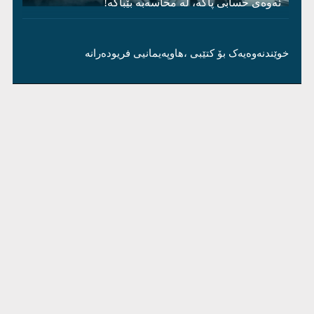
ئەوەی حسابی پاکە، لە محاسەبە بێباکە!
خوێندنەوەیەک بۆ کتێبی ،هاوپەیمانیی فریودەرانە