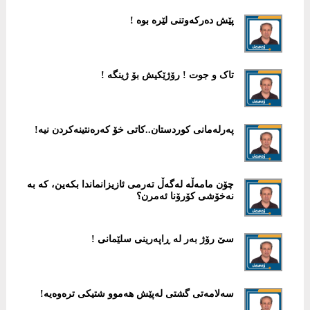
پێش دەرکەوتنی لێرە بوە !
تاک و جوت ! رۆژێکیش بۆ ژینگە !
پەرلەمانی کوردستان..کاتی خۆ کەرەنتینەکردن نیە!
چۆن مامەڵە لەگەڵ تەرمی ئازیزانماندا بکەین، کە بە
نەخۆشی کۆرۆنا ئەمرن؟
سێ رۆژ بەر لە ڕاپەرینی سلێمانی !
سەلامەتی گشتی لەپێش هەموو شتیکی ترەوەیە!