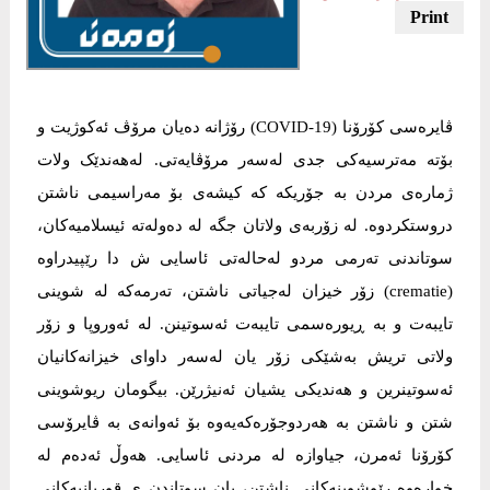
ڤایرەسی کۆرۆنا (COVID-19) رۆژانە دەیان مرۆڤ ئەکوژیت و
بۆتە مەترسیەکی جدی لەسەر مرۆڤایەتی. لەهەندێک ولات
ژمارەی مردن بە جۆریکە کە کیشەی بۆ مەراسیمی ناشتن
دروستکردوە. لە زۆربەی ولاتان جگە لە دەولەتە ئیسلامیەکان،
سوتاندنی تەرمی مردو لەحالەتی ئاسایی ش دا رێپیدراوە
(crematie) زۆر خیزان لەجیاتی ناشتن، تەرمەکە لە شوینی
تایبەت و بە ڕیورەسمی تایبەت ئەسوتینن. لە ئەوروپا و زۆر
ولاتی تریش بەشێکی زۆر یان لەسەر داوای خیزانەکانیان
ئەسوتینرین و هەندیکی یشیان ئەنیژرێن. بیگومان ریوشوینی
شتن و ناشتن بە هەردوجۆرەکەیەوە بۆ ئەوانەی بە ڤایرۆسی
کۆرۆنا ئەمرن، جیاوازە لە مردنی ئاسایی. هەوڵ ئەدەم لە
خوارەوە رێوشوینەکانی ناشتن، یان سوتاندن ی قوربانیەکانی