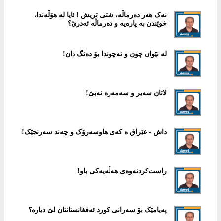
نەک هەر دەرماڵە، شتی تریش ! ئایا لە هۆڵەندا،
خوێندن بە پارەیە و دەرماڵە ئەدرێ؟
لە نێوان چون و نەچوندا بۆ دەنگ دان!
لاتان سەیر و سەمەرە نەبێ!
داش - عێراق ە کەی هاوسەرۆک و چەند سەرنجێک!
راست‌کردنەوەی هەڵەیەکی باو!
پەیامێک بۆ سەرانی کورد ئەفغانستانتان لێ دیارە؟