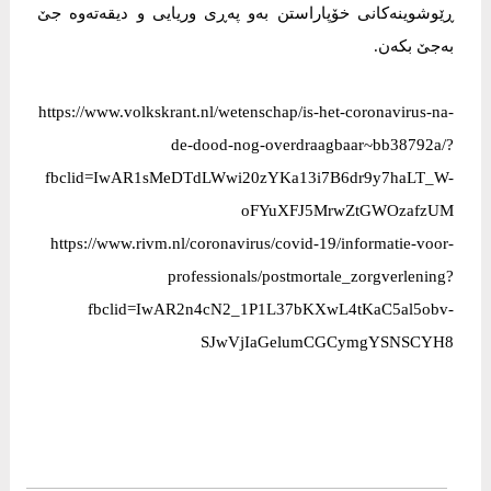
ڕێوشوینەکانی خۆپاراستن بەو پەڕی وریایی و دیقەتەوە جێ
بەجێ بکەن.
https://www.volkskrant.nl/wetenschap/is-het-coronavirus-na-
de-dood-nog-overdraagbaar~bb38792a/?
fbclid=IwAR1sMeDTdLWwi20zYKa13i7B6dr9y7haLT_W-
oFYuXFJ5MrwZtGWOzafzUM
https://www.rivm.nl/coronavirus/covid-19/informatie-voor-
professionals/postmortale_zorgverlening?
fbclid=IwAR2n4cN2_1P1L37bKXwL4tKaC5al5obv-
SJwVjIaGelumCGCymgYSNSCYH8