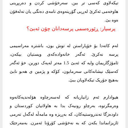
تیکەلاوی کەسی تر ببن. سەرخۆشی کردن و دەربڕینی
هاوخەمی ئەکرێ لەڕیی گۆرینەوەی نامەی دەنگی یان تەلەفۆن
ەوە بێ.
پرسیار: ڕێورەسمی پرسەدانان چۆن ئەبێ؟
لەم کاتەدا بۆ خۆپاراستن لە توش بون، باشترە مەراسیمی
پرسە نەکرێ. ئەگەر خانەوادەکەی ویستیان بیکەن،
ئامۆژگاریمان وایە کە ئەبێ 1.5 مەتر لەیەک دوربن. خۆ ئەگەر
کەسێک نیشانەکانی سەرمابون، کۆکە و پژمین ی هەبو نابێ
بەهیچ جۆریک تیکەلاویان ببێ.
هیوادارم ئەم زانیاریانە کە لەسەرچاوە هۆلەندیەکانەوە
وەرمگرتوە، بەرچاو رونیەک بدا بە هاولاتیان کوردستان و
داودەزگا تەندروستیەکان، کە بەڕیزە وە مامەڵە لەگەل تەرمی
ئازیزانماندا بکەن کە بە نەخۆشی کۆرۆنا ئەمرن. بەمەرجێک