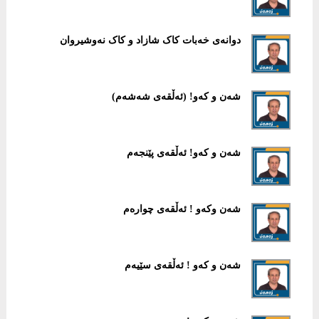
دوانەی خەبات کاک شازاد و کاک نەوشیروان
شەن و کەو! (ئەڵقەی شەشەم)
شەن و کەو! ئەڵقەی پێنجەم
شەن وکەو ! ئەڵقەی چوارەم
شەن و کەو ! ئه‌ڵقه‌ی سێیه‌م