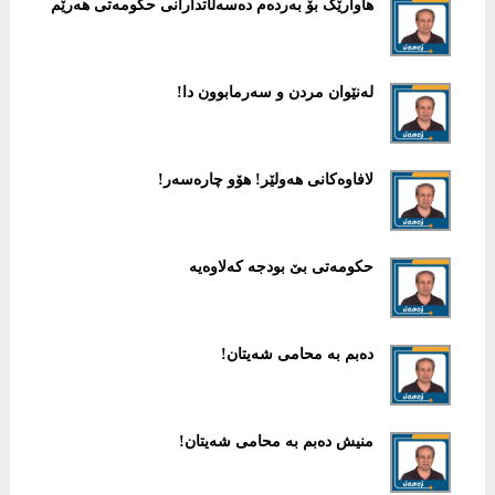
هاوارێک بۆ بەردەم دەسەڵاتدارانی حکومەتی هەرێم
لەنێوان مردن و سەرمابوون دا!
لافاوەکانی هەولێر! هۆو چارەسەر!
حکومەتی بێ بودجە کەلاوەیە
دەبم بە محامی شەیتان!
منیش دەبم بە محامی شەیتان!