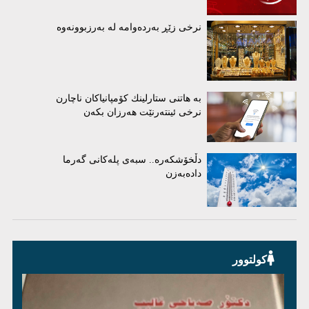
نرخی زێڕ بەردەوامە لە بەرزبوونەوە
بە هاتنی ستارلینك كۆمپانیاكان ناچارن
نرخی ئینتەرنێت هەرزان بكەن
دڵخۆشکەرە.. سبەی پلەکانی گەرما
دادەبەزن
کولتوور