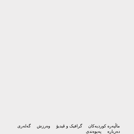
ماڵپەرە کوردیەکان
گرافیک و ڤیدیۆ
وەرزش
گەلەری
دەربارە
پەیوەندی