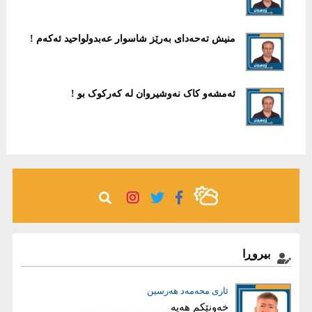
منیش تەحەدای بەرێز شاسوار عەبدولواحید ئەکەم !
ئەمشەو کاک نەوشیروان لە کەرکوک بو !
بیروڕا
عیماد ئه‌حمه‌د
ئاری محەمەد هەرسین
خەونێکم هەیە
بریاری دروست؛ بناغەی سەرکەوتنە