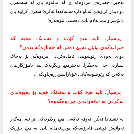
نەخێر، جەنازەی مردوەکە چ لە ماڵەوە یان لە سەنتەری
دوادیدار کراوەبێ.لەناو دارەمەیتەکەدا ئەکرێ سەری کراوە یان
داپۆشراو بێ. بەلام نابێ دەستی لێوەبدرێ.
پرسیار: ئایە هیچ کۆت و بەندیک هەیە کە
خیزانەکەی بۆیان نەبێ دەس لە جەنازەکە بدەن؟
دوای ئەوەی رێوشوینی ئامادەکردنی مردوەکە بۆ بەخاک
سپاردن جی بەجیکرا، نەخێرهێج ڕیگریەک نیە. ئامۆژگاریتان
ئەکەین کە ڕێوشوینەکانی خۆپاراستن ڕەچاوبکەن.
پرسیار: ئایە هیچ کۆت و بەندێک هەیە بۆ پەیوەندی
نەکردن بە خانەوادەی مردوەکەوە؟
لە ئێستادا ئەڵێن تەوقە نەکەن. هیچ ڕیگریەکی تر نیە. مەگەر
ئەوانیش توشی ڤایرۆسەکە بوبن.ئەمانە نابێ بە هیچ جۆریک