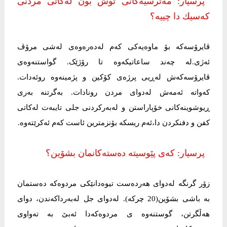
پرسیار: مەترسیەکانی توش بون لەکاتی مردنی
کەسیك دا چییە؟
ڤایرۆسەکە بۆ ماوەیەکی کەم لەدەرەوەی لەشی مرۆڤ
ئەژی.لە چەند ساعاتیکەوە تا رۆژێک. گواستنەوەی
ڤایرۆسەکەش لەڕیی پرژەی کۆکین و پژمینەوە روئەدات.
کەواتە ئەمەش لەدوای مردن رونادات. بەگرتنە بەری
ڕیوشوینەکانی خۆپاراستن و لەبەرکردنی جلی تایبەت لەکاتی
کفن و دفنکردن دا،ئەم ریسکە بۆنزمترین ئاست کەم ئەکرێتەوە.
پرسیار: کەی پێوسیتە دەستەکانمان بشۆین؟
زۆر گرنگە لەدوای هەردەست تیوەدانێکی مردوەکە دەستمان
بە باشی بشۆین(20 چرکە). لەدوای جل لەبەرداکەندن، دوای
هەڵگرتن، گوستنەوە ی مردوەکەدا ئەبێ بە تەواوی