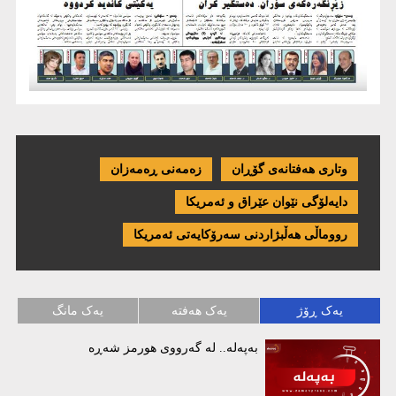
وتاری هەفتانەی گۆڕان
زەمەنی ڕەمەزان
دایەلۆگی نێوان عێراق و ئەمریكا
رووماڵی هەڵبژاردنی سەرۆکایەتی ئەمریکا
یەک ڕۆژ
یەک هەفتە
یەک مانگ
بەپەلە.. لە گەرووی هورمز شەڕە