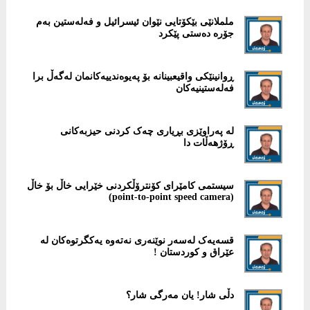
ململانێی بێکۆتایی نێوان ئیسرائیل و فەلەستین بەم
جۆرە دەستی پێکرد
ڕوانینێکی واقیعبینانە بۆ پەیوەندییەکانمان لەگەڵ برا
فەلەستینیەکان
لە پەراوێزی بڕیاری چەک کردنی حیزبەکانی
ڕۆژهەڵات دا
سیستمی کامێرای کۆنترۆڵکردنی خێرایی خاڵ بۆ خاڵ
(point-to-point speed camera)
قسەیەک لەسەر نوێنەری نەتەوە یەکگرتوەکان لە
عێراق و کوردستان !
دڵی شار! یان مەرگی شار؟