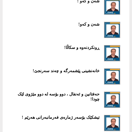
شەن و کەو !
شەن و کەو!
ڕونکردنەوە و سکاڵا!
خانەنشینی پێشمەرگە و چەند سەرنجێ!
حەفتانین و ئەنفال ، دوو بۆسە لە دوو مێژوی لێک
چودا!
تیشکێک بۆسەر ژمارەی فەرمانبەرانی هەرێم !