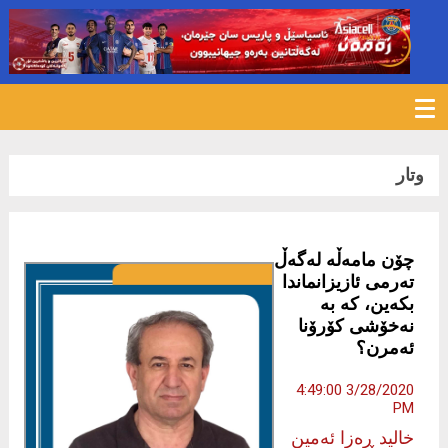
1002
وتار
چۆن مامەڵە لەگەڵ
تەرمی ئازیزانماندا
بکەین، کە بە
نەخۆشی کۆرۆنا
ئەمرن؟
3/28/2020 4:49:00
PM
خالید ڕەزا ئەمین