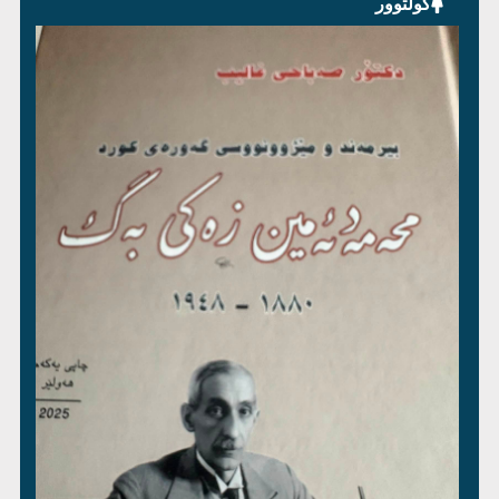
کولتوور