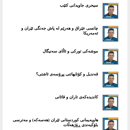
سیحری جاویدانی كتێب
چانسی عێراق و هەرێم لە پاش جەنگی ئێران و
ئەمەریكا
موشەکی تورکی و ئاڵای سەنیگال
قەندیل و کۆتایهاتنى پڕۆسەى ئاشتى؟
کاندیدەکەى تاران و قائانى
هاوپەیمانی كوردستانی ئێران (هەسەكە) و مەترسی
بلۆكبەندی ڕۆژهەڵات