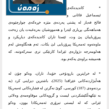
* کاندیدەکەى
ئیسماعیل قائانى و
فالح فەیاز لە پشتى پەردەى مێزە خڕەکەى چوارچێوەى
هەماهەنگى بڕیارى لێدرا و هەمووشیان بەرەغبەت یان زەخت
پیرۆزباییان پێ وت، ئێستا تاران کاندیدەکەى دیاریکرد و
ماوەتەوە ئەمەریکا پیرۆزبایى لێ بکات، ئەم هەنگاوەش لەم
هەلومەرجە دژوارەى ئێراندا کارتێکى ترى سەرکەوتنە، کە
هەمیشە براوەى یەکەم بوە.
* لە خراپترین بارودۆخى خۆیدا، تاران، وەکو چۆن لە
هەڵبژاردنەکانى عێراقدا (2025)، باشترین دیزاینى کرد (بە
بردنەوەى (187) کورسى، گوێ نەگرتن لە فشارەکانى ئەمەریکا
بە تێکهەڵکێشکردنى لیست و گروپەکانى موقاوەمەى وەلائى
ئێرانى کە لە لیستى تیرۆرى ئەمەریکادا بوون، وەکو