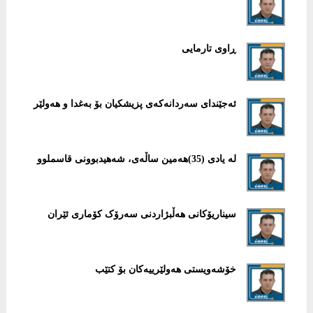
ڕاوى تارمايى
ئەجێندای سەردانەكەی پزیشكیان بۆ بەغدا و هەولێر
لە يادى (35)هەمين ساڵەى، شەهيدبوونى قاسملوو
سیناریۆکانی هەڵبژاردنی سەرۆک کۆماری ئێران
خۆشەویستى هەولێرییەکان بۆ کتێب