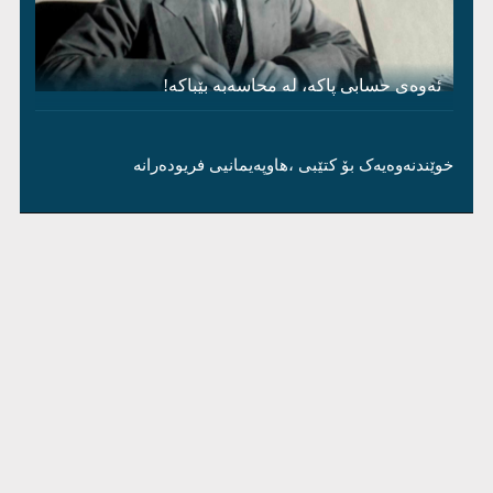
ئەوەی حسابی پاکە، لە محاسەبە بێباکە!
خوێندنەوەیەک بۆ کتێبی ،هاوپەیمانیی فریودەرانە