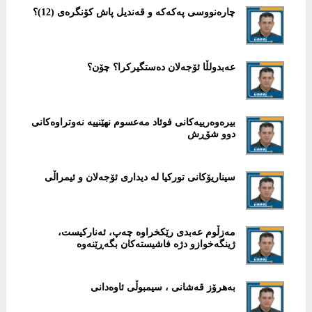
چارەنووسی پەكەكە و قەندیل پاش كۆنگرەی (12)؟
عەبدولڵا ئۆجەلان دەستگیركرا؟ چۆن؟
بیرەوەرییەكانی فوئاد مەعسوم نهێنییە نەوتراوەكانی
دوو شۆڕش
سیناریۆكانی توركیا لە دیداری ئۆجەلان و ئیمراڵی
مەزڵوم عەبدی رێکخراوە چەپ، ئەنارکیست،
ژینگەخوازو دژە فاشیستەکان بگەڕێنەوە
بەهرۆز قەشانی ، سیمبوڵی ئاوەدانی