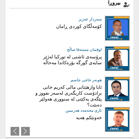
بیروڕا
سەردار عەزیز
بڵند دلێر شاوەیس
کۆمەڵگای کوردی ڕامان
قەیرانی دارایی عێراق، کەمی داهات
یان گەندەڵی؟
فارس نەورۆڵی
لوقمان مستەفا صاڵح
شەڕ لەسەر هیچ!
پرۆسەی ئاشتی لە توركیا لەژێر
سایەی گورگە بۆرەكاندا مەحاڵە
ئاریز عەبدوڵا
هونەر حاجی جاسم
ئايا چۆن هەرێم دەڕوخێ؟
ئایا وازهێنانی مالی کەریم‌ خانی
برادۆست کاریگەری لەسەر نفووز و
پێگەی یەکێتی لە سنووری هەولێر
دەبێت؟
عیماد ئه‌حمه‌د
ئاری محەمەد هەرسین
خەونێکم هەیە
بریاری دروست؛ بناغەی سەرکەوتنە
نەک قوربانیی تەکتیک