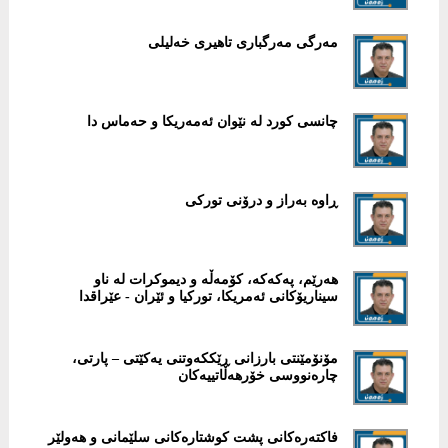
مەرگى مەرگبارى تاهیرى خەلیلى
چانسی كورد لە نێوان ئەمەریكا و حەماس دا
ڕاوە بەراز و درۆنى تورکى
هەرێم، پەكەكە، كۆمەڵە و ديموكرات لە ناو
سيناريۆكانى ئەمريكا، توركيا و ئێران - عێراقدا
مۆنۆمێنتی بارزانی ڕێككەوتنی یەكێتی – پارتی،
چارەنووسی خۆرهەڵاتییەكان
فاكتەرەكانى پشت كوشتارەكانى سلێمانى و هەولێر