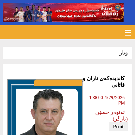
135
وتار
کاندیدەکەى تاران و
قائانى
4/29/2026 1:38:00
PM
ئەنوەر حسێن
(بازگر)