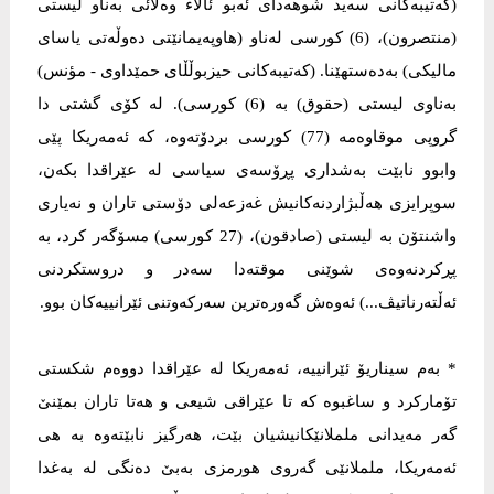
(کەتیبەکانى سەید شوهەداى ئەبو ئالاء وەلائى بەناو لیستى
(منتصرون)، (6) کورسى لەناو (هاوپەیمانێتى دەوڵەتى یاساى
مالیکى) بەدەستهێنا. (کەتیبەکانى حیزبوڵڵاى حمێداوى - مؤنس)
بەناوى لیستى (حقوق) بە (6) کورسى). لە کۆى گشتى دا
گروپى موقاوەمە (77) کورسى بردۆتەوە، کە ئەمەریکا پێى
وابوو نابێت بەشدارى پڕۆسەى سیاسى لە عێراقدا بکەن،
سوپرایزى هەڵبژاردنەکانیش غەزعەلى دۆستى تاران و نەیارى
واشنتۆن بە لیستى (صادقون)، (27 کورسى) مسۆگەر کرد، بە
پڕکردنەوەى شوێنى موقتەدا سەدر و دروستکردنى
ئەڵتەرناتیڤ...) ئەوەش گەورەترین سەرکەوتنى ئێرانییەکان بوو.
* بەم سیناریۆ ئێرانییە، ئەمەریکا لە عێراقدا دووەم شکستى
تۆمارکرد و ساغبوە کە تا عێراقى شیعى و هەتا تاران بمێنێ
گەر مەیدانى ململانێکانیشیان بێت، هەرگیز نابێتەوە بە هى
ئەمەریکا، ململانێى گەروى هورمزى بەبێ دەنگى لە بەغدا