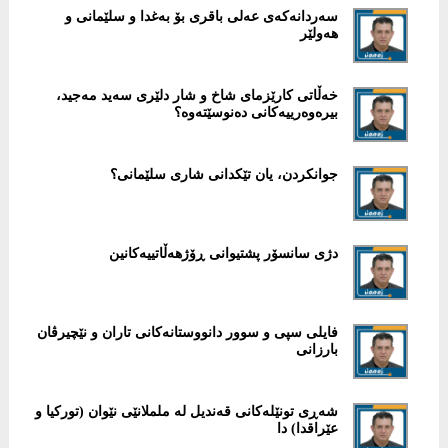
سەردانەكەی عەلی باقری بۆ بەغدا و سلێمانی و
هەولێر
خەڵاتى کارێزماى شاخ و شار دلێرى سەید مەجید،
بیرەوەرییەکانى دەنوسێتەوە؟
جوانکردن، یان تێکدانى شارى سلێمانى؟
دژى سانسۆر پشتیوانی ڕۆژهەڵاتییەكانین
فایلی سپی و سوور دانووستانەكانی تاران و نێچیرڤان
بارزانی
شەڕی تونێلەكانی قەندیل لە ململانێی نێوان (توركیا و
عێراقدا) دا