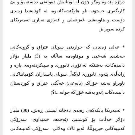
درێژە پێداوە وەکو چۆن لە لوبنانیش دەوڵەتى دەستەمۆ و بێ
کاریگەرى خستۆتە ناو هاوکێشەکانەوە، لە کۆتایشدا زەیدى
دۆست و هاوبەشى غەزعەلى و فەیازى نەیارى ئەمەریکاى
کردە سوپرایز.
* عەلى زەیدى، کە خواردنى سوپاى عێراق و گروپەکانى
حەشدى شەعبى و موقاوەمە ساڵانە بە (3) ملیار دۆلار
دابیدەکات، بەشێکە لە تۆڕى ئابوورى و سپیکردنەوەى پارە و
ڕایەڵەى پتەوى ئابوورى لەگەڵ سوپاى پاسداران. کۆمپانیاکانى
ناوبراو بەشە خۆراک (بایەعى) خەڵکى عێراق و کوردستان
دابیندەکات (ئەو بەشە خۆراکە جوانە...!؟)
* ئەمەریکا بانکەکەى زەیدى دەخاتە لیستى ڕەش، (30) ملیار
دۆلار خەڵات بۆ کوشتنى (ئەحمەد حمێداوى- سەرۆکى
کەتیبەکانى حیزبوڵڵا، ئەبو ئالاء وەلائى- سەرۆکى کەتیبەکانى