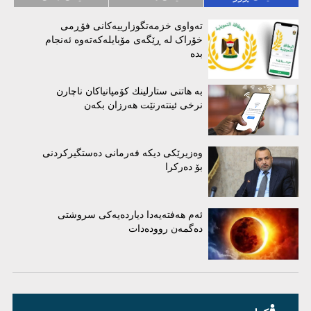
تەواوی خزمەتگوزارییەکانی فۆڕمی
خۆراک لە ڕێگەی مۆبایلەکەتەوە ئەنجام
بدە
بە هاتنی ستارلینك كۆمپانیاكان ناچارن
نرخی ئینتەرنێت هەرزان بكەن
وەزیرێکی دیکە فەرمانی دەستگیرکردنی
بۆ دەرکرا
ئەم هەفتەیەدا دیاردەیەکی سروشتی
دەگمەن روودەدات