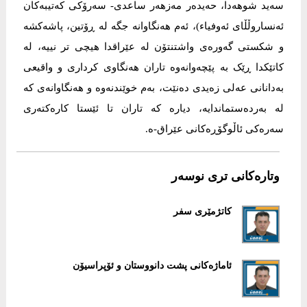
سەید شوهەدا، حەیدەر مەزهەر ساعدى- سەرۆکى کەتیبەکان
ئەنساروڵڵاى ئەوفیاء)، ئەم هەنگاوانە جگە لە ڕۆتین، پاشەکشە
و شکستى گەورەى واشتنتۆن لە عێراقدا هیچى تر نییە، لە
کاتێکدا ڕێک بە پێچەوانەوە تاران هەنگاوى کردارى و واقیعى
بەدانانى عەلى زەیدى دەنێت، بەم خوێندنەوە و هەنگاوانەى کە
لە بەردەستماندایە، دیارە کە تاران تا ئێستا کارەکتەرى
سەرەکى ئاڵوگۆڕەکانى عێراق-ە.
وتارەکانی تری نوسەر
کاتژمێری سفر
ئاماژەكانی پشت دانووستان و ئۆپراسیۆن