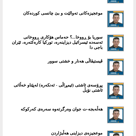
موعجیزەكانی تەوالێت و بێ چانسى كوردەكان
سوریا بۆ ڕووخا...؟ حەماس هۆكاری ڕووخانی
ئەسەدە ئیسرائیل ديزاينەرە، توركیا كارەكتەرە، ئێران
باجی دا
ڤیستیڤاڵی هەنار و خشتی سوور
پڕۆسەی ئاشتی (ئیمڕاڵی - ئەنكەرە) لەپێناو خەڵاتی
ئاشتی نۆبڵ
هەڵەبجە-ت جوان وەرگرتەوە سەرەی كەركوكە
موعجیزەی دیزاینی هەڵبژاردن