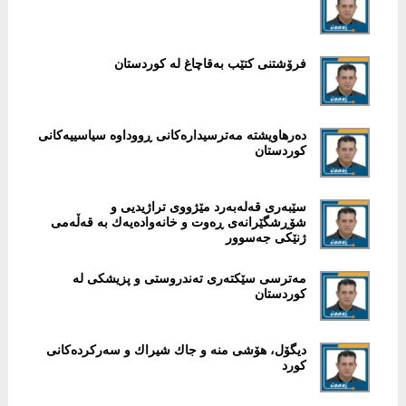
فرۆشتنی كتێب بەقاچاغ لە كوردستان
دەرهاویشتە مەترسیدارەكانی ڕووداوە سیاسییەكانی
كوردستان
سێبەری قەلەبەرد مێژووی تراژیدیی و
شۆڕشگێرانەی ڕەوت و خانەوادەیەك بە قەڵەمی
ژنێكی جەسوور
مەترسی سێكتەری تەندروستی و پزیشكی لە
كوردستان
دیگۆل، هۆشی منە و جاك شیراك و سەركردەكانی
كورد