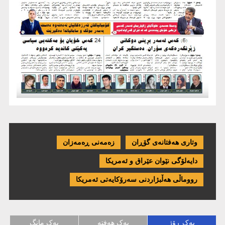
وتاری هەفتانەی گۆڕان
زەمەنی ڕەمەزان
دایەلۆگی نێوان عێراق و ئەمریكا
رووماڵی هەڵبژاردنی سەرۆکایەتی ئەمریکا
یەک ڕۆژ
یەک هەفتە
یەک مانگ