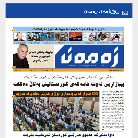
ڕۆژنامەی زەمەن