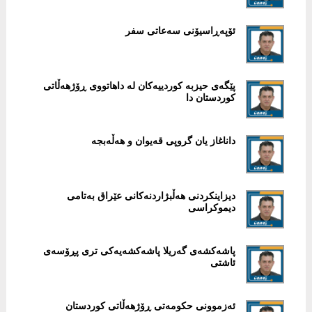
ئۆپەڕاسیۆنی سەعاتی سفر
پێگەی حیزبە كوردییەكان لە داهاتووی ڕۆژهەڵاتی
كوردستان دا
داناغاز یان گروپی قەیوان و هەڵەبجە
دیزاینكردنی هەڵبژاردنەكانی عێراق بەتامی
دیموكراسی
پاشەكشەی گەریلا پاشەكشەیەكی تری پڕۆسەی
ئاشتی
ئەزموونی حكومەتی ڕۆژهەڵاتی كوردستان