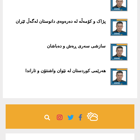
پژاک و کۆمەڵە لە دەرەوەى دانوستان لەگەڵ ئێران
سازشی سەرى ڕەش و دەباشان
ھەرێمی کوردستان لە نێوان واشنتۆن و تاراندا