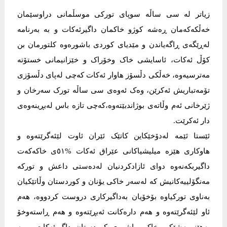
زیاتر لە سی ساڵە سوپای تورکی موسڵمانی دراوسێمان
خەڵکەکەمان ڕەشە کوژو خاکمان داگیرئەکات و بە بەرنامە
لەڕێگەی ڕاگەیاندن و مێدیای کوردی باشورەوە کلتورمان بن
کۆڵ ئەکات، ئاسایشی خاک وخۆراک و خێزانیمانی خستۆتە
مەترسیەوە، خەڵکی دڵسۆز هاوار ئەکات کەچی لەپای دڵسۆزی
تۆمەتباریش ئەکرێن، وەک ئەوەی سی ساڵە تورک سەرخان و
ژێرخانی ئەم وڵاتەی بوژاندبێتەوە،کەچی تازە باس لەبڕینەوەی
دار ئەکرێت.
ئێستا ئێمە لەدۆخێکاین کاتێک ئێران ئاوت لێئەگرێتەوە و
هاوکاری هێزە میلیشیاکانی عێراق ئەکات %٥١ی خاکەکەت
داگیربکەنەوە دوای ئازادکردنیان لەدەستی داعش و تورکە
مەنگۆلییەکانیش کە لەسەر خاکی یۆنان و کوردستان وڵاتێکیان
بەناوی تورکیاوە بۆخۆیان بەداگیرکاری دروست کردووە، هەم
ئاو لێئەگرێتەوە و هەم دارەکانت ئەبڕێتەوە و هەم ڕاستەوخۆ