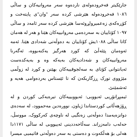
جارێکیتر فەخرودەولەی ناردەوە سەر مەروانیەکان و ساڵی
١٠٨٦ فەخرودەولە هێرشی کردە سەر "وان"ی پایتەخت و
کۆڕەکەی زەعمیرولڕوئەسا هێرشی کردە سەر ئامەد و ساڵی
١٠٩٧ کۆتاییان بە سەردەمی مەروانییەکان هێنا و هەر لە هەمان
کاتا ساڵی ١٠٨٨یش کۆتاییان بە دەوڵەتی شەدادی هێنا. ئەمە
ئەوەمان پێئەڵێ کە کورد هەرگیز یەکنەبووە، ئەگەرنا
مەروانییەکان و شەدادیەکان بەیەکە وە و بەیەکدەست
ئەیانتوانی کۆتای بە سەلجوقییەکان بهێنن و کورد لە زوڵمی
مێژووی تورک ڕزگاربکەن کە تا ئێستاس بەردەوامی هەیە و
ئەشمێنێ.
ئیمپڕاتۆریی ئەیووبی: ئەیووبییەکان تیرەیەکی کوردن و لە
ڕۆژھەڵاتی کوردستاندا ژیاون. نوورەدین مەحموود، لە سەدەی
دوانزەیەمدا دەوڵەتی زەنگیی لە ناوچەی کەرکووک، مووسڵ،
حەلەب دامەزراند. سەڵاحەددینی ئەییووبی لە ساڵی ١١٧١دا
ھەلی بۆ ھەڵکەوت و دەستی بە سەر دەوڵەتی فاتیمیی میسرا