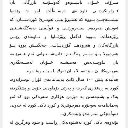
مــرۆڤ خــۆی ناســیوەو کەوتــۆتــە بازرگانی یان
فــراوانکردنــی ناوچــەی دەســەڵات لەو شــــوێـنەیا
نیشــتـەجــێ بــووە کە ئەمــڕۆ پێــی ئەوتــرێ کوردســتان، کە
ئەویـش هەردەم ســەرەڕێــی و قوڵـفـی بەیەکگەشــتنی
ڕۆژهەڵات بــووە لەگەڵ ڕۆژئــاوا و نــاوەندی ڕێــی
بازرگانەکان و هەروەهــا گۆڕەپــانــی جەنگیــش بووە بــۆ
هەردوولا بــۆ ســەر یـەکــتــر. دانـیـشـــتـوانی ئەم هــەرێـمە
یان نـاوچــەیەش هەمیشــە خــۆیان لەســەنگەری
بەربەرەکانــێ بــۆ ئەمــلا یــان ئەولایــا بـیـنـیـوەتــەوە.
هەڵبەتە پێش ١٠٠ ساڵ کاتێ پەیماننامەی لۆزان نوسرایەوە،
کورد بە ڕەفتاری کەرت و پەرتی بۆماوەیی خۆیی و پشتکردنە
یەک و پشتبەستن بە دوژمن هۆکاری سەرەکی بوو کە ئەو
پەیماننامەیە بەوجۆرە دەرچوێنرێ و کورد تاکی کورد لە خەونی
دەوڵەتێکی سەربەخۆ بێبەشکرێ..
بۆئەوەی تاکی کورد بەشێوەیەکی ڕاست و سود وەرگرین لە