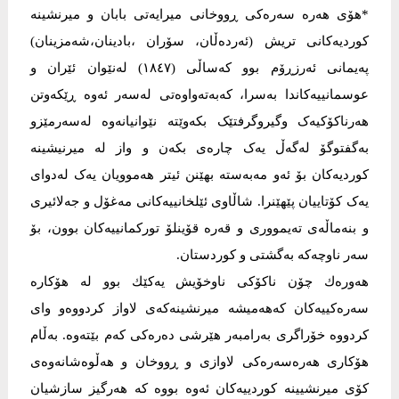
*ھۆی ھەرە سەرەکی ڕووخانی میرایەتی بابان و میرنشینە
کوردیەکانی تریش (ئەردەڵان، سۆران ،بادینان،شەمزینان)
پەیمانی ئەرزڕۆم بوو کەساڵی (١٨٤٧) له‌نێوان ئێران و
عوسمانییه‌كاندا به‌سرا، کەبەتەواوەتی لەسەر ئەوە ڕێکەوتن
ھەرناکۆکیەک وگیروگرفتێک بکەوێتە نێوانیانەوە لەسەرمێزو
بەگفتوگۆ لەگەڵ یەک چارەی بکەن و واز لە میرنیشینە
کوردیەکان بۆ ئەو مەبەستە بھێنن ئیتر ھەموویان یەک لەدوای
یەک کۆتاییان پێھێنرا. شاڵاوی ئێلخانییه‌كانى مه‌غۆل و جه‌لائیری
و بنه‌ماڵه‌ی ته‌یمووری و قه‌ره‌ قۆینلۆ توركمانییه‌كان بوون، بۆ
سه‌ر ناوچه‌كه‌ به‌گشتی و كوردستان.
هه‌وره‌ك چۆن ناكۆكی ناوخۆیش یه‌كێك بوو له‌ هۆكاره‌
سه‌ره‌كییه‌كان كه‌هه‌میشه‌ میرنشینه‌كه‌ی لاواز كردووه‌و وای
كردووه‌ خۆراگری به‌رامبه‌ر هێرشی ده‌ره‌كی كه‌م بێته‌وه‌. بەڵام
هۆکاری هەرەسەرەکی لاوازی و ڕووخان و هەڵوەشانەوەی
کۆی میرنشیینە کوردییەکان ئەوە بووە کە هەرگیز سازشیان