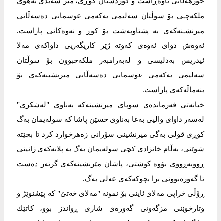
خۆرهه‌ڵاتى ناوه‌ڕاست و كوردستان گۆڕى، میر سه‌یدێ به‌هۆی
ملكه‌چیى بۆ سوڵتان سه‌لیمی یه‌كه‌می عوسمانی ده‌سه‌ڵاتی
میرنشینه‌كه‌ی به‌ پشتاوپه‌شت بۆ كوڕ و نه‌وه‌كانی پاراست.
ئه‌وه‌ش دواى ئه‌وه‌ی كه‌وته‌ ژێر كاریگه‌ریی داواكه‌ى مه‌لا
ئیدریس به‌دلیسی و له‌به‌رامبه‌ر ملكه‌چبوون بۆ سوڵتان
سه‌لیمی یه‌كه‌مى عوسمانى ده‌سه‌ڵاتى میرنشینه‌كه‌ی بۆ
بنه‌ماڵه‌كه‌ى پاراست.
خیانەتی فه‌رمانده‌ی سوپای میرنشینه‌كه‌ به‌ناوى "له‌شكرى"
له‌سه‌ر داوای والیى به‌غا به‌ناوی حسێن پاشا که‌ سوله‌یمان به‌گ
كوڕى قولى به‌گى میرنشینی سۆرانی زەهرخوارد كرد تا بچێتە
شوێنی، بەڵام خانزادی کچی سولەیمان بەگ بە پلانەکەی زانینی
ڕووبەڕووی بۆوە کوشتی، پاشان مێرنشینەکەی گرتەر دەست
تا گەورەبوونی برا بچوکەکەی عەلی بەگ.
ڕۆڵی خراپی مەلای ئاینی بۆ نمونە "مه‌لاى خه‌تێ" کە پێشنوێژ و
وتارخوێنى مزگه‌وتی گه‌وره‌ی شارى ڕواندز بوو، كاتێك