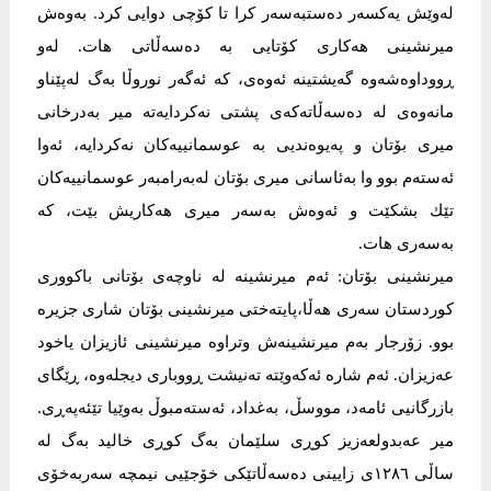
له‌وێش یه‌كسه‌ر ده‌ستبه‌سه‌ر كرا تا كۆچى دوایی كرد. به‌وه‌ش
میرنشینی هه‌كاری كۆتایی به‌ ده‌سه‌ڵاتی هات. له‌و
ڕووداوه‌شه‌وه‌ گه‌یشتینه‌ ئه‌وه‌ی، كه‌ ئه‌گه‌ر نوروڵا به‌گ له‌پێناو
مانه‌وه‌ی له‌ ده‌سه‌ڵاته‌كه‌ی پشتی نه‌كردایه‌ته‌ میر به‌درخانى
میری بۆتان و په‌یوه‌ندیی به‌ عوسمانییه‌كان نه‌كردایه‌، ئه‌وا
ئه‌سته‌م بوو وا به‌ئاسانی میری بۆتان له‌به‌رامبه‌ر عوسمانییه‌كان
تێك بشكێت و ئه‌وه‌ش به‌سه‌ر میری هه‌كاریش بێت، كه‌
به‌سه‌ری هات.
میرنشینی بۆتان: ئه‌م میرنشینه‌ له‌ ناوچه‌ى بۆتانى باكووری
كوردستان سه‌رى هه‌ڵا،پایتەختی میرنشینی بۆتان شاری جزیرە
بوو. زۆرجار به‌م میرنشینه‌ش وتراوه‌ میرنشینی‌ ئازیزان یاخود
عه‌زیزان. ئەم شارە ئەکەوێتە تەنیشت ڕووباری دیجلەوە، ڕێگای
بازرگانیی ئامەد، مووسڵ، بەغداد، ئەستەمبوڵ بەوێیا تێئەپەڕی.
میر عه‌بدولعه‌زیز كوڕى سلێمان به‌گ كوڕى خالید به‌گ له‌
ساڵى ١٢٨٦ی زایینی ده‌سه‌ڵاتێكی خۆجێیی نیمچه‌ سه‌ربه‌خۆی