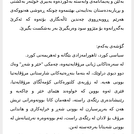
بەڵێن و پەیمانامەی وابەستە بەکوردەوە بەبیری خوێنەر بەگشتی
و بڕیاربەدەستان بەتایبەتی بهێنمەوە چونکە ڕەوشی هەنووکەی
هەرێم ڕووبەڕووی چەندین ئاڵەنگاری بۆتەوە کە ئەکرێ
بەگەڕانەوە بۆ مێژوو سود وەربگیرێ بەر بەشکست بگیرێ.
گۆشەی یەکەم:
سیاسی کورد، ئاهورامەزادی بێگانە و ئەهریمەنی کورد.
لە سەرەتاكانی ژیانی مرۆڤایەتیەوە، چەمكی "خێر و شەڕ" وەك
دوو دیوی دراوێك، لە بنەما بنەڕەتیەكانی شارستانی مرۆڤایەتیا
بوونی هەیە. لە زۆربەی كلتورەكانی كۆمەڵگای مرۆڤایەتیا،
فێری ئەوە بووین كە خواوەند هێمای خێر و چاكەیە و
رێنیشاندەری رێگەی راستە، لەهەمان كاتا بوونەوەرانی تریش
هەن كە بەرپرسیارن لە بوونی شەڕ و خراپەكاری و هاندانی
مرۆڤ بۆ لادان لە رێگەی راست، ئەم بوونەوەرە نەرێنیانەش لە
بوونی شەیتانا بەرجەستە ئەبن.