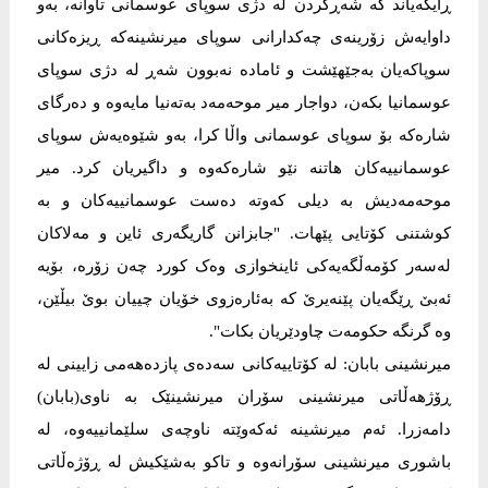
ڕایگه‌یاند كه‌ شه‌ڕكردن له‌ دژی سوپای عوسمانی تاوانه‌، به‌و
داوایه‌ش زۆرینه‌ی چه‌كدارانی سوپای میرنشینه‌كه‌ ڕیزه‌كانی
سوپاكه‌یان به‌جێهێشت و ئاماده‌ نه‌بوون شه‌ڕ له‌ دژی سوپای
عوسمانیا بكه‌ن، دواجار میر موحه‌مه‌د بەته‌نیا مایەوە و ده‌رگاى
شاره‌كه‌ بۆ سوپای عوسمانى واڵا كرا، به‌و شێوه‌یه‌ش سوپای
عوسمانییه‌كان هاتنه‌ نێو شاره‌كه‌وه‌ و داگیریان كرد. میر
موحه‌مه‌دیش به ‌دیلی كه‌وته‌ ده‌ست عوسمانییه‌كان و به‌
كوشتنی كۆتایی پێهات. "جابزانن گاریگەری ئاین و مەلاکان
لەسەر کۆمەڵگەیەکی ئاینخوازی وەک کورد چەن زۆرە، بۆیە
ئەبێ ڕێگەیان پێنەیرێ کە بەئارەزوی خۆیان چییان بوێ بیڵێن،
وە گرنگە حکومەت چاودێریان بکات".
میرنشینی بابان: له‌ کۆتاییەکانی سەدەی پازدەهەمی زایینی لە
ڕۆژهەڵاتی میرنشینی سۆران میرنشینێک بە ناوی(بابان)
دامەزرا. ئەم میرنشینە ئەکەوێتە ناوچەی سلێمانییەوە، لە
باشوری میرنشینی سۆرانەوە و تاکو بەشێکیش لە ڕۆژەڵاتی