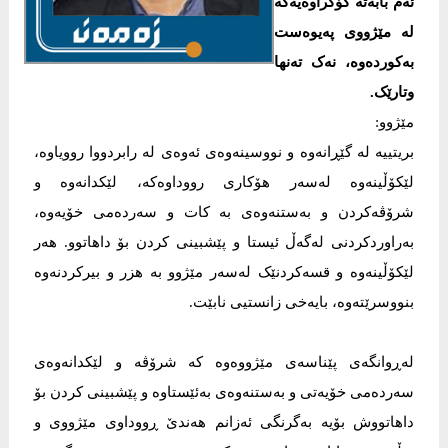
ئەم بابەتە کۆکراوەیەکە
لە مێژووی پەیوەست
بەکوردەوە، نەک تەنها
وتارێک.
مێژوو:
بریتییە لە گێڕانەوە و نووسینەوەی ئەوەی لە رابردووا روویاوە،
لێکۆڵینەوە لەسەر هۆکاری رووداوەکە، لێکدانەوە و
شرۆڤەکردن و بەستنەوەی بە کات و سەردەمی خۆیەوە،
بەراوردکردنی لەگەڵ ئیستا و پێشبینی کردن بۆ داهاتوو. هەر
لێکۆڵینەوە و قسەکردنێک لەسەر مێژوو بە هزر و بیرکردنەوە
بنووسرێتەوە، بایەخی زانستیی نابێت.
لەڕوانگەی پێناسەی مێژووەوە کە شرۆڤە و لێکدانەوەی
سەردەمی خۆیەتی و بەستنەوەی بەئێستاوە و پێشبینی کردن بۆ
داهاتووش بۆیە بەگرنگی ئەزانم هەندێ ڕووداوی مێژووی و