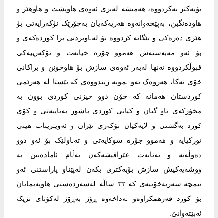
بۆیەکتر نەکردووە، هەمیشە لەبری ئەوەی هاوپشت و هاوهێز و
هاودەنگبن، بەپێچەوانەوە هەریەکەیان بەجۆرێک نۆکەرایەتی بۆ
هێزی دەرەکی و بێگانە کردووە بۆ لەناوبردنی برا کوردەکەی و
بۆ ئەو مەبەستەش هەموو جۆرە خیانەت و نۆکەرییەکی
قبوڵکردووە تەنها لەبەر ئەوەی سازش بۆ هاوخوێن و براکانی
خۆی نەکا، هەروەک ئەو نمونە زیندووەی کە ئێستا لە هەرێمی
کوردستان هەمانە کە چۆن دوو حیزنی کوردی بوون بە
مخۆرکەی ناو گیان و کیانی کوردی باشور بەتایبەتی و کۆی
کورد بەگشتی و لایەکیان نۆکەری ئێران و ئەویتریناب هینی
تورکیایە و هەموو جۆرە سوکایەتی و تەناولێک بۆ ئەو دوو
دەوڵەتە و تەنابەت عێراقیشەکەن بەڵام ئامادەنین بە
ووشەیەکیش سازش بۆیەکتری بکەن لەپێناو پاراستنی ئەو
نیمچە سەربەخۆییەی کە ٣٢ ساڵە لەسەردەستی هاوپەیمانان
بۆ کورد فەرهمکراوەو بەداخەوە ڕۆژ بەڕۆژ لەکۆتای نزیک
ئەبێتەوانێ.