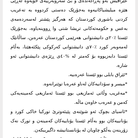
عێراقیش بەو پەڕاگەندەی و بێ سەروبەرییەی خۆیەوە لەڕێی
هێزە میلیشیاکانیەوە بەجۆرێک دەستی کردووە بە تەعریب
کردنی باشوری کوردستان کە هەرگیز پێشتر لەسەردەمەی
بەعس و حکومەتەکانی تریشا شتی وا ڕووینەیاوە، بەجۆرێک
ئێستا ٪٢٠ی دانیشتوانی هەرێمی کوردستان عەرەبن، ساڵانێک
لەمەوبەر کورد ٪٧٠ی دانیشتوانی کەرکوکی پێکئەهێنا، بەڵام
ئێستا دابەزیووە بۆ کەمتر لە %٤٠ی ڕێژەی دانیشتوانی ئەو
شارە.
*ئێراق بابلی بوو ئێستا عەرەبیە.
*میسر و سۆدانیەکان لەناو عەرەبا توێنرانەوە.
*مەغریب وڵاتی ئەمازیغی بوو ئێستا ئەمازیغی کەمینەیەکی
کەمن و عەرەب خاوەن ماڵە.
*ئاسیای بچوک ئەو شوێنەی پێیئەوترێ تورکیا خاکی کورد و
یۆنانییەکان بوو بەڵام ئێستا یۆناییەکان کەمینەن و تورک نەک
زۆرینەن بەڵکو چاویان لە یۆنانستانیشە داگیریبکەن.