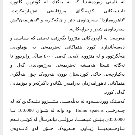
لە ئایینی زەردەشتیا كە بە یەكێك لە كۆنترین كلتورە
ئایینییەكانی كۆمەڵگای مرۆڤایەتی ئەژمارئەكرێت،
"ئاهورەمازدا" سەرچاوەی خێر و چاكەكاریە و "ئەهریمەن"یش
سەرچاوەی شەڕ و خراپەكاریە.
هەرچەن بە ڵاپەڕەکانی مێژووا بگەڕێی، ئەبینی کە سیاسی و
دەسەڵاتداری کورد هێماکانی ئەهریمەنی بە بۆماوەیی
هەڵگرتووە و لە مێژووی لایەنی کەمی ٤٠٠٠ ساڵی ڕابردووا تا
ئەگاتە ئێستا هەمیشە ئەهریمەنی بەرژەوەندی گەل و
یەکپارچەیی خاکی کوردستان بوون، هەروەک چۆن هەڵگری
هێماکانی ئاهورامەزدان بەرامبەر بێگانەو داگیرکەر و دوژمنانی
گەلی کورد.
کەمـێـک ووردبیـنـەوە لە ئەتڵەســی مـێــــژوو تـێـئەگەین کە لە
چــەرخــی Homo spaiens وە واتە لە نێــوان 100،000 تــا
350،000ی پـێـش عـیـســـا، مرۆڤــی نیاندرتــاڵ لە کوێــی ئــەم
نــاوچـــەیەیــــا ژیــاون. هــەروەک چــۆن لەو کاتــەوەی