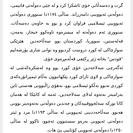
گرت و دەسەڵاتی خۆی ئاشکرا کرد و لە جێی دەوڵەتی فاتیمی،
دەوڵەتی ئەیووبیی دامەزراند. ساڵی ١١٧٤دا سنووری دەوڵەتی
ئەیووبیی ئیسلامیی فراوان کرد و بوو بە خاوەن دەسەڵات.
سنووری ئەم دەوڵەتە لە میسرەوە تاوەکوو حیجاز، یەمەن،
فەلەستین، سووریا، کوردستان بوو. سەڵاحەدین ھێزێکی
سوارچاکی لە کورد دروست کردبوو وە توانی شاری یۆرشەلیم
"قودس" بخاتە ژێر ڕکێفی قەڵەمڕەوی خۆی.
ئەگەرچی سەلاحەدین خۆی کورد بوو وە لەشکرەکەشی لە
سوارچاکی و لاوی ئازای کورد پێکهاتبوون بەڵام ئیمپراتۆرەکەی
کوردی نەبوو بەڵکو ئیسلامی بوو، بەهۆی زاڵبوونی هەستی ئاین
بەرامبەر نەتەوە لەلای سەلاحەدین، ئەمە لە کاتێکا لە هەمان
کاتا تورکە سەلجووقییەکان و چەندین دەوڵەتی نەتەوەیتر بوونی
هەبوو. سەڵاحەددینی ئەییووبی لە ساڵی ١١٩٣دا مرد و ئیتر
دەوڵەتی ئەیووبی بەرەو سستبوون ئەچوو، تاکوو لە ساڵی
١٢٥٠دا دەوڵەتی ئەیووبی کۆتاییی پێ ھات.