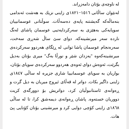
له‌ ناوچه‌ى بۆتان دامه‌زراند.
له‌نێوان ساڵانی ١٥١٦−١٨٢١ی زاینی نزیك به‌ هه‌شت ئه‌ندامى
بنه‌ماڵه‌كه‌ گه‌یشتنه‌ پایه‌ی ده‌سه‌ڵات. سوڵتانى عوسمانییان
سوپایه‌كى به‌هێزى به‌ سه‌ركردایه‌تیى عوسمان پاشاى له‌نگ
نارده‌ سه‌ر میرنشینه‌كه‌. دواى سێ ساڵ شه‌ڕى سه‌خت،
سه‌ره‌نجام عوسمان پاشا توانى له‌ ڕێگای هه‌ردوو سه‌ركرده‌ى
میرنشینه‌كه‌وه‌ "یه‌زدان شێر و نورڵا به‌گ" میرى بۆتان به‌دیل
بگرێت، ئه‌وه‌ش دوای ئه‌وه‌ی هه‌ردوو سه‌ركرده‌ى سوپاى بۆتان،
بواریان به‌ سوپاى عوسمانییا شارى جزیره‌ له‌ ساڵى ١٨٤٧ی
زاینی داگیر بكات. دواتر له‌ قه‌ڵاى ئیروج میریان به‌ دیل گرت و
ڕه‌وانه‌ى ئاستانبوڵیان كرد، دواتریش بۆ دوورگه‌ى كریت
دووریان خسته‌وه‌. پاشان ڕه‌وانه‌ى دیمه‌شق كرا، تا له‌ ساڵى
١٨٦٨ی زاینی كۆچى دوایى كرد و میرنشینی بۆتان كۆتایی پێ
هات.