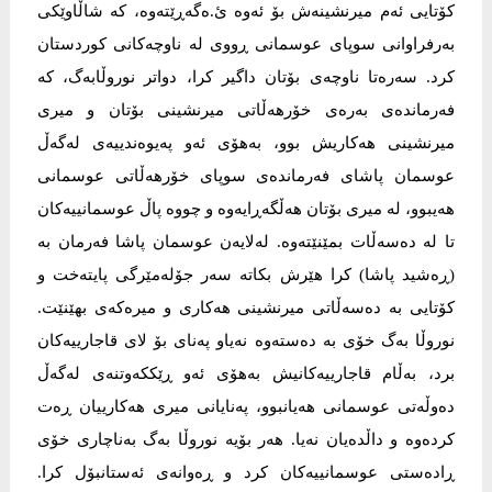
كۆتایی ئه‌م میرنشینه‌ش بۆ ئەوە ئ.ه‌گه‌ڕێته‌وه‌، كه‌ شاڵاوێكی
به‌رفراوانى سوپاى عوسمانى ڕووى له‌ ناوچه‌كانى كوردستان
كرد. سه‌ره‌تا ناوچه‌ى بۆتان داگیر كرا، دواتر نوروڵابه‌گ، كه‌
فه‌رمانده‌ی به‌ره‌ى خۆرهه‌ڵاتى میرنشینی بۆتان و میری
میرنشینی هه‌كاریش بوو، به‌هۆی ئه‌و په‌یوه‌ندییه‌ی له‌گه‌ڵ
عوسمان پاشاى فه‌رمانده‌ی سوپای خۆرهه‌ڵاتى عوسمانى
هه‌یبوو، له‌ میرى بۆتان هه‌ڵگه‌ڕایه‌وه‌ و چووه‌ پاڵ عوسمانییه‌كان
تا له‌ ده‌سه‌ڵات بمێنێته‌وه‌. له‌لایه‌ن عوسمان پاشا فه‌رمان به‌
(ڕه‌شید پاشا) کرا هێرش بكاته‌ سه‌ر جۆله‌مێرگى پایته‌خت و
كۆتایی به‌ ده‌سه‌ڵاتی میرنشینی هه‌كاری و میره‌كه‌ى بهێنێت.
نوروڵا به‌گ خۆی به‌ ده‌سته‌وه‌ نه‌یاو په‌نای بۆ لای قاجارییه‌كان
برد، به‌ڵام قاجارییه‌كانیش به‌هۆی ئه‌و ڕێكکه‌وتنه‌ی له‌گه‌ڵ
ده‌وڵه‌تی عوسمانی هه‌یانبوو، په‌نایانی میرى هه‌كارییان ڕه‌ت
كرده‌وه‌ و داڵده‌یان نه‌یا. هه‌ر بۆیه‌ نوروڵا به‌گ به‌ناچاری خۆى
ڕاده‌ستى عوسمانییه‌كان كرد و ڕه‌وانه‌ى ئه‌ستانبۆل كرا.