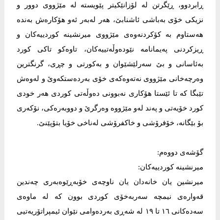
ڕابردوو، ڕێگرتن لە لۆزانێکیتر پێویستە لە مێژووی دوور و
نزیکی خۆی بەباشی ئاشنابێ، هەر لەبەر ئەو هۆکارەش بەندە
هەستاوم بە کۆکردنەوەی مێژووی میرنشینە کوردییەکان و
ڕیزکردنی پەیمانامە نێودەوڵەتییەکان، تاوەکو تاکی کورد
بەئاسانی و بێ سەرلێشێوان و بەکورتی و چڕی، گرنگترین
وەرچەخانی مێژووی نەتەوەکەی خۆی بەردەستکەوێ و لەوەش
تێبگا کە تا ئێستا هۆکاری نەبوونی دەوڵەتی کوردی هەر خودی
کورد خۆیەتی و پەند لەو مێژووە وەرگرێ و دووبەرەکی، نۆکەری
بۆ بێگانە، خۆفرۆشی و خاکفرۆشی لەناخی خۆیا بتۆپێنێ.
گۆشەی دووەم:
میرنشینە کوردییەکان:
میرنشین یان خانەدان یان ناوچەی خۆبەڕێوەبەری چەندین
قەوارەی نیمچە سەربەخۆی کوردی بوون کە لە ماوەی
سەدەکانی ١٦ تا ١٩ لە شەڕی بەردەوامی نێوان ئیمپراتۆریەتیی