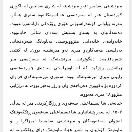
میرنشینی بەدلیس: ئەو میرنشینە لە شاری بەدلیس لە باکوری
کوردستان ھەر لە سەردەمی عەباسیەکانەوە سەری ھەڵاو،
مەزنە پیاوانی کۆنفدراسیۆنی ھۆزی ڕۆژەکی دایانمەزراندووە،
دەسەڵاتیان بە پشتاو پشتیش سەدان ساڵی خایانووە،
خانەوادەی خانەدانی مێژوونوسیی بەناوبانگ شەرەفخانی
بەدلیسی ھەمەکارەو میری ئەو میرنشینە بوون. لە کتێبی
شەرەفنامەدا دەگوترێت، میرنشینەکە لە سەردەمی میر
زیائەدین ڕۆژکیدا کە لە ناوەڕاستی سەدەی چواردەهەمی
زایینی میری میرنشینەکە بووە، سنوری میرنشینەکەی فراوان
کردووە بۆ باکووری دەریاچەی وان و زۆر بەهێز بووە، بە درێژایی
مێژوو ١٨ میری هەبووە.
خیانەتی شا ئیسماعیلی سەفەوی و ڕزگارکردنی میر لە ساڵی
١٥٠٧، لە سەر پێشانیاری شا ئیسماعیلی سەفەوی ڕێککەوتنێک
لەنێوان سەفەویەکان و میرنشینی بەدلیسدا ئیمزاکرا و بۆ
ماوەیەک کۆتاییان بە شەڕ هێنا. ماوەیەک دوای ڕێککەوتنە لە