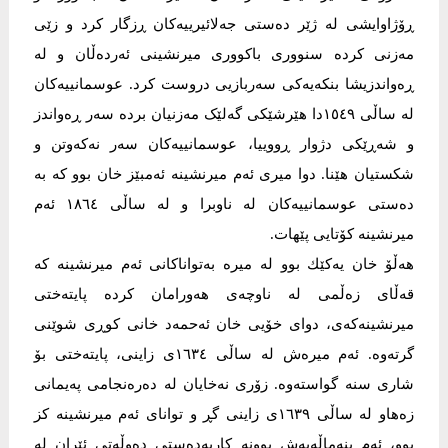
ڕۆژاوایشی لە ژێر دەستی جەلائیرییەکان ڕزگار کرد و زێی
مەزنی کردە سنووری باکووری میرنشینی ئەردەڵان و لە
ڕەواندزیشا بنکەیەکی سەربازیی دروست کرد. عوسمانییەکان
لە ساڵی ١٥٤٩دا ھێرشێکی گەلێک مەزنیان بردە سەر ڕەواندز
و شەڕێکی دژوار ڕووییا، عوسمانییەکان سەر نەکەوتن و
شکستیان ھێنا. دوا میری ئەم میرنشینە ئەمبێز خان بوو کە بە
دەستی عوسمانییەکان لە ناوبرا و لە ساڵی ١٨٦٤ ئەم
میرنشینە کۆتایی پێھات.
هه‌ڵۆ خان یه‌كێك بوو له‌ میره‌ به‌تواناكانى ئه‌م میرنشینه‌ كه‌
قه‌ڵاى زه‌ڵمى له‌ ناوچه‌ى هه‌ورامان كرده‌ پایته‌ختى
میرنشینه‌كه‌ى، دواى خۆیى خان ئه‌حمه‌د خانی كوڕى شوێنى
گرته‌وه‌. ئه‌م میره‌ش له‌ ساڵى ١٦٣٤ی زاینی، پایته‌ختى بۆ
شارى سنه‌ گواسته‌وه‌. زۆرى نه‌خایان له‌ ده‌ره‌نجامی په‌یمانى
زه‌هاو له‌ ساڵى ١٦٣٩ی زاینی گڕ و تواناى ئه‌م میرنشینه‌ كز
بوو، ئه‌م بنه‌ماڵه‌یه‌ش بوونه‌ كاربه‌ده‌ستى ده‌وڵه‌تى ئێران له‌