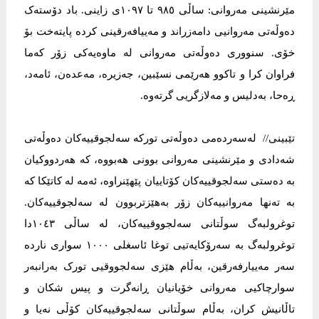
مێرنشینی مەروانی: ساڵی ٩٨٥ تا ١٠٩٧ی زاینی. باد دۆستەک
دەوڵەتی مەروانیی دامەزراند و مەییافەرقینی کردە پایتەخت بۆ
خۆی. سنووری دەوڵەتی مەروانی لە ماوەیەکی زۆر کەما
فراوان کرا و تاکوو ھەرێمی نسێبین، جەزیرە، مەعدەن، ئامەد،
ڕەحا، بەدلیس و مەلازگریی گرتەوە.
تێبینی// لەسەردەمی دەوڵەتی تورکە سەلجوقییەکان دەوڵەتی
شەدادی و مێرنشینی مەروانی بوونی هەبووە، کە هەردووکیان
بە دەستی سەلجوقییەکان کۆتاییان پێهێنراوە، ئەمە لە کاتێکا کە
بە تەنها مەروانییەکان زۆر بەهێزتربوون لە سەلجوقییەکان.
توغرولبەگ سوڵتانی سەلجووقییەکان، لە ساڵی ١٠٤٣دا
توغرولبەگ بە سەرۆکایەتیی توغا ئاسغلی ١٠٠٠ سواری ناردە
سەر مەییارفەرقین، بەڵام ھێزی سەلجووقیی تورک بەرانبەر
سوارچاکیی مەروانی خۆیانیان ڕانەگرت و پیس شکان و
تاڵانیش کران، بەڵام سوڵتانی سەلجوقییەکان کۆڵی نەیا و