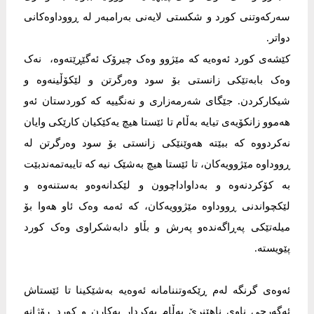
سەرکەوتنی کورد و شکستی لایەنی بەرامبەر لە ڕووداوەکانی
دواتر.
کێشەی کورد ئەوەیە کە مێژوو وەک چیرۆک ئەگێڕێتەوە، نەک
وەک بابەتێکی زانستی بۆ سود وەرگرتن و لێکۆڵینەوە و
شیکارکردن. جێگای شەرمەزاری و نەنگییە کە کوردستان ئەو
هەموو زانکۆیەی تیایە بەڵام تا ئێستا هیچ یەکێکیان کارێكی وایان
نەکردووە کە ببێتە هەوێنێکی زانستی بۆ سود وەرگرتن لە
ڕووداوە مێژوویەکان، تا ئێستا هیچ بەشێک نیە کە تایبەتمەندبێت
بە کۆکردنەوە و بەداواداچوون و لێکدانەوەو بەستنەوە و
لێکچواندنی ڕووداوە مێژوویەکان، کە ئەمە وەک ئاو هەوا بۆ
میلەتێکی پەڕاگەندەو پەرش و بڵاو دابەشکراوی وەک کورد
پێویستە.
ئەوەی گرنگە لەم ڕێکەوتننامانە ئەوەیە بەشێکینا تا ئێستاش
ئەگەرچی ناوی ناهێنرێ بەڵام بەکردار بەکارن و کورد ڕۆژانە