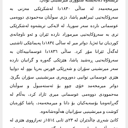
تریشەوە دەگەیشتە سنووری میرنشینی بۆتان.
میرمحەمەد لە ساڵی ١٨٣٠دا لەشکرێکی مەزنی بە
سەرۆکایەتیی ئیبراھیم پاشا، دژی سوڵتان مەحمودی دووەمی
عوسمانی ناردە سەر سوریا، لە لایەکی تریشەوە لەشکرێکی
تری بە سەرۆکایەتیی میرموراد ناردە ئێران و ئەو ناوچانەی
کوردیان تیا ئەژیا. دواتر میر لە ساڵی ١٨٣٤دا پەیمانێکی ئاشتیی
لەگەڵ ئێرانا مۆر کرد. ساڵی ١٨٣٦دا عوسمانییەکان بە
سەرۆکایەتیی ڕەشید پاشا، ھێزێکی گەورە و گرانیان ناردە
سەر میرنشینی سۆران و شەڕێکی قورس بەرپا بوو. لە دواییا
ھێزی عوسمانی توانیی دەوروبەری میرنشینیی سۆران بگرێ.
دواتر میرمحەمد خۆی چوو بۆ ئەستەمبوڵ و سوڵتان
مەحموودی دووەمی عوسمانی میری ئازاد کرد، بەڵام لە
گەڕانەوەیا بۆسەیەکیان بۆ دانا و میرمحەمەد، پاشا کۆرەیان
کوشت و میرنشینیی سۆرانیان ھەڵوەشانەوە.
كاتێ شه‌ڕى چاڵدێران له‌ ٢٣ى ئابى ١٥١٤ز ته‌رازووی هێزی له‌