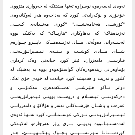
ئەوەی لەسەرەوە نوسراوە تەنها مشتێکە لە خەرواری مێژووی
خۆخۆری و نۆکەرایەتی کورد کە بەداخەوە هەر لەوکاتەوەی
"کۆرشــی هەخامەنشـــی" "کوڕی مەنــدانەی کـچـــی
ئەژیدەهاک" کە بەهاوکاری "هارپــاک" کە یەکێـک بووە
لەســەرانی دەوڵەتی مـــاد، ئەژیــدەهــاکی باپـیـرو چــوارەم
شـــای مـــادی کوشــت و بــنــەی ئـیـمـپراتـۆریـەتــی
فـارســـی دامەزران، ئیتر کورد خیانەتی وەک کرداری
بۆماوەزانی زیندەوەرەکان گواستۆتەوەو بووە بە بەشێک لە
کلتور و نەریت و هەمیشە کورد خیانەت لە خودی خۆی ئەکا.
دواتر تــاکو هـێـرشــی ئەســکەندەری مەکدۆنــی و
دەرکەوتـنــی ئـیـســلام و دروســت بوونـی ئـیـمبراتۆریەتــی
عەرەب و پاشــان هێرشــەکانی تەتەر و هۆلاکۆ و دامەزرانــی
ئـیـمــبـراتـۆریـەتــی تــورکی عوســمـانــی. کورد تەنـهـا ئەوەی
لەدەسـتـهـاتـووە بەپـێــی بــاری ڕۆژ هەرجارەو لەلایـەکی
کوردســتـانـا مـێـرنـشـــیـنـی بـچــوک پـێـکـبـهـێــنــێ، هـەر