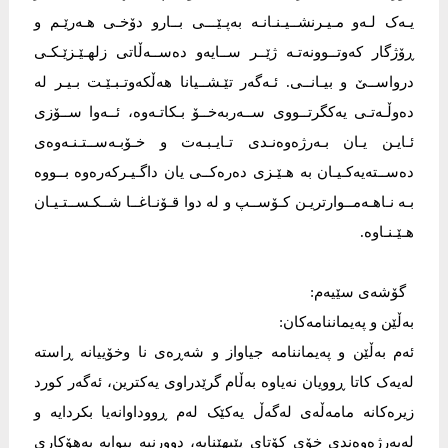
یـەک لـەو مـیـرنشــیـنـانـە بەپـێـــی بــارو دۆخـی هـەرێـم و
ڕۆژگار کەوتــوونەتـە ژێــر ســایەو دەســەڵاتی زلهـێـزێـکـی
درواســێ و بیـانــی. ئـەگەر تێـشــیانا هەڵکەوتـبـێـت بـیـر لە
دەوڵـەتـی یەکگرتــووی ســەربەخــۆ بـکاتـەوە، ئــەوا ســۆزی
ئـایـن یـان بـەرژەوەنـدی تـایـبـەت و خـۆبـەســتـنـەوەی
دەســتەیەکـیـان بە هـێـزی دەرەکــی یان داگـیـرکەرەوە بــووە
بـە نـاهـەمــوارتریـن کـۆســپ و لە دوا قـۆنـاغــا شــکـســتـیـان
هـێـنـاوە.
گۆشەی سێیەم:
بەڵێن و پەیماننامەکان:
ئەم بەڵێن و پەیماننامە جیاواز و شەڕەی نا وخۆییانە ڕاستە
لەیەک کاتا ڕوویان نەیاوە بەڵام گرێدراوی یەکترین، ئەگەر کورد
زیرەکانە مامەڵەی لەگەڵ یەکێک لەم ڕووداوانەیا بکردایە و
لەبەرژەوەندی خۆی کۆتای پێبهێنایە، دوورنیە ببوایە بەهۆکاری