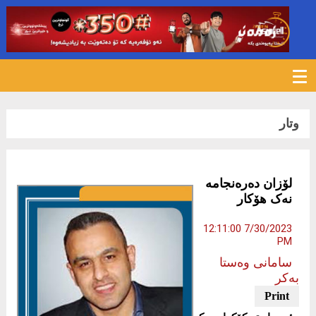
531
وتار
لۆزان دەرەنجامە
نەک هۆکار
7/30/2023 12:11:00
PM
سامانی وەستا
بەکر