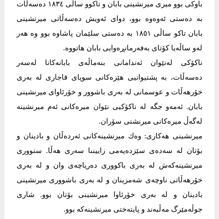
باوکی بوو میری میرنشینی بابان و تاکوو ساڵی ١٨٣٤ دەسەڵات
بە دەستی ئەوەوە بوو، دوای ئەویش دەسەڵاتی میرنشینی
بابان تاکو ساڵی ١٨٥١ بە دەستی سلێمان پاشاوە بوو وە هەر
لەو ساڵەیا کۆتای بەفەرمانڕەوایی بابان هاتووە.
ناكۆكی له‌نێوان ئه‌ندامانی بنه‌ماڵه‌ی بابانه‌كانا له‌سه‌ر
ده‌سه‌ڵات، به‌ پشتیوانیی هێزه‌كانی سوپای قاجاری له‌ به‌ری
خۆرهه‌ڵات و عوسمانى له‌ به‌ری باشوور و خۆرئاوای میرنشینی
بابان. ئه‌مه‌و جگه‌ له‌ ناكۆكیی نێوان میره‌كانی ئه‌م میرنشینه‌
له‌گه‌ڵ میره‌كانی میرنشنی سۆران.
میرنشینی ھەکاری: وه‌ك میرنشینه‌كانی ئه‌رده‌ڵان و بادینان و
بۆتان له‌ سه‌ده‌ى سێزده‌یه‌می زایینىا سه‌رى هه‌ڵا. سنووری
میرنشینه‌كه‌ش له‌ به‌رى باكوورى ده‌ریاچه‌ى وان و له‌ به‌رى
خۆرهه‌ڵاتى ناوچه‌ى شه‌مزینان و له‌ به‌رى باشووری میرنشینى
بادینان و له‌ به‌رى خۆرئاوا میرنشینى بۆتان بوو. شاری
جوڵەمێرگ مەڵبەند و پایتەختی میرنشینەکە بوو.