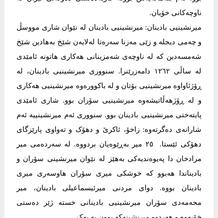
ناوچه‌كانى خۆیان.
میرنشینیی بادینان: میرنشینیی بادینان لە نێوان شاری مووسڵ
و چەمی دیجلە و زێی مەزنا سەرەتا لەلایەن شێخ بەھادین شێخ
شەمسەدین کە لە ناوچەی شەمزینانی ھەکاری ھاتونە ئامێدی
لە ساڵی ١٢٦٢ دامەزرێنرا. سنووری میرنشینیی بادینان، لە
ڕۆژئاواوە میرنشینیی بۆتان و لە باکوورەوە میرنشینیی ھەکاری
و لە ڕۆژھەڵاتیشەوە میرنشینیی سۆران بوو. شاری ئامێدی
پایتەختی میرنشینیی بادینان بوو. سنووری ئەم میرنشینییە ئەم
شارانەی دەگرتەوە: زاخۆ، ئاکرێ و دھۆک و تەواوی پارێزگای
دھۆکی ئێستا. ۲٥ میر بەڕێوەیان بردووە. لە سەردەمی میر
مرادخان دا پەیوەندیەکی بەھێز لە نێوان میرنشینی سۆران و
بادیناندا ھەبوو کە خوشکی میری سۆران ھاوسەری میری
بادینان بووە. دوای مردنی میرئیسماعیلی بادینان، میر
محەمەدی سۆران میرنشینیی بادینانی خستە ژێر دەستی
خۆیەوە و ھەردوو میرنشینەکە بوون بە یەک.