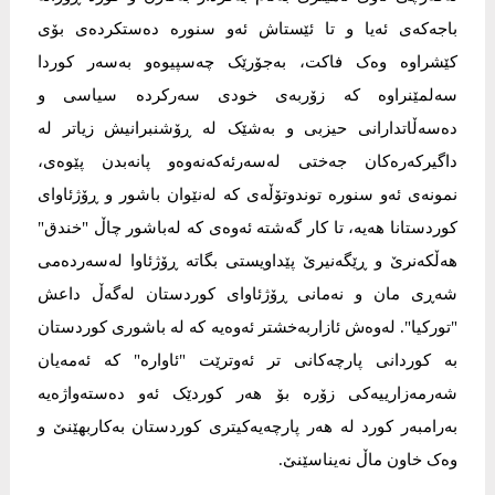
باجەکەی ئەیا و تا ئێستاش ئەو سنورە دەستکردەی بۆی
کێشراوە وەک فاکت، بەجۆرێک چەسپیوەو بەسەر کوردا
سەلمێنراوە کە زۆربەی خودی سەرکردە سیاسی و
دەسەڵاتدارانی حیزبی و بەشێک لە ڕۆشنبرانیش زیاتر لە
داگیرکەرەکان جەختی لەسەرئەکەنەوەو پانەبدن پێوەی،
نمونەی ئەو سنورە توندوتۆڵەی کە لەنێوان باشور و ڕۆژئاوای
کوردستانا هەیە، تا کار گەشتە ئەوەی کە لەباشور چاڵ "خندق"
هەڵکەنرێ و ڕێگەنیرێ پێداویستی بگاتە ڕۆژئاوا لەسەردەمی
شەڕی مان و نەمانی ڕۆژئاوای کوردستان لەگەڵ داعش
"تورکیا". لەوەش ئازاربەخشتر ئەوەیە کە لە باشوری کوردستان
بە کوردانی پارچەکانی تر ئەوترێت "ئاوارە" کە ئەمەیان
شەرمەزارییەکی زۆرە بۆ هەر کوردێک ئەو دەستەواژەیە
بەرامبەر کورد لە هەر پارچەیەکیتری کوردستان بەکاربهێنێ و
وەک خاون ماڵ نەیناسێنێ.