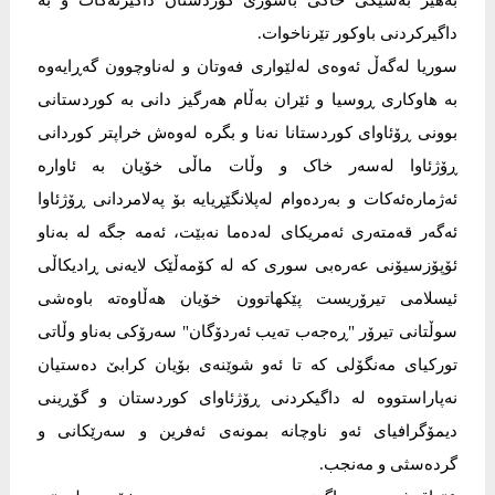
بەهێز بەشێکی خاکی باشوری کوردستان داگیرئەکات و بە
داگیرکردنی باوکور تێرناخوات.
سوریا لەگەڵ ئەوەی لەلێواری فەوتان و لەناوچوون گەڕایەوە
بە هاوکاری ڕوسیا و ئێران بەڵام هەرگیز دانی بە کوردستانی
بوونی ڕۆئاوای کوردستانا نەنا و بگرە لەوەش خراپتر کوردانی
ڕۆژئاوا لەسەر خاک و وڵات ماڵی خۆیان بە ئاوارە
ئەژمارەئەکات و بەردەوام لەپلانگێڕیایە بۆ پەلامردانی ڕۆژئاوا
ئەگەر قەمتەری ئەمریکای لەدەما نەبێت، ئەمە جگە لە بەناو
ئۆپۆزسیۆنی عەرەبی سوری کە لە کۆمەڵێک لایەنی ڕادیکاڵی
ئیسلامی تیرۆریست پێکهاتوون خۆیان هەڵاوەتە باوەشی
سوڵتانی تیرۆر "ڕەجەب تەیب ئەردۆگان" سەرۆکی بەناو وڵاتی
تورکیای مەنگۆلی کە تا ئەو شوێنەی بۆیان کرابێ دەستیان
نەپاراستووە لە داگیکردنی ڕۆژئاوای کوردستان و گۆڕینی
دیمۆگرافیای ئەو ناوچانە بمونەی ئەفرین و سەرێکانی و
گردەسثی و مەنجب.