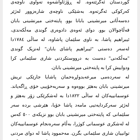
کوردستان ئەگرێتەوە. لە ڕۆژئاواشەوە تەواوی ناوچەی
کەرکوکی ئەگرتەوە. بەشێکی ناوچەی شارەزوور لەژێر
دەسەڵاتی میرنشینی بابانا بوو. پایتەختی میرنشینی بابان
قەڵاچوالان بوو. دوای ئەوەی دادوەری گوندی مەڵکەندی،
ئیبراھیم پاشا، بە ناوی سلێمان پاشاوە، لە ساڵی ١٧٨٤دا
لەسەر دەستی "ئیبراهیم پاشای بابان" لەنزیک گوندی
"مەڵکەنی" دەست بە درووستکردنی شاری سلێمانی کرا
ودواییش کرا بە پایتەختی میرنشینی بابان.
لە سەردەمی میرعەبدولڕەحمان پاشایا جارێکی تریش
میرنشینی بابان بەھێز بووەوە و سەربەخۆییی خۆی ڕاگەیاند.
عوسمانییەکان لە ساڵی ١٨٢٢دا بە لەشکرێکی زۆر بەھێز و
لەژێر سەرکردایەتیی مامەد پاشا خۆیا، ھێرشی بردە سەر
سلێمانی کە پایتەختی میرنشینی بابان بوو نزیکەی ٥٠٠ کەس
لە لەشکری عوسمانی کوژرا، بەڵام سەرەنجام عوسمانییەکان
توانییان شاری سلێمانی بگرن. مەحموود پاشا لە دوای مردنی