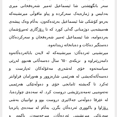
سەر بانگهێشتی شا ئیسماعیل ئەمیر شەرەفخانی میری
بەدلیس و ژمارەیەک سەرکردە و پیاو ماقوڵی میرنشینەکە
بەرەو کۆشکی شا ئیسماعیل بەرێدەکەون، بەڵام وەک پیشەی
هەمیشەیی دوژمنانی گەلی کورد کە تا ڕۆژگاری ئەمڕۆشمان
بەردەوامە، شا ئیسماعیل ئەمیر شەرەفخان و سەرکردەکان
دەستگیر دەکات و دەیانخاتە زیندانەوە.
میرنشینی ئەردەڵان: میرنشینەکە لە لایەن بابائەردەڵانەوە
دامەزرێنراوە و نزیکەی ٦٥٠ ساڵ دەسەڵاتی ھەبوو. لەڕێی
سیاسەتەوە خۆی لەشەڕی مەغۆلەکان ئەپارست و
دەسەڵاتەکەیشی لە هەرێمی شارەزوور و هەورامان فراوانتر
ئەکرد تا گەیشتە ئامانجی خۆی و دەوڵەتێکی ھەرێمیی
نەتەوەییی تەمەندرێژیشی دروست کرد. لە سەدەی چواردەیا،
لە عێرقا دەوڵەتی جەلائیری دروست بوو و توانییان بەشی
ڕۆژاوا و باکووری ئەردەڵان بگرن. بەڵام لە سەدەی پانزەیا
سەرۆکی میرنشینی ئەردەڵان، میرحەسەن، باکوور و