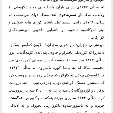
لە ساڵی ١٧٢٧ی زاینی باران پاشا دانی بە پاشکۆیەتی بۆ
ولایەتی بەغا ناو سەربەخۆی لەدەستدا، دوای مردنیشی لە
ساڵی ١٧٦٨ی زاینی ئیسماعیل پاشای کوڕی هاتە شوێنی و
ئیتر لەوکاتەوە ئاشوب و ناتەبایی ناخۆیی میرنشینەکەی
لاوازکرد.
میرنشینی سۆران: میرنشینی سۆران لە لایەن کەڵۆس بەگەوە
دامەزرا کە کوردێکی ناسراو و خاوەن پلەپایەی کۆمەڵایەتی بوو.
ساڵی ١٨١٣ میر مستەفا دەسەڵات ڕادەستی کوڕەکەی میر
محەمەد ئەکا کە بە پاشا کۆرە ناسراوە. ە ساڵی ١٨١٦دا
کارخانەیەکی چەکی لە کاولان کە نزیکی ڕەواندزە دروست کرد
کە شمشێر، تفەنگ، گوللەی تۆپ، چەرخی تۆپ.... ھتد دروست
ئەکران و ئۆردووگایەکی سەربازیی لە ٣٠٫٠٠٠ سەرباز درووست
کرد. ساڵی ١٨٣٣ سنوری میرنشینەکە لە باکوورەوە ئەگەشتە
جزیرە و لە باشوورشەوە تاکوو زێی بچووک و لە لایەکی