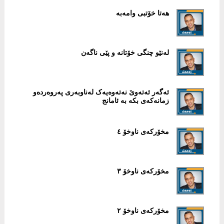
هەتا خۆتبی وامەبە
لەنێو چنگی خۆتانە و پێی ناگەن
ئەگەر ئەتەوێ نەتەوەیەک لەناوبەری پەروەردەو
زمانەکەی بکە بە ئامانج
مخۆرکەی ناوخۆ ٤
مخۆرکەی ناوخۆ ٣
مخۆرکەی ناوخۆ ٢