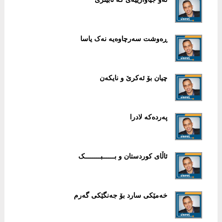
ڕەوشت سەرچاوەیە نەک یاسا
چیان بۆ ئەکرێ و نایکەن
پەردەکە لادرا
ئاڵای کوردستان و بــــــبــــــــک
خەمێکی سارد بۆ جەنگێكی گەرم