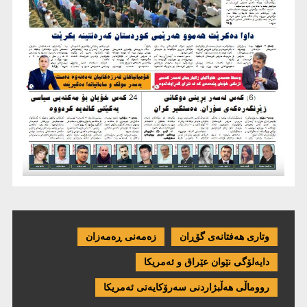
وتاری هەفتانەی گۆڕان
زەمەنی ڕەمەزان
دایەلۆگی نێوان عێراق و ئەمریكا
رووماڵی هەڵبژاردنی سەرۆکایەتی ئەمریکا