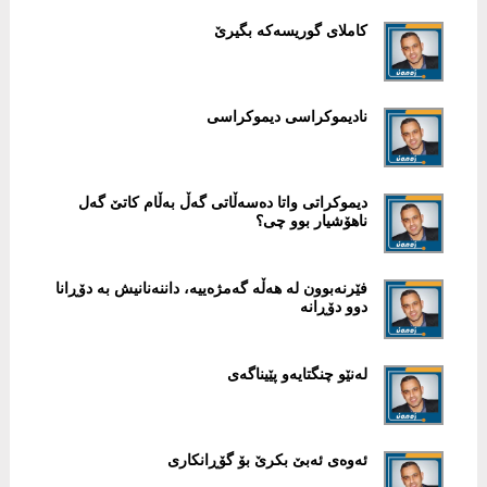
کاملای گوریسەکە بگیرێ
نادیموکراسی دیموکراسی
دیموکراتی واتا دەسەڵاتی گەڵ بەڵام کاتێ گەل
ناهۆشیار بوو چی؟
فێرنەبوون لە هەڵە گەمژەییە، داننەنانیش بە دۆڕانا
دوو دۆڕانە
لەنێو چنگتایەو پێیناگەی
ئەوەی ئەبێ بکرێ بۆ گۆڕانکاری