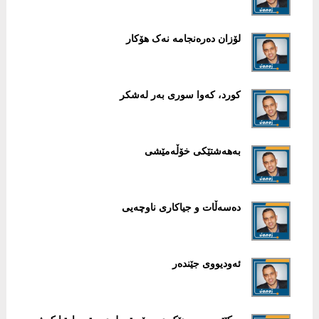
لۆزان دەرەنجامە نەک هۆکار
کورد، کەوا سوری بەر لەشکر
بەهەشتێکی خۆڵەمێشی
دەسەڵات و جیاکاری ناوچەیی
ئەودیووی جێندەر