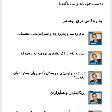
دەستی خۆیانایە و پێی ناگەن!
وتارەکانی تری نوسەر
مام-وەستا و پەروەردە و ستراتیژیەتی نیشتمانی
بیرتانە تۆم باراک نوێنەری ترەمپە لە ناوچەکە
ئایا ئێمە چاوەڕێی جووەکان بکەین یان وەکو ئەوان
بکەین؟
ڕێگایەکیتر بۆ هەڵبژاردن