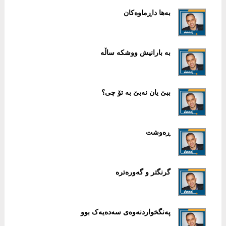
بەها داڕماوەکان
بە بارانیش ووشکە ساڵە
ببێ یان نەبێ بە تۆ چی؟
ڕەوشت
گرنگتر و گەورەترە
پەنگخواردنەوەی سەدەیەک بوو