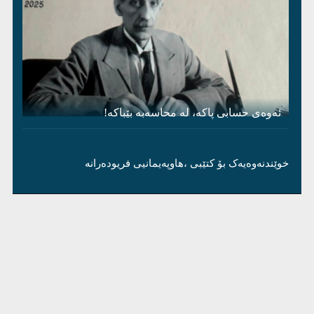
ئەوەی حسابی پاکە، لە محاسەبە بێباکە!
خوێندنەوەیەک بۆ کتێبی ،هاوپەیمانیی فریودەرانە