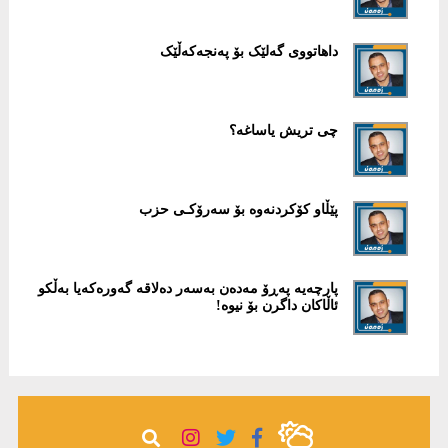
داهاتووی گەلێک بۆ پەنجەکەڵێک
چی تریش یاساغە؟
پێڵاو کۆکردنەوە بۆ سەرۆکـی حزب ​
پارچەیە پەڕۆ مەدەن بەسەر دەلاقە گەورەکەیا بەڵکو
ئاڵاکان داگرن بۆ نیوە!