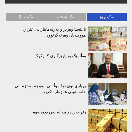
یەک ڕۆژ
یەک هەفتە
یەک مانگ
تا ئێستا وەزیر و پەرلەمانتارانی عێراق
مووچەیان وەرنەگرتووە
وەڵامێک بۆ پارێزگاری کەرکوک
بڕیاری نوێ درا مۆڵەتی بێموچە بەخزمەتی
خانەنشینی هەژمار ناکرێت
زێڕ بەردەوامە لە بەرزبووەنەوە