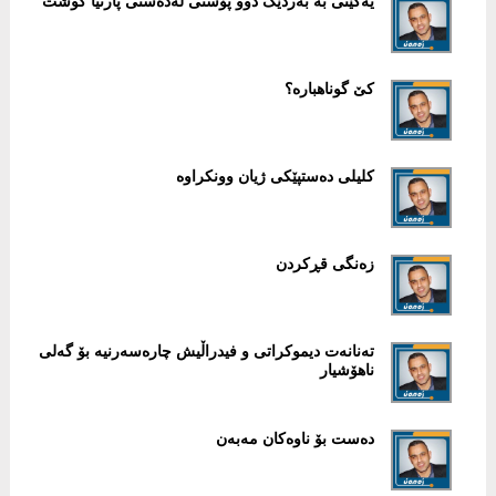
یەکێتی بە بەردێک دوو پۆستی لەدەستی پارتیا کوشت
کێ گوناهبارە؟
کلیلی دەستپێکی ژیان وونکراوە
زەنگی قڕکردن
تەنانەت دیموکراتی و فیدراڵیش چارەسەرنیە بۆ گەلی
ناهۆشیار
دەست بۆ ناوەکان مەبەن