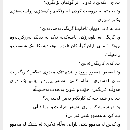
پ: چی بکەین تا ئەوانی تر گوێمان بۆ بگرن؟
و: بە متمانە دروست کردن لە ڕێگەی پاک-بێژی، ڕاست-بێژی
وکورت-بێژی.
پ: لە کاتی دووان ئاخاوتنا گرنگی بەچی بەین؟
و: گرنگی بە ناوەرۆکی باسەکەبە نەک بە دەنگ بەرزکردنەوە
چونکە "نمەی باران گوڵەکان ئاودارو بۆنخۆشەکا نەک شەست و
ڕەهێڵە".
پ: کەی کاریگەر ئەبین؟
و: لەسەر هەموو ڕووداو پێشهاتێک مەدوێ ئەگەر کاریگەریت
نەبێ لەسەری، بەڵام کاتێ لەسەر ڕووداو پێشهاتێک دوای
هەوڵبە کاریگەری خۆت و شوێن پەنجەت بەجێبهێڵە.
پ: ئەو شتە چیە کە کاریگەر ئەبین لەسەری؟
و: ئەو شتەیە کە زۆری لەسەر ئەزانیت و تیایا قاڵی.
پ: کێ لە هەموو شتێ ئەزانێ؟
و: کەس لە هەموو شتێ نازانێ بەڵام ئەکرێ لە شتێکا لە هەموو