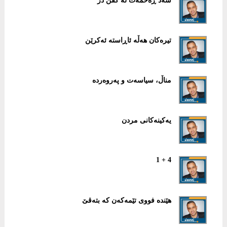
سەد ڕەحمەت لە کفن دز
تیرەکان هەڵە ئاڕاستە ئەکرێن
مناڵ، سیاسەت و پەروەردە
یەکینەکانی مردن
4 + 1
ھێندە فووی تێمەکەن کە بتەقێ