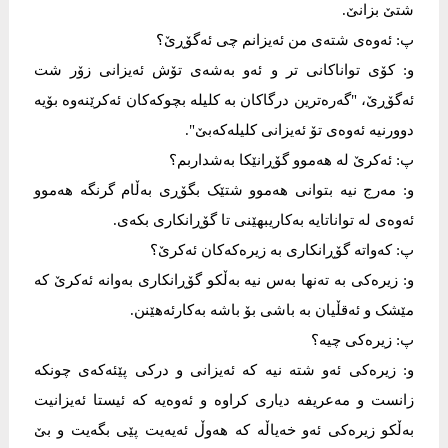
شتێ بزانێ.
پ: ئەوەی شتەی من ئەیزانم چی ئەگۆڕێ؟
و: کۆی تواناکانی تر و ئەو بەشەی تۆش ئەیزانی زۆر شت
ئەگۆڕێ، "گەرەترین درگاکان بە کلیلە بچوکەکان ئەکرێنەوە بۆیە
دوورنیە ئەوەی تۆ ئەیزانی کلیلەکەبێ".
پ: ئەکرێ لە هەموو گۆڕانێکا بەشداربم؟
و: مەرج نیە بتوانی هەموو شتێک بگۆڕی بەڵام گرنگە هەموو
ئەوەی لە تواناتایە بەکاریبهێنی تا گۆڕانکاری بکەی.
پ: کەواتە گۆڕانکاری بە زیرەکەکان ئەکرێ؟
و: زیرەکی بە تەنها بەس نیە بەڵکو گۆڕانکاری بەوانە ئەکرێ کە
مێشک و ئەقڵیان بە باشی بۆ باشە بەکارئەهێنن.
پ: زیرەکی چیە؟
و: زیرەکی ئەو شتە نیە کە ئەیزانی و درکی پێئەکەی چونکە
زانست و مەعریفە دیاری کراوە و ئەوەیە کە ئیستا ئەیزانیت
بەڵکو زیرەکی ئەو خەیاڵە کە هەوڵ ئەیەیت پێی بگەیت و بێ