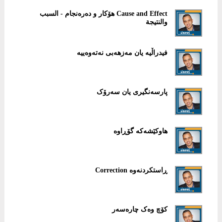
Cause and Effect هۆکار و دەرەنجام - السبب
والنتيجة
فیدراڵیە یان مەزهەبی نەتەوەییە
پارسەنگیری یان سەرۆک
هاوکێشەکە گۆڕاوە
ڕاستکردنەوە Correction
کۆچ وەک چارەسەر