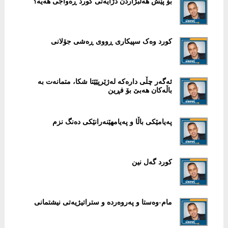
بۆ پێش هەڵبژاردن دژایەتی کورد ڕەواجی هەیە؟
کورد وەک سپیکاری ڕووی ڕەشی جۆلانی
ئەگەر چڵی دارەکە لەژێرپێێتا شکا، متمانەت بە
باڵەکان هەبێ بۆ فڕین
پەیامێکی باڵا و پەیامهێنەرانێکی دەنگ نزم
کورد گەل نین
مام-وەستا و پەروەردە و ستراتیژیەتی نیشتمانی