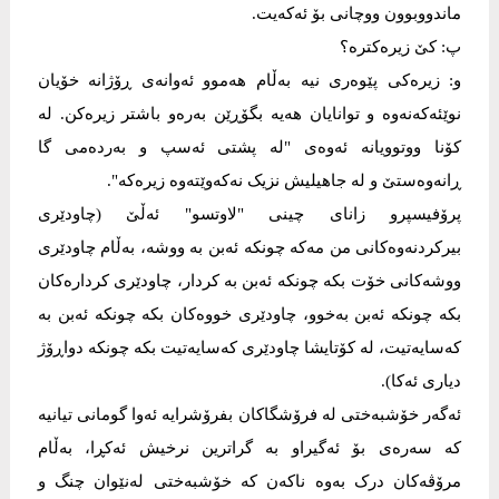
ماندووبوون ووچانی بۆ ئەکەیت.
پ: کێ زیرەکترە؟
و: زیرەکی پێوەری نیە بەڵام هەموو ئەوانەی ڕۆژانە خۆیان
نوێئەکەنەوە و توانایان هەیە بگۆڕێن بەرەو باشتر زیرەکن. لە
کۆنا ووتوویانە ئەوەی "لە پشتی ئەسپ و بەردەمی گا
ڕانەوەستێ و لە جاهیلیش نزیک نەکەوێتەوە زیرەکە".
پرۆفیسپرو زانای چینی "لاوتسو" ئەڵێ (چاودێری
بیرکردنەوەکانی من مەکە چونکە ئەبن بە ووشە، بەڵام چاودێری
ووشەکانی خۆت بکە چونکە ئەبن بە کردار، چاودێری کردارەکان
بکە چونکە ئەبن بەخوو، چاودێری خووەکان بکە چونکە ئەبن بە
کەسایەتیت، لە کۆتایشا چاودێری کەسایەتیت بکە چونکە دواڕۆژ
دیاری ئەکا).
ئەگەر خۆشبەختی لە فرۆشگاکان بفرۆشرایە ئەوا گومانی تیانیە
کە سەرەی بۆ ئەگیراو بە گراترین نرخیش ئەکڕا، بەڵام
مرۆڤەکان درک بەوە ناکەن کە خۆشبەختی لەنێوان چنگ و