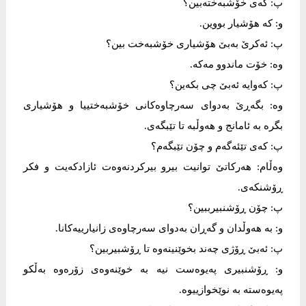
پ: کەی خۆشبەختەبین؟
و: کە هۆشیار بووین.
پ: ئەکرێ بەبێ هۆشیاری خۆشبەخت بین؟
وە: خۆت ماندوو مەکە.
پ: کەوایە ئەبێ چی بکەین؟
وە: بگەڕێ بەدوای سەرچاوەکانی خۆشبەختییا و هۆشیاری
بگرە بە ئامانج و هەوڵبە تا تێبگەی.
پ: کەی تێئەگەم و چۆن تێبگەم؟
وەڵام: هەرکاتێ توانیت بیرو بیرکردنەوەت ئازادکەیت و فکر
ڕۆشنکەی.
پ: چۆن ڕۆشنبیرببین؟
و: بە هەوڵدان و گەڕان بەدوای سەرچاوەی زانیارییەکانا.
پ: ئەبێ ڕۆژی چەند بخوێنینەوە تا ڕۆشبیربین؟
و: ڕۆشنبیری پەیوەست نیە بە خوێنەوەی زۆرەوە بەڵکو
پەیوەستە بە نوێخوازییوە.