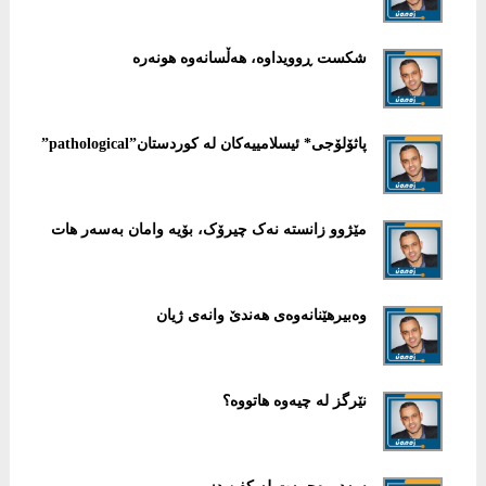
شکست ڕوویداوە، هەڵسانەوە هونەرە
پاثۆلۆجی* ئیسلامییەکان لە کوردستان”pathological”
مێژوو زانستە نەک چیرۆک، بۆیە وامان بەسەر هات
وەبیرهێنانەوەی هەندێ وانەی ژیان
نێرگز له‌ چیه‌وه‌ هاتووه‌؟