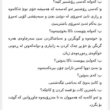
پ: کەواتە کەسی ڕۆشنبیر کێیە؟
و: کەسی ڕۆشنبیر ئەو کەسەیە کە هەمیشە خۆی نوێ ئەکاتەوە
و ڕازی نابێ ئەمڕۆی لە دوێنێ بچێ و سبەینێشی کۆپی ئەمڕۆ
بێ بەڵام ئەبێ ئەمڕۆی باشترینبێ.
پ: کەواتە پێویست ناکا بخوێنینەوە؟
و: خوێنەوە و گویگرتن و تەماشاکردن سێ سەرچاوەی هەرە
گرنگن بۆ خۆ پڕ چەک کردن بە زانیاری و دوانەکەوتن لە ڕەوتی
خوڵاوەی ڕەوڕەوەی ژیان.
پ: کەوابێ پیویست ناکا بدوێین؟
و: بەبێ دووا کەس نازانێ چۆن بیرەکەینەوە.
پ: کەی بدوێین؟
و: کاتێ بدوێ کە بەباشی تێگەشتبی.
پ: باشترین کات بۆ قسە کردن چ کاتێکە؟
و: ئەو کاتەیە کە هەمووان بە تا مەزرۆییەوە چاوڕوانبن کە گوێت
بۆ بگرن.