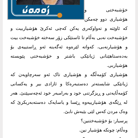
خۆشبەختی و
هۆشیاری دوو چەمکن
کە ئاوێتە و تەواوکەری یەکن کەچی ئەکرێ هۆشیاربیت و
خۆشبەخت نەبی بەڵام تا ئاستێکی زۆر سەختە خۆشبەخت بیت
و هۆشیارنەبی، کەواتە لێرەوە ئەگەینە ئەو ڕاستییەی بۆ
بەدەستاهێنانی ژیانێکی باشتر و خۆشبەختی پێویستە
هۆشیاربی.
هۆشیاری کۆمەڵگە و هۆشیاری تاک ئەو سەرچاویەن کە
ژیانێکی شایستەتر دەستبەرەکا و ئازادی بیر و یەکسانی
کۆمەڵایەتی و ڕیزگرتنی خود و بەرامبەر خود ئەچەسپێنێ. هەر
لە ڕێگەی هۆشیارییەوە ڕێسا و یاسایەک دەستەبەربکرێ کە
وەک مردن کەس لێی بێبەش نابێ.
پرسیار: بۆ خۆشبەختنین؟
وەڵام: چونکە هۆشیار نین.