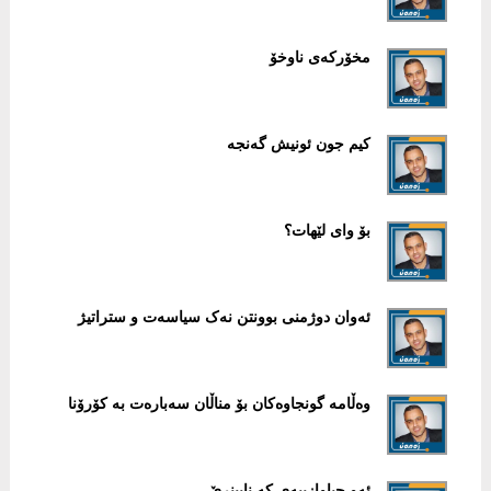
مخۆرکەی ناوخۆ
کیم جون ئونیش گەنجە
بۆ وای لێھات؟
ئەوان دوژمنی بوونتن نەک سیاسەت و ستراتیژ
وەڵامە گونجاوەکان بۆ مناڵان سەبارەت بە کۆرۆنا
ئەو جیاوازییەی کە نابینرێ