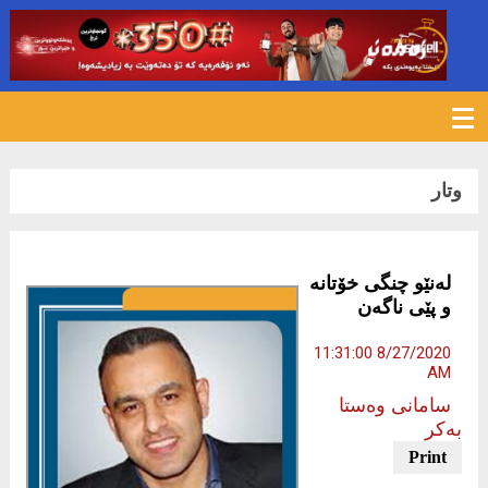
985
وتار
لەنێو چنگی خۆتانە
و پێی ناگەن
8/27/2020 11:31:00
AM
سامانی وەستا
بەکر