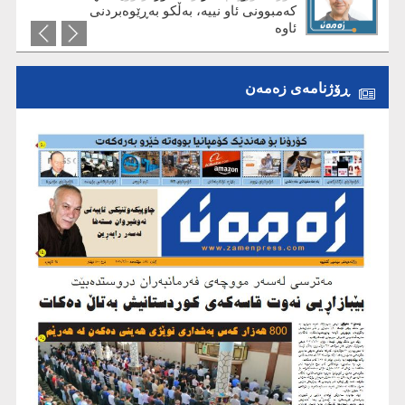
کەمبوونی ئاو نییە، بەڵکو بەڕێوەبردنی
ئاوە
ڕۆژنامەی زەمەن