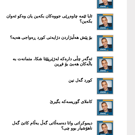
ئایا ئێمە چاوەڕێی جووەکان بکەین یان وەکو ئەوان
بکەین؟
بۆ پێش هەڵبژاردن دژایەتی کورد ڕەواجی هەیە؟
ئەگەر چڵی دارەکە لەژێرپێێتا شکا، متمانەت بە
باڵەکان هەبێ بۆ فڕین
کورد گەل نین
کاملای گوریسەکە بگیرێ
دیموکراتی واتا دەسەڵاتی گەڵ بەڵام کاتێ گەل
ناهۆشیار بوو چی؟