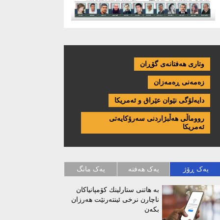
وتاری هەفتانەی گۆڕان
زەمەنی ڕەمەزان
دایەلۆگی نێوان عێراق و ئەمریكا
رووماڵی هەڵبژاردنی سەرۆکایەتی
ئەمریکا
یەک ڕۆژ
یەک هەفتە
یەک مانگ
بە هاتنی ستارلینك كۆمپانیاكان
ناچارن نرخی ئینتەرنێت هەرزان
بكەن