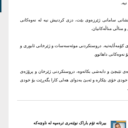
یە.
ێشانی سامانی ژێرزەوی بێت، دزی کردنیش نیە لە نەوەکانی
و مناڵی مناڵەکانیان.
ی کۆمەڵایەتیە. دروستکردنی موئەسەسات و ژێرخانی ئابوری و
 نەوەکانی داهاتوو.
ەی تێبچێ و دابەشی بکاتەوە، دروستکردنی ژێرخان و پرۆژەی
خودی خۆی بێکارە و ئەبێ بەدوای هەلی کارا بگەڕێت بۆ خودی
بیرتانە تۆم باراک نوێنەری ترەمپە لە ناوچەکە