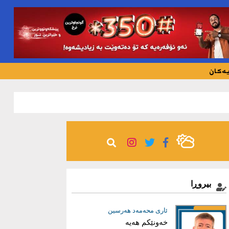
یەکان
767
بیروڕا
عیماد ئه‌حمه‌د
ئاری محەمەد هەرسین
خەونێکم هەیە
بریاری دروست؛ بناغەی