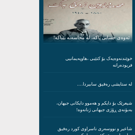
ئەوەی حسابی پاکە، لە محاسەبە بێباکە!
خوێندنەوەیەک بۆ کتێبی ،هاوپەیمانیی
فریودەرانە
لە ستایشی رەفیق سابیردا….
شیعرێک بۆ دایکم و ھەموو دایکانی جیھان،
بەبۆنەی ڕۆژی جیھانی ژنانەوە!
شاعیر و نووسەری ناسراوی کورد رەفیق