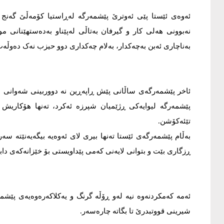
ئەوەی ئێستا پێی ئەوترێ پێشمەرگە لەڕاستیا کۆمەڵێ گەنج 
نەبوونی هەلی کار و گیرفان بەتاڵی لەپێناو بەدەستهێنانی مو
بەناچاری ئەبن بەچەکدار، بەلام چەکداری دوو حیزب نەک دەوڵەت
ئاخر پێشمەرگەی ساڵانی پێش ڕاپەڕین نە دووربینی شەوانی هە
پێشمەرگە لیوایەکی ڕژێمیان شپرزە ئەکرد، تەنها هۆکاریش ب
تێئەکۆشن.
بەڵام پێشمەرگەی ئێستا تەنها بیری لای ئەوەیە بیگەیەنێتە 
ڕزگاری بێت و بتوانی لایەنی کەمی پێداویستی بۆ خێزانەکەی داب
ئەمە کەمکردنەوە نیە لەو ڕۆڵە گرنگ و یەکلاکەرەوەیەی پێشمە
شیرینی قووتبدرێ تا بگاتە چارەسەر.