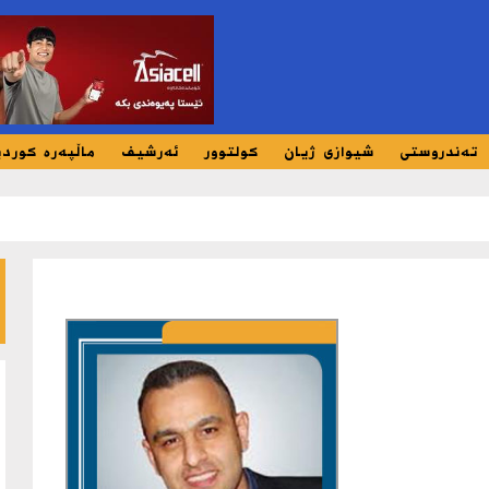
تەندروستی
شیوازی ژیان
کولتوور
ئەرشیف
ماڵپەرە کورد