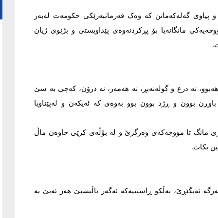
و پیاوی گەلەکەمانن کە وەک فەرمانبەرێکی حکومەت لەبەر
وچەیەکی مانگانەیا بۆ پڕکردنەوەی پێداویستی و بژێوی ژیان
.
بوو، نە درع و گولەنەبڕ، نە هەمەر، نە درۆن، کەچی بە سێ
اوڕن بوون و ڕژد بوون بوو بەوەی کە ئەیکەن و لەپێناویا
سەری مانگ تا مووچەکەی وەرگرێ و لە بۆڵەی کرێی خاوەن ماڵ
ین بکات.
رگە ئەیگێڕێ، بەڵکو ڕاستییەکە ئەگەر تاڵیشبێ هەر ئەبێ بە