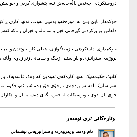
دروستکردنی چەندین باڵەخانەش نیە، پێشوازی کردن و خوانیش ن
حوکمدار نابێ ببێ بە موزەخەو پەمپی نەوت، تەنها کاری ڕاک
داهاتوو بۆ پڕکردنی گیرفانی خێڵ و بنەماڵە و خێزان و تاکە کەس 
حوکمداری دابینکردنی خزمەتگوازی، هەلی کار، خوێندن و بیمە
پرۆژەی ستراتیژی و پاراستنی ژینگە و سامانی ژێر زەوی وڵاتە بۆ
کاتێک حکومەتێک تەنها کارەکەی ئەوەبێ کە وەک قاسەیەک پار
هەر شارێک لەسەر بودجەی ناوخۆی خۆیبێت، ئەوا ئەو حکومەتە 
خۆی یان خۆی ناونوسبکات لە فەرمانگەی دەستبەتاڵ و بێکاران.
وتارەکانی تری نوسەر
مام-وەستا و پەروەردە و ستراتیژیەتی نیشتمانی