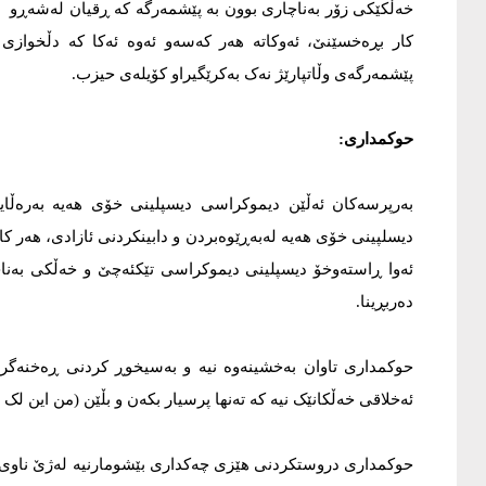
خەڵکێکی زۆر بەناچاری بوون بە پێشمەرگە کە ڕقیان لەشەڕو تف
کار بڕەخسێنێ، ئەوکاتە هەر کەسەو ئەوە ئەکا کە دڵخوازی 
پێشمەرگەی وڵاتپارێژ نەک بەکرێگیراو کۆیلەی حیزب.
حوکمداری:
بەرپرسەکان ئەڵێن دیموکراسی دیسپلینی خۆی هەیە بەرەڵایی
دیسلپینی خۆی هەیە لەبەڕێوەبردن و دابینکردنی ئازادی، هەر ک
ئەوا ڕاستەوخۆ دیسپلینی دیموکراسی تێکئەچێ و خەڵکی بەناچ
دەربڕینا.
حوکمداری تاوان بەخشینەوە نیە و بەسیخوڕ کردنی ڕەخنەگران
ئەخلاقی خەڵکانێک نیە کە تەنها پرسیار بکەن و بڵێن (من این لک 
حوکمداری دروستکردنی هێزی چەکداری بێشومارنیە لەژێ ناوی 