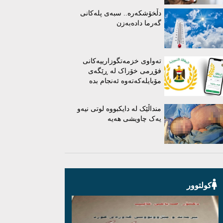
دڵخۆشکەرە.. سبەی پلەکانی
گەرما دادەبەزن
تەواوی خزمەتگوزارییەکانی
فۆڕمی خۆراک لە ڕێگەی
مۆبایلەکەتەوە ئەنجام بدە
منداڵێک لە دایکبووە لوتی نیەو
یەک چاویشی هەیە
کولتوور