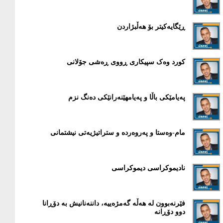
ڕێگایەکیتر بۆ هەڵبژاردن
کورد وەک سپیکاری ڕووی ڕەشی جۆلانی
پەیامێکی باڵا و پەیامهێنەرانێکی دەنگ نزم
مام-وەستا و پەروەردە و ستراتیژیەتی نیشتمانی
نادیموکراسی دیموکراسی
فێرنەبوون لە هەڵە گەمژەییە، داننەنانیش بە دۆڕانا
دوو دۆڕانە