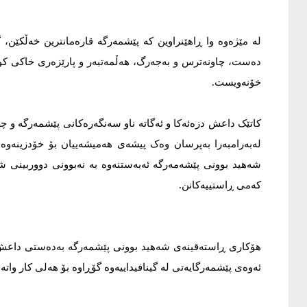
لە مێژەوە وا ڕاهێنراوین کە پێشمەرگە قارەمانترین خەڵکێن، 
دەست، چاونەترس و بەجەرگ، هەڵمەتبەر و پارێزەری خاکی ک
خۆنەویست.
کاتێک داعش دزەئەکا و ئەگاتە ناو سەنگەرەکانی پێشمەرگە و چە
لەبەرامبەرا بەپرسان وەک پیشەی هەمیشەییان بۆ خۆدزینەوە
شەهید بوونی پێشەمەرگە ئەبەستنەوە بە نەبوونی دووربینی شە
کەمی ڕاستییەکانن.
هۆکاری ڕاستەقینەی شەهید بوونی پێشمەرگە بەدەستی داعش بەپ
ئەوەی پێشمەرگایەتی لە گینافیداییەوە گۆڕاوە بۆ هەلی کار واتە 