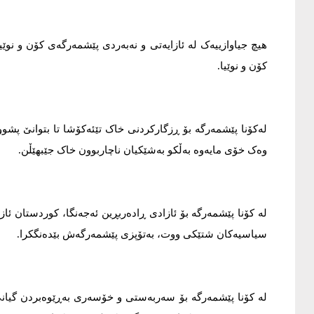
هیچ جیاوازییەک لە ئازایەتی و نەبەردی پێشمەرگەی کۆن و نوێی
کۆن و نوێیا.
لەکۆنا پێشمەرگە بۆ ڕزگارکردنی خاک تێئەکۆشا تا بتوانێ پشو
وەک خۆی مایەوە بەڵکو بەشێکیان ناچاربوون خاک جێبهێڵن.
لە کۆنا پێشمەرگە بۆ ئازادی ڕادەربڕین ئەجەنگا، کوردستان ئا
سیاسیەکان شتێکی ووت، بەتۆپزی پێشمەرگەش بێدەنگکرا.
لە کۆنا پێشمەرگە بۆ سەربەستی و خۆسەری بەڕێوەبردن گیان