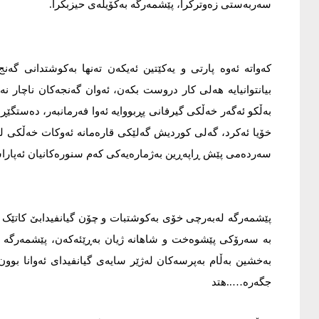
سەربەستی زەوترکرا، پێشمەرگە بەکۆیلەی حیزبکرا.
کەواتە ئەوە پارتی و یەکێتین ئەیکەن تەنها بەکوشتدانی گەن
بیانتوانیایە هەلی کار دروست بکەن، ئەوان گەنجەکان ناچار ن
بەڵکو ئەگەر خەڵکی گیرفانی پڕبووایە ئەوا فەرمانبەر، دەستگێڕ
خۆیا ئەکرد، گەلی کوردیش گەلێکی قارەمانە ئەوکات خەڵکی لە
سەردەمی پێش ڕاپەڕین بەژمارەیەکی کەم سنورەکانیان ئەپار
پێشمەرگە لەبەرچی خۆی بەکوشتبات و چۆن گیانفیدابێ کاتێک ئە
بە سەرۆکی پێشوەخت و شاهانە ژیان بەڕێئەکەن، پێشمەرگە لەب
بەخشین بەڵام بەپرسەکان لەژێر سایەی گیانفیدای ئەوانا بوون
جگەرە…..هتد