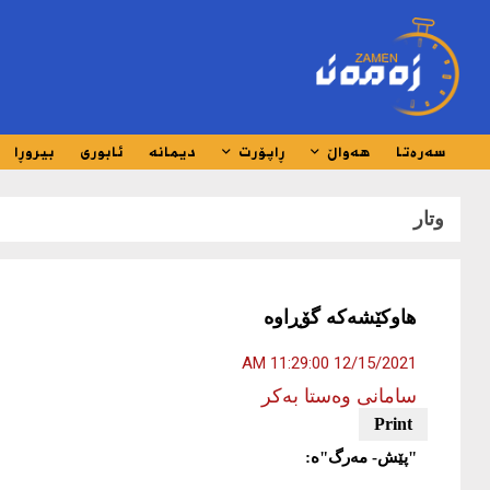
سەرەتا
هەواڵ
ڕاپۆرت
دیمانە
ئابوری
بیروڕا
وتار
هاوکێشەکە گۆڕاوە
12/15/2021 11:29:00 AM
سامانی وەستا بەکر
"پێش- مەرگ"ە: