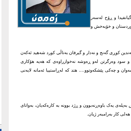
گیانفیدا و ڕۆح لەسەر
وردستان و خۆبەخش و
ندین کوڕی گەنج و نەدار و گیرفان بەتاڵی کورد شەهید ئەکەن
 و سود وەرگرتن لەو ڕەوشە نەخوازراوەی کە هەیە هۆکاری
وان و چەکی پێشکەوتوو…. هتد کە لەڕاستییا ئەمانە لایەنی
لەی یەک باوەڕنەبوون و ڕژد بوونە بە کارەکەیان، بەواتای
هەلی کار بەرامبەر ژیان.