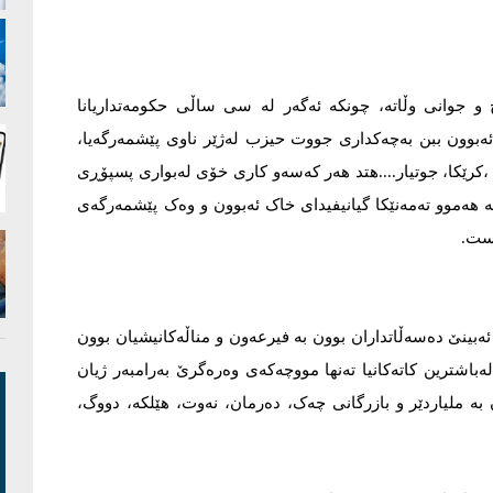
ج و جوانی وڵاتە، چونکە ئەگەر لە سی ساڵی حکومەتداریانا
ەئەبوون ببن بەچەکداری جووت حیزب لەژێر ناوی پێشمەرگەیا،
 ،کرێکا، جوتیار....هتد هەر کەسەو کاری خۆی لەبواری پسپۆڕی
 هەموو تەمەنێکا گیانیفیدای خاک ئەبوون و وەک پێشمەرگەی
است.
بینێ دەسەڵاتداران بوون بە فیرعەون و مناڵەکانیشیان بوون
اشترین کاتەکانیا تەنها مووچەکەی وەرەگرێ بەرامبەر ژیان
 بە ملیاردێر و بازرگانی چەک، دەرمان، نەوت، هێلکە، دووگ،