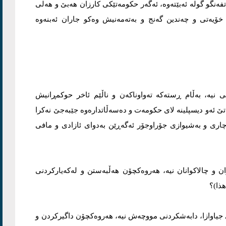
ەنگو گولە ئەبێتەوە، ئەگەر حکومەتێکی کارزان هەبێ و هەلی
خۆیەتی و چەندین گەنج و بەتەمەنیش وەکو جاران ئەبنەوە
 نیە، بەڵام ڕستەکە تەواوناکەن و ناڵێم ئاخر حوکمڕانیش
اتێ ئەو دیسپلینە لای حکومەت و دەسەڵاتدارەوە جێبەجێ نەکرا
اری و بەشیوازی جۆراوجۆر ئەگەڕێن بەدوای ئازادی و مافی
 و چالاکوانان نیە، هەروەکچۆن هەڵبەستن و لەکەیارکردنی
هذا)؟
جیاوازا، دابەشکردنی مووچەش نیە، هەروەکچۆن داگیرکردن و