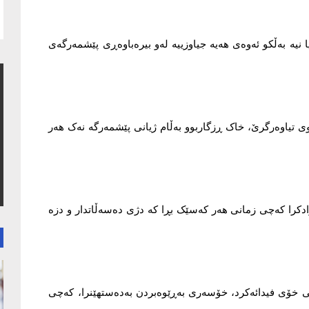
ا نیە بەڵکو ئەوەی هەیە جیاوزییە لەو بیرەباوەڕی پێشمەرگەی
وی تیاوەرگرێ، خاک ڕزگاربوو بەڵام ژیانی پێشمەرگە نەک هەر
زادکرا کەچی زمانی هەر کەسێک بڕا کە دژی دەسەڵاتدار و دزە
ی خۆی فیدائەکرد، خۆسەری بەڕێوەبردن بەدەستهێنرا، کەچی