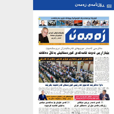
ڕۆژنامەی زەمەن