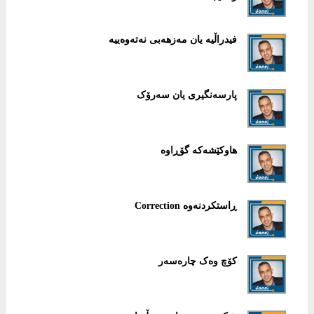
فیدراڵیە یان مەزهەبی نەتەوەییە
پارسەنگیری یان سەرۆک
هاوکێشەکە گۆڕاوە
ڕاستکردنەوە Correction
کۆچ وەک چارەسەر