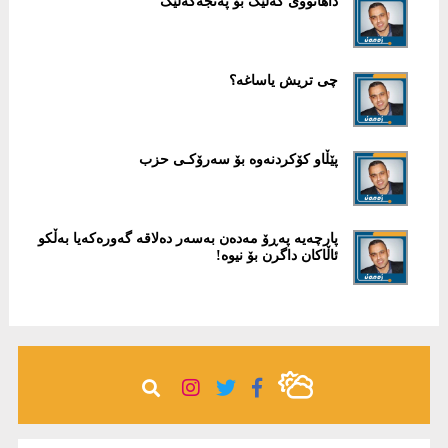
داهاتووی گەلێک بۆ پەنجەکەڵێک
چی تریش یاساغە؟
پێڵاو کۆکردنەوە بۆ سەرۆکـی حزب ​
پارچەیە پەڕۆ مەدەن بەسەر دەلاقە گەورەکەیا بەڵکو
ئاڵاکان داگرن بۆ نیوە!