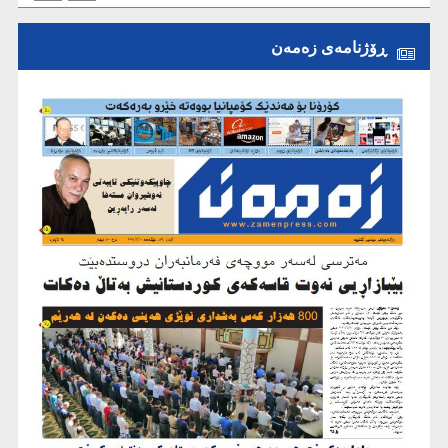
ڕۆژنامەی زەمەن