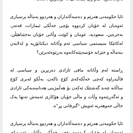
ئایا حکومەتی هەرێم و دەسەڵاتداران و هەردوو بەماڵە پرسیاری
ئەوەیان لە خۆیان کردووە بۆچی خەڵکی ئیمارات، قەتەر،
بەحرەین، سعودیە، عومان و کوێت وڵاتی خۆیان بەجێناهێڵن،
لەکاتێکا سیستمی سیاسی ئەم وڵاتانە دیکتاتۆریە و لەلایەن
بنەماڵە و خێزانە خۆسەپێنەکانەوە بەڕێوەئەبرێن؟
ڕاستە لەم وڵاتانە مافی ئازادی دەربڕین و سیاسی لە
قاڵبدراوە کەچی خەڵکەکەی کۆچ ناکەن، بەڵکو لەبری کۆچ
ساڵانە چەند گەشتێک ئەکەن بۆ هەڵمژینی هەناسەیەکی ئازادی
و ئەگەڕێنەوە وڵات و ماڵی خۆیان هۆکاری ئەمەش تەنها یەک
خاڵی جەوهەریە ئەویش “گیرفانی پڕ”ە.
ئایا حکومەتی هەرێم و دەسەڵاتداران و هەردوو بەماڵە پرسیاری
ئەوەیان لە خۆیان کردووە بۆچی خەڵکی وڵاتانی ئەوروپای