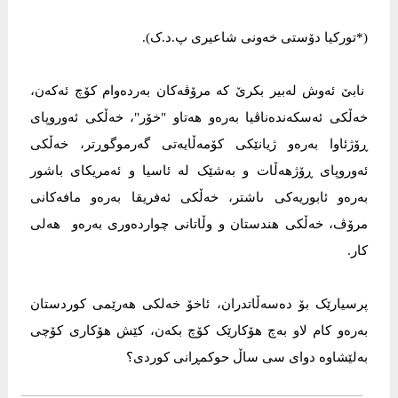
(*تورکیا دۆستی خەونی شاعیری پ.د.ک).
نابێ ئەوش لەبیر بکرێ کە مرۆڤەکان بەردەوام کۆچ ئەکەن،
خەڵکی ئەسکەندەناڤیا بەرەو هەتاو "خۆر"، خەڵکی ئەوروپای
ڕۆژئاوا بەرەو ژیانێکی کۆمەڵایەتی گەرموگوڕتر، خەڵکی
ئەوروپای ڕۆژهەڵات و بەشێک لە ئاسیا و ئەمریکای باشور
بەرەو ئابوریەکی ىاشتر، خەڵکی ئەفریقا بەرەو مافەکانی
مرۆڤ، خەڵکی هندستان و وڵاتانی چواردەوری بەرەو هەلی
کار.
پرسیارێک بۆ دەسەڵاتدران، ئاخۆ خەلكی هەرێمی کوردستان
بەرەو کام لاو بەچ هۆکارێک کۆچ بکەن، کێش هۆکاری کۆچی
بەلێشاوە دوای سی ساڵ حوکمڕانی کوردی؟