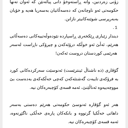
زۆنی زەردنین، واتە ڕاستەوخۆ دانی پیائەنێن کە ئەوان تەنها
حکومەتی ئەو ناوچانەن کە دەسەڵاتیان بەسەریا هەیە و خۆیان
بەبەرپرسی شوێنەکانیتر نازانن.
１.
دیندار زێباری ڕێکخەری ڕاسپاردە نێودەوڵەتییەکانی دەسەڵاتی
هەرێم، ئەڵێ ئەو خوڵکە درۆئەکەن و چیرۆکی ناڕاست لەسەر
هەرێمی کوردستان دروست ئەکەن!
گۆڤاری (ذە ناشناڵ ئینترێست) ئەنوسێت سەرکردەکانی کورد
بە فرۆکەی تایبەت گەشتئەکەن کەچی خەڵکەکەی بەدەست بێ
مووچەییەوە ئەناڵێنێ، ئەمە قسەی کۆچبەرەکان نیە.
هەر ئەو گۆڤارە ئەنوسێ حکومەتی هەرێم دەستی بەسەر
داهاتی خەڵکیا گرتووە و بانکەکان پارەی خەڵکی ناگێڕنەوە،
ئەمە قسەی کۆچبەرەکان نیە.