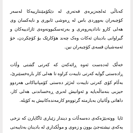
کەناڵی ئەلجەزیرەی قەتەری لە دێکۆمێنتارییەکا لەسەر
کۆچبەران بەووردی باس لە ڕەوشی ئابوری و نایەکسان وی
هەلی کارو نادادپەروەری و بەرتەسکبوونەوەی ئازادییەکان و
گیراوانی بادینان ئەکات وەک چەند هۆکارێک بۆ کۆچکردن، خۆ
ئەمەشیان قسەی کۆچبەران نین.
خەڵک لەدەست ئەوە ڕائەکەن کە کەرتی گشتی وڵات
ڕادەستی گوایە کەرتی تایبەت کراوە تا هەلی کار بارەخسێنرێ،
بەڵام کۆی کەرتی تایبەت لەژێر دەستی کۆمپانیاکانی هەردوو
حیزبی بنەماڵەیایە و ئەوانیش لەبری ڕەخساندنی هەلی کار،
داهاتی وڵاتیان بەبارمتە گرتووەو کارمەندەکانیش بە کۆیلە.
ئایا ووتەبێژەکەی دەسەڵات و دیندار زێباری ئاگایارن کە نزخی
یەکەی نیشتەجێ بوون و زەوی و موڵکداری لە بادینان بەتایبەتی