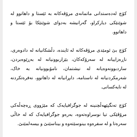
کۆچ لەدەستدانی ماتمانەی مرۆڤەکانە بە ئێستا و داهاتوو لە
شوێنێکی دیارکراو، گەرانیشە بەدوای شوێنێکا بۆ ئێستا و
داهاتوو.
کۆچ بێ ئومێدی مرۆڤەکانە لە ئایندە، دڵشکانیانە لە دادوەری،
ناڕەزاییانە لە سەرۆکەکان، بێزاربوونیانە لە بەڕێوەبردن،
ساردبوونەوەیانە لە نیشتمان، نامۆبوونیانە بە خاک،
شەرمکردنیانە لە ناسنامە، دابڕانیانە لە داهاتوو، نەفرەتکردنە
لە نایەکسانی.
کۆچ تەنگپێهەڵچنینە لە جوگرافیایەک کە مێژووی ڕەچەڵەکی
مرۆڤێکی تیا نوسراوەتەوە، بەرەو جوگرافیایەک کە لە خاڵی
سەرەتا و لە سفرەوە بینوسێتەوە و بیناسێنێ و بیسەلمێنێ.