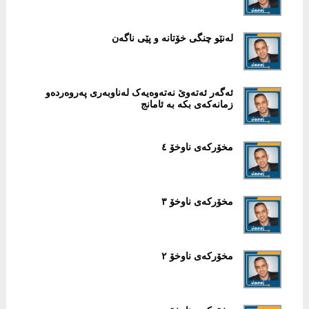
لەنێو چنگی خۆتانە و پێی ناگەن
ئەگەر ئەتەوێ نەتەوەیەک لەناوبەری پەروەردەو
زمانەکەی بکە بە ئامانج
مخۆرکەی ناوخۆ ٤
مخۆرکەی ناوخۆ ٣
مخۆرکەی ناوخۆ ٢