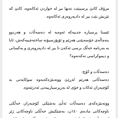
مرۆڤ کاتێ برسیبێت تەنها بیر لە خواردن ئەکاتەوە، کاتێ کە
تێریش بێت بیر لە دادپەروەری ئەکاتەوە.
ئێستا پرسیارە جدییەکە ئەوەیە لە دەسەڵات و هەردوو
بنەماڵەی خۆسەپێنی هەرێم و ئۆپۆزسیۆنە ساختەچییەکەش، ئایا
بە بەرنامە خەڵک برسی ئەکەن تا بیر لە دادپەروەری و یەکسانی
و دیموکراسی نەکەنەوە؟
دەسەڵات و کۆچ:
دەسەڵاتی هەرێم لەڕێێ ووتەبێژەکەیەوە سوکایەتی بە
کۆچبەران ئەکات و خۆی لە بەرپرسیارییەتی ئەدزێتەوە.
ووتەبێژەکەی دەسەڵات ئەڵێ بەشێکی کۆچبەران خەڵکی
ناوچەکانی مادەی ١٤٠ن، بەشێکیش خەڵکی ناوچەکانی ژێر