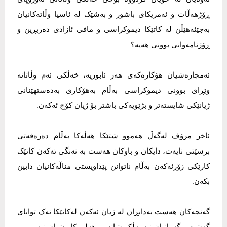
ڕۆژهەڵات و ئەمریکای باشور و بەشێک لە ئاسیا وڵاتەکانیان
بەجێئەهێڵن لە کاتێکا دیموکراسی و مافی ئازادی دەربڕین و
ڕۆژنامەوانی بوونی هەیە؟
ئەمجارەشیان هۆکارەکەی هەر ئابوریە، خەڵکی ئەم وڵاتانە
وێڕای بوونی دیموکراسی بەڵام بەهۆکاری بەدەستهێنانی
ژیانێکی شایستەتر و بژێویەکی باشتر بۆ ژیان کۆچ ئەکەن.
ئاخر مرۆڤ لەگەڵ هەموو شتێکا هەڵەکا بەڵام دەرەقەتی
برسێتی نایەت، دایکان و باوکان هەست بە نەنگی ئەکەن کاتێک
کارێکی زۆرئەکەن بەڵام ناتوانن پێداویستی مناڵەکانیان دابین
بکەن.
گەنجەکان هەست بەدابڕان لە ژیان ئەکەن لەکاتێکا نەک توانای