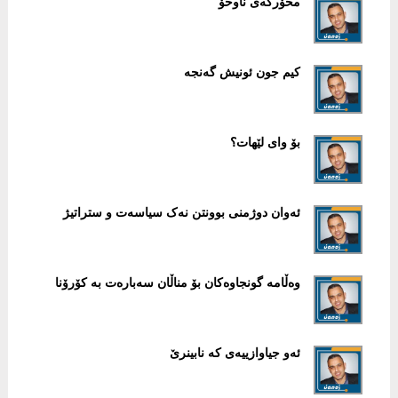
مخۆرکەی ناوخۆ
کیم جون ئونیش گەنجە
بۆ وای لێھات؟
ئەوان دوژمنی بوونتن نەک سیاسەت و ستراتیژ
وەڵامە گونجاوەکان بۆ مناڵان سەبارەت بە کۆرۆنا
ئەو جیاوازییەی کە نابینرێ