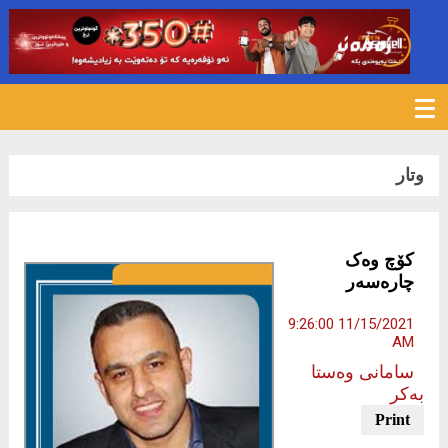
1167
وتار
کۆچ وەک
چارەسەر
11/15/2021 9:26:00
AM
سامانی وەستا
بەکر