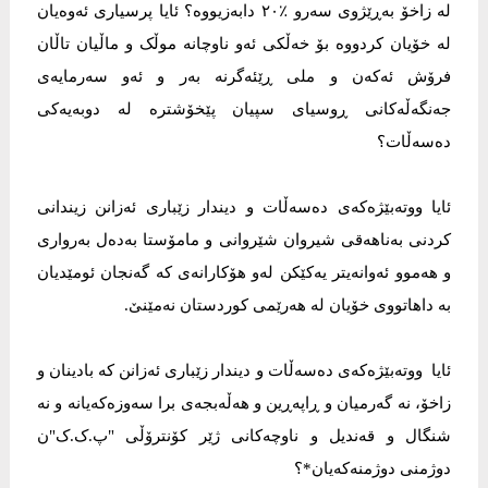
لە زاخۆ بەڕێژوی سەرو ٪٢٠ دابەزیووە؟ ئایا پرسیاری ئەوەیان
لە خۆیان کردووە بۆ خەڵکی ئەو ناوچانە موڵک و ماڵیان تاڵان
فرۆش ئەکەن و ملی ڕێئەگرنە بەر و ئەو سەرمایەی
جەنگەڵەکانی ڕوسیای سپیان پێخۆشترە لە دوبەیەکی
دەسەڵات؟
ئایا ووتەبێژەکەی دەسەڵات و دیندار زێباری ئەزانن زیندانی
کردنی بەناهەقی شیروان شێروانی و مامۆستا بەدەل بەرواری
و هەموو ئەوانەیتر یەکێکن لەو هۆکارانەی کە گەنجان ئومێدیان
بە داهاتووی خۆیان لە هەرێمی کوردستان نەمێنێ.
ئایا ووتەبێژەکەی دەسەڵات و دیندار زێباری ئەزانن کە بادینان و
زاخۆ، نە گەرمیان و ڕاپەڕین و هەڵەبجەی برا سەوزەکەیانە و نە
شنگال و قەندیل و ناوچەکانی ژێر کۆنترۆڵی "پ.ک.ک"ن
دوژمنی دوژمنەکەیان*؟