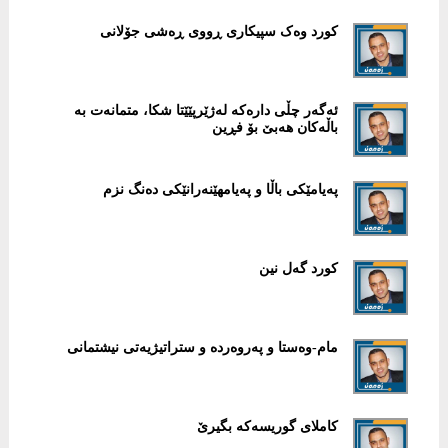
کورد وەک سپیکاری ڕووی ڕەشی جۆلانی
ئەگەر چڵی دارەکە لەژێرپێێتا شکا، متمانەت بە
باڵەکان هەبێ بۆ فڕین
پەیامێکی باڵا و پەیامهێنەرانێکی دەنگ نزم
کورد گەل نین
مام-وەستا و پەروەردە و ستراتیژیەتی نیشتمانی
کاملای گوریسەکە بگیرێ