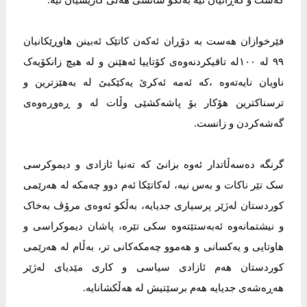
گەشت و گەڕانیان نیە بەڵکو شانسی هەلی کاریشیان نیە.
فێرخوازان هەست بە دۆڕان ئەکەن کاتێک ئەبینن هاوڕێکانیان
٩٩ لە ١٠٠لە تاقیکردنەوەی کۆتاییا ئەهێنن و لە هیچ زانکۆیەک
ناویان نایەتەوە ،کە ئەمە ئەکرێ یەکێکبێ لە بەهێزترین و
ترسناکترین هۆکار بۆ پاشەکشێی وڵات لە و ڕەوڕەوەی
گەشەکردن و زانست.
گرنگە دەسەڵاتدار ئەوە بزانێ کە تەنیا ئازادی و دیموکرسی
سک تێر ناکات و بەس نیە، لەکاتێکا ئەم دوو چەمکە لە هەرێمی
کوردستان لەژێر پرسیاری جدیایە، بەڵکو ئەوەی مرۆڤ بەخاک
و نیشتمانەوە ئەبەستێتەوە سکی تێرە، پاشان دیموکراسی و
هاوتایی و یەکسانی و هەموو چەمکەکانی تر، بەڵام لە هەرێمی
کوردستان هەم ئازادی سیاسی و کاری مێدیای لەژێر
هەڕەشەی جدیایە هەم برسێتیش لە هەڵکشانایە.