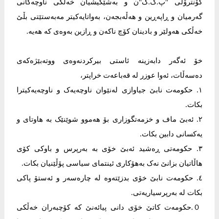
کۆنترۆڵی "پ.ک.ک"ن و بەشێکیشیان خەڵکی ناوچەکانی
گەرمیان و ڕاپەڕین و هەڵەبجەن، بەواتایەکیتر مەبەستێتی بڵێ
خەڵکی هەولێر و بادینان کۆچ ناکەن و ڕازین بەوەی کە هەیە.
خۆ ئەگەر دابەزینە ئاستی بیرکردنەوەی ووتەبێژەکەی
دەسەڵات، ئەوا عوزر لە قەباعەت خراپتر،
١. حکومەت نابێ جیاوازی لەنێوان ناوچەیەک و ناوچەیەکیترا
بکات.
٢. ئەبێ ماف و خزمەتگوزاری بۆ هەموو شوێنێک بە هاوتای و
یەکسانی دابین بکات.
٣. حکومەتی ڕەشید ئەبێ خۆی بە بەرپرس و باوکی کۆی
هاڵاتیان بزانێ نەک بەهۆکاری ئینتمای سیاسی پۆڵێنیان بکات.
٤. حکومەت نابێ خۆی بدزێتەوە لە چارەسەر و ئەستۆ پاکی
بکات لە بەرپرسیاریەتی.
０.حکومەت کاتێ خۆی دانی پیائەنێ کە کۆچبەران خەڵکی