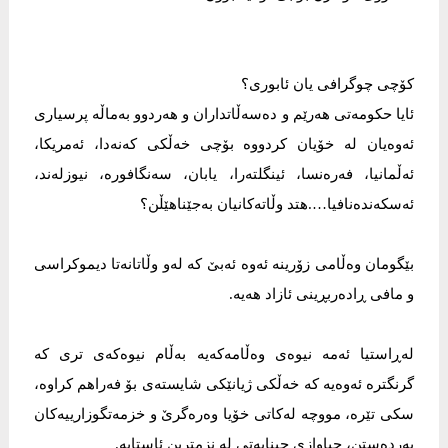
کۆچی چوگرافی یان ئابوری؟
ئایا حکومەتی هەرێم و دەسەڵاتداران و هەردوو بەماڵە پرسیاری
ئەوەیان لە خۆیان کردووە بۆچی خەڵکی کەنەدا، ئەمریکا،
ئەڵمانیا، فەرەنسا، ئینگلتەرا، یابان، سەنگافورە، نیوزلەند،
ئەسکەندەنافیا….هتد وڵاتەکانیان بەجێناهێڵن؟
بێگومان وەڵامی زۆرینە ئەوە ئەبێ کە لەو وڵاتانەتا دیموکراسی
و مافی ڕادەربڕینی ئازاد هەیە.
لەڕاستیا ئەمە نیوەی وەڵامەکەیە بەڵام نیوەکەی تری کە
گرنگترە ئەوەیە کە خەڵکی ژیانێکی شایستەی بۆ فەراهم کراوە،
سکی تێرە، مووچە لەکاتی خۆیا وەرەگرێ و خزمەتگوزارییەکان
بەردەستن، جیاوازی چینایەتی لە نزمترین ئاستایە.