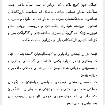
خەڵک چۆن کۆچ ناکەن کە زیاتر لە سی ساڵە باجی چەند
ساڵێکی بەناو خەباتی شاخی بەشێک لە سیاسیە بازرگانەکان
ئەیاتەوە، بەشێکیشیان بەرهەمی بەناو خەباتی باوک و باپیریان
ئەخۆن، بوونەتە هۆکاری پێگەیاندن و دروست بوونی بەناو
ئۆپۆزسیۆنێک کە گڕوگاڵ بەدزی ساختەچێتی و گاگۆڵکێ بەرەو
کۆڵانە نادیارو تاریکەکانی پارەی دزراوی میلەت بکات.
ئێستاش ڕەوشتی ڕامیاری و کۆمەڵایەتیان گەشتۆتە ئاستێک
کە یەکتری ژەهر خوارد بکەن، تا تەمەنی گەندەڵی و دزی و
خۆسەپێنی و ژیانی شاهانەیەن لەسەر شانی خەڵکی مافخوراو
درێژە پێبەن.
کە ئەمە ڕەوشتی نوخبەی سیاسی میلەتێکبێت بێگومان
خەڵکی متمانەی نامێني و لە شوێنێکی تر بەدوای ژیانا ئەگەڕێ
،کە دڵنیابێ لە خواردنەوەی قومێ ئاو یان پارویەک نان
بەدڵنیایی و بەبێ ترس.