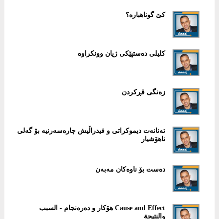
کێ گوناهبارە؟
کلیلی دەستپێکی ژیان وونکراوە
زەنگی قڕکردن
تەنانەت دیموکراتی و فیدراڵیش چارەسەرنیە بۆ گەلی
ناهۆشیار
دەست بۆ ناوەکان مەبەن
Cause and Effect هۆکار و دەرەنجام - السبب
والنتيجة