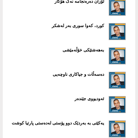
لۆزان دەرەنجامە نەک هۆکار
کورد، کەوا سوری بەر لەشکر
بەهەشتێکی خۆڵەمێشی
دەسەڵات و جیاکاری ناوچەیی
ئەودیووی جێندەر
یەکێتی بە بەردێک دوو پۆستی لەدەستی پارتیا کوشت