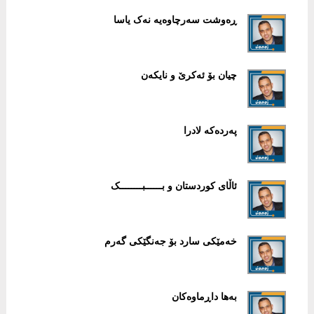
ڕەوشت سەرچاوەیە نەک یاسا
چیان بۆ ئەکرێ و نایکەن
پەردەکە لادرا
ئاڵای کوردستان و بــــــبــــــــک
خەمێکی سارد بۆ جەنگێكی گەرم
بەها داڕماوەکان