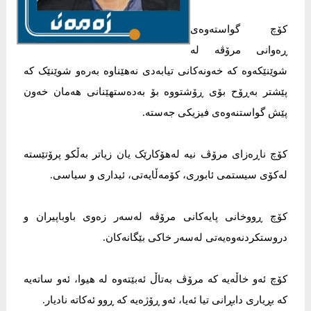
کۆچ گواستەوەی
ڕەوانی مرۆڤە لە
شوێنێکەوە کە خەونەکانی تیابەدی نەهێناوە بەرەو شوێنێک کە
پێشتر بەڕۆح بۆی ڕۆشتووە بۆ بەدەستهێنانی هەمان خەون
پێش گواستنەوەی فیزیکی جەستە.
کۆچ ناڕەزای مرۆڤ نیە لەهۆکارێک یان زیاتر بەڵکو پرۆتێستە
لەکۆی سیستمی ئابوری، کۆمەڵایەتی، ئیداری و سیاسی.
کۆچ ڕووخانی پایەکانی مرۆڤە لەسەر زەوی باوباپیران و
دروستکردنەوەیەتی لەسەر خاکی بێگانەکان.
کۆچ ئەو خاڵەیە کە مرۆڤ بەتاڵ ئەبێتەوە لە هیوا، ئەو ساتەیە
کە بڕیاری دابڕانی تیا ئەیا، ئەو ڕۆژەیە کە ڕوو ئەکاتە نادیار.