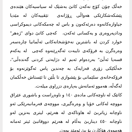
خەڵک چۆن کۆچ نەکەن کاتێ بەشێک لە سیاسیەکان هێندەی
پێشکەشکارێکی هەواڵی ڕۆژانەی تێڤییەکان لە مێدیا
جیاوازەکانەوە دەرئەکەون و باس لە چەمکەکانی دیموکراسی
ودادپەروەری و یەکسانی ئەکەن، کەچی کاتێ دوای "ژەهر"
خوارد کردن لە باشترین نەخۆشخانەکانی ئەڵمانیا چارەسەر
وەرەگرن بە فرۆکەی تایبەت ئەگەڕێنەوە کەچی لە یەکەم
قسەیا ئەڵێ" بەردەوام ئەبم لە دژایەتی کردنی گەندەڵی"،
خەڵکێکی زۆری قەزایەک بە چەندین پاس ئەگوێزنەوە بۆ
فرۆکەخانەی سلێمانی بۆ پێشوازی تا بڵێن تا ئێستاش خەڵکمان
لەگەڵە، هەموو ئەمانەش بەپارەی دزراوی میلەت.
کاتێک لە ناوچەکانی مادەی ١٤٠ و ناوەڕاست و باشوری عێراق
مووچە لەکاتی خۆیا و وەرەگیری، مووچەی فەرمانبەرێکی ئەو
ناوچانە زیاتربێ لە هاوتاکەی لە هەرێم، لیتری بەنزین لەو
ناوچانە ٤٥٠ دیناربێ بەڵام لە هەرێم دووقاتبێ ئیتر ئەمانە
هەمووی هۆکارن بۆ بێ ئومێد بوون.