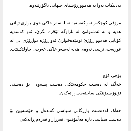
بەدیبکات ئەوا بە هەموو ڕۆشنای جیهانی ناگۆڕێتەوە.
مرۆڤی کۆچکەر ئەو کەسەیە نە لەسەر خاکی خۆی بواری ژیانی
هەیە و نە ئەشتوانێ لە تاراوگە ئۆقرە بگرێ، ئەو کەسەیە
کۆتایی هەموو ڕۆژێ ئومێدەخوازێ ئەو ڕۆژە دواڕۆژی بێ لە
غوربەت، ترسی ئەوەی هەیە لەسەر خاکی غەریبی چاولێکبنێت.
بۆچی کۆچ:
خەڵک لە دەست حکومەتێکی دەست پسەوە بۆ دەستی
ئۆپۆزسیۆنێکی ساختەچی ڕائەکەن.
خەڵک لەدەست بازرگانی سیاسی گەندەڵ و خۆسەپێن بۆ
دەست سیاسی تازە هەڵتۆقیوی قەرزار و قەزەم ڕائەکەن.