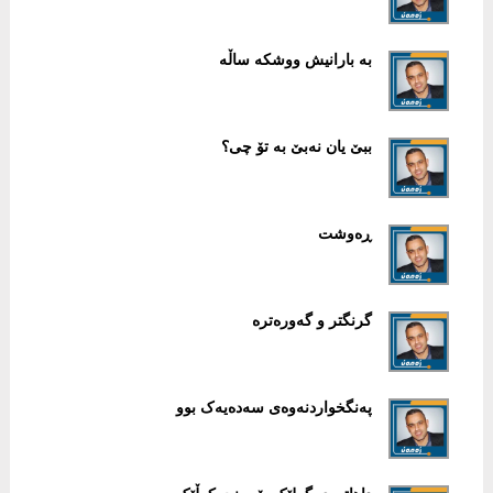
بە بارانیش ووشکە ساڵە
ببێ یان نەبێ بە تۆ چی؟
ڕەوشت
گرنگتر و گەورەترە
پەنگخواردنەوەی سەدەیەک بوو