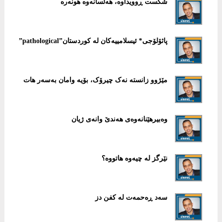
شکست ڕوویداوە، هەڵسانەوە هونەرە
پاثۆلۆجی* ئیسلامییەکان لە کوردستان”pathological”
مێژوو زانستە نەک چیرۆک، بۆیە وامان بەسەر هات
وەبیرهێنانەوەی هەندێ وانەی ژیان
نێرگز له‌ چیه‌وه‌ هاتووه‌؟
سەد ڕەحمەت لە کفن دز