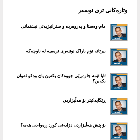
وتارەکانی تری نوسەر
مام-وەستا و پەروەردە و ستراتیژیەتی نیشتمانی
بیرتانە تۆم باراک نوێنەری ترەمپە لە ناوچەکە
ئایا ئێمە چاوەڕێی جووەکان بکەین یان وەکو ئەوان
بکەین؟
ڕێگایەکیتر بۆ هەڵبژاردن
بۆ پێش هەڵبژاردن دژایەتی کورد ڕەواجی هەیە؟