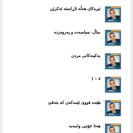
تیرەکان هەڵە ئاڕاستە ئەکرێن
مناڵ، سیاسەت و پەروەردە
یەکینەکانی مردن
4 + 1
ھێندە فووی تێمەکەن کە بتەقێ
هەتا خۆتبی وامەبە