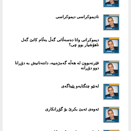
نادیموکراسی دیموکراسی
دیموکراتی واتا دەسەڵاتی گەڵ بەڵام کاتێ گەل
ناهۆشیار بوو چی؟
فێرنەبوون لە هەڵە گەمژەییە، داننەنانیش بە دۆڕانا
دوو دۆڕانە
لەنێو چنگتایەو پێیناگەی
ئەوەی ئەبێ بکرێ بۆ گۆڕانکاری