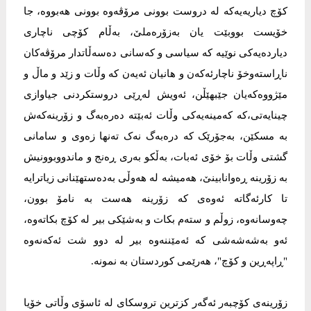
کۆچ دیاریەیەکە لە دروست بوونی مرۆڤەوە بوونی هەبووە، جا
خۆیست بووبێت یان بەزۆرەملێ، بەڵام کۆچی ناچاری
دیاردەیەکی نوێیە کە سیاسی و کەسانی دەسەڵاتدار مرۆڤەکان
ناڕاستەوخۆ ناچارئەکەن و هانیان ئەیەن کە وڵات و زێد و ماڵ و
مێژووەکەیان جێبهێڵن، ئەویش لەڕێی دروستکردنی جیاوازی
چینایەتی،کە کەمینەیەکی وڵات ئەبێتە دەرەبەگ و زۆرینەکەش
بە مسکێن، بەجۆرێک کە درەبەگ نەک تەنها زەوی و سامانی
گشتی وڵات بۆ خۆی ئەبات، بەڵکو بەری ڕەنج و ماندووبوونیش
بە زۆرینە ڕەوانابینێ، هەمیشە لە هەوڵی بەدەستهێنانی زیاترایە
تا کارئەگاتە ئەوەی کە زۆرینە هەست بە نامۆ بوون،
چەوسانەوە، زوڵم و ستەم بکات و بەشێکی بیر لە کۆچ بکاتەوە،
ئەو بەشەشەشی کە ئەمێننەوە بیر لە دوو شت ئەکەنەوە
"ڕاپەڕین و کۆچ"، هەرێمی کوردستان بە نمونە.
زۆرینەی کۆچبەر ئەگەر کزترین تروسکای لە ئاسۆی وڵاتی خۆیا