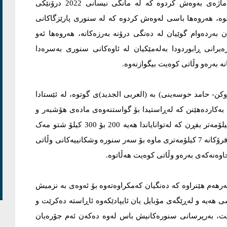
دابینکردنى ئاسایشی سنورەکەیان و لە هەموو ڕویەکەوە، ئاماژەى بەوەش کردوە کە لە مانگی نیسانى 2022 درۆنێکی
وە، هەروەها باسی لەوەش کردوە کە لە سنورى پارێزگاکانى
بەردەوام گوێیان لە دەنگی درۆنە بەرزەکانە، هەروەها ئەو
یرانى ڕابوردودا بەلەمێکیان لە ئاوەکانى سنورى بەسرەدا
 بەرەو وڵاتى کوەیت بیگوازنەوە.
- حامد حوسەینى) بە (العربی الجدید)ى گوتوە، لە ئێستادا
بەکاردەهێنن کە لەڕاستیدا بۆ گواستنەوەى مادەى هۆشبەر و
پارە ئاڵوگۆڕکردنە، ئەو فڕۆکە هەواییانە لە توانایاندا هەیە 80 کیلۆمەتر بفڕن کە لەتوانایاندا هەیە 200 بۆ 300 کیلۆ شتو مەک
هەڵبگرن، ئەو چیرۆکێکی لەو شێوەی گێراوەتەوە کە یەکێک لەو فرۆکانە 7 کیلۆمەتری ماوە بۆ سەر سنورە وشکانییەکانى وڵاتى
اوەنەکەى بەرەو وڵاتى کوەیت هەڵاتوە.
ەرهەم هێنراوە کە دەنگیان کەمکراوەتەوە بۆ ئەوەى بە نزمیش
هەیە و لەڕێگەى مۆبایل یان ئایپادێکەوە ئاڕاستە دەکرێت و
کیلۆگرام شتومەک هەڵبگرێت، بەرپرسانى سنورەکانیش باس لەوە دەکەن ئەم جۆرەیان