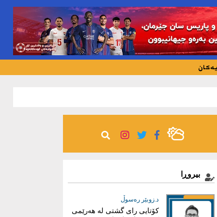
یەکان
936
بیروڕا
د.زوبێر رەسوڵ
د. ئیبراهیم محەمەد
جەنگی هورمز
کۆتایی رای گشتی لە هەرێمی