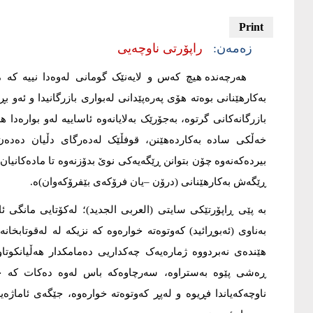
زه‌مه‌ن:
راپۆرتی ناوچه‌یی
هەرچەندە هیچ کەس و لایەنێک گومانى لەوەدا نییە کە م
بەکارهێنانى بوەتە هۆی پەرەپێدانى لەبوارى بازرگانیدا و ئە
بازرگانەکانى گرتوە، بەجۆرێک بەلایانەوە ئاساییە لەو بوارەدا
خەڵکی سادە بەکاردەهێنن، قوفڵێک لەدەرگاى دڵیان دەدە
بیردەکەنەوە چۆن بتوانن ڕێگەیەکی نوێ بدۆزنەوە تا مادەکانیان ب
ڕێگەش بەکارهێنانى (درۆن –یان فرۆکەى بێفرۆکەوان)ە.
بە پێى ڕاپۆرتێکی سایتى (العربی الجدید)؛ لەکۆتایی مانگی 
بەناوى (ئەبوڕائید) کەوتوەتە خوارەوە کە نزیکە لە لەقوتاب
هێندەى نەبردووە ژمارەیەک چەکداریی دەمامکدار هەڵیانکوت
ڕەشی پێوە بەستراوە، سەرچاوەکە باس لەوە دەکات کە خە