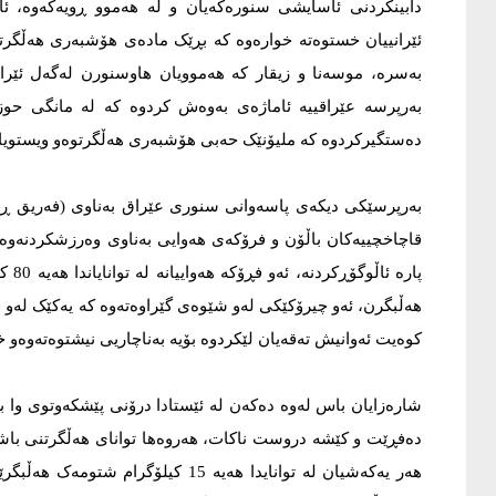
ئێرانییان خستوەتە خوارەوە کە بڕێک مادەى هۆشبەرى هەڵگرت
بەسرە، موسەنا و زیقار کە هەموویان هاوسنورن لەگەل ئێران 
بەرپرسە عێراقییە ئاماژەى بەوەش کردوە کە لە مانگی حوزە
دەستگیرکردوە کە ملیۆنێک حەبی هۆشبەرى هەڵگرتوەو ویستویانە
بەرپرسێکی دیکەى پاسەوانى سنورى عێراق بەناوى (فەریق ڕوکن
قاچاخچییەکان باڵۆن و فرۆکەى هەوایی بەناوى وەرزشکردنەوە 
کوەیت ئەوانیش تەقەیان لێکردوە بۆیە بەناچاریی نیشتوەتەوەو خ
شارەزایان باس لەوە دەکەن لە ئێستادا درۆنى پێشکەوتوى وا ب
دەفڕێت و کێشە دروست ناکات، هەروەها تواناى هەڵگرتنى باشی 
هەر یەکەشیان لە توانایدا هەیە 15 