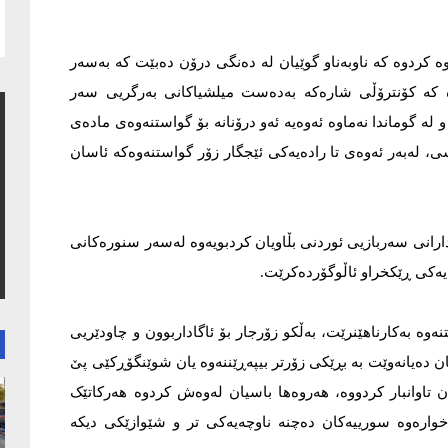
ە کردوە کە ناوبەناو گوێیان لە دەنگی درۆن دەبێت کە بەسەر
 کە کۆنترۆڵی شارەکە بەدەست میلشیاکانى بەرگریی سەر
و لە گوماندا نەماوە ئەوەیە ئەو درۆنانە بۆ گواستنەوەى مادەى
، لەبەر ئەوەى تا رادەیەکی ئێجگار زۆر گواستنەوەکە ئاسان
ەڕاستى ساڵی 2021 یش دا دەسەڵاتدارانى سەربازیی ئوردنى بڵاویان کردبویەوە لەسەر سنورەکانى
یەکی ڕێکخراو ئاڵوگۆردەکرێت.
وە بەکارناهێنرێت، بەڵکو زۆرجار بۆ ئاگاداربوون و چاودێریی
کان دەیانەوێت بە بڕێکی زۆرتر بیپەڕێننەوە یان شوێنگۆڕکێی پێ
ن تاوانبار کردووە، هەروەها باسیان لەوەش کردوە هەرکاتێک
وارەوە سورییەکان دەچنە ناوچەیەکی تر و شێوازێکی دیکە