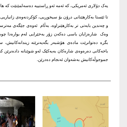
یەک دۆلاری ئەمریکی، کە ئەمە ئەو ڕاستییە دەسەلمێنێت کە هاوڵ
تا ئێستا بەکارهێنانى درۆن بۆ سیخوڕیی، کۆکردنەوەى زانیاریی
و چەندین بابەتى تر بەکارهێنراوە، بەڵام ئەوەى جێگەى مەترس
وەک شارەزایان باسی دەکەن زۆر بەخێرایی لەم بوارەدا چوە
بگرە دەتوانرێت مادەى هۆشبەر بگەیەنرێتە زیندانەکانیش، س
باخەکانى دەرەوەى شارەکان بەیەکێک لەو شوێنانە دادەنرێن 
جموجوڵەکانیش بەشەوان ئەنجام دەدرێن.