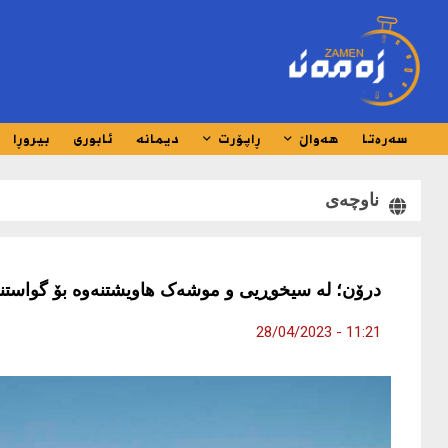
سەرەتا
هەواڵ
ڕاپۆرت
دیمانە
ئابوری
بیروڕا
ناوچەی
درۆن؛ لە سیخوڕیی و موشەک هاویشتنەوە بۆ گواستن
11:21 - 28/04/2023