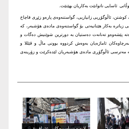
اتى ئاسایی ناتوانێت بەکاریان بهێنێت.
، کوشتن، ئاڵوگۆڕیی زانیاریی، گواستنەوەى پارەو زێڕی قاچاخ
ی زیاترە بەکار هێنانیەتى بۆ گواستنەوەی مادەى هۆشبەر، کە
تە پێشەوەو تەنانەت دەستیان بە دورترین شوێنیش دەگات و
ەرچاوەکان ئاماژەیان بەوەش کردووە بوونى ماڵ و ڤێللا و
کە مەترسی ئاڵوگۆڕی مادەی هۆشبەریان لێدەکرێت و زۆرینەى
لایەنە سیاسییەکانی عێراق بۆ