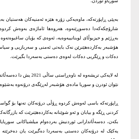
سوریاو ئوردن.
بەپێى ڕاپۆرتەکە، ماوەیەکی زۆرە هێزە ئەمنیەکان هەستیان بەو
شارۆچکەکەدا دەسوڕێنەوە، هەروەها ئاماژەی بەوەش کردوە
بەڕژێم و حیزبوڵاى لوبنانییەوەیە، ئەوەى کە بۆیان ساغبوەتەوە 
هۆشبەر بەکاردەهێنرێن نەک بابەتى ئەمنى و سەربازیی و سیاسی
دەکات و ڕێگریی دەکات لەوەى دەستى بەسەردا بگیرێت.
لە لایەکی تریشەوە لە ناو
نێوان ئودرن و سوریا مادەى هۆشبەر لەڕێگەى درۆنەوە بەشێوە
ڕاپۆرتەکە باسی لەوەش کردوە ڕۆڵی درۆنەکان تەنها بۆ گواستنە
کردنى ڕێگە و بیابان و ئەو شوێنانە بەکاردەهێنرێت کە بازرگانە
بکەن، دەسەڵاتدارانى ئوردنیش بەردەوام میلشیاکانى سوریایا
یەکێک لە درۆنەکان دەستى بەسەردا دەگیرێت یان دەخرێتە خ