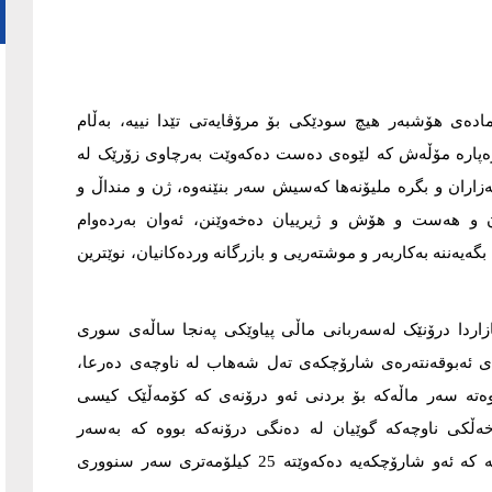
ادەى هۆشبەر هیچ سودێکی بۆ مرۆڤایەتى تێدا نییە، بەڵام
و بڕەپارە مۆڵەش کە لێوەى دەست دەکەوێت بەرچاوى زۆرێک لە
 هەزاران و بگرە ملیۆنەها کەسیش سەر بنێنەوە، ژن و منداڵ و
ن و هەست و هۆش و ژیرییان دەخەوێنن، ئەوان بەردەوام
گەیەننە بەکاربەر و موشتەریی و بازرگانە وردەکانیان، نوێترین
ئازاردا درۆنێک لەسەربانى ماڵی پیاوێکى پەنجا ساڵەى سوری
خانەى ئەبوقەنتەرەى شارۆچکەى تەل شەهاب لە ناوچەى دەرعا،
اوەتە سەر ماڵەکە بۆ بردنى ئەو درۆنەى کە کۆمەڵێک کیسی
ڵکی ناوچەکە گوێیان لە دەنگی درۆنەکە بووە کە بەسەر
ناوچەکەیاندا فڕیوە و لەپڕ کەوتوەتە خوارەوە، جێگەى ئاماژەیە کە ئەو شارۆچکەیە دەکەوێتە 25 کیلۆمەترى سەر سنوورى