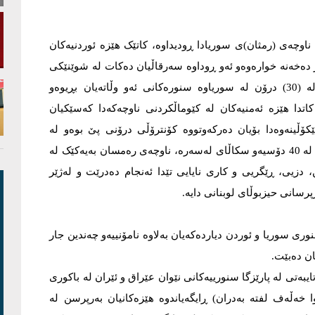
ناوچەى (رمثان)ى سوریادا ڕودیداوە، کاتێک هێزە ئوردنیەکان
دەخەنە خوارەوەو ئەو ڕوداوە سەرقاڵیان دەکات لە شوێنێکى
ترى ئەو ناوچەیەو بەرزتر لەئاستى درۆنەکەى پێشوو، زیاتر لە (30) درۆن لە سوریاوە سنورەکانى ئەو وڵاتەیان بڕیوەو
تدا هێزە ئەمنیەکان لە کێوماڵکردنى ناوچەکەدا کەسێکیان
ۆڵینەوەدا بۆیان دەرکەوتووە کۆنترۆڵی درۆنی پێ بوەو لە
بەدواداچونیش دا زانیویانە ئەو کەسە لە دادگاکانى ئوردندا زیاتر لە 40 دۆسیەو سکاڵای لەسەرە، ناوچەى رەمسان بەیەکێک لە
 دزیی، ڕێگریی و کاری نایایی تێدا ئەنجام دەدرێت و لەژێر
سانى حیزبوڵاى لوبنانی دایە.
ورى سوریا و ئوردن دیاردەکەیان بەلاوە نامۆنییەو چەندین جار
ان دەبێت.
بەتى لە پارێزگا سنورییەکانى نێوان عێراق و ئێران لە باکورى
 خەڵەف لفتە بەدران) ڕایگەیاندوە هێزەکانیان بەرپرسن لە