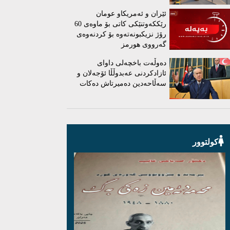
ئێران و ئەمریكاو عومان
رێككەوتنێكی كاتی بۆ ماوەی 60
رۆژ نزیكبونەتەوە بۆ كردنەوەی
گەرووی هورمز
دەوڵەت باخچەلی داوای
ئازادکردنی عەبدوڵڵا ئۆجەلان و
سەڵاحەدین دەمیرتاش دەکات
کولتوور