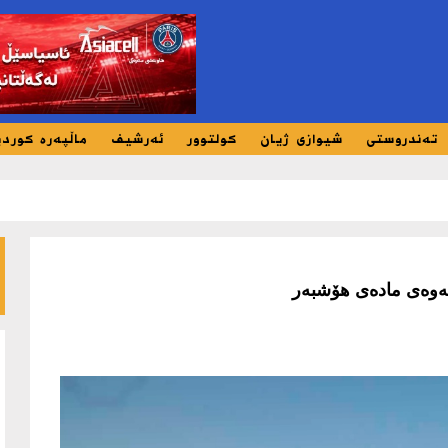
تەندروستی
شیوازی ژیان
کولتوور
ئەرشیف
ماڵپەرە کورد
ەوەى مادەى هۆشبەر