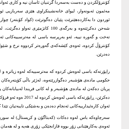
کۆنترۆڵکردن و دەست بەسەردا گرتنیان ئاسان نیە و کارى ئەوا
مەئمون ئەبونەوار، لیواى خانەنشینکراوى هێزی سەربازیی ئو
شەحن دەکرێتەوە و بەرگەى 100 کاتژمێ
تەخت و گەورە نییە، ئەو بەرپرسە باسی لە مەترسییەکانى ئەم
کۆنترۆڵ کردوە، ئەوەى کێشەکەى گەورەتر کردووە نرخ و شێواز
دەدرێن.
راپۆرتەکە باسی لەوەش کردوە کە مەترسییەکە لەوە زیاترە و 
حکومى مادەى هۆشبەر دەگوازرێتەوە، لەژێر باڵی کۆپتەرەکان د
دەکرێن، ڕاپۆرتەکە باس
ئەوان کارەئیدارییەکانى ئەنجام دەدەن و بەشێکی تایبەتیان تێدا
سەرچاوەکە باس لەوە دەکات (کەبتاگۆن و کریستاڵ) لە سوریا
ئەوەى بەکارهێنانى زۆر بووە قازانجێکی زۆری هەیە و لە هەمان ک