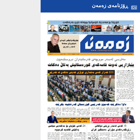
ڕۆژنامەی زەمەن