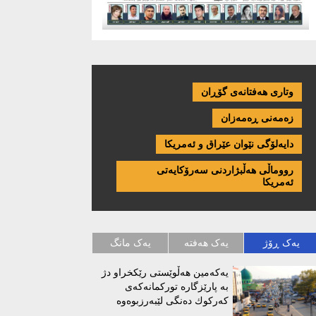
وتاری هەفتانەی گۆڕان
زەمەنی ڕەمەزان
دایەلۆگی نێوان عێراق و ئەمریكا
رووماڵی هەڵبژاردنی سەرۆکایەتی
ئەمریکا
یەک ڕۆژ
یەک هەفتە
یەک مانگ
یەكەمین هەڵوێستی رێكخراو دژ
بە پارێزگارە توركمانەكەی
كەركوك دەنگی لێبەرزبوەوە