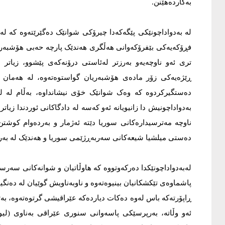
بەکاردەهێنن.
لە بەدواداچونێکی پێگەکەدا چیرۆکی شوانێک دەگێرێتەوە کە لە 
فڕۆکەیەکی بێفرۆکەوانى هەڵگری هەندێک پارچە حەبی هۆشبەر 
ڕێژەیەکی زۆر مادەى هۆشبەریان گواستوەتەوە، لە هەمان کا
دەستگیرکردوە کە وەک شوانێک خۆی نیشانداوە، بەڵام لە لێک
ناوچە مەترسیدارەکانى سوریا دێتە ئەژمار و بەردەوام کوشتن،
دەستى میلشیا شیعەکانى سەربەڕژێمی سوریا و هەندێک لە بەرپر
لەبەدواداچونێکدا دەرکەوتووە کە هاوڵاتیان و شوانەکانى سەرسن
پاشماوەى تێکشکانیان بینیوەتەوە و ناوبەناویش گوێیان لە دەنگی
ڕاپۆرتەکە باس لەوە دەکات دیاردەکە عێراقیشی گرتوەتەوە، بەتای
ئەو وڵاتە، بەرپرسێکی پاسەوانى سنورى عێراقی بەناوى (لیوا