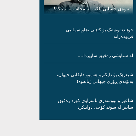
ئەوەی حسابی پاکە، لە محاسەبە بێباکە!
خوێندنەوەیەک بۆ کتێبی ،هاوپەیمانیی
فریودەرانە
لە ستایشی رەفیق سابیردا….
شیعرێک بۆ دایکم و ھەموو دایکانی جیھان،
بەبۆنەی ڕۆژی جیھانی ژنانەوە!
شاعیر و نووسەری ناسراوی کورد رەفیق
سابیر لە سوێد کۆچی دواییکرد