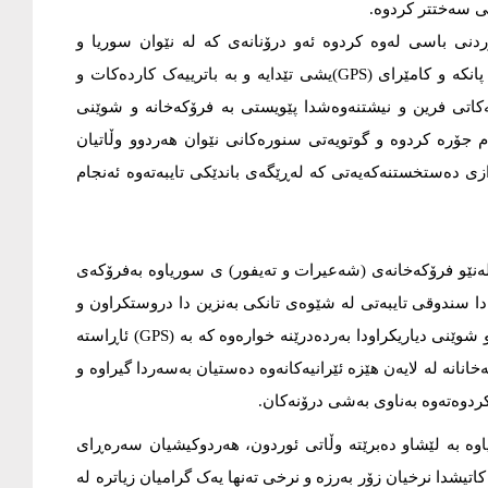
نی سەختتر کردوە.
ردنی باسی لەوە کردوە ئەو درۆنانەى کە لە نێوان سوریا و
ئوردون دا بەکاردەهێنرێت پێیان دەگوترێت (کواد کۆبتەر) چوار پانکە و کامێرای (GPS)یشی تێدایە و بە باترییەک کاردەکات و
ری تەواو دەگرێت، لەکاتى فرین و نیشتنەوەشدا پێویستى بە فرۆکەخانە و شوێنى
 جۆرە کردوە و گوتویەتى سنورەکانى نێوان هەردوو وڵاتیان
ی دەستخستنەکەیەتى کە لەڕێگەى باندێکی تایبەتەوە ئەنجام
لەنێو فرۆکەخانەى (شەعیرات و تەیفور) ى سوریاوە بەفرۆکەى
ا سندوقى تایبەتى لە شێوەى تانکی بەنزین دا دروستکراون و
پریان دەکەن لە مادەى هۆشبەر و لە کاتى فریندا لەبیابانەکان و شوێنى دیاریکراودا بەردەدرێنە خوارەوە کە بە (GPS) ئاڕاستە
ی لەوەش کردوە لە 2017 ەوە ئەو فرۆکەخانانە لە لایەن هێزە ئێرانیەکانەوە دەستیان بەسەردا گیراوە و
 کردوەتەوە بەناوى بەشى درۆنەکان.
وە بە لێشاو دەبرێتە وڵاتى ئوردون، هەردوکیشیان سەرەڕای
اتیشدا نرخیان زۆر بەرزە و نرخى تەنها یەک گرامیان زیاترە لە