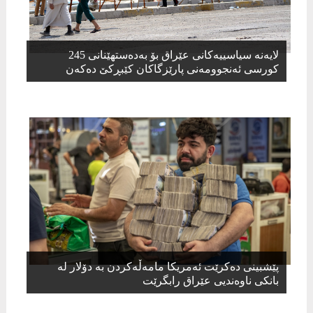
لایەنە سیاسییەکانی عێراق بۆ بەدەستھێنانی 245
کورسی ئەنجوومەنی پارێزگاکان کێبڕکێ دەکەن
پێشبینی دەكرێت ئەمریکا مامەڵەکردن بە دۆلار لە
بانکی ناوەندیی عێراق رابگرێت