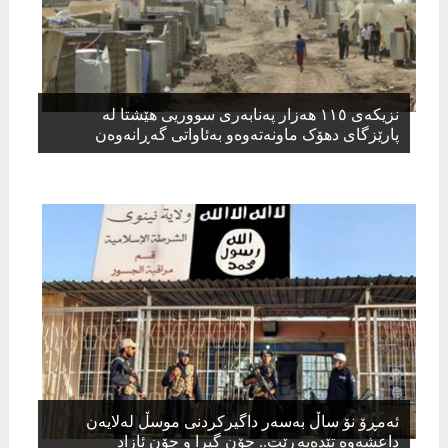
نزیکەی ١١٥ ھەزار پەنابەری سووریی ھێشتا لە
پارێزگای دھۆک ماونەتەوەو بەئاواتی گەڕانەوەن
ئەمڕۆ نۆ ساڵ بەسەر داگیركردنی موسڵ لەلایەن
داعشەوە تێدەپەڕێت.. چۆن گیرا و چۆن ئازاد