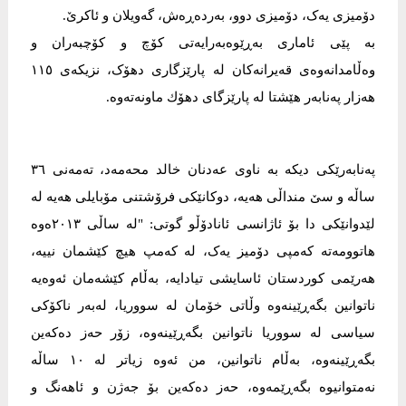
دۆمیزی یەک، دۆمیزی دوو، بەردەڕەش، گەویلان و ئاکرێ.
بە پێی ئاماری بەڕێوەبەرایەتی کۆچ و کۆچبەران و
وەڵامدانەوەی قەیرانەکان لە پارێزگاری دھۆک، نزیكه‌ی ١١٥
هه‌زار په‌نابه‌ر هێشتا له‌ پارێزگاى دهۆك ماونه‌ته‌وه‌.
پەنابەرێکی دیکە بە ناوی عەدنان خالد محەمەد، تەمەنی ٣٦
ساڵە و سێ منداڵی ھەیە، دوکانێکی فرۆشتنی مۆبایلی ھەیە لە
لێدوانێکی دا بۆ ئاژانسی ئانادۆڵو گوتی: "لە ساڵی ٢٠١٣ەوە
ھاتوومەتە کەمپی دۆمیز یەک، لە کەمپ ھیچ کێشمان نییە،
ھەرێمی کوردستان ئاسایشی تیادایە، بەڵام کێشەمان ئەوەیە
ناتوانین بگەڕێینەوە وڵاتی خۆمان لە سووریا، لەبەر ناکۆکی
سیاسی لە سووریا ناتوانین بگەڕێینەوە، زۆر حەز دەکەین
بگەڕێینەوە، بەڵام ناتوانین، من ئەوە زیاتر لە ١٠ ساڵە
نەمتوانیوە بگەڕێمەوە، حەز دەکەین بۆ جەژن و ئاھەنگ و