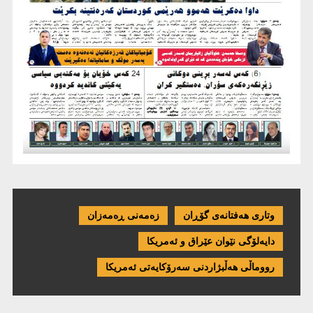
وتاری هەفتانەی گۆڕان
زەمەنی ڕەمەزان
دایەلۆگی نێوان عێراق و ئەمریكا
رووماڵی هەڵبژاردنی سەرۆکایەتی ئەمریکا