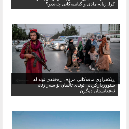
كرا..زیانە مادی و گیانییەكانی چەندبو؟
ڕێکخراوی مافەکانی مرۆڤ ڕەخنەی توند لە
سنووردارکردنی توندی تاڵیبان بۆ سەر ژنانی
ئەفغانستان دەگرن