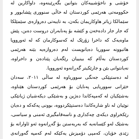
خۆشی و ناخۆشییەکان بتوانین بگەڕێینەوە، داواکارین لە
حکوومەتی ھەرێمی کوردستان لە خاڵی سنووری پێشابوور و
سێمالکا زیاتر ھاوکاریمان بکەن، بە تایبەتی دەروازەی سێمێلکا
کە جار جار دادەخەن و کێشە بۆ پەنابەران دروست دەبن، پێش
ماوەیەک کە داخرا زۆرێک لە کەسوکارمان کە لە ئەورووپا
ھاتبوونە سووریا دەیانویست لەم دەروازەیە بێنە ھەرێمی
کوردستان بەڵام کە بینییان رێگەیان پێنادەن و داخراوە،
نەیانتوانی بێن و جارێکیتر گەڕانەوە ئەورووپا.
لە دەستپێکی جەنگی سووریاوە لە ساڵی ٢٠١١، سەدان
خێزانی سووریایی پەنایان بۆ ھەرێمی کوردستان ھێناوە،
بەشێکیان لە کەمپەکاندا دەژین و بەشێکی دیکەشیان ژیانێکی
نوێیان لە ناو شارەکاندا دەستپێکردووە، بوونی پەکەکە و دەیان
رێکخراوی دیکەی چەکداری و ناسەقامگیری ئەمنی و سیاسی،
بەشێک لەو کێسانەیە کە بەربەستن بۆ گەڕانەوە ئەو ئاوارانە بۆ
زێدی خۆیان، کەمپی دۆمیزش یەکێکە لەم کەمپە گەورانەی