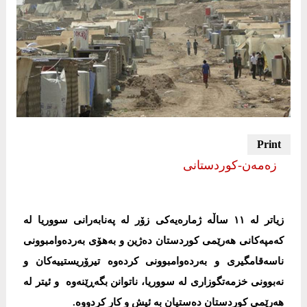
زەمەن-كوردستانی
زیاتر لە ١١ ساڵە ژمارەیەکی زۆر لە پەنابەرانی سووریا لە
کەمپەکانی ھەرێمی کوردستان دەژین و بەھۆی بەردەوامبوونی
ناسەقامگیری و بەردەوامبوونی کردەوە تیرۆریستییەکان و
نەبوونی خزمەتگوزاری لە سووریا، ناتوانن بگەڕێنەوە و ئیتر لە
ھەرێمی کوردستان دەستیان بە ئیش و کار کردووە.