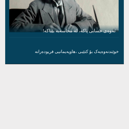
ئەوەی حسابی پاکە، لە محاسەبە بێباکە!
خوێندنەوەیەک بۆ کتێبی ،هاوپەیمانیی فریودەرانە