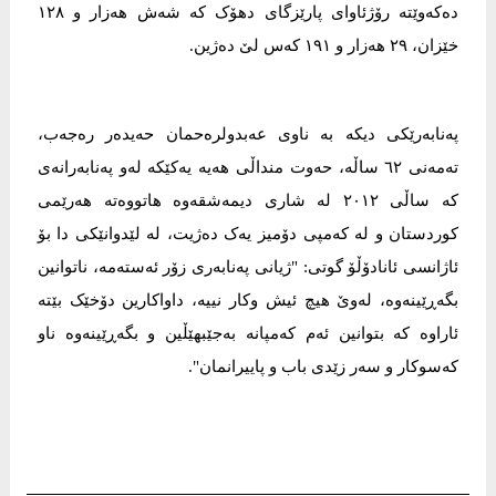
دەکەوێتە رۆژئاوای پارێزگای دھۆک کە شەش ھەزار و ١٢٨
خێزان، ٢٩ ھەزار و ١٩١ کەس لێ دەژین.
پەنابەرێکی دیکە بە ناوی عەبدولرەحمان حەیدەر رەجەب،
تەمەنی ٦٢ ساڵە، حەوت منداڵی ھەیە یەکێکە لەو پەنابەرانەی
کە ساڵی ٢٠١٢ لە شاری دیمەشقەوە ھاتووەتە ھەرێمی
کوردستان و لە کەمپی دۆمیز یەک دەژیت، لە لێدوانێکی دا بۆ
ئاژانسی ئانادۆڵۆ گوتی: "ژیانی پەنابەری زۆر ئەستەمە، ناتوانین
بگەڕێینەوە، لەوێ ھیچ ئیش وکار نییە، داواکارین دۆخێک بێتە
ئاراوە کە بتوانین ئەم کەمپانە بەجێبهێڵین و بگەڕێینەوە ناو
کەسوکار و سەر زێدی باب و پاییرانمان".