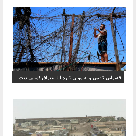
قەیرانی كەمی و نەبوونی كارەبا لەعێراق كۆتایی دێت