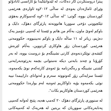
پیتزا دروستکردن کار دەکات، لە لێدوانێکیدا بۆ ئاژانسی ئانادۆڵو
وێڕای ئاماژەدان بەوەی لە ساڵی ٢٠١٢وە ئاوارەی ھەرێمی
کوردستان بووە، گوتی: "لە ساڵی ٢٠١٢وە کەسوکارم بەھۆی
تێکچوونی دۆخی سووریا ھاتوونەتە پارێزگای دھۆک، دایک و
باوکم لەوێ ماون، بەڵام من ھاتم و ئێستا لە کەمپی دۆمیز یەک
دەژیم، زیاتر لە ١١ ساڵە دایک و باوکم نەبینیووە، حکوومەتی
ھەرێمی کوردستان زۆر ھاوکاری کردووین، بەڵام لێرەش
کێشەی نوێکردنەوەی کارتی نشینگەم بۆ دروست بووە، لە بەر
کۆرۆنا و چەند بابەتی دیکە نەمتوانی بچمە بەڕێوەبەرایەتی
گشتی نشینگە و رەگەزنامە بۆ ئەوەی کارتەکەم نوێ بکەمەوە،
ئێستا سزایەکی زۆر کەوتووتە سەرم و لەتوانای داراییمدا نییە
نوێی بکەمەوە بۆیە داواکاریم ئەوەیە لەم بوارەدا حکوومەتی
ھەرێمی کوردستان ھاوکاریم بکات".
لە سنووری پارێزگای دھۆک ٢٠ کەمپ ھەیە، پێنج لەوانە کەمپی
پەنابەرەکانی سووریان کە بریتین لە ھەریەک لە کەمپەکانی