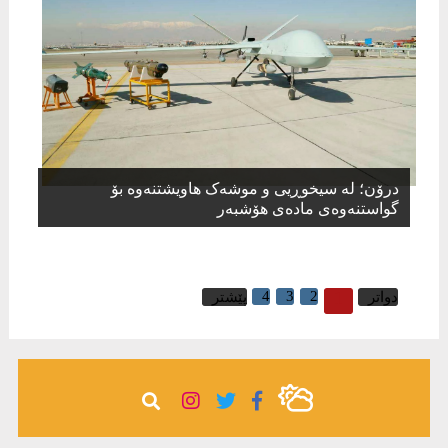
درۆن؛ لە سیخوڕیی و موشەک هاویشتنەوە بۆ
گواستنەوەى مادەى هۆشبەر
4
3
2
1
دواتر
پێشتر