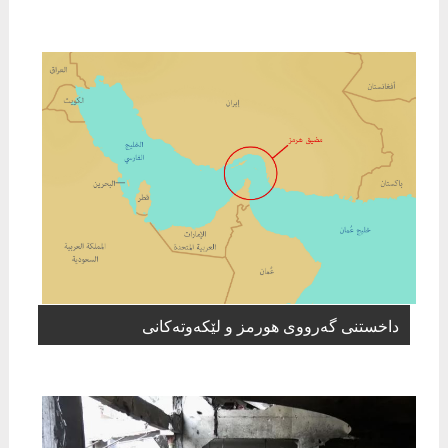
داخستنی گەرووی ھورمز و لێکەوتەکانی