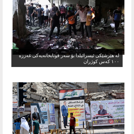
لە هێرشێکی ئیسرائیلدا بۆ سەر قوتابخانەیەکی غەززە
١٠٠ کەس کوژران