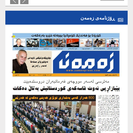
ڕۆژنامەی زەمەن