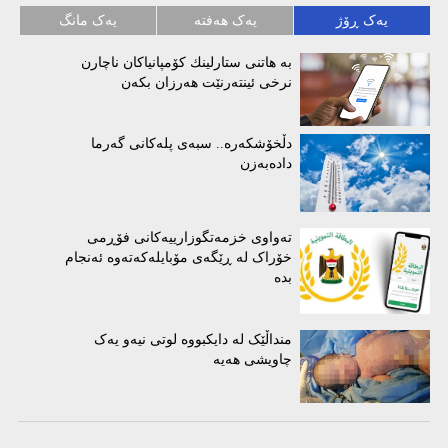
یەک ڕۆژ
یەک هەفتە
یەک مانگ
بە هاتنی ستارلینك كۆمپانیاكان ناچارن
نرخی ئینتەرنێت هەرزان بكەن
دڵخۆشکەرە.. سبەی پلەکانی گەرما
دادەبەزن
تەواوی خزمەتگوزارییەکانی فۆڕمی
خۆراک لە ڕێگەی مۆبایلەکەتەوە ئەنجام
بدە
منداڵێک لە دایکبووە لوتی نیەو یەک
چاویشی هەیە