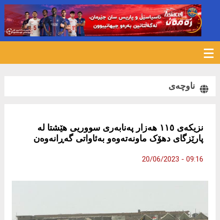
677
ناوچەی
نزیکەی ١١٥ ھەزار پەنابەری سووریی ھێشتا لە
پارێزگای دھۆک ماونەتەوەو بەئاواتی گەڕانەوەن
09:16 - 20/06/2023