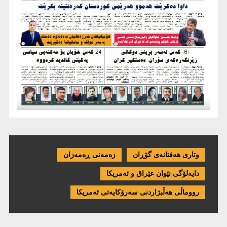
وتاری هەفتانەی گۆڕان
زەمەنی ڕەمەزان
دایەلۆگی نێوان عێراق و ئەمریكا
رووماڵی هەڵبژاردنی سەرۆکایەتی ئەمریکا