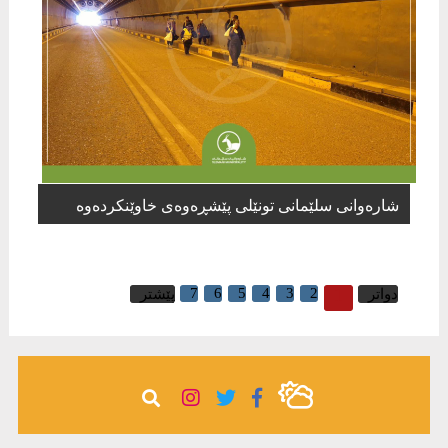
شارەوانی سلێمانی تونێلی پێشڕەوەی خاوێنکردەوە
7
6
5
4
3
2
1
دواتر
پێشتر