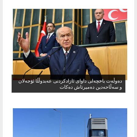
دەوڵەت باخچەلی داوای ئازادکردنی عەبدوڵڵا ئۆجەلان
و سەڵاحەدین دەمیرتاش دەکات