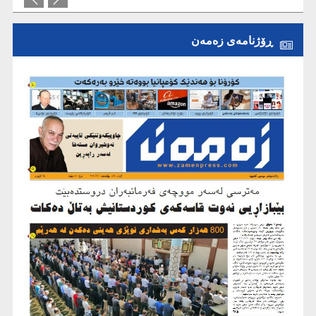
ڕۆژنامەی زەمەن