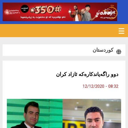
1091
کوردستان
دوو راگەیاندكارەكە ئازاد كران
08:32 - 12/12/2020