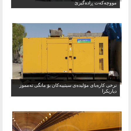
مووچەکەت ڕادەگیرێ
نرخی كارەبای مۆلیدەی سیتییەكان بۆ مانگی تەمموز
دیاریكرا