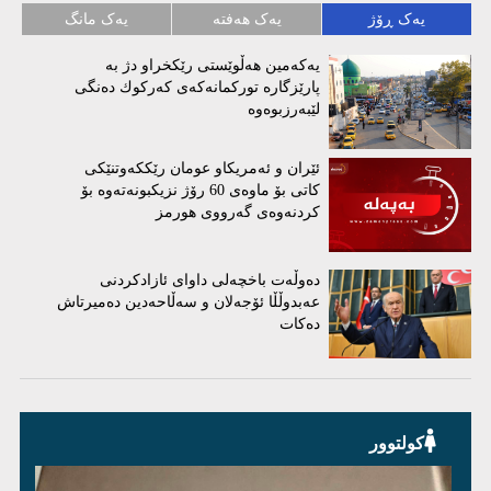
یەک ڕۆژ
یەک هەفتە
یەک مانگ
یەكەمین هەڵوێستی رێكخراو دژ بە
پارێزگارە توركمانەكەی كەركوك دەنگی
لێبەرزبوەوە
ئێران و ئەمریكاو عومان رێككەوتنێكی
كاتی بۆ ماوەی 60 رۆژ نزیكبونەتەوە بۆ
كردنەوەی گەرووی هورمز
دەوڵەت باخچەلی داوای ئازادکردنی
عەبدوڵڵا ئۆجەلان و سەڵاحەدین دەمیرتاش
دەکات
کولتوور