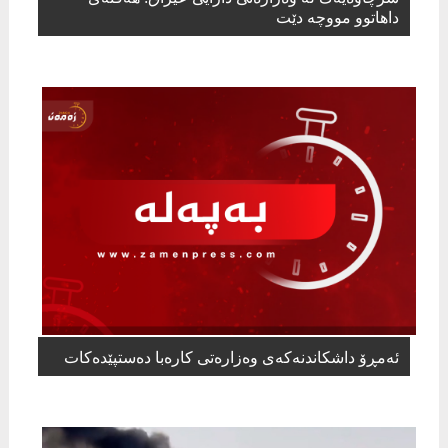
داهاتوو مووچە دێت
ئەمڕۆ داشکاندنەکەى وەزارەتى کارەبا دەستپێدەکات