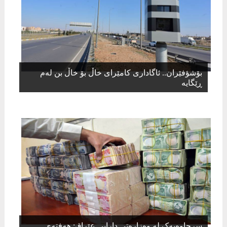
بۆشؤفێران.. ئاگاداری کامێرای خاڵ بۆ خاڵ بن لەم
ڕێگایە
​سرچاوەیەک لە وەزارەتی دارایی عێراق: هەفتەی