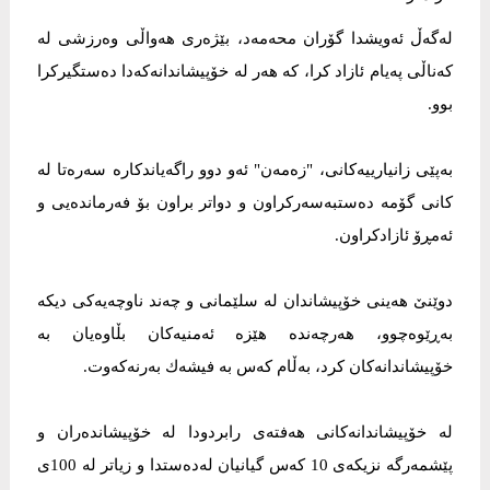
لەگەڵ ئەویشدا گۆران محەمەد، بێژەری هەواڵی وەرزشی لە
كەناڵی پەیام ئازاد كرا، كە هەر لە خۆپیشاندانەكەدا دەستگیركرا
بوو.
بەپێی زانیارییەكانی، "زەمەن" ئەو دوو راگەیاندكارە سەرەتا لە
كانی گۆمە دەستبەسەركراون و دواتر براون بۆ فەرماندەیی و
ئەمڕۆ ئازادكراون.
دوێنێ هەینی خۆپیشاندان لە سلێمانی و چەند ناوچەیەكی دیكە
بەڕێوەچوو، هەرچەندە هێزە ئەمنیەكان بڵاوەیان بە
خۆپیشاندانەكان كرد، بەڵام كەس بە فیشەك بەرنەكەوت.
لە خۆپیشاندانەكانی هەفتەی رابردودا لە خۆپیشاندەران و
پێشمەرگە نزیكەی 10 كەس گیانیان لەدەستدا و زیاتر لە 100ی