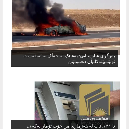
بەرگری شارستانی: بەشێک لە خەڵک بە ئەنقەست
ئۆتۆمبێلەکانیان دەسوتێنن
تا ٣١ی ئاب لە هەژماری من خۆت تۆمار نەکەی،