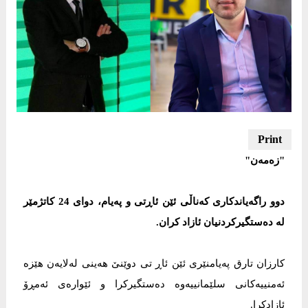
"زەمەن"
دوو راگەیاندكاری كەناڵی ئێن ئاڕتی و پەیام، دوای 24 كاتژمێر
لە دەستگیركردنیان ئازاد كران.
کارزان تارق پەیامنێری ئێن ئاڕ تی دوێنێ هەینی لەلایەن هێزە
ئەمنییەکانی سلێمانییەوە دەستگیرکرا و ئێوارەی ئەمڕۆ
ئازادكرا.