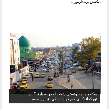
دیكەش برینداربوون.
یەكەمین هەڵوێستی رێكخراو دژ بە پارێزگارە
توركمانەكەی كەركوك دەنگی لێبەرزبوەوە