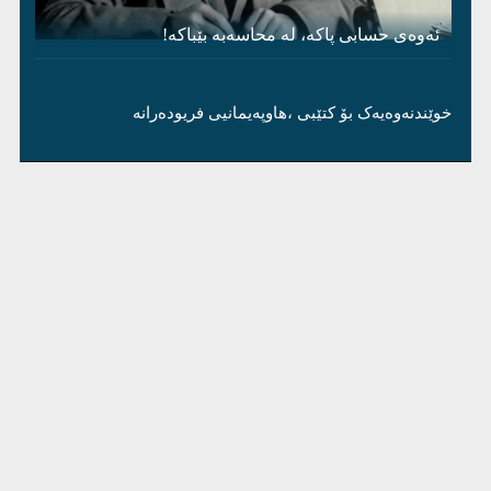
ئەوەی حسابی پاکە، لە محاسەبە بێباکە!
خوێندنەوەیەک بۆ کتێبی ،هاوپەیمانیی فریودەرانە