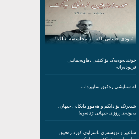
ئەوەی حسابی پاکە، لە محاسەبە بێباکە!
خوێندنەوەیەک بۆ کتێبی ،هاوپەیمانیی
فریودەرانە
لە ستایشی رەفیق سابیردا….
شیعرێک بۆ دایکم و ھەموو دایکانی جیھان،
بەبۆنەی ڕۆژی جیھانی ژنانەوە!
شاعیر و نووسەری ناسراوی کورد رەفیق