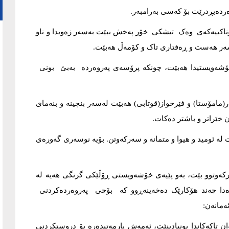
ردەبڕدرێت بۆ کەسی بەرامبەر.
ناکییەکەی وەک تیشکی خۆر پەخش ببێت بەسەر زەویدا و ناو
سەر هەست و ڕەفتاری تاک و کۆمەڵ هەبێت.
 خۆشەویستیدا هەبێت، چونکە پرۆسەی پەروەردە بەبێ بونی
(مامۆستا) و فێرخواز(قوتابی) هەبێت لەسەر بنچینە و بنەمای
ێراتر و باشتر دەکات.
ە ئومید و هیوا و متمانە و سەرکەوتن. بۆیە نوسەری گەورەی
ەوتوو بێت، بەو پێیەی خۆشەویستی ڕۆڵێکی گرنگی هەیە لە
لێرەدا چەند هۆکارێک دەخەینەڕوو کە بۆچی پەروەردەکردنی
ەمانەن:
ن تاکەکاندا بونیادبنێت، ئەمەش یارمەتیدەرە بۆ دروستکردنی