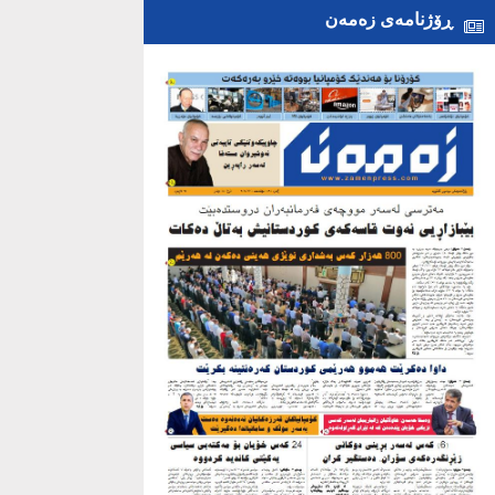
ڕۆژنامەی زەمەن