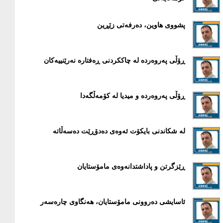
پشووی هاوین، دەرفەتی زێڕین
ڕۆڵی پەروەردە لە چاککردنی ڕەفتارە نەرێنییەکان
ڕۆڵی پەروەردە و میدیا لە کۆمەڵگەدا
لە شکاندنی بایکۆت ئەوەی دەدۆڕێت دەسەڵاتە
ڕێزگرتن و پاداشتدانەوەی مامۆستایان
ئاسایشی دەروونی مامۆستایان، هەنگاوی چارەسەر