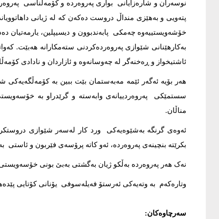
نوسەران و شارەزایانی بواری پەروەردە و کۆمەڵناسی پەروە
پتەویی و بەهێزی منداڵ دروست دەکەن کە لە ژیانی داهاتوویاند
خۆشەویستییەوە چەمکی پابەندبوون و دیسیپلین، یارمەتیان دەدات
بەکارهێنانی شێوازی پەروەردەکردنی ستەمکارانە هەبێت. کەوا
ئاشتیخواز و ڕەخنەگر لە چەوسانەوە و ئازاردان و نادادی کۆمەڵ
هەر بۆیە ئەگەر ئێمە مەبەستمان بێت ببین بە کۆمەڵگەیەکی شار
سستمێکی پەروەردییانەی وابەستە و گرێدراو بە خۆسەویستی
مناڵان.
ئەوەی گرنگە بەشێوەیەکی ورد کار لەسەر شێوازی دروستک
بکرێتە بنچینەی پەروەردە، ئەو کاتە پرۆسەی فێربون و ئاستی ب
نەک هەر پەروەردە بەڵکو ژیان بەگشتی بەبێ بونی خۆسەویستی 
وتارەکەم بە وتەیەکی ئەرستۆ فەیلەسوفی یۆنانی کۆتایی پێدەه
سەرچاوەکان: