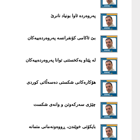
پەروەردە ئاوا بونیاد نانرێ
بێ ئاکامی کۆنفرانسە پەروەردەییەکان
لە پێناو یەکخستنی توانا پەروەردەییەکان
هۆکارەکانی شکستی دەسەڵاتی کوردی
چێژی سەرکەوتن و وانەی شکست
بایکۆتی خوێندن، ڕووەونەمانی متمانە