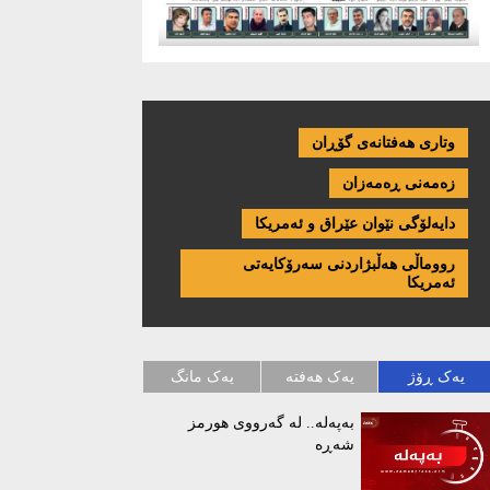
وتاری هەفتانەی گۆڕان
زەمەنی ڕەمەزان
دایەلۆگی نێوان عێراق و ئەمریكا
رووماڵی هەڵبژاردنی سەرۆکایەتی
ئەمریکا
یەک ڕۆژ
یەک هەفتە
یەک مانگ
بەپەلە.. لە گەرووی هورمز
شەڕە