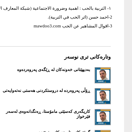
١- التربية بالحب : اهمية وضرورة الاجتماعية (شبكة المعارف الاسلامية).
2-احمد حسن (اثر الحب في التربية).
3-اقوال المشاهير عن الحب mawdoo3.com
وتارەکانی تری نوسەر
بەدیهێنانی خەونەکان لە ڕێگەی پەروەردەوە
ڕۆڵی پەروەردە لە دروستکردنی هەستی نەتەوایەتی
کاریگەری کەسێتی مامۆستا، ڕەنگدانەوەی لەسەر
فێرخواز