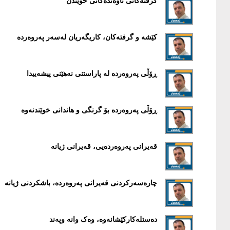
گرفتەکانی ناوەندەکانی خوێندن
کێشە و گرفتەکان، کاریگەریان لەسەر پەروەردە
ڕۆڵی پەروەردە لە پاراستنی نەهێنی پیشەییدا
ڕۆڵی پەروەردە بۆ گرنگی و هاندانی خوێندنەوە
قەیرانی پەروەردەیی، قەیرانی ژیانە
چارەسەرکردنی قەیرانی پەروەردە، باشکردنی ژیانە
دەستلەکارکێشانەوە، وەک وانە وپەند