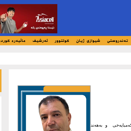
تەندروستی
شیوازی ژیان
کولتوور
ئەرشیف
ماڵپەرە کورد
مبایەخی و بەهەند