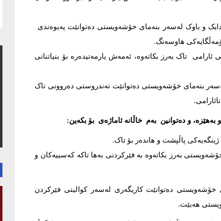
ن دایک و باوک لەسەر بنەمای خۆشەویستی دەتوانێت پەیوەندی
کۆمەڵگایەکی هاوسەنگ.
ارامی تاک بەرز بکاتەوە، ئەمەش یارمەتیدەرە بۆ بنیاتنانی
ەسەر بنەمای خۆشەویستی دەتوانێت تەندروستی دەروونی تاک
ائارامی.
ەهێزە، و دەتوانین بەم خاڵانە ئاماژەی بۆ بکەین:
ۆشەویستی بەرز بکاتەوە بە فێرکردنی بەها تاکە کەسییەکان و
ی خۆشەویستی دەتوانێت کاریگەری لەسەر کوالیتی فێرکردن
ویستی هەبێت.