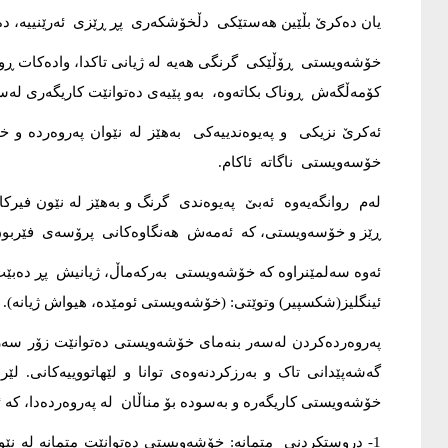
یان دەکرێ بڵێین هەستێکی دڵخۆشکەری پڕ ڕێزی ئەرێنییە، دە
خۆشەویستی ڕۆڵێکی گرنگی هەیە لە ژیانی تاکدا، وادەکات ڕو
کۆمەڵگەش ڕوناک بکاتەوە، بەو پێیەی دەتوانێت کاریگەری لە
ئەکرێ نزیکی و پەیوەندییەکی بەهێز لە نێوان پەروەردە و
خۆسەویستی ناگاتە ئاکام.
لەم روانگەیەوە ئەبێ پەیوەندی گرنگ و بەهێز لە نێون فیرکار
ڕێز و خۆسەویستی، کە ئەمەش هەنگاوەکانی پرۆسەی فێربون خ
ئەوە سەلمێنراوە کە خۆشەویستی بەرکەماڵ، ژیانیش پڕ دەبێت ل
ئینگلیز(شکسپیر) وتوێتی: (خۆشەویستی ئومێدە، هیواش ژیانە).
پەروەردەکردن لەسەر بنەمای خۆشەویستی دەتوانێت زۆر سەرک
گەشەپێدانی تاک و بەرزکردنەوەی توانا و لێهاتووییەکانی. 
خۆشەویستی کاریگەرە و بەسودە بۆ مناڵان لە پەروەردەدا، کە ئ
1- دروستکردنی متمانە: خۆشەویستی دەتوانێت متمانە لە نێوا