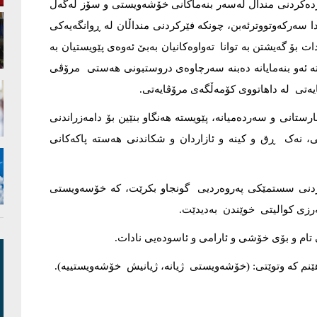
ردەکردنی منداڵ لەسەر بنەماکانی خۆشەویستی و سۆز لەگەڵ
ا سەرکەوتووترئەبن، چونکە فێرکردنی منداڵان لە ڕوانگەیەکی
 بۆ گەیشتن بە توانا تەواوەکانیان بەبێ ئەوەی پێویستیان بە
تە ئەو بنەمایانە دەبنە سەرچاوەی دروستبونی هەستی مرۆڤی
ایەتی لە داهاتووی کۆمەڵگەی مرۆڤایەتی.
ستانی و سەردەمیانە، پێویستە هەنگاو بنێین بۆ دامەزراندنی
، نەک ڕق و کینە و ئازاردان و شکاندنی هەستە پاکەکانی
ردنی سستمێکی پەروەردیی گونجاو بکرێت، کە خۆسەویستی
ەرزی کوالیتی خوێندن بەدیدێت.
تام و بۆی خۆشی و ئارامی و ئاسودەیی نادات.
ێنم کە وتوێتی: (خۆشەویستی ژیانە، ژیانیش خۆشەویستییە).