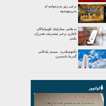
نرخی زێڕ بەردەوامە لە
بەرزبوونەوە
بە هاتنی ستارلینك كۆمپانیاكان
ناچارن نرخی ئینتەرنێت هەرزان
بكەن
دڵخۆشکەرە.. سبەی پلەکانی
گەرما دادەبەزن
کولتوور