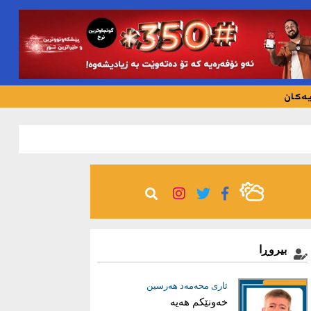
یەکان
424
بیروڕا
عیماد ئه‌حمه‌د
ئاری محەمەد هەرسین
خەونێکم هەیە
بریاری دروست؛ بناغەی