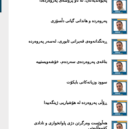
پەیوەندیەکان، لە ناو پرۆسەی پەروەردەدا
پەروەردە و هاندانی گیانی دڵسۆزی
ڕەنگدانەوەی قەیرانی ئابوری، لەسەر پەروەردە
بناغەی پەروەردەی سەردەم، خۆشەویستییە
سوود وزیانەکانی بایکۆت
ڕۆڵی پەروەردە لە هۆشیاریی ژینگەییدا
هەڵوێست وەرگرتن دژی پاوانخوازی و نادادی
کۆمەڵایەتی