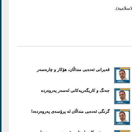
قەیرانی ئەدەبی منداڵان، هۆکار و چارەسەر
جەنگ و کاریگەریەکانی لەسەر پەروەردە
گرنگی ئەدەبی منداڵان لە پرۆسەی پەروەردەدا