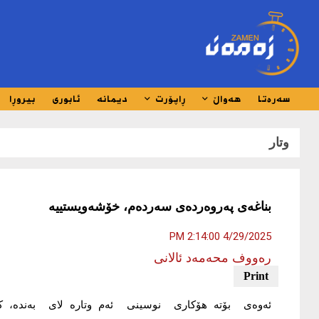
سەرەتا
هەواڵ
ڕاپۆرت
دیمانە
ئابوری
بیروڕا
وتار
بناغەی پەروەردەی سەردەم، خۆشەویستییە
4/29/2025 2:14:00 PM
رەووف محەمەد ئالانی
ئەوەی بۆتە هۆکاری نوسینی ئەم وتارە لای بەندە، کە