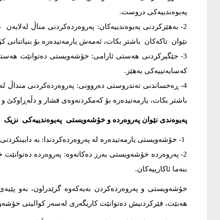
پەیوەندییەکی دروست.
2- بەهێزکردنی پەیوەندییەکان: پەروەردەکردنی مناڵ لەلایە
نێوان تاکەکان باشتر بکات، ئەمەش یارمەتیدەرە بۆ بنیاتنانی 
3- جێگیرکردنی هەستی ئارامی: خۆشەویستی دەتوانێت هەستی ئ
کەسایەتییەکی بەهێز.
4- ڕەخساندنی تەندروستی دەروونی: پەروەردەکردنی منداڵ ل
باشتر بکات، یارمەتیدەرە بۆ کەمکردنەوەی فشار و دڵەڕاوکێ و ن
پەیوەندی نێوان پەروەردە و خۆشەویستی پەیوەندییەکی نزیک و ب
1- خۆشەویستی یارمەتیدەرە لە پەروەردەکردندا: بە دابینکردنی ژینگەیەکی پاڵپشت و هاندەر بۆ تاک.
2- پەروەردە خۆشەویستی بەرز دەکاتەوە: پەروەردە دەتوانێت خ
بنەما ئاکارییەکان.
خۆشەویستی و پەروەردەکردن بەیەکەوە گرێدراون، بەو پێیە
هەبێت، فێرکردنیش دەتوانێت کاریگەری لەسەر کوالیتی خۆشە