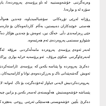
وەرنەگرتنی خۆشەویستییە لە ناو پرۆسەی پەروەردەدا، یا
سۆزە لە و بوارەدا.
ڕۆژانە لەڕێی تۆڕەکانی سؤشیالمیدیاوە، چەندین هەوا
هەستی خوێندکاران دەبیستین، بەڵام کاردانەوەکان بۆ چارەس
جێی ڕەزامەندی دڵی خەڵک نین، ئەوەش بۆ چەندین هۆکار دەگە
شێوازو سستمی پەروەردەی ئەم هەرێمەوە.
لەبەر ئەوەی پرۆسەی پەروەردە مامەڵەکردنی مرۆڤە لەگە
لەبەرچاوگرتنی شکۆی مرۆڤ، ئەو پرۆسەیە خرایە بواری پڕاکتیک
دەکرێ پەروەردە وا پێناسە بکەین کە پرۆسەی ئاراستەکردنێک
ئەویش گەشەپێدانی تاک و بەرزکردنەوەی توانا و کارامەییەکان و 
پەروەردەکردنیش لایەنی جیاواز لەخۆدەگرێت بۆ تاک لەوانە: ل
پێمباشە خۆشەویستیش هەڵویستەی لەسەر بکەین و بزانین چیە و
دەکرێ بڵێین خۆشەویستی هەستێکی ئەرێنی ڕوحی بەهێزە کە م