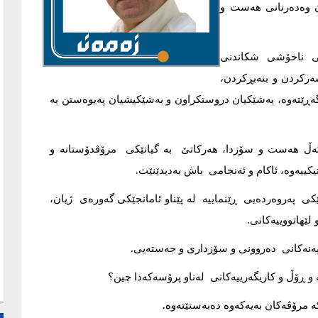
ن وەدەرنانی هەست و
ڵی ناخۆشی شکاندنی
ەرکردن و بنەبڕکردن،
ڕێتەوە، بەشێکیان دروستکراون و بەشێکیشیان پەیوەستن بە
ڵ هەست و سۆزدا، هەرکاتێ بە گیانێکی مرۆڤدۆستانە و
ییەوە، ئاکام و ئەنجامی باش بەدیدێنێت.
ی پەروەردەیی ڕێنماییە لە پێناو ئامانجێکی گەورەی ژیان،
لێهاتووییەکانی.
ایەنەکانی دەروونی و سۆزداری و جەستەیی.
 ڕۆڵ و کاریگەرییەکانی لەناو پرۆسەکەدا چین؟
رۆڤەکان بەیەکەوە دەبەستێتەوە.