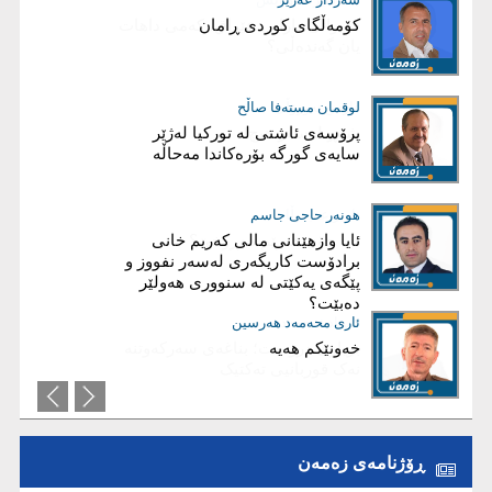
کۆمەڵگای کوردی ڕامان
قەیرانی دارایی عێراق، کەمی داهات
یان گەندەڵی؟
فارس نەورۆڵی
لوقمان مستەفا صاڵح
شەڕ لەسەر هیچ!
پرۆسەی ئاشتی لە توركیا لەژێر
سایەی گورگە بۆرەكاندا مەحاڵە
ئاریز عەبدوڵا
هونەر حاجی جاسم
ئايا چۆن هەرێم دەڕوخێ؟
ئایا وازهێنانی مالی کەریم‌ خانی
برادۆست کاریگەری لەسەر نفووز و
پێگەی یەکێتی لە سنووری هەولێر
دەبێت؟
عیماد ئه‌حمه‌د
ئاری محەمەد هەرسین
خەونێکم هەیە
بریاری دروست؛ بناغەی سەرکەوتنە
نەک قوربانیی تەکتیک
ڕۆژنامەی زەمەن