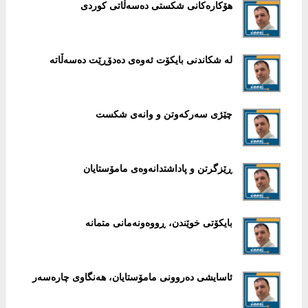
هۆکارەکانی شکستی دەسەڵاتی کوردی
لە شکاندنی بایکۆت ئەوەی دەدۆڕێت دەسەڵاتە
چێژی سەرکەوتن و وانەی شکست
ڕێزگرتن و پاداشتدانەوەی مامۆستایان
بایکۆتی خوێندن، ڕووەونەمانی متمانە
ئاسایشی دەروونی مامۆستایان، هەنگاوی چارەسەر