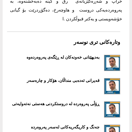
خراپ و شه‌ڕه‌گێزیانه‌ی‌ رق و كینه‌ ده‌به‌خشنه‌وه‌، به‌
په‌روه‌رده‌یه‌كی‌ دروست و هاوچه‌رخ، ده‌گۆڕدرێت بۆ گیانی‌
خۆشه‌ویستی‌ و یه‌كتر قبوڵكردن .ا
وتارەکانی تری نوسەر
بەدیهێنانی خەونەکان لە ڕێگەی پەروەردەوە
قەیرانی ئەدەبی منداڵان، هۆکار و چارەسەر
ڕۆڵی پەروەردە لە دروستکردنی هەستی نەتەوایەتی
جەنگ و کاریگەریەکانی لەسەر پەروەردە