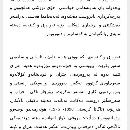
پێچه‌وانه‌ یان به‌دینه‌هاتنی‌ خواستی‌ خۆی‌ تووشی‌ هه‌ڵچوون و
په‌رچه‌كرداری‌ نادروست ده‌بێته‌وه‌، له‌ئه‌نجامدا هه‌ستی‌ به‌رامبه‌ر
ده‌شكێنێ‌ و برینداری‌ ده‌كات، بۆیه‌ ئه‌و ڕق و كینه‌یه‌، ده‌بێته‌
مایه‌ی‌ زیانگه‌یاندن به‌ كه‌سانیتر و ده‌وروبه‌ر.
ئه‌و ڕق و كینه‌یه‌ی‌ كه‌ بوونی‌ هه‌یه‌ نابێ‌ به‌ئاسانی‌ و ساده‌یی‌
سه‌یر بكرێت، پێویستی‌ به‌ خوێندنه‌وه‌و توێژینه‌وه‌ هه‌یه‌، به‌ڕای‌
ئێمه‌ ئه‌وه‌ له‌ په‌روه‌رده‌ی‌ خێزان و قوتابخانه‌و كۆلاَنه‌وه‌
سه‌رچاوه‌ی‌ گرتووه‌، ئه‌گه‌ر به‌ووردی‌ و به‌پلانی‌ زانستی‌ و
په‌روه‌رده‌یی‌ كاری‌ له‌سه‌ر نه‌كرێت، زۆرجار تاكی‌ خراپ و
شه‌ڕه‌نگێز دروست ده‌كات، ته‌نانه‌ت ده‌بێته‌ تاكێكی‌ تالاَنكار،
هه‌ربۆیه‌ (ئاگاتا كریستی‌ 1890- 1976) هونه‌رمه‌ندو نوسه‌رو
ڕۆماننووس) ده‌ڵێت: مرۆڤی‌ لاواز له‌وانه‌یه‌ ببێته‌ دڕنده‌یه‌كی‌
تالاَنچی‌ ئه‌گه‌ر ده‌رفه‌تی‌ پێبدرێت، ئه‌گه‌ر هه‌ست به‌ڕق و كینه‌