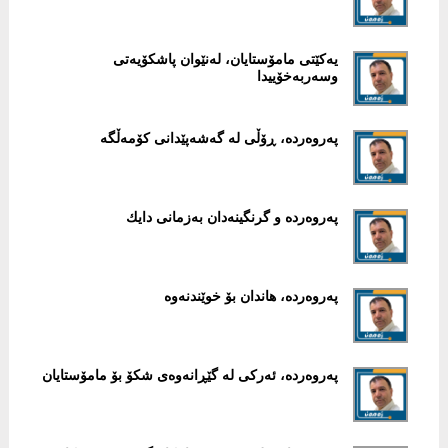
یەکێتی مامۆستایان، لەنێوان پاشکۆیەتی
وسەربەخۆییدا
پەروەردە، ڕۆڵی لە گەشەپێدانی کۆمەڵگە
په‌روه‌رده‌ و گرنگینه‌دان به‌زمانی‌ دایك
پەروەردە، هاندان بۆ خوێندنەوە
پەروەردە، ئەرکی لە گێڕانەوەی شکۆ بۆ مامۆستایان