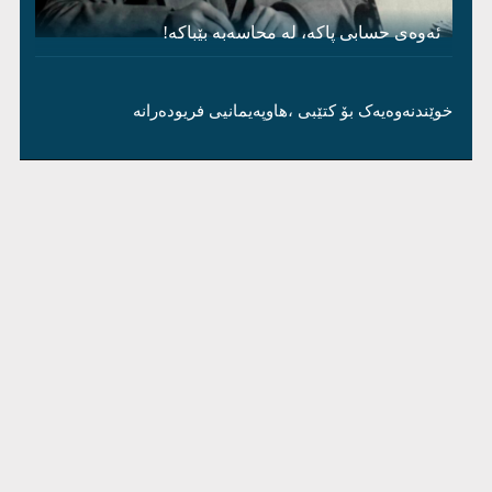
ئەوەی حسابی پاکە، لە محاسەبە بێباکە!
خوێندنەوەیەک بۆ کتێبی ،هاوپەیمانیی فریودەرانە