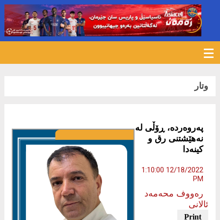
869
وتار
په‌روه‌رده‌، ڕۆڵی‌ له‌
نه‌هێشتنی‌ رق و
كینه‌دا
12/18/2022 1:10:00
PM
رەووف محەمەد
ئالانی