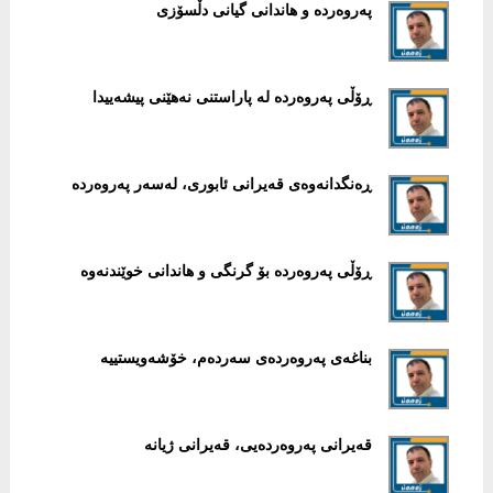
پەروەردە و هاندانی گیانی دڵسۆزی
ڕۆڵی پەروەردە لە پاراستنی نەهێنی پیشەییدا
ڕەنگدانەوەی قەیرانی ئابوری، لەسەر پەروەردە
ڕۆڵی پەروەردە بۆ گرنگی و هاندانی خوێندنەوە
بناغەی پەروەردەی سەردەم، خۆشەویستییە
قەیرانی پەروەردەیی، قەیرانی ژیانە