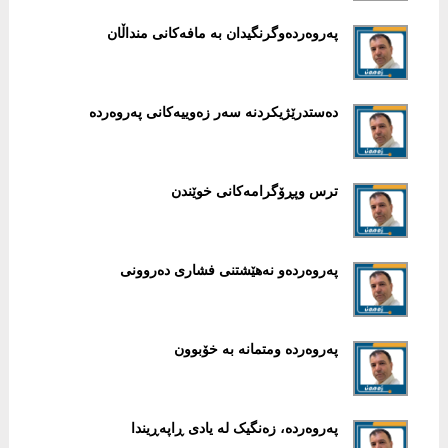
پەروەردەوگرنگیدان بە مافەکانی منداڵان
دەستدرێژیکردنە سەر زەوییەکانی پەروەردە
ترس وپڕۆگرامەکانی خوێندن
پەروەردەو نەهێشتنی فشاری دەروونی
پەروەردە ومتمانە بە خۆبوون
پەروەردە، زەنگیک لە یادی ڕاپەڕیندا