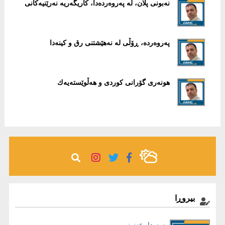
نەبونی پلان، لە پەروەردەدا، کاریگەریە نەرێنیەکانی
په‌روه‌رده‌، ڕۆڵی‌ له‌ نه‌هێشتنی‌ رق و كینه‌دا
هونه‌ری‌ گۆرانی‌ كوردی‌ و هه‌ڵوێسته‌یه‌ك
بیروڕا
سەردار عەزیز
بڵند دلێر شاوەیس