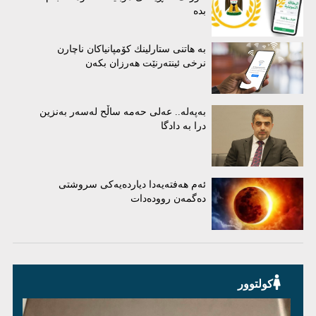
بدە
بە هاتنی ستارلینك كۆمپانیاكان ناچارن
نرخی ئینتەرنێت هەرزان بكەن
بەپەلە.. عەلی حەمە ساڵح لەسەر بەنزین
درا بە دادگا
ئەم هەفتەیەدا دیاردەیەکی سروشتی
دەگمەن روودەدات
کولتوور