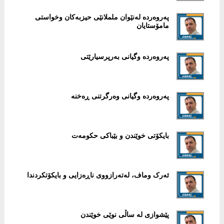
پەروەردە لەنێوان ململانێی حیزبەکان وخواستی
مامۆستایان
پەروەردە وگیانی بەرپرسیارێتی
پەروەردە وگیانی وەرگرتنی ڕەخنە
بایکۆتی خوێندن و بێباکی حکومەت
ئەرک وماف، لەتەرازووی ناڕەزایی و بایکۆتکردندا
پێشوازی لە ساڵی نوێی خوێندن