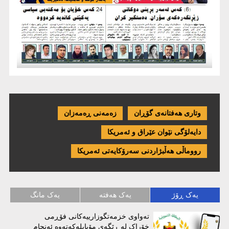
وتاری هەفتانەی گۆڕان
زەمەنی ڕەمەزان
دایەلۆگی نێوان عێراق و ئەمریكا
رووماڵی هەڵبژاردنی سەرۆکایەتی ئەمریکا
یەک ڕۆژ
یەک هەفتە
یەک مانگ
تەواوی خزمەتگوزارییەکانی فۆڕمی
خۆراک لە ڕێگەی مۆبایلەکەتەوە ئەنجام