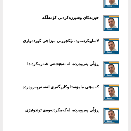
حیزبەکان وشپرزەکردنی کۆمەڵگە
لاساییکردنەوە، تێکچوونی میزاجی کوردەواری
ڕۆڵی پەروەردە، لە نەهێشتنی شەرمکردندا
کەسێتی مامۆستا وکاریگەری لەسەرپەروەردە
ڕۆڵی پەروەردە، لەکەمکردنەوەی توندوتیژی