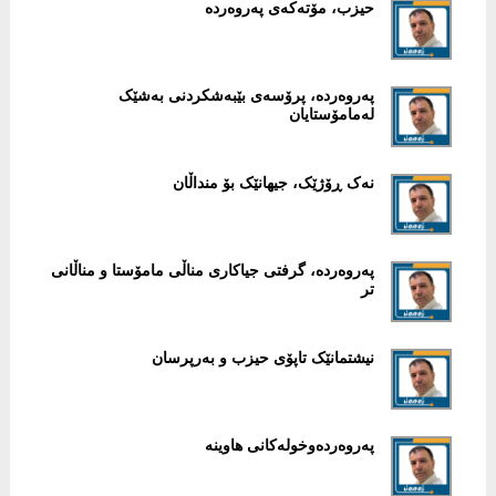
حیزب، مۆتەکەی پەروەردە
پەروەردە، پرۆسەی بێبەشکردنی بەشێک
لەمامۆستایان
نەک ڕۆژێک، جیهانێک بۆ منداڵان
پەروەردە، گرفتی جیاکاری مناڵی مامۆستا و مناڵانی
تر
نیشتمانێک تاپۆی حیزب و بەرپرسان
پەروەردەوخولەکانی هاوینە