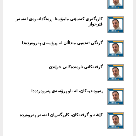
کاریگەری کەسێتی مامۆستا، ڕەنگدانەوەی لەسەر
فێرخواز
گرنگی ئەدەبی منداڵان لە پرۆسەی پەروەردەدا
گرفتەکانی ناوەندەکانی خوێندن
پەیوەندیەکان، لە ناو پرۆسەی پەروەردەدا
کێشە و گرفتەکان، کاریگەریان لەسەر پەروەردە