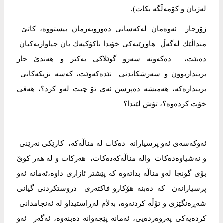
له‌ژیان و كۆمه‌ڵگه‌ بكات).
زۆرجار ئه‌وه‌مان له‌كه‌سانی‌ ده‌وروبه‌رمان بیستووه‌، كاتێ‌
منداڵێك له‌گه‌ڵ هاوڕێیه‌كی‌ خۆیدا ناكۆكیه‌ك یان جیاوازیه‌كیان
ده‌بێت، ده‌كه‌ونه‌ سه‌رو گوێلاكی‌ یه‌كتر و هه‌ندێ‌ جار
برینداربوون و سه‌رشكاندنی‌ تێده‌كه‌وێت، كه‌سه‌ نزیكه‌كانی‌
برینداره‌كه‌، هه‌میشه‌ ده‌پرسن ئه‌ی‌ تۆ چیت له‌و كرد؟، هه‌قی
خۆت كرده‌وه‌؟، تۆش لێتدا؟
ئه‌وكه‌سه‌ی‌ ئه‌و پرسیارانه‌ ده‌كات له‌ مناڵه‌كه‌، كارێكی‌ نه‌رێنی‌
و نه‌شیاوه‌ده‌كات واله‌ مناڵه‌كه‌ده‌كات، هه‌ركات و له‌ هه‌ر كوێ‌
بۆی‌ گونجا له‌و مناڵه‌ بداته‌وه‌ كه‌ پێشتر ئازاری‌ داوه‌،ئه‌مانه‌ ئه‌و
پرسیارانه‌ن كه‌ ده‌بنه‌ هۆكارو فاكته‌ری‌ دروستكردنی‌ گیانی‌
شه‌ڕه‌نگێزی‌ و تۆڵه‌ كردنه‌وه‌، به‌لاَم له‌ڕاستیداو له‌ ئه‌نجامدانی‌
كرده‌یه‌كی‌ په‌روه‌رده‌یی‌، ئه‌مانه‌ پێچه‌وانه‌ ده‌بنه‌وه‌، ئه‌گه‌ر ئه‌و