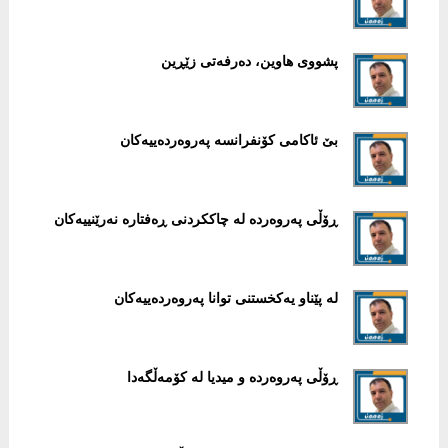
پشووی هاوین، دەرفەتی زێڕین
بێ ئاکامی کۆنفرانسە پەروەردەییەکان
ڕۆڵی پەروەردە لە چاککردنی ڕەفتارە نەرێنییەکان
لە پێناو یەکخستنی توانا پەروەردەییەکان
ڕۆڵی پەروەردە و میدیا لە کۆمەڵگەدا