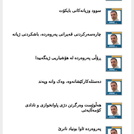
سوود وزیانەکانی بایکۆت
چارەسەرکردنی قەیرانی پەروەردە، باشکردنی ژیانە
ڕۆڵی پەروەردە لە هۆشیاریی ژینگەییدا
دەستلەکارکێشانەوە، وەک وانە وپەند
هەڵوێست وەرگرتن دژی پاوانخوازی و نادادی
کۆمەڵایەتی
پەروەردە ئاوا بونیاد نانرێ