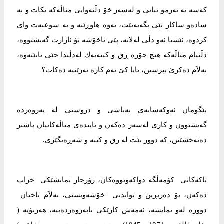
كه‌سه‌ به‌ نه‌رمو نیانی‌ و له‌سه‌ر خۆ دڵنه‌وایی‌ مناڵه‌كه‌ بكات و به‌
ساده‌و ساكار تێی‌ بگه‌یه‌نێت، ئه‌وه‌ هاوڕێته‌ و به‌ سوعبه‌ت وای‌
كردوه‌، ئێستا ئه‌و دڵی‌ له‌لاته‌، پێی‌ ناخۆشه‌ تۆ ئازارت گه‌یشتووه‌،
دڵنیام مناڵه‌كه‌ هیچ جۆره‌ ڕق و كینه‌یه‌ك له‌دڵیدا جێی‌ نابێته‌وه‌،
به‌لاَم ده‌كرێ‌ بپرسین، ئایا كێ‌ ئه‌م كاره‌ ئه‌رێنیه‌ ده‌كات؟
بێگومان ئه‌وكه‌سانه‌ی‌ به‌باشی‌ و دروستی‌ له‌ په‌روه‌رده‌
گه‌یشتوون و كاری‌ له‌سه‌ر ده‌كه‌ن و ئاینده‌ی‌ مناڵه‌كانیان باشتر
ده‌نه‌خشێنن، كه‌ دوور بێت له‌ رق و كینه‌ و شه‌ڕه‌نگێزی‌.
تاكه‌كانی‌ كۆمه‌ڵگه‌ دواكه‌وتووه‌كان، زۆرجار نمایشێكی‌ خراپ
ده‌كه‌ن، بۆ ده‌ربڕین و نواندنی‌ خۆشه‌ویستی‌، به‌لاَم ناخیان
دووره‌ له‌و نمایشه‌، ئه‌مه‌ش كارێكی‌ ناپه‌روه‌رده‌ییه‌، هه‌ربۆیه‌ (