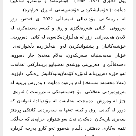
پۆل ڤالێری‌ 1871- 1945) هونه‌رمه‌ند و نوسه‌رو شاعیر)
ده‌ڵێت: ( خۆنمایشكردنی‌ خۆشه‌ویستی‌ له‌ ڕق خراپتره‌).
له‌ یارییه‌كانی‌ مۆدندیالی‌ ئه‌مساڵی‌ 2022 ی‌ قه‌ته‌ر، زۆر
به‌ڕوونی‌ گیانی‌ شه‌ڕه‌نگێزی‌ و ڕق و كینه‌م به‌دیده‌كرد، له‌
لایه‌ن هه‌نده‌رانی‌ زۆر له‌ هه‌ڵبژارده‌كانه‌وه‌، له‌ كاتی‌ ده‌ربڕینی‌
خۆشیه‌كانیان و پشتیوانیكردن له‌و هه‌ڵبژارده‌ دڵخوازانه‌ی‌
خۆیان مه‌به‌ستیانه‌ سه‌ربكه‌ون، به‌لاَم هه‌ندێ‌ جار ده‌بووه‌،
ده‌مه‌قاڵێ‌ و ده‌ربڕینی‌ ووشه‌ی‌ نه‌شیاوو برینداركه‌ر، ته‌نانه‌ت
ئه‌و حۆره‌ ده‌ربڕینانه‌ له‌تۆڕه‌ كۆمه‌لاِیه‌تیه‌كانیش ڕه‌نگی دابۆوه‌،
(عه‌لا محه‌مه‌د مسته‌فا) له‌م باره‌وه‌ ده‌ڵێت: ( وه‌رزش بریتیه‌ له‌
به‌ڕێوه‌بردنی‌ عه‌قلانی‌ بۆ جه‌سته‌یه‌كی‌ ته‌ندروست ) ئه‌وه‌ی‌
چێژ له‌ وه‌رزش ده‌بینێت، به‌تایبه‌ت له‌ مۆندیالدا، ئه‌وانه‌ن كه‌
دوور له‌ گیانی‌ ڕق و كینه‌، ته‌نها به‌ سه‌ربردنی‌ كاتێكی‌ پڕچێژ
سه‌یری‌ یاریه‌كان ده‌كه‌ن، نه‌ك به‌و شێوازه‌ خراپه‌ی‌ كه‌ خه‌ڵكی‌
ئێمه‌ به‌كاری‌ ده‌هێنن، دڵنیام هه‌موو ئه‌و كارو په‌رچه‌ كرداره‌