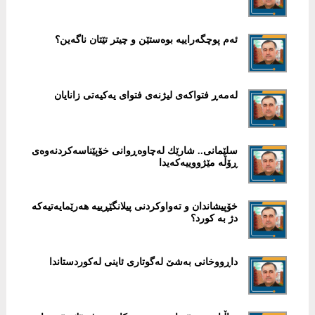
ئەم پوچگەراییە بوەستێن و چیتر تێتان ناگەین؟
لەمەڕ فتواکەی لیژنەی فتوای یەکیەتی زانایان
سلێمانی.. شارێك لەچاوەڕوانی خۆپێناسەکردنەوەی
ڕۆڵە مێژووییەکەیدا
خۆپیشاندان و تەواوکردنی پیلانگێڕییە ھەرێمایەتیەکە
دژ بە کورد؟
داڕووخانی بەشێ لەگوتاری ئاینی لەکوردستاندا