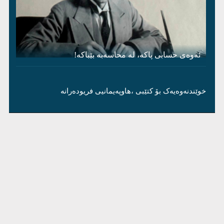
ئەوەی حسابی پاکە، لە محاسەبە بێباکە!
خوێندنەوەیەک بۆ کتێبی ،هاوپەیمانیی فریودەرانە