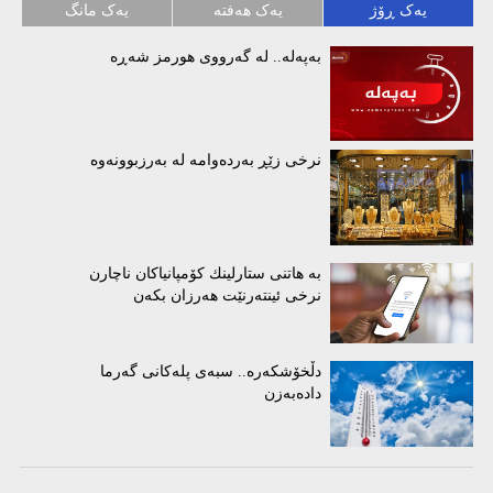
یەک ڕۆژ
یەک هەفتە
یەک مانگ
بەپەلە.. لە گەرووی هورمز شەڕە
نرخی زێڕ بەردەوامە لە بەرزبوونەوە
بە هاتنی ستارلینك كۆمپانیاكان ناچارن
نرخی ئینتەرنێت هەرزان بكەن
دڵخۆشکەرە.. سبەی پلەکانی گەرما
دادەبەزن