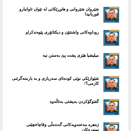
شێروان شێروانی و ھاوڕێکانی لە نێوان تاوانبارو
قوربانیدا
روداوەکانی واشنتۆن و دیکتاتۆری پێوەندکراو
میلیشیا ھێزی پشت پێ به‌ستن نیه‌
شێوازێکی نوێی کودەتای سەربازی و بە بارمتەگرتنی
کازمی؟!
گفتوگۆکردن به‌پشتی بەتاڵەوە
ژەھرە مەعنەویەکانی گەنده‌ڵی وقاچاخچێتی
سنورەکان