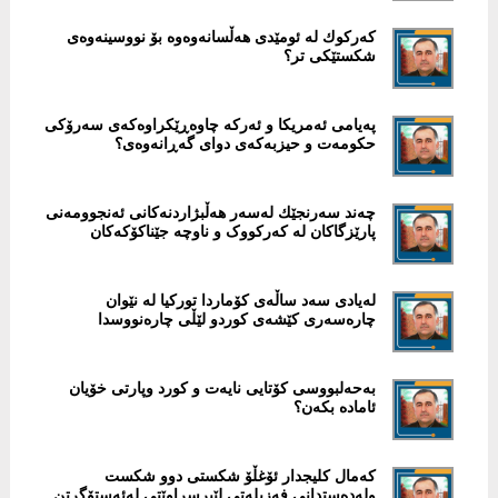
کەرکوك لە ئومێدی هەڵسانەوەوە بۆ نووسینەوەی
شکستێکی تر؟
پەیامی ئەمریکا و ئەرکە چاوەڕێکراوەکەی سەرۆکی
حکومەت و حیزبەکەی دوای گەڕانەوەی؟
چەند سەرنجێك لەسەر هەڵبژاردنەکانی ئەنجوومەنی
پارێزگاکان لە کەرکووک و ناوچە جێناکۆکەکان
لەیادی سەد ساڵەی كۆماردا توركیا لە نێوان
چارەسەری كێشەی كوردو لێڵی چارەنووسدا
بەحەلبووسی کۆتایی نایەت و کورد وپارتی خۆیان
ئامادە بکەن؟
کەمال کلیجدار ئۆغڵۆ شکستی دوو شکست
ولەدەستدانی فەزیلەتی لێپرسراوێتی لەئەستۆگرتن