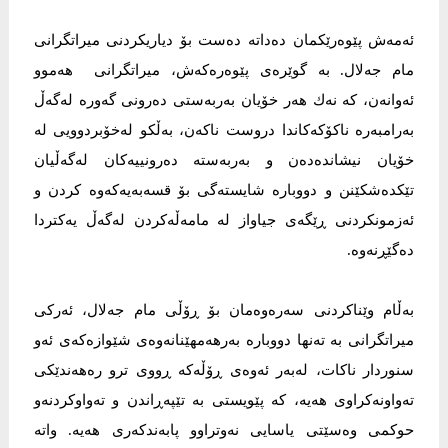
ئەمەش پێوەرێکمان دەداتە دەست بۆ دیاریکردنی میراتگرانی
مام جەلال. بە گوێرەی پێوەرەکەش، میراتگرانی ھەموو
ئەوانەن، کە نەك ھەر خۆیان بەربەستی دەرونی گەورە لەگەڵ
بەرامبەرە ناکۆکەکاندا دروست ناکەن، بەڵکو لەخۆبردوویی لە
خۆیان نیشاندەدەن و بەربەستە دەرونییەکان لەگەڵیان
تێکدەشکێنن و دووبارە شایستەگی بۆ قسەبەیەکەوە کردن و
ئەزمونکردنی ڕێگەی جیاواز لە مامەڵەکردن لەگەڵ یەکتردا
دەگێڕنەوە.
بەڵام وێناکردنی سەرەوەمان بۆ ڕۆڵی مام جەلال، ئەرکی
میراتگرانی بە تەنھا دووبارە بەرھەمھێنانەوەی شێوازەکەی ئەو
سنوردار ناکات، لەبەر ئەوەی ڕۆڵەکە ڕووی ترو رەھەندێکی
تەواونەکراوی ھەیە، کە پێویستی بە تێپەڕاندن و تەواوکردنەو
حوکمی وەسێتی یاسایی نەوتراوو پابەندکەری ھەیە. واتە