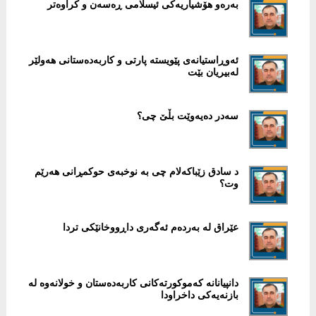
بەرەو ھۆشیاریەکی ئیسلامی ڕەسەن و کراوەتر
ئەوڕاستیانەی پێویستە پارتی و کاربەدەستانی ھەولێر
لەبیریان بێت
سەدر دەیەوێت بڵێ چی؟
د سادق زێباکەلام چی بە نوخبەی حوکمڕانی ھەرێم
وت؟
عێراق لە بەردەم ئەگەری داڕووخانێکی تردا
دانپیانانە کەموکورتەکانی کاربەدەستان و خولانەوە لە
بازنەیەکی داخراودا