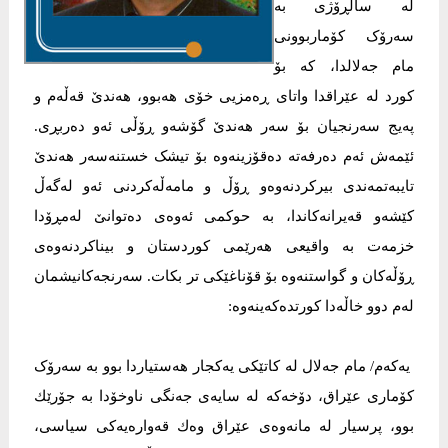
لە ساڵڕۆژی بە
سەرۆک کۆماربوونی
مام جەلالدا، کە بۆ
کورد لە عێراقدا واتای ڕەمزیی خۆی ھەبوو، ھەندێ قەڵەم و
پەیج سەرنجیان بۆ سەر ھەندێ گۆشەو ڕۆڵی ئەو دەربڕی.
ئێمەش ئەم دەرفەتە دەقۆزینەوە بۆ تیشک خستنەسەر ھەندێ
تایبەتمەندی بیرکردنەوەو ڕۆڵ و مامەڵەکردنی ئەو لەگەڵ
کێشەو قەیرانەکاندا، بە حوکمی ئەوەی دەتوانێ لەمڕۆدا
خزمەت بە واقیعی ھەرێمی کوردستان و بیناکردنەوەی
ڕۆڵەکان و گواستنەوە بۆ قۆناغێکی تر بکات. سەرنجەکانیشمان
لەم دوو خاڵەدا کورتدەکەینەوە:
یەکەم/ مام جەلال لە کاتێکی یەکجار ھەستیاردا بوو بە سەرۆک
کۆماری عێراق، دۆخەکە لە سایەی جەنگی ناوخۆدا بە جۆرێك
بوو، پرسیار لە مانەوەی عێراق وەك قەوارەیەکی سیاسی،