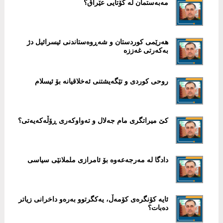
مەبەستمان لە کۆتایی عێراق؟
ھەرێمی کوردستان و شەڕوەستاندنی ئیسرائیل دژ
بەکەرتی غەززە
روحی کوردی و تێگەیشتنی ئەخلاقیانە بۆ ئیسلام
کێ میراتگری مام جەلال و تەواوکەری ڕۆڵەکەیەتی؟
دادگا لە مەرجەعەوە بۆ ئامرازی ململانێی سیاسی
ئایە کۆنگرەی کۆمەڵ، یەکگرتوو بەرەو داخرانی زیاتر
دەبات؟