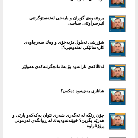
بزوتنەوەی گۆڕان و بایەخی لەئەستۆگرتنی
لێپرسراوێتی سیاسی
شۆڕشی ئەیلول دژبەخۆی و وەك سەرچاوەی
كارەساتێكی نەتەوەیی؟!
لەئاڵاکەی تارانەوە بۆ بەئامانجگرتنەکەی ھەولێر
شانازی بەچیەوە دەکەن؟
چۆن ڕێگە لە ئەگەری شەری نێوان پەکەکەو پارتی و
ھەرێم بگرین؟ خوێندنەوەیەك لە ڕوانگەی ئەزمونی
ڕۆژئاواوە