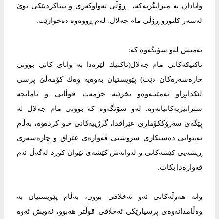
واتادان بە میراتگریەکە، ڕۆڵی تەواوکەری و بیناکردنێکی نوێ
لەسەر کلتورو ڕۆڵی مام جەلال، لەم ڕووەوە دەخوازێت.
ئەمیش لەو سۆنگەوە کە:
تاکتیکەکانی مام جەلال(تاکتیك لێرەدا بە واتای کاتی بوونی
چارەسەرەکان دێت) پێویستیان بەوەیە وەك کۆمەڵێ پرسی
لێکدابڕاو نەمێننەوەو بخرێنە خزمەت قوڵایی و ئامانجە
ستراتیژیەکانیانەوە. لەو سۆنگەوە کە بوونی مام جەلال لە
پێگەی سەرۆککۆماری عێراقدا، گرژییەکانی خاو کردەوە، بەڵام
نەیتوانی دەستکاری سروشتی قەوارەی عێراق و چارەسەری
ڕیشەیی کێشەکانی و لەوانەش کێشەی نێوان کورد لەگەڵ ئەم
قەوارەدا بکات.
واتە ھەوڵەکانی ئەو ئەخلاقی بوون، بەڵام پێویستیان بە
وەڵامدانەوەی پرسیارێکی ئەخلاقی قوڵتر ھەبوو، ئەویش ئەوە