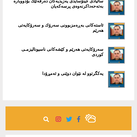
ساڵیادی جینۆسایدی یەزیدیەکان دەرفەتێك بۆدووبارە
بەتەحەداکرنەوەی پرسەکەیان
ئاستەكانی بەڕەمزبوونی سەرۆك و سەرۆكایەتی
هەرێم
سەرۆكایەتی هەرێم و كێشەكانی ناسیونالیزمـی
كوردی
یەكگرتوو لە نێوان دوێنی و ئەمڕۆدا