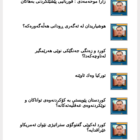
زارا موحەمەدی : قوربانیی پێشێلکردنی بەھاکان
هوشیاریدان لە ئەگەری ڕودانی هەڵەگەورەکە؟
کورد و زەنگی جەنگێکی نوێی هەرێمگیر
لەناوچەکەدا؟
تورکیا وەك ئاوێنە
کوردستان پێویستی بە کۆکردنەوەی تواناکان و
نوێکردنەوەی عەقڵیەتەکانە؟
کورد لەکوێی گفتوگۆی ستراتیژی نێوان ئەمریکاو
عێراقدایە؟