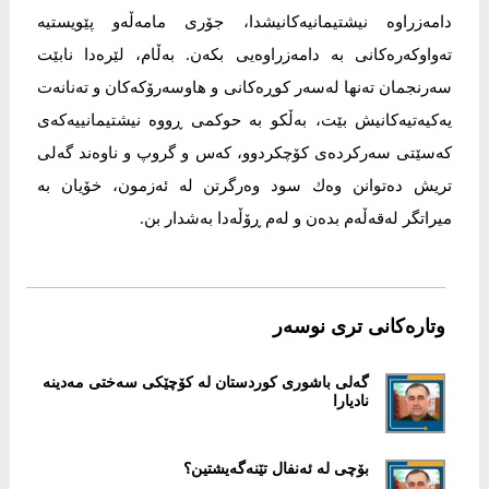
دامەزراوە نیشتیمانیەکانیشدا، جۆری مامەڵەو پێویستیە
تەواوکەرەکانی بە دامەزراوەیی بکەن. بەڵام، لێرەدا نابێت
سەرنجمان تەنھا لەسەر کوڕەکانی و ھاوسەرۆکەکان و تەنانەت
یەکیەتیەکانیش بێت، بەڵکو بە حوکمی ڕووە نیشتیمانییەکەی
کەسێتی سەرکردەی کۆچکردوو، کەس و گروپ و ناوەند گەلی
تریش دەتوانن وەك سود وەرگرتن لە ئەزمون، خۆیان بە
میراتگر لەقەڵەم بدەن و لەم ڕۆڵەدا بەشدار بن.
وتارەکانی تری نوسەر
گەلی باشوری کوردستان لە کۆچێکی سەختی مەدینە
نادیارا
بۆچی لە ئەنفال تێنەگەیشتین؟