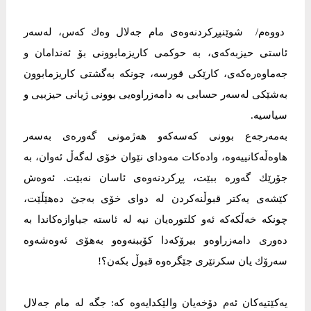
دووەم/ شوێنپڕکردنەوەی مام جەلال وەك کەس، لەسەر
ئاستی حیزبەکەی، بە حوکمی کاریزمابوونی بۆ ئەندامان و
جەماوەرەکەی، کارێکی قورسە، چونکە بەگشتی کاریزمابوون
بەشێکی لەسەر حسابی بە دامەزراوەیی بوونی ژیانی حیزبیی و
سیاسیە.
بەمەرجەع بوونی کەسەکەو ھەژمونی گەورەی بەسەر
ھاوەڵەکانییەوە، وادەکات مەودای نێوان خۆی لەگەڵ ئەوان، بە
جۆرێك گەورە ببێت، پڕکردنەوەی ئاسان نەبێت. ئەوەش
کێشەی یەکتر قبوڵنەکردن لە دوای خۆی بەجێ دەھێڵێت،
چونکە خەڵکەکە ئەو کلتورەیان نیە لە ئاستە جیاوازەکاندا بە
دەوری دامەزراوەو بیرۆکەدا کۆببنەوەو بەھۆی ئەوەشەوە
سەرۆك یان سکرتێری جێگرەوە قبوڵ بکەن؟!
یەکێتیەکان ئەم دۆخەیان والێکدایەوە کە: جگە لە مام جەلال