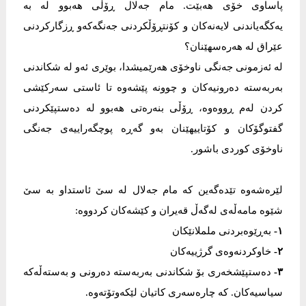
پاساوی خۆی ھەبێت. مام جەلال ڕۆڵی ھەبوو لە بە
یەکگەیاندنی لایەنەکان و کۆنتڕۆڵکردنی جەنگەکەو ڕزگارکردنی
عێراق لە ھەرەسھێنان؟
لە ئەزمونی جەنگی ناوخۆی ھەرێمیشدا، بوێری ئەو لە شکاندنی
بەربەستە دەرونیەکان و چوونە پێشەوە تا ئاستی سەرکێشی
کردن لەم ڕووەوە، ڕۆڵی بنەرەتی ھەبوو لە دەستپێکردنی
گفتوگۆکان و کۆتاییھێنان بەو گەڕە پوچگەراییەی جەنگی
ناوخۆی کوردی باشور.
لێرەشەوە تێدەگەین کە مام جەلال لە سێ ئاستداو بە سێ
شێوە مامەڵەی لەگەڵ قەیران و کێشەکان کردووە:
١-
بەڕێوەبردنی ململانێکان
٢-
خاوکردنەوەی گرژییەکان
٣-
دەستپێشخەری بۆ شکاندنی بەربەستە دەرونی و بەستەڵەکە
سیاسیەکان. کە چارەسەری کاتیان لێکەوتۆتەوە.