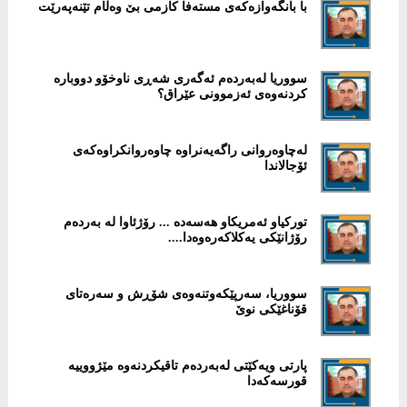
با بانگەوازەکەی مستەفا کازمی بێ وەڵام تێنەپەرێت
سووریا لەبەردەم ئەگەری شەڕی ناوخۆو دووبارە
کردنەوەی ئەزموونی عێراق؟
لەچاوەروانی راگەیەنراوە چاوەروانکراوەکەی
ئۆجالاندا
تورکیاو ئەمریکاو هەسەدە ... رۆژئاوا لە بەردەم
رۆژانێکی یەکلاکەرەوەدا....
سووریا، سەرپێکەوتنەوەی شۆڕش و سەرەتای
قۆناغێکی نوێ
پارتی ویەکێتی لەبەردەم تاقیکردنەوە مێژووییە
قورسەکەدا