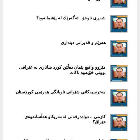
شەڕی ناوخۆ.. ئەگەرێك لە پێشمانەوە؟
ھەرێم و قەیرانی دینداری
مێژوو واقیع پێمان دەڵێن کورد شانازی بە عێراقی
بوونی خۆیەوە ناکات
مەترسیەکانی شێوانی ناوبانگی هەرێمی كوردستان
كازمی .. دوادەرفەتی ئەمەریکاو ھەڵسانەوەی
عێراق؟