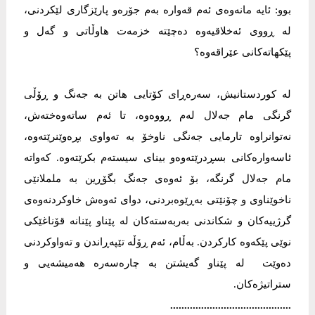
بوو: ئایە مانەوەی ئەم قەوارە بەم جۆرەو پارێزگاری لێکردنی،
لە ڕووی ئەخلاقیەوە دەچێتە خزمەت ھاوڵاتی و گەل و
پێکھاتەکانی عێراقەوە؟
لە کوردستانیش، سەرەڕای کۆتایی ھاتن بە جەنگ و ڕۆڵی
گرنگی مام جەلال لەم ڕووەوە، تا ئەم ساتەوەختەش،
نەتوانراوە تارمایی جەنگی ناوخۆ بە تەواوی بڕەوێنرێتەوە،
ئاسەوارەکانی بسڕدرێتەوەو بینای سیستەم بکرێتەوە. کەواتە
مام جەلال گرنگە، بۆ ئەوەی جەنگ بگۆڕین بە ململانێی
ناخوێناوی و چۆنێتی بەڕێوەبردنی، دوای ئەوەش خاوکردنەوەی
گرژییەکان و شکاندنی بەربەستەکان لە پێناو پێنانە قۆناغێکی
نوێی پێکەوە کارکردن. بەڵام، ئەم ڕۆڵە تێپەڕاندن و تەواوکردنی
دەوێت لە پێناو گەیشتن بە چارەسەرە ھەمیشەیی و
ستراتیژەکان.
...........................................