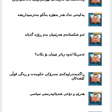
یەکیەتی نەك ھەر بەھێزە بەڵکو مەترسیداریشە
ئەو شکستانەی ھەرێمیان بەم ڕۆژە گەیاند
ئەمریکا لەوە زیاتر چیمان بۆ بکات؟
ڕاگەیەندراوەکەی سەرۆکی حکومەت و ڕەگی قوڵی
کێشەکان
ھەرێم و دۆخی شەیتانپەرستی سیاسی