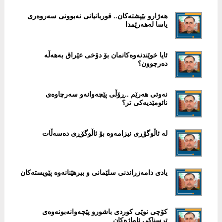
ھەژارو بێپشتەکان.. قوربانیانی نەبوونی سەروەری
یاسا لەھەرێمدا
ئایا خوێندنەوەکانمان بۆ دۆخی عێراق بەھەڵە
دەرچوون؟
نەوتی ھەرێم ..ڕۆڵی پێچەوانەو سەرچاوەی
نائومێدیەکی تر؟
لە ئاڵوگۆڕی نیزامەوە بۆ ئاڵوگۆڕی دەسەڵات
یادی دامەزراندنی سلێمانی و بیرھێنانەوە پێویستەکان
کۆچی نوێی کوردی باشورو پێچەوانەبونەوەی
ترسناکی ئاماژەکان