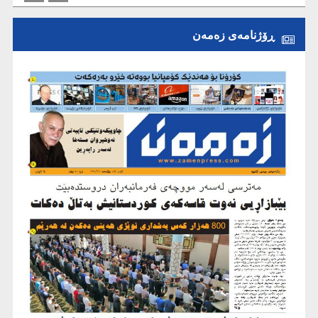
ڕۆژنامەی زەمەن