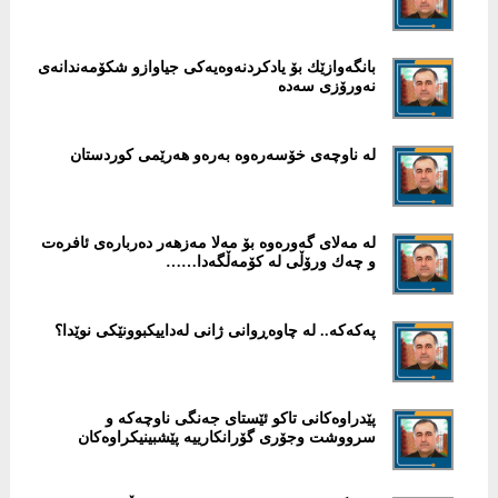
بانگەوازێك بۆ یادکردنەوەیەکی جیاوازو شکۆمەندانەی
نەورۆزی سەدە
لە ناوچەی خۆسەرەوە بەرەو هەرێمی کوردستان
لە مەلای گەورەوە بۆ مەلا مەزهەر دەربارەی ئافرەت
و چەك ورۆڵی لە کۆمەڵگەدا……
پەکەکە.. لە چاوەڕوانی ژانی لەداییکبوونێکی نوێدا؟
پێدراوەکانی تاکو ئێستای جەنگی ناوچەکە و
سرووشت وجۆری گۆرانکارییە پێشبینیکراوەکان