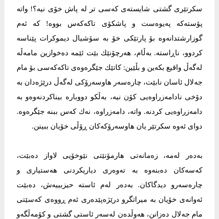
سکرتێری گشتی شایستەی کەسی تر لە پاش خۆی نیە؟! واتە
پۆستەکە پەیوەست و پاشکۆی تاکەکەس بووە! کە ئەم
گوزارشتدانەوە بۆ پارتێکی خۆ بە سۆشیال دیموکرات پێناسە
کردوو، ناڕاستە. بەڵام، ھەرچۆنێك بێت ئێمە دەخوازین مامەڵە
لەگەڵ واقیع بکەین و بڵێین: کاتێك جێگرەوەی تاکەکەسی بۆ مام
جەلال ئاسان نابێت، چارەسەر ھاوسەرۆکی لەگەڵ درێژەدان بە
دۆخی نادامەزراوەیی کۆن نیە، بەڵکو دووبارە بیناکردنەوەو بە
دامەزراوەیی کردنە. واتە، دامەزراوە، نەك کەس ببنە جێگرەوە.
دوای ئەوە سکرتێر یان ھاوسەرۆکەکان ڕۆڵی خۆیان ببینن.
بەدەر لەمە، زەمانەتی ھارمۆنێتی نێوخۆیی لاواز دەبێت،
کەسەکان دەبنەوە بە تەوەری دیاریکردنی ھەستیاری و
چارەسەرو دیدگاکان. بەدەر لەم ئاستە حیزبییەش، دەبێت
ئەوانەی خۆیان بە میراتگرو درێژەپێدەری ئەم ڕووەی کەسێتی
مام جەلال دەزانن، ھەوڵدەن لەسەر ئاستی گشتی و کۆمەڵگەو