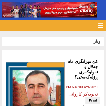
1204
وتار
کێ میراتگری مام
جەلال و
تەواوکەری
ڕۆڵەکەیەتی؟
4/9/2021 6:40:00 PM
ئەبوبەكر كاروانی