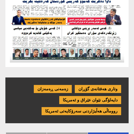
وتاری هەفتانەی گۆڕان
زەمەنی ڕەمەزان
دایەلۆگی نێوان عێراق و ئەمریكا
رووماڵی هەڵبژاردنی سەرۆکایەتی ئەمریکا