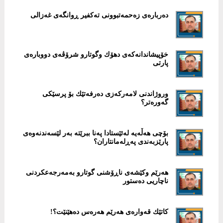
دەربارەی زەحمەتبوونی تەکفیر ڕوانگەی غەزالی
خۆپیشاندانەکەی دهۆك وگوتارو شرۆڤەی دووبارەی
پارتی
وروژاندنی لامەرکەزی دەرفەتێك بۆ پرسێکی
گەورەتر؟
بۆچی هەڵەیە لەئێستادا پەنا ببرێتە بەر لێسەندنەوەی
پارێزبەندی پەڕلەمانتاران؟
هەرێم وکێشەی ناڕۆشنی گوتارو بەمەرجەعکردنی
ناچاریی دەستور
کاتێك قەوارەی هەرێم هەرەس دەهێنێت؟!