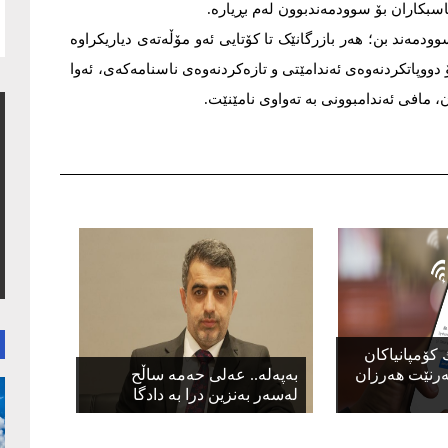
ودمەند بن؛ هەر بازرگانێک تا کۆتایی ئەو مۆڵەتەی دیاریکراوە
ن نەکات بۆ دووپاتکردنەوەی ئەندامێتی و تازەکردنەوەی ناسنامەکەی، ئەوا
 مافی ئەندامبوونی بە تەواوی نامێنێت.
 كۆمپانیاكان
ەرنێت هەرزان
بەپەلە.. عەلی حەمە ساڵح
لەسەر بەنزین درا بە دادگا