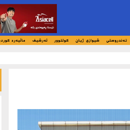
تەندروستی
شیوازی ژیان
کولتوور
ئەرشیف
ماڵپەرە کورد