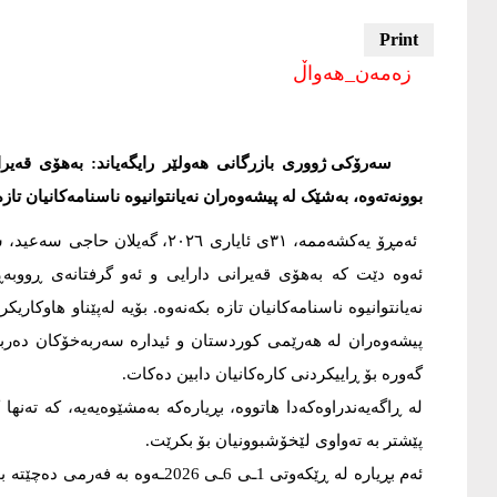
زەمەن_هەواڵ
سەرۆکی ژووری بازرگانی هەولێر رایگەیاند: بەهۆی قەیرا
بوونەتەوە، بەشێک لە پیشەوەران نەیانتوانیوە ناسنامەکانیان تاز
ئەمڕۆ یەکشەممە، ٣١ی ئایاری ٢٠٢٦
ئەوە دێت کە بەهۆی قەیرانی دارایی و ئەو گرفتانەی ڕووبەڕ
نەیانتوانیوە ناسنامەکانیان تازە بکەنەوە. بۆیە لەپێناو هاوکار
پیشەوەران لە هەرێمی کوردستان و ئیدارە سەربەخۆکان دەرب
گەورە بۆ ڕاییکردنی کارەکانیان دابین دەکات.
لە ڕاگەیەندراوەکەدا هاتووە، بڕیارەکە بەمشێوەیەیە، کە تەنه
پێشتر بە تەواوی لێخۆشبوونیان بۆ بکرێت.