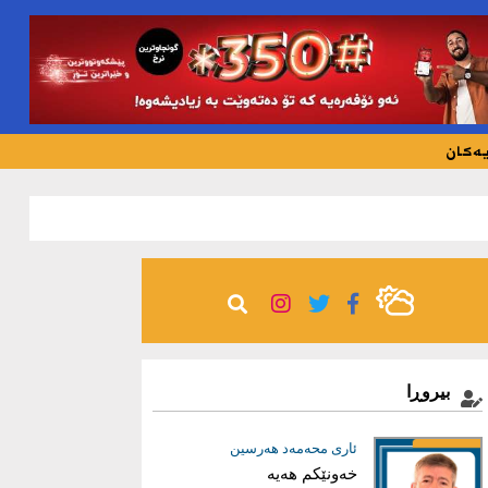
یەکان
111
بیروڕا
عیماد ئه‌حمه‌د
ئاری محەمەد هەرسین
خەونێکم هەیە
بریاری دروست؛ بناغەی