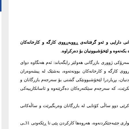
نی دارایی و ئەو گرفتانەی ڕووبەڕووی کارگە و کارخانەکان
ە بکەنەوە و لێخۆشبوونیان بۆ دەرکراوە.
، گەیلان حاجی سەعید، سەرۆکی ژووری بازرگانی هەولێر رایگەیاند: ئەم هەنگاوە دوای
ووی کارگە و کارخانەکان بوونەتەوە، بەشێک لە پیشەوەران
یکردنیان، بڕیاردرا لێخۆشبوونێکی گشتی بۆ سەرجەم بازرگانان و
کرێت، کە سەرجەم سێکتەرەکان دەگرێتەوە و ئاسانکارییەکی
ا کرێی دوو ساڵی کۆتایی لە بازرگانان وەربگیرێت و ساڵەکانی
ئەم بڕیارە لە ڕێکەوتی 1ـی 6ـی 2026ـەوە بە فەرمی دەچێتە بواری جێبەجێکردنەوە، هەروەها کارکردن پێی تا ڕێکەوتی 31ـی