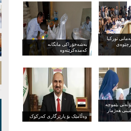
ه‌مانی توركیا
رچێوه‌ی
بەشەخۆراكی مانگانە
كەمدەكرێتەوە
ۆڵەتی بێموچە
ینی هەژمار
وەڵامێک بۆ پارێزگاری کەرکوک