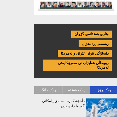
وتاری هەفتانەی گۆڕان
زەمەنی ڕەمەزان
دایەلۆگی نێوان عێراق و ئەمریكا
رووماڵی هەڵبژاردنی سەرۆکایەتی
ئەمریکا
یەک ڕۆژ
یەک هەفتە
یەک مانگ
دڵخۆشکەرە.. سبەی پلەکانی
گەرما دادەبەزن