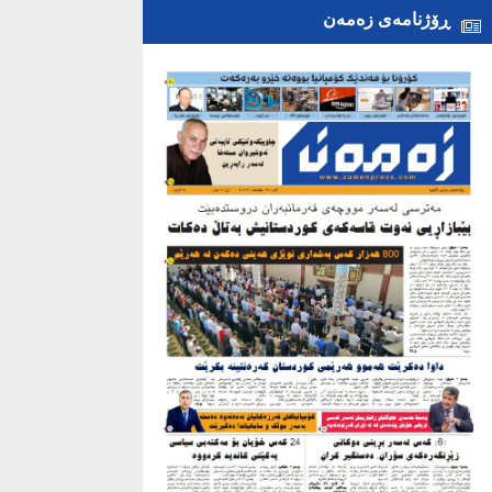
ڕۆژنامەی زەمەن