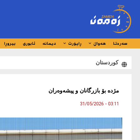
سەرەتا
هەواڵ
ڕاپۆرت
دیمانە
ئابوری
بیروڕا
کوردستان
مژدە بۆ بازرگانان و پیشەوەران
03:11 - 31/05/2026