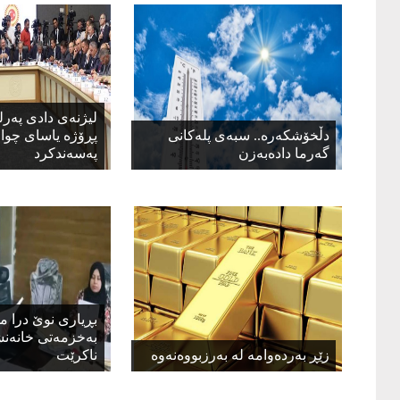
لیژنه‌ی دادی په‌رل
دڵخۆشکەرە.. سبەی پلەکانی
پڕۆژه‌ یاسای چوا
گەرما دادەبەزن
په‌سه‌ندكرد
بڕیاری نوێ درا م
بەخزمەتی خانەنش
زێڕ بەردەوامە لە بەرزبووەنەوە
ناکرێت