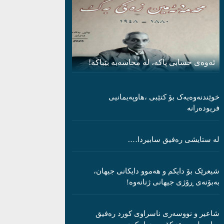
ئەوەی حسابی پاکە، لە محاسەبە بێباکە!
خوێندنەوەیەک بۆ کتێبی ،هاوپەیمانیی
فریودەرانە
لە ستایشی رەفیق سابیردا….
شیعرێک بۆ دایکم و ھەموو دایکانی جیھان،
بەبۆنەی ڕۆژی جیھانی ژنانەوە!
شاعیر و نووسەری ناسراوی کورد رەفیق