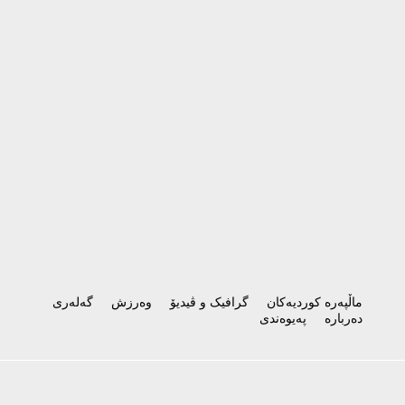
ماڵپەرە کوردیەکان
گرافیک و ڤیدیۆ
وەرزش
گەلەری
دەربارە
پەیوەندی