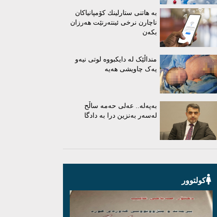
بە هاتنی ستارلینك كۆمپانیاكان
ناچارن نرخی ئینتەرنێت هەرزان
بكەن
منداڵێک لە دایکبووە لوتی نیەو
یەک چاویشی هەیە
بەپەلە.. عەلی حەمە ساڵح
لەسەر بەنزین درا بە دادگا
کولتوور