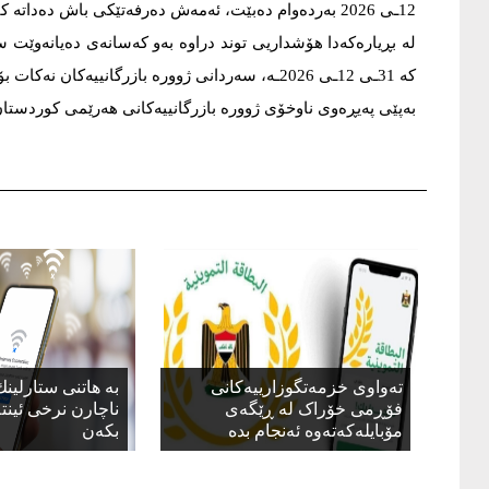
12ـی 2026 بەردەوام دەبێت، ئەمەش دەرفەتێکی باش دەداتە کاسبکاران بۆ سوودمەندبوون لەم بڕیارە.
لە بڕیارەکەدا هۆشداریی توند دراوە بەو کەسانەی دەیانەوێت سو
کە 31ـی 12ـی 2026ـە، سەردانی ژوورە بازرگانییەکا
بەپێی پەیڕەوی ناوخۆی ژوورە بازرگانییەکانی هەرێمی کوردستان،
تەواوی خزمەتگوزارییەکانی
بە هاتنی ستارلینك
فۆڕمی خۆراک لە ڕێگەی
ناچارن نرخی ئینت
مۆبایلەکەتەوە ئەنجام بدە
بكەن