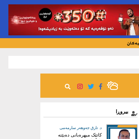
یەکان
291
بیروڕا
ئاری محەمەد هەرسین
د. تارق جەوهەر سارمەمى
خەونێکم هەیە
کاتێک میهرەبانی دەبێتە