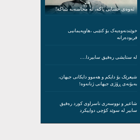
ئەوەی حسابی پاکە، لە محاسەبە بێباکە!
خوێندنەوەیەک بۆ کتێبی ،هاوپەیمانیی
فریودەرانە
لە ستایشی رەفیق سابیردا….
شیعرێک بۆ دایکم و ھەموو دایکانی جیھان،
بەبۆنەی ڕۆژی جیھانی ژنانەوە!
شاعیر و نووسەری ناسراوی کورد رەفیق
سابیر لە سوێد کۆچی دواییکرد