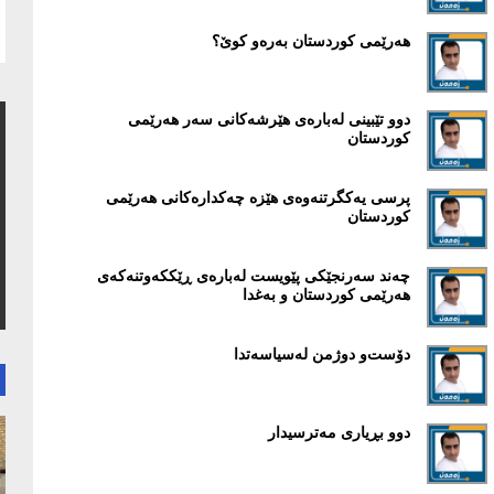
هەرێمی کوردستان بەرەو کوێ؟
دوو تێبينی لەبارەی هێرشەکانی سەر هەرێمی
کوردستان
پرسی یەکگرتنەوەی هێزە چەکدارەکانی هەرێمی
کوردستان
چەند سەرنجێکی پێويست لەبارەی ڕێککەوتنەکەی
هەرێمی کوردستان و بەغدا
دۆست‌و دوژمن لەسیاسەتدا
دوو بڕياری مەترسيدار