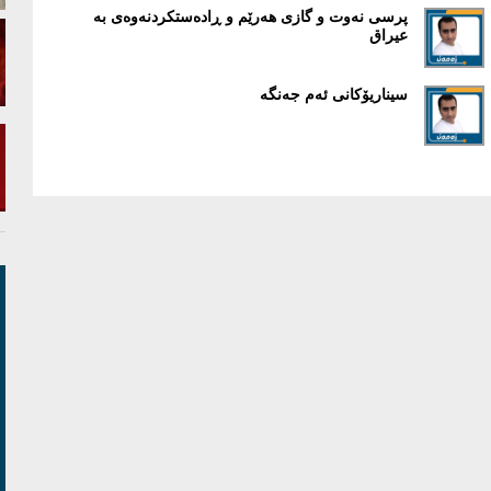
پرسی نەوت و گازی هەرێم و ڕادەستکردنەوەی بە
عيراق
سيناريۆکانی ئەم جەنگە