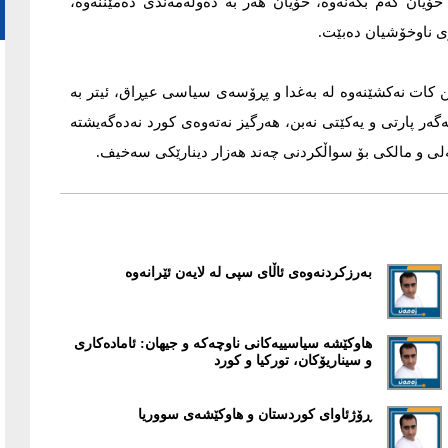
 خۆیان کەم بکەنەوە، خۆیان هەر بە دەوڵەمەندی دەمێننەوە،
ی ناوخۆشيان دەبێت.
رين کات نەکشێنەوە لە بەغدا و پڕۆسەی سياسی عيڕاق، ئيتر بە
گەر پارتی و یەکێتی نەبن، هەرگيز نەتەوەی کورد نەدەگەيشتە
ی و مالکی بۆ سواڵکردنی چەند هەزار دينارێکی سەخيف.
بەرزکردنەوەی ئاڵای سپی لە لایەن ئێرانەوە
هاوکێشە سياسييەکانی ناوچەکە و جيهان: ئامادەکاری
و سيناريۆکان، تورکيا و کورد
ڕۆژئاوای کوردستان و هاوکێشەی سووريا