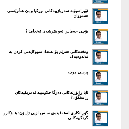
ئۆپراسيۆنە سەربازييەکانی تورکيا و بێ هەڵوێستی
هەمووان
بۆچی حەماس ئەو هێرشەی ئەنجامدا؟
وەفدەکانی هەرێم بۆ بەغدا: سووکایەتی کردن بە
نەتەوەیەک
پرسی موچە
ئایا ڕاپۆرتەکانی دەزگا حکومييە ئەمريکيەکان
ڕاستگۆن؟
گۆڕانكاری لەعەقیدەی سـەربـازیی ژاپـۆن؛ هــۆكارو
گرنگییەكانی