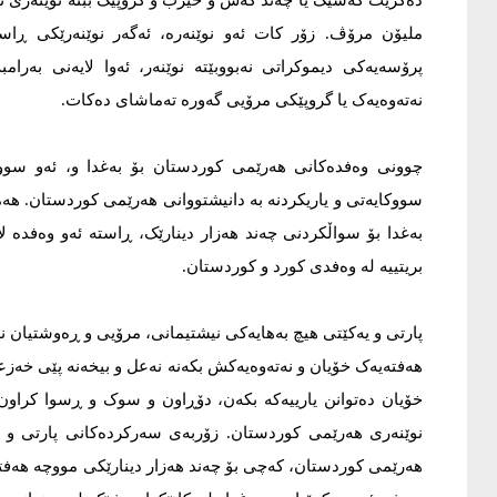
دەکرێت کەسێک یا چەند کەس و حيزب و گروپێک ببنە نوێنەری نە
مليۆن مرۆڤ. زۆر کات ئەو نوێنەرە، ئەگەر نوێنەرێکی ڕاس
پرۆسەیەکی ديموکراتی نەبووبێتە نوێنەر، ئەوا لایەنی بەرام
نەتەوەیەک یا گروپێکی مرۆیی گەورە تەماشای دەکات.
چوونی وەفدەکانی هەرێمی کوردستان بۆ بەغدا و، ئەو سووک
سووکایەتی و یاريکردنە بە دانيشتووانی هەرێمی کوردستان. هەم
بەغدا بۆ سواڵکردنی چەند هەزار دينارێک، ڕاستە ئەو وەفدە لای
بريتييە لە وەفدی کورد و کوردستان.
پارتی و یەکێتی هيچ بەهایەکی نيشتيمانی، مرۆیی و ڕەوشتیان ن
هەفتەیەک خۆیان و نەتەوەیەکش بکەنە نەعل و بيخەنە پێی خەزع
خۆیان دەتوانن یارييەکە بکەن، دۆڕاون و سوک و ڕسوا کراون،
نوێنەری هەرێمی کوردستان. زۆربەی سەرکردەکانی پارتی و یە
هەرێمی کوردستان، کەچی بۆ چەند هەزار دينارێکی مووچە هەفتا