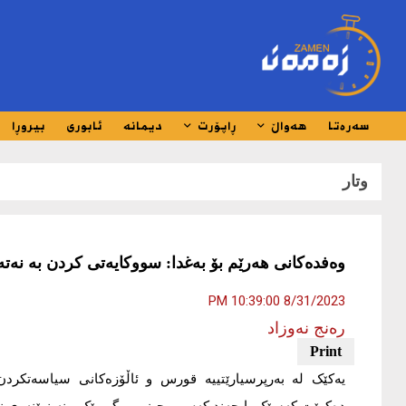
سەرەتا
هەواڵ
ڕاپۆرت
دیمانە
ئابوری
بیروڕا
وتار
وەفدەکانی هەرێم بۆ بەغدا: سووکایەتی کردن بە نەت
8/31/2023 10:39:00 PM
رەنج نەوزاد
یەکێک لە بەرپرسيارێتييە قورس و ئاڵۆزەکانی سياسەتکردن 