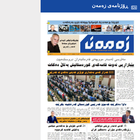
ڕۆژنامەی زەمەن