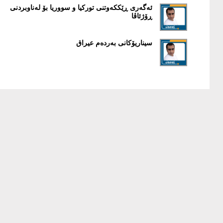
ئەگەری ڕێککەوتنی تورکيا و سووريا بۆ لەناوبردنی
ڕۆژئاڤا
سيناريۆکانی بەردەم عيراق