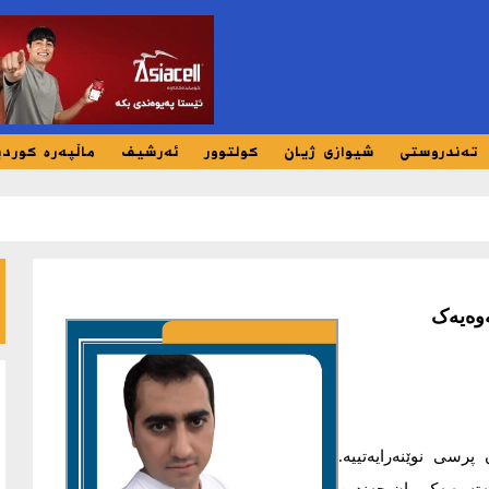
تەندروستی
شیوازی ژیان
کولتوور
ئەرشیف
ماڵپەرە کورد
ەوەیەک
پرسی نوێنەرایەتييە.