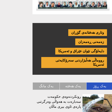
وتاری هەفتانەی گۆڕان
زەمەنی ڕەمەزان
دایەلۆگی نێوان عێراق و ئەمریكا
رووماڵی هەڵبژاردنی سەرۆکایەتی
ئەمریکا
یەک ڕۆژ
یەک هەفتە
یەک مانگ
رونکردنەوەی حکومەت
سەبارەت بە هەواڵی وەرگرتنی
پارەی ئاوی بیری ماڵان