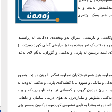
تەوەیەک، یان چەندين
تەقينەش نەبێت و بە
بەر هەر وەک نوێنەری
ایەتی و یارييەیی عيراق بەو وەفدەی دەکات، لە ڕاستيدا
وو هەفتەیەک ئەو وەفدە بە نوێنەرایەتی گەلی کورد دەچێت بۆ
 ئێمە بريتيين لە پارتی و یەکێتی و گۆڕان، بەڵام لای بەغدا
ەماوە، هيچ شەرعيەتێکيان نەماوە، ئەگەر نا چۆن دەبێت هەموو
ەلی و مالکی و سوودانی! کێشەکەی پارتی و یەکێتی ئەوەیە نە
 نە ڕێ دەدەن گروپ و کەسانی تر بچنە ناو یارييەکە و ببنە
کێتی مليۆنێر و ملياردێرن بە هۆی دزينی سامان و داهاتی
نە دەچنە بەغدا بە ناوی نەتەوەی کوردەوە دەکەون بەسەر پێی