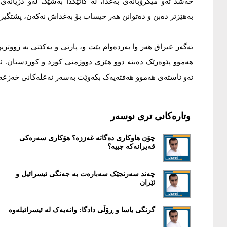
حەشد ئەو ميکرۆبانەی بەغدا، لە کاتێکدا بەشێک لەو دزيانەی
بەهێزتر دەبن و دەتوانن هەر حيساب بۆ بەغداش نەکەن، پشتگير
ئەگەر عيراق هەر وا بەردەوام بێت و، پارتی و یەکێتی بە زووت
هەموو پێوەرێک دەبنە دوو هێزی دووژمنی کورد و کوردستان. ئە
ئەو ئاستەی هەموو هەفتەیەک بکەوێت بەسەر نەعلەکانی خەزعەل
وتارەکانی تری نوسەر
چۆن هاوکاری دەگاتە غەززە؟ هۆکاری سەرەکی
قەيرانەکە چييە؟
چەند سەرنجێک سەبارەت بە جەنگی ئیسرائیل و
ئێران
گرنگی یاسا و ڕۆڵی دادگا: وانەیەک لە ئيسرائیلەوە