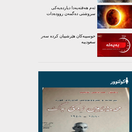
ئەم هەفتەیەدا دیاردەیەکی
سروشتی دەگمەن روودەدات
حوسییەکان هێرشییان کردە سەر
سعودییە
کولتوور