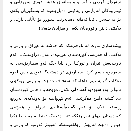
سەردان کردنی یەکتر و مامەڵەیان هەیە، خودی سوودانی و
ئيتارييەکان لە پارتی و یەکێتی دەپاڕێنەوە کە پشتگيريان بکەن
دژ بە سەدر... ئایا ئەمانە دەيانەوێت سنوور بۆ تاڵانی پارتی و
یەکێتی دانێن و توڕەیان بکەن و سزایان بدەن!!
پيشەسازی نەوت لە ناوچەیەکدا کە حەشد لە عيراق و پارتی و
یەکێتی لە هەرێمی کوردستان بەڕێوەی ببەن، دراوسێکانی ئەم
ناوچەیەش ئێران و تورکيا بن، ئایا جگە لەو سيناريۆیەیی لە
سەرەوە باسم کرد، سيناريۆی تر دەبێت؟! ئەوەی باس لەوە
دەکات گوایە ئيتر داهاتەکە شەفاف دەبێت و پارتی ویەکێتی
ناتوانن بەو شێوەیە گەندەڵی بکەن، مووچە و داهاتی کوردستان
بێ کێشە دابين دەکرێت... ئەم تێڕوانينە بۆ نەوتەکەی نەرويج
ڕاستە، نەک بۆ ئەم گەندەڵستانەی عيراق و هەرێمی
کوردستان. دوای ئەم ڕێککەوتنە، دۆخەکە تەنيا لە چەند خاڵێکدا
جياواز دەبێت لە پێش ڕێککەوتنەکە؛ ئەويش ئەوەیە کە پارتی و