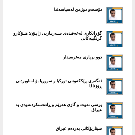
دۆست‌و دوژمن لەسیاسەتدا
گۆڕانكاری لەعەقیدەی سـەربـازیی ژاپـۆن؛ هــۆكارو
گرنگییەكانی
دوو بڕياری مەترسيدار
ئەگەری ڕێککەوتنی تورکيا و سووريا بۆ لەناوبردنی
ڕۆژئاڤا
پرسی نەوت و گازی هەرێم و ڕادەستکردنەوەی بە
عيراق
سيناريۆکانی بەردەم عيراق