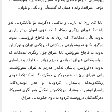
پێويستيان بە ڕەزامەندی یەکترە. ئەم ڕەزامەندييە هاوبەشە، لە
دۆخی عيراقدا، واتە داهێنان لە گەندەڵی و تاڵانی و تاوان.
ئایا کێ ڕێ لە پارتی و یەکێتی دەگرێت بۆ تاڵانکردنی ئەو
داهاتە؟ عيراق ڕێگری دەکات؟ کە خۆی لەوان زیاتر پارەی
نەوت تاڵان دەکات؟! کێ ڕێ لە بە قاچاخ فڕۆشتنی نەوت
دەگرێت؟ بۆ نموونە پارتی و یەکێتی لە ڕێگەی ئێران و تورکياوە
نەوت بە قاچاخ بفڕۆشن، ئایا عيراق چۆن ڕێگری لێدەکات کە
سياسيەکانی عيراق لەوانەی هەرێم زیاتر بە قاچاخ و نایاسایی
نەوت دەفڕۆشن. پاشان ئەگەر هەرێم بە ئێران بيفڕۆشێت،
یانی عيراق ڕێ لە هەردووکيان دەگرێت؟! لە کاتێکدا خودی
ڕێککەوتنەکە پاسداران کردویانە و هەر نوێنەرەکانی
پاسدارانيشن لە بەغدا، بەڕێککەوتن لەگەڵ هەواڵگری ئەمريکا،
دەزگایەکيان درووست کردوە بە ناوی حکومەتی عيراق.