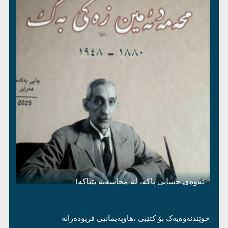
ئەوەی حسابی پاکە، لە محاسەبە بێباکە!
خوێندنەوەیەک بۆ کتێبی ،هاوپەیمانیی فریودەرانە