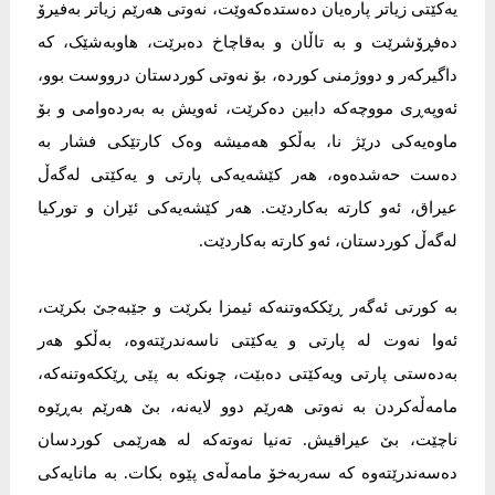
یەکێتی زیاتر پارەیان دەستدەکەوێت، نەوتی هەرێم زیاتر بەفيرۆ
دەفڕۆشرێت و بە تاڵان و بەقاچاخ دەبرێت، هاوبەشێک، کە
داگيرکەر و دووژمنی کوردە، بۆ نەوتی کوردستان درووست بوو،
ئەوپەڕی مووچەکە دابين دەکرێت، ئەويش بە بەردەوامی و بۆ
ماوەیەکی درێژ نا، بەڵکو هەميشە وەک کارتێکی فشار بە
دەست حەشدەوە، هەر کێشەیەکی پارتی و یەکێتی لەگەڵ
عيراق، ئەو کارتە بەکاردێت. هەر کێشەیەکی ئێران و تورکيا
لەگەڵ کوردستان، ئەو کارتە بەکاردێت.
بە کورتی ئەگەر ڕێککەوتنەکە ئيمزا بکرێت و جێبەجێ بکرێت،
ئەوا نەوت لە پارتی و یەکێتی ناسەندرێتەوە، بەڵکو هەر
بەدەستی پارتی ویەکێتی دەبێت، چونکە بە پێی ڕێککەوتنەکە،
مامەڵەکردن بە نەوتی هەرێم دوو لایەنە، بێ هەرێم بەڕێوە
ناچێت، بێ عيراقيش. تەنيا نەوتەکە لە هەرێمی کوردسان
دەسەندرێتەوە کە سەربەخۆ مامەڵەی پێوە بکات. بە مانایەکی