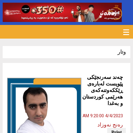
333
وتار
چەند سەرنجێکی
پێويست لەبارەی
ڕێککەوتنەکەی
هەرێمی کوردستان
و بەغدا
4/4/2023 9:20:00 AM
رەنج نەوزاد