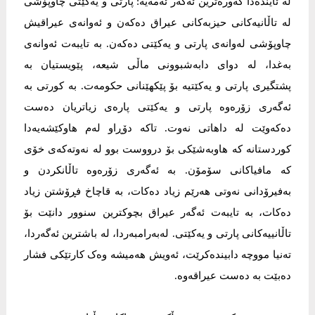
لە ئايندەدا گەورەترين ئەگەر ئەمەیە: پارتی و یەکێتی چاوپۆشی
لە تاڵانيەکانی حيزبەکانی عيراق دەکەن و ئەوانەی عيراقيش
چاوپۆشی لەوانەی پارتی و یەکێتی دەکەن. بە تايبەت ئەوانەی
بەغدا، لە دوای دابەشبوونی ماڵی شيعە، پێويستيان بە
پشتگيری پارتی و یەکێتيە بۆ پێکهێنانی حکومەت. بە کورتی بە
ئەگەری زۆرەوە پارتی و یەکێتی پارەی زیاتريان دەست
دەکەوێت لە داهاتی نەوت. تاکە دۆڕاو لەم هاوکێشەیەدا
کوردستانە کە هاوبەشێکی بۆ درووست بوو لە نەوتەکەی خۆی
کە مافياکانی سۆمۆن. بە ئەگەری زۆرەوە تاڵانکردن و
بەفيرۆدانی نەوتی هەرێم زیاد دەکات، بە قاچاخ فڕۆشتن زیاد
دەکات، بە تايبەت ئەگەر عيراق بچوکترين سنوور دانێت بۆ
تاڵانييەکانی پارتی و یەکێتی. لەبەرامبەردا، لە باشترين ئەگەردا،
تەنيا مووچە دابيندەکرێت، ئەويش هەميشە وەک کارتێکی فشار
دەبێت بە دەست عيراقەوە.