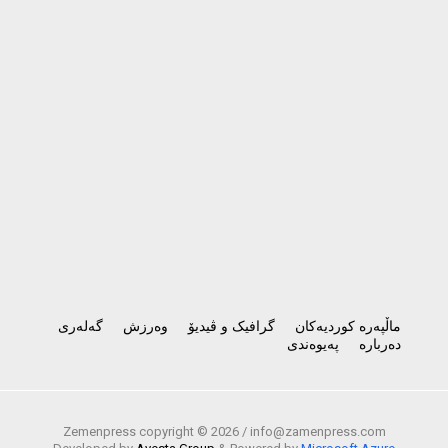
ماڵپەرە کوردیەکان
گرافیک و ڤیدیۆ
وەرزش
گەلەری
دەربارە
پەیوەندی
Zemenpress copyright ©
2026 /
info@zamenpress.com