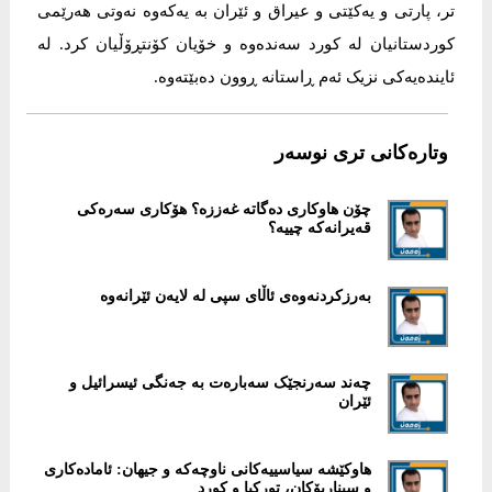
تر، پارتی و یەکێتی و عيراق و ئێران بە یەکەوە نەوتی هەرێمی
کوردستانيان لە کورد سەندەوە و خۆیان کۆنتڕۆڵيان کرد. لە
ئايندەیەکی نزيک ئەم ڕاستانە ڕوون دەبێتەوە.
وتارەکانی تری نوسەر
چۆن هاوکاری دەگاتە غەززە؟ هۆکاری سەرەکی
قەيرانەکە چييە؟
بەرزکردنەوەی ئاڵای سپی لە لایەن ئێرانەوە
چەند سەرنجێک سەبارەت بە جەنگی ئیسرائیل و
ئێران
هاوکێشە سياسييەکانی ناوچەکە و جيهان: ئامادەکاری
و سيناريۆکان، تورکيا و کورد