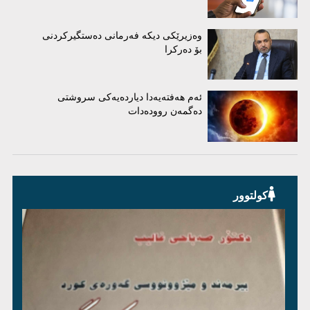
وەزیرێکی دیکە فەرمانی دەستگیرکردنی
بۆ دەرکرا
ئەم هەفتەیەدا دیاردەیەکی سروشتی
دەگمەن روودەدات
کولتوور