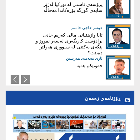
شەڕ لەسەر هیچ!
پرۆسەی ئاشتی لە توركیا لەژێر
سایەی گورگە بۆرەكاندا مەحاڵە
ئاریز عەبدوڵا
هونەر حاجی جاسم
ئايا چۆن هەرێم دەڕوخێ؟
ئایا وازهێنانی مالی کەریم‌ خانی
برادۆست کاریگەری لەسەر نفووز و
پێگەی یەکێتی لە سنووری هەولێر
دەبێت؟
عیماد ئه‌حمه‌د
ئاری محەمەد هەرسین
خەونێکم هەیە
بریاری دروست؛ بناغەی سەرکەوتنە
نەک قوربانیی تەکتیک
ڕۆژنامەی زەمەن