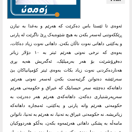
ئەوەی تا ئێستا باس دەکرێت کە هەرێم و بەغدا بە نيازن
ڕێککەوتنی لەسەر بکەن بە هيچ شێوەیەک ڕێ ناگرێت لە پارتی
و یەکێتی داهاتی نەوت تاڵان بکەن. داهاتی نەوت زیاد دەکات،
بەوەی کە نرخی نەوتی هەرێم ئيتر بە ١٠ دۆلار زیاتر
دەفڕۆشرێت بۆ هەر بەرميلێک، ئەگەريش هەیە بڕی
هەناردەکردنی نەوت زیاد بکات بەوەی ئيتر کۆمپانياکان بێ
سەرئێشە دەتوانن گرێبەست بکەن لەسەر نەوتی هەرێم.
داهاتەکە دەچێتە سەر حيسابێک کە عيراق و حکومەتی هەرێم
سەرپەرشتياری دەکەن. داهاتەکەی هەرێم هەر دەدرێت بە
حکومەتی هەرێم واتە پارتی و یەکێتی، ئەمجارە داهاتەکە
زیاتريشە. نە حکومەتی عيراق بە تەنيا، نە هەرێم بە تەنيا، ناتوانن
مامەڵە بە پشکی داهاتی هەرێمەوە بکەن، بەڵکو هەردووکيان