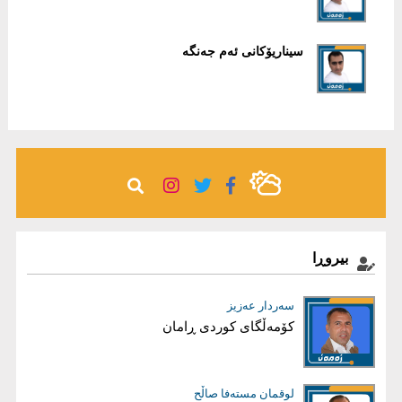
سيناريۆکانی ئەم جەنگە
بیروڕا
سەردار عەزیز
بڵند دلێر شاوەیس
کۆمەڵگای کوردی ڕامان
قەیرانی دارایی عێراق، کەمی داهات
یان گەندەڵی؟
فارس نەورۆڵی
لوقمان مستەفا صاڵح