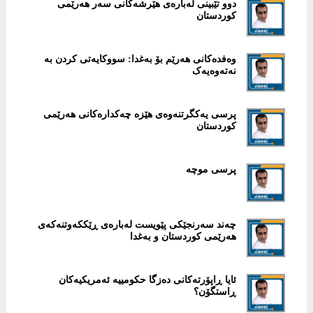
دوو تێبينی لەبارەی هێرشەکانی سەر هەرێمی
کوردستان
وەفدەکانی هەرێم بۆ بەغدا: سووکایەتی کردن بە
نەتەوەیەک
پرسی یەکگرتنەوەی هێزە چەکدارەکانی هەرێمی
کوردستان
پرسی موچە
چەند سەرنجێکی پێويست لەبارەی ڕێککەوتنەکەی
هەرێمی کوردستان و بەغدا
ئایا ڕاپۆرتەکانی دەزگا حکومييە ئەمريکيەکان
ڕاستگۆن؟