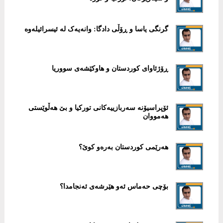
گرنگی یاسا و ڕۆڵی دادگا: وانەیەک لە ئيسرائیلەوە
ڕۆژئاوای کوردستان و هاوکێشەی سووريا
ئۆپراسيۆنە سەربازييەکانی تورکيا و بێ هەڵوێستی
هەمووان
هەرێمی کوردستان بەرەو کوێ؟
بۆچی حەماس ئەو هێرشەی ئەنجامدا؟