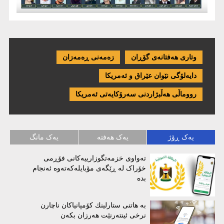
وتاری هەفتانەی گۆڕان
زەمەنی ڕەمەزان
دایەلۆگی نێوان عێراق و ئەمریكا
رووماڵی هەڵبژاردنی سەرۆکایەتی ئەمریکا
یەک ڕۆژ
یەک هەفتە
یەک مانگ
تەواوی خزمەتگوزارییەکانی فۆڕمی
خۆراک لە ڕێگەی مۆبایلەکەتەوە ئەنجام
بدە
بە هاتنی ستارلینك كۆمپانیاكان ناچارن
نرخی ئینتەرنێت هەرزان بكەن