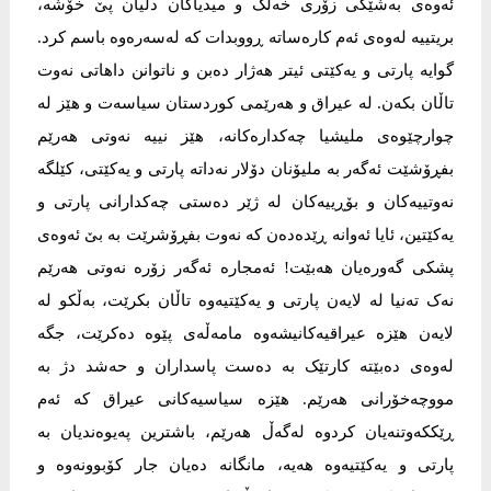
ئەوەی بەشێکی زۆری خەڵک و ميدياکان دڵيان پێ خۆشە،
بريتييە لەوەی ئەم کارەساتە ڕووبدات کە لەسەرەوە باسم کرد.
گوایە پارتی و یەکێتی ئيتر هەژار دەبن و ناتوانن داهاتی نەوت
تاڵان بکەن. لە عيراق و هەرێمی کوردستان سياسەت و هێز لە
چوارچێوەی مليشيا چەکدارەکانە، هێز نييە نەوتی هەرێم
بفڕۆشێت ئەگەر بە مليۆنان دۆلار نەداتە پارتی و یەکێتی، کێلگە
نەوتييەکان و بۆڕييەکان لە ژێر دەستی چەکدارانی پارتی و
یەکێتين، ئایا ئەوانە ڕێدەدەن کە نەوت بفڕۆشرێت بە بێ ئەوەی
پشکی گەورەیان هەبێت! ئەمجارە ئەگەر زۆرە نەوتی هەرێم
نەک تەنيا لە لایەن پارتی و یەکێتيەوە تاڵان بکرێت، بەڵکو لە
لایەن هێزە عيراقيەکانيشەوە مامەڵەی پێوە دەکرێت، جگە
لەوەی دەبێتە کارتێک بە دەست پاسداران و حەشد دژ بە
مووچەخۆرانی هەرێم. هێزە سياسيەکانی عيراق کە ئەم
ڕێککەوتنەیان کردوە لەگەڵ هەرێم، باشترين پەيوەنديان بە
پارتی و یەکێتيەوە هەیە، مانگانە دەيان جار کۆبوونەوە و