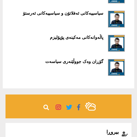
سیاسییەکانی ئەفلاتۆن و سیاسییەکانی ئەرستۆ
پاڵەوانەکانی مەکینەی پۆپۆلیزم
گۆڕان وەک جووڵێنەری سیاسەت
بیروڕا