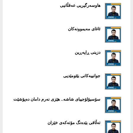
هاوسەرگیریی عەقڵانیی
ئاغای مەیموونەکان
دزینی ڕاپەڕین
سۆسیۆلۆجییای شاشە.. هێزی نەرم دامان دەپۆشێت
تەڵاقی بێدەنگ مۆتەکەی خێزان