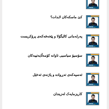
کێ ماسکەکان لابدات؟
پەرلەمانی کالیگۆلا و پێخەفەکەی پرۆکریست
سۆسیۆ سیاسیی تاوانە کۆمەڵایەتییەکان
ئەسپەکەی تەڕوادە و پاژنەی ئەخێل
کاریزمایەک لەزیندان