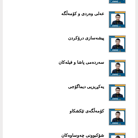
عەلی وەردی و کۆمەڵگە
پیشەسازی درۆکردن
سەردەمی پاشا و فیلەکان
یەکڕیزیی دیماگۆجی
کۆمەڵگەی تێکشکاو
شۆکبوونی چەوساوەکان