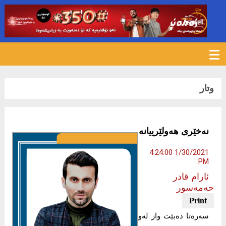
1170
وتار
نەخێری هەولێرییانە
1/30/2021 4:24:00
PM
ئارام قادر
حەمەسور
سەرەتا دەبێت واز لەو