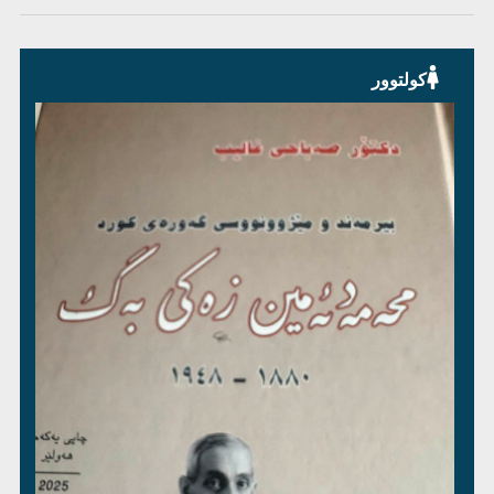
کولتوور