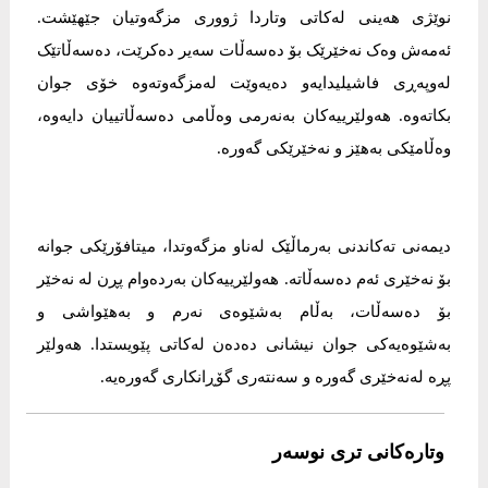
نوێژی هەینی لەکاتی وتاردا ژووری مزگەوتیان جێهێشت.
ئەمەش وەک نەخێرێک بۆ دەسەڵات سەیر دەکرێت، دەسەڵاتێک
لەوپەڕی فاشیلیدایەو دەیەوێت لەمزگەوتەوە خۆی جوان
بکاتەوە. هەولێرییەکان بەنەرمی وەڵامی دەسەڵاتییان دایەوە،
وەڵامێکی بەهێز و نەخێرێکی گەورە.
دیمەنی تەکاندنی بەرماڵێک لەناو مزگەوتدا، میتافۆرێکی جوانە
بۆ نەخێری ئەم دەسەڵاتە. هەولێرییەکان بەردەوام پڕن لە نەخێر
بۆ دەسەڵات، بەڵام بەشێوەی نەرم و بەهێواشی و
بەشێوەیەکی جوان نیشانی دەدەن لەکاتی پێویستدا. هەولێر
پڕە لەنەخێری گەورە و سەنتەری گۆڕانکاری گەورەیە.
وتارەکانی تری نوسەر