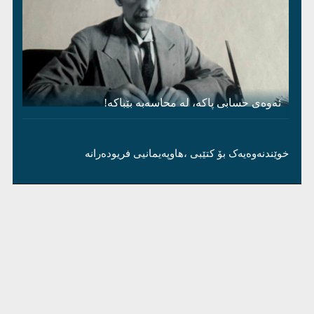
ئەوەی حسابی پاکە، لە محاسەبە بێباکە!
خوێندنەوەیەک بۆ کتێبی ،هاوپەیمانیی فریودەرانە