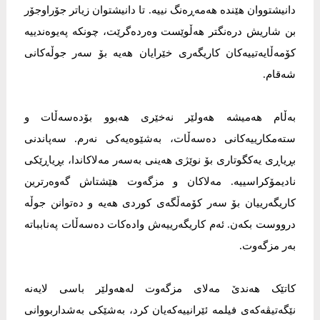
دانیشتووان هێندە هەمەڕەنگ نییە. تا دانیشتوان زیاتر جۆراوجۆر
بن شاریش درەنگتر هەڵوێست وەردەگرێت، چونکە پەیوەندییە
کۆمەڵایەتییەکان کاریگەری خێرایان هەیە بۆ سەر جوڵەکانی
شەقام.
بەڵام هەمیشە هەولێر نەخێری هەبوو بۆدەسەڵات و
ستەمکارییەکانی دەسەڵات، بەشێوەیەکی نەرم. سەپاندنی
بڕیاڕی یەکگوتاری بۆ نوێژی هەینی بەسەر مەلاکاندا، بڕیاڕێکی
نادیمۆکراسییە. مەلاکان و مزگەوت هێشتاش گەوەرترین
کاریگەرییان بۆ سەر کۆمەڵگەی کوردی هەیە و دەتوانن جوڵە
درووست بکەن. ئەم کاریگەرییەش وادەکات دەسەڵات پەنابباتە
بەر مزگەوت.
کاتێک هەندێ مەلای مزگەوت لەهەولێر باسی لایەنە
نێگەتیڤەکەی فیلمە ئێرانییەکەیان کرد، بەشێکی بەشداربووانی