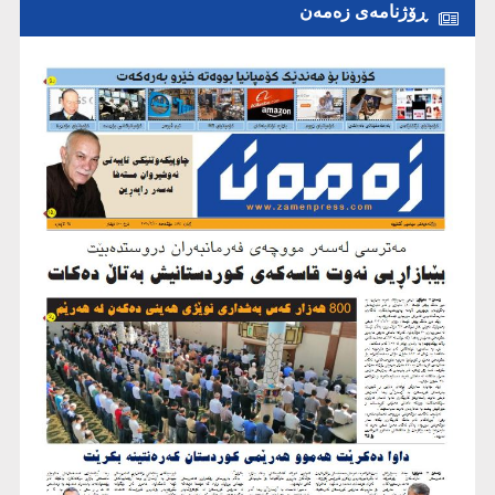
ڕۆژنامەی زەمەن