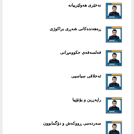
نەخێری هەولێرییانە
ڕەهەندەکانی شەڕی براکوژی
فەلسەفەی حکوومڕانی
ئەخلاقی سیاسیی
راپەڕین و یۆتۆپیا
سەردەمی ڕووکەش و دۆگمابوون