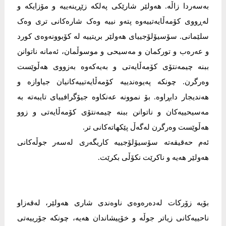
بەسەردا زاڵە. هەولێر شارێکی پەلکە زێڕینەییە و مۆزایکە و
لەڕووی کۆمەڵایەتییەوە پتەو نییە وەک شارەکانی تری وەک
سلێمانی. سۆسیۆلۆجییای هەولێر بریتییە لە کۆبوونەوەی کورد
و عەرەب و تورکمان و مەسیحی و موسوڵمان، ئەمانە ناتوانن
ببنە چیمەنتۆی کۆمەڵایەتی و بەیەکەوە بەزووی هەڵوێست
وەرگرن. چونکە پەیوەندییە کۆمەڵایەتییەکانیان جیاوازە و
هەندیجار دابڕاوە. بۆ نموونە عەنکاوە جیۆگرافییای تایبەتە بە
مەسیحییەکان و ناتوانن ببنە چیمەنتۆی کۆمەڵایەتی و زوو
هەڵوێست وەرگرن لەگەڵ پێکهاتەکانی تر.
ئەم حەقیقەتە سۆسیۆلۆجییە کاریگەری لەسەر جوڵەکانی
هەولێر هەیە و ناکرێت نکۆڵی بکرێت.
بۆیە زۆرکات لەدەرەوەی ناوەندی شاری هەولێر، لەقەزاو
ناحییەکانی زیاتر جوڵە و خۆپیشاندان هەیە، چونکە جۆرییەتی