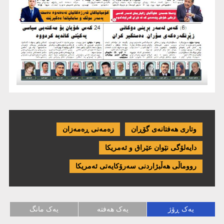
وتاری هەفتانەی گۆڕان
زەمەنی ڕەمەزان
دایەلۆگی نێوان عێراق و ئەمریكا
رووماڵی هەڵبژاردنی سەرۆکایەتی ئەمریکا
یەک ڕۆژ
یەک هەفتە
یەک مانگ