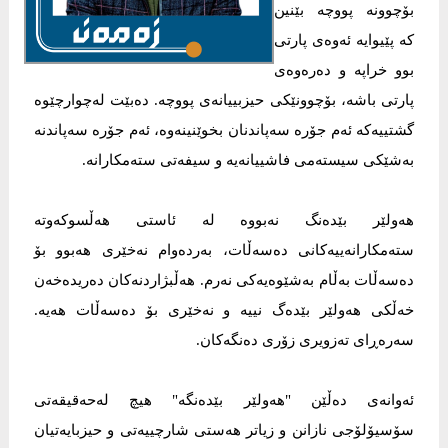
بۆچوونە پووچە بێنین
کە پێیوایە ئەوەی پارتی
بوو خراپە و دەرەوەی
پارتی باشە، بۆچوونێکی حیزبییانەی پووچە. دەبێت لەچوارچێوە
گشتییەکە ئەم جۆرە سەپاندنان بخوێنینەوە، ئەم جۆرە سەپاندنە
بەشێکی سیستەمی فاشییانەیە و سیفەتی ستەمکارانە.
هەولێر بێدەنگ نەبووە لە ئاستی هەڵسوکەوتە
ستەمکارانەییەکانی دەسەڵات، بەردەوام نەخێری هەبوو بۆ
دەسەڵات بەڵام بەشێوەیەکی نەرم. هەڵبژاردنەکان دەریدەخەن
خەڵکی هەولێر بێدەگ نییە و نەخێری بۆ دەسەڵات هەیە.
سەرەڕای تەزویری زۆری دەنگەکان.
ئەوانەی دەڵێن "هەولێر بێدەنگە" هیچ لەحەقیقەتی
سۆسیۆلۆجی نازانن و زیاتر هەستی شارچییەتی و حیزبایەتیان