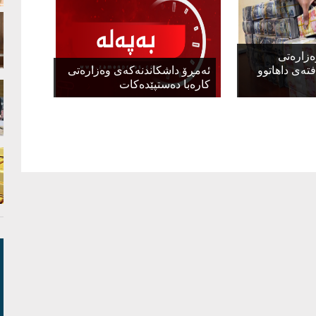
ەزارەتی
فتەی داهاتوو
ئەمڕۆ داشکاندنەکەى وەزارەتى
کارەبا دەستپێدەکات