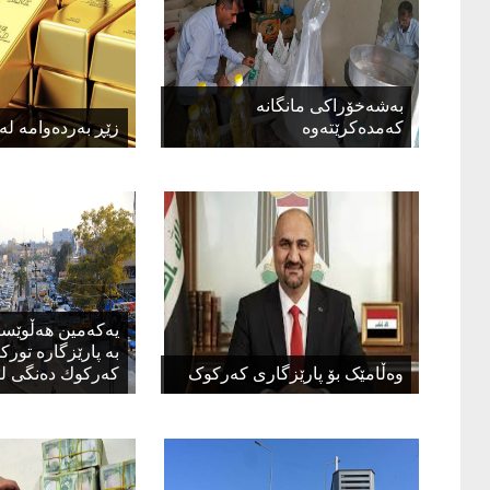
بەشەخۆراكی مانگانە
كەمدەكرێتەوە
زێڕ بەردەوامە لە
یەكەمین هەڵوێست
بە پارێزگارە تور
وەڵامێک بۆ پارێزگاری کەرکوک
كەركوك دەنگی لێ