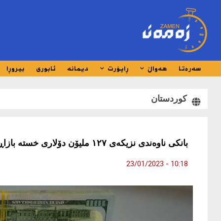
سەرەتا
هەواڵ
ڕاپۆرت
دیمانە
ئابوری
بیروڕا
کوردستان
بانکى ناوەندى نزیکەى ١٢٧ ملیۆن دۆلارى خستە بازاڕەوە
10:18 - 23/01/2023