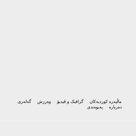
ماڵپەرە کوردیەکان
گرافیک و ڤیدیۆ
وەرزش
گەلەری
دەربارە
پەیوەندی