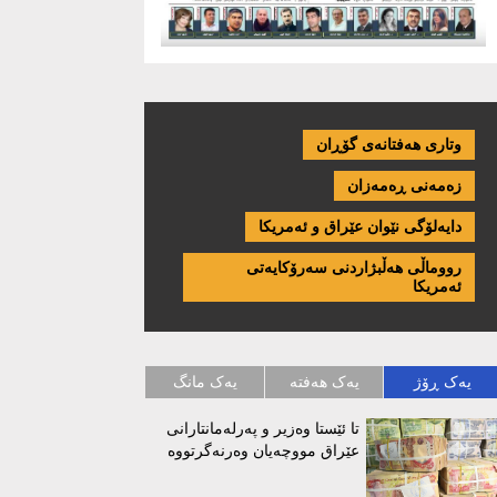
وتاری هەفتانەی گۆڕان
زەمەنی ڕەمەزان
دایەلۆگی نێوان عێراق و ئەمریكا
رووماڵی هەڵبژاردنی سەرۆکایەتی
ئەمریکا
یەک ڕۆژ
یەک هەفتە
یەک مانگ
تا ئێستا وەزیر و پەرلەمانتارانی
عێراق مووچەیان وەرنەگرتووە