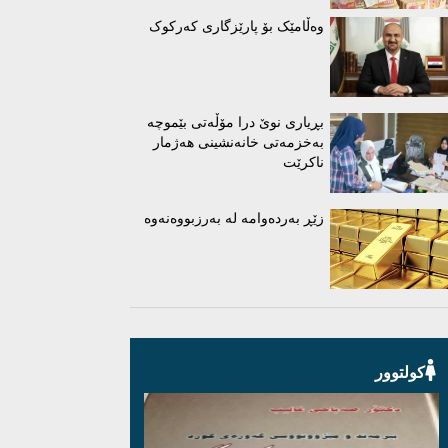
وەڵامێک بۆ پارێزگاری کەرکوک
بڕیاری نوێ درا مۆڵەتی بێموچە
بەخزمەتی خانەنشینی هەژمار
ناکرێت
زێڕ بەردەوامە لە بەرزبووەنەوە
کولتوور