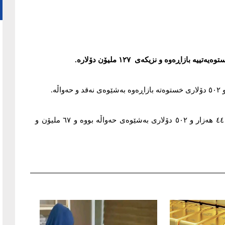
ازاڕەوە و نزیکەى ١٢٧ ملیۆن دۆلارە.
ئەو پارەیەى بانکى ناوەندى خستویەتییە بازاڕەوە، ٥٩ ملیۆن و ٤٤ هەزار و ٥٠٢ دۆلارى بەشێوەى حەواڵە بووە و ٦٧ ملیۆن و