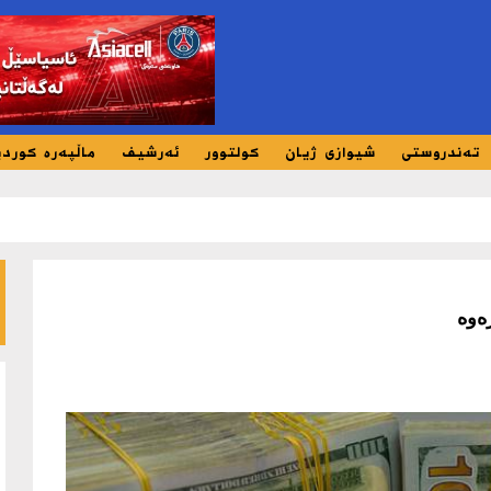
تەندروستی
شیوازی ژیان
کولتوور
ئەرشیف
ماڵپەرە کورد