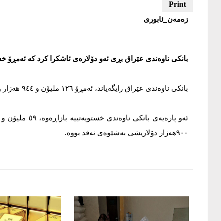
زەمەن_ئابورى
بانکى ناوەندى عێراق بڕى ئەو دۆلارەى ئاشکرا کرد کە ئەمڕۆ خستوەیەتییە ب
بانکى ناوەندى عێراق رایگەیاند، ئەمڕۆ ١٢٦ ملیۆن و ٩٤٤ هەزار و ٥٠٢ دۆلارى خستوەتە بازاڕەوە بەشێوەى نەقد و حەواڵە.
٩٠٠هەزار دۆلاریشى بەشێوەى نەقد بووە.