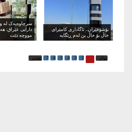
​سرچاوەیەک لە و
بۆشؤفێران.. ئاگاداری کامێرای
دارایی عێراق: هە
خاڵ بۆ خاڵ بن لەم ڕێگایە
مووچە دێت
7
6
5
4
3
2
1
دواتر
پێشتر