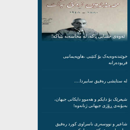
ئەوەی حسابی پاکە، لە محاسەبە بێباکە!
خوێندنەوەیەک بۆ کتێبی ،هاوپەیمانیی
فریودەرانە
لە ستایشی رەفیق سابیردا….
شیعرێک بۆ دایکم و ھەموو دایکانی جیھان،
بەبۆنەی ڕۆژی جیھانی ژنانەوە!
شاعیر و نووسەری ناسراوی کورد رەفیق