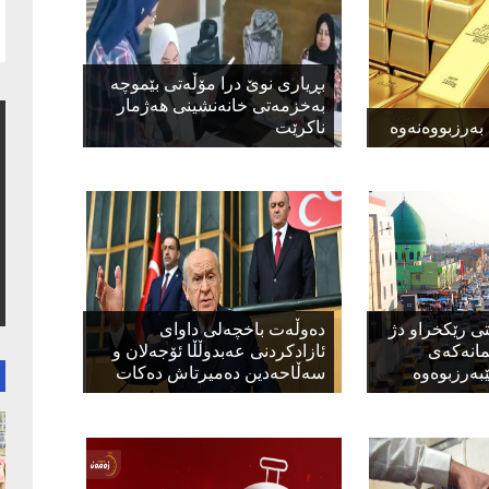
بڕیاری نوێ درا مۆڵەتی بێموچە
بەخزمەتی خانەنشینی هەژمار
 بەرزبووەنەوە
ناکرێت
ی رێكخراو دژ
دەوڵەت باخچەلی داوای
كمانەكەی
ئازادکردنی عەبدوڵڵا ئۆجەلان و
بەرزبوەوە
سەڵاحەدین دەمیرتاش دەکات