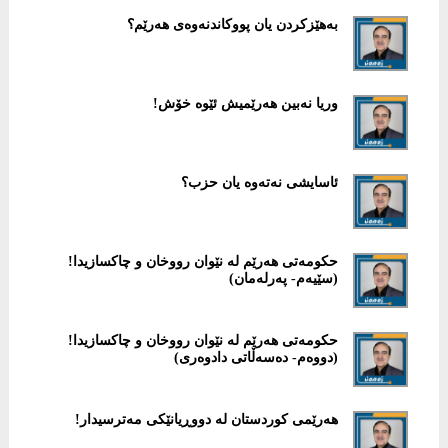
بەهێزکردن یان پووکاندنەوەی هەرێم؟
وريا نەبين هەرێميش ئێوە خۆش!
ئاسایشی نەتەوە یان حزب؟
حکومەتی هەرێم لە نێوان رووخان و چاکسازیدا!
(سێیەم- پەرلەمان)
حکومەتی هەرێم لە نێوان رووخان و چاکسازیدا!
(دووەم- دەسەڵاتی دادوەری)
ھەرێمی کوردستان لە دووڕیانێکی مەترسیدار!