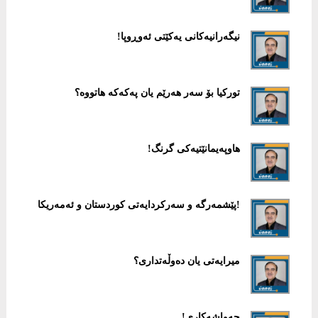
نيگەرانيەکانی يەکێتی ئەوڕوپا!
تورکیا بۆ سەر هەرێم یان پەکەکە هاتووە؟
هاوپەیمانێتیەکی گرنگ!
!پێشمەرگە و سەرکردايەتی کوردستان و ئەمەریکا
میرایەتی یان دەوڵەتداری؟
چەواشەکاری!