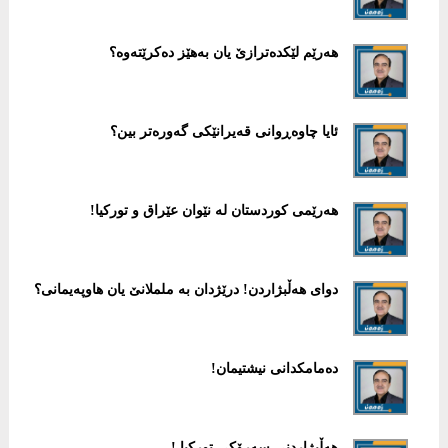
هەرێم لێکدەترازێ یان بەهێز دەکرێتەوە؟
ئایا چاوەڕوانی قەیرانێکی گەورەتر بین؟
هەرێمی کوردستان لە نێوان عێراق و تورکیا!
دوای هەڵبژاردن! درێژدان بە ململانێ یان هاوپەیمانی؟
دەمامکدانی نیشتیمان!
هەڵبژاردنی سەرۆکی تورکیا !