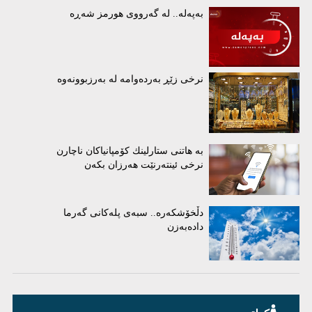
بەپەلە.. لە گەرووی هورمز شەڕە
نرخی زێڕ بەردەوامە لە بەرزبوونەوە
بە هاتنی ستارلینك كۆمپانیاكان ناچارن
نرخی ئینتەرنێت هەرزان بكەن
دڵخۆشکەرە.. سبەی پلەکانی گەرما
دادەبەزن