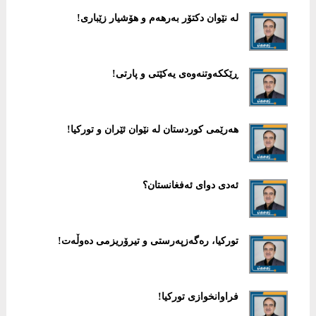
لە نێوان دکتۆر بەرهەم و هۆشیار زێباری!
ڕێککەوتنەوەی یەکێتی و پارتی!
هەرێمی کوردستان لە نێوان ئێران و تورکیا!
ئەدی دوای ئەفغانستان؟
تورکیا، رەگەزپەرستی و تیرۆریزمی دەوڵەت!
فراوانخوازی تورکيا!