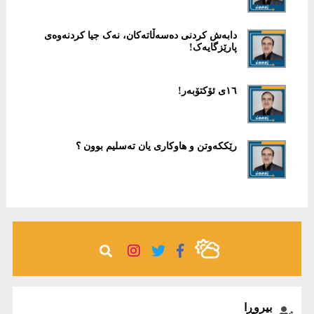
دابەش کردنی دەسەڵاتەکان، نەک جیا کردنەوەی
پارێزگایەک‌!
١٦ی ئۆکتۆبەر!
رێككەوتن و هاوكاری یان تەسلیم بوون ؟
بیروڕا