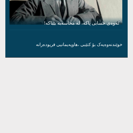
ئەوەی حسابی پاکە، لە محاسەبە بێباکە!
خوێندنەوەیەک بۆ کتێبی ،هاوپەیمانیی فریودەرانە