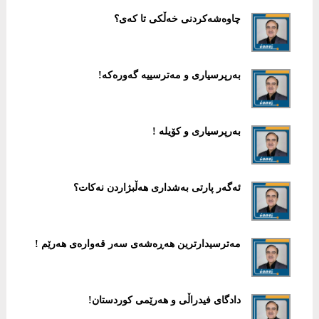
چاوەشەکردنی خەڵکی تا کەی؟
بەرپرسیاری و مەترسییە گەورەکە!
بەرپرسیاری و کۆیلە !
ئەگەر پارتی بەشداری هەڵبژاردن نەکات؟
مەترسیدارترین هەڕەشەی سەر قەوارەی هەرێم !
دادگای فیدراڵی و هەرێمی کوردستان!