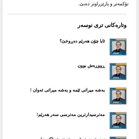
تۆکمەتر و پارێزراوتر دەبێ.
وتارەکانی تری نوسەر
ئايا چۆن هەرێم دەڕوخێ؟
ڕووڕەش بوون
بەشە میراتی ئێمە و بەشه‌ میراتی ئەوان !
مەترسیدارترین مەترسی سەر هەرێم!