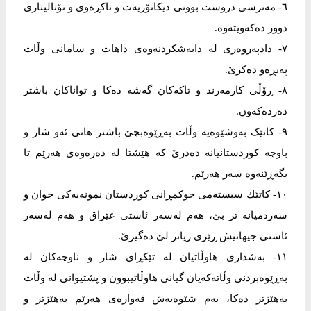
٦- مەترسی دروست بوونی دیکاتۆریەت و تاکڕەوی و تۆتالیتاری
دوور دەکەویتەوە.
٧- دادپەروەری لە دابەشکردنەوەی داهات و سامانی وڵات
پەیڕەو دەکرێ.
٨- ڕۆڵی کارمەرند و تاکەکان گەشە دەکا و تواناکان باشتر
دەردەکەون.
٩- کاتێک بەوشێوەیە وڵات بەڕێوەبچێ باشتر هانی ئەو شار و
باوچە کوردستانیانە دەدرێ کە هێشتا لە دەرەوەی هەرێم تا
بگەڕێنەوە سەر هەرێم.
١٠- کاتێك سیستەمی حوکمڕانی کوردستان نمونەیەکی جوان و
سەردمیانە تر بێ، هەم لەسەر ئاستی عێراق و هەم لەسەر
ئاستی جیهانیش ڕێزی زیاتر لێ دەگیرێ.
١١- بەشداری هاوڵاتیان لە تێکڕای شار و ناوچەکان لە
بەڕێوەبردنی وڵاتەکەیان گیانی هاوڵاتیبوون و پشتیوانی لە وڵات
بەهێزتر دەکا، بەم شێوەیەش قەوارەی هەرێم بەهێزتر و