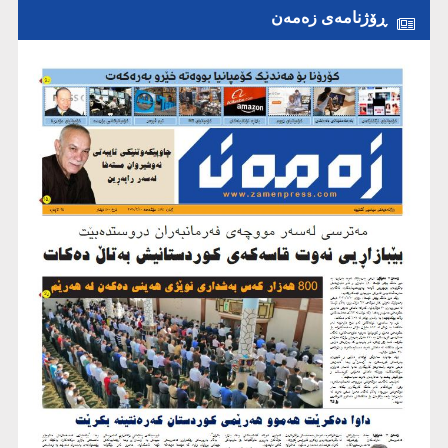
ڕۆژنامەی زەمەن