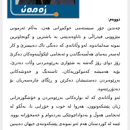
دووەم:
چەندین جۆر سیستەمی حوکمڕانی هەن، بەڵام ئەزمونی
مێژوویی فیدراڵی و ناناوەندیێتی بە باشترین و گونجاوترین
نمونە سەلماندوە. لەو وڵاتانەی کە دەنگی تاک دەبیسرێ و کار
لەسەر بنەمای هەڵسەنگاندن و ئەنجامی لێکۆڵینەوەکان دەکرێ
رۆژ دوای رۆژ گەشە بە شێوازی بەڕێوەبردنی وڵات دەدرێ،
بۆیە هەمیشە کەموکوڕیەکان، ئاستەنگ و خەوشەکانی
بەڕێوەبردن دەستنیشان دەکرێن و ڕێگای چارەسەریان بۆ
دەدۆزرێتەوە.
ئەو وڵاتانەی کە لە بوارەکانی بەڕێوەبردن و خۆشگوزەرانی
ژیان پێشکەوتوون، هەروا لە خوت و خۆڕایی نا، بەڵکو لە
ئەنجامی هەوڵ و بەدواداچونێکی بەردەوام و خەمخۆرانە بووە.
ئێمە لە کوردستان هەم ئەو نمونەی پێشکەوتنەی جیهان دەبینین