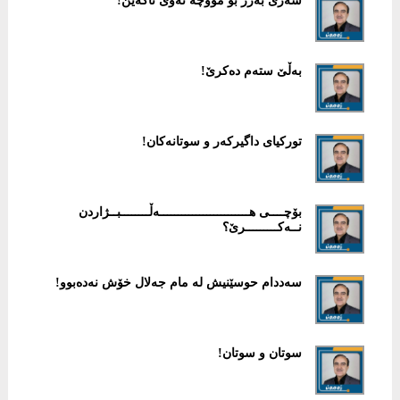
سەری بەرز بۆ مووچە نەوی ناکەین!
بەڵێ ستەم دەکرێ!
تورکیای داگیرکەر و سوتانەکان!
بۆچــــی هـــــــــــــــــــــــــەڵــــــــبــژاردن
نــەکـــــــــرێ؟
سەددام حوسێنیش لە مام جەلال خۆش نەدەبوو!
سوتان و سوتان!