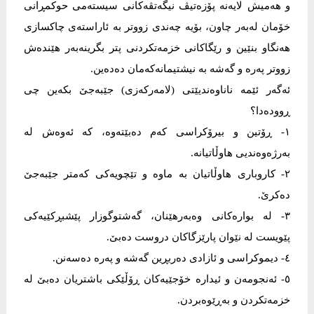
و هەمیش لایەنە پۆزەتیڤ نیگەتڤەکانی سیستەمی حوکمڕانی
خۆمان لەبەر چاون، بۆیە چەندی زووتر بە ئاراستەی چاکسازی
هەنگاو بنێین و رێگاکانی خزمەتکردنی پتر بگرینەبەر هێندەش
زووتر پەرە و گەشە بە نیشتیمانەکەمان دەدەین.
ئەگەر ئێمە ناناوەندیێتی (لامەرکەزی) جێبەجێ بکەین چی
ڕوودەدا؟
١- ڕۆتین و بیرۆکراسی کەم دەبێتەوە، کە ئەوەش لە
بەرژەوەندیی هاوڵاتیانە.
٢- کاروباری هاوڵاتیان بە ماوە و تێچویەکی کەمتر جێبەجێ
دەکرێ.
٣- لە بوارەکانی وەبەرهێنان، گەشتوگوزار پێشبڕکێیەکی
پێویست لە نێوان پارێزگاکان دروست دەبێ.
٤- دیموکراسی و ئازادی دەربڕین گەشە و پەرە دەسەنن.
٥- ئەنجومەن و ئیدارە خۆجێیەکان ڕۆڵێکی باشتریان دەبێ لە
خزمەتکردن و بەڕێوەبردن.