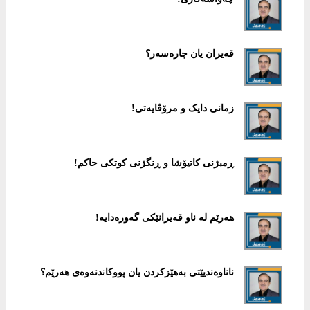
قەیران یان چارەسەر؟
زمانی دایک و مرۆڤایەتی!
ڕمبژنی کاتیۆشا و ڕنگژنی کوتکی حاکم!
هەرێم لە ناو قەیرانێکی گەورەدایە!
ناناوەندیێتی بەهێزکردن یان پووکاندنەوەی هەرێم؟