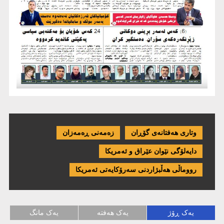
وتاری هەفتانەی گۆڕان
زەمەنی ڕەمەزان
دایەلۆگی نێوان عێراق و ئەمریكا
رووماڵی هەڵبژاردنی سەرۆکایەتی ئەمریکا
یەک ڕۆژ
یەک هەفتە
یەک مانگ