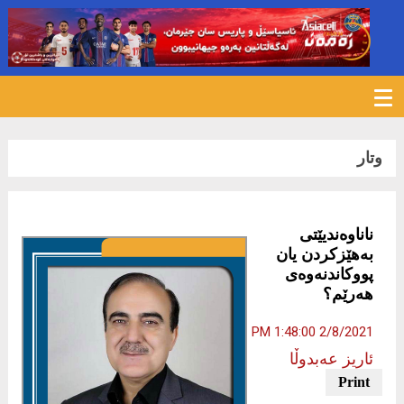
584
وتار
ناناوەندیێتی
بەهێزکردن یان
پووکاندنەوەی
هەرێم؟
2/8/2021 1:48:00 PM
ئاریز عەبدوڵا