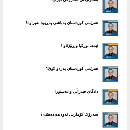
ھەرێمی کوردستان بەباشی بەڕێوە نەبراوە!
ئێمە، تورکیا و ڕۆژئاوا!
هەرێمی کوردستان بەرەو کوێ؟
دادگای فیدراڵی و دەستور!
سەرۆک کۆماریی ئەوەندە دەهێنێ؟