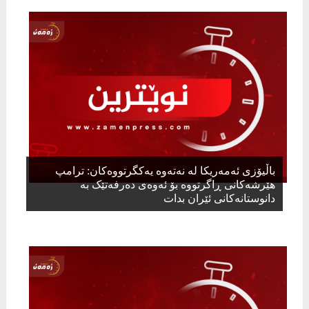
باڵیۆزی ئەمەریکا لە نەتەوە یەکگرتووەکان: ترامپ
هێرشەکانی ڕاگرتووە بۆ ئەوەی دەرفەتێک بە
دانوستانەکانی ئێران بدات