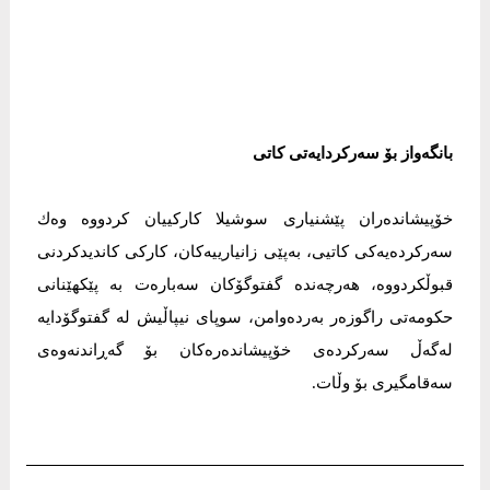
بانگەواز بۆ سەركردایەتی كاتی
خۆپیشاندەران پێشنیاری سوشیلا كاركییان كردووە وەك
سەركردەیەكی كاتیی، بەپێی زانیارییەكان، كاركی كاندیدكردنی
قبوڵكردووە، هەرچەندە گفتوگۆكان سەبارەت بە پێكهێنانی
حكومەتی راگوزەر بەردەوامن، سوپای نیپاڵیش لە گفتوگۆدایە
لەگەڵ سەركردەی خۆپیشاندەرەكان بۆ گەڕاندنەوەی
سەقامگیری بۆ وڵات.