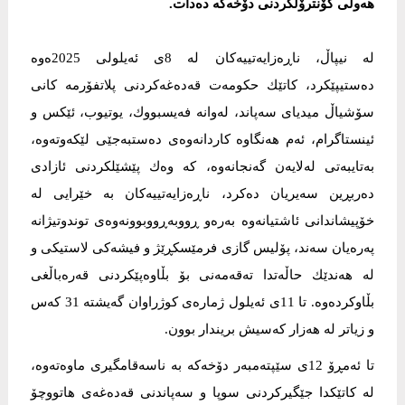
هەوڵی كۆنترۆڵكردنی دۆخەكە دەدات.
له‌ نیپاڵ، ناڕەزایەتییەكان لە 8ی ئەیلولی 2025ەوە
دەستیپێكرد، كاتێك حكومەت قەدەغەكردنی پلاتفۆرمە كانی
سۆشیاڵ میدیای سەپاند، لەوانە فەیسبووك، یوتیوب، ئێكس و
ئینستاگرام، ئەم هەنگاوە كاردانەوەی دەستبەجێی لێكەوتەوە،
بەتایبەتی لەلایەن گەنجانەوە، كە وەك پێشێلكردنی ئازادی
دەربڕین سەیریان دەكرد، ناڕەزایەتییەكان بە خێرایی لە
خۆپیشاندانی ئاشتیانەوە بەرەو ڕووبەڕووبوونەوەی توندوتیژانە
پەرەیان سەند، پۆلیس گازی فرمێسكڕێژ و فیشەكی لاستیكی و
لە هەندێك حاڵەتدا تەقەمەنی بۆ بڵاوەپێكردنی قەرەباڵغی
بڵاوكردەوە. تا 11ی ئەیلول ژمارەی كوژراوان گەیشتە 31 كەس
و زیاتر لە هەزار كەسیش بریندار بوون.
تا ئەمڕۆ 12ی سێپتەمبەر دۆخەكە بە ناسەقامگیری ماوەتەوە،
لە كاتێكدا جێگیركردنی سوپا و سەپاندنی قەدەغەی هاتووچۆ