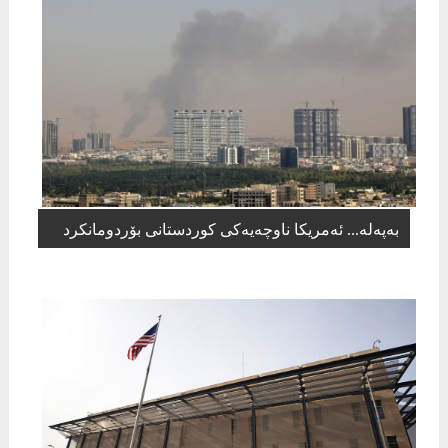
بەپەلە... ئەمریكا ناوچەیەكی كوردستانی بۆردومانكرد