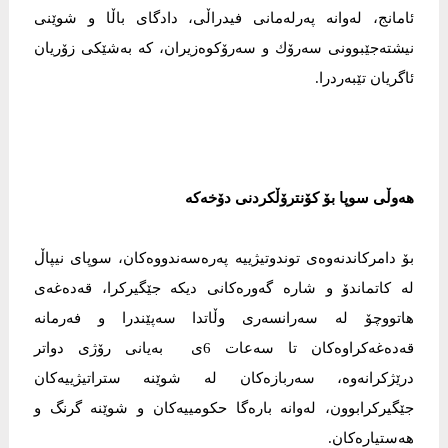
ئامانج، لەوانە پەرلەمانی فیدراڵی، دادگای باڵا و شوێنی
نیشتەجێبوونی سەرۆك و سەرۆكوەزیران، كە بەشێكی زۆریان
ئاگریان تێبەردرا.
هەوڵی سوپا بۆ كۆنترۆڵكردنی دۆخەكە
بۆ دامركاندنەوەی توندوتیژییە پەرەسەندووەكان، سوپای نیپاڵ
لە كاتماندۆ و شارە گەورەكانی دیكە جێگیركرا، قەدەغەی
هاتووچۆ لە سەرانسەری وڵاتدا سەپێندرا و فەرمانە
قەدەغەكراوەكان تا سەعات 6ی بەیانی رۆژی دواتر
درێژكرانەوە، سەربازەكان لە شوێنە ستراتیژییەكان
جێگیركرابوون، لەوانە بارەگا حكومییەكان و شوێنە گرنگ و
هەستیارەكان.