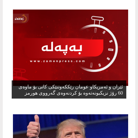
ئێران و ئەمریكاو عومان رێككەوتنێكی كاتی بۆ ماوەی
60 رۆژ نزیكبونەتەوە بۆ كردنەوەی گەرووی هورمز