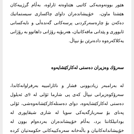
هێور بوونەوەیەكی كاتیی هێناوەتە ئاراوە، بەڵام گرژییەكان
هێشتا ماون، خۆپیشاندەران داوای چاكسازی سیستماتیك
دەكەن بۆ چارەسەركردنی پرسەكانی گەندەڵی و نایەكسانی
ئابووری و پێدانی مافەكانیان، هەربۆیە رۆژانی داهاتوو بە رۆژانی
یەكلاكەرەوە دادەنرێن بۆ نیپاڵ.
سەرۆك وەزیران دەستی لەكاركێشایەوە
لە بەرامبەر زیادبوونی فشار و نائارامییە بەرفراوانەكاندا،
سەرۆكوەزیرانی نیپاڵ كەی پی شارما ئۆلی لە 9ی ئەیلول
دەستی لەكاركێشایەوە، دوای دەستلەكاركێشانەوەشی، ئۆلی
پەنای بۆ سەربازگەیەكی سوپا لە شاری شیڤاپوری لە
بودانیلكانتا برد، بەڵام خۆپیشاندەران بەردەوام بوون لە
خۆپیشاندانەكانیان و باڵەخانە سەرەكییەكانی حكومەتیان كردە