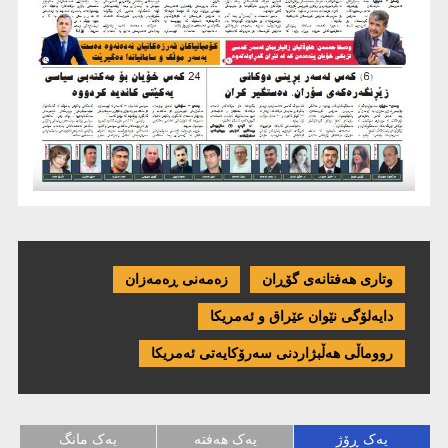
وتاری هەفتانەی گۆڕان
زەمەنی ڕەمەزان
دایەلۆگی نێوان عێراق و ئەمریكا
رووماڵی هەڵبژاردنی سەرۆکایەتی ئەمریکا
یەک ڕۆژ
یەک هەفتە
یەک مانگ