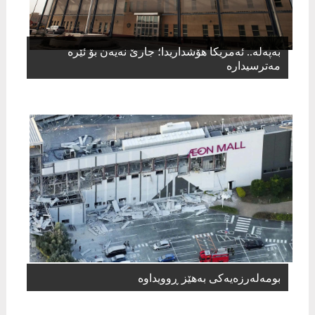
بەپەلە.. ئەمریکا هۆشداریدا؛ جارێ نەیەن بۆ ئێرە
مەترسیدارە
بومەلەرزەیەکی بەهێز ڕوویداوە