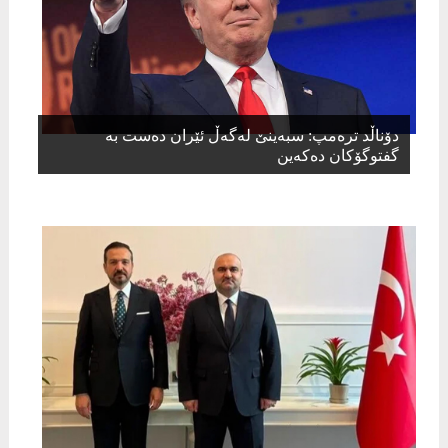
دۆناڵد ترەمپ: سبەینێ لەگەڵ ئێران دەست بە
گفتوگۆکان دەکەین