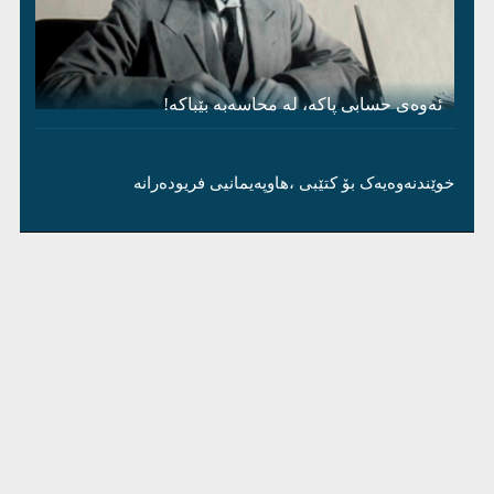
ئەوەی حسابی پاکە، لە محاسەبە بێباکە!
خوێندنەوەیەک بۆ کتێبی ،هاوپەیمانیی فریودەرانە