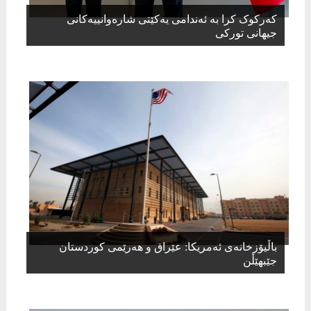
کەرکوک کرا بە ئەندامی یەکێتی شارەوانییەکانی
جیهانی تورکی
باڵیۆزخانەی ئەمریکا: عێراق و هەرێمی کوردستان
جێبهێڵن