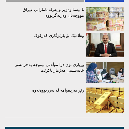
تا ئێستا وەزیر و پەرلەمانتارانی عێراق
مووچەیان وەرنەگرتووە
وەڵامێک بۆ پارێزگاری کەرکوک
بڕیاری نوێ درا مۆڵەتی بێموچە بەخزمەتی
خانەنشینی هەژمار ناکرێت
زێڕ بەردەوامە لە بەرزبووەنەوە