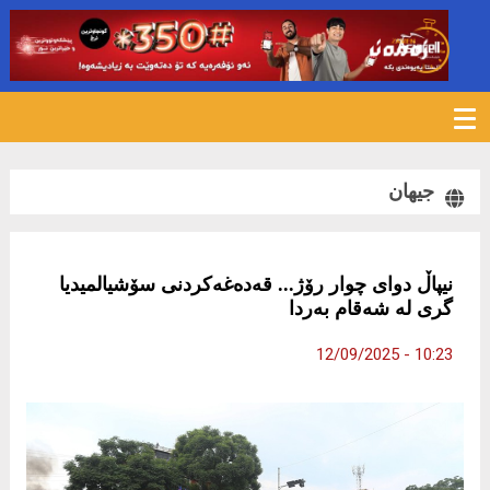
377
جیهان
نیپاڵ دوای چوار رۆژ... قه‌ده‌غه‌كردنی سۆشیالمیدیا
گری له‌ شه‌قام به‌ردا
10:23 - 12/09/2025