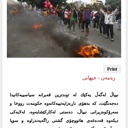
زه‌مه‌ن - جیهانی
نیپاڵ لەگەڵ یەكێك لە توندترین قەیرانە سیاسییەكانیدا
دەجەنگێت، كە بەهۆی ناڕەزایەتییەكانەوە حكومەت رووخا و
سەرۆكوەزیرانی نیپاڵ، دەستی لەكاركێشایەوە، لەلایەكی
دیكەوە قەدەغەی هاتووچۆی گشتی راگەیەندراوە و سوپا