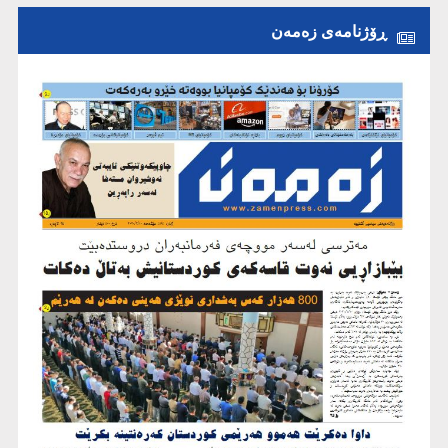
ڕۆژنامەی زەمەن