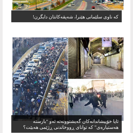
کە ناوی سلێمانی هێنرا، شەپقەکانتان دابگرن!
ئایا خۆپیشاندانەکان گەیشتوونەتە ئەو “بارستە
هەستیارەی” کە توانای ڕووخاندنی ڕژێمی هەبێت؟