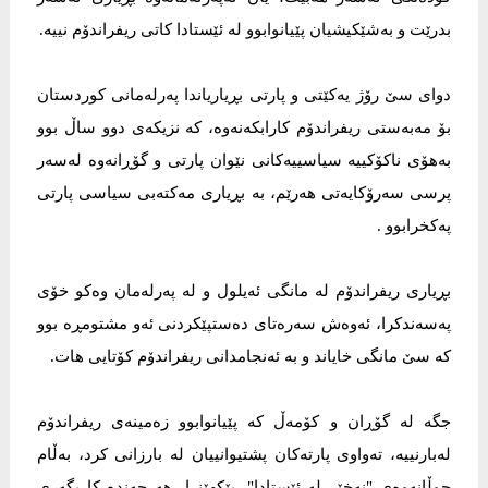
بدرێت و بەشێکیشیان پێیانوابوو لە ئێستادا کاتی ریفراندۆم نییە.
دوای سێ رۆژ یه‌کێتی و پارتی بڕیاریاندا په‌رله‌مانی کوردستان
بۆ مه‌به‌ستی ریفراندۆم کارابکه‌نه‌وه‌، که‌ نزیکه‌ی دوو ساڵ بوو
به‌هۆی ناکۆکییه‌ سیاسییه‌کانى نێوان پارتى و گۆڕانەوە لەسەر
پرسى سەرۆکایەتى هەرێم، بە ‌بڕیاری مه‌کته‌بی سیاسی پارتی
په‌کخرابوو .
بڕیاری ریفراندۆم له مانگی ئه‌یلول‌ و له‌ په‌رله‌مان وه‌کو خۆی
په‌سه‌ندکرا، ئه‌وه‌ش سه‌ره‌تای ده‌ستپێکردنی ئه‌و مشتومڕە بوو
که‌ سێ مانگی خا‌یاند و بە ‌ئه‌نجامدانی ریفراندۆم کۆتایی هات.
جگه‌ له‌ گۆڕان و کۆمه‌ڵ که‌ پێیانوابوو زه‌مینه‌ی ریفراندۆم
له‌بارنییه‌، ته‌واوی پارته‌کان پشتیوانییان له‌ بارزانی کرد، به‌ڵام
جوڵانه‌وه‌ی "نه‌خێر له‌ ئێستادا"، پێکهێنرا، هه‌رچه‌نده‌ کاریگه‌ری