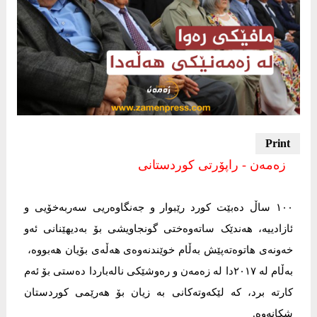
زه‌مه‌ن - راپۆرتی كوردستانی
١٠٠ ساڵ دەبێت کورد رێبوار و جەنگاوەریى سەربەخۆیی و
ئازادییە، هەندێک ساتەوەختى گونجاویشى بۆ بەدیهێنانى ئەو
خەونەى هاتوەتەپێش بەڵام خوێندنەوەى هەڵەى بۆیان هەبووە،
بەڵام لە ٢٠١٧دا لە زەمەن و رەوشێکى نالەباردا دەستى بۆ ئەم
کارتە برد، کە لێکەوتەکانى بە زیان بۆ هەرێمى کوردستان
شکانەوە.