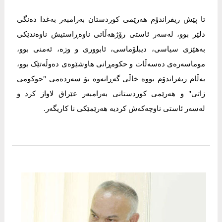
تا پێش ریفراندۆم هەرێمى کوردستان بەرامبەر بەغدا دەنگى
دلێر بوو، لەسەر ئاستى رۆژهەڵاتى ناوەڕاستیش ناوەندێکى
بەهێزى سیاسى، دیبلۆماسى، ئابوورى و وزە، ئەمنى بوو،
موماسەرەى دەسەڵات و حکومڕانى هاوشێوەى دەوڵەتێک بوو،
بەڵام ریفراندۆم بووە خاڵى گەڕانەوە بۆ سەردەمى "حوكومى
زاتى" و هەرێمى کوردستانى بەرامبەر عێراق لاواز کرد و
لەسەر ئاستى ناوچەکەش کردیە هەرێمێکى نا کاریگەر.