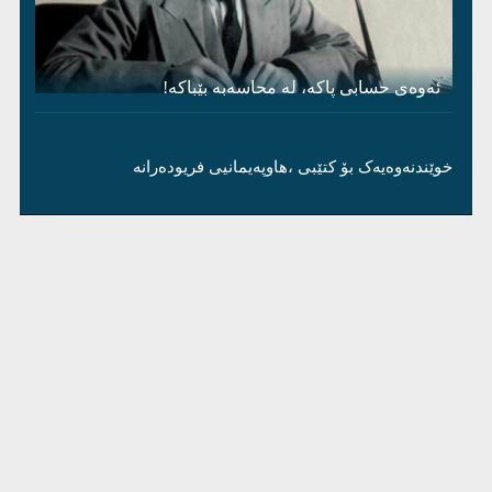
ئەوەی حسابی پاکە، لە محاسەبە بێباکە!
خوێندنەوەیەک بۆ کتێبی ،هاوپەیمانیی فریودەرانە