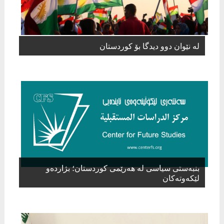
لە نێوان دوو دیدگا بۆ کوردستان
بنبەستی سیاسی لە هەرێمی کوردستان؛ بژاردەو
لێكه‌وته‌كان