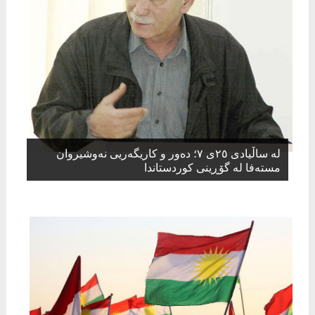
لە ساڵیادی ٢٥ی ٧؛ دەور و کاریگەریی نەوشیروان
مستەفا لە گۆڕینی کوردستاندا