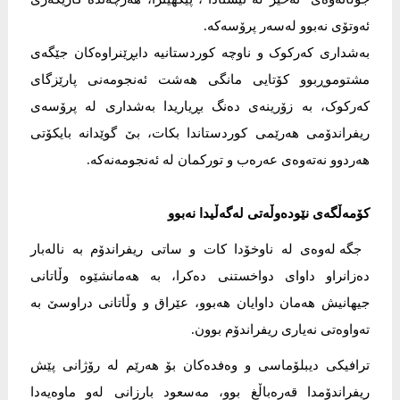
ئه‌وتۆی نه‌بوو له‌سه‌ر پرۆسه‌که‌.
بەشدارى کەرکوک و ناوچە کوردستانیە دابڕێنراوەکان جێگەى
مشتوموڕبوو کۆتایی مانگی هەشت ئەنجومەنی پارێزگای
کەرکوک، به‌ زۆرینه‌ی دەنگ بڕیاریدا بەشداری لە پرۆسەی
ریفراندۆمی هەرێمی کوردستاندا بکات، ‌بێ گوێدانه‌ بایکۆتی
هه‌ردوو نه‌ته‌وه‌ی عه‌ره‌ب و تورکمان له‌ ئه‌نجومه‌نەکە.
کۆمەڵگەى نێودەوڵەتى لەگەڵیدا نەبوو
جگە لەوەى لە ناوخۆدا کات و ساتى ریفراندۆم بە نالەبار
دەزانراو داواى دواخستنى دەکرا، بە هەمانشێوە وڵاتانى
جیهانیش هەمان داوایان هەبوو، عێراق و وڵاتانى دراوسێ بە
تەواوەتى نەیارى ریفراندۆم بوون.
ترافیکى دیبلۆماسى و وەفدەکان بۆ هەرێم لە رۆژانى پێش
ریفراندۆمدا قەرەباڵغ بوو، مەسعود بارزانی له‌و ماوه‌یه‌دا