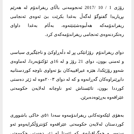
رۆژی 1 / 10 /2017 ئەنجومەنی باڵای ریفراندۆم لە هەرێم
بڕیاریدا گفتوگۆ لەگەڵ بەغدا بكرێت بێ ئەوەی ئەنجامی
ریفراندۆمەكە هەڵبوەشێنێتەوە، بەڵام بەغدا داوای
رەتكردنەوەی ئەنجامی ریفراندۆمەكەی كرد.
دواى ریفراندۆم رۆژانێکى پڕ لە دڵەڕاوکێ و ناجێگیرى سیاسى
و ئەمنى بوون، دوای 21 رۆژ و له‌ 16ی ئۆکتۆبه‌ردا، له‌ماوه‌ی
شه‌وو رۆژێکدا، هێزه‌ عیراقییه‌کان بۆ ته‌واوی ناوچه کوردستانیە
دابڕێنراوەکان گەڕانه‌وه و کە لە دواى ٢٠٠٣ەوە لە ژێر دەستى
کورددا بوون، تائێستاش ئەو ناوچانە لەلایەن حکومەتى
عێراقەوە بەڕێوەدەبرێن.
بەهۆى لێکەوتەکانى ریفراندۆمەوە سەدا ٥١ى خاکى باشوورى
کوردستان لەلایەن حکومەتى عێراقەوە کۆنترۆڵکرایەوەو ئەو
سنوور و جوگرافیایەى کە ئێستا لە ژێر دەستى حکومەتى