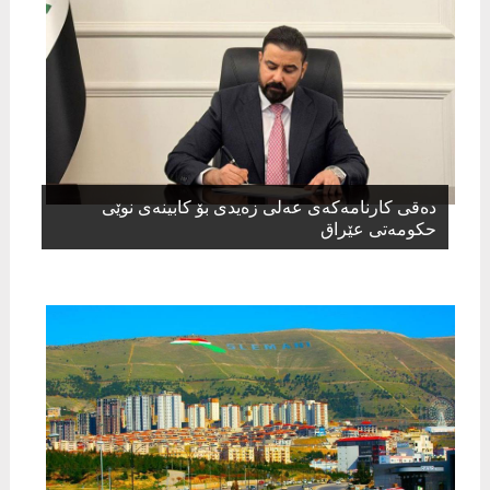
ده‌قی كارنامه‌كه‌ی عه‌لی زه‌یدی بۆ كابینه‌ی نوێی
حكومه‌تی عێراق