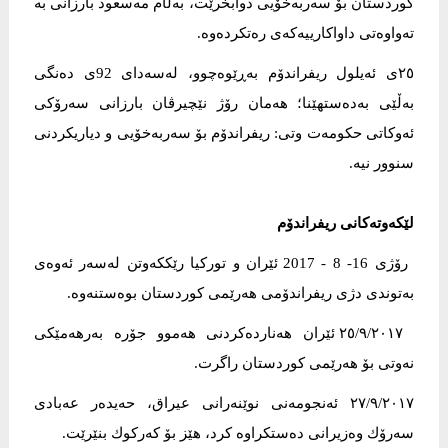
کوردستان بۆ سەربەخۆیی دوابخرێت، بەڵام مەسعود بارزانى بە
تەواوەتى داواکارییەکەى رەتکردەوە.
٢٥ى ئەیلول ریفراندۆم بەڕێوەچوو، له‌سه‌دای 92ی ده‌نگی
به‌ڵێی به‌ده‌ستهێنا؛ هەمان رۆژ نێچیرڤان بارزانى سەرۆکى
ئەوکاتى حکومەت وتی: ریفراندۆم بۆ سەربەخۆیى و دیاریکردنى
سنوور نیە.
لێکەوتەکانى ریفراندۆم
رۆژی 16- 8 - 2017 ئێران و توركیا رێکكەوتن لەسەر ئەوەی
بەتوندی دژی ریفراندۆمی هەرێمی كوردستان بوەستنەوە.
٢٥/٩/٢٠١٧ ئێران هەناردەكردنی هەموو جۆرە بەرهەمێكی
نەوتی بۆ هەرێمی كوردستان راگرت.
٢٧/٩/٢٠١٧ ئەنجومەنی نوێنەرانی عیراق، حەیدەر عەبادى
سەرۆك وەزیرانی دەستكراوە كرد، هێز بۆ كەركوك بنێرێت.