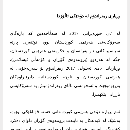
بڕیارى ریفراندۆم لە دۆخێکى ئاڵۆزدا
له‌ 7ی حوزه‌یرانی 2017 لە سەڵاحەدین کە باره‌گای
سه‌رۆکایه‌تی هه‌رێمی کوردستان بوو، نوێنەری پارتە
سیاسییەکانی ناو په‌رلەمان و حکومەتی هەرێمی کوردستان،
جگە لە هه‌ردوو (بزوتنه‌وه‌ی گۆڕان و کۆمەڵی ئیسلامی)،
بڕیاریاندا 25ی ئەیلولی 2017 ریفراندۆم بۆ سه‌ربه‌خۆیی لە
هەرێمی کوردستان و ناوچه‌ کوردستانیە دابڕێنراوەکان
به‌ڕێوه‌بچێت و ئەنجومەنی باڵای ریفراندۆمیش بە سەرۆکایەتی
بارزانی پێکهێنرا.
ئەم بڕیارە دۆخی هەرێمی کوردستانی خستە قۆناغێکی نوێوە،
بەشێک لە لایەنەکان بە تایبەت بزوتنەوەى گۆڕان داوای دەکرد
کۆدەنگی لەسەر هەبێت، یان لەپەرلەمانەوە بڕیاری لەسەر