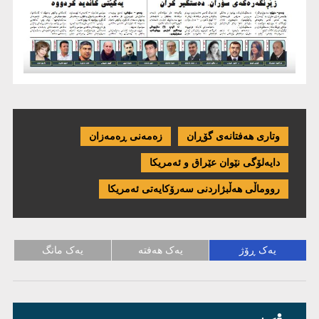
وتاری هەفتانەی گۆڕان
زەمەنی ڕەمەزان
دایەلۆگی نێوان عێراق و ئەمریكا
رووماڵی هەڵبژاردنی سەرۆکایەتی ئەمریکا
یەک ڕۆژ
یەک هەفتە
یەک مانگ