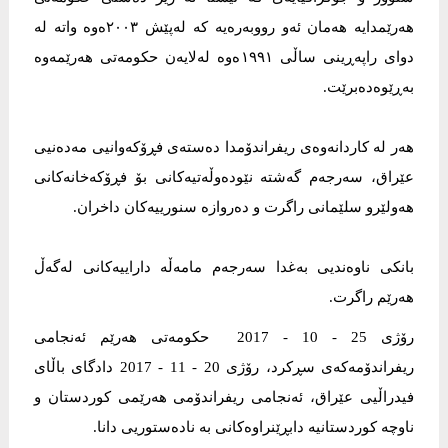
هەرێمدایە هەمان ئەو رووبەرەیە کە لەپێش ٢٠٠٣ەوە واتە لە
دواى راپەڕینى ساڵى ١٩٩١ەوە لەلایەن حکومەتى هەرێمەوە
بەڕێوەدەبرێت.
هەر لە کاردانەوەى ریفراندۆمدا دەستەی فڕۆكەوانیی مەدەنیی
عێراق، سەرجەم گەشتە نێودەوڵەتیەكانی بۆ فڕۆكەخانەكانی
هەولێرو سلێمانی راگرت و دەروازە سنورییەكان داخران.
بانكی ناوەندیی بەغدا سەرجەم مامەڵە داراییەكانی لەگەڵ
هەرێم راگرت.
رۆژی 25 - 10 - 2017 حكومەتی هەرێم ئەنجامی
ریفراندۆمەكەی سڕكرد، رۆژی 20 - 11 - 2017 دادگای باڵای
فیدراڵیی عێراق، ئەنجامی ریفراندۆمی هەرێمی كوردستان و
ناوچە کوردستانیە دابڕێنراوەکانى بە نادەستوریی دانا.