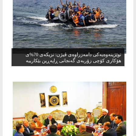
توێژینەوەیەکی دامەزراوەی ڤیژن: نزیكەی 70%ی
هۆکاری کۆچی زۆربەی گەنجانی ڕاپەڕین بێکارییە