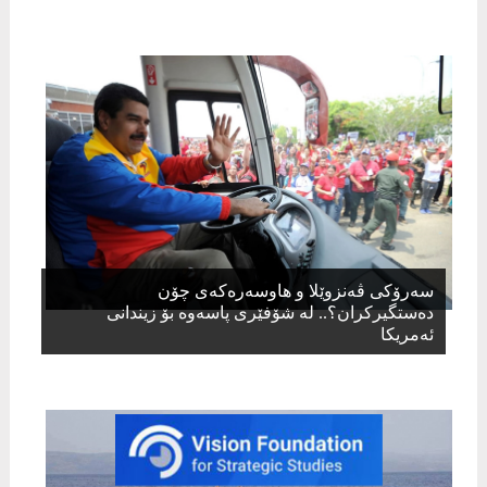
سەرۆکی ڤەنزوێلا و هاوسەرەکەی چۆن
دەستگیرکران؟.. لە شۆفێری پاسەوە بۆ زیندانی
ئەمریکا