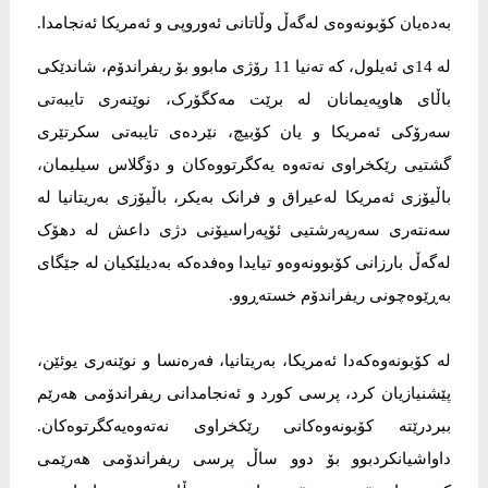
به‌ده‌یان کۆبونه‌وه‌ی له‌گه‌ڵ وڵاتانی ئه‌وروپی و ئه‌مریکا ئه‌نجامدا.
له‌ 14ی ئه‌یلول، که‌ ته‌نیا 11 رۆژی مابوو بۆ ریفراندۆم، شاندێکی
باڵای هاوپەیمانان له‌ برێت مەکگۆرک، نوێنەری تایبەتی
سەرۆکی ئەمریکا و یان کۆبیچ، نێردەی تایبەتی سکرتێری
گشتیی رێکخراوی نەتەوە یەکگرتووەکان و دۆگلاس سیلیمان،
باڵیۆزی ئەمریکا لەعیراق و فرانک بەیکر، باڵیۆزی به‌ریتانیا لە
سەنتەری سەرپەرشتیی ئۆپەراسیۆنی دژی داعش لە دهۆک
لەگەڵ بارزانى کۆبوونەوەو تیایدا وه‌فده‌که‌ بەدیلێکیان لە جێگای
بەڕێوەچونی ریفراندۆم خسته‌ڕوو.
له‌ کۆبونەوەکەدا ئەمریکا، بەریتانیا، فەرەنسا و نوێنەری یوئێن،
پێشنیازیان کرد، پرسی کورد و ئەنجامدانی ریفراندۆمی هەرێم
ببردرێته‌ کۆبونەوەکانی رێکخراوی نەتەوەیەکگرتوەکان.
داواشیانکردبوو بۆ دوو ساڵ پرسی ریفراندۆمی هەرێمی