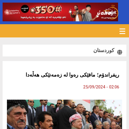
512
کوردستان
ریفراندۆم؛ مافێکى رەوا لە زەمەنێکى هەڵەدا
02:06 - 25/09/2024