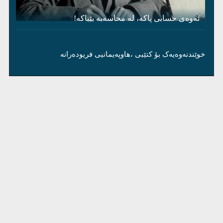
ئەوەی حسابی پاکە، لە محاسەبە بێباکە!
خوێندنەوەیەک بۆ کتێبی ،هاوپەیمانیی فریودەرانە