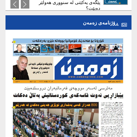
پێگەی یەکێتی لە سنووری هەولێر
دەبێت؟
ڕۆژنامەی زەمەن