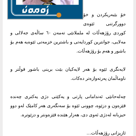
خۆ بێبەریکردن و خۆ
دوورگرتنی ئێوەی
کوردی رۆژهەڵات لە ململانێی تەمەن ٦٠ ساڵەی جەلالی و
مەلایی، جوانترین کوردایەتی و باشترین خزمەتی ئێوەیە هەم بۆ
باشور و هەم بۆ رۆژهەڵات.
لایەنگری ئێوە بۆ هەر لایەکیان بێت برینی باشور قوڵتر و
ناوماڵمان پەرتەوازەتر دەکات.
چەلەحانێی ئەندامانی پارتی و یەکێتی دژی یەکتری چەندە
قێزەون و دزێوە، چوونی ئێوە بۆ سەنگەری هەر کامێک لەو دوو
حیزبانە لەدژی ئەوی دی، هەزار هێندە قێزەونتر و دزێوترە.
ئازیزانی رۆژهەڵات…