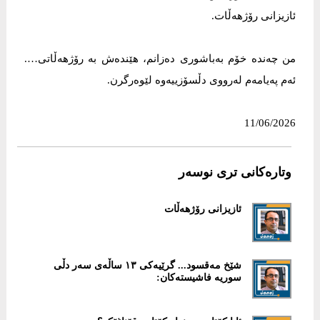
ئازیزانی رۆژهەڵات.
من چەندە خۆم بەباشوری دەزانم، هێندەش بە رۆژهەڵاتی….
ئەم پەیامەم لەرووی دڵسۆزییەوە لێوەرگرن.
11/06/2026
وتارەکانی تری نوسەر
ئازیزانی رۆژهەڵات
شێخ مەقسود... گرێیەکی ١٣ ساڵەی سەر دڵی
سوریە فاشیستەکان: