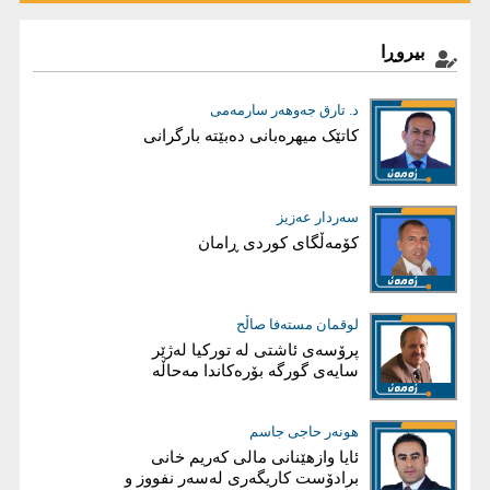
بیروڕا
ئاری محەمەد هەرسین
د. تارق جەوهەر سارمەمى
خەونێکم هەیە
کاتێک میهرەبانی دەبێتە بارگرانی
سەردار عەزیز
بڵند دلێر شاوەیس
کۆمەڵگای کوردی ڕامان
قەیرانی دارایی عێراق، کەمی داهات
یان گەندەڵی؟
فارس نەورۆڵی
لوقمان مستەفا صاڵح
شەڕ لەسەر هیچ!
پرۆسەی ئاشتی لە توركیا لەژێر
سایەی گورگە بۆرەكاندا مەحاڵە
ئاریز عەبدوڵا
هونەر حاجی جاسم
ئايا چۆن هەرێم دەڕوخێ؟
ئایا وازهێنانی مالی کەریم‌ خانی
برادۆست کاریگەری لەسەر نفووز و