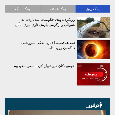
یەک ڕۆژ
یەک هەفتە
یەک مانگ
رونکردنەوەی حکومەت سەبارەت بە
هەواڵی وەرگرتنی پارەی ئاوی بیری ماڵان
ئەم هەفتەیەدا دیاردەیەکی سروشتی
دەگمەن روودەدات
حوسییەکان هێرشییان کردە سەر سعودییە
کولتوور