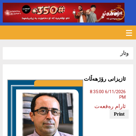
160
وتار
ئازیزانی رۆژهەڵات
6/11/2026 8:35:00
PM
ئارام رەفعەت