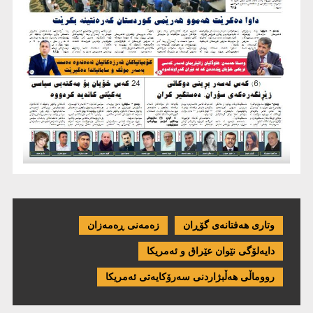
وتاری هەفتانەی گۆڕان
زەمەنی ڕەمەزان
دایەلۆگی نێوان عێراق و ئەمریكا
رووماڵی هەڵبژاردنی سەرۆکایەتی ئەمریکا