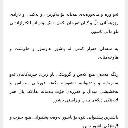
ئەو وزە و ماتەوزەیەی هەتانە بۆ یەکڕیزی و یەکیتی و ئازادی
رۆژهەڵاتی دڵ و گیان تەرخان بکەن، نەک بۆ زیاتر لێکترازاندنی
ناو ماڵی باشور.
بە سەدان هەزار کەس لە باشور هاوسۆز و هاوپشت و
هاوخەمتانە.
رێگە مەدەن هیچ کەس و گروپێکی ناو ریزی حیزبەکانتان ئەو
سەرمایە و پشتیوانیە نەتەوەیە بکەنە قوربانی سوپاس و
بەخشیشی منداڵ و هەرزەی جۆت بنەماڵە بەڵاکە، یان هەر
لایەنێکی دیکەی چەپ و راستی باشور.
باشترین پشتیوانی ئێوە بۆ باشور ئەوەیە پشتیوانی هیچ حیزب و
لایەنێکی باشور نەبن.