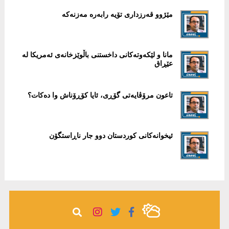
مێژوو قەرزداری تۆیە رابەرە مەزنەکە
مانا و لێکەوتەکانی داخستنی باڵوێزخانەی ئەمریکا لە
عێڕاق
تاعون مرۆڤایەتی گۆڕی، ئایا کۆڕۆناش وا دەکات؟
ئیخوانەکانی کوردستان دوو جار ناڕاستگۆن