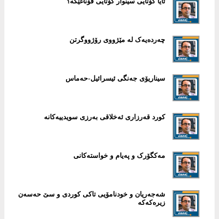
ئایا کۆتایی سینوار کۆتایی قۆناغێکە؟
چەردەیەک لە مێژووی رۆژووگرتن
سیناریۆی جەنگی ئیسرائیل-حەماس
كورد قەرزاری ئەخلاقی بەرزی سویدییەكانە
مەکگۆرک و پەیام و خواستەکانی
شەجەریان و خودنامۆیی تاکی کوردی و سێ حەسەن
زیرەکەکە